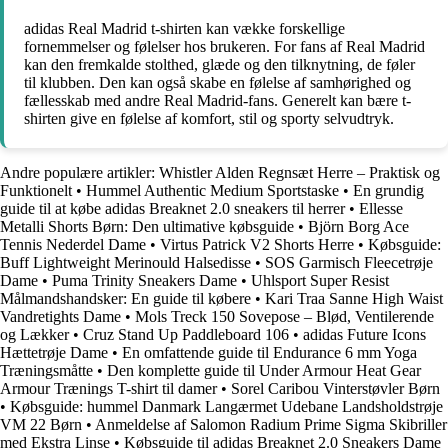
adidas Real Madrid t-shirten kan vække forskellige
fornemmelser og følelser hos brukeren. For fans af Real Madrid
kan den fremkalde stolthed, glæde og den tilknytning, de føler
til klubben. Den kan også skabe en følelse af samhørighed og
fællesskab med andre Real Madrid-fans. Generelt kan bære t-
shirten give en følelse af komfort, stil og sporty selvudtryk.
Andre populære artikler:
Whistler Alden Regnsæt Herre – Praktisk og
Funktionelt
•
Hummel Authentic Medium Sportstaske
•
En grundig
guide til at købe adidas Breaknet 2.0 sneakers til herrer
•
Ellesse
Metalli Shorts Børn: Den ultimative købsguide
•
Björn Borg Ace
Tennis Nederdel Dame
•
Virtus Patrick V2 Shorts Herre
•
Købsguide:
Buff Lightweight Merinould Halsedisse
•
SOS Garmisch Fleecetrøje
Dame
•
Puma Trinity Sneakers Dame
•
Uhlsport Super Resist
Målmandshandsker: En guide til købere
•
Kari Traa Sanne High Waist
Vandretights Dame
•
Mols Treck 150 Sovepose – Blød, Ventilerende
og Lækker
•
Cruz Stand Up Paddleboard 106
•
adidas Future Icons
Hættetrøje Dame
•
En omfattende guide til Endurance 6 mm Yoga
Træningsmåtte
•
Den komplette guide til Under Armour Heat Gear
Armour Trænings T-shirt til damer
•
Sorel Caribou Vinterstøvler Børn
•
Købsguide: hummel Danmark Langærmet Udebane Landsholdstrøje
VM 22 Børn
•
Anmeldelse af Salomon Radium Prime Sigma Skibriller
med Ekstra Linse
•
Købsguide til adidas Breaknet 2.0 Sneakers Dame