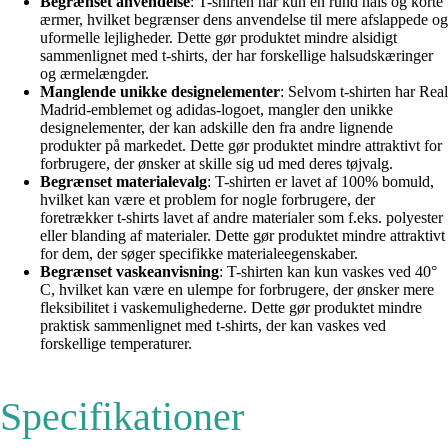
Begrænset anvendelse
: T-shirten har kun en rund hals og korte
ærmer, hvilket begrænser dens anvendelse til mere afslappede og
uformelle lejligheder. Dette gør produktet mindre alsidigt
sammenlignet med t-shirts, der har forskellige halsudskæringer
og ærmelængder.
Manglende unikke designelementer
: Selvom t-shirten har Real
Madrid-emblemet og adidas-logoet, mangler den unikke
designelementer, der kan adskille den fra andre lignende
produkter på markedet. Dette gør produktet mindre attraktivt for
forbrugere, der ønsker at skille sig ud med deres tøjvalg.
Begrænset materialevalg
: T-shirten er lavet af 100% bomuld,
hvilket kan være et problem for nogle forbrugere, der
foretrækker t-shirts lavet af andre materialer som f.eks. polyester
eller blanding af materialer. Dette gør produktet mindre attraktivt
for dem, der søger specifikke materialeegenskaber.
Begrænset vaskeanvisning
: T-shirten kan kun vaskes ved 40°
C, hvilket kan være en ulempe for forbrugere, der ønsker mere
fleksibilitet i vaskemulighederne. Dette gør produktet mindre
praktisk sammenlignet med t-shirts, der kan vaskes ved
forskellige temperaturer.
Specifikationer