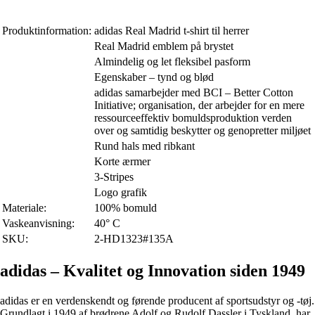
Produktinformation:
adidas Real Madrid t-shirt til herrer
Real Madrid emblem på brystet
Almindelig og let fleksibel pasform
Egenskaber – tynd og blød
adidas samarbejder med BCI – Better Cotton
Initiative; organisation, der arbejder for en mere
ressourceeffektiv bomuldsproduktion verden
over og samtidig beskytter og genopretter miljøet
Rund hals med ribkant
Korte ærmer
3-Stripes
Logo grafik
Materiale:
100% bomuld
Vaskeanvisning:
40° C
SKU:
2-HD1323#135A
adidas – Kvalitet og Innovation siden 1949
adidas er en verdenskendt og førende producent af sportsudstyr og -tøj.
Grundlagt i 1949 af brødrene Adolf og Rudolf Dassler i Tyskland, har