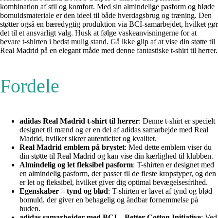
kombination af stil og komfort. Med sin almindelige pasform og bløde
bomuldsmateriale er den ideel til både hverdagsbrug og træning. Den
støtter også en bæredygtig produktion via BCI-samarbejdet, hvilket gør
det til et ansvarligt valg. Husk at følge vaskeanvisningerne for at
bevare t-shirten i bedst mulig stand. Gå ikke glip af at vise din støtte til
Real Madrid på en elegant måde med denne fantastiske t-shirt til herrer.
Fordele
adidas Real Madrid t-shirt til herrer
: Denne t-shirt er specielt
designet til mænd og er en del af adidas samarbejde med Real
Madrid, hvilket sikrer autenticitet og kvalitet.
Real Madrid emblem på brystet
: Med dette emblem viser du
din støtte til Real Madrid og kan vise din kærlighed til klubben.
Almindelig og let fleksibel pasform
: T-shirten er designet med
en almindelig pasform, der passer til de fleste kropstyper, og den
er let og fleksibel, hvilket giver dig optimal bevægelsesfrihed.
Egenskaber – tynd og blød
: T-shirten er lavet af tynd og blød
bomuld, der giver en behagelig og åndbar fornemmelse på
huden.
adidas samarbejder med BCI – Better Cotton Initiative
: Ved