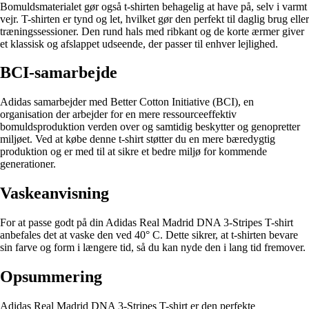
Bomuldsmaterialet gør også t-shirten behagelig at have på, selv i varmt
vejr. T-shirten er tynd og let, hvilket gør den perfekt til daglig brug eller
træningssessioner. Den rund hals med ribkant og de korte ærmer giver
et klassisk og afslappet udseende, der passer til enhver lejlighed.
BCI-samarbejde
Adidas samarbejder med Better Cotton Initiative (BCI), en
organisation der arbejder for en mere ressourceeffektiv
bomuldsproduktion verden over og samtidig beskytter og genopretter
miljøet. Ved at købe denne t-shirt støtter du en mere bæredygtig
produktion og er med til at sikre et bedre miljø for kommende
generationer.
Vaskeanvisning
For at passe godt på din Adidas Real Madrid DNA 3-Stripes T-shirt
anbefales det at vaske den ved 40° C. Dette sikrer, at t-shirten bevare
sin farve og form i længere tid, så du kan nyde den i lang tid fremover.
Opsummering
Adidas Real Madrid DNA 3-Stripes T-shirt er den perfekte