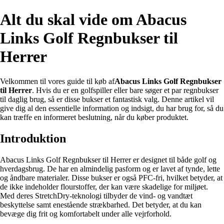
Alt du skal vide om Abacus
Links Golf Regnbukser til
Herrer
Velkommen til vores guide til køb af
Abacus Links Golf Regnbukser
til Herrer
. Hvis du er en golfspiller eller bare søger et par regnbukser
til daglig brug, så er disse bukser et fantastisk valg. Denne artikel vil
give dig al den essentielle information og indsigt, du har brug for, så du
kan træffe en informeret beslutning, når du køber produktet.
Introduktion
Abacus Links Golf Regnbukser til Herrer er designet til både golf og
hverdagsbrug. De har en almindelig pasform og er lavet af tynde, lette
og åndbare materialer. Disse bukser er også PFC-fri, hvilket betyder, at
de ikke indeholder flourstoffer, der kan være skadelige for miljøet.
Med deres StretchDry-teknologi tilbyder de vind- og vandtæt
beskyttelse samt enestående strækbarhed. Det betyder, at du kan
bevæge dig frit og komfortabelt under alle vejrforhold.