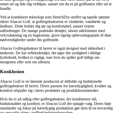
smart ud og føle dig veltilpas, uanset om du er på golfbanen eller ud at
handle.
Ved at kombinere teknologi som StretchDry-stoffet og tapede sømme
sikrer Abacus Golf, at golfregnbukserne er vindtætte, vandtætte og
åndbare. Dette holder dig tør og komfortabel, uanset vejrets
udfordringer. De mange praktiske detaljer, såsom sidelommer med
velcrolukning og en baglomme, giver rigelig opbevaringsplads til dine
nødvendigheder under din golfrunde.
Abacus Golfregnbukser til herrer er også designet med sikkerhed i
tankerne. De har refleksdetaljer, der øger din synlighed i dårlige
lysforhold, hvilket er vigtigt, især hvis du spiller golf tidligt om
morgenen eller sent om aftenen.
Konklusion
Abacus Golf er en førende producent af stilfulde og funktionelle
golfregnbukser til herrer. Deres passion for bæredygtighed, kvalitet og
komfort afspejler sig i deres produkter og produktionsmetoder.
Hvis du er på udkig efter golfregnbukser, der kombinerer stil,
funktionalitet og komfort, er Abacus Golf det oplagte valg. Deres høje
standarder og fokus på bæredygtig produktion gør dem til en troværdig
og ansvarlig aktør i golfbeklædningsbranchen.