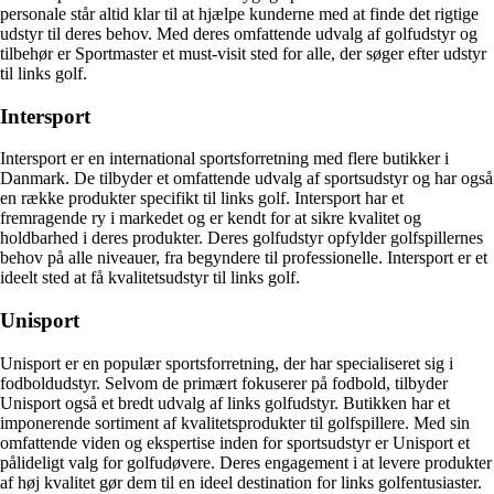
personale står altid klar til at hjælpe kunderne med at finde det rigtige
udstyr til deres behov. Med deres omfattende udvalg af golfudstyr og
tilbehør er Sportmaster et must-visit sted for alle, der søger efter udstyr
til links golf.
Intersport
Intersport er en international sportsforretning med flere butikker i
Danmark. De tilbyder et omfattende udvalg af sportsudstyr og har også
en række produkter specifikt til links golf. Intersport har et
fremragende ry i markedet og er kendt for at sikre kvalitet og
holdbarhed i deres produkter. Deres golfudstyr opfylder golfspillernes
behov på alle niveauer, fra begyndere til professionelle. Intersport er et
ideelt sted at få kvalitetsudstyr til links golf.
Unisport
Unisport er en populær sportsforretning, der har specialiseret sig i
fodboldudstyr. Selvom de primært fokuserer på fodbold, tilbyder
Unisport også et bredt udvalg af links golfudstyr. Butikken har et
imponerende sortiment af kvalitetsprodukter til golfspillere. Med sin
omfattende viden og ekspertise inden for sportsudstyr er Unisport et
pålideligt valg for golfudøvere. Deres engagement i at levere produkter
af høj kvalitet gør dem til en ideel destination for links golfentusiaster.