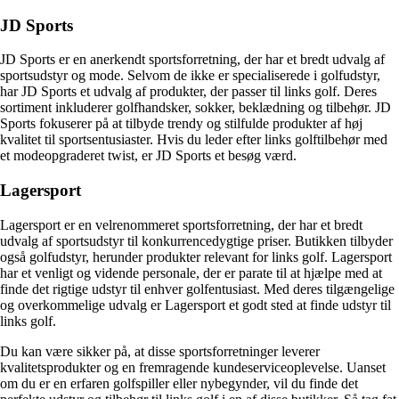
JD Sports
JD Sports er en anerkendt sportsforretning, der har et bredt udvalg af
sportsudstyr og mode. Selvom de ikke er specialiserede i golfudstyr,
har JD Sports et udvalg af produkter, der passer til links golf. Deres
sortiment inkluderer golfhandsker, sokker, beklædning og tilbehør. JD
Sports fokuserer på at tilbyde trendy og stilfulde produkter af høj
kvalitet til sportsentusiaster. Hvis du leder efter links golftilbehør med
et modeopgraderet twist, er JD Sports et besøg værd.
Lagersport
Lagersport er en velrenommeret sportsforretning, der har et bredt
udvalg af sportsudstyr til konkurrencedygtige priser. Butikken tilbyder
også golfudstyr, herunder produkter relevant for links golf. Lagersport
har et venligt og vidende personale, der er parate til at hjælpe med at
finde det rigtige udstyr til enhver golfentusiast. Med deres tilgængelige
og overkommelige udvalg er Lagersport et godt sted at finde udstyr til
links golf.
Du kan være sikker på, at disse sportsforretninger leverer
kvalitetsprodukter og en fremragende kundeserviceoplevelse. Uanset
om du er en erfaren golfspiller eller nybegynder, vil du finde det