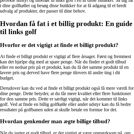
perfekte udstyr og tilbehør til links golf i en af disse butikker. Så tag fat
i dine golfkøller og besøg disse butikker for at få adgang til et bredt
udvalg af produkter, der passer til dine behov.
Hvordan få fat i et billig produkt: En guide
til links golf
Hvorfor er det vigtigt at finde et billigt produkt?
At finde et billigt produkt er vigtigt af flere årsager. Først og fremmest
kan det hjælpe dig med at spare penge. Når du finder et godt tilbud
eller en nedsat pris på et produkt, kan du få det samme produkt til en
lavere pris og derved have flere penge tilovers til andre ting i dit
budget.
Derudover kan du ved at finde et billigt produkt også få mere værdi for
dine penge. Dette betyder, at du får mere kvalitet eller flere funktioner
for den samme pris. Dette er særligt vigtigt, når det kommer til links
golf. Ved at finde en billig golfkølle eller andet udstyr kan du få bedre
resultater på golfbanen uden at skulle betale en formue for det.
Hvordan genkender man ægte billige tilbud?
Når du jagter et godt tilbud, er det vigtigt at være opmærksom på, om