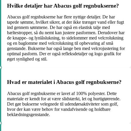
Hvilke detaljer har Abacus golf regnbukserne?
Abacus golf regnbukserne har flere nyttige detaljer. De har
tapede sømme, hvilket sikrer, at der ikke trænger vand eller fugt
ind gennem sømmene. De har også en elastisk talje med
bæltestropper, så du nemt kan justere pasformen. Derudover har
de knappe- og lynlåslukning, to sidelommer med velcrolukning
og en baglomme med velcrolukning til opbevaring af små
genstande. Bukserne har også lange ben med velcrojustering for
optimal pasform. Der er også refleksdetaljer og logo grafik for
øget synlighed og stil.
Hvad er materialet i Abacus golf regnbukserne?
Abacus golf regnbukserne er lavet af 100% polyester. Dette
materiale er kendt for at være slidstærkt, let og hurtigtørrende.
Det gør bukserne velegnede til udendørsaktiviteter som golf,
hvor der kan være behov for vandafvisende og holdbare
beklædningsgenstande.