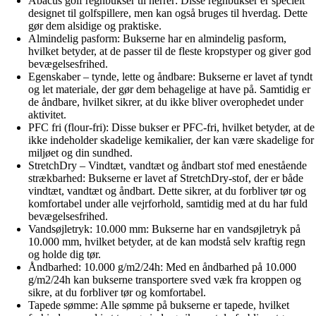
Abacus golf regnbukser til herrer: Disse regnbukser er specielt
designet til golfspillere, men kan også bruges til hverdag. Dette
gør dem alsidige og praktiske.
Almindelig pasform: Bukserne har en almindelig pasform,
hvilket betyder, at de passer til de fleste kropstyper og giver god
bevægelsesfrihed.
Egenskaber – tynde, lette og åndbare: Bukserne er lavet af tyndt
og let materiale, der gør dem behagelige at have på. Samtidig er
de åndbare, hvilket sikrer, at du ikke bliver overophedet under
aktivitet.
PFC fri (flour-fri): Disse bukser er PFC-fri, hvilket betyder, at de
ikke indeholder skadelige kemikalier, der kan være skadelige for
miljøet og din sundhed.
StretchDry – Vindtæt, vandtæt og åndbart stof med enestående
strækbarhed: Bukserne er lavet af StretchDry-stof, der er både
vindtæt, vandtæt og åndbart. Dette sikrer, at du forbliver tør og
komfortabel under alle vejrforhold, samtidig med at du har fuld
bevægelsesfrihed.
Vandsøjletryk: 10.000 mm: Bukserne har en vandsøjletryk på
10.000 mm, hvilket betyder, at de kan modstå selv kraftig regn
og holde dig tør.
Åndbarhed: 10.000 g/m2/24h: Med en åndbarhed på 10.000
g/m2/24h kan bukserne transportere sved væk fra kroppen og
sikre, at du forbliver tør og komfortabel.
Tapede sømme: Alle sømme på bukserne er tapede, hvilket