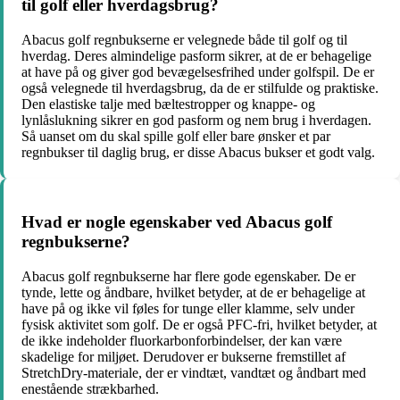
til golf eller hverdagsbrug?
Abacus golf regnbukserne er velegnede både til golf og til
hverdag. Deres almindelige pasform sikrer, at de er behagelige
at have på og giver god bevægelsesfrihed under golfspil. De er
også velegnede til hverdagsbrug, da de er stilfulde og praktiske.
Den elastiske talje med bæltestropper og knappe- og
lynlåslukning sikrer en god pasform og nem brug i hverdagen.
Så uanset om du skal spille golf eller bare ønsker et par
regnbukser til daglig brug, er disse Abacus bukser et godt valg.
Hvad er nogle egenskaber ved Abacus golf
regnbukserne?
Abacus golf regnbukserne har flere gode egenskaber. De er
tynde, lette og åndbare, hvilket betyder, at de er behagelige at
have på og ikke vil føles for tunge eller klamme, selv under
fysisk aktivitet som golf. De er også PFC-fri, hvilket betyder, at
de ikke indeholder fluorkarbonforbindelser, der kan være
skadelige for miljøet. Derudover er bukserne fremstillet af
StretchDry-materiale, der er vindtæt, vandtæt og åndbart med
enestående strækbarhed.