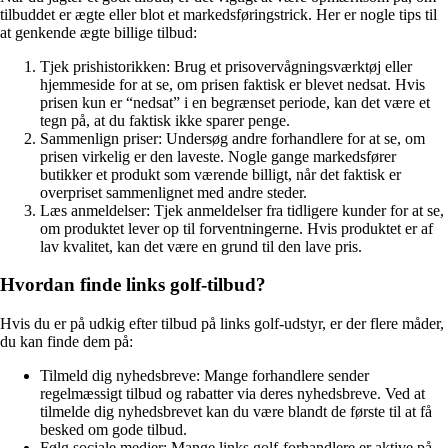
tilbuddet er ægte eller blot et markedsføringstrick. Her er nogle tips til
at genkende ægte billige tilbud:
Tjek prishistorikken: Brug et prisovervågningsværktøj eller
hjemmeside for at se, om prisen faktisk er blevet nedsat. Hvis
prisen kun er “nedsat” i en begrænset periode, kan det være et
tegn på, at du faktisk ikke sparer penge.
Sammenlign priser: Undersøg andre forhandlere for at se, om
prisen virkelig er den laveste. Nogle gange markedsfører
butikker et produkt som værende billigt, når det faktisk er
overpriset sammenlignet med andre steder.
Læs anmeldelser: Tjek anmeldelser fra tidligere kunder for at se,
om produktet lever op til forventningerne. Hvis produktet er af
lav kvalitet, kan det være en grund til den lave pris.
Hvordan finde links golf-tilbud?
Hvis du er på udkig efter tilbud på links golf-udstyr, er der flere måder,
du kan finde dem på:
Tilmeld dig nyhedsbreve: Mange forhandlere sender
regelmæssigt tilbud og rabatter via deres nyhedsbreve. Ved at
tilmelde dig nyhedsbrevet kan du være blandt de første til at få
besked om gode tilbud.
Følg sociale medier: Mange links golf-forhandlere er aktive på