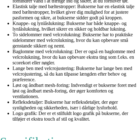
forhindrer vand i at trænge ind og sikrer, at du forbliver tør.
Elastisk talje med bæltestropper: Bukserne har en elastisk talje
med bæltestropper, hvilket giver dig mulighed for at justere
pasformen og sikre, at bukserne sidder godt på kroppen.
Knappe- og lynlåslukning: Bukserne har både knappe- og
lynlåslukning, hvilket sikrer en sikker og holdbar lukning.
To sidelommer med velcrolukning: Bukserne har to praktiske
sidelommer med velcrolukning, hvor du kan opbevare små
genstande sikkert og nemt.
Baglomme med velcrolukning: Der er også en baglomme med
velcrolukning, hvor du kan opbevare ekstra ting som f.eks. en
scorekort eller nøgler.
Lange ben med velcrojustering: Bukserne har lange ben med
velcrojustering, så du kan tilpasse længden efter behov og
præference.
Løst og åndbart mesh-foring: Indvendigt er bukserne foret med
løst og åndbart mesh-foring, der øger komforten og
ventilationen.
Refleksdetaljer: Bukserne har refleksdetaljer, der øger
synligheden og sikkerheden, især i dårlige lysforhold.
Logo grafik: Der er et stilfuldt logo grafik på bukserne, der
tilføjer et ekstra touch af stil og kvalitet.