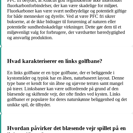
PFC fri betyder, at Abacus golf regnbukserne ikke indeholder
fluorkarbonforbindelser, der kan være skadelige for miljøet.
Fluorkarboner kan være svært nedbrydelige og potentielt giftige
for både mennesker og dyreliv. Ved at være PFC fri sikrer
bukserne, at de ikke bidrager til forurening af naturen eller
potentielle sundhedsskadelige virkninger. Dette gør dem til et
miljøvenligt valg for forbrugere, der værdsætter bæredygtighed
og ansvarlig produktion.
Hvad karakteriserer en links golfbane?
En links golfbane er en type golfbane, der er beliggende i
kystområder og typisk har en åben, naturbaseret layout. Denne
type bane er kendt for sin åbne og ujævne terræn samt mangel
på træer. Linksbaner kan være udfordrende på grund af den
blæsende og skiftende vejr, der ofte findes ved kysten. Links
golfbaner er populære for deres naturskønne beliggenhed og det
unikke spil, de tilbyder.
Hvordan påvirker det blæsende vejr spillet på en