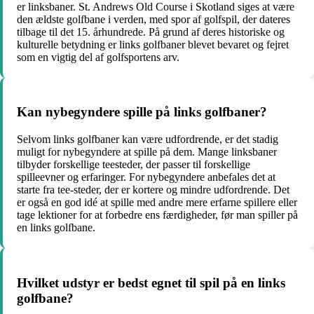
er linksbaner. St. Andrews Old Course i Skotland siges at være
den ældste golfbane i verden, med spor af golfspil, der dateres
tilbage til det 15. århundrede. På grund af deres historiske og
kulturelle betydning er links golfbaner blevet bevaret og fejret
som en vigtig del af golfsportens arv.
Kan nybegyndere spille på links golfbaner?
Selvom links golfbaner kan være udfordrende, er det stadig
muligt for nybegyndere at spille på dem. Mange linksbaner
tilbyder forskellige teesteder, der passer til forskellige
spilleevner og erfaringer. For nybegyndere anbefales det at
starte fra tee-steder, der er kortere og mindre udfordrende. Det
er også en god idé at spille med andre mere erfarne spillere eller
tage lektioner for at forbedre ens færdigheder, før man spiller på
en links golfbane.
Hvilket udstyr er bedst egnet til spil på en links
golfbane?