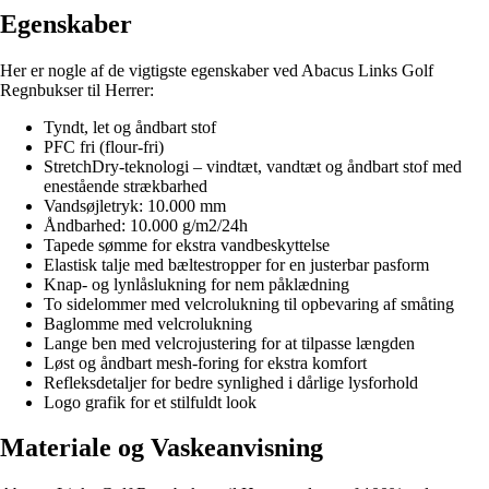
Egenskaber
Her er nogle af de vigtigste egenskaber ved Abacus Links Golf
Regnbukser til Herrer:
Tyndt, let og åndbart stof
PFC fri (flour-fri)
StretchDry-teknologi – vindtæt, vandtæt og åndbart stof med
enestående strækbarhed
Vandsøjletryk: 10.000 mm
Åndbarhed: 10.000 g/m2/24h
Tapede sømme for ekstra vandbeskyttelse
Elastisk talje med bæltestropper for en justerbar pasform
Knap- og lynlåslukning for nem påklædning
To sidelommer med velcrolukning til opbevaring af småting
Baglomme med velcrolukning
Lange ben med velcrojustering for at tilpasse længden
Løst og åndbart mesh-foring for ekstra komfort
Refleksdetaljer for bedre synlighed i dårlige lysforhold
Logo grafik for et stilfuldt look
Materiale og Vaskeanvisning