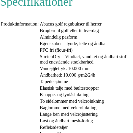
Specifikationer
Produktinformation:
Abacus golf regnbukser til herrer
Brugbar til golf eller til hverdag
Almindelig pasform
Egenskaber – tynde, lette og åndbar
PFC fri (flour-fri)
StretchDry – Vindtæt, vandtæt og åndbart stof
med enestående strækbarhed
Vandsøjletryk: 10.000 mm
Åndbarhed: 10.000 g/m2/24h
Tapede sømme
Elastisk talje med bæltestropper
Knappe- og lynlåslukning
To sidelommer med velcrolukning
Baglomme med velcrolukning
Lange ben med velcrojustering
Løst og åndbart mesh-foring
Refleksdetaljer