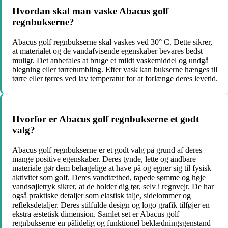
Hvordan skal man vaske Abacus golf
regnbukserne?
Abacus golf regnbukserne skal vaskes ved 30° C. Dette sikrer,
at materialet og de vandafvisende egenskaber bevares bedst
muligt. Det anbefales at bruge et mildt vaskemiddel og undgå
blegning eller tørretumbling. Efter vask kan bukserne hænges til
tørre eller tørres ved lav temperatur for at forlænge deres levetid.
Hvorfor er Abacus golf regnbukserne et godt
valg?
Abacus golf regnbukserne er et godt valg på grund af deres
mange positive egenskaber. Deres tynde, lette og åndbare
materiale gør dem behagelige at have på og egner sig til fysisk
aktivitet som golf. Deres vandtæthed, tapede sømme og høje
vandsøjletryk sikrer, at de holder dig tør, selv i regnvejr. De har
også praktiske detaljer som elastisk talje, sidelommer og
refleksdetaljer. Deres stilfulde design og logo grafik tilføjer en
ekstra æstetisk dimension. Samlet set er Abacus golf
regnbukserne en pålidelig og funktionel beklædningsgenstand