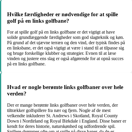
Hvilke færdigheder er nødvendige for at spille
golf på en links golfbane?
For at spille golf på en links golfbane er det vigtigt at have
solide grundlæggende færdigheder som god slagteknik og køn.
På grund af det ujævne terræn og den vind, der typisk findes på
en linksbane, er det også vigtigt at være i stand til at tilpasse sig
og bruge forskellige klubber og strategier. Evnen til at læse
vinden og justere ens slag er også afgørende for at opnå succes
på en links golfbane.
Hvad er nogle berømte links golfbaner over hele
verden?
Der er mange berømte links golfbaner over hele verden, der
tiltrækker golfspillere fra nær og fjern. Nogle af de mest
velkendte inkluderer St. Andrews i Skotland, Royal County
Down i Nordirland og Royal Birkdale i England. Disse baner er
kendt for deres historie, naturskønhed og udfordrende spil.
Spillere drømmer ofte om at spille på disse baner, da de er