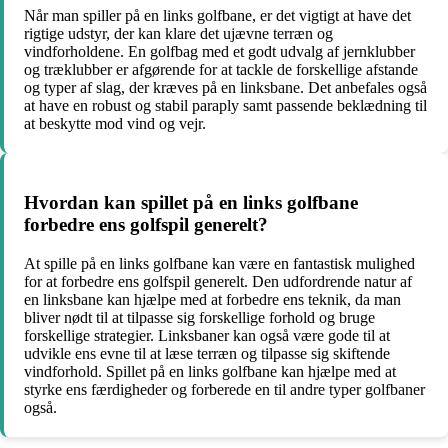
Når man spiller på en links golfbane, er det vigtigt at have det
rigtige udstyr, der kan klare det ujævne terræn og
vindforholdene. En golfbag med et godt udvalg af jernklubber
og træklubber er afgørende for at tackle de forskellige afstande
og typer af slag, der kræves på en linksbane. Det anbefales også
at have en robust og stabil paraply samt passende beklædning til
at beskytte mod vind og vejr.
Hvordan kan spillet på en links golfbane
forbedre ens golfspil generelt?
At spille på en links golfbane kan være en fantastisk mulighed
for at forbedre ens golfspil generelt. Den udfordrende natur af
en linksbane kan hjælpe med at forbedre ens teknik, da man
bliver nødt til at tilpasse sig forskellige forhold og bruge
forskellige strategier. Linksbaner kan også være gode til at
udvikle ens evne til at læse terræn og tilpasse sig skiftende
vindforhold. Spillet på en links golfbane kan hjælpe med at
styrke ens færdigheder og forberede en til andre typer golfbaner
også.