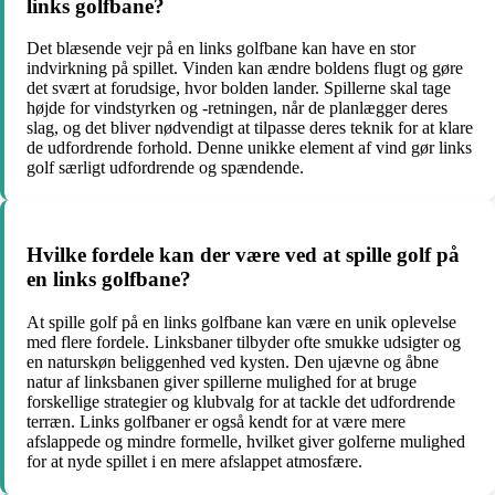
links golfbane?
Det blæsende vejr på en links golfbane kan have en stor
indvirkning på spillet. Vinden kan ændre boldens flugt og gøre
det svært at forudsige, hvor bolden lander. Spillerne skal tage
højde for vindstyrken og -retningen, når de planlægger deres
slag, og det bliver nødvendigt at tilpasse deres teknik for at klare
de udfordrende forhold. Denne unikke element af vind gør links
golf særligt udfordrende og spændende.
Hvilke fordele kan der være ved at spille golf på
en links golfbane?
At spille golf på en links golfbane kan være en unik oplevelse
med flere fordele. Linksbaner tilbyder ofte smukke udsigter og
en naturskøn beliggenhed ved kysten. Den ujævne og åbne
natur af linksbanen giver spillerne mulighed for at bruge
forskellige strategier og klubvalg for at tackle det udfordrende
terræn. Links golfbaner er også kendt for at være mere
afslappede og mindre formelle, hvilket giver golferne mulighed
for at nyde spillet i en mere afslappet atmosfære.