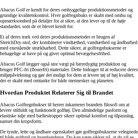
Abacus Golf er kendt for deres omhyggelige produktionsmetoder og
grundige kvalitetskontrol. Hver golfregnbuks er skabt med omhu og
opmærksomhed på detaljer for at sikre, at den lever op til de høje
standarder, som de er blevet kendt for.
Et af deres træk ved deres produktionsmetoder er brugen af ​​
StretchDry-stof, der kombinerer vindtæthed, vandtæthed og åndbarhed
med enestående strækbarhed. Dette sikrer, at golfregnbukserne er
behagelige at have på og giver optimal bevægelsesfrihed.
Abacus Golf lægger også stor vægt på bæredygtig produktion og
bruger PFC-fri (flouerfri) materialer. Dette bidrager til at reducere deres
miljøpåvirkning og gør det muligt for dem at levere tøj af høj kvalitet,
der er skabt med omtanke for både mennesker og planeten.
Hvordan Produktet Relaterer Sig til Brandet
Abacus Golfregnbukser til herrer inkarnerer brandets filosofi om at
levere stilfuldt og funktionelt golftøj. Den almindelige pasform og
elastiske talje med bæltestropper sikrer optimal komfort og tilpasning,
uanset din kropsform.
De tynde, lette og åndbare egenskaber gør golfregnbukserne velegnede
til både golfspil og hverdagsbrug. Du kan være sikker på, at du vil se