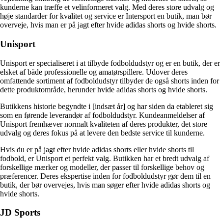
kunderne kan træffe et velinformeret valg. Med deres store udvalg og
høje standarder for kvalitet og service er Intersport en butik, man bør
overveje, hvis man er på jagt efter hvide adidas shorts og hvide shorts.
Unisport
Unisport er specialiseret i at tilbyde fodboldudstyr og er en butik, der er
elsket af både professionelle og amatørspillere. Udover deres
omfattende sortiment af fodboldudstyr tilbyder de også shorts inden for
dette produktområde, herunder hvide adidas shorts og hvide shorts.
Butikkens historie begyndte i [indsæt år] og har siden da etableret sig
som en førende leverandør af fodboldudstyr. Kundeanmeldelser af
Unisport fremhæver normalt kvaliteten af deres produkter, det store
udvalg og deres fokus på at levere den bedste service til kunderne.
Hvis du er på jagt efter hvide adidas shorts eller hvide shorts til
fodbold, er Unisport et perfekt valg. Butikken har et bredt udvalg af
forskellige mærker og modeller, der passer til forskellige behov og
præferencer. Deres ekspertise inden for fodboldudstyr gør dem til en
butik, der bør overvejes, hvis man søger efter hvide adidas shorts og
hvide shorts.
JD Sports