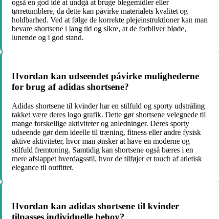
også en god idé at undgå at bruge blegemidler eller
tørretumblere, da dette kan påvirke materialets kvalitet og
holdbarhed. Ved at følge de korrekte plejeinstruktioner kan man
bevare shortsene i lang tid og sikre, at de forbliver bløde,
lunende og i god stand.
Hvordan kan udseendet påvirke mulighederne
for brug af adidas shortsene?
Adidas shortsene til kvinder har en stilfuld og sporty udstråling
takket være deres logo grafik. Dette gør shortsene velegnede til
mange forskellige aktiviteter og anledninger. Deres sporty
udseende gør dem ideelle til træning, fitness eller andre fysisk
aktive aktiviteter, hvor man ønsker at have en moderne og
stilfuld fremtoning. Samtidig kan shortsene også bæres i en
mere afslappet hverdagsstil, hvor de tilføjer et touch af atletisk
elegance til outfittet.
Hvordan kan adidas shortsene til kvinder
tilpasses individuelle behov?