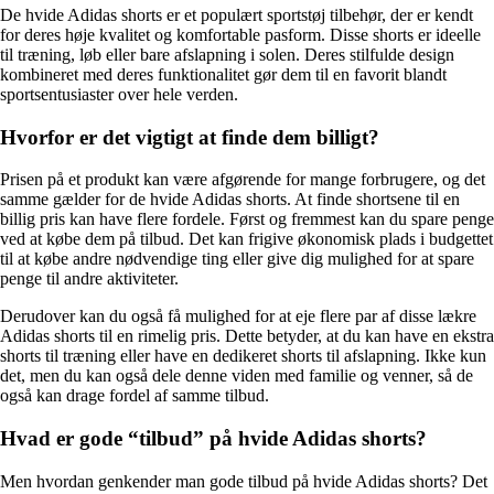
De hvide Adidas shorts er et populært sportstøj tilbehør, der er kendt
for deres høje kvalitet og komfortable pasform. Disse shorts er ideelle
til træning, løb eller bare afslapning i solen. Deres stilfulde design
kombineret med deres funktionalitet gør dem til en favorit blandt
sportsentusiaster over hele verden.
Hvorfor er det vigtigt at finde dem billigt?
Prisen på et produkt kan være afgørende for mange forbrugere, og det
samme gælder for de hvide Adidas shorts. At finde shortsene til en
billig pris kan have flere fordele. Først og fremmest kan du spare penge
ved at købe dem på tilbud. Det kan frigive økonomisk plads i budgettet
til at købe andre nødvendige ting eller give dig mulighed for at spare
penge til andre aktiviteter.
Derudover kan du også få mulighed for at eje flere par af disse lækre
Adidas shorts til en rimelig pris. Dette betyder, at du kan have en ekstra
shorts til træning eller have en dedikeret shorts til afslapning. Ikke kun
det, men du kan også dele denne viden med familie og venner, så de
også kan drage fordel af samme tilbud.
Hvad er gode “tilbud” på hvide Adidas shorts?
Men hvordan genkender man gode tilbud på hvide Adidas shorts? Det