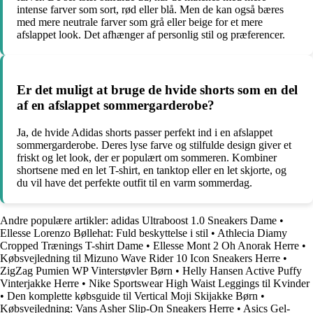
intense farver som sort, rød eller blå. Men de kan også bæres
med mere neutrale farver som grå eller beige for et mere
afslappet look. Det afhænger af personlig stil og præferencer.
Er det muligt at bruge de hvide shorts som en del
af en afslappet sommergarderobe?
Ja, de hvide Adidas shorts passer perfekt ind i en afslappet
sommergarderobe. Deres lyse farve og stilfulde design giver et
friskt og let look, der er populært om sommeren. Kombiner
shortsene med en let T-shirt, en tanktop eller en let skjorte, og
du vil have det perfekte outfit til en varm sommerdag.
Andre populære artikler:
adidas Ultraboost 1.0 Sneakers Dame
•
Ellesse Lorenzo Bøllehat: Fuld beskyttelse i stil
•
Athlecia Diamy
Cropped Trænings T-shirt Dame
•
Ellesse Mont 2 Oh Anorak Herre
•
Købsvejledning til Mizuno Wave Rider 10 Icon Sneakers Herre
•
ZigZag Pumien WP Vinterstøvler Børn
•
Helly Hansen Active Puffy
Vinterjakke Herre
•
Nike Sportswear High Waist Leggings til Kvinder
•
Den komplette købsguide til Vertical Moji Skijakke Børn
•
Købsvejledning: Vans Asher Slip-On Sneakers Herre
•
Asics Gel-