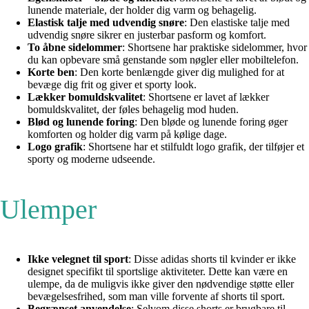
lunende materiale, der holder dig varm og behagelig.
Elastisk talje med udvendig snøre
: Den elastiske talje med
udvendig snøre sikrer en justerbar pasform og komfort.
To åbne sidelommer
: Shortsene har praktiske sidelommer, hvor
du kan opbevare små genstande som nøgler eller mobiltelefon.
Korte ben
: Den korte benlængde giver dig mulighed for at
bevæge dig frit og giver et sporty look.
Lækker bomuldskvalitet
: Shortsene er lavet af lækker
bomuldskvalitet, der føles behagelig mod huden.
Blød og lunende foring
: Den bløde og lunende foring øger
komforten og holder dig varm på kølige dage.
Logo grafik
: Shortsene har et stilfuldt logo grafik, der tilføjer et
sporty og moderne udseende.
Ulemper
Ikke velegnet til sport
: Disse adidas shorts til kvinder er ikke
designet specifikt til sportslige aktiviteter. Dette kan være en
ulempe, da de muligvis ikke giver den nødvendige støtte eller
bevægelsesfrihed, som man ville forvente af shorts til sport.
Begrænset anvendelse
: Selvom disse shorts er brugbare til