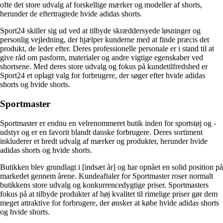
ofte det store udvalg af forskellige mærker og modeller af shorts,
herunder de eftertragtede hvide adidas shorts.
Sport24 skiller sig ud ved at tilbyde skræddersyede løsninger og
personlig vejledning, der hjælper kunderne med at finde præcis det
produkt, de leder efter. Deres professionelle personale er i stand til at
give råd om pasform, materialer og andre vigtige egenskaber ved
shortsene. Med deres store udvalg og fokus på kundetilfredshed er
Sport24 et oplagt valg for forbrugere, der søger efter hvide adidas
shorts og hvide shorts.
Sportmaster
Sportmaster er endnu en velrenommeret butik inden for sportstøj og -
udstyr og er en favorit blandt danske forbrugere. Deres sortiment
inkluderer et bredt udvalg af mærker og produkter, herunder hvide
adidas shorts og hvide shorts.
Butikken blev grundlagt i [indsæt år] og har opnået en solid position på
markedet gennem årene. Kundeaftaler for Sportmaster roser normalt
butikkens store udvalg og konkurrencedygtige priser. Sportmasters
fokus på at tilbyde produkter af høj kvalitet til rimelige priser gør dem
meget attraktive for forbrugere, der ønsker at købe hvide adidas shorts
og hvide shorts.