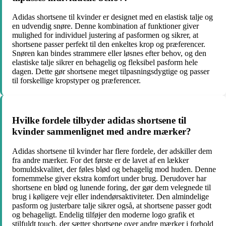
Adidas shortsene til kvinder er designet med en elastisk talje og
en udvendig snøre. Denne kombination af funktioner giver
mulighed for individuel justering af pasformen og sikrer, at
shortsene passer perfekt til den enkeltes krop og præferencer.
Snøren kan bindes strammere eller løsnes efter behov, og den
elastiske talje sikrer en behagelig og fleksibel pasform hele
dagen. Dette gør shortsene meget tilpasningsdygtige og passer
til forskellige kropstyper og præferencer.
Hvilke fordele tilbyder adidas shortsene til
kvinder sammenlignet med andre mærker?
Adidas shortsene til kvinder har flere fordele, der adskiller dem
fra andre mærker. For det første er de lavet af en lækker
bomuldskvalitet, der føles blød og behagelig mod huden. Denne
fornemmelse giver ekstra komfort under brug. Derudover har
shortsene en blød og lunende foring, der gør dem velegnede til
brug i køligere vejr eller indendørsaktiviteter. Den almindelige
pasform og justerbare talje sikrer også, at shortsene passer godt
og behageligt. Endelig tilføjer den moderne logo grafik et
stilfuldt touch, der sætter shortsene over andre mærker i forhold