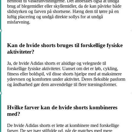
henhold til vaskeanvisningerne. Det anbefales også at undgå
brug af blegemidler eller skyllemidler, da de kan påvirke både
slidstyrken og farven på shortsene. Hæng dem til tørre på en
luftig placering og undgå direkte sollys for at undgå
misfarvning.
Kan de hvide shorts bruges til forskellige fysiske
aktiviteter?
Ja, de hvide Adidas shorts er alsidige og velegnede til
forskellige fysiske aktiviteter. Uanset om det er løb, cykling,
fitness eller boldspil, vil disse shorts hjælpe med at maksimere
ydeevnen og komforten under aktivitet. Deres fleksible pasform
og åndbarhed gør dem anvendelige til flere træningsformer.
Hvilke farver kan de hvide shorts kombineres
med?
De hvide Adidas shorts er lette at kombinere med forskellige
farver. De ser især stilfulde ud, når de matches med mere