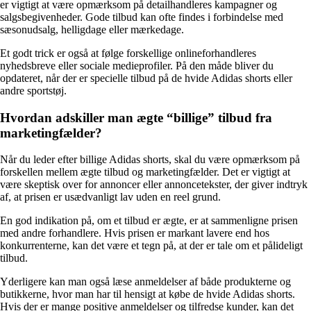
er vigtigt at være opmærksom på detailhandleres kampagner og
salgsbegivenheder. Gode tilbud kan ofte findes i forbindelse med
sæsonudsalg, helligdage eller mærkedage.
Et godt trick er også at følge forskellige onlineforhandleres
nyhedsbreve eller sociale medieprofiler. På den måde bliver du
opdateret, når der er specielle tilbud på de hvide Adidas shorts eller
andre sportstøj.
Hvordan adskiller man ægte “billige” tilbud fra
marketingfælder?
Når du leder efter billige Adidas shorts, skal du være opmærksom på
forskellen mellem ægte tilbud og marketingfælder. Det er vigtigt at
være skeptisk over for annoncer eller annoncetekster, der giver indtryk
af, at prisen er usædvanligt lav uden en reel grund.
En god indikation på, om et tilbud er ægte, er at sammenligne prisen
med andre forhandlere. Hvis prisen er markant lavere end hos
konkurrenterne, kan det være et tegn på, at der er tale om et pålideligt
tilbud.
Yderligere kan man også læse anmeldelser af både produkterne og
butikkerne, hvor man har til hensigt at købe de hvide Adidas shorts.
Hvis der er mange positive anmeldelser og tilfredse kunder, kan det