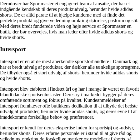
Derudover har Sportmaster et engageret team af ansatte, der har et
indgående kendskab til deres produktudvalg, herunder hvide adidas
shorts. De er altid parate til at hjælpe kunderne med at finde det
perfekte produkt og give vejledning omkring størrelse, pasform og stil.
Med deres bredt funderede viden og høje service er Sportmaster en
butik, der bør overvejes, hvis man leder efter hvide adidas shorts og
hvide shorts.
Intersport
Intersport er en af ​​de mest anerkendte sportsforhandlere i Danmark og
har et bredt udvalg af produkter, der dækker alle tænkelige sportsgrene.
De tilbyder også et stort udvalg af shorts, herunder hvide adidas shorts
og hvide shorts.
Intersport blev etableret i [indsæt år] og har i mange år været en favorit
blandt danske sportsentusiaster. Deres ry i markedet bygger på deres
omfattende sortiment og fokus på kvalitet. Kundeanmeldelser af
Intersport fremhæver ofte butikkens dedikation til at tilbyde det bedste
udvalg af produkter, herunder hvide adidas shorts, og deres evne til at
imødekomme forskellige behov og præferencer.
Intersport er kendt for deres ekspertise inden for sportstøj og -udstyr,
herunder shorts. Deres erfarne personale er i stand til at give råd og
vejledning omkring de forskellige mærker og modeller af shorts, så