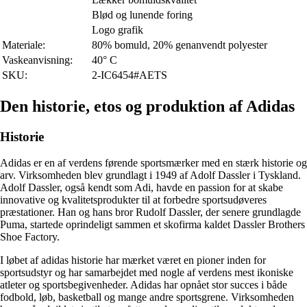
Blød og lunende foring
Logo grafik
Materiale:
80% bomuld, 20% genanvendt polyester
Vaskeanvisning:
40° C
SKU:
2-IC6454#AETS
Den historie, etos og produktion af Adidas
Historie
Adidas er en af verdens førende sportsmærker med en stærk historie og
arv. Virksomheden blev grundlagt i 1949 af Adolf Dassler i Tyskland.
Adolf Dassler, også kendt som Adi, havde en passion for at skabe
innovative og kvalitetsprodukter til at forbedre sportsudøveres
præstationer. Han og hans bror Rudolf Dassler, der senere grundlagde
Puma, startede oprindeligt sammen et skofirma kaldet Dassler Brothers
Shoe Factory.
I løbet af adidas historie har mærket været en pioner inden for
sportsudstyr og har samarbejdet med nogle af verdens mest ikoniske
atleter og sportsbegivenheder. Adidas har opnået stor succes i både
fodbold, løb, basketball og mange andre sportsgrene. Virksomheden