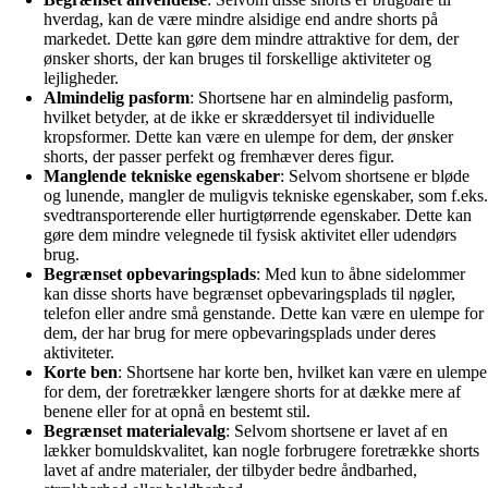
hverdag, kan de være mindre alsidige end andre shorts på
markedet. Dette kan gøre dem mindre attraktive for dem, der
ønsker shorts, der kan bruges til forskellige aktiviteter og
lejligheder.
Almindelig pasform
: Shortsene har en almindelig pasform,
hvilket betyder, at de ikke er skræddersyet til individuelle
kropsformer. Dette kan være en ulempe for dem, der ønsker
shorts, der passer perfekt og fremhæver deres figur.
Manglende tekniske egenskaber
: Selvom shortsene er bløde
og lunende, mangler de muligvis tekniske egenskaber, som f.eks.
svedtransporterende eller hurtigtørrende egenskaber. Dette kan
gøre dem mindre velegnede til fysisk aktivitet eller udendørs
brug.
Begrænset opbevaringsplads
: Med kun to åbne sidelommer
kan disse shorts have begrænset opbevaringsplads til nøgler,
telefon eller andre små genstande. Dette kan være en ulempe for
dem, der har brug for mere opbevaringsplads under deres
aktiviteter.
Korte ben
: Shortsene har korte ben, hvilket kan være en ulempe
for dem, der foretrækker længere shorts for at dække mere af
benene eller for at opnå en bestemt stil.
Begrænset materialevalg
: Selvom shortsene er lavet af en
lækker bomuldskvalitet, kan nogle forbrugere foretrække shorts
lavet af andre materialer, der tilbyder bedre åndbarhed,