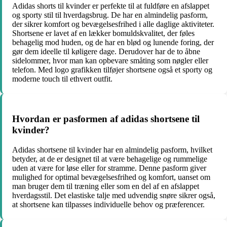
Adidas shorts til kvinder er perfekte til at fuldføre en afslappet
og sporty stil til hverdagsbrug. De har en almindelig pasform,
der sikrer komfort og bevægelsesfrihed i alle daglige aktiviteter.
Shortsene er lavet af en lækker bomuldskvalitet, der føles
behagelig mod huden, og de har en blød og lunende foring, der
gør dem ideelle til køligere dage. Derudover har de to åbne
sidelommer, hvor man kan opbevare småting som nøgler eller
telefon. Med logo grafikken tilføjer shortsene også et sporty og
moderne touch til ethvert outfit.
Hvordan er pasformen af adidas shortsene til
kvinder?
Adidas shortsene til kvinder har en almindelig pasform, hvilket
betyder, at de er designet til at være behagelige og rummelige
uden at være for løse eller for stramme. Denne pasform giver
mulighed for optimal bevægelsesfrihed og komfort, uanset om
man bruger dem til træning eller som en del af en afslappet
hverdagsstil. Det elastiske talje med udvendig snøre sikrer også,
at shortsene kan tilpasses individuelle behov og præferencer.