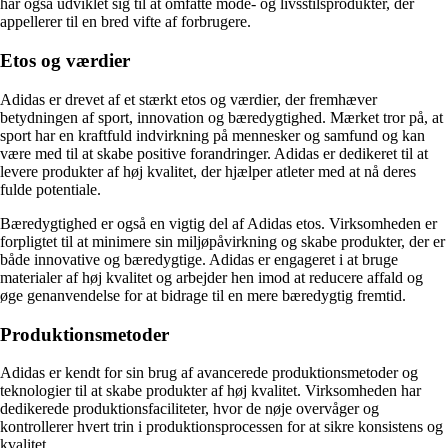
har også udviklet sig til at omfatte mode- og livsstilsprodukter, der
appellerer til en bred vifte af forbrugere.
Etos og værdier
Adidas er drevet af et stærkt etos og værdier, der fremhæver
betydningen af sport, innovation og bæredygtighed. Mærket tror på, at
sport har en kraftfuld indvirkning på mennesker og samfund og kan
være med til at skabe positive forandringer. Adidas er dedikeret til at
levere produkter af høj kvalitet, der hjælper atleter med at nå deres
fulde potentiale.
Bæredygtighed er også en vigtig del af Adidas etos. Virksomheden er
forpligtet til at minimere sin miljøpåvirkning og skabe produkter, der er
både innovative og bæredygtige. Adidas er engageret i at bruge
materialer af høj kvalitet og arbejder hen imod at reducere affald og
øge genanvendelse for at bidrage til en mere bæredygtig fremtid.
Produktionsmetoder
Adidas er kendt for sin brug af avancerede produktionsmetoder og
teknologier til at skabe produkter af høj kvalitet. Virksomheden har
dedikerede produktionsfaciliteter, hvor de nøje overvåger og
kontrollerer hvert trin i produktionsprocessen for at sikre konsistens og
kvalitet.