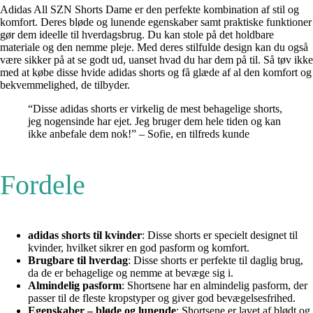
Adidas All SZN Shorts Dame er den perfekte kombination af stil og
komfort. Deres bløde og lunende egenskaber samt praktiske funktioner
gør dem ideelle til hverdagsbrug. Du kan stole på det holdbare
materiale og den nemme pleje. Med deres stilfulde design kan du også
være sikker på at se godt ud, uanset hvad du har dem på til. Så tøv ikke
med at købe disse hvide adidas shorts og få glæde af al den komfort og
bekvemmelighed, de tilbyder.
“Disse adidas shorts er virkelig de mest behagelige shorts,
jeg nogensinde har ejet. Jeg bruger dem hele tiden og kan
ikke anbefale dem nok!” – Sofie, en tilfreds kunde
Fordele
adidas shorts til kvinder
: Disse shorts er specielt designet til
kvinder, hvilket sikrer en god pasform og komfort.
Brugbare til hverdag
: Disse shorts er perfekte til daglig brug,
da de er behagelige og nemme at bevæge sig i.
Almindelig pasform
: Shortsene har en almindelig pasform, der
passer til de fleste kropstyper og giver god bevægelsesfrihed.
Egenskaber – bløde og lunende
: Shortsene er lavet af blødt og