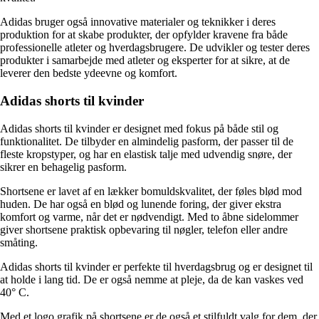
Adidas bruger også innovative materialer og teknikker i deres
produktion for at skabe produkter, der opfylder kravene fra både
professionelle atleter og hverdagsbrugere. De udvikler og tester deres
produkter i samarbejde med atleter og eksperter for at sikre, at de
leverer den bedste ydeevne og komfort.
Adidas shorts til kvinder
Adidas shorts til kvinder er designet med fokus på både stil og
funktionalitet. De tilbyder en almindelig pasform, der passer til de
fleste kropstyper, og har en elastisk talje med udvendig snøre, der
sikrer en behagelig pasform.
Shortsene er lavet af en lækker bomuldskvalitet, der føles blød mod
huden. De har også en blød og lunende foring, der giver ekstra
komfort og varme, når det er nødvendigt. Med to åbne sidelommer
giver shortsene praktisk opbevaring til nøgler, telefon eller andre
småting.
Adidas shorts til kvinder er perfekte til hverdagsbrug og er designet til
at holde i lang tid. De er også nemme at pleje, da de kan vaskes ved
40° C.
Med et logo grafik på shortsene er de også et stilfuldt valg for dem, der