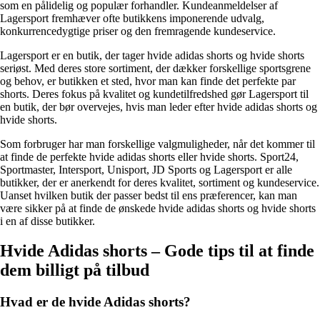
som en pålidelig og populær forhandler. Kundeanmeldelser af
Lagersport fremhæver ofte butikkens imponerende udvalg,
konkurrencedygtige priser og den fremragende kundeservice.
Lagersport er en butik, der tager hvide adidas shorts og hvide shorts
seriøst. Med deres store sortiment, der dækker forskellige sportsgrene
og behov, er butikken et sted, hvor man kan finde det perfekte par
shorts. Deres fokus på kvalitet og kundetilfredshed gør Lagersport til
en butik, der bør overvejes, hvis man leder efter hvide adidas shorts og
hvide shorts.
Som forbruger har man forskellige valgmuligheder, når det kommer til
at finde de perfekte hvide adidas shorts eller hvide shorts. Sport24,
Sportmaster, Intersport, Unisport, JD Sports og Lagersport er alle
butikker, der er anerkendt for deres kvalitet, sortiment og kundeservice.
Uanset hvilken butik der passer bedst til ens præferencer, kan man
være sikker på at finde de ønskede hvide adidas shorts og hvide shorts
i en af disse butikker.
Hvide Adidas shorts – Gode tips til at finde
dem billigt på tilbud
Hvad er de hvide Adidas shorts?