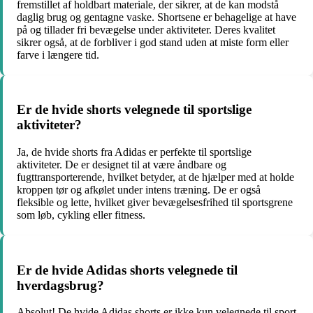
fremstillet af holdbart materiale, der sikrer, at de kan modstå
daglig brug og gentagne vaske. Shortsene er behagelige at have
på og tillader fri bevægelse under aktiviteter. Deres kvalitet
sikrer også, at de forbliver i god stand uden at miste form eller
farve i længere tid.
Er de hvide shorts velegnede til sportslige
aktiviteter?
Ja, de hvide shorts fra Adidas er perfekte til sportslige
aktiviteter. De er designet til at være åndbare og
fugttransporterende, hvilket betyder, at de hjælper med at holde
kroppen tør og afkølet under intens træning. De er også
fleksible og lette, hvilket giver bevægelsesfrihed til sportsgrene
som løb, cykling eller fitness.
Er de hvide Adidas shorts velegnede til
hverdagsbrug?
Absolut! De hvide Adidas shorts er ikke kun velegnede til sport,