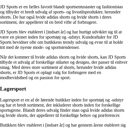
JD Sports er en fælles favorit blandt sportsentusiaster og fashionistas
og tilbyder et bredt udvalg af sports- og livsstilsprodukter, herunder
shorts. De har også hvide adidas shorts og hvide shorts i deres
sortiment, der appellerer til en bred vifte af forbrugere.
JD Sports blev etableret i [indsæt år] og har hurtigt udviklet sig til at
være en pioner inden for sportstøj og -udstyr. Kundeaftaler for JD
Sports bevidner ofte om butikkens trendy udvalg og evne til at holde
trit med de nyeste mode- og sportstendenser.
Når det kommer til hvide adidas shorts og hvide shorts, kan JD Sports
tilbyde et udvalg af forskellige stilarter og designs, der passer til enhver
smag. Med deres store sortiment af shorts, herunder hvide adidas
shorts, er JD Sports et oplagt valg for forbrugere med en
modbevidsthed og en passion for sport.
Lagersport
Lagersport er en af ​​de førende butikker inden for sportstøj og -udstyr
og har et bredt sortiment, der inkluderer shorts inden for forskellige
sportsgrene. Blandt deres udvalg finder man også hvide adidas shorts
og hvide shorts, der appellerer til forskellige behov og præferencer.
Butikken blev etableret i [indsæt år] og har gennem årene etableret sig