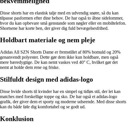
bekvemmelighed
Disse shorts har en elastisk talje med en udvendig snøre, så du kan
tilpasse pasformen efter dine behov. De har også to åbne sidelommer,
hvor du kan opbevare små genstande som nøgler eller en mobiltelefon.
Shortsene har korte ben, der giver dig fuld bevægelsesfrihed.
Holdbart materiale og nem pleje
Adidas All SZN Shorts Dame er fremstillet af 80% bomuld og 20%
genanvendt polyester. Dette gør dem ikke kun holdbare, men også
mere bæredygtige. De kan nemt vaskes ved 40° C, hvilket gør det
nemt at holde dem rene og friske.
Stilfuldt design med adidas-logo
Disse hvide shorts til kvinder har en simpel og tidløs stil, der let kan
matches med forskellige toppe og sko. De har også et adidas-logo
grafik, der giver dem et sporty og moderne udseende. Med disse shorts
kan du både føle dig komfortabel og se godt ud.
Konklusion