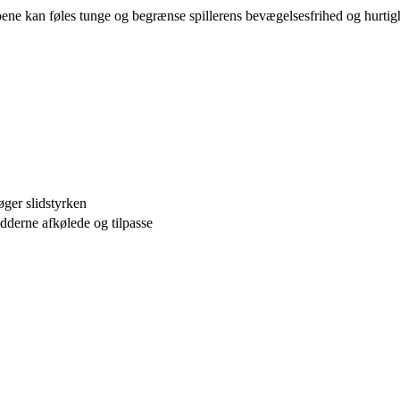
koene kan føles tunge og begrænse spillerens bevægelsesfrihed og hurt
øger slidstyrken
dderne afkølede og tilpasse