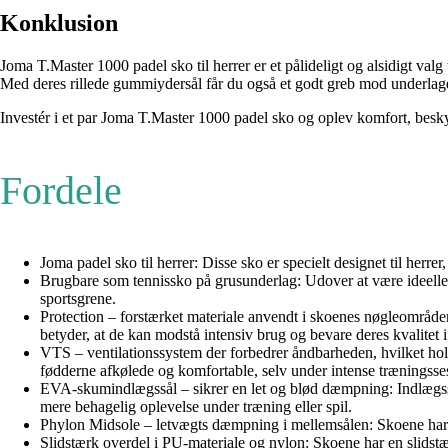
Konklusion
Joma T.Master 1000 padel sko til herrer er et pålideligt og alsidigt valg 
Med deres rillede gummiydersål får du også et godt greb mod underlaget. 
Investér i et par Joma T.Master 1000 padel sko og oplev komfort, besky
Fordele
Joma padel sko til herrer: Disse sko er specielt designet til herr
Brugbare som tennissko på grusunderlag: Udover at være ideelle t
sportsgrene.
Protection – forstærket materiale anvendt i skoenes nøgleområder
betyder, at de kan modstå intensiv brug og bevare deres kvalitet 
VTS – ventilationssystem der forbedrer åndbarheden, hvilket hold
fødderne afkølede og komfortable, selv under intense træningsse
EVA-skumindlægssål – sikrer en let og blød dæmpning: Indlægsså
mere behagelig oplevelse under træning eller spil.
Phylon Midsole – letvægts dæmpning i mellemsålen: Skoene har e
Slidstærk overdel i PU-materiale og nylon: Skoene har en slidstæ