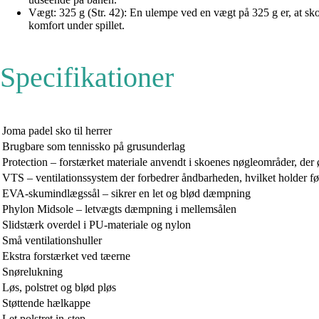
Vægt: 325 g (Str. 42): En ulempe ved en vægt på 325 g er, at s
komfort under spillet.
Specifikationer
Joma padel sko til herrer
Brugbare som tennissko på grusunderlag
Protection – forstærket materiale anvendt i skoenes nøgleområder, der 
VTS – ventilationssystem der forbedrer åndbarheden, hvilket holder fø
EVA-skumindlægssål – sikrer en let og blød dæmpning
Phylon Midsole – letvægts dæmpning i mellemsålen
Slidstærk overdel i PU-materiale og nylon
Små ventilationshuller
Ekstra forstærket ved tæerne
Snørelukning
Løs, polstret og blød pløs
Støttende hælkappe
Let polstret in-step