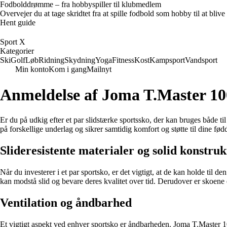
Fodbolddrømme – fra hobbyspiller til klubmedlem
Overvejer du at tage skridtet fra at spille fodbold som hobby til at bl
Hent guide
Sport X
Kategorier
Ski
Golf
Løb
Ridning
Skydning
Yoga
Fitness
Kost
Kampsport
Vandsport
Min konto
Kom i gang
Mailnyt
Anmeldelse af Joma T.Master 100
Er du på udkig efter et par slidstærke sportssko, der kan bruges både ti
på forskellige underlag og sikrer samtidig komfort og støtte til dine fødd
Slideresistente materialer og solid konstruk
Når du investerer i et par sportsko, er det vigtigt, at de kan holde til
kan modstå slid og bevare deres kvalitet over tid. Derudover er skoene 
Ventilation og åndbarhed
Et vigtigt aspekt ved enhver sportsko er åndbarheden. Joma T.Master 10