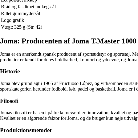
Blød og fastlimet indlægssål
Rillet gummiydersål
Logo grafik
Vægt: 325 g (Str. 42)
Joma: Producenten af Joma T.Master 1000 p
Joma er en anerkendt spansk producent af sportsudstyr og sportstøj. Me
produkter er kendt for deres holdbarhed, komfort og ydeevne, og Joma T
Historie
Joma blev grundlagt i 1965 af Fructuoso López, og virksomheden startede
sportskategorier, herunder fodbold, løb, padel og basketball. Joma er i 
Filosofi
Jomas filosofi er baseret på tre kerneværdier: innovation, kvalitet og pa
Kvalitet er en afgørende faktor for Joma, og de bruger kun nøje udvalg
Produktionsmetoder