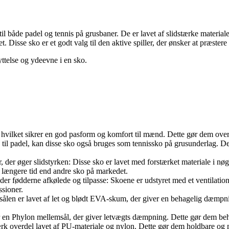
til både padel og tennis på grusbaner. De er lavet af slidstærke materiale
Disse sko er et godt valg til den aktive spiller, der ønsker at præstere 
ttelse og ydeevne i en sko.
er, hvilket sikrer en god pasform og komfort til mænd. Dette gør dem over
il padel, kan disse sko også bruges som tennissko på grusunderlag. Det
, der øger slidstyrken: Disse sko er lavet med forstærket materiale i n
i længere tid end andre sko på markedet.
er fødderne afkølede og tilpasse: Skoene er udstyret med et ventilation
ssioner.
len er lavet af let og blødt EVA-skum, der giver en behagelig dæmpnin
n Phylon mellemsål, der giver letvægts dæmpning. Dette gør dem behag
rk overdel lavet af PU-materiale og nylon. Dette gør dem holdbare og mo