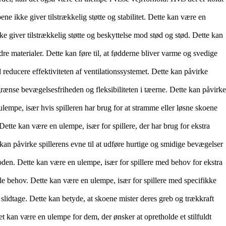
ikke giver tilstrækkelig støtte og stabilitet. Dette kan være en
giver tilstrækkelig støtte og beskyttelse mod stød og stød. Dette kan
e materialer. Dette kan føre til, at fødderne bliver varme og svedige
educere effektiviteten af ventilationssystemet. Dette kan påvirke
ænse bevægelsesfriheden og fleksibiliteten i tæerne. Dette kan påvirke
empe, især hvis spilleren har brug for at stramme eller løsne skoene
 Dette kan være en ulempe, især for spillere, der har brug for ekstra
an påvirke spillerens evne til at udføre hurtige og smidige bevægelser
l foden. Dette kan være en ulempe, især for spillere med behov for ekstra
elle behov. Dette kan være en ulempe, især for spillere med specifikke
lidtage. Dette kan betyde, at skoene mister deres greb og trækkraft
et kan være en ulempe for dem, der ønsker at opretholde et stilfuldt