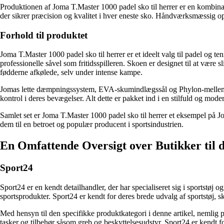
Produktionen af Joma T.Master 1000 padel sko til herrer er en kombina
der sikrer præcision og kvalitet i hver eneste sko. Håndværksmæssig opm
Forhold til produktet
Joma T.Master 1000 padel sko til herrer er et ideelt valg til padel og t
professionelle såvel som fritidsspilleren. Skoen er designet til at være
fødderne afkølede, selv under intense kampe.
Jomas lette dæmpningssystem, EVA-skumindlægssål og Phylon-mellemsål g
kontrol i deres bevægelser. Alt dette er pakket ind i en stilfuld og mod
Samlet set er Joma T.Master 1000 padel sko til herrer et eksempel på Joma
dem til en betroet og populær producent i sportsindustrien.
En Omfattende Oversigt over Butikker til 
Sport24
Sport24 er en kendt detailhandler, der har specialiseret sig i sportstøj
sportsprodukter. Sport24 er kendt for deres brede udvalg af sportstøj, sk
Med hensyn til den specifikke produktkategori i denne artikel, nemlig p
tasker og tilbehør såsom greb og beskyttelsesudstyr. Sport24 er kendt for 