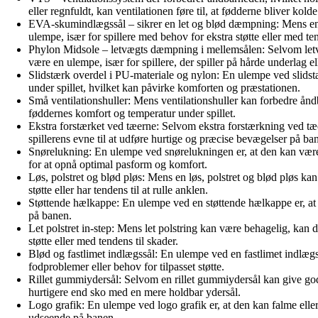
eller regnfuldt, kan ventilationen føre til, at fødderne bliver kol
EVA-skumindlægssål – sikrer en let og blød dæmpning: Mens en le
ulempe, især for spillere med behov for ekstra støtte eller med ten
Phylon Midsole – letvægts dæmpning i mellemsålen: Selvom letvæ
være en ulempe, især for spillere, der spiller på hårde underlag ell
Slidstærk overdel i PU-materiale og nylon: En ulempe ved slidstæ
under spillet, hvilket kan påvirke komforten og præstationen.
Små ventilationshuller: Mens ventilationshuller kan forbedre ånd
føddernes komfort og temperatur under spillet.
Ekstra forstærket ved tæerne: Selvom ekstra forstærkning ved tæ
spillerens evne til at udføre hurtige og præcise bevægelser på ba
Snørelukning: En ulempe ved snørelukningen er, at den kan være t
for at opnå optimal pasform og komfort.
Løs, polstret og blød pløs: Mens en løs, polstret og blød pløs kan
støtte eller har tendens til at rulle anklen.
Støttende hælkappe: En ulempe ved en støttende hælkappe er, at d
på banen.
Let polstret in-step: Mens let polstring kan være behagelig, kan de
støtte eller med tendens til skader.
Blød og fastlimet indlægssål: En ulempe ved en fastlimet indlægsså
fodproblemer eller behov for tilpasset støtte.
Rillet gummiydersål: Selvom en rillet gummiydersål kan give god
hurtigere end sko med en mere holdbar ydersål.
Logo grafik: En ulempe ved logo grafik er, at den kan falme eller
udseende på banen.