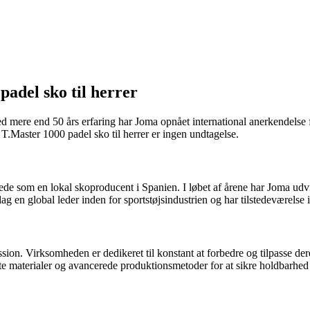
adel sko til herrer
d mere end 50 års erfaring har Joma opnået international anerkendelse f
.Master 1000 padel sko til herrer er ingen undtagelse.
 som en lokal skoproducent i Spanien. I løbet af årene har Joma udvidet
dag en global leder inden for sportstøjsindustrien og har tilstedeværelse
ssion. Virksomheden er dedikeret til konstant at forbedre og tilpasse der
te materialer og avancerede produktionsmetoder for at sikre holdbarhed