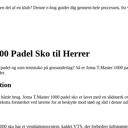
ive en del af en klub? Denne e-bog guider dig gennem hele processen, fra
0 Padel Sko til Herrer
l padel og som tennissko på grusunderlag? Så er Joma T.Master 1000 padel
er.
tion
 den hårde brug. Joma T.Master 1000 padel sko er lavet med en slidstærk 
ekstra forstærket ved tæerne for at beskytte mod stød og slid i denne ud
00 sko har et ventilationssystem, kaldet VTS, der forbedrer luftstrømme