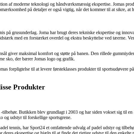
tion af moderne teknologi og håndværksmæssig ekspertise. Jomas produk
ærksomhed på detaljer er også vigtig, når det kommer til at sikre, at h
ennis på grusunderlag. Joma har brugt deres tekniske ekspertise og innov
 slidstærk med en forstærket overdel og ekstra beskyttelse ved tæerne. V
iver maksimal komfort og støtte på banen. Den rillede gummiydersål sik
erne sko, der bærer Jomas logo og grafik.
s forpligtelse til at levere førsteklasses produkter til sportsudøvere på
disse Produkter
 og -tilbehør. Butikken blev grundlagt i 2003 og har siden vokset sig til
o og udstyr til forskellige sportsgrene.
adel tennis, har Sport24 et omfattende udvalg af padel udstyr og tilbehø
deres ekspertise og hjælp til at finde det rigtige udstyr til den enkelte p