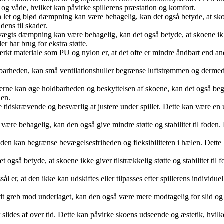
de og våde, hvilket kan påvirke spillerens præstation og komfort.
t og blød dæmpning kan være behagelig, kan det også betyde, at skoene 
dens til skader.
gts dæmpning kan være behagelig, kan det også betyde, at skoene ikke 
er har brug for ekstra støtte.
rkt materiale som PU og nylon er, at det ofte er mindre åndbart end andr
barheden, kan små ventilationshuller begrænse luftstrømmen og dermed r
erne kan øge holdbarheden og beskyttelsen af skoene, kan det også begr
nen.
idskrævende og besværlig at justere under spillet. Dette kan være en ul
 være behagelig, kan den også give mindre støtte og stabilitet til foden.
en kan begrænse bevægelsesfriheden og fleksibiliteten i hælen. Dette k
t også betyde, at skoene ikke giver tilstrækkelig støtte og stabilitet ti
l er, at den ikke kan udskiftes eller tilpasses efter spillerens individu
t greb mod underlaget, kan den også være mere modtagelig for slid og s
 slides af over tid. Dette kan påvirke skoens udseende og æstetik, hvilk