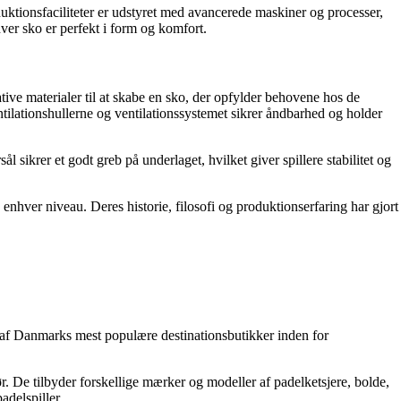
tionsfaciliteter er udstyret med avancerede maskiner og processer,
ver sko er perfekt i form og komfort.
ative materialer til at skabe en sko, der opfylder behovene hos de
entilationshullerne og ventilationssystemet sikrer åndbarhed og holder
rer et godt greb på underlaget, hvilket giver spillere stabilitet og
 enhver niveau. Deres historie, filosofi og produktionserfaring har gjort
 en af Danmarks mest populære destinationsbutikker inden for
r. De tilbyder forskellige mærker og modeller af padelketsjere, bolde,
adelspiller.