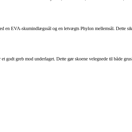
t med en EVA-skumindlægssål og en letvægts Phylon mellemsål. Dette si
 et godt greb mod underlaget. Dette gør skoene velegnede til både grus