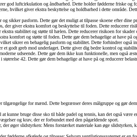
ikrer god luftcirkulation og åndbarhed. Dette holder fødderne friske og 
rne, hvilket giver ekstra beskyttelse og holdbarhed i dette område. Dette
og sikker pasform. Dette gør det muligt at tilpasse skoene efter dine pr
øs, der giver ekstra komfort og beskyttelse til foden. Dette reducerer ris
kstra stabilitet og støtte til hælen. Dette reducerer risikoen for skade
 ekstra komfort og støtte til foden. Dette gør dem behagelige at have på og
vilket sikrer en behagelig pasform og stabilitet. Dette forhindrer også 
r et godt greb mod underlaget. Dette giver dig bedre kontrol og stabili
 og moderne udseende. Dette gør dem ikke kun funktionelle, men også æstet
i størrelse 42. Dette gør dem behagelige at have på og reducerer belast
er tilgængelige for mænd. Dette begrænser deres målgruppe og gør dem mi
t kunne bruge disse sko til både padel og tennis, kan det også være en u
bevægelser og krav, der er forbundet med den pågældende sport.
, der øger slidstyrken: Mens forstærket materiale kan øge slidstyrken, 
er fødderne afkølede og tilpasse: Selvom ventilationssystemet er en for