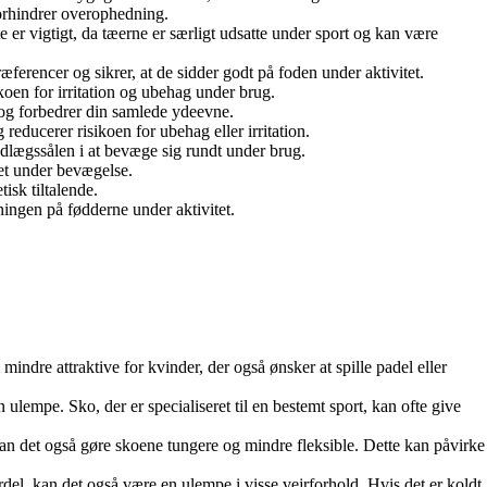
forhindrer overophedning.
 er vigtigt, da tæerne er særligt udsatte under sport og kan være
æferencer og sikrer, at de sidder godt på foden under aktivitet.
ikoen for irritation og ubehag under brug.
r og forbedrer din samlede ydeevne.
 reducerer risikoen for ubehag eller irritation.
indlægssålen i at bevæge sig rundt under brug.
tet under bevægelse.
isk tiltalende.
ningen på fødderne under aktivitet.
ndre attraktive for kvinder, der også ønsker at spille padel eller
lempe. Sko, der er specialiseret til en bestemt sport, kan ofte give
kan det også gøre skoene tungere og mindre fleksible. Dette kan påvirke
del, kan det også være en ulempe i visse vejrforhold. Hvis det er koldt