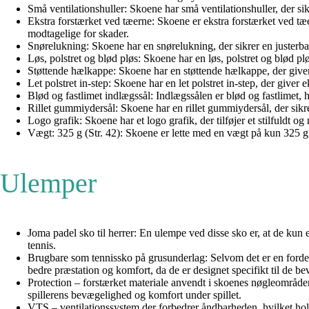
Små ventilationshuller: Skoene har små ventilationshuller, der s
Ekstra forstærket ved tæerne: Skoene er ekstra forstærket ved tæe
modtagelige for skader.
Snørelukning: Skoene har en snørelukning, der sikrer en justerbar 
Løs, polstret og blød pløs: Skoene har en løs, polstret og blød pl
Støttende hælkappe: Skoene har en støttende hælkappe, der giver e
Let polstret in-step: Skoene har en let polstret in-step, der giver
Blød og fastlimet indlægssål: Indlægssålen er blød og fastlimet, h
Rillet gummiydersål: Skoene har en rillet gummiydersål, der sikre
Logo grafik: Skoene har et logo grafik, der tilføjer et stilfuldt
Vægt: 325 g (Str. 42): Skoene er lette med en vægt på kun 325 g 
Ulemper
Joma padel sko til herrer: En ulempe ved disse sko er, at de kun 
tennis.
Brugbare som tennissko på grusunderlag: Selvom det er en fordel a
bedre præstation og komfort, da de er designet specifikt til de 
Protection – forstærket materiale anvendt i skoenes nøgleområder
spillerens bevægelighed og komfort under spillet.
VTS – ventilationssystem der forbedrer åndbarheden, hvilket hold