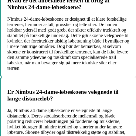
Hvad er det anbefalede terræn til brug af
Nimbus 24-dame-løbeskoene?
Nimbus 24-dame-løbeskoene er designet til at klare forskellige
terræner, herunder asfalt, grusstier og lette stier. De har en
holdbar ydersål med godt greb, der sikrer effektiv trækkraft og
stabilitet på forskellige underlag. Dette gør skoene velegnede til
kvinder, der foretrækker alsidig løbetræning både i bymiljøer og
i mere naturrige områder. Dog bør det bemærkes, at selvom
skoene er konstrueret til forskellige terræner, kan de ikke levere
den samme ydeevne og trækkraft som specialiserede trail-
løbesko, når man bevæger sig på mere tekniske stier eller
terræn.
Er Nimbus 24-dame-løbeskoene velegnede til
lange distanceløb?
Ja, Nimbus 24-dame-løbeskoene er velegnede til lange
distanceløb. Deres stødabsorberende mellemsål og bløde
polstring reducerer belastningen på fødderne og musklerne,
hvilket bidrager til mindre træthed og smerter under længere
løbeture. Skoene tilbyder også tilstrækkelig støtte og stabilitet,