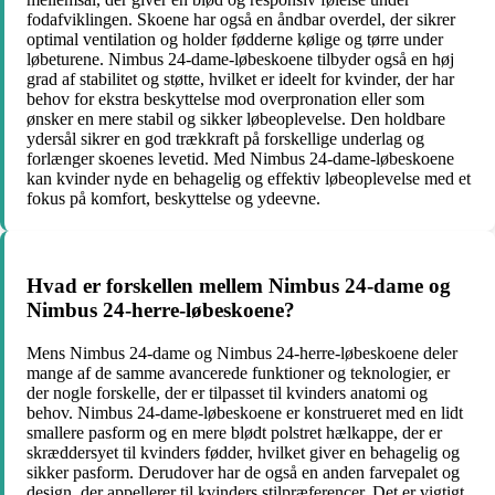
fodafviklingen. Skoene har også en åndbar overdel, der sikrer
optimal ventilation og holder fødderne kølige og tørre under
løbeturene. Nimbus 24-dame-løbeskoene tilbyder også en høj
grad af stabilitet og støtte, hvilket er ideelt for kvinder, der har
behov for ekstra beskyttelse mod overpronation eller som
ønsker en mere stabil og sikker løbeoplevelse. Den holdbare
ydersål sikrer en god trækkraft på forskellige underlag og
forlænger skoenes levetid. Med Nimbus 24-dame-løbeskoene
kan kvinder nyde en behagelig og effektiv løbeoplevelse med et
fokus på komfort, beskyttelse og ydeevne.
Hvad er forskellen mellem Nimbus 24-dame og
Nimbus 24-herre-løbeskoene?
Mens Nimbus 24-dame og Nimbus 24-herre-løbeskoene deler
mange af de samme avancerede funktioner og teknologier, er
der nogle forskelle, der er tilpasset til kvinders anatomi og
behov. Nimbus 24-dame-løbeskoene er konstrueret med en lidt
smallere pasform og en mere blødt polstret hælkappe, der er
skræddersyet til kvinders fødder, hvilket giver en behagelig og
sikker pasform. Derudover har de også en anden farvepalet og
design, der appellerer til kvinders stilpræferencer. Det er vigtigt