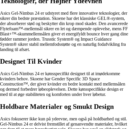
Teknologier, der Højner Ydeevnen
Asics Gel-Nimbus 24 er udstyret med flere innovative teknologier, der
sikrer din bedste præstation. Skoene har det klassiske GEL®-system,
der absorberer stød og beskytter din krop mod skader. Den avancerede
Flytefoam™-mellemsål sikrer en let og dæmpende oplevelse, mens FF
Blast+™-skummellemsålen giver et energifyldt bounce hver gang dine
fødder rammer jorden. Trusstic System® og Impact Guidance
System® sikrer stabil mellemfodsstøtte og en naturlig fodafvikling fra
landing til afsæt.
Designet Til Kvinder
Asics Gel-Nimbus 24 er kønsspecifikt designet til at imødekomme
kvinders behov. Skoene har Gender Specific 3D Space
Construction™, der giver kvinder en bedre kontakt med mellemsålen
og dermed forbedrer løbeoplevelsen. Dette kønsspecifikke design er
med til at øge stabiliteten og komforten under hver løbetur.
Holdbare Materialer og Smukt Design
Asics fokuserer ikke kun på ydeevne, men også på holdbarhed og stil.
Gel-Nimbus 24 er delvist fremstillet af genanvendte materialer, hvilket