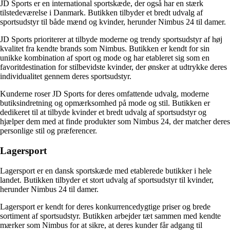
JD Sports er en international sportskæde, der også har en stærk
tilstedeværelse i Danmark. Butikken tilbyder et bredt udvalg af
sportsudstyr til både mænd og kvinder, herunder Nimbus 24 til damer.
JD Sports prioriterer at tilbyde moderne og trendy sportsudstyr af høj
kvalitet fra kendte brands som Nimbus. Butikken er kendt for sin
unikke kombination af sport og mode og har etableret sig som en
favoritdestination for stilbevidste kvinder, der ønsker at udtrykke deres
individualitet gennem deres sportsudstyr.
Kunderne roser JD Sports for deres omfattende udvalg, moderne
butiksindretning og opmærksomhed på mode og stil. Butikken er
dedikeret til at tilbyde kvinder et bredt udvalg af sportsudstyr og
hjælper dem med at finde produkter som Nimbus 24, der matcher deres
personlige stil og præferencer.
Lagersport
Lagersport er en dansk sportskæde med etablerede butikker i hele
landet. Butikken tilbyder et stort udvalg af sportsudstyr til kvinder,
herunder Nimbus 24 til damer.
Lagersport er kendt for deres konkurrencedygtige priser og brede
sortiment af sportsudstyr. Butikken arbejder tæt sammen med kendte
mærker som Nimbus for at sikre, at deres kunder får adgang til