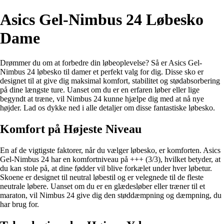
Asics Gel-Nimbus 24 Løbesko
Dame
Drømmer du om at forbedre din løbeoplevelse? Så er Asics Gel-
Nimbus 24 løbesko til damer et perfekt valg for dig. Disse sko er
designet til at give dig maksimal komfort, stabilitet og stødabsorbering
på dine længste ture. Uanset om du er en erfaren løber eller lige
begyndt at træne, vil Nimbus 24 kunne hjælpe dig med at nå nye
højder. Lad os dykke ned i alle detaljer om disse fantastiske løbesko.
Komfort på Højeste Niveau
En af de vigtigste faktorer, når du vælger løbesko, er komforten. Asics
Gel-Nimbus 24 har en komfortniveau på +++ (3/3), hvilket betyder, at
du kan stole på, at dine fødder vil blive forkælet under hver løbetur.
Skoene er designet til neutral løbestil og er velegnede til de fleste
neutrale løbere. Uanset om du er en glædesløber eller træner til et
maraton, vil Nimbus 24 give dig den støddæmpning og dæmpning, du
har brug for.