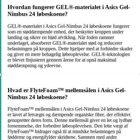
Hvordan fungerer GEL®-materialet i Asics Gel-
Nimbus 24 løbeskoene?
GEL®-materialet i Asics Gel-Nimbus 24 løbeskoene fungerer
som en støddæmpende enhed, der beskytter kroppen under
landing og sikrer en blød afvikling. Når foden rammer
underlaget, absorberer GEL®-materialet stød og reducerer
belastningen på kroppen. Dette hjælper med at forhindre skader
og giver en mere behagelig løbeoplevelse. GEL®-teknologien
er blevet finjusteret gennem årene for at opnå maksimal
støddæmpning og ydeevne.
Hvad er FlyteFoam™ mellemsålen i Asics Gel-
Nimbus 24 løbeskoene?
FlyteFoam™ mellemsålen i Asics Gel-Nimbus 24 løbeskoene
er lavet af letvægts og dæmpende organiske fibre, der effektivt
genopretter deres form. Denne mellemsål giver en let og lydhør
fornemmelse, der forbedrer løbeoplevelsen. Den lette vægt af
FlyteFoam™ bidrager også til at mindske belastningen på
fødderne og energifylder skridtene. Sammen med andre