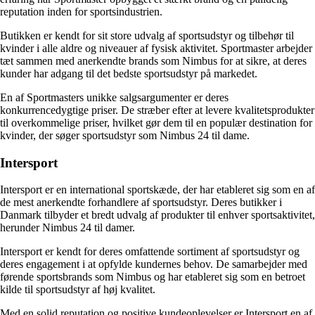
reputation inden for sportsindustrien.
Butikken er kendt for sit store udvalg af sportsudstyr og tilbehør til
kvinder i alle aldre og niveauer af fysisk aktivitet. Sportmaster arbejder
tæt sammen med anerkendte brands som Nimbus for at sikre, at deres
kunder har adgang til det bedste sportsudstyr på markedet.
En af Sportmasters unikke salgsargumenter er deres
konkurrencedygtige priser. De stræber efter at levere kvalitetsprodukter
til overkommelige priser, hvilket gør dem til en populær destination for
kvinder, der søger sportsudstyr som Nimbus 24 til dame.
Intersport
Intersport er en international sportskæde, der har etableret sig som en af
de mest anerkendte forhandlere af sportsudstyr. Deres butikker i
Danmark tilbyder et bredt udvalg af produkter til enhver sportsaktivitet,
herunder Nimbus 24 til damer.
Intersport er kendt for deres omfattende sortiment af sportsudstyr og
deres engagement i at opfylde kundernes behov. De samarbejder med
førende sportsbrands som Nimbus og har etableret sig som en betroet
kilde til sportsudstyr af høj kvalitet.
Med en solid reputation og positive kundeoplevelser er Intersport en af