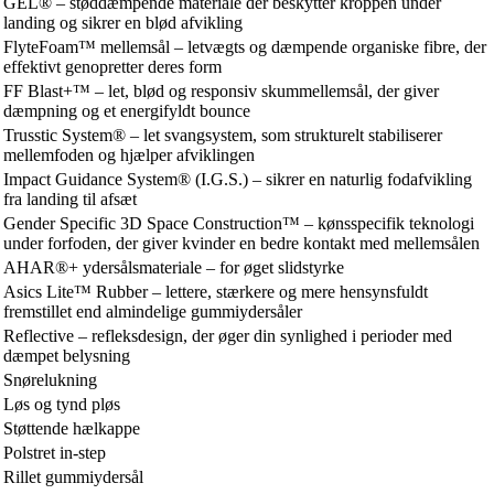
GEL® – støddæmpende materiale der beskytter kroppen under
landing og sikrer en blød afvikling
FlyteFoam™ mellemsål – letvægts og dæmpende organiske fibre, der
effektivt genopretter deres form
FF Blast+™ – let, blød og responsiv skummellemsål, der giver
dæmpning og et energifyldt bounce
Trusstic System® – let svangsystem, som strukturelt stabiliserer
mellemfoden og hjælper afviklingen
Impact Guidance System® (I.G.S.) – sikrer en naturlig fodafvikling
fra landing til afsæt
Gender Specific 3D Space Construction™ – kønsspecifik teknologi
under forfoden, der giver kvinder en bedre kontakt med mellemsålen
AHAR®+ ydersålsmateriale – for øget slidstyrke
Asics Lite™ Rubber – lettere, stærkere og mere hensynsfuldt
fremstillet end almindelige gummiydersåler
Reflective – refleksdesign, der øger din synlighed i perioder med
dæmpet belysning
Snørelukning
Løs og tynd pløs
Støttende hælkappe
Polstret in-step
Rillet gummiydersål