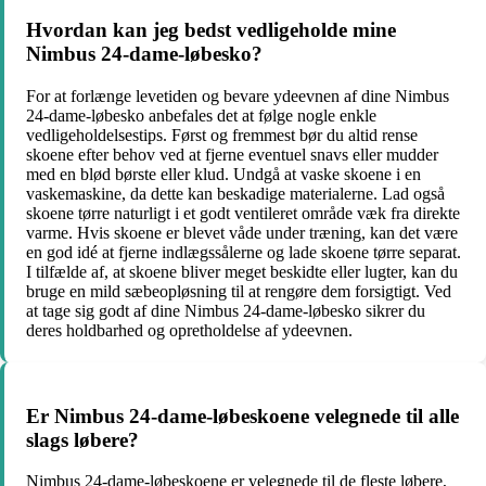
Hvordan kan jeg bedst vedligeholde mine
Nimbus 24-dame-løbesko?
For at forlænge levetiden og bevare ydeevnen af dine Nimbus
24-dame-løbesko anbefales det at følge nogle enkle
vedligeholdelsestips. Først og fremmest bør du altid rense
skoene efter behov ved at fjerne eventuel snavs eller mudder
med en blød børste eller klud. Undgå at vaske skoene i en
vaskemaskine, da dette kan beskadige materialerne. Lad også
skoene tørre naturligt i et godt ventileret område væk fra direkte
varme. Hvis skoene er blevet våde under træning, kan det være
en god idé at fjerne indlægssålerne og lade skoene tørre separat.
I tilfælde af, at skoene bliver meget beskidte eller lugter, kan du
bruge en mild sæbeopløsning til at rengøre dem forsigtigt. Ved
at tage sig godt af dine Nimbus 24-dame-løbesko sikrer du
deres holdbarhed og opretholdelse af ydeevnen.
Er Nimbus 24-dame-løbeskoene velegnede til alle
slags løbere?
Nimbus 24-dame-løbeskoene er velegnede til de fleste løbere,