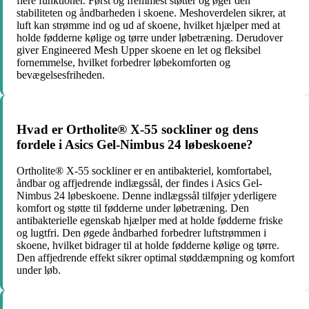
flere funktioner. Først og fremmest støtter og øger den
stabiliteten og åndbarheden i skoene. Meshoverdelen sikrer, at
luft kan strømme ind og ud af skoene, hvilket hjælper med at
holde fødderne kølige og tørre under løbetræning. Derudover
giver Engineered Mesh Upper skoene en let og fleksibel
fornemmelse, hvilket forbedrer løbekomforten og
bevægelsesfriheden.
Hvad er Ortholite® X-55 sockliner og dens
fordele i Asics Gel-Nimbus 24 løbeskoene?
Ortholite® X-55 sockliner er en antibakteriel, komfortabel,
åndbar og affjedrende indlægssål, der findes i Asics Gel-
Nimbus 24 løbeskoene. Denne indlægssål tilføjer yderligere
komfort og støtte til fødderne under løbetræning. Den
antibakterielle egenskab hjælper med at holde fødderne friske
og lugtfri. Den øgede åndbarhed forbedrer luftstrømmen i
skoene, hvilket bidrager til at holde fødderne kølige og tørre.
Den affjedrende effekt sikrer optimal støddæmpning og komfort
under løb.