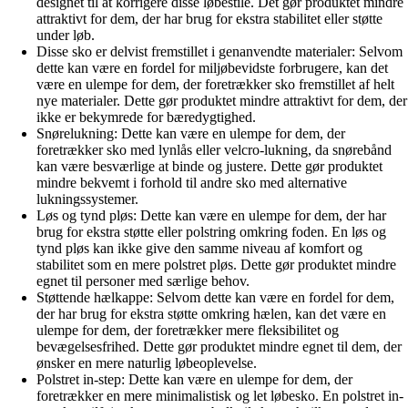
designet til at korrigere disse løbestile. Det gør produktet mindre
attraktivt for dem, der har brug for ekstra stabilitet eller støtte
under løb.
Disse sko er delvist fremstillet i genanvendte materialer: Selvom
dette kan være en fordel for miljøbevidste forbrugere, kan det
være en ulempe for dem, der foretrækker sko fremstillet af helt
nye materialer. Dette gør produktet mindre attraktivt for dem, der
ikke er bekymrede for bæredygtighed.
Snørelukning: Dette kan være en ulempe for dem, der
foretrækker sko med lynlås eller velcro-lukning, da snørebånd
kan være besværlige at binde og justere. Dette gør produktet
mindre bekvemt i forhold til andre sko med alternative
lukningssystemer.
Løs og tynd pløs: Dette kan være en ulempe for dem, der har
brug for ekstra støtte eller polstring omkring foden. En løs og
tynd pløs kan ikke give den samme niveau af komfort og
stabilitet som en mere polstret pløs. Dette gør produktet mindre
egnet til personer med særlige behov.
Støttende hælkappe: Selvom dette kan være en fordel for dem,
der har brug for ekstra støtte omkring hælen, kan det være en
ulempe for dem, der foretrækker mere fleksibilitet og
bevægelsesfrihed. Dette gør produktet mindre egnet til dem, der
ønsker en mere naturlig løbeoplevelse.
Polstret in-step: Dette kan være en ulempe for dem, der
foretrækker en mere minimalistisk og let løbesko. En polstret in-