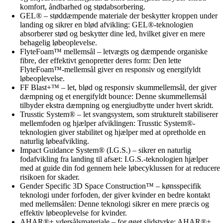
komfort, åndbarhed og stødabsorbering.
GEL® – støddæmpende materiale der beskytter kroppen under
landing og sikrer en blød afvikling: GEL®-teknologien
absorberer stød og beskytter dine led, hvilket giver en mere
behagelig løbeoplevelse.
FlyteFoam™ mellemsål – letvægts og dæmpende organiske
fibre, der effektivt genopretter deres form: Den lette
FlyteFoam™-mellemsål giver en responsiv og energifyldt
løbeoplevelse.
FF Blast+™ – let, blød og responsiv skummellemsål, der giver
dæmpning og et energifyldt bounce: Denne skummellemsål
tilbyder ekstra dæmpning og energiudbytte under hvert skridt.
Trusstic System® – let svangsystem, som strukturelt stabiliserer
mellemfoden og hjælper afviklingen: Trusstic System®-
teknologien giver stabilitet og hjælper med at opretholde en
naturlig løbeafvikling.
Impact Guidance System® (I.G.S.) – sikrer en naturlig
fodafvikling fra landing til afsæt: I.G.S.-teknologien hjælper
med at guide din fod gennem hele løbecyklussen for at reducere
risikoen for skader.
Gender Specific 3D Space Construction™ – kønsspecifik
teknologi under forfoden, der giver kvinder en bedre kontakt
med mellemsålen: Denne teknologi sikrer en mere præcis og
effektiv løbeoplevelse for kvinder.
AHAR®+ ydersålsmateriale – for øget slidstyrke: AHAR®+