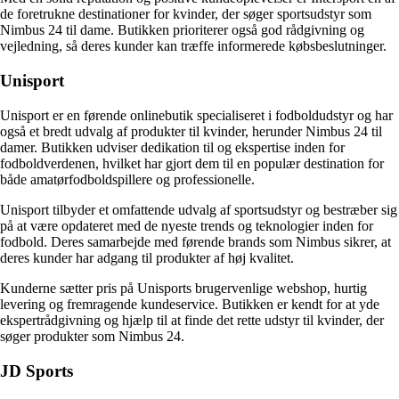
de foretrukne destinationer for kvinder, der søger sportsudstyr som
Nimbus 24 til dame. Butikken prioriterer også god rådgivning og
vejledning, så deres kunder kan træffe informerede købsbeslutninger.
Unisport
Unisport er en førende onlinebutik specialiseret i fodboldudstyr og har
også et bredt udvalg af produkter til kvinder, herunder Nimbus 24 til
damer. Butikken udviser dedikation til og ekspertise inden for
fodboldverdenen, hvilket har gjort dem til en populær destination for
både amatørfodboldspillere og professionelle.
Unisport tilbyder et omfattende udvalg af sportsudstyr og bestræber sig
på at være opdateret med de nyeste trends og teknologier inden for
fodbold. Deres samarbejde med førende brands som Nimbus sikrer, at
deres kunder har adgang til produkter af høj kvalitet.
Kunderne sætter pris på Unisports brugervenlige webshop, hurtig
levering og fremragende kundeservice. Butikken er kendt for at yde
ekspertrådgivning og hjælp til at finde det rette udstyr til kvinder, der
søger produkter som Nimbus 24.
JD Sports