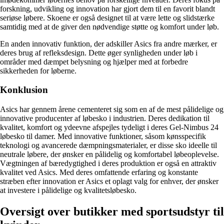
forskning, udvikling og innovation har gjort dem til en favorit blandt
seriøse løbere. Skoene er også designet til at være lette og slidstærke
samtidig med at de giver den nødvendige støtte og komfort under løb.
En anden innovativ funktion, der adskiller Asics fra andre mærker, er
deres brug af refleksdesign. Dette øger synligheden under løb i
områder med dæmpet belysning og hjælper med at forbedre
sikkerheden for løberne.
Konklusion
Asics har gennem årene cementeret sig som en af de mest pålidelige og
innovative producenter af løbesko i industrien. Deres dedikation til
kvalitet, komfort og ydeevne afspejles tydeligt i deres Gel-Nimbus 24
løbesko til damer. Med innovative funktioner, såsom kønsspecifik
teknologi og avancerede dæmpningsmaterialer, er disse sko ideelle til
neutrale løbere, der ønsker en pålidelig og komfortabel løbeoplevelse.
Vægtningen af bæredygtighed i deres produktion er også en attraktiv
kvalitet ved Asics. Med deres omfattende erfaring og konstante
stræben efter innovation er Asics et oplagt valg for enhver, der ønsker
at investere i pålidelige og kvalitetsløbesko.
Oversigt over butikker med sportsudstyr til