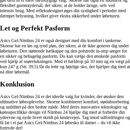
gør dem til et mere bæredygtigt valg. Skoene har også en slidstærk og
fleksibel gummiydersål, der sikrer, at de holder længe, selv ved
intensiv brug. Med refleksdesignet øges din synlighed i perioder med
dæmpet belysning, hvilket giver ekstra sikkerhed under løbeturen.
Let og Perfekt Pasform
Asics Gel-Nimbus 24 er også designet med din komfort i tankerne.
Skoene har en løs og tynd pløs, der sikrer, at de ikke generer dig under
løbeturen. Den støttende hælkappe og den polstrede in-step sørger for
en sikker og behagelig pasform. Du kan vælge den ønskede pasform
ved hjælp af snørelukningen. Med et hældrop på 10 mm og en vægt på
kun 247 g (Str. 39,5) får du lette og føjelige sko, der hjælper dig med at
nå dine løbemål.
Konklusion
Asics Gel-Nimbus 24 er det ideelle valg for kvinder, der ønsker den
ultimative løbeoplevelse. Skoene kombinerer komfort, stødabsorbering
og stabilitet på den bedste måde. Med deres innovative teknologier og
kønsspecifikke design vil Nimbus 24 hjælpe dig med at forbedre din
ydeevne og nyde hvert skridt på landevejen. Tag imod udfordringen og
få fat i et par Asics Gel-Nimbus 24 løbesko til damer – du vil ikke
fortryde det!