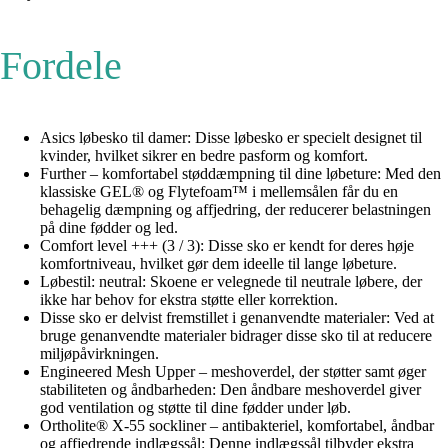
Fordele
Asics løbesko til damer: Disse løbesko er specielt designet til
kvinder, hvilket sikrer en bedre pasform og komfort.
Further – komfortabel støddæmpning til dine løbeture: Med den
klassiske GEL® og Flytefoam™ i mellemsålen får du en
behagelig dæmpning og affjedring, der reducerer belastningen
på dine fødder og led.
Comfort level +++ (3 / 3): Disse sko er kendt for deres høje
komfortniveau, hvilket gør dem ideelle til lange løbeture.
Løbestil: neutral: Skoene er velegnede til neutrale løbere, der
ikke har behov for ekstra støtte eller korrektion.
Disse sko er delvist fremstillet i genanvendte materialer: Ved at
bruge genanvendte materialer bidrager disse sko til at reducere
miljøpåvirkningen.
Engineered Mesh Upper – meshoverdel, der støtter samt øger
stabiliteten og åndbarheden: Den åndbare meshoverdel giver
god ventilation og støtte til dine fødder under løb.
Ortholite® X-55 sockliner – antibakteriel, komfortabel, åndbar
og affjedrende indlægssål: Denne indlægssål tilbyder ekstra