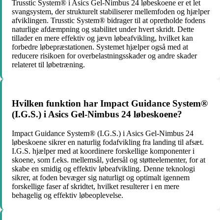
Trusstic System® i Asics Gel-Nimbus 24 løbeskoene er et let
svangsystem, der strukturelt stabiliserer mellemfoden og hjælper
afviklingen. Trusstic System® bidrager til at opretholde fodens
naturlige afdæmpning og stabilitet under hvert skridt. Dette
tillader en mere effektiv og jævn løbeafvikling, hvilket kan
forbedre løbepræstationen. Systemet hjælper også med at
reducere risikoen for overbelastningsskader og andre skader
relateret til løbetræning.
Hvilken funktion har Impact Guidance System®
(I.G.S.) i Asics Gel-Nimbus 24 løbeskoene?
Impact Guidance System® (I.G.S.) i Asics Gel-Nimbus 24
løbeskoene sikrer en naturlig fodafvikling fra landing til afsæt.
I.G.S. hjælper med at koordinere forskellige komponenter i
skoene, som f.eks. mellemsål, ydersål og støtteelementer, for at
skabe en smidig og effektiv løbeafvikling. Denne teknologi
sikrer, at foden bevæger sig naturligt og optimalt igennem
forskellige faser af skridtet, hvilket resulterer i en mere
behagelig og effektiv løbeoplevelse.