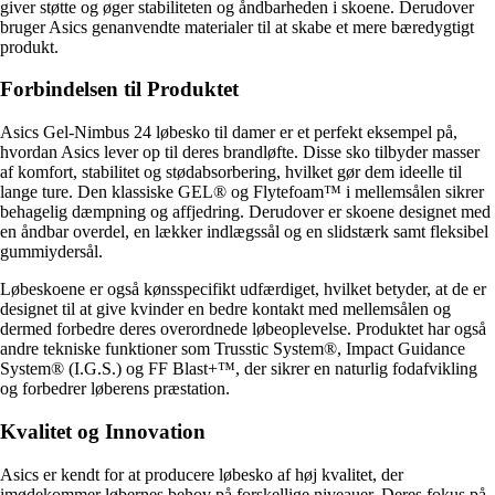
giver støtte og øger stabiliteten og åndbarheden i skoene. Derudover
bruger Asics genanvendte materialer til at skabe et mere bæredygtigt
produkt.
Forbindelsen til Produktet
Asics Gel-Nimbus 24 løbesko til damer er et perfekt eksempel på,
hvordan Asics lever op til deres brandløfte. Disse sko tilbyder masser
af komfort, stabilitet og stødabsorbering, hvilket gør dem ideelle til
lange ture. Den klassiske GEL® og Flytefoam™ i mellemsålen sikrer
behagelig dæmpning og affjedring. Derudover er skoene designet med
en åndbar overdel, en lækker indlægssål og en slidstærk samt fleksibel
gummiydersål.
Løbeskoene er også kønsspecifikt udfærdiget, hvilket betyder, at de er
designet til at give kvinder en bedre kontakt med mellemsålen og
dermed forbedre deres overordnede løbeoplevelse. Produktet har også
andre tekniske funktioner som Trusstic System®, Impact Guidance
System® (I.G.S.) og FF Blast+™, der sikrer en naturlig fodafvikling
og forbedrer løberens præstation.
Kvalitet og Innovation
Asics er kendt for at producere løbesko af høj kvalitet, der
imødekommer løbernes behov på forskellige niveauer. Deres fokus på