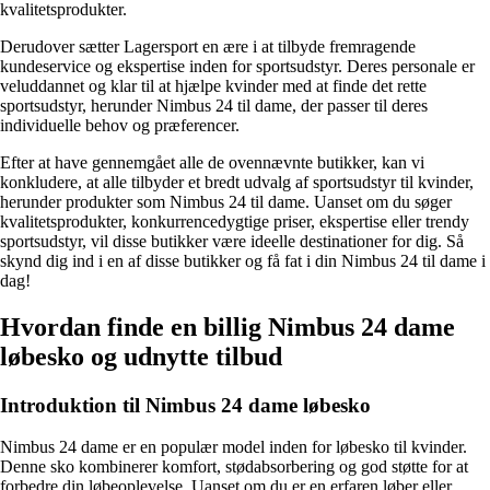
kvalitetsprodukter.
Derudover sætter Lagersport en ære i at tilbyde fremragende
kundeservice og ekspertise inden for sportsudstyr. Deres personale er
veluddannet og klar til at hjælpe kvinder med at finde det rette
sportsudstyr, herunder Nimbus 24 til dame, der passer til deres
individuelle behov og præferencer.
Efter at have gennemgået alle de ovennævnte butikker, kan vi
konkludere, at alle tilbyder et bredt udvalg af sportsudstyr til kvinder,
herunder produkter som Nimbus 24 til dame. Uanset om du søger
kvalitetsprodukter, konkurrencedygtige priser, ekspertise eller trendy
sportsudstyr, vil disse butikker være ideelle destinationer for dig. Så
skynd dig ind i en af ​​disse butikker og få fat i din Nimbus 24 til dame i
dag!
Hvordan finde en billig Nimbus 24 dame
løbesko og udnytte tilbud
Introduktion til Nimbus 24 dame løbesko
Nimbus 24 dame er en populær model inden for løbesko til kvinder.
Denne sko kombinerer komfort, stødabsorbering og god støtte for at
forbedre din løbeoplevelse. Uanset om du er en erfaren løber eller