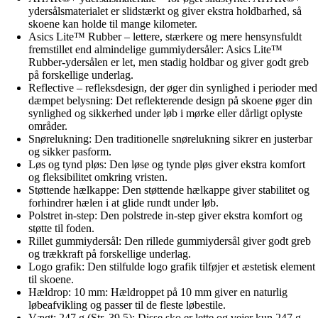
ydersålsmaterialet er slidstærkt og giver ekstra holdbarhed, så
skoene kan holde til mange kilometer.
Asics Lite™ Rubber – lettere, stærkere og mere hensynsfuldt
fremstillet end almindelige gummiydersåler: Asics Lite™
Rubber-ydersålen er let, men stadig holdbar og giver godt greb
på forskellige underlag.
Reflective – refleksdesign, der øger din synlighed i perioder med
dæmpet belysning: Det reflekterende design på skoene øger din
synlighed og sikkerhed under løb i mørke eller dårligt oplyste
områder.
Snørelukning: Den traditionelle snørelukning sikrer en justerbar
og sikker pasform.
Løs og tynd pløs: Den løse og tynde pløs giver ekstra komfort
og fleksibilitet omkring vristen.
Støttende hælkappe: Den støttende hælkappe giver stabilitet og
forhindrer hælen i at glide rundt under løb.
Polstret in-step: Den polstrede in-step giver ekstra komfort og
støtte til foden.
Rillet gummiydersål: Den rillede gummiydersål giver godt greb
og trækkraft på forskellige underlag.
Logo grafik: Den stilfulde logo grafik tilføjer et æstetisk element
til skoene.
Hældrop: 10 mm: Hældroppet på 10 mm giver en naturlig
løbeafvikling og passer til de fleste løbestile.
Vægt: 247 g (Str. 39,5): Disse sko er lette og vejer kun 247 g,