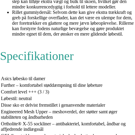
step kan tilføje ekstra vægt og bulk til skoen, hvilket gør den
mindre konkurrencedygtig i forhold til lettere modeller.
Rillet gummiydersål: Selvom dette kan give ekstra trækkraft og
greb på forskellige overflader, kan det være en ulempe for dem,
der foretrækker en glattere og mere jævn løbeoplevelse. Rillerne
kan forstyrre fodens naturlige bevægelse og gøre produktet
mindre egnet til dem, der ønsker en mere glidende løbestil.
Specifikationer
Asics løbesko til damer
Further – komfortabel støddæmpning til dine løbeture
Comfort level +++ (3 / 3)
Løbestil: neutral
Disse sko er delvist fremstillet i genanvendte materialer
Engineered Mesh Upper – meshoverdel, der støtter samt øger
stabiliteten og åndbarheden
Ortholite® X-55 sockliner – antibakteriel, komfortabel, åndbar og
affjedrende indlægssål