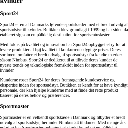
kvinder
Sport24
Sport24 er en af Danmarks førende sportskæder med et bredt udvalg af
sportsudstyr til kvinder. Butikken blev grundlagt i 1999 og har siden da
etableret sig som en pålidelig destination for sportsentusiaster.
Med fokus på kvalitet og innovation har Sport24 opbygget et ry for at
levere produkter af høj kvalitet til konkurrencedygtige priser. Deres
sortiment omfatter et bredt udvalg af sportsudstyr fra kendte mærker
såsom Nimbus. Sport24 er dedikeret til at tilbyde deres kunder de
nyeste trends og teknologiske fremskridt inden for sportsudstyr til
kvinder.
Kunderne roser Sport24 for deres fremragende kundeservice og
ekspertise inden for sportsudstyr. Butikken er kendt for at have kyndigt
personale, der kan hjælpe kunderne med at finde det rette produkt
baseret på deres behov og præferencer.
Sportmaster
Sportmaster er en velkendt sportskæde i Danmark og tilbyder et bredt
udvalg af sportsudstyr, herunder Nimbus 24 til damer. Med mange års
erfaring har Sportmaster opbygget et stærkt brand og en pålidelig