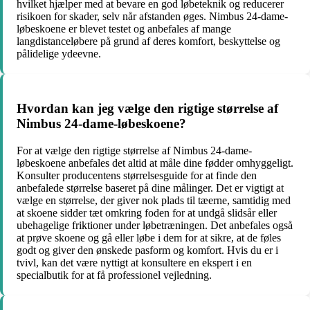
hvilket hjælper med at bevare en god løbeteknik og reducerer
risikoen for skader, selv når afstanden øges. Nimbus 24-dame-
løbeskoene er blevet testet og anbefales af mange
langdistanceløbere på grund af deres komfort, beskyttelse og
pålidelige ydeevne.
Hvordan kan jeg vælge den rigtige størrelse af
Nimbus 24-dame-løbeskoene?
For at vælge den rigtige størrelse af Nimbus 24-dame-
løbeskoene anbefales det altid at måle dine fødder omhyggeligt.
Konsulter producentens størrelsesguide for at finde den
anbefalede størrelse baseret på dine målinger. Det er vigtigt at
vælge en størrelse, der giver nok plads til tæerne, samtidig med
at skoene sidder tæt omkring foden for at undgå slidsår eller
ubehagelige friktioner under løbetræningen. Det anbefales også
at prøve skoene og gå eller løbe i dem for at sikre, at de føles
godt og giver den ønskede pasform og komfort. Hvis du er i
tvivl, kan det være nyttigt at konsultere en ekspert i en
specialbutik for at få professionel vejledning.