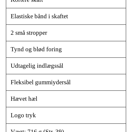
Elastiske bånd i skaftet
2 små stropper
Tynd og blød foring
Udtagelig indlægssål
Fleksibel gummiydersål
Hævet hæl
Logo tryk
Vægt: 716 g (Str. 39)