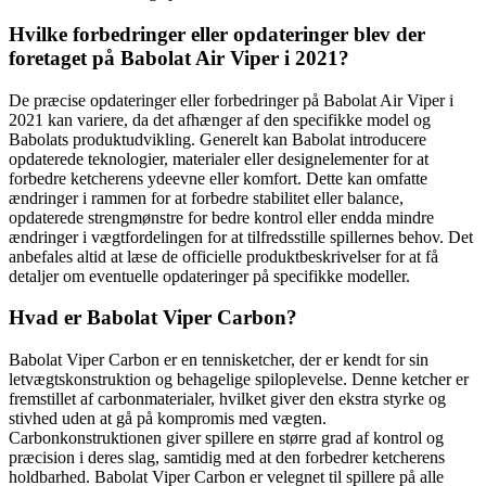
Hvilke forbedringer eller opdateringer blev der
foretaget på Babolat Air Viper i 2021?
De præcise opdateringer eller forbedringer på Babolat Air Viper i
2021 kan variere, da det afhænger af den specifikke model og
Babolats produktudvikling. Generelt kan Babolat introducere
opdaterede teknologier, materialer eller designelementer for at
forbedre ketcherens ydeevne eller komfort. Dette kan omfatte
ændringer i rammen for at forbedre stabilitet eller balance,
opdaterede strengmønstre for bedre kontrol eller endda mindre
ændringer i vægtfordelingen for at tilfredsstille spillernes behov. Det
anbefales altid at læse de officielle produktbeskrivelser for at få
detaljer om eventuelle opdateringer på specifikke modeller.
Hvad er Babolat Viper Carbon?
Babolat Viper Carbon er en tennisketcher, der er kendt for sin
letvægtskonstruktion og behagelige spiloplevelse. Denne ketcher er
fremstillet af carbonmaterialer, hvilket giver den ekstra styrke og
stivhed uden at gå på kompromis med vægten.
Carbonkonstruktionen giver spillere en større grad af kontrol og
præcision i deres slag, samtidig med at den forbedrer ketcherens
holdbarhed. Babolat Viper Carbon er velegnet til spillere på alle