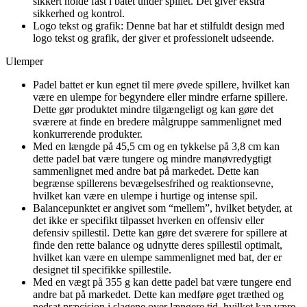
sikkert holde fast i batet under spillet. Det giver ekstra
sikkerhed og kontrol.
Logo tekst og grafik: Denne bat har et stilfuldt design med
logo tekst og grafik, der giver et professionelt udseende.
Ulemper
Padel battet er kun egnet til mere øvede spillere, hvilket kan
være en ulempe for begyndere eller mindre erfarne spillere.
Dette gør produktet mindre tilgængeligt og kan gøre det
sværere at finde en bredere målgruppe sammenlignet med
konkurrerende produkter.
Med en længde på 45,5 cm og en tykkelse på 3,8 cm kan
dette padel bat være tungere og mindre manøvredygtigt
sammenlignet med andre bat på markedet. Dette kan
begrænse spillerens bevægelsesfrihed og reaktionsevne,
hvilket kan være en ulempe i hurtige og intense spil.
Balancepunktet er angivet som “mellem”, hvilket betyder, at
det ikke er specifikt tilpasset hverken en offensiv eller
defensiv spillestil. Dette kan gøre det sværere for spillere at
finde den rette balance og udnytte deres spillestil optimalt,
hvilket kan være en ulempe sammenlignet med bat, der er
designet til specifikke spillestile.
Med en vægt på 355 g kan dette padel bat være tungere end
andre bat på markedet. Dette kan medføre øget træthed og
nedsat præcision i slagene over længere tid, hvilket kan være