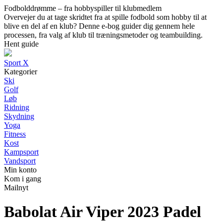
Fodbolddrømme – fra hobbyspiller til klubmedlem
Overvejer du at tage skridtet fra at spille fodbold som hobby til at
blive en del af en klub? Denne e-bog guider dig gennem hele
processen, fra valg af klub til træningsmetoder og teambuilding.
Hent guide
Sport X
Kategorier
Ski
Golf
Løb
Ridning
Skydning
Yoga
Fitness
Kost
Kampsport
Vandsport
Min konto
Kom i gang
Mailnyt
Babolat Air Viper 2023 Padel