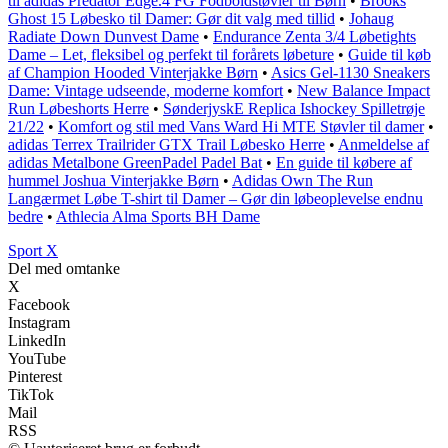
til adidas Predator Edge.4 FG Fodboldstøvler til Børn
•
Brooks
Ghost 15 Løbesko til Damer: Gør dit valg med tillid
•
Johaug
Radiate Down Dunvest Dame
•
Endurance Zenta 3/4 Løbetights
Dame – Let, fleksibel og perfekt til forårets løbeture
•
Guide til køb
af Champion Hooded Vinterjakke Børn
•
Asics Gel-1130 Sneakers
Dame: Vintage udseende, moderne komfort
•
New Balance Impact
Run Løbeshorts Herre
•
SønderjyskE Replica Ishockey Spilletrøje
21/22
•
Komfort og stil med Vans Ward Hi MTE Støvler til damer
•
adidas Terrex Trailrider GTX Trail Løbesko Herre
•
Anmeldelse af
adidas Metalbone GreenPadel Padel Bat
•
En guide til købere af
hummel Joshua Vinterjakke Børn
•
Adidas Own The Run
Langærmet Løbe T-shirt til Damer – Gør din løbeoplevelse endnu
bedre
•
Athlecia Alma Sports BH Dame
Sport X
Del med omtanke
X
Facebook
Instagram
LinkedIn
YouTube
Pinterest
TikTok
Mail
RSS