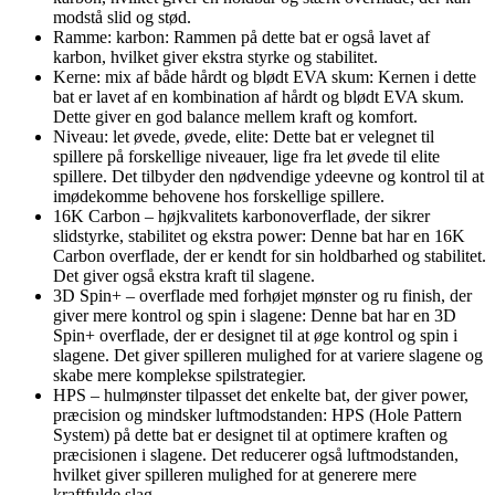
modstå slid og stød.
Ramme: karbon: Rammen på dette bat er også lavet af
karbon, hvilket giver ekstra styrke og stabilitet.
Kerne: mix af både hårdt og blødt EVA skum: Kernen i dette
bat er lavet af en kombination af hårdt og blødt EVA skum.
Dette giver en god balance mellem kraft og komfort.
Niveau: let øvede, øvede, elite: Dette bat er velegnet til
spillere på forskellige niveauer, lige fra let øvede til elite
spillere. Det tilbyder den nødvendige ydeevne og kontrol til at
imødekomme behovene hos forskellige spillere.
16K Carbon – højkvalitets karbonoverflade, der sikrer
slidstyrke, stabilitet og ekstra power: Denne bat har en 16K
Carbon overflade, der er kendt for sin holdbarhed og stabilitet.
Det giver også ekstra kraft til slagene.
3D Spin+ – overflade med forhøjet mønster og ru finish, der
giver mere kontrol og spin i slagene: Denne bat har en 3D
Spin+ overflade, der er designet til at øge kontrol og spin i
slagene. Det giver spilleren mulighed for at variere slagene og
skabe mere komplekse spilstrategier.
HPS – hulmønster tilpasset det enkelte bat, der giver power,
præcision og mindsker luftmodstanden: HPS (Hole Pattern
System) på dette bat er designet til at optimere kraften og
præcisionen i slagene. Det reducerer også luftmodstanden,
hvilket giver spilleren mulighed for at generere mere
kraftfulde slag.