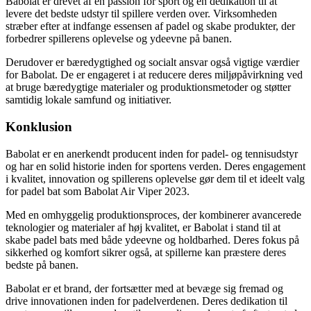
Babolat er drevet af en passion for sport og en dedikation til at
levere det bedste udstyr til spillere verden over. Virksomheden
stræber efter at indfange essensen af padel og skabe produkter, der
forbedrer spillerens oplevelse og ydeevne på banen.
Derudover er bæredygtighed og socialt ansvar også vigtige værdier
for Babolat. De er engageret i at reducere deres miljøpåvirkning ved
at bruge bæredygtige materialer og produktionsmetoder og støtter
samtidig lokale samfund og initiativer.
Konklusion
Babolat er en anerkendt producent inden for padel- og tennisudstyr
og har en solid historie inden for sportens verden. Deres engagement
i kvalitet, innovation og spillerens oplevelse gør dem til et ideelt valg
for padel bat som Babolat Air Viper 2023.
Med en omhyggelig produktionsproces, der kombinerer avancerede
teknologier og materialer af høj kvalitet, er Babolat i stand til at
skabe padel bats med både ydeevne og holdbarhed. Deres fokus på
sikkerhed og komfort sikrer også, at spillerne kan præstere deres
bedste på banen.
Babolat er et brand, der fortsætter med at bevæge sig fremad og
drive innovationen inden for padelverdenen. Deres dedikation til