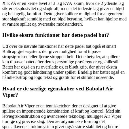
X-EVA er en kerne lavet af 3 lag EVA-skum, hvor de 2 yderste lag
sikrer eksplosivitet og slagkraft, mens det inderste lag giver en blød
og behagelig komfort. Dette giver spillere mulighed for at generere
stor slagkraft samtidig med en blød berøring, hvilket kan hjælpe med
at variere spillet og overraske modstanderen.
Hvilke ekstra funktioner har dette padel bat?
Ud over de nævnte funktioner har dette padel bat også et smart
Buttcap grebssystem, der giver mulighed for at tilpasse
stropstørrelsen eller fjerne stroppen helt. Dette betyder, at spillere
kan tilpasse battet efter deres personlige præferencer og spillestil.
Battet har også en ru overflade og et blødt grip, der giver ekstra
komfort og godt håndtering under spillet. Endelig har battet også en
håndledsstrop og logo tekst og grafik for et stilfuldt udseende.
Hvad er de særlige egenskaber ved Babolat Air
Viper?
Babolat Air Viper er en tennisketcher, der er designet til at give
spillere en imponerende kombination af kraft og kontrol. Med sin
letvægtskonstruktion og avancerede teknologi muliggør Air Viper
hurtige og præcise slag. Den aerodynamiske form og det
speciallavede struktursystem giver også større stabilitet og bedre