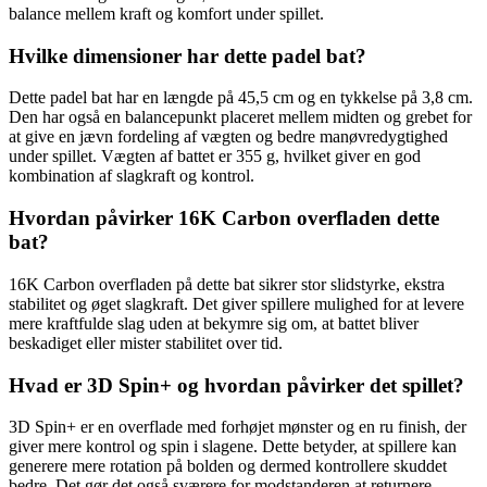
balance mellem kraft og komfort under spillet.
Hvilke dimensioner har dette padel bat?
Dette padel bat har en længde på 45,5 cm og en tykkelse på 3,8 cm.
Den har også en balancepunkt placeret mellem midten og grebet for
at give en jævn fordeling af vægten og bedre manøvredygtighed
under spillet. Vægten af ​​battet er 355 g, hvilket giver en god
kombination af slagkraft og kontrol.
Hvordan påvirker 16K Carbon overfladen dette
bat?
16K Carbon overfladen på dette bat sikrer stor slidstyrke, ekstra
stabilitet og øget slagkraft. Det giver spillere mulighed for at levere
mere kraftfulde slag uden at bekymre sig om, at battet bliver
beskadiget eller mister stabilitet over tid.
Hvad er 3D Spin+ og hvordan påvirker det spillet?
3D Spin+ er en overflade med forhøjet mønster og en ru finish, der
giver mere kontrol og spin i slagene. Dette betyder, at spillere kan
generere mere rotation på bolden og dermed kontrollere skuddet
bedre. Det gør det også sværere for modstanderen at returnere