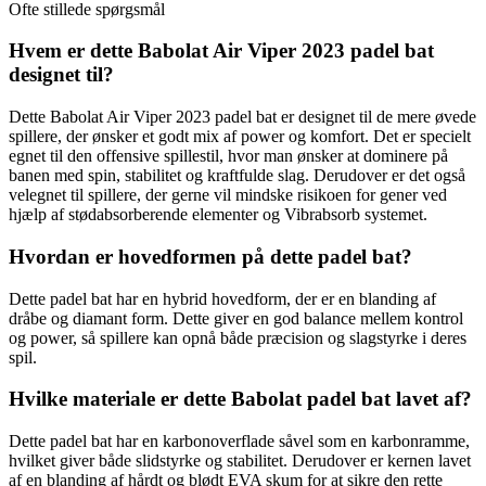
Ofte stillede spørgsmål
Hvem er dette Babolat Air Viper 2023 padel bat
designet til?
Dette Babolat Air Viper 2023 padel bat er designet til de mere øvede
spillere, der ønsker et godt mix af power og komfort. Det er specielt
egnet til den offensive spillestil, hvor man ønsker at dominere på
banen med spin, stabilitet og kraftfulde slag. Derudover er det også
velegnet til spillere, der gerne vil mindske risikoen for gener ved
hjælp af stødabsorberende elementer og Vibrabsorb systemet.
Hvordan er hovedformen på dette padel bat?
Dette padel bat har en hybrid hovedform, der er en blanding af
dråbe og diamant form. Dette giver en god balance mellem kontrol
og power, så spillere kan opnå både præcision og slagstyrke i deres
spil.
Hvilke materiale er dette Babolat padel bat lavet af?
Dette padel bat har en karbonoverflade såvel som en karbonramme,
hvilket giver både slidstyrke og stabilitet. Derudover er kernen lavet
af en blanding af hårdt og blødt EVA skum for at sikre den rette