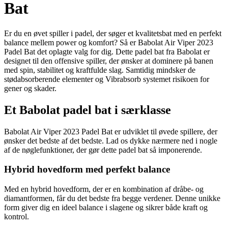
Bat
Er du en øvet spiller i padel, der søger et kvalitetsbat med en perfekt
balance mellem power og komfort? Så er Babolat Air Viper 2023
Padel Bat det oplagte valg for dig. Dette padel bat fra Babolat er
designet til den offensive spiller, der ønsker at dominere på banen
med spin, stabilitet og kraftfulde slag. Samtidig mindsker de
stødabsorberende elementer og Vibrabsorb systemet risikoen for
gener og skader.
Et Babolat padel bat i særklasse
Babolat Air Viper 2023 Padel Bat er udviklet til øvede spillere, der
ønsker det bedste af det bedste. Lad os dykke nærmere ned i nogle
af de nøglefunktioner, der gør dette padel bat så imponerende.
Hybrid hovedform med perfekt balance
Med en hybrid hovedform, der er en kombination af dråbe- og
diamantformen, får du det bedste fra begge verdener. Denne unikke
form giver dig en ideel balance i slagene og sikrer både kraft og
kontrol.