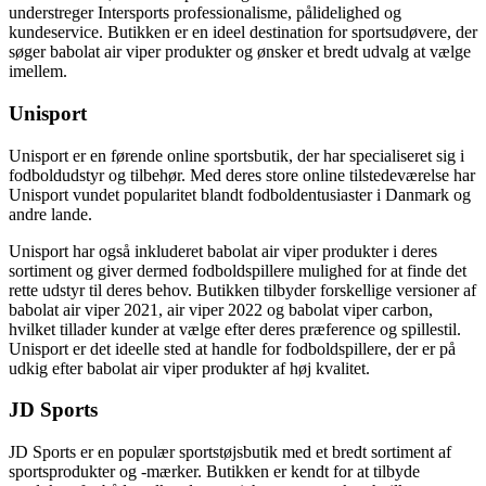
understreger Intersports professionalisme, pålidelighed og
kundeservice. Butikken er en ideel destination for sportsudøvere, der
søger babolat air viper produkter og ønsker et bredt udvalg at vælge
imellem.
Unisport
Unisport er en førende online sportsbutik, der har specialiseret sig i
fodboldudstyr og tilbehør. Med deres store online tilstedeværelse har
Unisport vundet popularitet blandt fodboldentusiaster i Danmark og
andre lande.
Unisport har også inkluderet babolat air viper produkter i deres
sortiment og giver dermed fodboldspillere mulighed for at finde det
rette udstyr til deres behov. Butikken tilbyder forskellige versioner af
babolat air viper 2021, air viper 2022 og babolat viper carbon,
hvilket tillader kunder at vælge efter deres præference og spillestil.
Unisport er det ideelle sted at handle for fodboldspillere, der er på
udkig efter babolat air viper produkter af høj kvalitet.
JD Sports
JD Sports er en populær sportstøjsbutik med et bredt sortiment af
sportsprodukter og -mærker. Butikken er kendt for at tilbyde