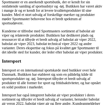
Sportmaster er en anerkendt sportsbutik, der er kendt for sin
omfattende samling af sportsudstyr og -tøj. Butikken har været aktiv
i mange år og er kendt for at levere kvalitetsprodukter til sine
kunder. Med et stort udvalg af forskellige mærker og produkter
møder Sportmaster behovene hos et bredt spektrum af
sportsudøvere.
Kunderne er tilfredse med Sportmasters sortiment af babolat air
viper og relaterede produkter. Butikken har dedikeret plads og
ressourcer til at tilbyde et bredt udvalg af babolat air viper 2022,
babolat air viper 2023, babolat technical viper 2022 og andre
varianter. Deres ekspertise og fokus på kvalitet gør Sportmaster til
det ideelle sted for kunder, der leder efter babolat air viper produkter.
Intersport
Intersport er en international sportskæde med butikker over hele
Danmark. Butikken har etableret sig som en pålidelig kilde til
sportsprodukter og -tøj. Intersport tilbyder et bredt udvalg af
produkter til alle former for sport og fritidsaktiviteter, og har opnået
en solid position i markedet.
Intersport har også integreret babolat air viper produkter i deres
sortiment og tilbyder et bredt udvalg af varianter, herunder babolat
air veron 2022, babolat viper air og flere andre. Kundeanmeldelser