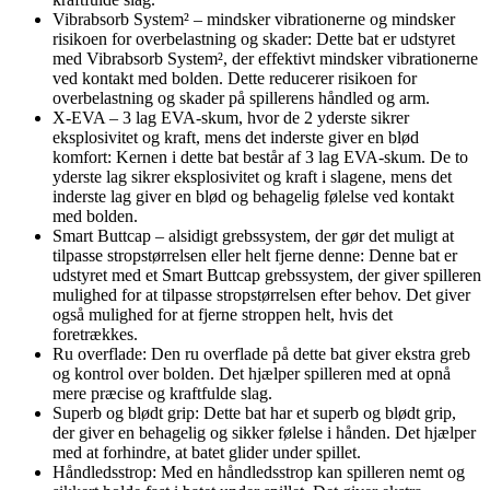
Vibrabsorb System² – mindsker vibrationerne og mindsker
risikoen for overbelastning og skader: Dette bat er udstyret
med Vibrabsorb System², der effektivt mindsker vibrationerne
ved kontakt med bolden. Dette reducerer risikoen for
overbelastning og skader på spillerens håndled og arm.
X-EVA – 3 lag EVA-skum, hvor de 2 yderste sikrer
eksplosivitet og kraft, mens det inderste giver en blød
komfort: Kernen i dette bat består af 3 lag EVA-skum. De to
yderste lag sikrer eksplosivitet og kraft i slagene, mens det
inderste lag giver en blød og behagelig følelse ved kontakt
med bolden.
Smart Buttcap – alsidigt grebssystem, der gør det muligt at
tilpasse stropstørrelsen eller helt fjerne denne: Denne bat er
udstyret med et Smart Buttcap grebssystem, der giver spilleren
mulighed for at tilpasse stropstørrelsen efter behov. Det giver
også mulighed for at fjerne stroppen helt, hvis det
foretrækkes.
Ru overflade: Den ru overflade på dette bat giver ekstra greb
og kontrol over bolden. Det hjælper spilleren med at opnå
mere præcise og kraftfulde slag.
Superb og blødt grip: Dette bat har et superb og blødt grip,
der giver en behagelig og sikker følelse i hånden. Det hjælper
med at forhindre, at batet glider under spillet.
Håndledsstrop: Med en håndledsstrop kan spilleren nemt og