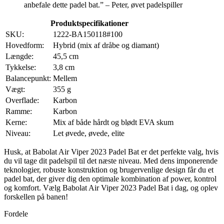
anbefale dette padel bat.” – Peter, øvet padelspiller
Produktspecifikationer
SKU:
1222-BA150118#100
Hovedform:
Hybrid (mix af dråbe og diamant)
Længde:
45,5 cm
Tykkelse:
3,8 cm
Balancepunkt:
Mellem
Vægt:
355 g
Overflade:
Karbon
Ramme:
Karbon
Kerne:
Mix af både hårdt og blødt EVA skum
Niveau:
Let øvede, øvede, elite
Husk, at Babolat Air Viper 2023 Padel Bat er det perfekte valg, hvis
du vil tage dit padelspil til det næste niveau. Med dens imponerende
teknologier, robuste konstruktion og brugervenlige design får du et
padel bat, der giver dig den optimale kombination af power, kontrol
og komfort. Vælg Babolat Air Viper 2023 Padel Bat i dag, og oplev
forskellen på banen!
Fordele