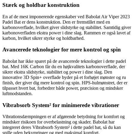
Stærk og holdbar konstruktion
En af de mest imponerende egenskaber ved Babolat Air Viper 2023
Padel Bat er dens konstruktion. Den er fremstillet med en
karbonoverflade, hvilket giver slidstyrke og stabilitet. Samtidig giver
karbonoverfladen ekstra power i dine slag. Rammen er også lavet af
karbon, hvilket sikrer styrke og holdbarhed.
Avancerede teknologier for mere kontrol og spin
Babolat har ikke sparet på de avancerede teknologier i dette padel
bat. Med 16K Carbon får du en højkvalitets karbonoverflade, der
sikrer ekstra slidstyrke, stabilitet og power i dine slag. Den
innovative 3D Spin+ overflade byder på et forhøjet mønster og ru
finish, der giver dig mere kontrol og spin. HPS-hulmønstret, der er
tilpasset hvert bat, forbedrer både power, præcision og mindsker
luftmodstanden.
Vibrabsorb System² for minimerede vibrationer
Vibrationsdæmpningen er af afgørende betydning for komfort og
mindsker risikoen for overbelastning og skader. Babolat har
integreret deres Vibrabsorb System² i dette padel bat, så du kan
spille uden bekymringer og med maksimal komfort.