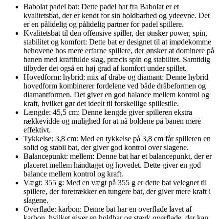
Babolat padel bat: Dette padel bat fra Babolat er et
kvalitetsbat, der er kendt for sin holdbarhed og ydeevne. Det
er en pålidelig og pålidelig partner for padel spillere.
Kvalitetsbat til den offensive spiller, der ønsker power, spin,
stabilitet og komfort: Dette bat er designet til at imødekomme
behovene hos mere erfarne spillere, der ønsker at dominere på
banen med kraftfulde slag, præcis spin og stabilitet. Samtidig
tilbyder det også en høj grad af komfort under spillet.
Hovedform: hybrid; mix af dråbe og diamant: Denne hybrid
hovedform kombinerer fordelene ved både dråbeformen og
diamantformen. Det giver en god balance mellem kontrol og
kraft, hvilket gør det ideelt til forskellige spillestile.
Længde: 45,5 cm: Denne længde giver spilleren ekstra
rækkevidde og mulighed for at nå boldene på banen mere
effektivt.
Tykkelse: 3,8 cm: Med en tykkelse på 3,8 cm får spilleren en
solid og stabil bat, der giver god kontrol over slagene.
Balancepunkt: mellem: Denne bat har et balancepunkt, der er
placeret mellem håndtaget og hovedet. Dette giver en god
balance mellem kontrol og kraft.
Vægt: 355 g: Med en vægt på 355 g er dette bat velegnet til
spillere, der foretrækker en tungere bat, der giver mere kraft i
slagene.
Overflade: karbon: Denne bat har en overflade lavet af
karbon, hvilket giver en holdbar og stærk overflade, der kan