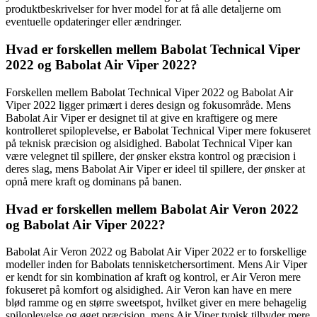
produktbeskrivelser for hver model for at få alle detaljerne om
eventuelle opdateringer eller ændringer.
Hvad er forskellen mellem Babolat Technical Viper
2022 og Babolat Air Viper 2022?
Forskellen mellem Babolat Technical Viper 2022 og Babolat Air
Viper 2022 ligger primært i deres design og fokusområde. Mens
Babolat Air Viper er designet til at give en kraftigere og mere
kontrolleret spiloplevelse, er Babolat Technical Viper mere fokuseret
på teknisk præcision og alsidighed. Babolat Technical Viper kan
være velegnet til spillere, der ønsker ekstra kontrol og præcision i
deres slag, mens Babolat Air Viper er ideel til spillere, der ønsker at
opnå mere kraft og dominans på banen.
Hvad er forskellen mellem Babolat Air Veron 2022
og Babolat Air Viper 2022?
Babolat Air Veron 2022 og Babolat Air Viper 2022 er to forskellige
modeller inden for Babolats tennisketchersortiment. Mens Air Viper
er kendt for sin kombination af kraft og kontrol, er Air Veron mere
fokuseret på komfort og alsidighed. Air Veron kan have en mere
blød ramme og en større sweetspot, hvilket giver en mere behagelig
spiloplevelse og øget præcision, mens Air Viper typisk tilbyder mere