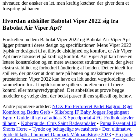
niveauer, der ønsker en let, men kraftig ketcher, der giver dem et
forspring på banen.
Hvordan adskiller Babolat Viper 2022 sig fra
Babolat Air Viper Apt?
Forskellen mellem Babolat Viper 2022 og Babolat Air Viper Apt
ligger primært i deres design og specifikationer. Mens Viper 2022
typisk er designet til at tilbyde alsidighed og komfort, er Air Viper
Apt mere fokuseret på kraft og kontrol. Air Viper Apt kan have en
lettere konstruktion og en mere avanceret struktursystem, der giver
ekstra stabilitet og forbedret håndtering af bolden. Det er ideelt for
spillere, der ønsker at dominere på banen og maksimere deres
præstationer. Viper 2022 kan have en lidt anden vægtfordeling eller
rammeform for at imødekomme spilleres præferencer til mere
kontrol eller manøvredygtighed. Det anbefales at prøve begge
modeller og vælge den, der bedst passer til ens spillestil og behov.
Andre populære artikler:
NOX Pro Perforeret Padel Batgrip: Øget
Komfort og Bedre Greb
•
Silkeborg IF Baby Jogger Joggingsæt
Børn
•
Guide til køb af adidas X Speedportal.4 FG Fodboldstøvler
til børn
•
Køberguide: Cruz Saint Badesandaler
•
Puma Essential 10
Shorts Herre – Tynde og behagelige sweatshorts
•
Den ultimative
guide til køb af hummel Danmark Målmandstrøje 2023
•
En guide