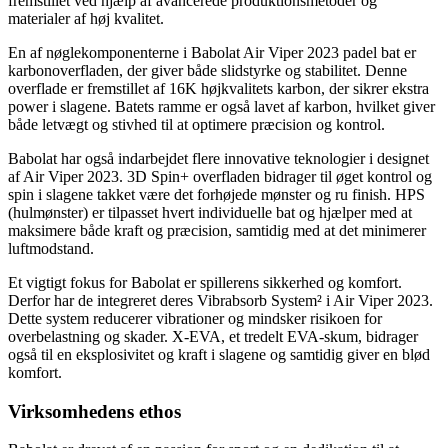
fremstillet ved hjælp af avancerede produktionsmetoder og
materialer af høj kvalitet.
En af nøglekomponenterne i Babolat Air Viper 2023 padel bat er
karbonoverfladen, der giver både slidstyrke og stabilitet. Denne
overflade er fremstillet af 16K højkvalitets karbon, der sikrer ekstra
power i slagene. Batets ramme er også lavet af karbon, hvilket giver
både letvægt og stivhed til at optimere præcision og kontrol.
Babolat har også indarbejdet flere innovative teknologier i designet
af Air Viper 2023. 3D Spin+ overfladen bidrager til øget kontrol og
spin i slagene takket være det forhøjede mønster og ru finish. HPS
(hulmønster) er tilpasset hvert individuelle bat og hjælper med at
maksimere både kraft og præcision, samtidig med at det minimerer
luftmodstand.
Et vigtigt fokus for Babolat er spillerens sikkerhed og komfort.
Derfor har de integreret deres Vibrabsorb System² i Air Viper 2023.
Dette system reducerer vibrationer og mindsker risikoen for
overbelastning og skader. X-EVA, et tredelt EVA-skum, bidrager
også til en eksplosivitet og kraft i slagene og samtidig giver en blød
komfort.
Virksomhedens ethos