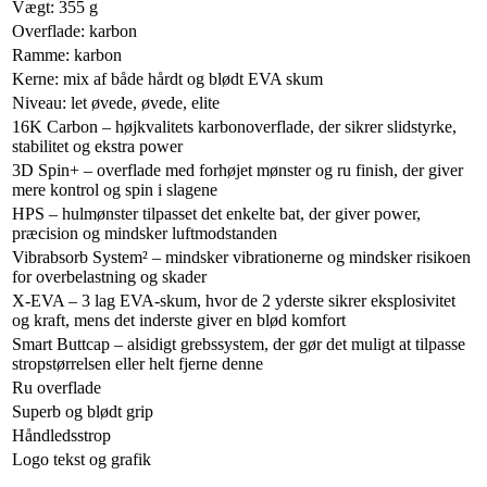
Vægt: 355 g
Overflade: karbon
Ramme: karbon
Kerne: mix af både hårdt og blødt EVA skum
Niveau: let øvede, øvede, elite
16K Carbon – højkvalitets karbonoverflade, der sikrer slidstyrke,
stabilitet og ekstra power
3D Spin+ – overflade med forhøjet mønster og ru finish, der giver
mere kontrol og spin i slagene
HPS – hulmønster tilpasset det enkelte bat, der giver power,
præcision og mindsker luftmodstanden
Vibrabsorb System² – mindsker vibrationerne og mindsker risikoen
for overbelastning og skader
X-EVA – 3 lag EVA-skum, hvor de 2 yderste sikrer eksplosivitet
og kraft, mens det inderste giver en blød komfort
Smart Buttcap – alsidigt grebssystem, der gør det muligt at tilpasse
stropstørrelsen eller helt fjerne denne
Ru overflade
Superb og blødt grip
Håndledsstrop
Logo tekst og grafik