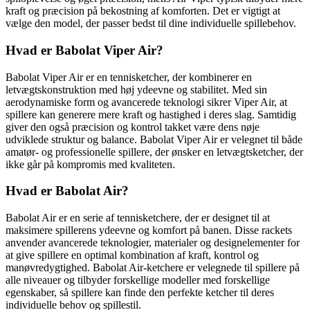
kraft og præcision på bekostning af komforten. Det er vigtigt at
vælge den model, der passer bedst til dine individuelle spillebehov.
Hvad er Babolat Viper Air?
Babolat Viper Air er en tennisketcher, der kombinerer en
letvægtskonstruktion med høj ydeevne og stabilitet. Med sin
aerodynamiske form og avancerede teknologi sikrer Viper Air, at
spillere kan generere mere kraft og hastighed i deres slag. Samtidig
giver den også præcision og kontrol takket være dens nøje
udviklede struktur og balance. Babolat Viper Air er velegnet til både
amatør- og professionelle spillere, der ønsker en letvægtsketcher, der
ikke går på kompromis med kvaliteten.
Hvad er Babolat Air?
Babolat Air er en serie af tennisketchere, der er designet til at
maksimere spillerens ydeevne og komfort på banen. Disse rackets
anvender avancerede teknologier, materialer og designelementer for
at give spillere en optimal kombination af kraft, kontrol og
manøvredygtighed. Babolat Air-ketchere er velegnede til spillere på
alle niveauer og tilbyder forskellige modeller med forskellige
egenskaber, så spillere kan finde den perfekte ketcher til deres
individuelle behov og spillestil.