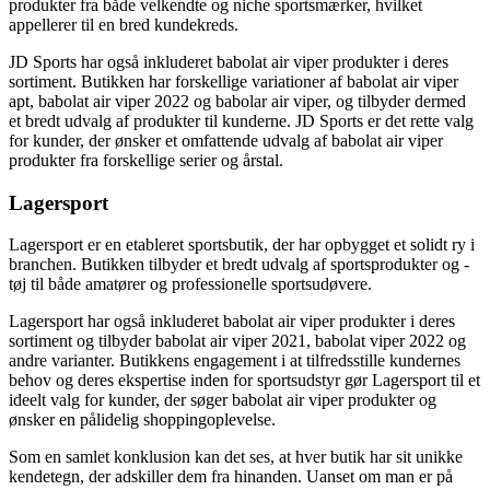
produkter fra både velkendte og niche sportsmærker, hvilket
appellerer til en bred kundekreds.
JD Sports har også inkluderet babolat air viper produkter i deres
sortiment. Butikken har forskellige variationer af babolat air viper
apt, babolat air viper 2022 og babolar air viper, og tilbyder dermed
et bredt udvalg af produkter til kunderne. JD Sports er det rette valg
for kunder, der ønsker et omfattende udvalg af babolat air viper
produkter fra forskellige serier og årstal.
Lagersport
Lagersport er en etableret sportsbutik, der har opbygget et solidt ry i
branchen. Butikken tilbyder et bredt udvalg af sportsprodukter og -
tøj til både amatører og professionelle sportsudøvere.
Lagersport har også inkluderet babolat air viper produkter i deres
sortiment og tilbyder babolat air viper 2021, babolat viper 2022 og
andre varianter. Butikkens engagement i at tilfredsstille kundernes
behov og deres ekspertise inden for sportsudstyr gør Lagersport til et
ideelt valg for kunder, der søger babolat air viper produkter og
ønsker en pålidelig shoppingoplevelse.
Som en samlet konklusion kan det ses, at hver butik har sit unikke
kendetegn, der adskiller dem fra hinanden. Uanset om man er på