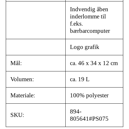
Indvendig åben
inderlomme til
f.eks.
bærbarcomputer
Logo grafik
Mål:
ca. 46 x 34 x 12 cm
Volumen:
ca. 19 L
Materiale:
100% polyester
894-
SKU:
805641#PS075