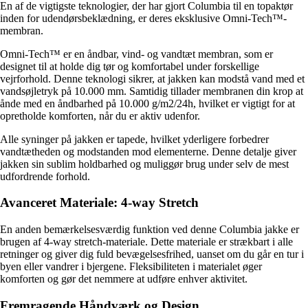
En af de vigtigste teknologier, der har gjort Columbia til en topaktør
inden for udendørsbeklædning, er deres eksklusive Omni-Tech™-
membran.
Omni-Tech™ er en åndbar, vind- og vandtæt membran, som er
designet til at holde dig tør og komfortabel under forskellige
vejrforhold. Denne teknologi sikrer, at jakken kan modstå vand med et
vandsøjletryk på 10.000 mm. Samtidig tillader membranen din krop at
ånde med en åndbarhed på 10.000 g/m2/24h, hvilket er vigtigt for at
opretholde komforten, når du er aktiv udenfor.
Alle syninger på jakken er tapede, hvilket yderligere forbedrer
vandtætheden og modstanden mod elementerne. Denne detalje giver
jakken sin sublim holdbarhed og muliggør brug under selv de mest
udfordrende forhold.
Avanceret Materiale: 4-way Stretch
En anden bemærkelsesværdig funktion ved denne Columbia jakke er
brugen af 4-way stretch-materiale. Dette materiale er strækbart i alle
retninger og giver dig fuld bevægelsesfrihed, uanset om du går en tur i
byen eller vandrer i bjergene. Fleksibiliteten i materialet øger
komforten og gør det nemmere at udføre enhver aktivitet.
Fremragende Håndværk og Design