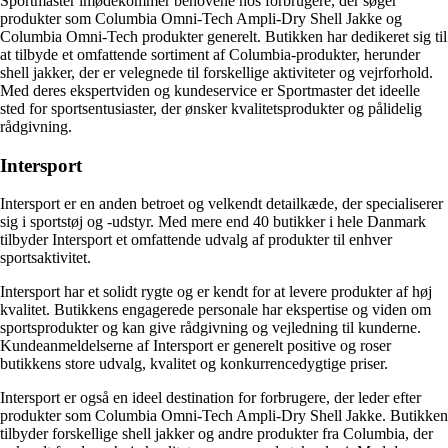
Sportmaster imødekommer behovene hos forbrugere, der søger
produkter som Columbia Omni-Tech Ampli-Dry Shell Jakke og
Columbia Omni-Tech produkter generelt. Butikken har dedikeret sig til
at tilbyde et omfattende sortiment af Columbia-produkter, herunder
shell jakker, der er velegnede til forskellige aktiviteter og vejrforhold.
Med deres ekspertviden og kundeservice er Sportmaster det ideelle
sted for sportsentusiaster, der ønsker kvalitetsprodukter og pålidelig
rådgivning.
Intersport
Intersport er en anden betroet og velkendt detailkæde, der specialiserer
sig i sportstøj og -udstyr. Med mere end 40 butikker i hele Danmark
tilbyder Intersport et omfattende udvalg af produkter til enhver
sportsaktivitet.
Intersport har et solidt rygte og er kendt for at levere produkter af høj
kvalitet. Butikkens engagerede personale har ekspertise og viden om
sportsprodukter og kan give rådgivning og vejledning til kunderne.
Kundeanmeldelserne af Intersport er generelt positive og roser
butikkens store udvalg, kvalitet og konkurrencedygtige priser.
Intersport er også en ideel destination for forbrugere, der leder efter
produkter som Columbia Omni-Tech Ampli-Dry Shell Jakke. Butikken
tilbyder forskellige shell jakker og andre produkter fra Columbia, der