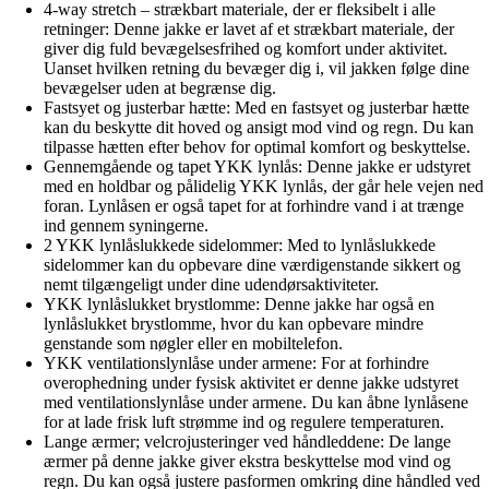
4-way stretch – strækbart materiale, der er fleksibelt i alle
retninger: Denne jakke er lavet af et strækbart materiale, der
giver dig fuld bevægelsesfrihed og komfort under aktivitet.
Uanset hvilken retning du bevæger dig i, vil jakken følge dine
bevægelser uden at begrænse dig.
Fastsyet og justerbar hætte: Med en fastsyet og justerbar hætte
kan du beskytte dit hoved og ansigt mod vind og regn. Du kan
tilpasse hætten efter behov for optimal komfort og beskyttelse.
Gennemgående og tapet YKK lynlås: Denne jakke er udstyret
med en holdbar og pålidelig YKK lynlås, der går hele vejen ned
foran. Lynlåsen er også tapet for at forhindre vand i at trænge
ind gennem syningerne.
2 YKK lynlåslukkede sidelommer: Med to lynlåslukkede
sidelommer kan du opbevare dine værdigenstande sikkert og
nemt tilgængeligt under dine udendørsaktiviteter.
YKK lynlåslukket brystlomme: Denne jakke har også en
lynlåslukket brystlomme, hvor du kan opbevare mindre
genstande som nøgler eller en mobiltelefon.
YKK ventilationslynlåse under armene: For at forhindre
overophedning under fysisk aktivitet er denne jakke udstyret
med ventilationslynlåse under armene. Du kan åbne lynlåsene
for at lade frisk luft strømme ind og regulere temperaturen.
Lange ærmer; velcrojusteringer ved håndleddene: De lange
ærmer på denne jakke giver ekstra beskyttelse mod vind og
regn. Du kan også justere pasformen omkring dine håndled ved