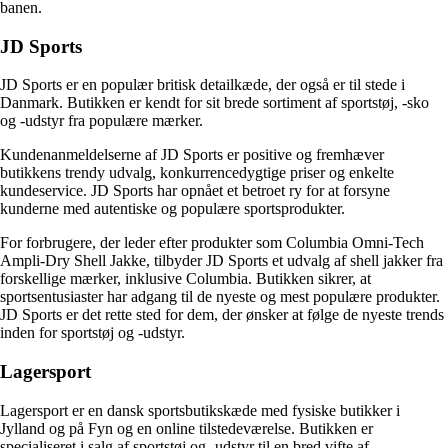
banen.
JD Sports
JD Sports er en populær britisk detailkæde, der også er til stede i
Danmark. Butikken er kendt for sit brede sortiment af sportstøj, -sko
og -udstyr fra populære mærker.
Kundenanmeldelserne af JD Sports er positive og fremhæver
butikkens trendy udvalg, konkurrencedygtige priser og enkelte
kundeservice. JD Sports har opnået et betroet ry for at forsyne
kunderne med autentiske og populære sportsprodukter.
For forbrugere, der leder efter produkter som Columbia Omni-Tech
Ampli-Dry Shell Jakke, tilbyder JD Sports et udvalg af shell jakker fra
forskellige mærker, inklusive Columbia. Butikken sikrer, at
sportsentusiaster har adgang til de nyeste og mest populære produkter.
JD Sports er det rette sted for dem, der ønsker at følge de nyeste trends
inden for sportstøj og -udstyr.
Lagersport
Lagersport er en dansk sportsbutikskæde med fysiske butikker i
Jylland og på Fyn og en online tilstedeværelse. Butikken er
specialiseret i salg af sportstøj og -udstyr til en bred vifte af