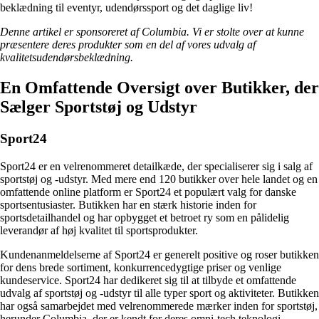
beklædning til eventyr, udendørssport og det daglige liv!
Denne artikel er sponsoreret af Columbia. Vi er stolte over at kunne
præsentere deres produkter som en del af vores udvalg af
kvalitetsudendørsbeklædning.
En Omfattende Oversigt over Butikker, der
Sælger Sportstøj og Udstyr
Sport24
Sport24 er en velrenommeret detailkæde, der specialiserer sig i salg af
sportstøj og -udstyr. Med mere end 120 butikker over hele landet og en
omfattende online platform er Sport24 et populært valg for danske
sportsentusiaster. Butikken har en stærk historie inden for
sportsdetailhandel og har opbygget et betroet ry som en pålidelig
leverandør af høj kvalitet til sportsprodukter.
Kundenanmeldelserne af Sport24 er generelt positive og roser butikken
for dens brede sortiment, konkurrencedygtige priser og venlige
kundeservice. Sport24 har dedikeret sig til at tilbyde et omfattende
udvalg af sportstøj og -udstyr til alle typer sport og aktiviteter. Butikken
har også samarbejdet med velrenommerede mærker inden for sportstøj,
herunder Columbia, der er kendt for deres omni-tech teknologi.