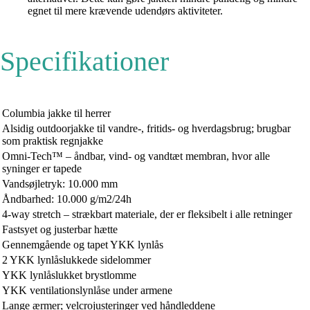
egnet til mere krævende udendørs aktiviteter.
Specifikationer
Columbia jakke til herrer
Alsidig outdoorjakke til vandre-, fritids- og hverdagsbrug; brugbar
som praktisk regnjakke
Omni-Tech™ – åndbar, vind- og vandtæt membran, hvor alle
syninger er tapede
Vandsøjletryk: 10.000 mm
Åndbarhed: 10.000 g/m2/24h
4-way stretch – strækbart materiale, der er fleksibelt i alle retninger
Fastsyet og justerbar hætte
Gennemgående og tapet YKK lynlås
2 YKK lynlåslukkede sidelommer
YKK lynlåslukket brystlomme
YKK ventilationslynlåse under armene
Lange ærmer; velcrojusteringer ved håndleddene