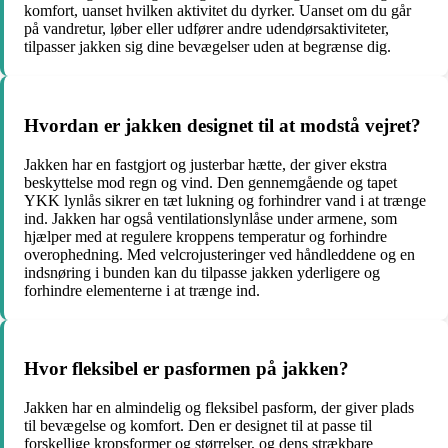
komfort, uanset hvilken aktivitet du dyrker. Uanset om du går
på vandretur, løber eller udfører andre udendørsaktiviteter,
tilpasser jakken sig dine bevægelser uden at begrænse dig.
Hvordan er jakken designet til at modstå vejret?
Jakken har en fastgjort og justerbar hætte, der giver ekstra
beskyttelse mod regn og vind. Den gennemgående og tapet
YKK lynlås sikrer en tæt lukning og forhindrer vand i at trænge
ind. Jakken har også ventilationslynlåse under armene, som
hjælper med at regulere kroppens temperatur og forhindre
overophedning. Med velcrojusteringer ved håndleddene og en
indsnøring i bunden kan du tilpasse jakken yderligere og
forhindre elementerne i at trænge ind.
Hvor fleksibel er pasformen på jakken?
Jakken har en almindelig og fleksibel pasform, der giver plads
til bevægelse og komfort. Den er designet til at passe til
forskellige kropsformer og størrelser, og dens strækbare