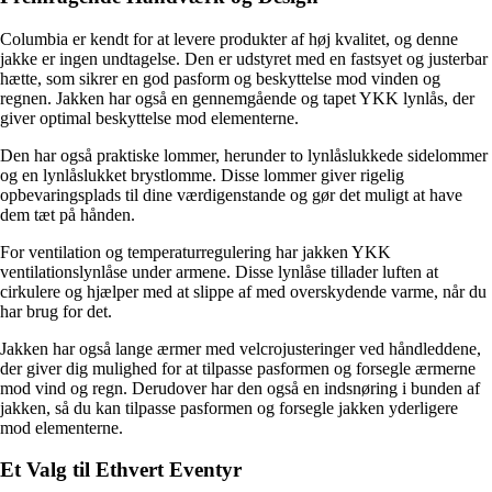
Columbia er kendt for at levere produkter af høj kvalitet, og denne
jakke er ingen undtagelse. Den er udstyret med en fastsyet og justerbar
hætte, som sikrer en god pasform og beskyttelse mod vinden og
regnen. Jakken har også en gennemgående og tapet YKK lynlås, der
giver optimal beskyttelse mod elementerne.
Den har også praktiske lommer, herunder to lynlåslukkede sidelommer
og en lynlåslukket brystlomme. Disse lommer giver rigelig
opbevaringsplads til dine værdigenstande og gør det muligt at have
dem tæt på hånden.
For ventilation og temperaturregulering har jakken YKK
ventilationslynlåse under armene. Disse lynlåse tillader luften at
cirkulere og hjælper med at slippe af med overskydende varme, når du
har brug for det.
Jakken har også lange ærmer med velcrojusteringer ved håndleddene,
der giver dig mulighed for at tilpasse pasformen og forsegle ærmerne
mod vind og regn. Derudover har den også en indsnøring i bunden af
jakken, så du kan tilpasse pasformen og forsegle jakken yderligere
mod elementerne.
Et Valg til Ethvert Eventyr