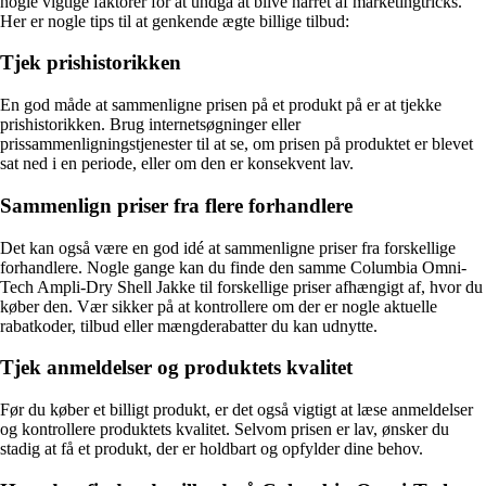
nogle vigtige faktorer for at undgå at blive narret af marketingtricks.
Her er nogle tips til at genkende ægte billige tilbud:
Tjek prishistorikken
En god måde at sammenligne prisen på et produkt på er at tjekke
prishistorikken. Brug internetsøgninger eller
prissammenligningstjenester til at se, om prisen på produktet er blevet
sat ned i en periode, eller om den er konsekvent lav.
Sammenlign priser fra flere forhandlere
Det kan også være en god idé at sammenligne priser fra forskellige
forhandlere. Nogle gange kan du finde den samme Columbia Omni-
Tech Ampli-Dry Shell Jakke til forskellige priser afhængigt af, hvor du
køber den. Vær sikker på at kontrollere om der er nogle aktuelle
rabatkoder, tilbud eller mængderabatter du kan udnytte.
Tjek anmeldelser og produktets kvalitet
Før du køber et billigt produkt, er det også vigtigt at læse anmeldelser
og kontrollere produktets kvalitet. Selvom prisen er lav, ønsker du
stadig at få et produkt, der er holdbart og opfylder dine behov.