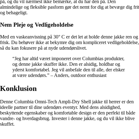
på, og du vil nærmest ikke bemærke, at du har den på. Den
almindelige og fleksible pasform gør det nemt for dig at bevæge dig frit
og behageligt.
Nem Pleje og Vedligeholdelse
Med en vaskeanvisning på 30° C er det let at holde denne jakke ren og
frisk. Du behøver ikke at bekymre dig om kompliceret vedligeholdelse,
så du kan fokusere på at nyde udendørslivet.
“Jeg har altid været imponeret over Columbias produkter,
og denne jakke skuffer ikke. Den er alsidig, holdbar og
yderst komfortabel. Jeg vil anbefale den til alle, der elsker
at være udendørs.” – Anders, outdoor enthusiast
Konklusion
Denne Columbia Omni-Tech Ampli-Dry Shell jakke til herrer er den
ideelle partner til dine udendørs eventyr. Med dens alsidighed,
beskyttende egenskaber og komfortable design er den perfekt til både
vandre- og hverdagsbrug. Invester i denne jakke, og du vil ikke blive
skuffet.