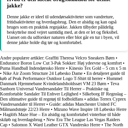
jakke?
Denne jakke er ideel til udendørsaktiviteter som vandreture,
fritidsaktiviteter og hverdagsbrug. Den er alsidig og kan også
bruges som en praktisk regnjakke. Jakken tilbyder pålidelig
beskyttelse mod vejret samtidig med, at den er let og fleksibel.
Uanset om du udforsker naturen eller blot går en tur i byen, vil
denne jakke holde dig tør og komfortabel.
Andre populære artikler:
Graffiti Theresa Velcro Sneakers Børn
•
Endurance Boron Low Cut 3-Pak Sokker: Høj ydeevne og komfort
•
Puma Handball Indendørssko Herre
•
Kinesio Tex Gold – 5 cm x 5 m
•
Nike Air Zoom Structure 24 Løbesko Dame
•
En detaljeret guide til
køb af Peak Performance Outdoor Logo T-Shirt til herrer
•
Hummel
Danmark Hjemmebane Kvindelandsholdssæt VM 23 Børn
•
Teva
Sanborn Universal Vandresandaler Til Herrer – Praktiske og
Komfortable Sandaler Til Enhver Lejlighed
•
Silkeborg IF Regnslag –
Den ultimative guide til regntøj til fodboldfans
•
adidas Terrex Cyprex
Vandresandaler til Herrer
•
Guide: adidas Manchester United FC
Målmandstrøje 22/23 Herre
•
Mizuno Wave Inspire 18 Løbesko Herre
•
Haglöfs Maze Hue – En alsidig og komfortabel vinterhue til både
skiløb og hverdagsbrug
•
New Era The League Las Vegas Raiders
Cap
•
Salomon X Ward Leather GTX Vandresko Herre
•
The North