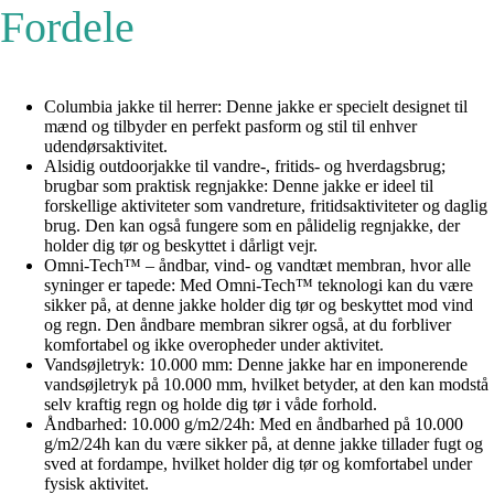
Fordele
Columbia jakke til herrer: Denne jakke er specielt designet til
mænd og tilbyder en perfekt pasform og stil til enhver
udendørsaktivitet.
Alsidig outdoorjakke til vandre-, fritids- og hverdagsbrug;
brugbar som praktisk regnjakke: Denne jakke er ideel til
forskellige aktiviteter som vandreture, fritidsaktiviteter og daglig
brug. Den kan også fungere som en pålidelig regnjakke, der
holder dig tør og beskyttet i dårligt vejr.
Omni-Tech™ – åndbar, vind- og vandtæt membran, hvor alle
syninger er tapede: Med Omni-Tech™ teknologi kan du være
sikker på, at denne jakke holder dig tør og beskyttet mod vind
og regn. Den åndbare membran sikrer også, at du forbliver
komfortabel og ikke overopheder under aktivitet.
Vandsøjletryk: 10.000 mm: Denne jakke har en imponerende
vandsøjletryk på 10.000 mm, hvilket betyder, at den kan modstå
selv kraftig regn og holde dig tør i våde forhold.
Åndbarhed: 10.000 g/m2/24h: Med en åndbarhed på 10.000
g/m2/24h kan du være sikker på, at denne jakke tillader fugt og
sved at fordampe, hvilket holder dig tør og komfortabel under
fysisk aktivitet.