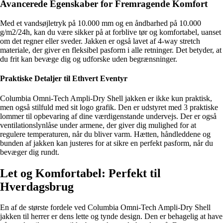
Avancerede Egenskaber for Fremragende Komfort
Med et vandsøjletryk på 10.000 mm og en åndbarhed på 10.000
g/m2/24h, kan du være sikker på at forblive tør og komfortabel, uanset
om det regner eller sveder. Jakken er også lavet af 4-way stretch
materiale, der giver en fleksibel pasform i alle retninger. Det betyder, at
du frit kan bevæge dig og udforske uden begrænsninger.
Praktiske Detaljer til Ethvert Eventyr
Columbia Omni-Tech Ampli-Dry Shell jakken er ikke kun praktisk,
men også stilfuld med sit logo grafik. Den er udstyret med 3 praktiske
lommer til opbevaring af dine værdigenstande undervejs. Der er også
ventilationslynlåse under armene, der giver dig mulighed for at
regulere temperaturen, når du bliver varm. Hætten, håndleddene og
bunden af jakken kan justeres for at sikre en perfekt pasform, når du
bevæger dig rundt.
Let og Komfortabel: Perfekt til
Hverdagsbrug
En af de største fordele ved Columbia Omni-Tech Ampli-Dry Shell
jakken til herrer er dens lette og tynde design. Den er behagelig at have