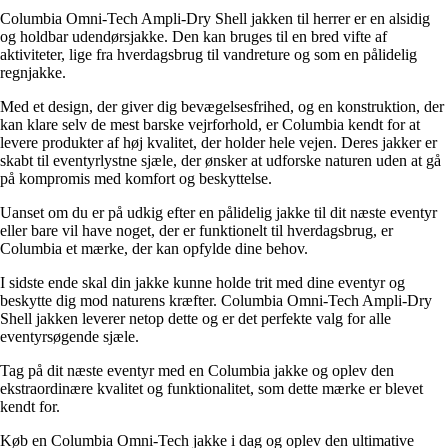
Columbia Omni-Tech Ampli-Dry Shell jakken til herrer er en alsidig
og holdbar udendørsjakke. Den kan bruges til en bred vifte af
aktiviteter, lige fra hverdagsbrug til vandreture og som en pålidelig
regnjakke.
Med et design, der giver dig bevægelsesfrihed, og en konstruktion, der
kan klare selv de mest barske vejrforhold, er Columbia kendt for at
levere produkter af høj kvalitet, der holder hele vejen. Deres jakker er
skabt til eventyrlystne sjæle, der ønsker at udforske naturen uden at gå
på kompromis med komfort og beskyttelse.
Uanset om du er på udkig efter en pålidelig jakke til dit næste eventyr
eller bare vil have noget, der er funktionelt til hverdagsbrug, er
Columbia et mærke, der kan opfylde dine behov.
I sidste ende skal din jakke kunne holde trit med dine eventyr og
beskytte dig mod naturens kræfter. Columbia Omni-Tech Ampli-Dry
Shell jakken leverer netop dette og er det perfekte valg for alle
eventyrsøgende sjæle.
Tag på dit næste eventyr med en Columbia jakke og oplev den
ekstraordinære kvalitet og funktionalitet, som dette mærke er blevet
kendt for.
Køb en Columbia Omni-Tech jakke i dag og oplev den ultimative