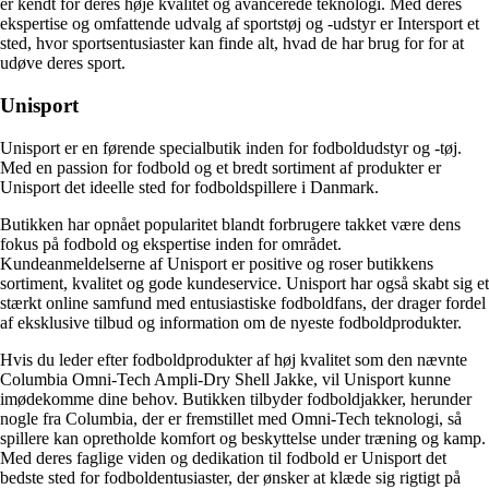
er kendt for deres høje kvalitet og avancerede teknologi. Med deres
ekspertise og omfattende udvalg af sportstøj og -udstyr er Intersport et
sted, hvor sportsentusiaster kan finde alt, hvad de har brug for for at
udøve deres sport.
Unisport
Unisport er en førende specialbutik inden for fodboldudstyr og -tøj.
Med en passion for fodbold og et bredt sortiment af produkter er
Unisport det ideelle sted for fodboldspillere i Danmark.
Butikken har opnået popularitet blandt forbrugere takket være dens
fokus på fodbold og ekspertise inden for området.
Kundeanmeldelserne af Unisport er positive og roser butikkens
sortiment, kvalitet og gode kundeservice. Unisport har også skabt sig et
stærkt online samfund med entusiastiske fodboldfans, der drager fordel
af eksklusive tilbud og information om de nyeste fodboldprodukter.
Hvis du leder efter fodboldprodukter af høj kvalitet som den nævnte
Columbia Omni-Tech Ampli-Dry Shell Jakke, vil Unisport kunne
imødekomme dine behov. Butikken tilbyder fodboldjakker, herunder
nogle fra Columbia, der er fremstillet med Omni-Tech teknologi, så
spillere kan opretholde komfort og beskyttelse under træning og kamp.
Med deres faglige viden og dedikation til fodbold er Unisport det
bedste sted for fodboldentusiaster, der ønsker at klæde sig rigtigt på