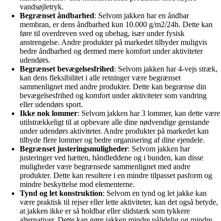
vandsøjletryk.
Begrænset åndbarhed
: Selvom jakken har en åndbar
membran, er dens åndbarhed kun 10.000 g/m2/24h. Dette kan
føre til overdreven sved og ubehag, især under fysisk
anstrengelse. Andre produkter på markedet tilbyder muligvis
bedre åndbarhed og dermed mere komfort under aktiviteter
udendørs.
Begrænset bevægelsesfrihed
: Selvom jakken har 4-vejs stræk,
kan dens fleksibilitet i alle retninger være begrænset
sammenlignet med andre produkter. Dette kan begrænse din
bevægelsesfrihed og komfort under aktiviteter som vandring
eller udendørs sport.
Ikke nok lommer
: Selvom jakken har 3 lommer, kan dette være
utilstrækkeligt til at opbevare alle dine nødvendige genstande
under udendørs aktiviteter. Andre produkter på markedet kan
tilbyde flere lommer og bedre organisering af dine ejendele.
Begrænset justeringsmuligheder
: Selvom jakken har
justeringer ved hætten, håndleddene og i bunden, kan disse
muligheder være begrænsede sammenlignet med andre
produkter. Dette kan resultere i en mindre tilpasset pasform og
mindre beskyttelse mod elementerne.
Tynd og let konstruktion
: Selvom en tynd og let jakke kan
være praktisk til rejser eller lette aktiviteter, kan det også betyde,
at jakken ikke er så holdbar eller slidstærk som tykkere
alternativer. Dette kan gøre jakken mindre pålidelig og mindre