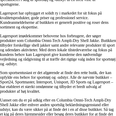
sportsgrene.
Lagersport har opbygget et solidt ry i markedet for sit fokus på
kvalitetsprodukter, gode priser og professionel service.
Kundeanmeldelserne af butikken er generelt positive og roser dens
sortiment og ekspertise.
Lagersport imødekommer behovene hos forbrugere, der søger
produkter som Columbia Omni-Tech Ampli-Dry Shell Jakke. Butikken
tilbyder forskellige shell jakker samt andre relevante produkter til sport
og udendørs aktiviteter. Med deres lokale tilstedeværelse og fokus på
kundens behov kan Lagersport give kunderne den nødvendige
vejledning og rådgivning til at træffe det rigtige valg inden for sportstøj
og -udstyr.
Som sportsentusiast er det afgørende at finde den rette butik, der kan
opfylde ens behov for sportstøj og -udstyr. Alle de nævnte butikker –
Sport24, Sportmaster, Intersport, Unisport, JD Sports og Lagersport –
har etableret et stærkt omdømme og tilbyder et bredt udvalg af
produkter af høj kvalitet.
Uanset om du er på udkig efter en Columbia Omni-Tech Ampli-Dry
Shell Jakke eller enhver anden sportslig beklædningsgenstand eller
udstyr, kan du være sikker på at finde det i en af disse butikker. Så tag
et kig på deres hjemmesider eller besøg deres butikker for at finde det