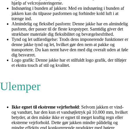
hjælp af velcrojusteringerne.
Indsnøring i bunden af jakken: Med en indsnøring i bunden af
jakken kan du tilpasse pasformen og forhindre kold luft i at
trænge ind.
Almindelig og fleksibel pasform: Denne jakke har en almindelig
pasform, der passer til de fleste kropstyper. Samtidig giver det
strækbare materiale dig fleksibilitet og bevægelsesfrihed.
Tynd og let udfærdigelse: Trods dens imponerende funktioner er
denne jakke tynd og let, hvilket gør den nem at pakke og
transportere. Du kan nemt have den med dig overalt uden at føle
dig besværet.
Logo grafik: Denne jakke har et stilfuldt logo grafik, der tilføjer
et ekstra touch af stil og kvalitet.
Ulemper
Ikke egnet til ekstreme vejrforhold
: Selvom jakken er vind-
og vandtæt, har den kun et vandsøjletryk på 10.000 mm, hvilket
betyder, at den måske ikke er egnet til meget kraftig regn eller
ekstreme vejrforhold. Dette gør jakken mindre pålidelig og
mindre effektiv end konkurrerende produkter med højere