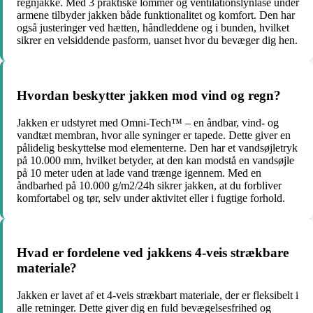
regnjakke. Med 3 praktiske lommer og ventilationslynlåse under
armene tilbyder jakken både funktionalitet og komfort. Den har
også justeringer ved hætten, håndleddene og i bunden, hvilket
sikrer en velsiddende pasform, uanset hvor du bevæger dig hen.
Hvordan beskytter jakken mod vind og regn?
Jakken er udstyret med Omni-Tech™ – en åndbar, vind- og
vandtæt membran, hvor alle syninger er tapede. Dette giver en
pålidelig beskyttelse mod elementerne. Den har et vandsøjletryk
på 10.000 mm, hvilket betyder, at den kan modstå en vandsøjle
på 10 meter uden at lade vand trænge igennem. Med en
åndbarhed på 10.000 g/m2/24h sikrer jakken, at du forbliver
komfortabel og tør, selv under aktivitet eller i fugtige forhold.
Hvad er fordelene ved jakkens 4-veis strækbare
materiale?
Jakken er lavet af et 4-veis strækbart materiale, der er fleksibelt i
alle retninger. Dette giver dig en fuld bevægelsesfrihed og