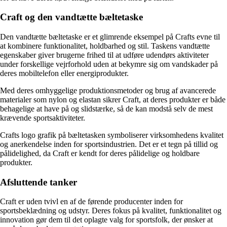
Craft og den vandtætte bæltetaske
Den vandtætte bæltetaske er et glimrende eksempel på Crafts evne til
at kombinere funktionalitet, holdbarhed og stil. Taskens vandtætte
egenskaber giver brugerne frihed til at udføre udendørs aktiviteter
under forskellige vejrforhold uden at bekymre sig om vandskader på
deres mobiltelefon eller energiprodukter.
Med deres omhyggelige produktionsmetoder og brug af avancerede
materialer som nylon og elastan sikrer Craft, at deres produkter er både
behagelige at have på og slidstærke, så de kan modstå selv de mest
krævende sportsaktiviteter.
Crafts logo grafik på bæltetasken symboliserer virksomhedens kvalitet
og anerkendelse inden for sportsindustrien. Det er et tegn på tillid og
pålidelighed, da Craft er kendt for deres pålidelige og holdbare
produkter.
Afsluttende tanker
Craft er uden tvivl en af de førende producenter inden for
sportsbeklædning og udstyr. Deres fokus på kvalitet, funktionalitet og
innovation gør dem til det oplagte valg for sportsfolk, der ønsker at