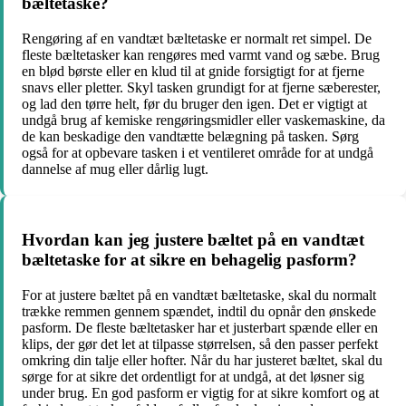
bæltetaske?
Rengøring af en vandtæt bæltetaske er normalt ret simpel. De
fleste bæltetasker kan rengøres med varmt vand og sæbe. Brug
en blød børste eller en klud til at gnide forsigtigt for at fjerne
snavs eller pletter. Skyl tasken grundigt for at fjerne sæberester,
og lad den tørre helt, før du bruger den igen. Det er vigtigt at
undgå brug af kemiske rengøringsmidler eller vaskemaskine, da
de kan beskadige den vandtætte belægning på tasken. Sørg
også for at opbevare tasken i et ventileret område for at undgå
dannelse af mug eller dårlig lugt.
Hvordan kan jeg justere bæltet på en vandtæt
bæltetaske for at sikre en behagelig pasform?
For at justere bæltet på en vandtæt bæltetaske, skal du normalt
trække remmen gennem spændet, indtil du opnår den ønskede
pasform. De fleste bæltetasker har et justerbart spænde eller en
klips, der gør det let at tilpasse størrelsen, så den passer perfekt
omkring din talje eller hofter. Når du har justeret bæltet, skal du
sørge for at sikre det ordentligt for at undgå, at det løsner sig
under brug. En god pasform er vigtig for at sikre komfort og at