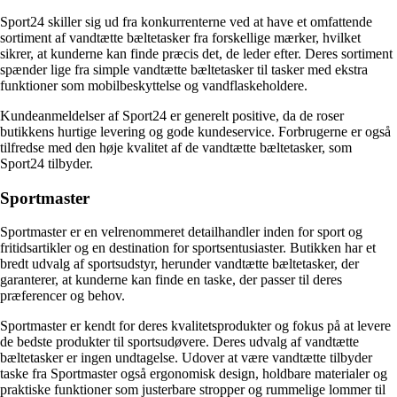
Sport24 skiller sig ud fra konkurrenterne ved at have et omfattende
sortiment af vandtætte bæltetasker fra forskellige mærker, hvilket
sikrer, at kunderne kan finde præcis det, de leder efter. Deres sortiment
spænder lige fra simple vandtætte bæltetasker til tasker med ekstra
funktioner som mobilbeskyttelse og vandflaskeholdere.
Kundeanmeldelser af Sport24 er generelt positive, da de roser
butikkens hurtige levering og gode kundeservice. Forbrugerne er også
tilfredse med den høje kvalitet af de vandtætte bæltetasker, som
Sport24 tilbyder.
Sportmaster
Sportmaster er en velrenommeret detailhandler inden for sport og
fritidsartikler og en destination for sportsentusiaster. Butikken har et
bredt udvalg af sportsudstyr, herunder vandtætte bæltetasker, der
garanterer, at kunderne kan finde en taske, der passer til deres
præferencer og behov.
Sportmaster er kendt for deres kvalitetsprodukter og fokus på at levere
de bedste produkter til sportsudøvere. Deres udvalg af vandtætte
bæltetasker er ingen undtagelse. Udover at være vandtætte tilbyder
taske fra Sportmaster også ergonomisk design, holdbare materialer og
praktiske funktioner som justerbare stropper og rummelige lommer til