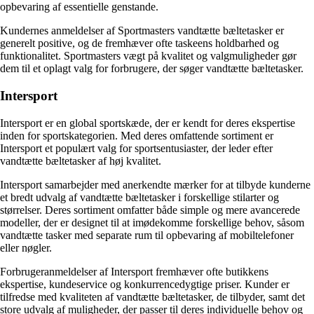
opbevaring af essentielle genstande.
Kundernes anmeldelser af Sportmasters vandtætte bæltetasker er
generelt positive, og de fremhæver ofte taskeens holdbarhed og
funktionalitet. Sportmasters vægt på kvalitet og valgmuligheder gør
dem til et oplagt valg for forbrugere, der søger vandtætte bæltetasker.
Intersport
Intersport er en global sportskæde, der er kendt for deres ekspertise
inden for sportskategorien. Med deres omfattende sortiment er
Intersport et populært valg for sportsentusiaster, der leder efter
vandtætte bæltetasker af høj kvalitet.
Intersport samarbejder med anerkendte mærker for at tilbyde kunderne
et bredt udvalg af vandtætte bæltetasker i forskellige stilarter og
størrelser. Deres sortiment omfatter både simple og mere avancerede
modeller, der er designet til at imødekomme forskellige behov, såsom
vandtætte tasker med separate rum til opbevaring af mobiltelefoner
eller nøgler.
Forbrugeranmeldelser af Intersport fremhæver ofte butikkens
ekspertise, kundeservice og konkurrencedygtige priser. Kunder er
tilfredse med kvaliteten af vandtætte bæltetasker, de tilbyder, samt det
store udvalg af muligheder, der passer til deres individuelle behov og