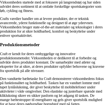
Virksomheden startede med at fokusere på langrendstøj og har siden
udvidet deres sortiment til at omfatte forskellige sportskategorier som
løb, cykling og fitness.
Crafts værdier handler om at levere produkter, der er teknisk
avancerede, yderst funktionelle og designet til at øge ydeevnen.
Virksomheden bruger state-of-the-art materialer og teknologier i deres
produktion for at sikre holdbarhed, komfort og beskyttelse under
enhver sportsaktivitet.
Produktionsmetoder
Craft er kendt for deres omhyggelige og innovative
produktionsmetoder. Virksomheden er dedikeret til at forbedre og
udvikle deres produkter konstant. De samarbejder med atleter og
eksperter for at sikre, at deres produkter opfylder behovene og kravene
fra sportsfolk på alle niveauer.
Den vandtætte bæltetaske fra Craft demonstrerer virksomhedens fokus
på funktionalitet og holdbarhed. Tasken har en vandtæt lomme med
tapet lynlåslukning, der giver beskyttelse til mobiltelefoner under
aktiviteter i våde omgivelser. Den elastiske og justerbare spænde med
kliklukning sikrer en sikker pasform og let adgang til tasken. De
mange bæltestropper til energibarer og gels giver sportsfolk mulighed
for at have deres nødvendige brændstof med på farten.