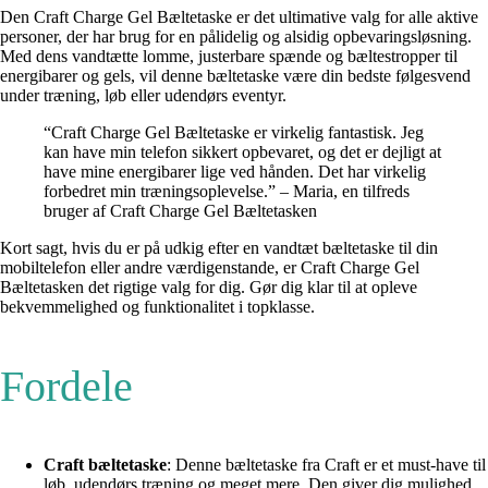
Den Craft Charge Gel Bæltetaske er det ultimative valg for alle aktive
personer, der har brug for en pålidelig og alsidig opbevaringsløsning.
Med dens vandtætte lomme, justerbare spænde og bæltestropper til
energibarer og gels, vil denne bæltetaske være din bedste følgesvend
under træning, løb eller udendørs eventyr.
“Craft Charge Gel Bæltetaske er virkelig fantastisk. Jeg
kan have min telefon sikkert opbevaret, og det er dejligt at
have mine energibarer lige ved hånden. Det har virkelig
forbedret min træningsoplevelse.” – Maria, en tilfreds
bruger af Craft Charge Gel Bæltetasken
Kort sagt, hvis du er på udkig efter en vandtæt bæltetaske til din
mobiltelefon eller andre værdigenstande, er Craft Charge Gel
Bæltetasken det rigtige valg for dig. Gør dig klar til at opleve
bekvemmelighed og funktionalitet i topklasse.
Fordele
Craft bæltetaske
: Denne bæltetaske fra Craft er et must-have til
løb, udendørs træning og meget mere. Den giver dig mulighed