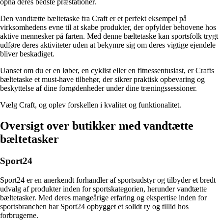
opnå deres bedste præstationer.
Den vandtætte bæltetaske fra Craft er et perfekt eksempel på
virksomhedens evne til at skabe produkter, der opfylder behovene hos
aktive mennesker på farten. Med denne bæltetaske kan sportsfolk trygt
udføre deres aktiviteter uden at bekymre sig om deres vigtige ejendele
bliver beskadiget.
Uanset om du er en løber, en cyklist eller en fitnessentusiast, er Crafts
bæltetaske et must-have tilbehør, der sikrer praktisk opbevaring og
beskyttelse af dine fornødenheder under dine træningssessioner.
Vælg Craft, og oplev forskellen i kvalitet og funktionalitet.
Oversigt over butikker med vandtætte
bæltetasker
Sport24
Sport24 er en anerkendt forhandler af sportsudstyr og tilbyder et bredt
udvalg af produkter inden for sportskategorien, herunder vandtætte
bæltetasker. Med deres mangeårige erfaring og ekspertise inden for
sportsbranchen har Sport24 opbygget et solidt ry og tillid hos
forbrugerne.