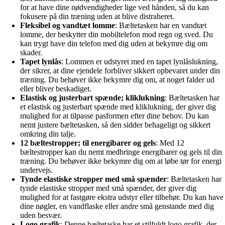
for at have dine nødvendigheder lige ved hånden, så du kan
fokusere på din træning uden at blive distraheret.
Fleksibel og vandtæt lomme
: Bæltetasken har en vandtæt
lomme, der beskytter din mobiltelefon mod regn og sved. Du
kan trygt have din telefon med dig uden at bekymre dig om
skader.
Tapet lynlås
: Lommen er udstyret med en tapet lynlåslukning,
der sikrer, at dine ejendele forbliver sikkert opbevaret under din
træning. Du behøver ikke bekymre dig om, at noget falder ud
eller bliver beskadiget.
Elastisk og justerbart spænde; kliklukning
: Bæltetasken har
et elastisk og justerbart spænde med kliklukning, der giver dig
mulighed for at tilpasse pasformen efter dine behov. Du kan
nemt justere bæltetasken, så den sidder behageligt og sikkert
omkring din talje.
12 bæltestropper; til energibarer og gels
: Med 12
bæltestropper kan du nemt medbringe energibarer og gels til din
træning. Du behøver ikke bekymre dig om at løbe tør for energi
undervejs.
Tynde elastiske stropper med små spænder
: Bæltetasken har
tynde elastiske stropper med små spænder, der giver dig
mulighed for at fastgøre ekstra udstyr eller tilbehør. Du kan have
dine nøgler, en vandflaske eller andre små genstande med dig
uden besvær.
Logo grafik
: Denne bæltetaske har et stilfuldt logo grafik, der