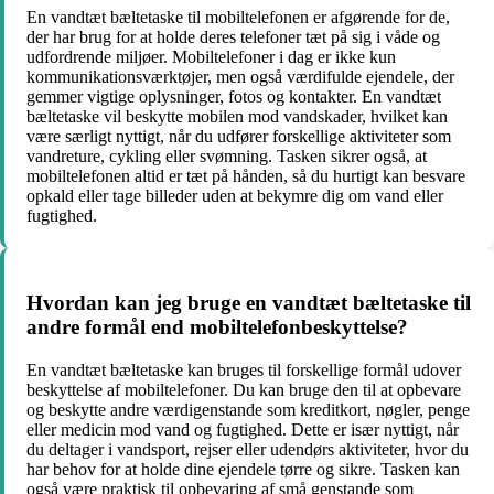
En vandtæt bæltetaske til mobiltelefonen er afgørende for de,
der har brug for at holde deres telefoner tæt på sig i våde og
udfordrende miljøer. Mobiltelefoner i dag er ikke kun
kommunikationsværktøjer, men også værdifulde ejendele, der
gemmer vigtige oplysninger, fotos og kontakter. En vandtæt
bæltetaske vil beskytte mobilen mod vandskader, hvilket kan
være særligt nyttigt, når du udfører forskellige aktiviteter som
vandreture, cykling eller svømning. Tasken sikrer også, at
mobiltelefonen altid er tæt på hånden, så du hurtigt kan besvare
opkald eller tage billeder uden at bekymre dig om vand eller
fugtighed.
Hvordan kan jeg bruge en vandtæt bæltetaske til
andre formål end mobiltelefonbeskyttelse?
En vandtæt bæltetaske kan bruges til forskellige formål udover
beskyttelse af mobiltelefoner. Du kan bruge den til at opbevare
og beskytte andre værdigenstande som kreditkort, nøgler, penge
eller medicin mod vand og fugtighed. Dette er især nyttigt, når
du deltager i vandsport, rejser eller udendørs aktiviteter, hvor du
har behov for at holde dine ejendele tørre og sikre. Tasken kan
også være praktisk til opbevaring af små genstande som