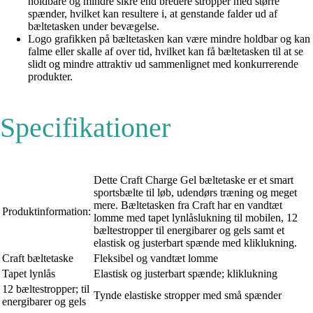
holdbare og mindre sikre end bredere stropper med større
spænder, hvilket kan resultere i, at genstande falder ud af
bæltetasken under bevægelse.
Logo grafikken på bæltetasken kan være mindre holdbar og kan
falme eller skalle af over tid, hvilket kan få bæltetasken til at se
slidt og mindre attraktiv ud sammenlignet med konkurrerende
produkter.
Specifikationer
Dette Craft Charge Gel bæltetaske er et smart
sportsbælte til løb, udendørs træning og meget
mere. Bæltetasken fra Craft har en vandtæt
Produktinformation:
lomme med tapet lynlåslukning til mobilen, 12
bæltestropper til energibarer og gels samt et
elastisk og justerbart spænde med kliklukning.
Craft bæltetaske
Fleksibel og vandtæt lomme
Tapet lynlås
Elastisk og justerbart spænde; kliklukning
12 bæltestropper; til
Tynde elastiske stropper med små spænder
energibarer og gels