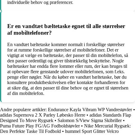
individuelle behov og præferencer.
Er en vandtæt bæltetaske egnet til alle størrelser
af mobiltelefoner?
En vandtæt bæltetaske kommer normalt i forskellige størrelser
for at rumme forskellige størrelser af mobiltelefoner. Det er
vigtigt at vælge en bæltetaske, der passer til din mobiltelefon, så
den passer ordentligt og giver tilstrækkelig beskyttelse. Nogle
bæltetasker har endda flere lommer eller rum, der kan bruges til
at opbevare flere genstande udover mobiltelefonen, som f.eks.
penge eller nøgler. Når du køber en vandtæt bæltetaske, bør du
konsultere produktbeskrivelsen eller kontakte forhandleren for
at sikre dig, at den passer til dine behov og er egnet til størrelsen
af din mobiltelefon.
Andre populære artikler:
Endurance Kayla Vibram WP Vandrestøvler
•
adidas Supernova 2 X Parley Løbesko Herre
•
adidas Standards Flap
Designed To Move Rygsæk
•
Salomon S/View Sigma Skibriller
•
Puma Future Play FG/AG Fodboldstøvler
•
Nike Mercurial Rygsæk:
Den Perfekte Taske Til Fodbold
•
hummel Sport Glitter Velcro