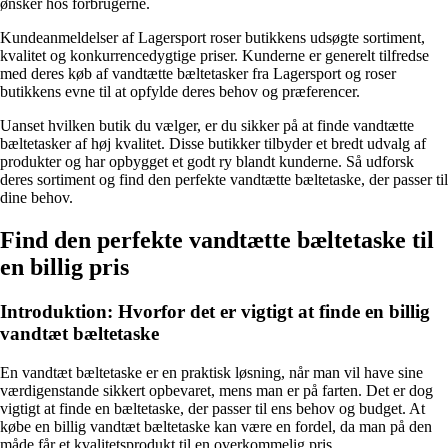
ønsker hos forbrugerne.
Kundeanmeldelser af Lagersport roser butikkens udsøgte sortiment,
kvalitet og konkurrencedygtige priser. Kunderne er generelt tilfredse
med deres køb af vandtætte bæltetasker fra Lagersport og roser
butikkens evne til at opfylde deres behov og præferencer.
Uanset hvilken butik du vælger, er du sikker på at finde vandtætte
bæltetasker af høj kvalitet. Disse butikker tilbyder et bredt udvalg af
produkter og har opbygget et godt ry blandt kunderne. Så udforsk
deres sortiment og find den perfekte vandtætte bæltetaske, der passer til
dine behov.
Find den perfekte vandtætte bæltetaske til
en billig pris
Introduktion: Hvorfor det er vigtigt at finde en billig
vandtæt bæltetaske
En vandtæt bæltetaske er en praktisk løsning, når man vil have sine
værdigenstande sikkert opbevaret, mens man er på farten. Det er dog
vigtigt at finde en bæltetaske, der passer til ens behov og budget. At
købe en billig vandtæt bæltetaske kan være en fordel, da man på den
måde får et kvalitetsprodukt til en overkommelig pris.