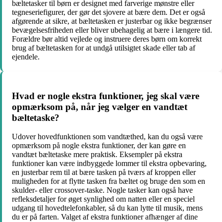
bæltetasker til børn er designet med farverige mønstre eller
tegneseriefigurer, der gør det sjovere at bære dem. Det er også
afgørende at sikre, at bæltetasken er justerbar og ikke begrænser
bevægelsesfriheden eller bliver ubehagelig at bære i længere tid.
Forældre bør altid vejlede og instruere deres børn om korrekt
brug af bæltetasken for at undgå utilsigtet skade eller tab af
ejendele.
Hvad er nogle ekstra funktioner, jeg skal være
opmærksom på, når jeg vælger en vandtæt
bæltetaske?
Udover hovedfunktionen som vandtæthed, kan du også være
opmærksom på nogle ekstra funktioner, der kan gøre en
vandtæt bæltetaske mere praktisk. Eksempler på ekstra
funktioner kan være indbyggede lommer til ekstra opbevaring,
en justerbar rem til at bære tasken på tværs af kroppen eller
muligheden for at flytte tasken fra bæltet og bruge den som en
skulder- eller crossover-taske. Nogle tasker kan også have
refleksdetaljer for øget synlighed om natten eller en speciel
udgang til hovedtelefonkabler, så du kan lytte til musik, mens
du er på farten. Valget af ekstra funktioner afhænger af dine