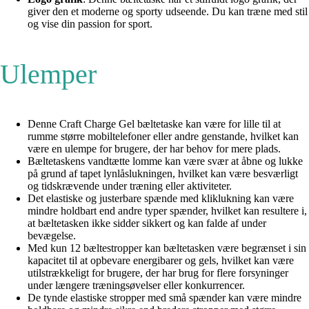
giver den et moderne og sporty udseende. Du kan træne med stil
og vise din passion for sport.
Ulemper
Denne Craft Charge Gel bæltetaske kan være for lille til at
rumme større mobiltelefoner eller andre genstande, hvilket kan
være en ulempe for brugere, der har behov for mere plads.
Bæltetaskens vandtætte lomme kan være svær at åbne og lukke
på grund af tapet lynlåslukningen, hvilket kan være besværligt
og tidskrævende under træning eller aktiviteter.
Det elastiske og justerbare spænde med kliklukning kan være
mindre holdbart end andre typer spænder, hvilket kan resultere i,
at bæltetasken ikke sidder sikkert og kan falde af under
bevægelse.
Med kun 12 bæltestropper kan bæltetasken være begrænset i sin
kapacitet til at opbevare energibarer og gels, hvilket kan være
utilstrækkeligt for brugere, der har brug for flere forsyninger
under længere træningsøvelser eller konkurrencer.
De tynde elastiske stropper med små spænder kan være mindre