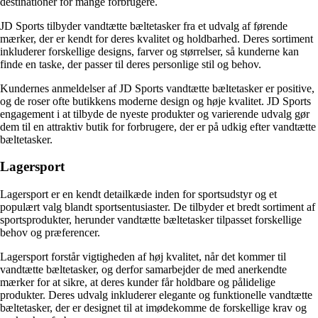
destinationer for mange forbrugere.
JD Sports tilbyder vandtætte bæltetasker fra et udvalg af førende
mærker, der er kendt for deres kvalitet og holdbarhed. Deres sortiment
inkluderer forskellige designs, farver og størrelser, så kunderne kan
finde en taske, der passer til deres personlige stil og behov.
Kundernes anmeldelser af JD Sports vandtætte bæltetasker er positive,
og de roser ofte butikkens moderne design og høje kvalitet. JD Sports
engagement i at tilbyde de nyeste produkter og varierende udvalg gør
dem til en attraktiv butik for forbrugere, der er på udkig efter vandtætte
bæltetasker.
Lagersport
Lagersport er en kendt detailkæde inden for sportsudstyr og et
populært valg blandt sportsentusiaster. De tilbyder et bredt sortiment af
sportsprodukter, herunder vandtætte bæltetasker tilpasset forskellige
behov og præferencer.
Lagersport forstår vigtigheden af ​​høj kvalitet, når det kommer til
vandtætte bæltetasker, og derfor samarbejder de med anerkendte
mærker for at sikre, at deres kunder får holdbare og pålidelige
produkter. Deres udvalg inkluderer elegante og funktionelle vandtætte
bæltetasker, der er designet til at imødekomme de forskellige krav og