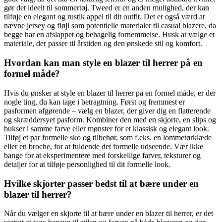
gør det ideelt til sommertøj. Tweed er en anden mulighed, der kan
tilføje en elegant og rustik appel til dit outfit. Det er også værd at
nævne jersey og fløjl som potentielle materialer til casual blazere, da
begge har en afslappet og behagelig fornemmelse. Husk at vælge et
materiale, der passer til årstiden og den ønskede stil og komfort.
Hvordan kan man style en blazer til herrer på en
formel måde?
Hvis du ønsker at style en blazer til herrer på en formel måde, er der
nogle ting, du kan tage i betragtning. Først og fremmest er
pasformen afgørende – vælg en blazer, der giver dig en flatterende
og skræddersyet pasform. Kombiner den med en skjorte, en slips og
bukser i samme farve eller mønster for et klassisk og elegant look.
Tilføj et par formelle sko og tilbehør, som f.eks. en lommetørklæde
eller en broche, for at fuldende det formelle udseende. Vær ikke
bange for at eksperimentere med forskellige farver, teksturer og
detaljer for at tilføje personlighed til dit formelle look.
Hvilke skjorter passer bedst til at bære under en
blazer til herrer?
Når du vælger en skjorte til at bære under en blazer til herrer, er det