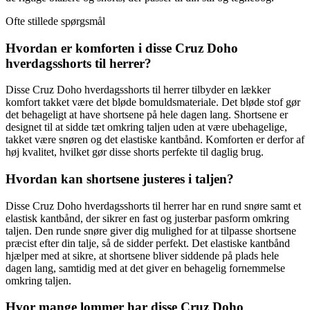
Ofte stillede spørgsmål
Hvordan er komforten i disse Cruz Doho
hverdagsshorts til herrer?
Disse Cruz Doho hverdagsshorts til herrer tilbyder en lækker
komfort takket være det bløde bomuldsmateriale. Det bløde stof gør
det behageligt at have shortsene på hele dagen lang. Shortsene er
designet til at sidde tæt omkring taljen uden at være ubehagelige,
takket være snøren og det elastiske kantbånd. Komforten er derfor af
høj kvalitet, hvilket gør disse shorts perfekte til daglig brug.
Hvordan kan shortsene justeres i taljen?
Disse Cruz Doho hverdagsshorts til herrer har en rund snøre samt et
elastisk kantbånd, der sikrer en fast og justerbar pasform omkring
taljen. Den runde snøre giver dig mulighed for at tilpasse shortsene
præcist efter din talje, så de sidder perfekt. Det elastiske kantbånd
hjælper med at sikre, at shortsene bliver siddende på plads hele
dagen lang, samtidig med at det giver en behagelig fornemmelse
omkring taljen.
Hvor mange lommer har disse Cruz Doho