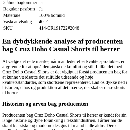
2 åbne baglommer
Ja
Regulær pasform
Ja
Materiale
100% bomuld
Vaskeanvisning
40° C
SKU
414-CR191722#2048
En dybdykkende analyse af producenten
bag Cruz Doho Casual Shorts til herrer
At vælge det rette mærke, når man leder efter kvalitetsprodukter, er
afgørende for at opnå den ønskede komfort og stil. I tilfældet med
Cruz Doho Casual Shorts er det vigtigt at forstå producenten bag for
at kunne værdsætte det stilfulde udseende og høje
kvalitetsstandarder, som shortsene repræsenterer. Lad os dykke ned i
historien, ethos og produktion af det mærke, der skaber disse shorts
til herrer.
Historien og arven bag producenten
Producenten bag Cruz Doho Casual Shorts til herrer er kendt for sin
lange historie og dybe forankring i tekstilindustrien. I årtier har de
skabt klassiske og moderne designs til mænd i alle aldre. Deres