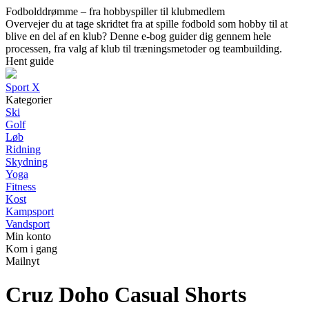
Fodbolddrømme – fra hobbyspiller til klubmedlem
Overvejer du at tage skridtet fra at spille fodbold som hobby til at
blive en del af en klub? Denne e-bog guider dig gennem hele
processen, fra valg af klub til træningsmetoder og teambuilding.
Hent guide
Sport X
Kategorier
Ski
Golf
Løb
Ridning
Skydning
Yoga
Fitness
Kost
Kampsport
Vandsport
Min konto
Kom i gang
Mailnyt
Cruz Doho Casual Shorts