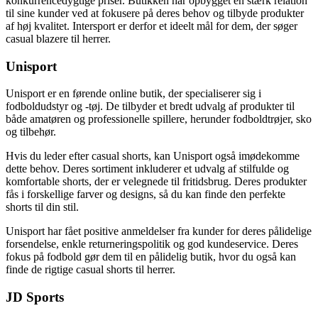
konkurrencedygtige priser. Butikken har opbygget en stærk relation
til sine kunder ved at fokusere på deres behov og tilbyde produkter
af høj kvalitet. Intersport er derfor et ideelt mål for dem, der søger
casual blazere til herrer.
Unisport
Unisport er en førende online butik, der specialiserer sig i
fodboldudstyr og -tøj. De tilbyder et bredt udvalg af produkter til
både amatøren og professionelle spillere, herunder fodboldtrøjer, sko
og tilbehør.
Hvis du leder efter casual shorts, kan Unisport også imødekomme
dette behov. Deres sortiment inkluderer et udvalg af stilfulde og
komfortable shorts, der er velegnede til fritidsbrug. Deres produkter
fås i forskellige farver og designs, så du kan finde den perfekte
shorts til din stil.
Unisport har fået positive anmeldelser fra kunder for deres pålidelige
forsendelse, enkle returneringspolitik og god kundeservice. Deres
fokus på fodbold gør dem til en pålidelig butik, hvor du også kan
finde de rigtige casual shorts til herrer.
JD Sports