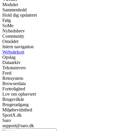
Moduler
Sammenhold
Hold dig opdateret
Følg
SoMe
Nyhedsbrev
Community
Området
Intern navigation
Websitekort
Opslag
Dataarkiv
Tekstunivers
Feed
Retssystem
Browserdata
Fortrolighed
Lov om ophavsret
Brugsvilkår
Brugeradgang
Miljøbevidsthed
SportX.dk
Saro
support@saro.dk