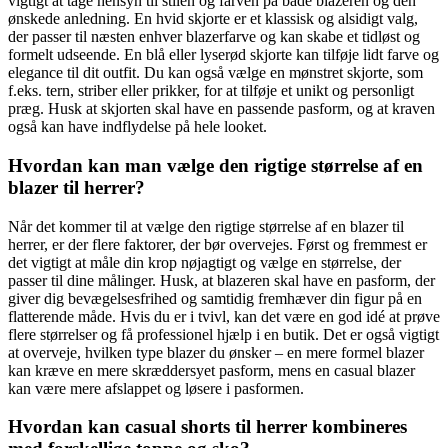
vigtigt at tage hensyn til stilen og farven på både blazeren og den
ønskede anledning. En hvid skjorte er et klassisk og alsidigt valg,
der passer til næsten enhver blazerfarve og kan skabe et tidløst og
formelt udseende. En blå eller lyserød skjorte kan tilføje lidt farve og
elegance til dit outfit. Du kan også vælge en mønstret skjorte, som
f.eks. tern, striber eller prikker, for at tilføje et unikt og personligt
præg. Husk at skjorten skal have en passende pasform, og at kraven
også kan have indflydelse på hele looket.
Hvordan kan man vælge den rigtige størrelse af en
blazer til herrer?
Når det kommer til at vælge den rigtige størrelse af en blazer til
herrer, er der flere faktorer, der bør overvejes. Først og fremmest er
det vigtigt at måle din krop nøjagtigt og vælge en størrelse, der
passer til dine målinger. Husk, at blazeren skal have en pasform, der
giver dig bevægelsesfrihed og samtidig fremhæver din figur på en
flatterende måde. Hvis du er i tvivl, kan det være en god idé at prøve
flere størrelser og få professionel hjælp i en butik. Det er også vigtigt
at overveje, hvilken type blazer du ønsker – en mere formel blazer
kan kræve en mere skræddersyet pasform, mens en casual blazer
kan være mere afslappet og løsere i pasformen.
Hvordan kan casual shorts til herrer kombineres