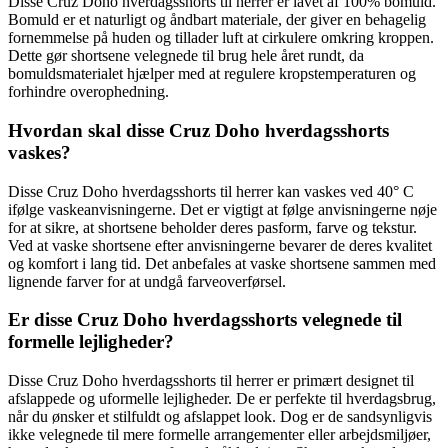
Disse Cruz Doho hverdagsshorts til herrer er lavet af 100% bomuld.
Bomuld er et naturligt og åndbart materiale, der giver en behagelig
fornemmelse på huden og tillader luft at cirkulere omkring kroppen.
Dette gør shortsene velegnede til brug hele året rundt, da
bomuldsmaterialet hjælper med at regulere kropstemperaturen og
forhindre overophedning.
Hvordan skal disse Cruz Doho hverdagsshorts
vaskes?
Disse Cruz Doho hverdagsshorts til herrer kan vaskes ved 40° C
ifølge vaskeanvisningerne. Det er vigtigt at følge anvisningerne nøje
for at sikre, at shortsene beholder deres pasform, farve og tekstur.
Ved at vaske shortsene efter anvisningerne bevarer de deres kvalitet
og komfort i lang tid. Det anbefales at vaske shortsene sammen med
lignende farver for at undgå farveoverførsel.
Er disse Cruz Doho hverdagsshorts velegnede til
formelle lejligheder?
Disse Cruz Doho hverdagsshorts til herrer er primært designet til
afslappede og uformelle lejligheder. De er perfekte til hverdagsbrug,
når du ønsker et stilfuldt og afslappet look. Dog er de sandsynligvis
ikke velegnede til mere formelle arrangementer eller arbejdsmiljøer,