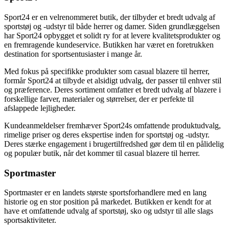
Sport24 er en velrenommeret butik, der tilbyder et bredt udvalg af
sportstøj og -udstyr til både herrer og damer. Siden grundlæggelsen
har Sport24 opbygget et solidt ry for at levere kvalitetsprodukter og
en fremragende kundeservice. Butikken har været en foretrukken
destination for sportsentusiaster i mange år.
Med fokus på specifikke produkter som casual blazere til herrer,
formår Sport24 at tilbyde et alsidigt udvalg, der passer til enhver stil
og præference. Deres sortiment omfatter et bredt udvalg af blazere i
forskellige farver, materialer og størrelser, der er perfekte til
afslappede lejligheder.
Kundeanmeldelser fremhæver Sport24s omfattende produktudvalg,
rimelige priser og deres ekspertise inden for sportstøj og -udstyr.
Deres stærke engagement i brugertilfredshed gør dem til en pålidelig
og populær butik, når det kommer til casual blazere til herrer.
Sportmaster
Sportmaster er en landets største sportsforhandlere med en lang
historie og en stor position på markedet. Butikken er kendt for at
have et omfattende udvalg af sportstøj, sko og udstyr til alle slags
sportsaktiviteter.