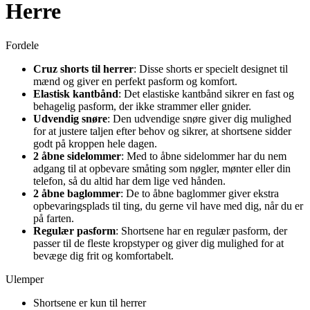
Herre
Fordele
Cruz shorts til herrer
: Disse shorts er specielt designet til
mænd og giver en perfekt pasform og komfort.
Elastisk kantbånd
: Det elastiske kantbånd sikrer en fast og
behagelig pasform, der ikke strammer eller gnider.
Udvendig snøre
: Den udvendige snøre giver dig mulighed
for at justere taljen efter behov og sikrer, at shortsene sidder
godt på kroppen hele dagen.
2 åbne sidelommer
: Med to åbne sidelommer har du nem
adgang til at opbevare småting som nøgler, mønter eller din
telefon, så du altid har dem lige ved hånden.
2 åbne baglommer
: De to åbne baglommer giver ekstra
opbevaringsplads til ting, du gerne vil have med dig, når du er
på farten.
Regulær pasform
: Shortsene har en regulær pasform, der
passer til de fleste kropstyper og giver dig mulighed for at
bevæge dig frit og komfortabelt.
Ulemper
Shortsene er kun til herrer