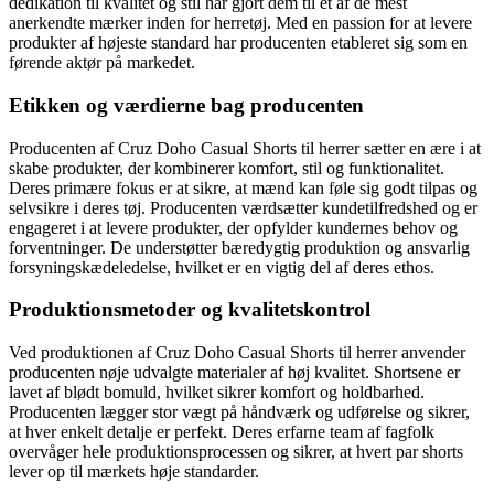
dedikation til kvalitet og stil har gjort dem til et af de mest
anerkendte mærker inden for herretøj. Med en passion for at levere
produkter af højeste standard har producenten etableret sig som en
førende aktør på markedet.
Etikken og værdierne bag producenten
Producenten af Cruz Doho Casual Shorts til herrer sætter en ære i at
skabe produkter, der kombinerer komfort, stil og funktionalitet.
Deres primære fokus er at sikre, at mænd kan føle sig godt tilpas og
selvsikre i deres tøj. Producenten værdsætter kundetilfredshed og er
engageret i at levere produkter, der opfylder kundernes behov og
forventninger. De understøtter bæredygtig produktion og ansvarlig
forsyningskædeledelse, hvilket er en vigtig del af deres ethos.
Produktionsmetoder og kvalitetskontrol
Ved produktionen af Cruz Doho Casual Shorts til herrer anvender
producenten nøje udvalgte materialer af høj kvalitet. Shortsene er
lavet af blødt bomuld, hvilket sikrer komfort og holdbarhed.
Producenten lægger stor vægt på håndværk og udførelse og sikrer,
at hver enkelt detalje er perfekt. Deres erfarne team af fagfolk
overvåger hele produktionsprocessen og sikrer, at hvert par shorts
lever op til mærkets høje standarder.