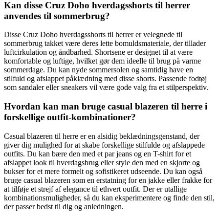
Kan disse Cruz Doho hverdagsshorts til herrer
anvendes til sommerbrug?
Disse Cruz Doho hverdagsshorts til herrer er velegnede til
sommerbrug takket være deres lette bomuldsmateriale, der tillader
luftcirkulation og åndbarhed. Shortsene er designet til at være
komfortable og luftige, hvilket gør dem ideelle til brug på varme
sommerdage. Du kan nyde sommersolen og samtidig have en
stilfuld og afslappet påklædning med disse shorts. Passende fodtøj
som sandaler eller sneakers vil være gode valg fra et stilperspektiv.
Hvordan kan man bruge casual blazeren til herre i
forskellige outfit-kombinationer?
Casual blazeren til herre er en alsidig beklædningsgenstand, der
giver dig mulighed for at skabe forskellige stilfulde og afslappede
outfits. Du kan bære den med et par jeans og en T-shirt for et
afslappet look til hverdagsbrug eller style den med en skjorte og
bukser for et mere formelt og sofistikeret udseende. Du kan også
bruge casual blazeren som en erstatning for en jakke eller frakke for
at tilføje et strejf af elegance til ethvert outfit. Der er utallige
kombinationsmuligheder, så du kan eksperimentere og finde den stil,
der passer bedst til dig og anledningen.