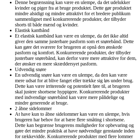
Denne begrænsning kan være en ulempe, da det udelukker
kvinder og piger fra at bruge produktet. Dette gør produktet
mindre alsidigt og mindre attraktivt for et bredere publikum
sammenlignet med konkurrerende produkter, der tilbyder
shorts til både mænd og kvinder.
Elastisk kantbånd
Et elastisk kantbånd kan være en ulempe, da det ikke altid
giver den samme justerbare pasform som et snørebånd. Dette
kan gøre det sværere for brugeren at opnå den ønskede
pasform og komfort. Konkurrerende produkter, der tilbyder
justerbare snørebånd, kan derfor være mere attraktive for dem,
der ønsker en mere skræddersyet pasform.
Udvendig snøre
En udvendig snøre kan være en ulempe, da den kan være
mere udsat for at blive fanget eller trække sig løs under brug.
Dette kan være irriterende og potentielt føre til, at brugeren
skal justere shortsene hyppigere. Konkurrerende produkter
med indvendige snørebånd kan være mere pålidelige og
mindre generende at bruge.
2 åbne sidelommer
At have kun to åbne sidelommer kan være en ulempe, hvis
brugeren har behov for at bære flere småting i shortsene.
Dette kan begrænse brugerens muligheder for opbevaring og
gøre det mindre praktisk at have nødvendige genstande inden
for rækkevidde. Konkurrerende produkter med flere lommer