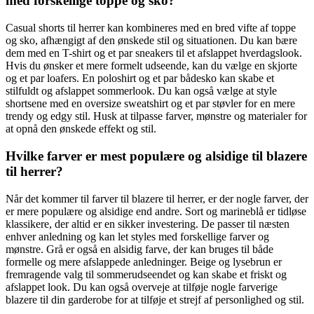
med forskellige toppe og sko?
Casual shorts til herrer kan kombineres med en bred vifte af toppe
og sko, afhængigt af den ønskede stil og situationen. Du kan bære
dem med en T-shirt og et par sneakers til et afslappet hverdagslook.
Hvis du ønsker et mere formelt udseende, kan du vælge en skjorte
og et par loafers. En poloshirt og et par bådesko kan skabe et
stilfuldt og afslappet sommerlook. Du kan også vælge at style
shortsene med en oversize sweatshirt og et par støvler for en mere
trendy og edgy stil. Husk at tilpasse farver, mønstre og materialer for
at opnå den ønskede effekt og stil.
Hvilke farver er mest populære og alsidige til blazere
til herrer?
Når det kommer til farver til blazere til herrer, er der nogle farver, der
er mere populære og alsidige end andre. Sort og marineblå er tidløse
klassikere, der altid er en sikker investering. De passer til næsten
enhver anledning og kan let styles med forskellige farver og
mønstre. Grå er også en alsidig farve, der kan bruges til både
formelle og mere afslappede anledninger. Beige og lysebrun er
fremragende valg til sommerudseendet og kan skabe et friskt og
afslappet look. Du kan også overveje at tilføje nogle farverige
blazere til din garderobe for at tilføje et strejf af personlighed og stil.