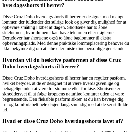
hverdagsshorts til herrer?
Disse Cruz Doho hverdagsshorts til herrer er designet med mange
lommer, der fuldender det stilrige look og giver dig mulighed for at
opbevare småting i løbet af dagen. Shortsene har to åbne
sidelommer, hvor du nemt kan have telefonen eller nøglerne.
Derudover har shortsene også to åbne baglommer til ekstra
opbevaringsplads. Med denne praktiske lommeplacering behøver du
ikke bekymre dig om at tabe eller miste dine personlige genstande.
Hvordan vil du beskrive pasformen af disse Cruz
Doho hverdagsshorts til herrer?
Disse Cruz Doho hverdagsshorts til herrer har en regulær pasform,
hvilket betyder, at de er designet til at være hverdagsvenlige og
behagelige uden at være for stramme eller for løse. Shortsene er
skræddersyet til at følge kroppens naturlige konturer uden at være
begrænsende. Den fleksible pasform sikrer, at du kan bevæge dig
frit og komfortabelt hele dagen lang, samtidig med at de ser stilfulde
ud.
Hvad er disse Cruz Doho hverdagsshorts lavet af?