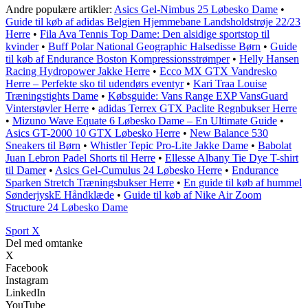
Andre populære artikler:
Asics Gel-Nimbus 25 Løbesko Dame
•
Guide til køb af adidas Belgien Hjemmebane Landsholdstrøje 22/23
Herre
•
Fila Ava Tennis Top Dame: Den alsidige sportstop til
kvinder
•
Buff Polar National Geographic Halsedisse Børn
•
Guide
til køb af Endurance Boston Kompressionsstrømper
•
Helly Hansen
Racing Hydropower Jakke Herre
•
Ecco MX GTX Vandresko
Herre – Perfekte sko til udendørs eventyr
•
Kari Traa Louise
Træningstights Dame
•
Købsguide: Vans Range EXP VansGuard
Vinterstøvler Herre
•
adidas Terrex GTX Paclite Regnbukser Herre
•
Mizuno Wave Equate 6 Løbesko Dame – En Ultimate Guide
•
Asics GT-2000 10 GTX Løbesko Herre
•
New Balance 530
Sneakers til Børn
•
Whistler Tepic Pro-Lite Jakke Dame
•
Babolat
Juan Lebron Padel Shorts til Herre
•
Ellesse Albany Tie Dye T-shirt
til Damer
•
Asics Gel-Cumulus 24 Løbesko Herre
•
Endurance
Sparken Stretch Træningsbukser Herre
•
En guide til køb af hummel
SønderjyskE Håndklæde
•
Guide til køb af Nike Air Zoom
Structure 24 Løbesko Dame
Sport X
Del med omtanke
X
Facebook
Instagram
LinkedIn
YouTube