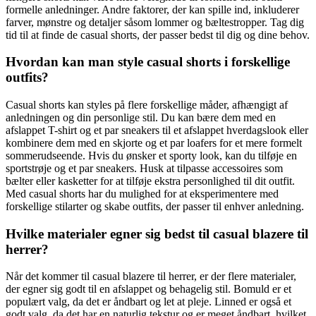
formelle anledninger. Andre faktorer, der kan spille ind, inkluderer
farver, mønstre og detaljer såsom lommer og bæltestropper. Tag dig
tid til at finde de casual shorts, der passer bedst til dig og dine behov.
Hvordan kan man style casual shorts i forskellige
outfits?
Casual shorts kan styles på flere forskellige måder, afhængigt af
anledningen og din personlige stil. Du kan bære dem med en
afslappet T-shirt og et par sneakers til et afslappet hverdagslook eller
kombinere dem med en skjorte og et par loafers for et mere formelt
sommerudseende. Hvis du ønsker et sporty look, kan du tilføje en
sportstrøje og et par sneakers. Husk at tilpasse accessoires som
bælter eller kasketter for at tilføje ekstra personlighed til dit outfit.
Med casual shorts har du mulighed for at eksperimentere med
forskellige stilarter og skabe outfits, der passer til enhver anledning.
Hvilke materialer egner sig bedst til casual blazere til
herrer?
Når det kommer til casual blazere til herrer, er der flere materialer,
der egner sig godt til en afslappet og behagelig stil. Bomuld er et
populært valg, da det er åndbart og let at pleje. Linned er også et
godt valg, da det har en naturlig tekstur og er meget åndbart, hvilket