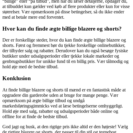
“billige” eller “på tilbud”, men når du læser detaljerne, opdager du,
at tilbuddet kun gælder ved køb af flere produkter eller kun for visse
størrelser. Vær opmærksom på disse betingelser, så du ikke ender
med at betale mere end forventet.
Hvor kan du finde ægte billige blazere og shorts?
Der er forskellige steder, hvor du kan finde ægte billige blazere og
shorts. Først og fremmest bør du tjekke forskellige onlinebutikker,
der tilbyder salg og rabatter. Derudover kan du også besøge fysiske
butikker under udsalgsperioder eller tjekke lokale markeder og
genbrugsbutikker for unikke fund til en billig pris. Vær tålmodig og
hold øje med de bedste tilbud.
Konklusion
At finde billige blazere og shorts til mænd er en fantastisk måde at
opgradere din garderobe uden at bruge for mange penge. Vær
opmærksom på ægte billige tilbud og undgå
markedsføringsgimmicks ved at læse betingelserne omhyggeligt.
Hold øje med salg, rabatter og udsalgsperioder både online og
offline for at finde de bedste tilbud.
God jagt og husk, at den rigtige pris ikke altid er den højeste! Vælg
de rigtige blazere og shorts, der passer til din stil og tegnebog.