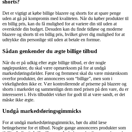
shorts?
Det er vigtigt at købe billige blazere og shorts for at spare penge
uden at gå på kompromis med kvaliteten. Når du køber produkter til
en billig pris, kan du få mulighed for at variere din stil uden at
overskride din budget. Desuden kan du finde tidløse og moderne
blazere og shorts til en billig pris, hvilket giver dig mulighed for at
udtrykke din personlige stil uden at betale en formue.
Sådan genkender du ægte billige tilbud
Når du er på udkig efter ægte billige tilbud, er der nogle
nøglepunkter, du skal være opmærksom på for at undgå
markedsføringsfælder. Først og fremmest skal du være mistænksom
overfor produkter, der annonceres som “billige”, men som i
virkeligheden ikke er. Vær kontrollerende af priserne på blazere og
shorts i markedet og sammenlign dem med prisen på den vare, du er
interesseret i. Hvis tilbuddet virker for godt til at være sandt, er det
måske ikke ægte.
Undgå markedsføringsgimmicks
For at undgå markedsføringsgimmicks, bør du altid læse
betingelserne for et tilbud. Nogle gange annonceres produkter som