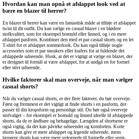
Hvordan kan man opnå et afslappet look ved at
bære en blazer til herrer?
En blazer til herrer kan være en fantastisk måde at tilføje et afslappet
twist til dit outfit. Du kan vælge en casual blazer i en blødere
stofkvalitet, som for eksempel bomuld eller linned, og i en mere
afslappet pasform. Kombiner den med et par casual shorts og en let
T-shirt for et afslappet sommerlook. Du kan også tilføje nogle
accessories som et par sneakers eller loafers for at fuldende det
afslappede udseende. Husk, at det er vigtigt at vælge en blazer, der
er designet til formål at være afslappet, for at undgå en for formel
eller stivt udseende.
Hvilke faktorer skal man overveje, når man vælger
casual shorts?
Når du vælger casual shorts, er der flere faktorer, du bør overveje.
Først og fremmest er det vigtigt at finde shorts i en pasform, der
passer til din kropsform og personlige stil. Du bør også overveje
stofvalget – for eksempel er bomuld og linned ideelle til afslappede
shorts, da de er åndbare og behagelige. Længden af shortsene er
også vigtig, da det kan påvirke udseendet og komforten. Korte
shorts kan give et mere afslappet og legende udseende, mens
længere shorts kan være mere velegnede til formelle eller semi-