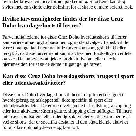
hvor der kræves en mere formel påklædning. Shortsene kan dog
styles med en skjorte eller poloshirt for at skabe et mere poleret look.
Hvilke farvemuligheder findes der for disse Cruz
Doho hverdagsshorts til herrer?
Farvemulighederne for disse Cruz Doho hverdagsshorts til herrer
kan variere afhængigt af sæsonen og modeudvalget. Typisk vil de
være tilgængelige i flere neutrale farver som sort, grå, khaki eller
navyblå, da disse farver nemt kan matches med forskellige overdele
og sko. Det anbefales at tjekke produktudvalget eller checke
hjemmesiden for at se de aktuelt tilgængelige farver.
Kan disse Cruz Doho hverdagsshorts bruges til sport
eller udendørsaktiviteter?
Disse Cruz Doho hverdagsshorts til herrer er primært designet til
hverdagsbrug og afslappet stil, ikke specifikt til sport eller
udendørsaktiviteter. De er mere velegnede til fritidsbrug, afslapning
eller lette aktiviteter såsom gåture, shopping eller udflugter. Til mere
intensive sportsgrene eller udendørsaktiviteter vil det være bedre at
vælge shorts, der er specifikt designet til den pågældende aktivitet
for at sikre optimal ydeevne og komfort.