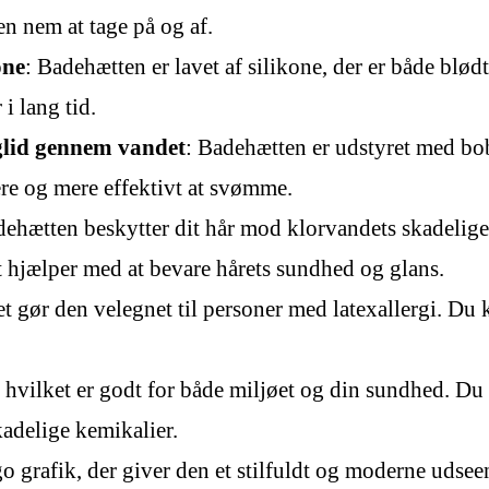
en nem at tage på og af.
one
: Badehætten er lavet af silikone, der er både blødt 
i lang tid.
 glid gennem vandet
: Badehætten er udstyret med bob
ere og mere effektivt at svømme.
dehætten beskytter dit hår mod klorvandets skadelig
t hjælper med at bevare hårets sundhed og glans.
ket gør den velegnet til personer med latexallergi. 
C, hvilket er godt for både miljøet og din sundhed. 
adelige kemikalier.
ogo grafik, der giver den et stilfuldt og moderne uds