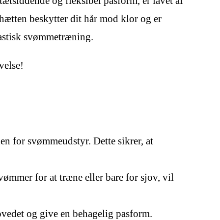
ætsiddende og fleksibel pasform, er lavet af
hætten beskytter dit hår mod klor og er
ntastisk svømmetræning.
velse!
en for svømmeudstyr. Dette sikrer, at
ømmer for at træne eller bare for sjov, vil
hovedet og give en behagelig pasform.