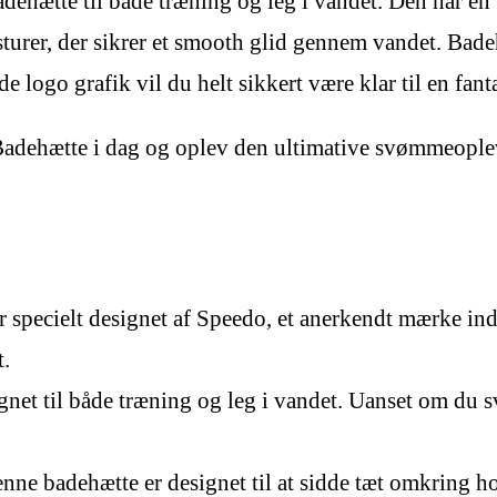
ehætte til både træning og leg i vandet. Den har en t
sturer, der sikrer et smooth glid gennem vandet. Bade
de logo grafik vil du helt sikkert være klar til en fa
adehætte i dag og oplev den ultimative svømmeople
 specielt designet af Speedo, et anerkendt mærke ind
t.
gnet til både træning og leg i vandet. Uanset om du sv
enne badehætte er designet til at sidde tæt omkring 