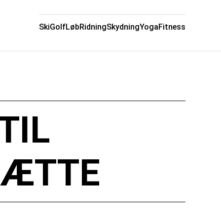
Ski
Golf
Løb
Ridning
Skydning
Yoga
Fitness
TIL
HÆTTE