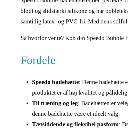
Speedo Bubble Badehætte er den perfekte bad
blødt og slidstærkt silikone og har bobletek
samtidig latex- og PVC-fri. Med dens stilful
Så hvorfor vente? Køb din Speedo Bubble B
Fordele
Speedo badehætte
: Denne badehætte er
produktet er af høj kvalitet og pålidelig
Til træning og leg
: Badehætten er vele
denne badehætte være et ideelt valg.
Tætsiddende og fleksibel pasform
: D