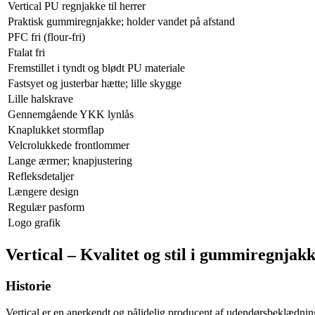
Vertical PU regnjakke til herrer
Praktisk gummiregnjakke; holder vandet på afstand
PFC fri (flour-fri)
Ftalat fri
Fremstillet i tyndt og blødt PU materiale
Fastsyet og justerbar hætte; lille skygge
Lille halskrave
Gennemgående YKK lynlås
Knaplukket stormflap
Velcrolukkede frontlommer
Lange ærmer; knapjustering
Refleksdetaljer
Længere design
Regulær pasform
Logo grafik
Vertical – Kvalitet og stil i gummiregnjakk
Historie
Vertical er en anerkendt og pålidelig producent af udendørsbeklædning, 