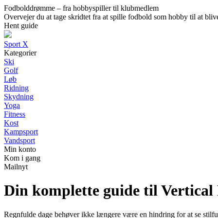
Fodbolddrømme – fra hobbyspiller til klubmedlem
Overvejer du at tage skridtet fra at spille fodbold som hobby til at b
Hent guide
Sport X
Kategorier
Ski
Golf
Løb
Ridning
Skydning
Yoga
Fitness
Kost
Kampsport
Vandsport
Min konto
Kom i gang
Mailnyt
Din komplette guide til Vertic
Regnfulde dage behøver ikke længere være en hindring for at se stilf