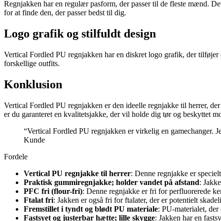
Regnjakken har en regulær pasform, der passer til de fleste mænd. Det
for at finde den, der passer bedst til dig.
Logo grafik og stilfuldt design
Vertical Fordled PU regnjakken har en diskret logo grafik, der tilføjer
forskellige outfits.
Konklusion
Vertical Fordled PU regnjakken er den ideelle regnjakke til herrer, de
er du garanteret en kvalitetsjakke, der vil holde dig tør og beskyttet 
“Vertical Fordled PU regnjakken er virkelig en gamechanger. Jeg
Kunde
Fordele
Vertical PU regnjakke til herrer
: Denne regnjakke er speciel
Praktisk gummiregnjakke; holder vandet på afstand
: Jakke
PFC fri (flour-fri)
: Denne regnjakke er fri for perfluorerede k
Ftalat fri
: Jakken er også fri for ftalater, der er potentielt skad
Fremstillet i tyndt og blødt PU materiale
: PU-materialet, der
Fastsyet og justerbar hætte; lille skygge
: Jakken har en fasts