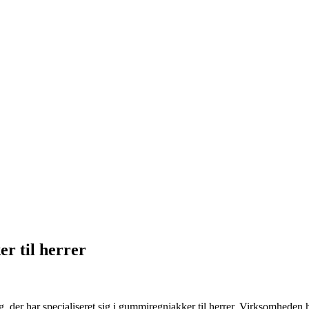
er til herrer
der har specialiseret sig i gummiregnjakker til herrer. Virksomheden har