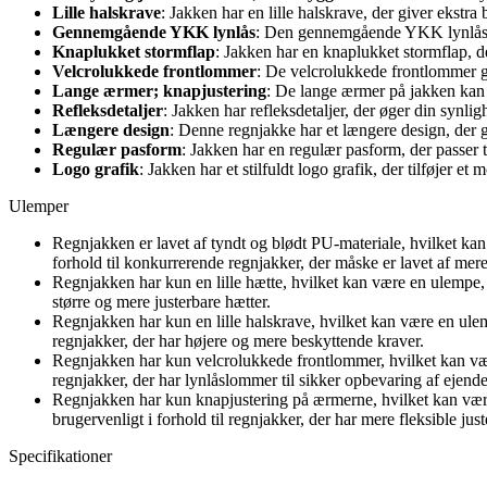
Lille halskrave
: Jakken har en lille halskrave, der giver ekstr
Gennemgående YKK lynlås
: Den gennemgående YKK lynlås gør
Knaplukket stormflap
: Jakken har en knaplukket stormflap, d
Velcrolukkede frontlommer
: De velcrolukkede frontlommer gi
Lange ærmer; knapjustering
: De lange ærmer på jakken kan 
Refleksdetaljer
: Jakken har refleksdetaljer, der øger din synli
Længere design
: Denne regnjakke har et længere design, der 
Regulær pasform
: Jakken har en regulær pasform, der passer t
Logo grafik
: Jakken har et stilfuldt logo grafik, der tilføjer e
Ulemper
Regnjakken er lavet af tyndt og blødt PU-materiale, hvilket ka
forhold til konkurrerende regnjakker, der måske er lavet af mer
Regnjakken har kun en lille hætte, hvilket kan være en ulempe, 
større og mere justerbare hætter.
Regnjakken har kun en lille halskrave, hvilket kan være en ule
regnjakker, der har højere og mere beskyttende kraver.
Regnjakken har kun velcrolukkede frontlommer, hvilket kan vær
regnjakker, der har lynlåslommer til sikker opbevaring af ejende
Regnjakken har kun knapjustering på ærmerne, hvilket kan være
brugervenligt i forhold til regnjakker, der har mere fleksible j
Specifikationer