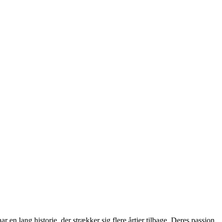
 en lang historie, der strækker sig flere årtier tilbage. Deres passion