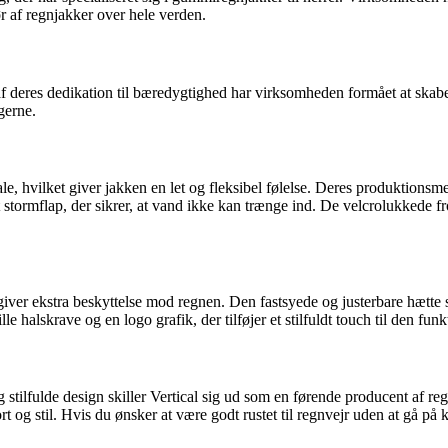
ør af regnjakker over hele verden.
 af deres dedikation til bæredygtighed har virksomheden formået at skabe
gerne.
iale, hvilket giver jakken en let og fleksibel følelse. Deres produktionsm
rmflap, der sikrer, at vand ikke kan trænge ind. De velcrolukkede fron
giver ekstra beskyttelse mod regnen. Den fastsyede og justerbare hætte
le halskrave og en logo grafik, der tilføjer et stilfuldt touch til den f
tilfulde design skiller Vertical sig ud som en førende producent af regn
rt og stil. Hvis du ønsker at være godt rustet til regnvejr uden at gå på