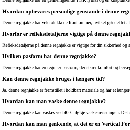
Denne regnjakke har en gennemgående YKK lynlås og en knaplukket st
Hvordan opbevares personlige genstande i denne reg
Denne regnjakke har velcrolukkede frontlommer, hvilket gør det let at
Hvorfor er refleksdetaljerne vigtige på denne regnjak
Refleksdetaljerne på denne regnjakke er vigtige for din sikkerhed og sy
Hvilken pasform har denne regnjakke?
Denne regnjakke har en regulær pasform, der sikrer komfort og bevægel
Kan denne regnjakke bruges i længere tid?
Ja, denne regnjakke er fremstillet i holdbart materiale og har et længer
Hvordan kan man vaske denne regnjakke?
Denne regnjakke kan vaskes ved 40°C ifølge vaskeanvisningen. Det anb
Hvordan kan man genkende, at det er en Vertical Fo