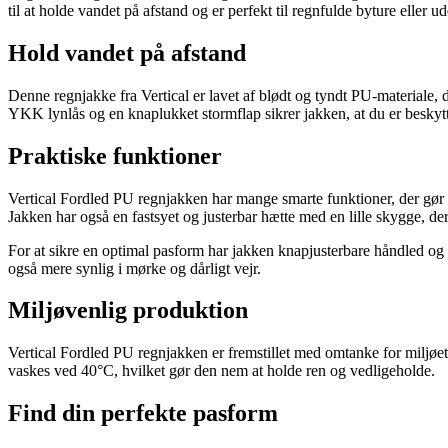
til at holde vandet på afstand og er perfekt til regnfulde byture eller u
Hold vandet på afstand
Denne regnjakke fra Vertical er lavet af blødt og tyndt PU-materiale, 
YKK lynlås og en knaplukket stormflap sikrer jakken, at du er beskytt
Praktiske funktioner
Vertical Fordled PU regnjakken har mange smarte funktioner, der gør d
Jakken har også en fastsyet og justerbar hætte med en lille skygge, der
For at sikre en optimal pasform har jakken knapjusterbare håndled og l
også mere synlig i mørke og dårligt vejr.
Miljøvenlig produktion
Vertical Fordled PU regnjakken er fremstillet med omtanke for miljøet. 
vaskes ved 40°C, hvilket gør den nem at holde ren og vedligeholde.
Find din perfekte pasform