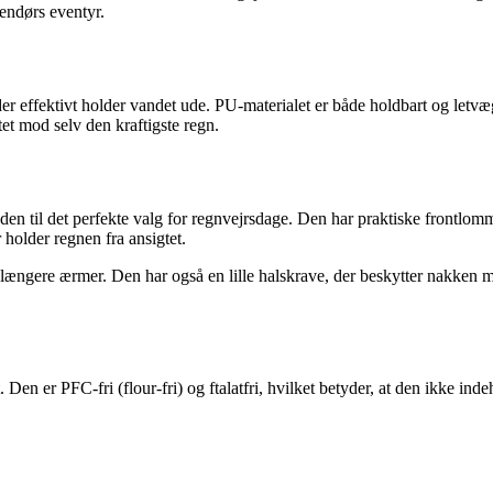
dendørs eventyr.
der effektivt holder vandet ude. PU-materialet er både holdbart og letvæ
et mod selv den kraftigste regn.
en til det perfekte valg for regnvejrsdage. Den har praktiske frontlomm
 holder regnen fra ansigtet.
ængere ærmer. Den har også en lille halskrave, der beskytter nakken mod
Den er PFC-fri (flour-fri) og ftalatfri, hvilket betyder, at den ikke in