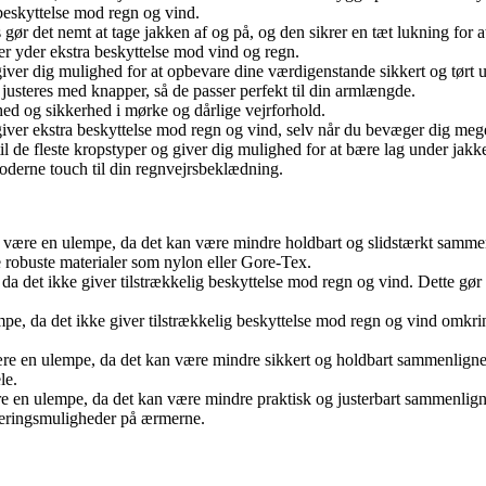
a beskyttelse mod regn og vind.
 det nemt at tage jakken af og på, og den sikrer en tæt lukning for a
er yder ekstra beskyttelse mod vind og regn.
ver dig mulighed for at opbevare dine værdigenstande sikkert og tørt u
justeres med knapper, så de passer perfekt til din armlængde.
ghed og sikkerhed i mørke og dårlige vejrforhold.
giver ekstra beskyttelse mod regn og vind, selv når du bevæger dig meg
il de fleste kropstyper og giver dig mulighed for at bære lag under jakk
t moderne touch til din regnvejrsbeklædning.
n være en ulempe, da det kan være mindre holdbart og slidstærkt sammen
e robuste materialer som nylon eller Gore-Tex.
da det ikke giver tilstrækkelig beskyttelse mod regn og vind. Dette gør
mpe, da det ikke giver tilstrækkelig beskyttelse mod regn og vind omkr
e en ulempe, da det kan være mindre sikkert og holdbart sammenlignet m
le.
 en ulempe, da det kan være mindre praktisk og justerbart sammenligne
usteringsmuligheder på ærmerne.