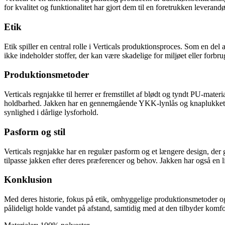
for kvalitet og funktionalitet har gjort dem til en foretrukken leverand
Etik
Etik spiller en central rolle i Verticals produktionsproces. Som en del
ikke indeholder stoffer, der kan være skadelige for miljøet eller forbru
Produktionsmetoder
Verticals regnjakke til herrer er fremstillet af blødt og tyndt PU-mater
holdbarhed. Jakken har en gennemgående YKK-lynlås og knaplukket sto
synlighed i dårlige lysforhold.
Pasform og stil
Verticals regnjakke har en regulær pasform og et længere design, der 
tilpasse jakken efter deres præferencer og behov. Jakken har også en lil
Konklusion
Med deres historie, fokus på etik, omhyggelige produktionsmetoder og s
pålideligt holde vandet på afstand, samtidig med at den tilbyder komfo