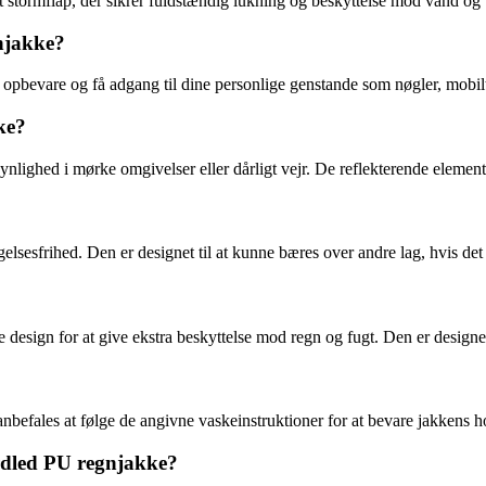
ormflap, der sikrer fuldstændig lukning og beskyttelse mod vand og 
njakke?
 opbevare og få adgang til dine personlige genstande som nøgler, mobil
ke?
nlighed i mørke omgivelser eller dårligt vejr. De reflekterende elemente
sesfrihed. Den er designet til at kunne bæres over andre lag, hvis det
e design for at give ekstra beskyttelse mod regn og fugt. Den er designet t
efales at følge de angivne vaskeinstruktioner for at bevare jakkens ho
rdled PU regnjakke?