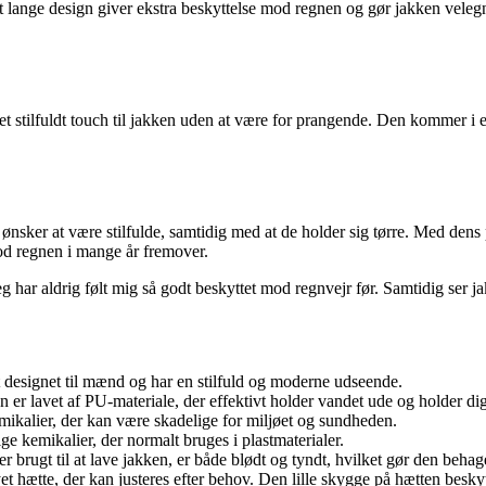
 lange design giver ekstra beskyttelse mod regnen og gør jakken velegne
 et stilfuldt touch til jakken uden at være for prangende. Den kommer i en
r ønsker at være stilfulde, samtidig med at de holder sig tørre. Med dens
mod regnen i mange år fremover.
 har aldrig følt mig så godt beskyttet mod regnvejr før. Samtidig ser j
t designet til mænd og har en stilfuld og moderne udseende.
n er lavet af PU-materiale, der effektivt holder vandet ude og holder dig 
emikalier, der kan være skadelige for miljøet og sundheden.
elige kemikalier, der normalt bruges i plastmaterialer.
 er brugt til at lave jakken, er både blødt og tyndt, hvilket gør den beha
yet hætte, der kan justeres efter behov. Den lille skygge på hætten besky