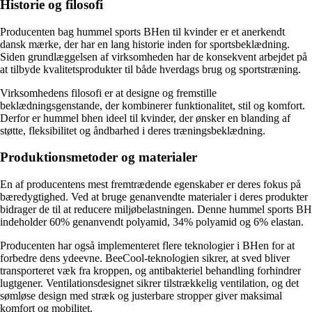
Historie og filosofi
Producenten bag hummel sports BHen til kvinder er et anerkendt
dansk mærke, der har en lang historie inden for sportsbeklædning.
Siden grundlæggelsen af virksomheden har de konsekvent arbejdet på
at tilbyde kvalitetsprodukter til både hverdags brug og sportstræning.
Virksomhedens filosofi er at designe og fremstille
beklædningsgenstande, der kombinerer funktionalitet, stil og komfort.
Derfor er hummel bhen ideel til kvinder, der ønsker en blanding af
støtte, fleksibilitet og åndbarhed i deres træningsbeklædning.
Produktionsmetoder og materialer
En af producentens mest fremtrædende egenskaber er deres fokus på
bæredygtighed. Ved at bruge genanvendte materialer i deres produkter
bidrager de til at reducere miljøbelastningen. Denne hummel sports BH
indeholder 60% genanvendt polyamid, 34% polyamid og 6% elastan.
Producenten har også implementeret flere teknologier i BHen for at
forbedre dens ydeevne. BeeCool-teknologien sikrer, at sved bliver
transporteret væk fra kroppen, og antibakteriel behandling forhindrer
lugtgener. Ventilationsdesignet sikrer tilstrækkelig ventilation, og det
sømløse design med stræk og justerbare stropper giver maksimal
komfort og mobilitet.