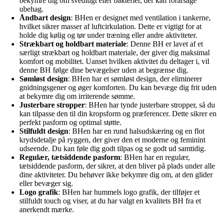
bekymre dig om svedlugt eller bakterier, der kan forårsage
ubehag.
Åndbart design
: BHen er designet med ventilation i tankerne,
hvilket sikrer masser af luftcirkulation. Dette er vigtigt for at
holde dig kølig og tør under træning eller andre aktiviteter.
Strækbart og holdbart materiale
: Denne BH er lavet af et
særligt strækbart og holdbart materiale, der giver dig maksimal
komfort og mobilitet. Uanset hvilken aktivitet du deltager i, vil
denne BH følge dine bevægelser uden at begrænse dig.
Sømløst design
: BHen har et sømløst design, der eliminerer
gnidningsgener og øger komforten. Du kan bevæge dig frit uden
at bekymre dig om irriterende sømme.
Justerbare stropper
: BHen har tynde justerbare stropper, så du
kan tilpasse den til din kropsform og præferencer. Dette sikrer en
perfekt pasform og optimal støtte.
Stilfuldt design
: BHen har en rund halsudskæring og en flot
krydsdetalje på ryggen, der giver den et moderne og feminint
udseende. Du kan føle dig godt tilpas og se godt ud samtidig.
Regulær, tætsiddende pasform
: BHen har en regulær,
tætsiddende pasform, der sikrer, at den bliver på plads under alle
dine aktiviteter. Du behøver ikke bekymre dig om, at den glider
eller bevæger sig.
Logo grafik
: BHen har hummels logo grafik, der tilføjer et
stilfuldt touch og viser, at du har valgt en kvalitets BH fra et
anerkendt mærke.