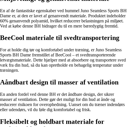
En af de fantastiske egenskaber ved hummel Juno Seamless Sports BH
Dame er, at den er lavet af genanvendt materiale. Produktet indeholder
60% genanvendt polyamid, hvilket reducerer belastningen på miljøet.
Ved at købe denne BH bidrager du til en mere bæredygtig fremtid.
BeeCool materiale til svedtransportering
For at holde dig tør og komfortabel under træning, er Juno Seamless
Sports BH Dame fremstillet af BeeCool – et svedtransporterende
letvægtsmateriale. Dette hjælper med at absorbere og transportere sved
væk fra din hud, så du kan opretholde en behagelig temperatur under
træningen.
Aåndbart design til masser af ventilation
En anden fordel ved denne BH er det åndbare design, der sikrer
masser af ventilation. Dette gør det muligt for din hud at ånde og
reducerer risikoen for overophedning. Uanset om du træner indendørs
eller udendørs, vil du føle dig komfortabel og frisk.
Fleksibelt og holdbart materiale for