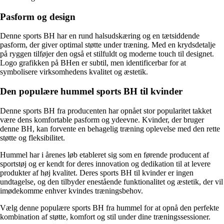
Pasform og design
Denne sports BH har en rund halsudskæring og en tætsiddende
pasform, der giver optimal støtte under træning. Med en krydsdetalje
på ryggen tilføjer den også et stilfuldt og moderne touch til designet.
Logo grafikken på BHen er subtil, men identificerbar for at
symbolisere virksomhedens kvalitet og æstetik.
Den populære hummel sports BH til kvinder
Denne sports BH fra producenten har opnået stor popularitet takket
være dens komfortable pasform og ydeevne. Kvinder, der bruger
denne BH, kan forvente en behagelig træning oplevelse med den rette
støtte og fleksibilitet.
Hummel har i årenes løb etableret sig som en førende producent af
sportstøj og er kendt for deres innovation og dedikation til at levere
produkter af høj kvalitet. Deres sports BH til kvinder er ingen
undtagelse, og den tilbyder enestående funktionalitet og æstetik, der vil
imødekomme enhver kvindes træningsbehov.
Vælg denne populære sports BH fra hummel for at opnå den perfekte
kombination af støtte, komfort og stil under dine træningssessioner.