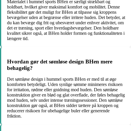
Materialet i hummel sports BHen er særligt strækbart og
holdbart, hvilket giver maksimal komfort og mobilitet. Denne
fleksibilitet gør det muligt for BHen at tilpasse sig kroppens
bevægelser uden at begrænse eller irritere huden. Det betyder, at
du kan bevæge dig frit og ubesværet under enhver aktivitet, om
det er træning, sport eller hverdagsbevægelser. Den holdbare
kvalitet sikrer også, at BHen holder formen og funktionaliteten i
længere tid.
Hvordan gør det sømløse design BHen mere
behagelig?
Det sømløse design i hummel sports BHen er med til at øge
komforten betydeligt. Uden synlige sømme minimeres risikoen
for irritation, rødme eller gnidning mod huden. Den sømløse
konstruktion giver en blød og glat overflade, der føles behagelig
mod huden, selv under intense træningssessioner. Den sømløse
konstruktion gør også, at BHen sidder tættere på kroppen og
reducerer risikoen for ubehagelige buler eller generende
friktion.