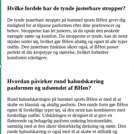
Hvilke fordele har de tynde justerbare stropper?
De tynde justerbare stropper på hummel sports BHen giver dig
mulighed for at tilpasse pasformen efter dine præferencer og
behov. Stropperne kan let justeres, så du opnår den ønskede
mængde støtte og komfort. Da stropperne er tynde, kan de nemt
skjules under tøj, hvilket gør BHen alsidig og egnet til alle typer
outfits. Den justerbare funktion sikrer også, at BHen passer
perfekt til din kropstype og størrelse, hvilket forbedrer
komforten yderligere.
Hvordan påvirker rund halsudskæring
pasformen og udseendet af BHen?
Rund halsudskæringen på hummel sports BHen er med til at
skabe en klassisk og alsidig pasform. Den runde form gør BHen
egnet til forskellige typer tøj, så den nemt kan kombineres med
forskellige outfits. Udskåringen er designet til at give en
flatterende og behagelig pasform omkring brystområdet,
samtidig med at den sikrer tilstrækkelig dækning og støtte. Den
runde halsudskæring er også med til at skabe et stilfuldt og