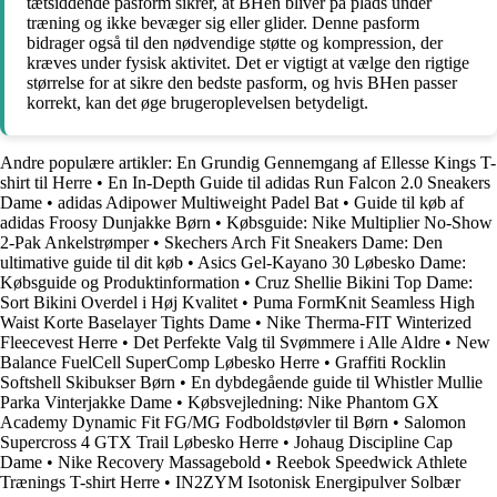
tætsiddende pasform sikrer, at BHen bliver på plads under
træning og ikke bevæger sig eller glider. Denne pasform
bidrager også til den nødvendige støtte og kompression, der
kræves under fysisk aktivitet. Det er vigtigt at vælge den rigtige
størrelse for at sikre den bedste pasform, og hvis BHen passer
korrekt, kan det øge brugeroplevelsen betydeligt.
Andre populære artikler:
En Grundig Gennemgang af Ellesse Kings T-
shirt til Herre
•
En In-Depth Guide til adidas Run Falcon 2.0 Sneakers
Dame
•
adidas Adipower Multiweight Padel Bat
•
Guide til køb af
adidas Froosy Dunjakke Børn
•
Købsguide: Nike Multiplier No-Show
2-Pak Ankelstrømper
•
Skechers Arch Fit Sneakers Dame: Den
ultimative guide til dit køb
•
Asics Gel-Kayano 30 Løbesko Dame:
Købsguide og Produktinformation
•
Cruz Shellie Bikini Top Dame:
Sort Bikini Overdel i Høj Kvalitet
•
Puma FormKnit Seamless High
Waist Korte Baselayer Tights Dame
•
Nike Therma-FIT Winterized
Fleecevest Herre
•
Det Perfekte Valg til Svømmere i Alle Aldre
•
New
Balance FuelCell SuperComp Løbesko Herre
•
Graffiti Rocklin
Softshell Skibukser Børn
•
En dybdegående guide til Whistler Mullie
Parka Vinterjakke Dame
•
Købsvejledning: Nike Phantom GX
Academy Dynamic Fit FG/MG Fodboldstøvler til Børn
•
Salomon
Supercross 4 GTX Trail Løbesko Herre
•
Johaug Discipline Cap
Dame
•
Nike Recovery Massagebold
•
Reebok Speedwick Athlete
Trænings T-shirt Herre
•
IN2ZYM Isotonisk Energipulver Solbær