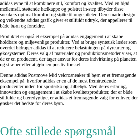
adidas evne til at kombinere stil, komfort og kvalitet. Med en blød
mellemsål, støttende hælkappe og polstret in-step tilbyder disse
sneakers optimal komfort og støtte til unge atleter. Den smarte design
og velkendte adidas grafik giver et stilfuldt udtryk, der appellerer til
både børn og forældre.
Produktet er også et eksempel på adidas engagement i at skabe
holdbare og miljøvenlige produkter. Ved at bruge syntetisk læder som
overdel bidrager adidas til at reducere belastningen på dyrearter og
økosystemer. Deres valg af materialer og produktionsmetoder viser, at
de er en producent, der tager ansvar for deres indvirkning på planeten
og stræber efter at gøre en positiv forskel.
Denne adidas Postmove Mid velcrosneaker til børn er et fremragende
eksempel på, hvorfor adidas er en af de mest fremtrædende
producenter inden for sportssko og -tilbehør. Med deres erfaring,
innovation og engagement i at skabe kvalitetsprodukter, der er både
stilfulde og bæredygtige, er adidas et fremragende valg for enhver, der
ønsker det bedste for deres børn.
Ofte stillede spørgsmål