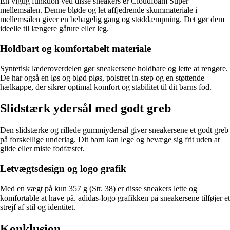
En vigtig funktion ved disse sneakers er Cloudfoam Super
mellemsålen. Denne bløde og let affjedrende skummateriale i
mellemsålen giver en behagelig gang og støddæmpning. Det gør dem
ideelle til længere gåture eller leg.
Holdbart og komfortabelt materiale
Syntetisk læderoverdelen gør sneakersene holdbare og lette at rengøre.
De har også en løs og blød pløs, polstret in-step og en støttende
hælkappe, der sikrer optimal komfort og stabilitet til dit barns fod.
Slidstærk ydersål med godt greb
Den slidstærke og rillede gummiydersål giver sneakersene et godt greb
på forskellige underlag. Dit barn kan lege og bevæge sig frit uden at
glide eller miste fodfæstet.
Letvægtsdesign og logo grafik
Med en vægt på kun 357 g (Str. 38) er disse sneakers lette og
komfortable at have på. adidas-logo grafikken på sneakersene tilføjer et
strejf af stil og identitet.
Konklusion