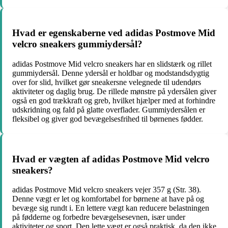
Hvad er egenskaberne ved adidas Postmove Mid
velcro sneakers gummiydersål?
adidas Postmove Mid velcro sneakers har en slidstærk og rillet
gummiydersål. Denne ydersål er holdbar og modstandsdygtig
over for slid, hvilket gør sneakersne velegnede til udendørs
aktiviteter og daglig brug. De rillede mønstre på ydersålen giver
også en god trækkraft og greb, hvilket hjælper med at forhindre
udskridning og fald på glatte overflader. Gummiydersålen er
fleksibel og giver god bevægelsesfrihed til børnenes fødder.
Hvad er vægten af adidas Postmove Mid velcro
sneakers?
adidas Postmove Mid velcro sneakers vejer 357 g (Str. 38).
Denne vægt er let og komfortabel for børnene at have på og
bevæge sig rundt i. En lettere vægt kan reducere belastningen
på fødderne og forbedre bevægelsesevnen, især under
aktiviteter og sport. Den lette vægt er også praktisk, da den ikke