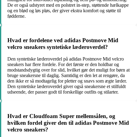
De er også udstyret med en polstret in-step, støttende hælkappe
og en blød og løs pløs, der giver ekstra komfort og støtte til
fødderne.
Hvad er fordelene ved adidas Postmove Mid
velcro sneakers syntetiske læderoverdel?
Den syntetiske læderoverdel på adidas Postmove Mid velcro
sneakers har flere fordele. For det første er den holdbar og
modstandsdygtig over for slid, hvilket gør det muligt for børn at
bruge sneakersne til daglig. Samtidig er den let at rengøre, da
den ikke er så modtagelig for pletter og snavs som ægte læder.
Den syntetiske læderoverdel giver også sneakersne et stilfuldt
udseende, der passer godt til forskellige outfits og stilarter.
Hvad er Cloudfoam Super mellemsålen, og
hvilken fordel giver den til adidas Postmove Mid
velcro sneakers?