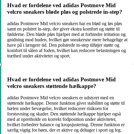
Hvad er fordelene ved adidas Postmove Mid
velcro sneakers bløde pløs og polstrede in-step?
adidas Postmove Mid velcro sneakers har en blød og løs pløs
samt en polstret in-step, der giver ekstra komfort og støtte til
fødderne. Den bløde pløs hjælper med at forhindre irritation og
gnidning mod huden, hvilket gør sneakersne mere behagelige at
have på i længere tid. Den polstrede in-step tilføjer støtte og
komfort til sålen af foden, hvilket kan reducere belastningen og
træthed under aktiviteter og sport.
Hvad er fordelene ved adidas Postmove Mid
velcro sneakers støttende hælkappe?
adidas Postmove Mid velcro sneakers er udstyret med en
støttende hælkappe. Denne funktion giver stabilitet og støtte til
hælen under bevægelse, hvilket reducerer risikoen for
forstuvning og skader. Den støttende hælkappe hjælper også
med at opretholde en korrekt fodposition under aktiviteter,
hvilket forbedrer balance og kropsjustering. Denne funktion er
særlig vigtig for børn, der er aktive og deltager i sport og leg.