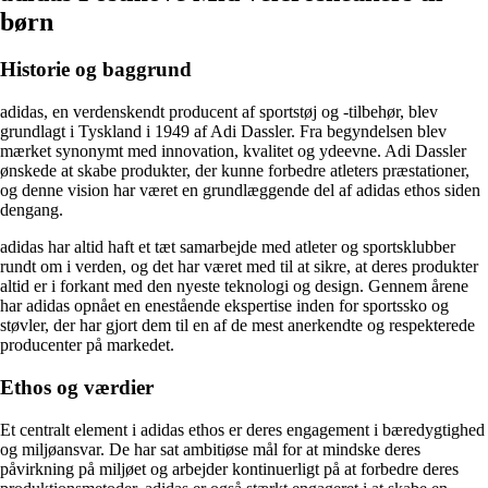
børn
Historie og baggrund
adidas, en verdenskendt producent af sportstøj og -tilbehør, blev
grundlagt i Tyskland i 1949 af Adi Dassler. Fra begyndelsen blev
mærket synonymt med innovation, kvalitet og ydeevne. Adi Dassler
ønskede at skabe produkter, der kunne forbedre atleters præstationer,
og denne vision har været en grundlæggende del af adidas ethos siden
dengang.
adidas har altid haft et tæt samarbejde med atleter og sportsklubber
rundt om i verden, og det har været med til at sikre, at deres produkter
altid er i forkant med den nyeste teknologi og design. Gennem årene
har adidas opnået en enestående ekspertise inden for sportssko og
støvler, der har gjort dem til en af de mest anerkendte og respekterede
producenter på markedet.
Ethos og værdier
Et centralt element i adidas ethos er deres engagement i bæredygtighed
og miljøansvar. De har sat ambitiøse mål for at mindske deres
påvirkning på miljøet og arbejder kontinuerligt på at forbedre deres