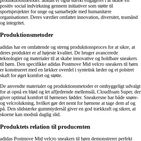
produktionsmetoder. adidas er også stærkt engageret i at skabe en
positiv social indvirkning gennem initiativer som støtte til
sportsprojekter for unge og samarbejde med humanitære
organisationer. Deres værdier omfatter innovation, diversitet, teamånd
og integritet.
Produktionsmetoder
adidas har en omfattende og streng produktionsproces for at sikre, at
deres produkter er af højeste kvalitet. De bruger avancerede
teknologier og materialer til at skabe innovative og holdbare sneakers
til børn. Den specifikke adidas Postmove Mid velcro sneakers til børn
er konstrueret med en lækker overdel i syntetisk læder og et polstret
skaft for øget komfort og støtte.
De anvendte materialer og produktionsmetoder er omhyggeligt udvalgt
for at opnå en blød og let affjedrende mellemsål, Cloudfoam Super, der
giver optimal komfort til børnenes fødder. Sneakersne har både snøre-
og velcrolukning, hvilket gør det nemt for børnene at tage dem af og
på. Den slidstærke gummiydersål giver en god trækkraft og sikrer, at
skoene kan modstå daglig slid.
Produktets relation til producenten
adidas Postmove Mid velcro sneakers til børn demonstrerer perfekt