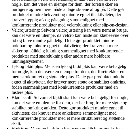
nogle, kan det være en ulempe for dem, der foretrækker en
hurtigere og nemmere måde at tage skoene af og på. Dette gør
produktet mindre bekvemt og mindre egnet til aktiviteter, der
kræver hyppig af- og påtagning sammenlignet med
konkurrerende produkter med velcrolukning eller slip-on-design.
Velcrojustering: Selvom velcrojustering kan være nemt at bruge,
kan det være en ulempe, da velcro kan miste sin klæbeevne over
tid og blive mindre pålidelig. Dette gør produktet mindre
holdbart og mindre egnet til aktiviteter, der kræver en mere
sikker og pålidelig lukning sammenlignet med konkurrerende
produkter med snørelukning eller andre mere holdbare
lukningssystemer.
Løs og blød pløs: Mens en løs og blød pløs kan være behagelig
for nogle, kan det være en ulempe for dem, der foretrækker en
mere struktureret og støttende pløs. Dette gør produktet mindre
egnet til aktiviteter, der kræver mere støtte og stabilitet omkring
foden sammenlignet med konkurrerende produkter med en
fastere pløs.
Blødt skaft: Selvom et blødt skaft kan være behageligt for nogle,
kan det være en ulempe for dem, der har brug for mere støtte og
stabilitet omkring anklen. Dette gør produktet mindre egnet til
aktiviteter, der kræver mere ankelstøtte sammenlignet med
konkurrerende produkter med et mere struktureret og støttende
skaft.
Hælstrop: Mens en hælstrop kan være praktisk for nogle, kan