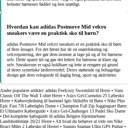
belaster børnenes fødder og ben unødigt.
Hvordan kan adidas Postmove Mid velcro
sneakers være en praktisk sko til børn?
adidas Postmove Mid velcro sneakers er en praktisk sko til børn
af flere årsager. For det første har de en snørelukning og
velcrojustering, der gør dem nemme at tage på og af for børnene
selv. Dette sparer tid og gør det lettere for børnene at klare sig
selv. Sneakersne er også holdbare og lette at rengøre på grund
af deres syntetiske læderoverdel. Deres støttende og behagelige
design gør dem velegnede til daglig brug, sport og aktiviteter.
Andre populære artikler:
adidas Feelcozy Sweatshirt til Herre
•
Vans
Classic Off The Wall T-shirt Herre
•
Asics Gel-Cumulus 25 Løbesko
Herre
•
Købsvejledning til hummel Iglo Skiluffer til Børn
•
Nike Plus
Epic Fast 7/8 Løbetights Dame
•
Champion Full Zip Joggingsæt Børn:
Et Ultimativt Køberguide
•
Asics Gel-Challenger 13 Padel Sko Dame
•
Det komplette købsguide til adidas Belgien Hjemmebane
Landsholdstrøje 20/21 Herre
•
Alt hvad du behøver at vide om Nike
React Miler 2 Løbesko til Herrer
•
Suunto Spartan Ultra GPS Pulsur
•