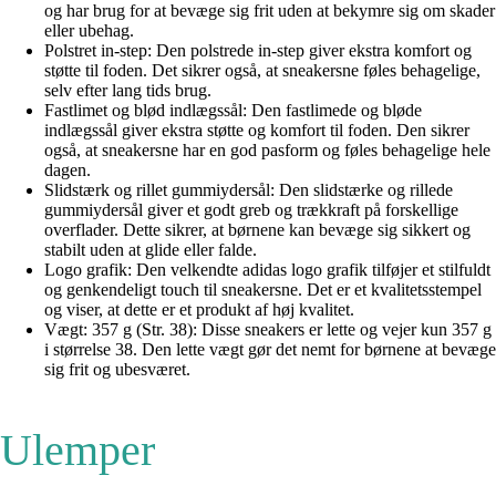
og har brug for at bevæge sig frit uden at bekymre sig om skader
eller ubehag.
Polstret in-step: Den polstrede in-step giver ekstra komfort og
støtte til foden. Det sikrer også, at sneakersne føles behagelige,
selv efter lang tids brug.
Fastlimet og blød indlægssål: Den fastlimede og bløde
indlægssål giver ekstra støtte og komfort til foden. Den sikrer
også, at sneakersne har en god pasform og føles behagelige hele
dagen.
Slidstærk og rillet gummiydersål: Den slidstærke og rillede
gummiydersål giver et godt greb og trækkraft på forskellige
overflader. Dette sikrer, at børnene kan bevæge sig sikkert og
stabilt uden at glide eller falde.
Logo grafik: Den velkendte adidas logo grafik tilføjer et stilfuldt
og genkendeligt touch til sneakersne. Det er et kvalitetsstempel
og viser, at dette er et produkt af høj kvalitet.
Vægt: 357 g (Str. 38): Disse sneakers er lette og vejer kun 357 g
i størrelse 38. Den lette vægt gør det nemt for børnene at bevæge
sig frit og ubesværet.
Ulemper