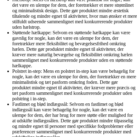
det være en ulempe for dem, der foretrækker et mere strømlinet
og minimalistisk design. Dette gør produktet mindre æstetisk
tiltalende og mindre egnet til aktiviteter, hvor man ønsker et mere
stilfuldt udseende sammenlignet med konkurrerende produkter
uden hælstrop.
Støttende hælkappe: Selvom en støttende hælkappe kan være
gavnlig for nogle, kan det være en ulempe for dem, der
foretrækker mere fleksibilitet og bevægelsesfrihed omkring
hælen. Dette gør produktet mindre egnet til aktiviteter, der
kræver mere naturlig bevægelse og fleksibilitet omkring hælen
sammenlignet med konkurrerende produkter uden en støttende
hælkappe.
Polstret in-step: Mens en polstret in-step kan være behagelig for
nogle, kan det være en ulempe for dem, der foretrækker en mere
minimalistisk og tæt pasform omkring foden. Dette gør
produktet mindre egnet til aktiviteter, der kræver mere præcis og
tæt pasform sammenlignet med konkurrerende produkter uden
polstring i in-step.
Fastlimet og blød indlægssål: Selvom en fastlimet og blød
indlægssål kan være behagelig for nogle, kan det være en
ulempe for dem, der har brug for mere støtte eller mulighed for
at udskifte indlægssålen. Dette gør produktet mindre tilpasselig
og mindre egnet til personer med specifikke fodproblemer eller
præferencer sammenlignet med konkurrerende produkter med