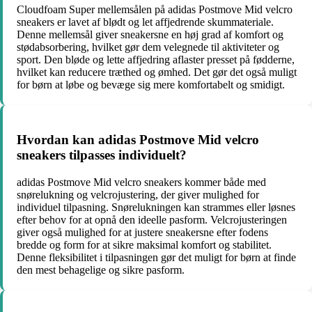
Cloudfoam Super mellemsålen på adidas Postmove Mid velcro
sneakers er lavet af blødt og let affjedrende skummateriale.
Denne mellemsål giver sneakersne en høj grad af komfort og
stødabsorbering, hvilket gør dem velegnede til aktiviteter og
sport. Den bløde og lette affjedring aflaster presset på fødderne,
hvilket kan reducere træthed og ømhed. Det gør det også muligt
for børn at løbe og bevæge sig mere komfortabelt og smidigt.
Hvordan kan adidas Postmove Mid velcro
sneakers tilpasses individuelt?
adidas Postmove Mid velcro sneakers kommer både med
snørelukning og velcrojustering, der giver mulighed for
individuel tilpasning. Snørelukningen kan strammes eller løsnes
efter behov for at opnå den ideelle pasform. Velcrojusteringen
giver også mulighed for at justere sneakersne efter fodens
bredde og form for at sikre maksimal komfort og stabilitet.
Denne fleksibilitet i tilpasningen gør det muligt for børn at finde
den mest behagelige og sikre pasform.