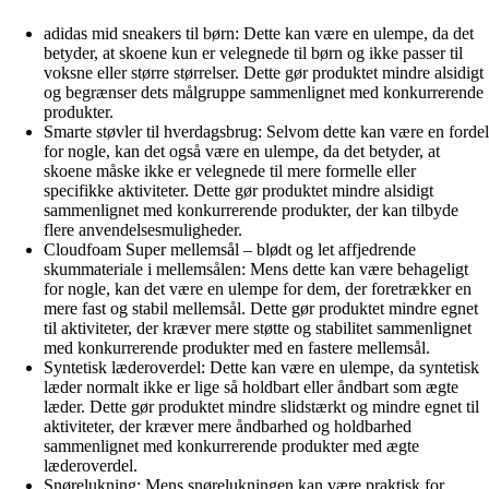
adidas mid sneakers til børn: Dette kan være en ulempe, da det
betyder, at skoene kun er velegnede til børn og ikke passer til
voksne eller større størrelser. Dette gør produktet mindre alsidigt
og begrænser dets målgruppe sammenlignet med konkurrerende
produkter.
Smarte støvler til hverdagsbrug: Selvom dette kan være en fordel
for nogle, kan det også være en ulempe, da det betyder, at
skoene måske ikke er velegnede til mere formelle eller
specifikke aktiviteter. Dette gør produktet mindre alsidigt
sammenlignet med konkurrerende produkter, der kan tilbyde
flere anvendelsesmuligheder.
Cloudfoam Super mellemsål – blødt og let affjedrende
skummateriale i mellemsålen: Mens dette kan være behageligt
for nogle, kan det være en ulempe for dem, der foretrækker en
mere fast og stabil mellemsål. Dette gør produktet mindre egnet
til aktiviteter, der kræver mere støtte og stabilitet sammenlignet
med konkurrerende produkter med en fastere mellemsål.
Syntetisk læderoverdel: Dette kan være en ulempe, da syntetisk
læder normalt ikke er lige så holdbart eller åndbart som ægte
læder. Dette gør produktet mindre slidstærkt og mindre egnet til
aktiviteter, der kræver mere åndbarhed og holdbarhed
sammenlignet med konkurrerende produkter med ægte
læderoverdel.
Snørelukning: Mens snørelukningen kan være praktisk for