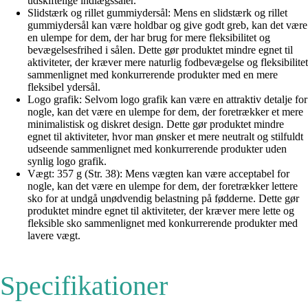
udskiftelige indlægssåler.
Slidstærk og rillet gummiydersål: Mens en slidstærk og rillet
gummiydersål kan være holdbar og give godt greb, kan det være
en ulempe for dem, der har brug for mere fleksibilitet og
bevægelsesfrihed i sålen. Dette gør produktet mindre egnet til
aktiviteter, der kræver mere naturlig fodbevægelse og fleksibilitet
sammenlignet med konkurrerende produkter med en mere
fleksibel ydersål.
Logo grafik: Selvom logo grafik kan være en attraktiv detalje for
nogle, kan det være en ulempe for dem, der foretrækker et mere
minimalistisk og diskret design. Dette gør produktet mindre
egnet til aktiviteter, hvor man ønsker et mere neutralt og stilfuldt
udseende sammenlignet med konkurrerende produkter uden
synlig logo grafik.
Vægt: 357 g (Str. 38): Mens vægten kan være acceptabel for
nogle, kan det være en ulempe for dem, der foretrækker lettere
sko for at undgå unødvendig belastning på fødderne. Dette gør
produktet mindre egnet til aktiviteter, der kræver mere lette og
fleksible sko sammenlignet med konkurrerende produkter med
lavere vægt.
Specifikationer