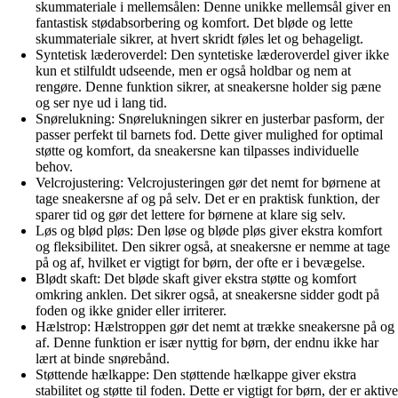
skummateriale i mellemsålen: Denne unikke mellemsål giver en
fantastisk stødabsorbering og komfort. Det bløde og lette
skummateriale sikrer, at hvert skridt føles let og behageligt.
Syntetisk læderoverdel: Den syntetiske læderoverdel giver ikke
kun et stilfuldt udseende, men er også holdbar og nem at
rengøre. Denne funktion sikrer, at sneakersne holder sig pæne
og ser nye ud i lang tid.
Snørelukning: Snørelukningen sikrer en justerbar pasform, der
passer perfekt til barnets fod. Dette giver mulighed for optimal
støtte og komfort, da sneakersne kan tilpasses individuelle
behov.
Velcrojustering: Velcrojusteringen gør det nemt for børnene at
tage sneakersne af og på selv. Det er en praktisk funktion, der
sparer tid og gør det lettere for børnene at klare sig selv.
Løs og blød pløs: Den løse og bløde pløs giver ekstra komfort
og fleksibilitet. Den sikrer også, at sneakersne er nemme at tage
på og af, hvilket er vigtigt for børn, der ofte er i bevægelse.
Blødt skaft: Det bløde skaft giver ekstra støtte og komfort
omkring anklen. Det sikrer også, at sneakersne sidder godt på
foden og ikke gnider eller irriterer.
Hælstrop: Hælstroppen gør det nemt at trække sneakersne på og
af. Denne funktion er især nyttig for børn, der endnu ikke har
lært at binde snørebånd.
Støttende hælkappe: Den støttende hælkappe giver ekstra
stabilitet og støtte til foden. Dette er vigtigt for børn, der er aktive