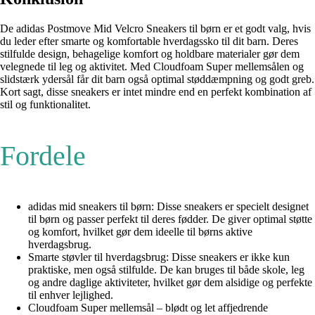
De adidas Postmove Mid Velcro Sneakers til børn er et godt valg, hvis
du leder efter smarte og komfortable hverdagssko til dit barn. Deres
stilfulde design, behagelige komfort og holdbare materialer gør dem
velegnede til leg og aktivitet. Med Cloudfoam Super mellemsålen og
slidstærk ydersål får dit barn også optimal støddæmpning og godt greb.
Kort sagt, disse sneakers er intet mindre end en perfekt kombination af
stil og funktionalitet.
Fordele
adidas mid sneakers til børn: Disse sneakers er specielt designet
til børn og passer perfekt til deres fødder. De giver optimal støtte
og komfort, hvilket gør dem ideelle til børns aktive
hverdagsbrug.
Smarte støvler til hverdagsbrug: Disse sneakers er ikke kun
praktiske, men også stilfulde. De kan bruges til både skole, leg
og andre daglige aktiviteter, hvilket gør dem alsidige og perfekte
til enhver lejlighed.
Cloudfoam Super mellemsål – blødt og let affjedrende