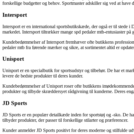
forskellige budgetter og behov. Sportmaster adskiller sig ved at have
Intersport
Intersport er en international sportsbutikskæde, der også er til stede
markedet. Intersport tiltrækker mange spd pedaler mtb-entusiaster på 
Kundebedømmelser af Intersport fremhæver ofte butikkens professione
pedaler mtb fra førende mærker og sikre, at sortimentet altid er opda
Unisport
Unisport er en specialbutik for sportsudstyr og tilbehør. De har et mar
levere de bedste produkter til deres kunder.
Kundebedømmelser af Unisport roser ofte butikkens imødekommende pers
produkter og tilbyde skræddersyet rådgivning til kunderne. Deres enga
JD Sports
JD Sports er en populær detailkæde inden for sportstøj og -sko. De ha
tilbyder produkter, der passer til forskellige stilarter og præferencer.
Kunder anmelder JD Sports positivt for deres moderne og stilfulde udv