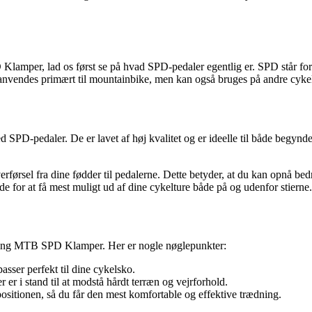
lamper, lad os først se på hvad SPD-pedaler egentlig er. SPD står fo
er anvendes primært til mountainbike, men kan også bruges på andre cyke
D-pedaler. De er lavet af høj kvalitet og er ideelle til både begynder
toverførsel fra dine fødder til pedalerne. Dette betyder, at du kan opn
e for at få mest muligt ud af dine cykelture både på og udenfor stierne.
ycling MTB SPD Klamper. Her er nogle nøglepunkter:
asser perfekt til dine cykelsko.
r er i stand til at modstå hårdt terræn og vejrforhold.
positionen, så du får den mest komfortable og effektive trædning.