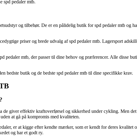
de spd pedaler mtb.
ortsudstyr og tilbehør. De er en pålidelig butik for spd pedaler mtb og 
gtige priser og brede udvalg af spd pedaler mtb. Lagersport adskiller 
pd pedaler mtb, der passer til dine behov og præferencer. Alle disse buti
en bedste butik og de bedste spd pedaler mtb til dine specifikke krav.
MTB
?
 da de giver effektiv kraftoverførsel og sikkerhed under cykling. Men d
s uden at gå på kompromis med kvaliteten.
edaler, er at kigge efter kendte mærker, som er kendt for deres kvalitet o
kedet og har et godt ry.