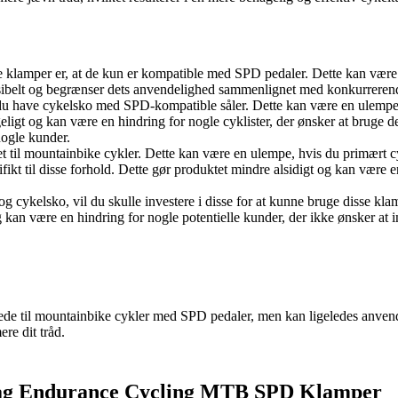
e klamper er, at de kun er kompatible med SPD pedaler. Dette kan være
ksibelt og begrænser dets anvendelighed sammenlignet med konkurrerend
 du have cykelsko med SPD-kompatible såler. Dette kan være en ulempe, 
ligt og kan være en hindring for nogle cyklister, der ønsker at bruge de
nogle kunder.
et til mountainbike cykler. Dette kan være en ulempe, hvis du primært c
cifikt til disse forhold. Dette gør produktet mindre alsidigt og kan væ
og cykelsko, vil du skulle investere i disse for at kunne bruge disse k
 kan være en hindring for nogle potentielle kunder, der ikke ønsker at 
gnede til mountainbike cykler med SPD pedaler, men kan ligeledes anven
ere dit tråd.
 bag Endurance Cycling MTB SPD Klamper