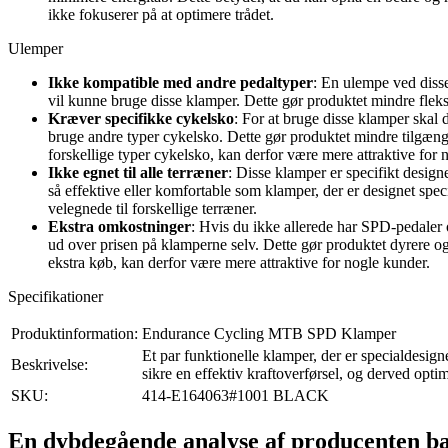
ikke fokuserer på at optimere trådet.
Ulemper
Ikke kompatible med andre pedaltyper
: En ulempe ved diss
vil kunne bruge disse klamper. Dette gør produktet mindre fle
Kræver specifikke cykelsko
: For at bruge disse klamper skal
bruge andre typer cykelsko. Dette gør produktet mindre tilgænge
forskellige typer cykelsko, kan derfor være mere attraktive for 
Ikke egnet til alle terræner
: Disse klamper er specifikt design
så effektive eller komfortable som klamper, der er designet spe
velegnede til forskellige terræner.
Ekstra omkostninger
: Hvis du ikke allerede har SPD-pedaler 
ud over prisen på klamperne selv. Dette gør produktet dyrere og
ekstra køb, kan derfor være mere attraktive for nogle kunder.
Specifikationer
Produktinformation:
Endurance Cycling MTB SPD Klamper
Et par funktionelle klamper, der er specialdesi
Beskrivelse:
sikre en effektiv kraftoverførsel, og derved optim
SKU:
414-E164063#1001 BLACK
En dybdegående analyse af producenten