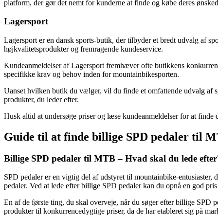
platform, der gør det nemt for kunderne at finde og købe deres ønske
Lagersport
Lagersport er en dansk sports-butik, der tilbyder et bredt udvalg af sp
højkvalitetsprodukter og fremragende kundeservice.
Kundeanmeldelser af Lagersport fremhæver ofte butikkens konkurrencedy
specifikke krav og behov inden for mountainbikesporten.
Uanset hvilken butik du vælger, vil du finde et omfattende udvalg af s
produkter, du leder efter.
Husk altid at undersøge priser og læse kundeanmeldelser for at finde d
Guide til at finde billige SPD pedaler til 
Billige SPD pedaler til MTB – Hvad skal du lede efter
SPD pedaler er en vigtig del af udstyret til mountainbike-entusiaster,
pedaler. Ved at lede efter billige SPD pedaler kan du opnå en god pri
En af de første ting, du skal overveje, når du søger efter billige SPD p
produkter til konkurrencedygtige priser, da de har etableret sig på mar