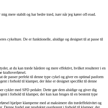
ig mere stabilt og har bedre træd, især når jeg kører off-road.
 cykelture. De er funktionelle, alsidige og designet til at passe til
er, at du kan træde hårdere og mere effektivt, hvilket resulterer i en
e kraftoverførsel.
at de passer perfekt til denne type cykel og giver en optimal pasform
t i forhold til klamper, der ikke er designet specifikt til denne
per cykler med SPD pedaler. Dette gør dem alsidige og giver dig
gent i forhold til klamper, der kun kan bruges til en bestemt type
rførsel hjælper klamperne med at maksimere din trædeffektivitet og
r. Denne fordel gør produktet overlegent i forhold til klamper, der