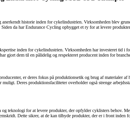
anerkendt historie inden for cykelindustrien. Virksomheden blev grundl
Siden da har Endurance Cycling opbygget et ry for at levere produkter a
rtise inden for cykelindustrien. Virksomheden har investeret tid i for
 gjort dem til en pålidelig og respekteret producent inden for branch
 producenter, er deres fokus på produktionsetik og brug af materialer af
 muligt. Deres produktionsfaciliteter overholder også strenge arbejdsstan
 og teknologi for at levere produkter, der opfylder cyklisters behov. 
skridt. Dette sikrer, at de kan tilbyde produkter, der er i front inden f