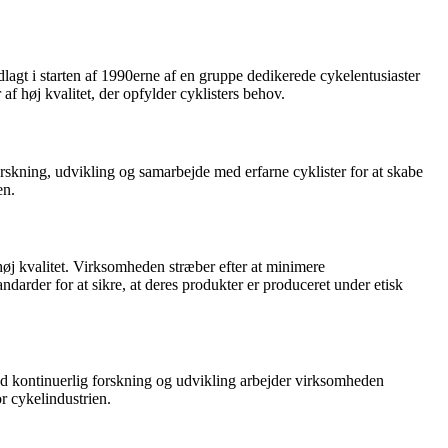
agt i starten af 1990erne af en gruppe dedikerede cykelentusiaster
f høj kvalitet, der opfylder cyklisters behov.
skning, udvikling og samarbejde med erfarne cyklister for at skabe
en.
 høj kvalitet. Virksomheden stræber efter at minimere
darder for at sikre, at deres produkter er produceret under etisk
Med kontinuerlig forskning og udvikling arbejder virksomheden
or cykelindustrien.