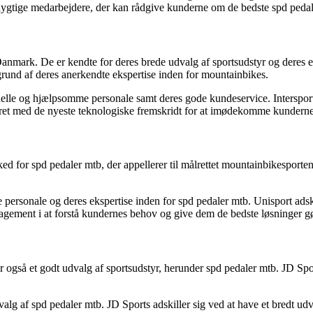
 dygtige medarbejdere, der kan rådgive kunderne om de bedste spd pedale
 i Danmark. De er kendte for deres brede udvalg af sportsudstyr og dere
grund af deres anerkendte ekspertise inden for mountainbikes.
lle og hjælpsomme personale samt deres gode kundeservice. Intersport 
teret med de nyeste teknologiske fremskridt for at imødekomme kunderne
ked for spd pedaler mtb, der appellerer til målrettet mountainbikesporten
onale og deres ekspertise inden for spd pedaler mtb. Unisport adskill
gement i at forstå kundernes behov og give dem de bedste løsninger gør
r også et godt udvalg af sportsudstyr, herunder spd pedaler mtb. JD Spor
alg af spd pedaler mtb. JD Sports adskiller sig ved at have et bredt ud