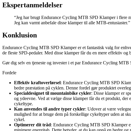
Ekspertanmeldelser
“Jeg har brugt Endurance Cycling MTB SPD Klamper i flere månede
Jeg kan varmt anbefale disse klamper til alle MTB-entusiaster.”
Konklusion
Endurance Cycling MTB SPD Klamper er et fantastisk valg for enhver cyk
de fleste SPD-pedaler. Med disse klamper får du en mere effektiv og 
Gør dig selv en tjeneste og invester i et par Endurance Cycling MTB
Fordele
Effektiv kraftoverførsel
: Endurance Cycling MTB SPD Klamper si
bedre præstation på cyklen. Denne fordel gør produktet overleg
Specialdesignet til mountainbike cykler
: Disse klamper er sp
og ydeevne. Ved at vælge disse klamper får du et produkt, der er
cykeltype.
Kan anvendes til andre typer cykler
: Udover at være velegne
mulighed for at bruge dem på forskellige cykeltyper uden at skull
cykel.
Optimerer dit tråd
: Endurance Cycling MTB SPD Klamper er med
minimere energitab. Dette betyder, at du kan opnå en bedre og me