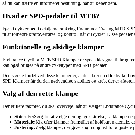
så du kan træffe en informeret beslutning, når du køber dem.
Hvad er SPD-pedaler til MTB?
Før vi dykker ned i detaljerne omkring Endurance Cycling MTB SPD K
til at forbedre kraftoverførsel og kontrol, når du cykler. Disse pedal
Funktionelle og alsidige klamper
Endurance Cycling MTB SPD Klamper er specialdesignet til brug med SP
kan også bruges på andre cykeltyper med SPD-pedaler.
Den største fordel ved disse klamper er, at de sikrer en effektiv kraf
SPD Klamper får du den nødvendige stabilitet og greb, der er afgørend
Valg af den rette klampe
Der er flere faktorer, du skal overveje, når du vælger Endurance C
Størrelse:
Sørg for at vælge den rigtige størrelse, så klamperne p
Materiale:
Kig efter klamper fremstillet af holdbart materiale, de
Justering:
Vælg klamper, der giver dig mulighed for at justere 