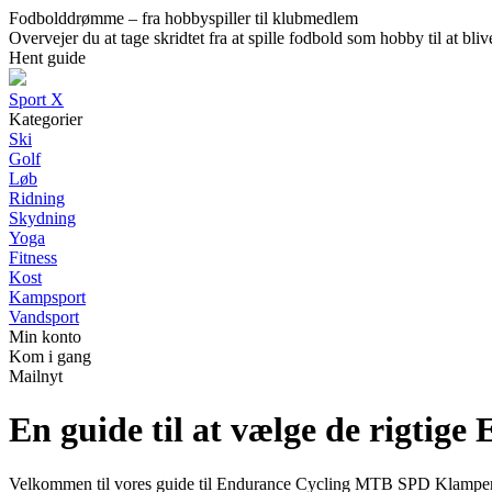
Fodbolddrømme – fra hobbyspiller til klubmedlem
Overvejer du at tage skridtet fra at spille fodbold som hobby til at b
Hent guide
Sport X
Kategorier
Ski
Golf
Løb
Ridning
Skydning
Yoga
Fitness
Kost
Kampsport
Vandsport
Min konto
Kom i gang
Mailnyt
En guide til at vælge de rigt
Velkommen til vores guide til Endurance Cycling MTB SPD Klamper. Hvis