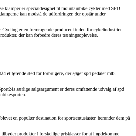
sse klamper er specialdesignet til mountainbike cykler med SPD
 at klamperne kan modstå de udfordringer, der opstår under
e Cycling er en fremragende producent inden for cykelindustrien.
 produkter, der kan forbedre deres træningsoplevelse.
24 et førende sted for forbrugere, der søger spd pedaler mtb.
Sport24s særlige salgsargument er deres omfattende udvalg af spd
inbikesporten.
blevet en populær destination for sportsentusiaster, herunder dem på
tilbyder produkter i forskellige prisklasser for at imødekomme