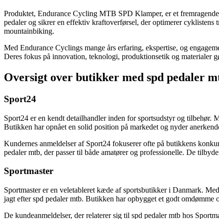
Produktet, Endurance Cycling MTB SPD Klamper, er et fremragende eks
pedaler og sikrer en effektiv kraftoverførsel, der optimerer cyklistens 
mountainbiking.
Med Endurance Cyclings mange års erfaring, ekspertise, og engagement
Deres fokus på innovation, teknologi, produktionsetik og materialer gør
Oversigt over butikker med spd pedaler m
Sport24
Sport24 er en kendt detailhandler inden for sportsudstyr og tilbehør. 
Butikken har opnået en solid position på markedet og nyder anerkendel
Kundernes anmeldelser af Sport24 fokuserer ofte på butikkens konkurr
pedaler mtb, der passer til både amatører og professionelle. De tilbyd
Sportmaster
Sportmaster er en veletableret kæde af sportsbutikker i Danmark. Med 
jagt efter spd pedaler mtb. Butikken har opbygget et godt omdømme o
De kundeanmeldelser, der relaterer sig til spd pedaler mtb hos Sportm