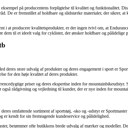
empel på producentens forpligtelse til kvalitet og funktionalitet. Di
tråd. De er fremstillet af holdbare og slidstærke materialer, der sikrer,
 i at producere kvalitetsprodukter, er der ingen tvivl om, at Enduranc
 dem til et ideelt valg for cyklister, der ønsker holdbare og pålidelige
tb
Med deres store udvalg af produkter og deres engagement i sport er Sport
se for den høje kvalitet af deres produkter.
encedygtige priser og deres ekspertise inden for mountainbikeudstyr. 
er også rådgivning og vejledning til kunder, der er nye inden for mounta
deres omfattende sortiment af sportstøj, -sko og -udstyr er Sportmaster 
g er kendt for sin fremragende kundeservice og pålidelighed.
aster, berømmer ofte butikkens brede udvalg af mærker og modeller. De 