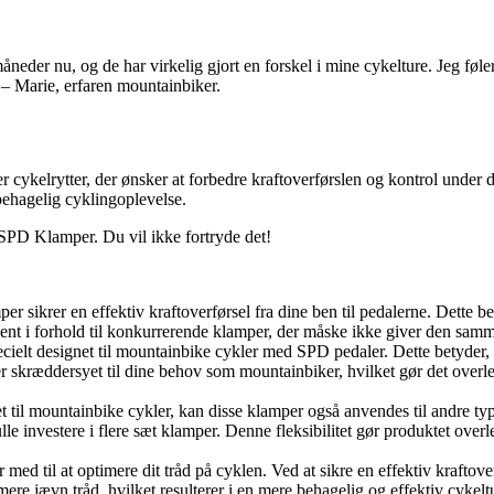
r nu, og de har virkelig gjort en forskel i mine cykelture. Jeg føler m
 – Marie, erfaren mountainbiker.
elrytter, der ønsker at forbedre kraftoverførslen og kontrol under deres
behagelig cyklingoplevelse.
 SPD Klamper. Du vil ikke fortryde det!
krer en effektiv kraftoverførsel fra dine ben til pedalerne. Dette betyd
ent i forhold til konkurrerende klamper, der måske ikke giver den samm
ecielt designet til mountainbike cykler med SPD pedaler. Dette betyder, 
 skræddersyet til dine behov som mountainbiker, hvilket gør det overlegen
t til mountainbike cykler, kan disse klamper også anvendes til andre ty
e investere i flere sæt klamper. Denne fleksibilitet gør produktet overle
 til at optimere dit tråd på cyklen. Ved at sikre en effektiv kraftove
re jævn tråd, hvilket resulterer i en mere behagelig og effektiv cykeltu