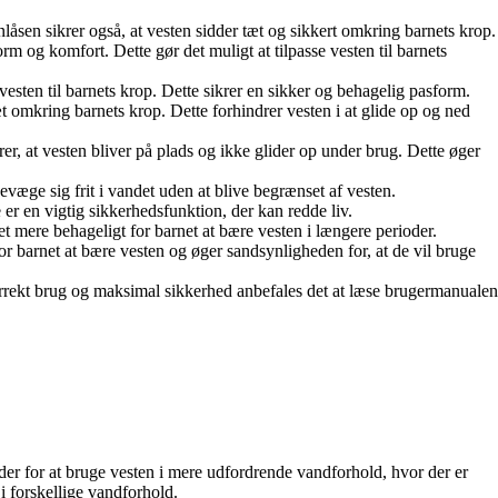
låsen sikrer også, at vesten sidder tæt og sikkert omkring barnets krop.
m og komfort. Dette gør det muligt at tilpasse vesten til barnets
vesten til barnets krop. Dette sikrer en sikker og behagelig pasform.
t omkring barnets krop. Dette forhindrer vesten i at glide op og ned
r, at vesten bliver på plads og ikke glider op under brug. Dette øger
væge sig frit i vandet uden at blive begrænset af vesten.
e er en vigtig sikkerhedsfunktion, der kan redde liv.
et mere behageligt for barnet at bære vesten i længere perioder.
for barnet at bære vesten og øger sandsynligheden for, at de vil bruge
korrekt brug og maksimal sikkerhed anbefales det at læse brugermanualen
r for at bruge vesten i mere udfordrende vandforhold, hvor der er
i forskellige vandforhold.