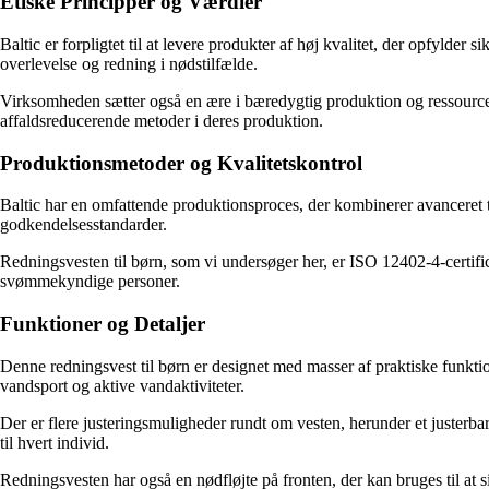
Etiske Principper og Værdier
Baltic er forpligtet til at levere produkter af høj kvalitet, der opfyld
overlevelse og redning i nødstilfælde.
Virksomheden sætter også en ære i bæredygtig produktion og ressource
affaldsreducerende metoder i deres produktion.
Produktionsmetoder og Kvalitetskontrol
Baltic har en omfattende produktionsproces, der kombinerer avanceret t
godkendelsesstandarder.
Redningsvesten til børn, som vi undersøger her, er ISO 12402-4-certific
svømmekyndige personer.
Funktioner og Detaljer
Denne redningsvest til børn er designet med masser af praktiske funkt
vandsport og aktive vandaktiviteter.
Der er flere justeringsmuligheder rundt om vesten, herunder et justerb
til hvert individ.
Redningsvesten har også en nødfløjte på fronten, der kan bruges til at s