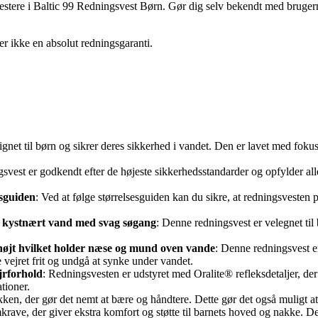
t investere i Baltic 99 Redningsvest Børn. Gør dig selv bekendt med brug
er ikke en absolut redningsgaranti.
ignet til børn og sikrer deres sikkerhed i vandet. Den er lavet med fokus 
svest er godkendt efter de højeste sikkerhedsstandarder og opfylder alle 
esguiden
: Ved at følge størrelsesguiden kan du sikre, at redningsvesten pa
 kystnært vand med svag søgang
: Denne redningsvest er velegnet ti
 højt hvilket holder næse og mund oven vande
: Denne redningsvest er
e vejret frit og undgå at synke under vandet.
ejrforhold
: Redningsvesten er udstyret med Oralite® refleksdetaljer, der 
tioner.
ken, der gør det nemt at bære og håndtere. Dette gør det også muligt at
rave, der giver ekstra komfort og støtte til barnets hoved og nakke. Det