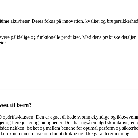
itime aktiviteter. Deres fokus på innovation, kvalitet og brugersikkerhe
evere pålidelige og funktionelle produkter. Med dens praktiske detaljer,
ter.
est til børn?
0 opdrifts-klassen. Den er egnet til både svømmekyndige og ikke-svø
etaljer og flere justeringsmuligheder. Den har også en blød skumkrave,
 både nakken, bæltet og mellem benene for optimal pasform og sikkerhe
 kun kan reducere risikoen for at drukne og ikke garanterer redning.