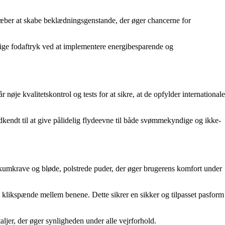
lstræber at skabe beklædningsgenstande, der øger chancerne for
sige fodaftryk ved at implementere energibesparende og
e kvalitetskontrol og tests for at sikre, at de opfylder internationale
odkendt til at give pålidelig flydeevne til både svømmekyndige og ikke-
 skumkrave og bløde, polstrede puder, der øger brugerens komfort under
 klikspænde mellem benene. Dette sikrer en sikker og tilpasset pasform
ljer, der øger synligheden under alle vejrforhold.