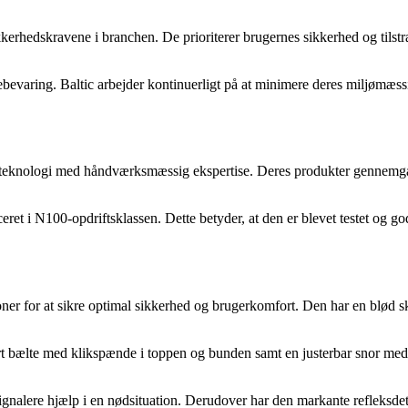
er sikkerhedskravene i branchen. De prioriterer brugernes sikkerhed og ti
bevaring. Baltic arbejder kontinuerligt på at minimere deres miljømæs
eknologi med håndværksmæssig ekspertise. Deres produkter gennemgår nøj
eret i N100-opdriftsklassen. Dette betyder, at den er blevet testet og g
ioner for at sikre optimal sikkerhed og brugerkomfort. Den har en blød
art bælte med klikspænde i toppen og bunden samt en justerbar snor med
ignalere hjælp i en nødsituation. Derudover har den markante refleksdeta