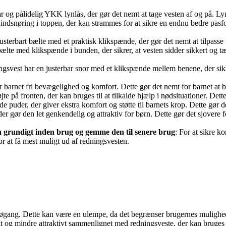
 og pålidelig YKK lynlås, der gør det nemt at tage vesten af og på. Lyn
indsnøring i toppen, der kan strammes for at sikre en endnu bedre pasfor
usterbart bælte med et praktisk klikspænde, der gør det nemt at tilpasse 
ælte med klikspænde i bunden, der sikrer, at vesten sidder sikkert og tæ
gsvest har en justerbar snor med et klikspænde mellem benene, der sikre
barnet fri bevægelighed og komfort. Dette gør det nemt for barnet at be
e på fronten, der kan bruges til at tilkalde hjælp i nødsituationer. Dett
e puder, der giver ekstra komfort og støtte til barnets krop. Dette gør d
der gør den let genkendelig og attraktiv for børn. Dette gør det sjovere 
n grundigt inden brug og gemme den til senere brug
: For at sikre 
for at få mest muligt ud af redningsvesten.
søgang. Dette kan være en ulempe, da det begrænser brugernes mulighede
gt og mindre attraktivt sammenlignet med redningsveste, der kan bruges 