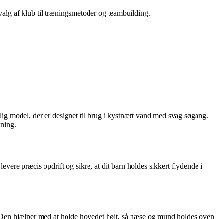
 valg af klub til træningsmetoder og teambuilding.
elig model, der er designet til brug i kystnært vand med svag søgang.
tning.
vere præcis opdrift og sikre, at dit barn holdes sikkert flydende i
. Den hjælper med at holde hovedet højt, så næse og mund holdes oven