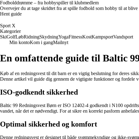
Fodbolddrømme – fra hobbyspiller til klubmedlem
Overvejer du at tage skridtet fra at spille fodbold som hobby til at bl
Hent guide
Sport X
Kategorier
Ski
Golf
Løb
Ridning
Skydning
Yoga
Fitness
Kost
Kampsport
Vandsport
Min konto
Kom i gang
Mailnyt
En omfattende guide til Baltic 
Køb af en redningsvest til dit barn er en vigtig beslutning for deres s
Denne artikel vil guide dig gennem de vigtigste funktioner og fordele 
ISO-godkendt sikkerhed
Baltic 99 Redningsvest Børn er ISO 12402-4 godkendt i N100 opdrifts-klas
vandet, når det er nødvendigt. For at sikre en korrekt pasform anbefales 
Optimal sikkerhed og komfort
Denne redningsvest er designet til både svømmekyndige og ikke-svømme