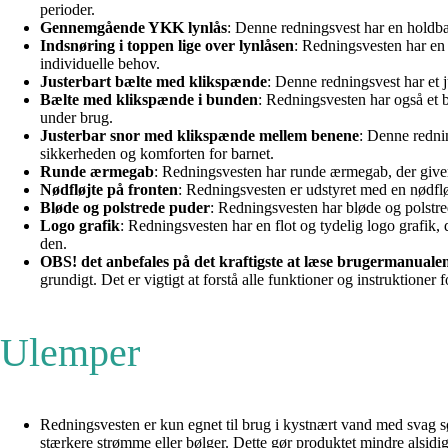
perioder.
Gennemgående YKK lynlås
: Denne redningsvest har en holdbar
Indsnøring i toppen lige over lynlåsen
: Redningsvesten har en 
individuelle behov.
Justerbart bælte med klikspænde
: Denne redningsvest har et j
Bælte med klikspænde i bunden
: Redningsvesten har også et b
under brug.
Justerbar snor med klikspænde mellem benene
: Denne rednin
sikkerheden og komforten for barnet.
Runde ærmegab
: Redningsvesten har runde ærmegab, der giver 
Nødfløjte på fronten
: Redningsvesten er udstyret med en nødfløjt
Bløde og polstrede puder
: Redningsvesten har bløde og polstred
Logo grafik
: Redningsvesten har en flot og tydelig logo grafik, 
den.
OBS! det anbefales på det kraftigste at læse brugermanuale
grundigt. Det er vigtigt at forstå alle funktioner og instruktioner 
Ulemper
Redningsvesten er kun egnet til brug i kystnært vand med svag 
stærkere strømme eller bølger. Dette gør produktet mindre alsidi