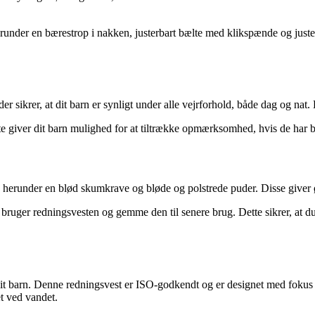
erunder en bærestrop i nakken, justerbart bælte med klikspænde og just
 sikrer, at dit barn er synligt under alle vejrforhold, både dag og nat. 
e giver dit barn mulighed for at tiltrække opmærksomhed, hvis de har br
, herunder en blød skumkrave og bløde og polstrede puder. Disse giver
 bruger redningsvesten og gemme den til senere brug. Dette sikrer, at d
 dit barn. Denne redningsvest er ISO-godkendt og er designet med fokus
et ved vandet.