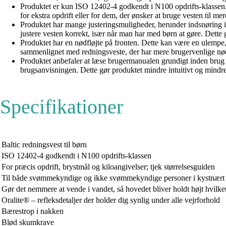
Produktet er kun ISO 12402-4 godkendt i N100 opdrifts-klassen. 
for ekstra opdrift eller for dem, der ønsker at bruge vesten til 
Produktet har mange justeringsmuligheder, herunder indsnøring i
justere vesten korrekt, især når man har med børn at gøre. Dette
Produktet har en nødfløjte på fronten. Dette kan være en ulempe, 
sammenlignet med redningsveste, der har mere brugervenlige nød
Produktet anbefaler at læse brugermanualen grundigt inden brug o
brugsanvisningen. Dette gør produktet mindre intuitivt og mindr
Specifikationer
Baltic redningsvest til børn
ISO 12402-4 godkendt i N100 opdrifts-klassen
For præcis opdrift, brystmål og kiloangivelser; tjek størrelsesguiden
Til både svømmekyndige og ikke svømmekyndige personer i kystnært
Gør det nemmere at vende i vandet, så hovedet bliver holdt højt hvil
Oralite® – refleksdetaljer der holder dig synlig under alle vejrforhold
Bærestrop i nakken
Blød skumkrave