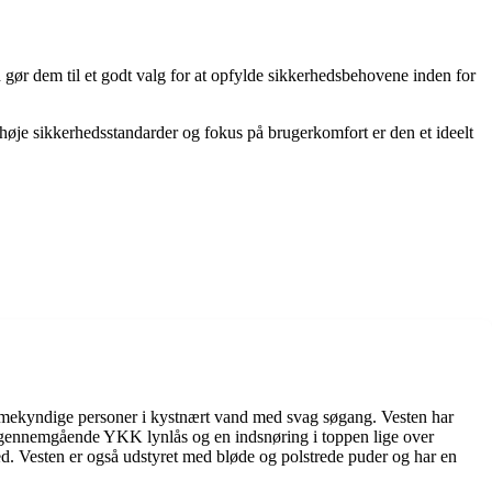
d gør dem til et godt valg for at opfylde sikkerhedsbehovene inden for
 høje sikkerhedsstandarder og fokus på brugerkomfort er den et ideelt
mmekyndige personer i kystnært vand med svag søgang. Vesten har
 en gennemgående YKK lynlås og en indsnøring i toppen lige over
d. Vesten er også udstyret med bløde og polstrede puder og har en