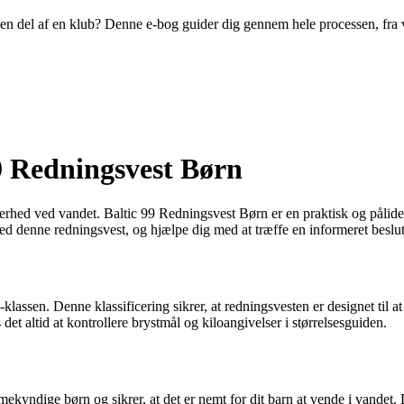
ive en del af en klub? Denne e-bog guider dig gennem hele processen, fra
99 Redningsvest Børn
ikkerhed ved vandet. Baltic 99 Redningsvest Børn er en praktisk og pålid
ved denne redningsvest, og hjælpe dig med at træffe en informeret beslu
sen. Denne klassificering sikrer, at redningsvesten er designet til at le
det altid at kontrollere brystmål og kiloangivelser i størrelsesguiden.
kyndige børn og sikrer, at det er nemt for dit barn at vende i vandet