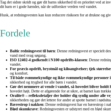
Tag det sidste skridt og gør dit barns sikkerhed til en prioritet ved a
dit barn er i gode hænder, når de udforsker verden ved vandet.
Husk, at redningsvesten kan kun reducere risikoen for at drukne og giv
Fordele
Baltic redningsvest til børn
: Denne redningsvest er specielt des
vand med svag søgang.
ISO 12402-4 godkendt i N100 opdrifts-klassen
: Denne redning
vandet.
For præcis opdrift, brystmål og kiloangivelser; tjek størrels
og komfort.
Til både svømmekyndige og ikke svømmekyndige personer i
sikkerhed og tryghed for alle børn i vandet.
Gør det nemmere at vende i vandet, så hovedet bliver holdt
hovedet højt. Dette er afgørende for at sikre, at barnet kan trækk
Oralite® – refleksdetaljer der holder dig synlig under alle v
sikkerheden og gør det lettere for andre at spotte barnet i nødsitua
Bærestrop i nakken
: Denne redningsvest har en bærestrop i nak
Blød skumkrave
: Redningsvesten er udstyret med en blød skumk