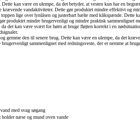
Dette kan være en ulempe, da det betyder, at vesten kun har en begræn
mere krævende vandaktiviteter. Dette gør produktet mindre effektivt og m
 toppen lige over lynlåsen og justerbart bælte med klikspænde. Dette 
 gør produktet mindre brugervenligt og mindre praktisk sammenlignet me
da det kan være svært for børn at bruge fløjten korrekt i en nødsituatio
signaler.
g gemme den til senere brug. Dette kan være en ulempe, da det kræver eks
e brugervenligt sammenlignet med redningsveste, der er nemme at bruge
 vand med svag søgang
ket holder næse og mund oven vande