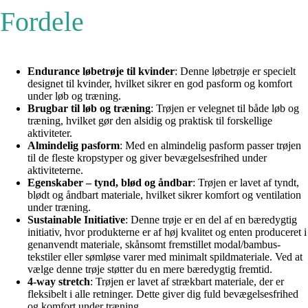
Fordele
Endurance løbetrøje til kvinder
: Denne løbetrøje er specielt
designet til kvinder, hvilket sikrer en god pasform og komfort
under løb og træning.
Brugbar til løb og træning
: Trøjen er velegnet til både løb og
træning, hvilket gør den alsidig og praktisk til forskellige
aktiviteter.
Almindelig pasform
: Med en almindelig pasform passer trøjen
til de fleste kropstyper og giver bevægelsesfrihed under
aktiviteterne.
Egenskaber – tynd, blød og åndbar
: Trøjen er lavet af tyndt,
blødt og åndbart materiale, hvilket sikrer komfort og ventilation
under træning.
Sustainable Initiative
: Denne trøje er en del af en bæredygtig
initiativ, hvor produkterne er af høj kvalitet og enten produceret i
genanvendt materiale, skånsomt fremstillet modal/bambus-
tekstiler eller sømløse varer med minimalt spildmateriale. Ved at
vælge denne trøje støtter du en mere bæredygtig fremtid.
4-way stretch
: Trøjen er lavet af strækbart materiale, der er
fleksibelt i alle retninger. Dette giver dig fuld bevægelsesfrihed
og komfort under træning.