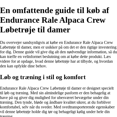
En omfattende guide til køb af
Endurance Rale Alpaca Crew
Løbetrøje til damer
Du overvejer sandsynligvis at købe en Endurance Rale Alpaca Crew
Løbetrøje til damer, men er usikker på om det er den rigtige investering
for dig. Denne guide vil give dig alt den nødvendige information, så du
kan træffe en velinformet beslutning om at købe dette produkt. Læs
videre for at opdage, hvad denne løbetrøje har at tilbyde, og hvordan
den kan opfylde dine behov.
Løb og træning i stil og komfort
Endurance Rale Alpaca Crew Løbetrøje til damer er designet specielt
til løb og træning. Med sin almindelige pasform er den behagelig at
have på og giver dig mulighed for ubesværet bevægelse under din
træning. Den tynde, bløde og åndbare kvalitet sikrer, at du forbliver
komfortabel, selv når du sveder. Med svedtransporterende egenskaber
vil denne løbetrøje holde dig tør og behageligt kølig under hele din
træning.