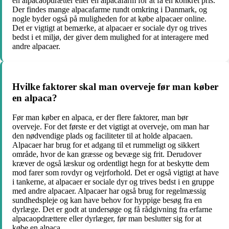
en alpacaopdrætter eller en alpacafarm for at få en konkret pris.
Der findes mange alpacafarme rundt omkring i Danmark, og
nogle byder også på muligheden for at købe alpacaer online.
Det er vigtigt at bemærke, at alpacaer er sociale dyr og trives
bedst i et miljø, der giver dem mulighed for at interagere med
andre alpacaer.
Hvilke faktorer skal man overveje før man køber
en alpaca?
Før man køber en alpaca, er der flere faktorer, man bør
overveje. For det første er det vigtigt at overveje, om man har
den nødvendige plads og faciliteter til at holde alpacaen.
Alpacaer har brug for et adgang til et rummeligt og sikkert
område, hvor de kan græsse og bevæge sig frit. Derudover
kræver de også læskur og ordentligt hegn for at beskytte dem
mod farer som rovdyr og vejrforhold. Det er også vigtigt at have
i tankerne, at alpacaer er sociale dyr og trives bedst i en gruppe
med andre alpacaer. Alpacaer har også brug for regelmæssig
sundhedspleje og kan have behov for hyppige besøg fra en
dyrlæge. Det er godt at undersøge og få rådgivning fra erfarne
alpacaopdrættere eller dyrlæger, før man beslutter sig for at
købe en alpaca.