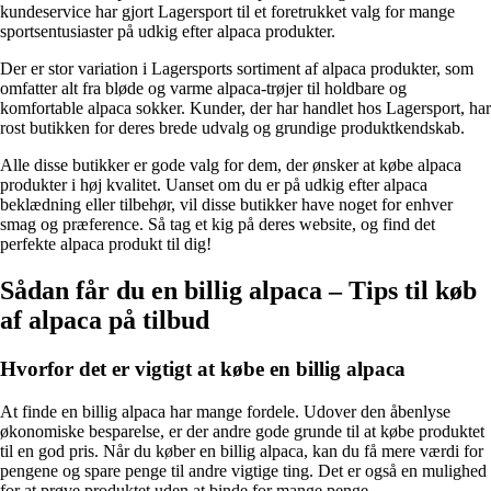
kundeservice har gjort Lagersport til et foretrukket valg for mange
sportsentusiaster på udkig efter alpaca produkter.
Der er stor variation i Lagersports sortiment af alpaca produkter, som
omfatter alt fra bløde og varme alpaca-trøjer til holdbare og
komfortable alpaca sokker. Kunder, der har handlet hos Lagersport, har
rost butikken for deres brede udvalg og grundige produktkendskab.
Alle disse butikker er gode valg for dem, der ønsker at købe alpaca
produkter i høj kvalitet. Uanset om du er på udkig efter alpaca
beklædning eller tilbehør, vil disse butikker have noget for enhver
smag og præference. Så tag et kig på deres website, og find det
perfekte alpaca produkt til dig!
Sådan får du en billig alpaca – Tips til køb
af alpaca på tilbud
Hvorfor det er vigtigt at købe en billig alpaca
At finde en billig alpaca har mange fordele. Udover den åbenlyse
økonomiske besparelse, er der andre gode grunde til at købe produktet
til en god pris. Når du køber en billig alpaca, kan du få mere værdi for
pengene og spare penge til andre vigtige ting. Det er også en mulighed
for at prøve produktet uden at binde for mange penge.