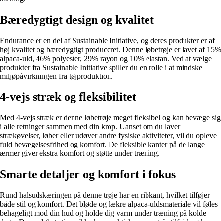
Bæredygtigt design og kvalitet
Endurance er en del af Sustainable Initiative, og deres produkter er af
høj kvalitet og bæredygtigt produceret. Denne løbetrøje er lavet af 15%
alpaca-uld, 46% polyester, 29% rayon og 10% elastan. Ved at vælge
produkter fra Sustainable Initiative spiller du en rolle i at mindske
miljøpåvirkningen fra tøjproduktion.
4-vejs stræk og fleksibilitet
Med 4-vejs stræk er denne løbetrøje meget fleksibel og kan bevæge sig
i alle retninger sammen med din krop. Uanset om du laver
strækøvelser, løber eller udøver andre fysiske aktiviteter, vil du opleve
fuld bevægelsesfrihed og komfort. De fleksible kanter på de lange
ærmer giver ekstra komfort og støtte under træning.
Smarte detaljer og komfort i fokus
Rund halsudskæringen på denne trøje har en ribkant, hvilket tilføjer
både stil og komfort. Det bløde og lækre alpaca-uldsmateriale vil føles
behageligt mod din hud og holde dig varm under træning på kolde