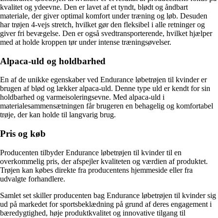
kvalitet og ydeevne. Den er lavet af et tyndt, blødt og åndbart
materiale, der giver optimal komfort under træning og løb. Desuden
har trøjen 4-vejs stretch, hvilket gør den fleksibel i alle retninger og
giver fri bevægelse. Den er også svedtransporterende, hvilket hjælper
med at holde kroppen tør under intense træningsøvelser.
Alpaca-uld og holdbarhed
En af de unikke egenskaber ved Endurance løbetrøjen til kvinder er
brugen af blød og lækker alpaca-uld. Denne type uld er kendt for sin
holdbarhed og varmeisoleringsevne. Med alpaca-uld i
materialesammensætningen får brugeren en behagelig og komfortabel
trøje, der kan holde til langvarig brug.
Pris og køb
Producenten tilbyder Endurance løbetrøjen til kvinder til en
overkommelig pris, der afspejler kvaliteten og værdien af produktet.
Trøjen kan købes direkte fra producentens hjemmeside eller fra
udvalgte forhandlere.
Samlet set skiller producenten bag Endurance løbetrøjen til kvinder sig
ud på markedet for sportsbeklædning på grund af deres engagement i
bæredygtighed, høje produktkvalitet og innovative tilgang til