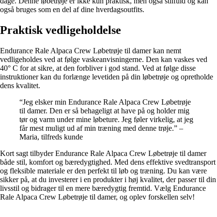
dage. Denne løbetrøje er ikke kun praktisk, men også stilfuld og kan
også bruges som en del af dine hverdagsoutfits.
Praktisk vedligeholdelse
Endurance Rale Alpaca Crew Løbetrøje til damer kan nemt
vedligeholdes ved at følge vaskeanvisningerne. Den kan vaskes ved
40° C for at sikre, at den forbliver i god stand. Ved at følge disse
instruktioner kan du forlænge levetiden på din løbetrøje og opretholde
dens kvalitet.
“Jeg elsker min Endurance Rale Alpaca Crew Løbetrøje
til damer. Den er så behageligt at have på og holder mig
tør og varm under mine løbeture. Jeg føler virkelig, at jeg
får mest muligt ud af min træning med denne trøje.” –
Maria, tilfreds kunde
Kort sagt tilbyder Endurance Rale Alpaca Crew Løbetrøje til damer
både stil, komfort og bæredygtighed. Med dens effektive svedtransport
og fleksible materiale er den perfekt til løb og træning. Du kan være
sikker på, at du investerer i en produkter i høj kvalitet, der passer til din
livsstil og bidrager til en mere bæredygtig fremtid. Vælg Endurance
Rale Alpaca Crew Løbetrøje til damer, og oplev forskellen selv!