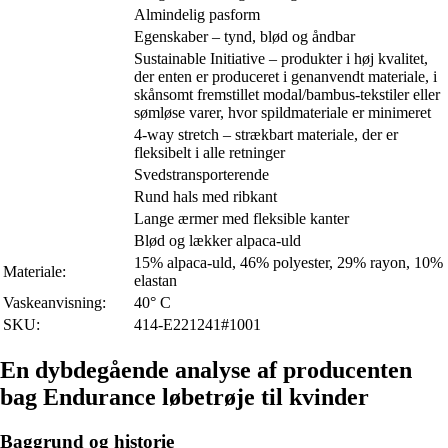
Almindelig pasform
Egenskaber – tynd, blød og åndbar
Sustainable Initiative – produkter i høj kvalitet,
der enten er produceret i genanvendt materiale, i
skånsomt fremstillet modal/bambus-tekstiler eller
sømløse varer, hvor spildmateriale er minimeret
4-way stretch – strækbart materiale, der er
fleksibelt i alle retninger
Svedstransporterende
Rund hals med ribkant
Lange ærmer med fleksible kanter
Blød og lækker alpaca-uld
15% alpaca-uld, 46% polyester, 29% rayon, 10%
Materiale:
elastan
Vaskeanvisning:
40° C
SKU:
414-E221241#1001
En dybdegående analyse af producenten
bag Endurance løbetrøje til kvinder
Baggrund og historie