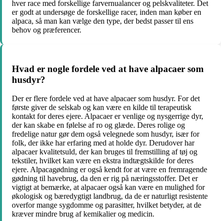
hver race med forskellige farvernualancer og pelskvaliteter. Det
er godt at undersøge de forskellige racer, inden man køber en
alpaca, så man kan vælge den type, der bedst passer til ens
behov og præferencer.
Hvad er nogle fordele ved at have alpacaer som
husdyr?
Der er flere fordele ved at have alpacaer som husdyr. For det
første giver de selskab og kan være en kilde til terapeutisk
kontakt for deres ejere. Alpacaer er venlige og nysgerrige dyr,
der kan skabe en følelse af ro og glæde. Deres rolige og
fredelige natur gør dem også velegnede som husdyr, især for
folk, der ikke har erfaring med at holde dyr. Derudover har
alpacaer kvalitetsuld, der kan bruges til fremstilling af tøj og
tekstiler, hvilket kan være en ekstra indtægtskilde for deres
ejere. Alpacagødning er også kendt for at være en fremragende
gødning til havebrug, da den er rig på næringsstoffer. Det er
vigtigt at bemærke, at alpacaer også kan være en mulighed for
økologisk og bæredygtigt landbrug, da de er naturligt resistente
overfor mange sygdomme og parasitter, hvilket betyder, at de
kræver mindre brug af kemikalier og medicin.