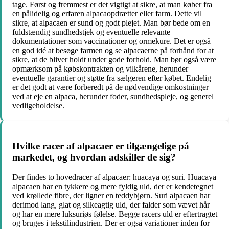
tage. Først og fremmest er det vigtigt at sikre, at man køber fra
en pålidelig og erfaren alpacaopdrætter eller farm. Dette vil
sikre, at alpacaen er sund og godt plejet. Man bør bede om en
fuldstændig sundhedstjek og eventuelle relevante
dokumentationer som vaccinationer og ormekure. Det er også
en god idé at besøge farmen og se alpacaerne på forhånd for at
sikre, at de bliver holdt under gode forhold. Man bør også være
opmærksom på købskontrakten og vilkårene, herunder
eventuelle garantier og støtte fra sælgeren efter købet. Endelig
er det godt at være forberedt på de nødvendige omkostninger
ved at eje en alpaca, herunder foder, sundhedspleje, og generel
vedligeholdelse.
Hvilke racer af alpacaer er tilgængelige på
markedet, og hvordan adskiller de sig?
Der findes to hovedracer af alpacaer: huacaya og suri. Huacaya
alpacaen har en tykkere og mere fyldig uld, der er kendetegnet
ved krøllede fibre, der ligner en teddybjørn. Suri alpacaen har
derimod lang, glat og silkeagtig uld, der falder som vævet hår
og har en mere luksuriøs følelse. Begge racers uld er eftertragtet
og bruges i tekstilindustrien. Der er også variationer inden for