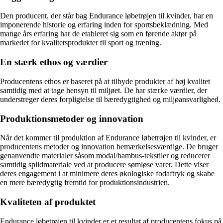
Den producent, der står bag Endurance løbetrøjen til kvinder, har en
imponerende historie og erfaring inden for sportsbeklædning. Med
mange års erfaring har de etableret sig som en førende aktør på
markedet for kvalitetsprodukter til sport og træning.
En stærk ethos og værdier
Producentens ethos er baseret på at tilbyde produkter af høj kvalitet
samtidig med at tage hensyn til miljøet. De har stærke værdier, der
understreger deres forpligtelse til bæredygtighed og miljøansvarlighed.
Produktionsmetoder og innovation
Når det kommer til produktion af Endurance løbetrøjen til kvinder, er
producentens metoder og innovation bemærkelsesværdige. De bruger
genanvendte materialer såsom modal/bambus-tekstiler og reducerer
samtidig spildmateriale ved at producere sømløse varer. Dette viser
deres engagement i at minimere deres økologiske fodaftryk og skabe
en mere bæredygtig fremtid for produktionsindustrien.
Kvaliteten af produktet
Endurance løbetrøjen til kvinder er et resultat af producentens fokus på