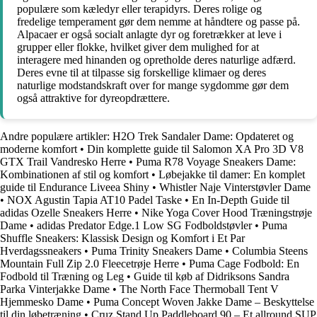
populære som kæledyr eller terapidyrs. Deres rolige og
fredelige temperament gør dem nemme at håndtere og passe på.
Alpacaer er også socialt anlagte dyr og foretrækker at leve i
grupper eller flokke, hvilket giver dem mulighed for at
interagere med hinanden og opretholde deres naturlige adfærd.
Deres evne til at tilpasse sig forskellige klimaer og deres
naturlige modstandskraft over for mange sygdomme gør dem
også attraktive for dyreopdrættere.
Andre populære artikler:
H2O Trek Sandaler Dame: Opdateret og
moderne komfort
•
Din komplette guide til Salomon XA Pro 3D V8
GTX Trail Vandresko Herre
•
Puma R78 Voyage Sneakers Dame:
Kombinationen af stil og komfort
•
Løbejakke til damer: En komplet
guide til Endurance Liveea Shiny
•
Whistler Naje Vinterstøvler Dame
•
NOX Agustin Tapia AT10 Padel Taske
•
En In-Depth Guide til
adidas Ozelle Sneakers Herre
•
Nike Yoga Cover Hood Træningstrøje
Dame
•
adidas Predator Edge.1 Low SG Fodboldstøvler
•
Puma
Shuffle Sneakers: Klassisk Design og Komfort i Et Par
Hverdagssneakers
•
Puma Trinity Sneakers Dame
•
Columbia Steens
Mountain Full Zip 2.0 Fleecetrøje Herre
•
Puma Cage Fodbold: En
Fodbold til Træning og Leg
•
Guide til køb af Didriksons Sandra
Parka Vinterjakke Dame
•
The North Face Thermoball Tent V
Hjemmesko Dame
•
Puma Concept Woven Jakke Dame – Beskyttelse
til din løbetræning
•
Cruz Stand Up Paddleboard 90 – Et allround SUP