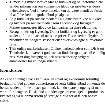
Tilmeld dig nyhedsbreve: Mange butikker og onlineforhandlere
sender information om kommende tilbud og rabatter via deres
nyhedsbreve. Ved at være tilmeldt kan du være blandt de første
til at få besked om gode tilbud på alpaca.
Følg butikker på sociale medier: Følg dine foretrukne butikker
og mærker på sociale medier som Facebook og Instagram.
Mange annoncerer tilbud og kampagner på disse platforme.
Besøg outlets og lagersalg: Outlet-butikker og lagersalg er gode
steder at finde alpaca til nedsatte priser. Disse steder tilbyder ofte
produkter fra tidligere sæsoner eller overskudslagre til favorable
priser.
Tjek online markedpladser: Online markedpladser som DBA og
Trendsales kan være et godt sted at finde brugt alpaca til en billig
pris. Vær dog forsigtig og tjek beskrivelser og sælgers
anmeldelser for at undgå svindel.
Konklusion
At købe en billig alpaca kan være en smart og økonomisk fornuftig
beslutning. Ved at være opmærksom på ægte billige tilbud og kende de
bedste steder at finde alpaca på tilbud, kan du spare penge og få mere
værdi for pengene. Husk altid at undersøge priserne, tjekke produktets
kvalitet og være opmærksom på særlige tilbud for at få den bedste
aftale.