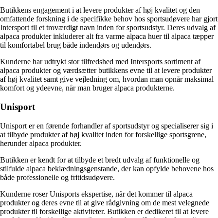
Butikkens engagement i at levere produkter af høj kvalitet og den
omfattende forskning i de specifikke behov hos sportsudøvere har gjort
Intersport til et troværdigt navn inden for sportsudstyr. Deres udvalg af
alpaca produkter inkluderer alt fra varme alpaca huer til alpaca tæpper
til komfortabel brug både indendørs og udendørs.
Kunderne har udtrykt stor tilfredshed med Intersports sortiment af
alpaca produkter og værdsætter butikkens evne til at levere produkter
af høj kvalitet samt give vejledning om, hvordan man opnår maksimal
komfort og ydeevne, når man bruger alpaca produkterne.
Unisport
Unisport er en førende forhandler af sportsudstyr og specialiserer sig i
at tilbyde produkter af høj kvalitet inden for forskellige sportsgrene,
herunder alpaca produkter.
Butikken er kendt for at tilbyde et bredt udvalg af funktionelle og
stilfulde alpaca beklædningsgenstande, der kan opfylde behovene hos
både professionelle og fritidsudøvere.
Kunderne roser Unisports ekspertise, når det kommer til alpaca
produkter og deres evne til at give rådgivning om de mest velegnede
produkter til forskellige aktiviteter. Butikken er dedikeret til at levere