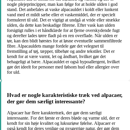
nogle plejeprincipper, man kan følge for at holde ulden i god
stand. Det anbefales at vaske alpacauldet i koldt eller lunkent
vand med et mildt sæbe eller et vaskemiddel, der er specielt
formuleret til uld. Det er vigtigt at undgå at vride eller strække
ulden, da dette kan beskadige fibrene. Efter vask kan ulden
forsigtigt rulles i et håndklæde for at fjerne overskydende fugt
og derefter lades tørre fladt på en ren overflade. Når ulden er
tør, kan den blidt børstes for at løsne eventuelle sammenfiltrede
fibre. Alpacauldets mange fordele gør det velegnet til
fremstilling af tøj, tæpper, tilbehør og andre tekstiler. Det er
kendt for at være varmt, let og åndbart, hvilket gør det
behageligt at bære. Alpacauldet er også hypoallergent, hvilket
gør det ideelt for personer med følsom hud eller allergier over
for uld.
Hvad er nogle karakteristiske træk ved alpacaer,
der gør dem særligt interessante?
Alpacaer har flere karaktertræk, der gør dem særligt
interessante. For det første er deres bløde og varme uld, der er
kendt for sin høje kvalitet og luksuriøse følelse. Alpacaer er
også kendt for deres venlige og nysgerrige natur, der gør dem