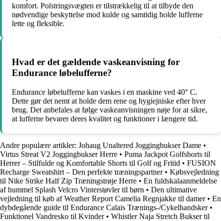
komfort. Polstringsvægten er tilstrækkelig til at tilbyde den
nødvendige beskyttelse mod kulde og samtidig holde lufferne
lette og fleksible.
Hvad er det gældende vaskeanvisning for
Endurance løbelufferne?
Endurance løbelufferne kan vaskes i en maskine ved 40° C.
Dette gør det nemt at holde dem rene og hygiejniske efter hver
brug. Det anbefales at følge vaskeanvisningen nøje for at sikre,
at lufferne bevarer deres kvalitet og funktioner i længere tid.
Andre populære artikler:
Johaug Unaltered Joggingbukser Dame
•
Virtus Streat V2 Joggingbukser Herre
•
Puma Jackpot Golfshorts til
Herrer – Stilfulde og Komfortable Shorts til Golf og Fritid
•
FUSION
Recharge Sweatshirt – Den perfekte træningspartner
•
Købsvejledning
til Nike Strike Half Zip Træningstrøje Herre
•
En fuldskalaanmeldelse
af hummel Splash Velcro Vinterstøvler til børn
•
Den ultimative
vejledning til køb af Weather Report Camelia Regnjakke til damer
•
En
dybdegående guide til Endurance Calais Trænings-/Cykelhandsker
•
Funktionel Vandresko til Kvinder
•
Whistler Naja Stretch Bukser til