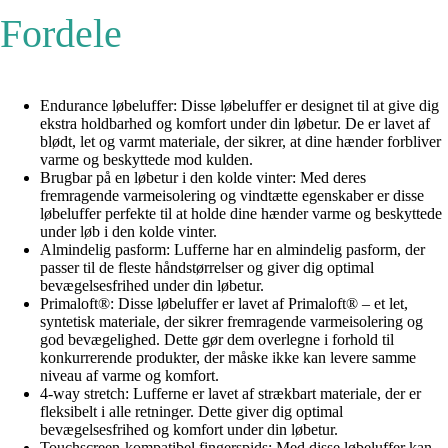
Fordele
Endurance løbeluffer: Disse løbeluffer er designet til at give dig
ekstra holdbarhed og komfort under din løbetur. De er lavet af
blødt, let og varmt materiale, der sikrer, at dine hænder forbliver
varme og beskyttede mod kulden.
Brugbar på en løbetur i den kolde vinter: Med deres
fremragende varmeisolering og vindtætte egenskaber er disse
løbeluffer perfekte til at holde dine hænder varme og beskyttede
under løb i den kolde vinter.
Almindelig pasform: Lufferne har en almindelig pasform, der
passer til de fleste håndstørrelser og giver dig optimal
bevægelsesfrihed under din løbetur.
Primaloft®: Disse løbeluffer er lavet af Primaloft® – et let,
syntetisk materiale, der sikrer fremragende varmeisolering og
god bevægelighed. Dette gør dem overlegne i forhold til
konkurrerende produkter, der måske ikke kan levere samme
niveau af varme og komfort.
4-way stretch: Lufferne er lavet af strækbart materiale, der er
fleksibelt i alle retninger. Dette giver dig optimal
bevægelsesfrihed og komfort under din løbetur.
Touchscreen-kompatibel fingerspids: Med disse løbeluffer kan