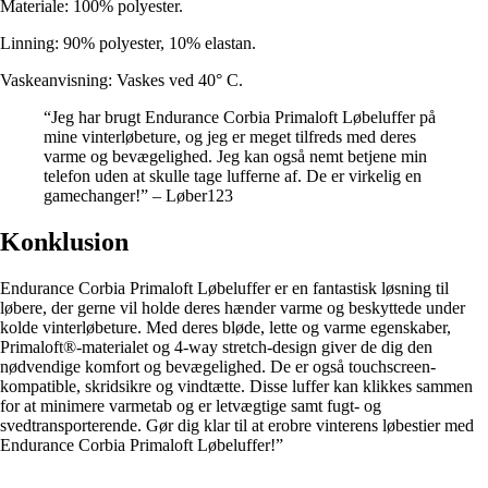
Materiale: 100% polyester.
Linning: 90% polyester, 10% elastan.
Vaskeanvisning: Vaskes ved 40° C.
“Jeg har brugt Endurance Corbia Primaloft Løbeluffer på
mine vinterløbeture, og jeg er meget tilfreds med deres
varme og bevægelighed. Jeg kan også nemt betjene min
telefon uden at skulle tage lufferne af. De er virkelig en
gamechanger!” – Løber123
Konklusion
Endurance Corbia Primaloft Løbeluffer er en fantastisk løsning til
løbere, der gerne vil holde deres hænder varme og beskyttede under
kolde vinterløbeture. Med deres bløde, lette og varme egenskaber,
Primaloft®-materialet og 4-way stretch-design giver de dig den
nødvendige komfort og bevægelighed. De er også touchscreen-
kompatible, skridsikre og vindtætte. Disse luffer kan klikkes sammen
for at minimere varmetab og er letvægtige samt fugt- og
svedtransporterende. Gør dig klar til at erobre vinterens løbestier med
Endurance Corbia Primaloft Løbeluffer!”