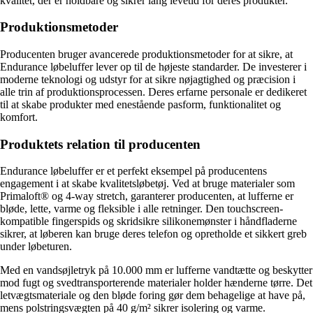
kvalitet, der er holdbare og sikrer lang levetid for deres produkter.
Produktionsmetoder
Producenten bruger avancerede produktionsmetoder for at sikre, at
Endurance løbeluffer lever op til de højeste standarder. De investerer i
moderne teknologi og udstyr for at sikre nøjagtighed og præcision i
alle trin af produktionsprocessen. Deres erfarne personale er dedikeret
til at skabe produkter med enestående pasform, funktionalitet og
komfort.
Produktets relation til producenten
Endurance løbeluffer er et perfekt eksempel på producentens
engagement i at skabe kvalitetsløbetøj. Ved at bruge materialer som
Primaloft® og 4-way stretch, garanterer producenten, at lufferne er
bløde, lette, varme og fleksible i alle retninger. Den touchscreen-
kompatible fingerspids og skridsikre silikonemønster i håndfladerne
sikrer, at løberen kan bruge deres telefon og opretholde et sikkert greb
under løbeturen.
Med en vandsøjletryk på 10.000 mm er lufferne vandtætte og beskytter
mod fugt og svedtransporterende materialer holder hænderne tørre. Det
letvægtsmateriale og den bløde foring gør dem behagelige at have på,
mens polstringsvægten på 40 g/m² sikrer isolering og varme.