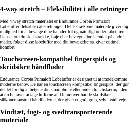
4-way stretch – Fleksibilitet i alle retninger
Med 4-way stretch-materialet er Endurance Corbia Primaloft
Løbeluffer fleksible i alle retninger. Dette strækbare materiale giver dig
mulighed for at bevæge dine hænder frit og naturligt under løbeturen.
Uanset om du skal strække, bøje eller bevæge dine hænder på andre
måder, følger disse løbeluffer med din bevægelse og giver optimal
komfort.
Touchscreen-kompatibel fingerspids og
skridsikre håndflader
Endurance Corbia Primaloft Løbeluffer er designet til at imødekomme
moderne behov. De har en touchscreen-kompatibel fingerspids, der gør
det let for dig at betjene din smartphone eller anden touchskærm, uden
at du behøver at tage lufferne af. Derudover har de skridsikre
silikonemønstre i håndfladerne, der giver et godt greb, selv i vådt vejr.
Vindtæt, fugt- og svedtransporterende
materiale