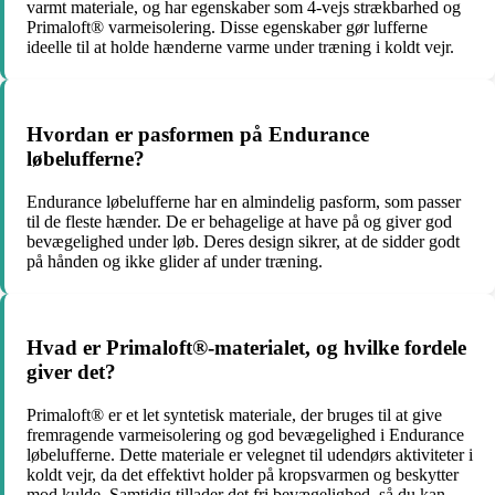
varmt materiale, og har egenskaber som 4-vejs strækbarhed og
Primaloft® varmeisolering. Disse egenskaber gør lufferne
ideelle til at holde hænderne varme under træning i koldt vejr.
Hvordan er pasformen på Endurance
løbelufferne?
Endurance løbelufferne har en almindelig pasform, som passer
til de fleste hænder. De er behagelige at have på og giver god
bevægelighed under løb. Deres design sikrer, at de sidder godt
på hånden og ikke glider af under træning.
Hvad er Primaloft®-materialet, og hvilke fordele
giver det?
Primaloft® er et let syntetisk materiale, der bruges til at give
fremragende varmeisolering og god bevægelighed i Endurance
løbelufferne. Dette materiale er velegnet til udendørs aktiviteter i
koldt vejr, da det effektivt holder på kropsvarmen og beskytter
mod kulde. Samtidig tillader det fri bevægelighed, så du kan