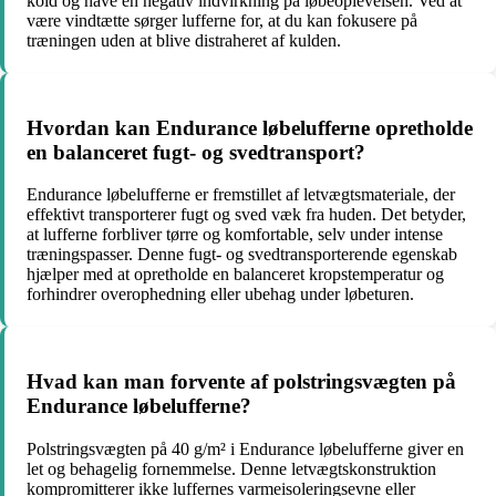
kold og have en negativ indvirkning på løbeoplevelsen. Ved at
være vindtætte sørger lufferne for, at du kan fokusere på
træningen uden at blive distraheret af kulden.
Hvordan kan Endurance løbelufferne opretholde
en balanceret fugt- og svedtransport?
Endurance løbelufferne er fremstillet af letvægtsmateriale, der
effektivt transporterer fugt og sved væk fra huden. Det betyder,
at lufferne forbliver tørre og komfortable, selv under intense
træningspasser. Denne fugt- og svedtransporterende egenskab
hjælper med at opretholde en balanceret kropstemperatur og
forhindrer overophedning eller ubehag under løbeturen.
Hvad kan man forvente af polstringsvægten på
Endurance løbelufferne?
Polstringsvægten på 40 g/m² i Endurance løbelufferne giver en
let og behagelig fornemmelse. Denne letvægtskonstruktion
kompromitterer ikke luffernes varmeisoleringsevne eller