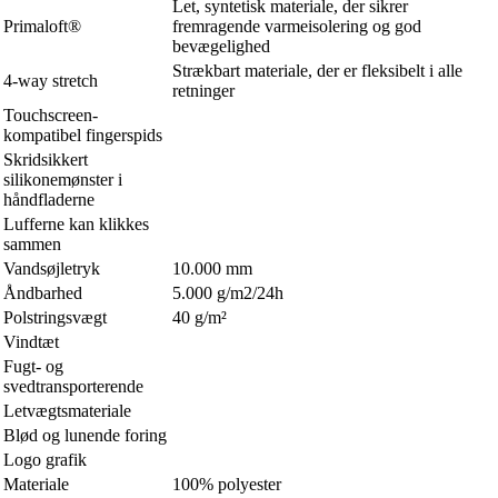
Let, syntetisk materiale, der sikrer
Primaloft®
fremragende varmeisolering og god
bevægelighed
Strækbart materiale, der er fleksibelt i alle
4-way stretch
retninger
Touchscreen-
kompatibel fingerspids
Skridsikkert
silikonemønster i
håndfladerne
Lufferne kan klikkes
sammen
Vandsøjletryk
10.000 mm
Åndbarhed
5.000 g/m2/24h
Polstringsvægt
40 g/m²
Vindtæt
Fugt- og
svedtransporterende
Letvægtsmateriale
Blød og lunende foring
Logo grafik
Materiale
100% polyester