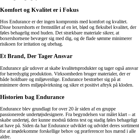
Komfort og Kvalitet er i Fokus
Hos Endurance er der ingen kompromis med komfort og kvalitet.
Disse boxershorts er fremstillet af en let, blød og fleksibel kvalitet, der
føles behagelig mod huden. Det strækbare materiale sikrer, at
boxershortsene bevæger sig med dig, og de flade sømme minimerer
risikoen for irritation og ubehag.
Et Brand, Der Tager Ansvar
Endurance går udover at skabe kvalitetsprodukter og tager også ansvar
for bæredygtig produktion. Virksomheden bruger materialer, der er
både holdbare og miljøvenlige. Endurance bestræber sig på at
minimere deres miljøpåvirkning og sikre et positivt aftryk på kloden.
Historien bag Endurance
Endurance blev grundlagt for over 20 år siden af en gruppe
passionerede undertøjsdesignere. Fra begyndelsen var målet klart – at
skabe undertøj, der kunne modstå tidens test og stadig føles behageligt
at have på. Siden da har Endurance udviklet og udvidet deres sortiment
for at imødekomme forskellige behov og præferencer hos mænd i alle
aldre.