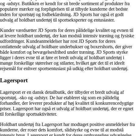
og -udstyr. Butikken er kendt for sit brede sortiment af produkter fra
populære mærker og forpligtelsen til at tilbyde kunderne det bedste
inden for sportstøj og fodbeklædning. JD Sports har også et godt
udvalg af holdbart undertøj til sportseksperter og entusiaster.
Kunder værdsætter JD Sports for deres pålidelige kvalitet og evnen til
at levere holdbart undertøj, der kan modstå intensiv træning og fysiske
udfordringer. Kundeanmeldelser har rost JD Sports for deres
omfattende udvalg af holdbare underbukser og boxershorts, der giver
både komfort og bevægelsesfrihed under træning. JD Sports styrke
ligger i deres evne til at føre et bredt udvalg af holdbart undertøj i
mange forskellige størrelser og stilarter, hvilket gør det til et ideelt
rejsemål for enhver sportsentusiast på udkig efter holdbart undertøj.
Lagersport
Lagersport er en dansk detailbutik, der tilbyder et bredt udvalg af
sportstøj, -sko og -udstyr. De har etableret sig som en pålidelig
forhandler, der leverer produkter af høj kvalitet til konkurrencedygtige
priser. Lagersport har også et udvalg af holdbart undertøj, der er egnet
til forskellige sportsaktiviteter.
Holdbart undertøj fra Lagersport har modtaget positive anmeldelser fra
kunderne, der roser dets komfort, slidstyrke og evne til at modstå
intensiv brug. Lagersport er kendt for deres omhyggelige udvælgelse