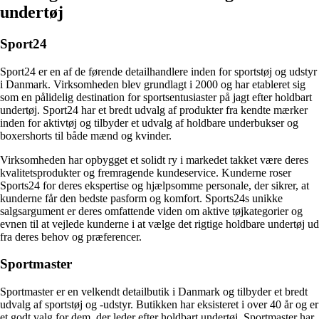
undertøj
Sport24
Sport24 er en af ​​de førende detailhandlere inden for sportstøj og udstyr
i Danmark. Virksomheden blev grundlagt i 2000 og har etableret sig
som en pålidelig destination for sportsentusiaster på jagt efter holdbart
undertøj. Sport24 har et bredt udvalg af produkter fra kendte mærker
inden for aktivtøj og tilbyder et udvalg af holdbare underbukser og
boxershorts til både mænd og kvinder.
Virksomheden har opbygget et solidt ry i markedet takket være deres
kvalitetsprodukter og fremragende kundeservice. Kunderne roser
Sports24 for deres ekspertise og hjælpsomme personale, der sikrer, at
kunderne får den bedste pasform og komfort. Sports24s unikke
salgsargument er deres omfattende viden om aktive tøjkategorier og
evnen til at vejlede kunderne i at vælge det rigtige holdbare undertøj ud
fra deres behov og præferencer.
Sportmaster
Sportmaster er en velkendt detailbutik i Danmark og tilbyder et bredt
udvalg af sportstøj og -udstyr. Butikken har eksisteret i over 40 år og er
et godt valg for dem, der leder efter holdbart undertøj. Sportmaster har