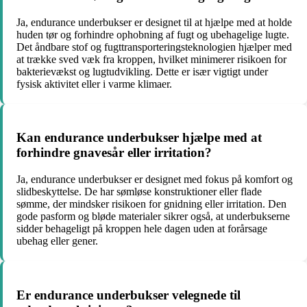
Ja, endurance underbukser er designet til at hjælpe med at holde
huden tør og forhindre ophobning af fugt og ubehagelige lugte.
Det åndbare stof og fugttransporteringsteknologien hjælper med
at trække sved væk fra kroppen, hvilket minimerer risikoen for
bakterievækst og lugtudvikling. Dette er især vigtigt under
fysisk aktivitet eller i varme klimaer.
Kan endurance underbukser hjælpe med at
forhindre gnavesår eller irritation?
Ja, endurance underbukser er designet med fokus på komfort og
slidbeskyttelse. De har sømløse konstruktioner eller flade
sømme, der mindsker risikoen for gnidning eller irritation. Den
gode pasform og bløde materialer sikrer også, at underbukserne
sidder behageligt på kroppen hele dagen uden at forårsage
ubehag eller gener.
Er endurance underbukser velegnede til