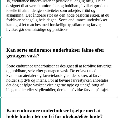
Ja, endurance underbukser er perfekte til daglig brug. De er
designet til at være komfortable og holdbare, hvilket gør dem
ideelle til almindelige aktiviteter som arbejde, fritid og
afslapning. Det åndbare stof og den gode pasform sikrer, at du
forbliver behagelig hele dagen. Sorte endurance underbukser
kan også let matches med forskellige tøjstilarter og farver,
hvilket gør dem alsidige og praktiske.
Kan sorte endurance underbukser falme efter
gentagen vask?
Sorte endurance underbukser er designet til at forblive farverige
og holdbare, selv efter gentagen vask. De er lavet med
kvalitetsmaterialer og farveteknologier, der sikrer, at farven
holder sig dyb og intens. For at bevare farvestyrken anbefales
det dog at følge vaskeanvisningerne nøje og undgå brug af
blegemidler eller skyllemidler, der kan påvirke farven på tøjet.
Kan endurance underbukser hjælpe med at
holde huden tør og fri for ubehagelige lugte?