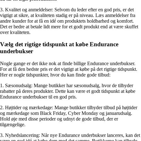
3. Kvalitet og anmeldelser: Selvom du leder efter en god pris, er det
vigtigt at sikre, at kvaliteten stadig er på niveau. Læs anmeldelser fra
andre kunder for at få en idé om produktets holdbarhed og komfort.
Det er bedre at betale lidt mere for et godt produkt end at være skuffet
over kvaliteten.
Vælg det rigtige tidspunkt at købe Endurance
underbukser
Nogle gange er det ikke nok at finde billige Endurance underbukser.
For at få den bedste pris er det vigtigt at købe på det rigtige tidspunkt.
Her er nogle tidspunkter, hvor du kan finde gode tilbud:
1. Sæsonudsalg: Mange butikker har sæsonudsalg, hvor de tilbyder
rabatter på deres produkter. Dette kan være et godt tidspunkt at købe
Endurance underbukser til en god pris.
2. Højtider og mærkedage: Mange butikker tilbyder tilbud på højtider
og mærkedage som Black Friday, Cyber Monday og januarudsalg.
Hold øje med disse perioder og udnyt de gode tilbud, der er
tilgængelige.
3. Nyhedslancering: Når nye Endurance underbukser lanceres, kan det
være en god idé at købe dem med det samme. Butikkerne kan tilbyde