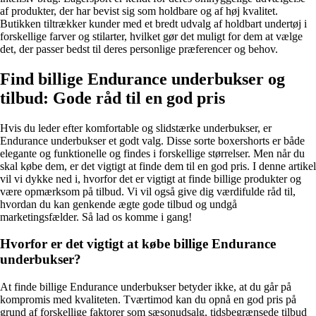
af produkter, der har bevist sig som holdbare og af høj kvalitet.
Butikken tiltrækker kunder med et bredt udvalg af holdbart undertøj i
forskellige farver og stilarter, hvilket gør det muligt for dem at vælge
det, der passer bedst til deres personlige præferencer og behov.
Find billige Endurance underbukser og
tilbud: Gode råd til en god pris
Hvis du leder efter komfortable og slidstærke underbukser, er
Endurance underbukser et godt valg. Disse sorte boxershorts er både
elegante og funktionelle og findes i forskellige størrelser. Men når du
skal købe dem, er det vigtigt at finde dem til en god pris. I denne artikel
vil vi dykke ned i, hvorfor det er vigtigt at finde billige produkter og
være opmærksom på tilbud. Vi vil også give dig værdifulde råd til,
hvordan du kan genkende ægte gode tilbud og undgå
marketingsfælder. Så lad os komme i gang!
Hvorfor er det vigtigt at købe billige Endurance
underbukser?
At finde billige Endurance underbukser betyder ikke, at du går på
kompromis med kvaliteten. Tværtimod kan du opnå en god pris på
grund af forskellige faktorer som sæsonudsalg, tidsbegrænsede tilbud