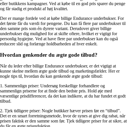
eller butikkens kampagner. Ved at købe til en god pris sparer du penge
og får stadig et produkt af høj kvalitet.
Der er mange fordele ved at købe billige Endurance underbukser. For
det første får du værdi for pengene. Du kan få flere par underbukser til
den samme pris som én dyrere variant. Derudover giver billige
underbukser dig mulighed for at skifte oftere, hvilket er vigtigt for
personlig hygiejne. Ved at have flere par underbukser kan du også
reducere slid og forlænge holdbarheden af ​​hver enkelt.
Hvordan genkender du ægte gode tilbud?
Når du leder efter billige Endurance underbukser, er det vigtigt at
kunne skelne mellem ægte gode tilbud og marketingsfælder. Her er
nogle tips til, hvordan du kan genkende ægte gode tilbud:
1. Sammenlign priser: Undersøg forskellige forhandlere og
sammenlign priserne for at finde den bedste pris. Hold øje med
væsentlige prisdifferencer, da det kan indikere, at du har fundet et godt
tilbud.
2. Tjek tidligere priser: Nogle butikker hæver prisen før en “tilbud”.
Det er en smart forretningsmetode, hvor de synes at give dig rabat, når
prisen faktisk er den samme som før. Tjek tidligere priser for at sikre, at
du får en ægte prisreduktion.