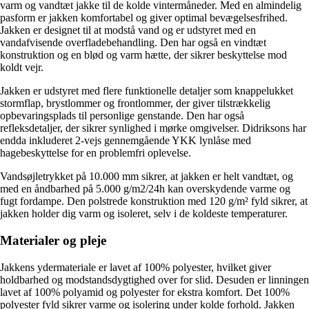
varm og vandtæt jakke til de kolde vintermåneder. Med en almindelig
pasform er jakken komfortabel og giver optimal bevægelsesfrihed.
Jakken er designet til at modstå vand og er udstyret med en
vandafvisende overfladebehandling. Den har også en vindtæt
konstruktion og en blød og varm hætte, der sikrer beskyttelse mod
koldt vejr.
Jakken er udstyret med flere funktionelle detaljer som knappelukket
stormflap, brystlommer og frontlommer, der giver tilstrækkelig
opbevaringsplads til personlige genstande. Den har også
refleksdetaljer, der sikrer synlighed i mørke omgivelser. Didriksons har
endda inkluderet 2-vejs gennemgående YKK lynlåse med
hagebeskyttelse for en problemfri oplevelse.
Vandsøjletrykket på 10.000 mm sikrer, at jakken er helt vandtæt, og
med en åndbarhed på 5.000 g/m2/24h kan overskydende varme og
fugt fordampe. Den polstrede konstruktion med 120 g/m² fyld sikrer, at
jakken holder dig varm og isoleret, selv i de koldeste temperaturer.
Materialer og pleje
Jakkens ydermateriale er lavet af 100% polyester, hvilket giver
holdbarhed og modstandsdygtighed over for slid. Desuden er linningen
lavet af 100% polyamid og polyester for ekstra komfort. Det 100%
polyester fyld sikrer varme og isolering under kolde forhold. Jakken