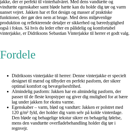
jakke, der er perfekt til vinterhalvåret. Med dens vandtætte og
vindtætte egenskaber samt bløde hætte kan du holde dig tør og varm
uanset vejret. Jakken har et flot design og masser af praktiske
funktioner, der gør den nem at bruge. Med dens miljøvenlige
produktion og reflekterende detaljer er sikkerhed og bæredygtighed
også i fokus. Så hvis du leder efter en pålidelig og komfortabel
vinterjakke, er Didriksons Sebastian Vinterjakke til herrer et godt valg.
Fordele
Didriksons vinterjakke til herrer: Denne vinterjakke er specielt
designet til mænd og tilbyder en perfekt pasform, der sikrer
optimal komfort og bevægelsesfrihed.
Almindelig pasform: Jakken har en almindelig pasform, der
passer til de fleste kropstyper og giver dig mulighed for at bære
lag under jakken for ekstra varme.
Egenskaber – varm, blød og vandtæt: Jakken er polstret med
120 g/m² fyld, der holder dig varm selv på kolde vinterdage.
Den bløde og behagelige tekstur sikrer en behagelig følelse,
mens den vandtætte overfladebehandling holder dig tør i
regnvejr.