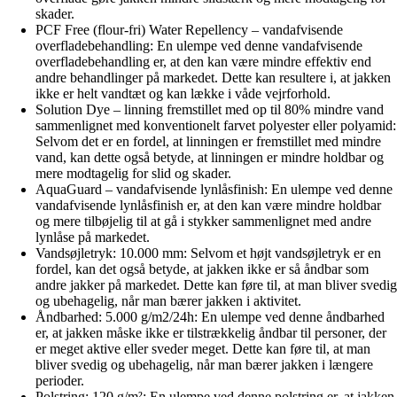
skader.
PCF Free (flour-fri) Water Repellency – vandafvisende
overfladebehandling: En ulempe ved denne vandafvisende
overfladebehandling er, at den kan være mindre effektiv end
andre behandlinger på markedet. Dette kan resultere i, at jakken
ikke er helt vandtæt og kan lække i våde vejrforhold.
Solution Dye – linning fremstillet med op til 80% mindre vand
sammenlignet med konventionelt farvet polyester eller polyamid:
Selvom det er en fordel, at linningen er fremstillet med mindre
vand, kan dette også betyde, at linningen er mindre holdbar og
mere modtagelig for slid og skader.
AquaGuard – vandafvisende lynlåsfinish: En ulempe ved denne
vandafvisende lynlåsfinish er, at den kan være mindre holdbar
og mere tilbøjelig til at gå i stykker sammenlignet med andre
lynlåse på markedet.
Vandsøjletryk: 10.000 mm: Selvom et højt vandsøjletryk er en
fordel, kan det også betyde, at jakken ikke er så åndbar som
andre jakker på markedet. Dette kan føre til, at man bliver svedig
og ubehagelig, når man bærer jakken i aktivitet.
Åndbarhed: 5.000 g/m2/24h: En ulempe ved denne åndbarhed
er, at jakken måske ikke er tilstrækkelig åndbar til personer, der
er meget aktive eller sveder meget. Dette kan føre til, at man
bliver svedig og ubehagelig, når man bærer jakken i længere
perioder.
Polstring: 120 g/m²: En ulempe ved denne polstring er, at jakken