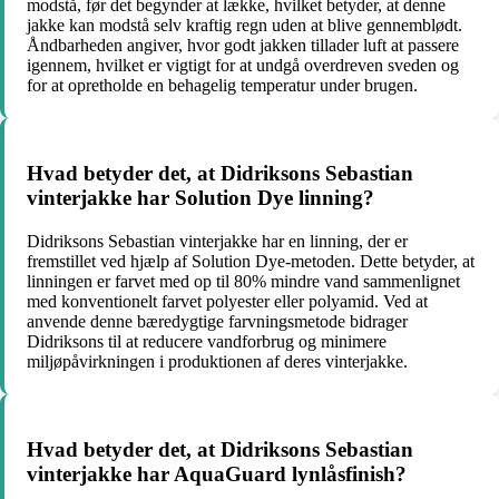
modstå, før det begynder at lække, hvilket betyder, at denne
jakke kan modstå selv kraftig regn uden at blive gennemblødt.
Åndbarheden angiver, hvor godt jakken tillader luft at passere
igennem, hvilket er vigtigt for at undgå overdreven sveden og
for at opretholde en behagelig temperatur under brugen.
Hvad betyder det, at Didriksons Sebastian
vinterjakke har Solution Dye linning?
Didriksons Sebastian vinterjakke har en linning, der er
fremstillet ved hjælp af Solution Dye-metoden. Dette betyder, at
linningen er farvet med op til 80% mindre vand sammenlignet
med konventionelt farvet polyester eller polyamid. Ved at
anvende denne bæredygtige farvningsmetode bidrager
Didriksons til at reducere vandforbrug og minimere
miljøpåvirkningen i produktionen af deres vinterjakke.
Hvad betyder det, at Didriksons Sebastian
vinterjakke har AquaGuard lynlåsfinish?