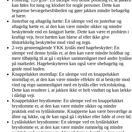
kan føles for tung og klodset for nogle personer. Dette kan
begrænse bevægelsesfriheden og gøre jakken mindre behagelig
at bære.
Justerbar og aftagelig hætte: En ulempe ved en justerbar og
aftagelig hætte er, at den kan være mindre sikker og mindre
beskyttende end en fastgjort hætte. Dette kan være et problem i
kraftigt vejr, hvor hætten kan blæse af eller ikke give
tilstrækkelig beskyttelse mod vind og regn.
2-vejs gennemgående YKK lynlås med hagebeskytter: En
ulempe ved denne lynlås er, at den kan være mindre holdbar og
mere tilbøjelig til at gå i stykker sammenlignet med andre lynlåse
på markedet. Hagebeskytteren kan også være ubehagelig og
gnide mod huden.
Knappelukket stormflap: En ulempe ved en knappelukket
stormflap er, at den kan være mindre effektiv til at beskytte mod
vind og regn sammenlignet med en lynlås eller velcrolukning.
Dette kan resultere i, at jakken ikke er helt vindtæt og kan lække
i dårligt vejr.
Knappelukket brystlomme: En ulempe ved en knappelukket
brystlomme er, at den kan være mindre sikker og mindre
praktisk end en lynlåslomme. Knapperne kan være besværlige at
åbne og lukke, og de kan også gå i stykker eller falde af over tid.
Lynlåslukket brystlomme: En ulempe ved en lynlåslukket
brystlomme er, at den kan være mindre rummelig og mindre