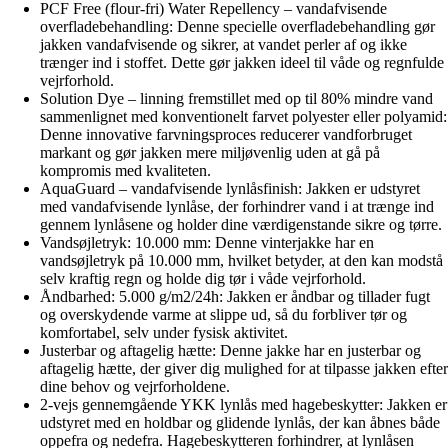
PCF Free (flour-fri) Water Repellency – vandafvisende
overfladebehandling: Denne specielle overfladebehandling gør
jakken vandafvisende og sikrer, at vandet perler af og ikke
trænger ind i stoffet. Dette gør jakken ideel til våde og regnfulde
vejrforhold.
Solution Dye – linning fremstillet med op til 80% mindre vand
sammenlignet med konventionelt farvet polyester eller polyamid:
Denne innovative farvningsproces reducerer vandforbruget
markant og gør jakken mere miljøvenlig uden at gå på
kompromis med kvaliteten.
AquaGuard – vandafvisende lynlåsfinish: Jakken er udstyret
med vandafvisende lynlåse, der forhindrer vand i at trænge ind
gennem lynlåsene og holder dine værdigenstande sikre og tørre.
Vandsøjletryk: 10.000 mm: Denne vinterjakke har en
vandsøjletryk på 10.000 mm, hvilket betyder, at den kan modstå
selv kraftig regn og holde dig tør i våde vejrforhold.
Åndbarhed: 5.000 g/m2/24h: Jakken er åndbar og tillader fugt
og overskydende varme at slippe ud, så du forbliver tør og
komfortabel, selv under fysisk aktivitet.
Justerbar og aftagelig hætte: Denne jakke har en justerbar og
aftagelig hætte, der giver dig mulighed for at tilpasse jakken efter
dine behov og vejrforholdene.
2-vejs gennemgående YKK lynlås med hagebeskytter: Jakken er
udstyret med en holdbar og glidende lynlås, der kan åbnes både
oppefra og nedefra. Hagebeskytteren forhindrer, at lynlåsen