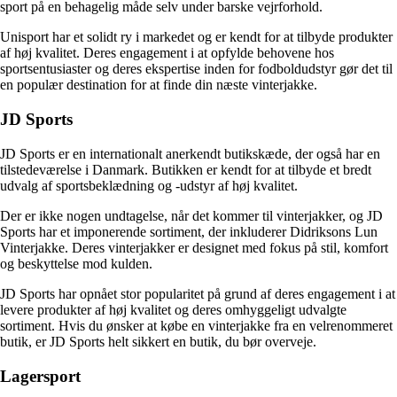
sport på en behagelig måde selv under barske vejrforhold.
Unisport har et solidt ry i markedet og er kendt for at tilbyde produkter
af høj kvalitet. Deres engagement i at opfylde behovene hos
sportsentusiaster og deres ekspertise inden for fodboldudstyr gør det til
en populær destination for at finde din næste vinterjakke.
JD Sports
JD Sports er en internationalt anerkendt butikskæde, der også har en
tilstedeværelse i Danmark. Butikken er kendt for at tilbyde et bredt
udvalg af sportsbeklædning og -udstyr af høj kvalitet.
Der er ikke nogen undtagelse, når det kommer til vinterjakker, og JD
Sports har et imponerende sortiment, der inkluderer Didriksons Lun
Vinterjakke. Deres vinterjakker er designet med fokus på stil, komfort
og beskyttelse mod kulden.
JD Sports har opnået stor popularitet på grund af deres engagement i at
levere produkter af høj kvalitet og deres omhyggeligt udvalgte
sortiment. Hvis du ønsker at købe en vinterjakke fra en velrenommeret
butik, er JD Sports helt sikkert en butik, du bør overveje.
Lagersport