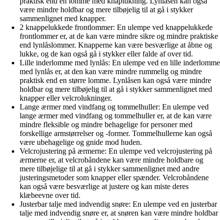
praktisk end en lomme med knaplukning. Lynlåsen kan også
være mindre holdbar og mere tilbøjelig til at gå i stykker
sammenlignet med knapper.
2 knappelukkede frontlommer: En ulempe ved knappelukkede
frontlommer er, at de kan være mindre sikre og mindre praktiske
end lynlåslommer. Knapperne kan være besværlige at åbne og
lukke, og de kan også gå i stykker eller falde af over tid.
Lille inderlomme med lynlås: En ulempe ved en lille inderlomme
med lynlås er, at den kan være mindre rummelig og mindre
praktisk end en større lomme. Lynlåsen kan også være mindre
holdbar og mere tilbøjelig til at gå i stykker sammenlignet med
knapper eller velcrolukninger.
Lange ærmer med vindfang og tommelhuller: En ulempe ved
lange ærmer med vindfang og tommelhuller er, at de kan være
mindre fleksible og mindre behagelige for personer med
forskellige armstørrelser og -former. Tommelhullerne kan også
være ubehagelige og gnide mod huden.
Velcrojustering på ærmerne: En ulempe ved velcrojustering på
ærmerne er, at velcrobåndene kan være mindre holdbare og
mere tilbøjelige til at gå i stykker sammenlignet med andre
justeringsmetoder som knapper eller spænder. Velcrobåndene
kan også være besværlige at justere og kan miste deres
klæbeevne over tid.
Justerbar talje med indvendig snøre: En ulempe ved en justerbar
talje med indvendig snøre er, at snøren kan være mindre holdbar