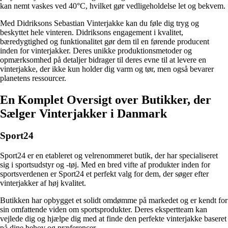
kan nemt vaskes ved 40°C, hvilket gør vedligeholdelse let og bekvem.
Med Didriksons Sebastian Vinterjakke kan du føle dig tryg og
beskyttet hele vinteren. Didriksons engagement i kvalitet,
bæredygtighed og funktionalitet gør dem til en førende producent
inden for vinterjakker. Deres unikke produktionsmetoder og
opmærksomhed på detaljer bidrager til deres evne til at levere en
vinterjakke, der ikke kun holder dig varm og tør, men også bevarer
planetens ressourcer.
En Komplet Oversigt over Butikker, der
Sælger Vinterjakker i Danmark
Sport24
Sport24 er en etableret og velrenommeret butik, der har specialiseret
sig i sportsudstyr og -tøj. Med en bred vifte af produkter inden for
sportsverdenen er Sport24 et perfekt valg for dem, der søger efter
vinterjakker af høj kvalitet.
Butikken har opbygget et solidt omdømme på markedet og er kendt for
sin omfattende viden om sportsprodukter. Deres ekspertteam kan
vejlede dig og hjælpe dig med at finde den perfekte vinterjakke baseret
på dine behov og præferencer.