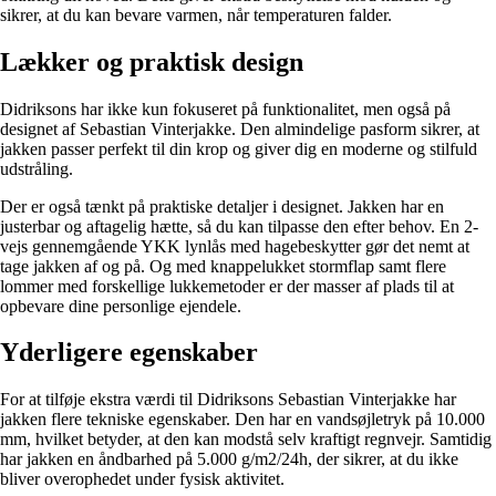
sikrer, at du kan bevare varmen, når temperaturen falder.
Lækker og praktisk design
Didriksons har ikke kun fokuseret på funktionalitet, men også på
designet af Sebastian Vinterjakke. Den almindelige pasform sikrer, at
jakken passer perfekt til din krop og giver dig en moderne og stilfuld
udstråling.
Der er også tænkt på praktiske detaljer i designet. Jakken har en
justerbar og aftagelig hætte, så du kan tilpasse den efter behov. En 2-
vejs gennemgående YKK lynlås med hagebeskytter gør det nemt at
tage jakken af og på. Og med knappelukket stormflap samt flere
lommer med forskellige lukkemetoder er der masser af plads til at
opbevare dine personlige ejendele.
Yderligere egenskaber
For at tilføje ekstra værdi til Didriksons Sebastian Vinterjakke har
jakken flere tekniske egenskaber. Den har en vandsøjletryk på 10.000
mm, hvilket betyder, at den kan modstå selv kraftigt regnvejr. Samtidig
har jakken en åndbarhed på 5.000 g/m2/24h, der sikrer, at du ikke
bliver overophedet under fysisk aktivitet.