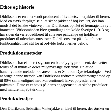
Ethos og historie
Didriksons er en anerkendt producent af kvalitetsvinterjakker til herrer.
Med en stærk forpligtelse til at skabe jakker af høj kvalitet, der kan
modstå det barske vintervejr, har Didriksons opnået et fremragende ry i
branchen. Virksomheden blev grundlagt i det kolde Sverige i 1913 og
har siden da været dedikeret til at levere pålidelige og holdbare
produkter til udendørsentusiaster. Didriksons tror på at kombinere
funktionalitet med stil for at opfylde forbrugernes behov.
Produktionsmetoder
Didriksons har etableret sig som en bæredygtig producent, der sætter
fokus på at mindske deres miljømæssige fodaftryk. En af de
banebrydende metoder, de anvender, er Solution Dye-teknologien. Ved
at bruge denne metode kan Didriksons reducere vandforbruget med op
til 80% sammenlignet med konventionelt farvet polyester eller
polyamid. Dette er et bevis på deres engagement i at skabe produkter
med mindre miljøpåvirkning.
Produktdetaljer
Den Didriksons Sebastian Vinterjakke er ideel til herrer, der ønsker en