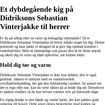
Et dybdegående kig på
Didriksons Sebastian
Vinterjakke til herrer
Er du på udkig efter en varm og behagelig vinterjakke? Så er
Didriksons Sebastian Vinterjakke til herrer måske noget for dig. Denne
polstrede og lune jakke er designet til at give dig optimal komfort i
vinterhalvåret. Med sit almindelige snit passer den til de fleste mænd
og sikrer dig en varm og blød oplevelse, når kulden bider.
Hold dig tør og varm
Didriksons Sebastian Vinterjakke er ikke kun lækker, den er også
praktisk. Jakken er udstyret med en vandafvisende
overfladebehandling, der gør den fuldstændig vandtæt. Så uanset om
det er regn eller sne, kan du være sikker på at holde dig tør. Derudover
er jakken vindtæt, så du kan bevare varmen selv på blæsende dage.
En vigtig detalje er den bløde og varme hætte, der kan pakkes godt
omkring dit hoved. Dette giver ekstra beskyttelse mod kulden og