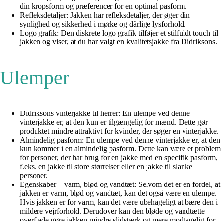
din kropsform og præferencer for en optimal pasform.
Refleksdetaljer: Jakken har refleksdetaljer, der øger din
synlighed og sikkerhed i mørke og dårlige lysforhold.
Logo grafik: Den diskrete logo grafik tilføjer et stilfuldt touch til
jakken og viser, at du har valgt en kvalitetsjakke fra Didriksons.
Ulemper
Didriksons vinterjakke til herrer: En ulempe ved denne
vinterjakke er, at den kun er tilgængelig for mænd. Dette gør
produktet mindre attraktivt for kvinder, der søger en vinterjakke.
Almindelig pasform: En ulempe ved denne vinterjakke er, at den
kun kommer i en almindelig pasform. Dette kan være et problem
for personer, der har brug for en jakke med en specifik pasform,
f.eks. en jakke til store størrelser eller en jakke til slanke
personer.
Egenskaber – varm, blød og vandtæt: Selvom det er en fordel, at
jakken er varm, blød og vandtæt, kan det også være en ulempe.
Hvis jakken er for varm, kan det være ubehageligt at bære den i
mildere vejrforhold. Derudover kan den bløde og vandtætte
overflade gøre jakken mindre slidstærk og mere modtagelig for