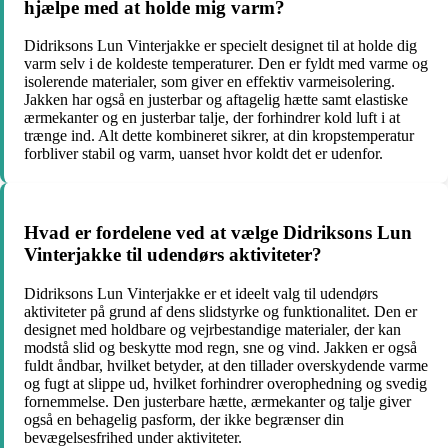
hjælpe med at holde mig varm?
Didriksons Lun Vinterjakke er specielt designet til at holde dig
varm selv i de koldeste temperaturer. Den er fyldt med varme og
isolerende materialer, som giver en effektiv varmeisolering.
Jakken har også en justerbar og aftagelig hætte samt elastiske
ærmekanter og en justerbar talje, der forhindrer kold luft i at
trænge ind. Alt dette kombineret sikrer, at din kropstemperatur
forbliver stabil og varm, uanset hvor koldt det er udenfor.
Hvad er fordelene ved at vælge Didriksons Lun
Vinterjakke til udendørs aktiviteter?
Didriksons Lun Vinterjakke er et ideelt valg til udendørs
aktiviteter på grund af dens slidstyrke og funktionalitet. Den er
designet med holdbare og vejrbestandige materialer, der kan
modstå slid og beskytte mod regn, sne og vind. Jakken er også
fuldt åndbar, hvilket betyder, at den tillader overskydende varme
og fugt at slippe ud, hvilket forhindrer overophedning og svedig
fornemmelse. Den justerbare hætte, ærmekanter og talje giver
også en behagelig pasform, der ikke begrænser din
bevægelsesfrihed under aktiviteter.