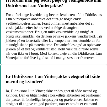
Hvordan kan jeg bedst pleje og vedligeholde min
Didriksons Lun Vinterjakke?
For at forlænge levetiden og bevare kvaliteten af din Didriksons
Lun Vinterjakke anbefales det at følge nogle enkle
vedligeholdelsesrutiner. Først og fremmest anbefales det at
vaske jakken efter behov ved at følge de angivne
vaskeinstruktioner. Brug en mild vaskemiddel og undgå at
bruge skyllemiddel, da det kan påvirke jakkens vandtæthed. Tør
jakken på en tørrestativ eller lav temperatur i tørretumbleren for
at undgå skade på materialerne. Det anbefales også at opbevare
jakken på et tørt og ventileret sted, helst væk fra direkte sollys,
når den ikke er i brug. Med korrekt pleje vil din Didriksons Lun
Vinterjakke forblive i god stand i mange sæsoner fremover.
Er Didriksons Lun Vinterjakke velegnet til både
mænd og kvinder?
Ja, Didriksons Lun Vinterjakke er designet til både mænd og
kvinder. Den er tilgængelig i forskellige størrelser og pasformer,
der passer til forskellige kropstyper og præferencer. Jakken er
designet til at give en god pasform, uanset om du er en mand