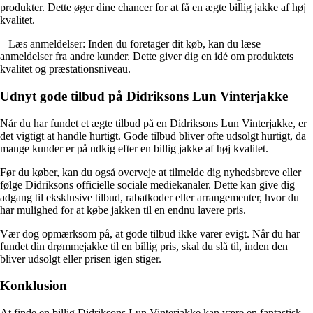
produkter. Dette øger dine chancer for at få en ægte billig jakke af høj
kvalitet.
– Læs anmeldelser: Inden du foretager dit køb, kan du læse
anmeldelser fra andre kunder. Dette giver dig en idé om produktets
kvalitet og præstationsniveau.
Udnyt gode tilbud på Didriksons Lun Vinterjakke
Når du har fundet et ægte tilbud på en Didriksons Lun Vinterjakke, er
det vigtigt at handle hurtigt. Gode tilbud bliver ofte udsolgt hurtigt, da
mange kunder er på udkig efter en billig jakke af høj kvalitet.
Før du køber, kan du også overveje at tilmelde dig nyhedsbreve eller
følge Didriksons officielle sociale mediekanaler. Dette kan give dig
adgang til eksklusive tilbud, rabatkoder eller arrangementer, hvor du
har mulighed for at købe jakken til en endnu lavere pris.
Vær dog opmærksom på, at gode tilbud ikke varer evigt. Når du har
fundet din drømmejakke til en billig pris, skal du slå til, inden den
bliver udsolgt eller prisen igen stiger.
Konklusion
At finde en billig Didriksons Lun Vinterjakke kan være en fantastisk