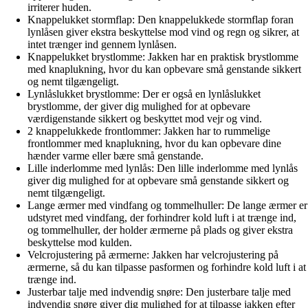
irriterer huden.
Knappelukket stormflap: Den knappelukkede stormflap foran
lynlåsen giver ekstra beskyttelse mod vind og regn og sikrer, at
intet trænger ind gennem lynlåsen.
Knappelukket brystlomme: Jakken har en praktisk brystlomme
med knaplukning, hvor du kan opbevare små genstande sikkert
og nemt tilgængeligt.
Lynlåslukket brystlomme: Der er også en lynlåslukket
brystlomme, der giver dig mulighed for at opbevare
værdigenstande sikkert og beskyttet mod vejr og vind.
2 knappelukkede frontlommer: Jakken har to rummelige
frontlommer med knaplukning, hvor du kan opbevare dine
hænder varme eller bære små genstande.
Lille inderlomme med lynlås: Den lille inderlomme med lynlås
giver dig mulighed for at opbevare små genstande sikkert og
nemt tilgængeligt.
Lange ærmer med vindfang og tommelhuller: De lange ærmer er
udstyret med vindfang, der forhindrer kold luft i at trænge ind,
og tommelhuller, der holder ærmerne på plads og giver ekstra
beskyttelse mod kulden.
Velcrojustering på ærmerne: Jakken har velcrojustering på
ærmerne, så du kan tilpasse pasformen og forhindre kold luft i at
trænge ind.
Justerbar talje med indvendig snøre: Den justerbare talje med
indvendig snøre giver dig mulighed for at tilpasse jakken efter