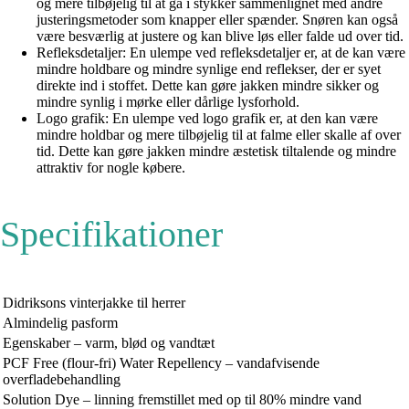
og mere tilbøjelig til at gå i stykker sammenlignet med andre
justeringsmetoder som knapper eller spænder. Snøren kan også
være besværlig at justere og kan blive løs eller falde ud over tid.
Refleksdetaljer: En ulempe ved refleksdetaljer er, at de kan være
mindre holdbare og mindre synlige end reflekser, der er syet
direkte ind i stoffet. Dette kan gøre jakken mindre sikker og
mindre synlig i mørke eller dårlige lysforhold.
Logo grafik: En ulempe ved logo grafik er, at den kan være
mindre holdbar og mere tilbøjelig til at falme eller skalle af over
tid. Dette kan gøre jakken mindre æstetisk tiltalende og mindre
attraktiv for nogle købere.
Specifikationer
Didriksons vinterjakke til herrer
Almindelig pasform
Egenskaber – varm, blød og vandtæt
PCF Free (flour-fri) Water Repellency – vandafvisende
overfladebehandling
Solution Dye – linning fremstillet med op til 80% mindre vand