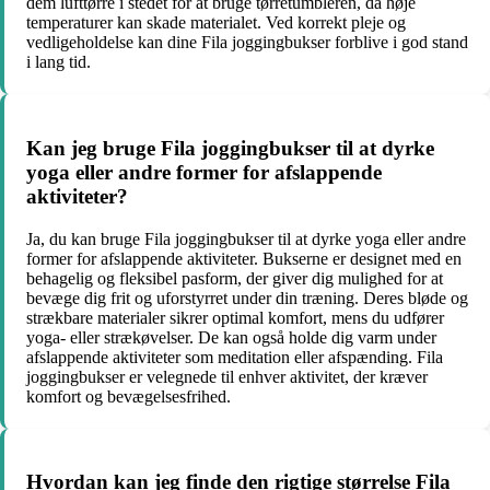
dem lufttørre i stedet for at bruge tørretumbleren, da høje
temperaturer kan skade materialet. Ved korrekt pleje og
vedligeholdelse kan dine Fila joggingbukser forblive i god stand
i lang tid.
Kan jeg bruge Fila joggingbukser til at dyrke
yoga eller andre former for afslappende
aktiviteter?
Ja, du kan bruge Fila joggingbukser til at dyrke yoga eller andre
former for afslappende aktiviteter. Bukserne er designet med en
behagelig og fleksibel pasform, der giver dig mulighed for at
bevæge dig frit og uforstyrret under din træning. Deres bløde og
strækbare materialer sikrer optimal komfort, mens du udfører
yoga- eller strækøvelser. De kan også holde dig varm under
afslappende aktiviteter som meditation eller afspænding. Fila
joggingbukser er velegnede til enhver aktivitet, der kræver
komfort og bevægelsesfrihed.
Hvordan kan jeg finde den rigtige størrelse Fila