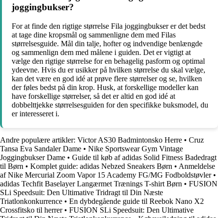
joggingbukser?
For at finde den rigtige størrelse Fila joggingbukser er det bedst
at tage dine kropsmål og sammenligne dem med Filas
størrelsesguide. Mål din talje, hofter og indvendige benlængde
og sammenlign dem med målene i guiden. Det er vigtigt at
vælge den rigtige størrelse for en behagelig pasform og optimal
ydeevne. Hvis du er usikker på hvilken størrelse du skal vælge,
kan det være en god idé at prøve flere størrelser og se, hvilken
der føles bedst på din krop. Husk, at forskellige modeller kan
have forskellige størrelser, så det er altid en god idé at
dobbelttjekke størrelsesguiden for den specifikke buksmodel, du
er interesseret i.
Andre populære artikler:
Victor AS30 Badmintonsko Herre
•
Cruz
Tansa Eva Sandaler Dame
•
Nike Sportswear Gym Vintage
Joggingbukser Dame
•
Guide til køb af adidas Solid Fitness Badedragt
til Børn
•
Komplet guide: adidas Nebzed Sneakers Børn
•
Anmeldelse
af Nike Mercurial Zoom Vapor 15 Academy FG/MG Fodboldstøvler
•
adidas Techfit Baselayer Langærmet Trænings T-shirt Børn
•
FUSION
SLi Speedsuit: Den Ultimative Tridragt til Din Næste
Triatlonkonkurrence
•
En dybdegående guide til Reebok Nano X2
Crossfitsko til herrer
•
FUSION SLi Speedsuit: Den Ultimative