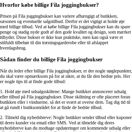
Hvorfor købe billige Fila joggingbukser?
Prisen på Fila joggingbukser kan variere afhængigt af butikken,
sæsonen og eventuelle salgstilbud. Derfor er det vigtigt at holde øje
med billige tilbud. Ved at købe billige Fila joggingbukser kan du spare
penge og stadig nyde godt af den gode kvalitet og design, som mærket
tilbyder. Disse bukser er ikke kun praktiske, men kan også være et
stilfuldt tilbehør til din træningsgarderobe eller til afslappet
hverdagsbrug.
Sådan finder du billige Fila joggingbukser
Når du leder efter billige Fila joggingbukser, er der nogle nøglepunkter,
du skal være opmærksom på for at sikre, at du får den bedste pris. Her
er nogle tips til at finde gode tilbud:
1. Hold øje med udsalgsskiltene: Mange butikker annoncerer udsalg
eller tilbud på Fila joggingbukser. Disse skiltning er ofte placeret foran
butikken eller i vinduerne, så det er svært at overse dem. Tag dig tid til
at gå rundt i butiksområdet for at finde de bedste tilbud.
2. Tilmeld dig nyhedsbreve: Nogle butikker sender tilbud eller kuponer
til deres kunder via email eller SMS. Ved at tilmelde dig deres
nyhedsbreve kan du modtage opdateringer om kommende udsalg eller