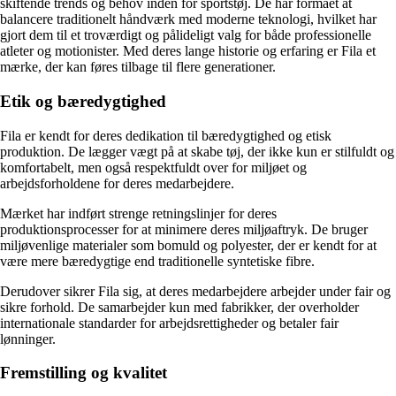
skiftende trends og behov inden for sportstøj. De har formået at
balancere traditionelt håndværk med moderne teknologi, hvilket har
gjort dem til et troværdigt og pålideligt valg for både professionelle
atleter og motionister. Med deres lange historie og erfaring er Fila et
mærke, der kan føres tilbage til flere generationer.
Etik og bæredygtighed
Fila er kendt for deres dedikation til bæredygtighed og etisk
produktion. De lægger vægt på at skabe tøj, der ikke kun er stilfuldt og
komfortabelt, men også respektfuldt over for miljøet og
arbejdsforholdene for deres medarbejdere.
Mærket har indført strenge retningslinjer for deres
produktionsprocesser for at minimere deres miljøaftryk. De bruger
miljøvenlige materialer som bomuld og polyester, der er kendt for at
være mere bæredygtige end traditionelle syntetiske fibre.
Derudover sikrer Fila sig, at deres medarbejdere arbejder under fair og
sikre forhold. De samarbejder kun med fabrikker, der overholder
internationale standarder for arbejdsrettigheder og betaler fair
lønninger.
Fremstilling og kvalitet