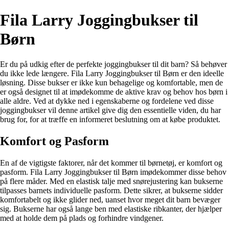
Fila Larry Joggingbukser til
Børn
Er du på udkig efter de perfekte joggingbukser til dit barn? Så behøver
du ikke lede længere. Fila Larry Joggingbukser til Børn er den ideelle
løsning. Disse bukser er ikke kun behagelige og komfortable, men de
er også designet til at imødekomme de aktive krav og behov hos børn i
alle aldre. Ved at dykke ned i egenskaberne og fordelene ved disse
joggingbukser vil denne artikel give dig den essentielle viden, du har
brug for, for at træffe en informeret beslutning om at købe produktet.
Komfort og Pasform
En af de vigtigste faktorer, når det kommer til børnetøj, er komfort og
pasform. Fila Larry Joggingbukser til Børn imødekommer disse behov
på flere måder. Med en elastisk talje med snørejustering kan bukserne
tilpasses barnets individuelle pasform. Dette sikrer, at bukserne sidder
komfortabelt og ikke glider ned, uanset hvor meget dit barn bevæger
sig. Bukserne har også lange ben med elastiske ribkanter, der hjælper
med at holde dem på plads og forhindre vindgener.