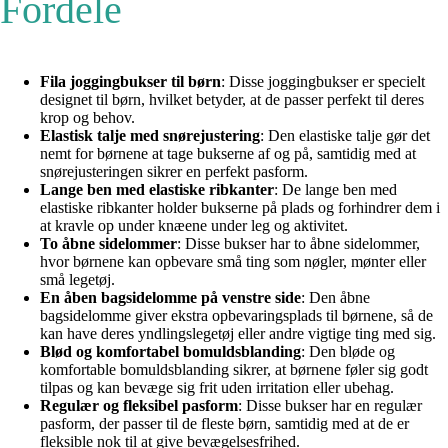
Fordele
Fila joggingbukser til børn
: Disse joggingbukser er specielt
designet til børn, hvilket betyder, at de passer perfekt til deres
krop og behov.
Elastisk talje med snørejustering
: Den elastiske talje gør det
nemt for børnene at tage bukserne af og på, samtidig med at
snørejusteringen sikrer en perfekt pasform.
Lange ben med elastiske ribkanter
: De lange ben med
elastiske ribkanter holder bukserne på plads og forhindrer dem i
at kravle op under knæene under leg og aktivitet.
To åbne sidelommer
: Disse bukser har to åbne sidelommer,
hvor børnene kan opbevare små ting som nøgler, mønter eller
små legetøj.
En åben bagsidelomme på venstre side
: Den åbne
bagsidelomme giver ekstra opbevaringsplads til børnene, så de
kan have deres yndlingslegetøj eller andre vigtige ting med sig.
Blød og komfortabel bomuldsblanding
: Den bløde og
komfortable bomuldsblanding sikrer, at børnene føler sig godt
tilpas og kan bevæge sig frit uden irritation eller ubehag.
Regulær og fleksibel pasform
: Disse bukser har en regulær
pasform, der passer til de fleste børn, samtidig med at de er
fleksible nok til at give bevægelsesfrihed.