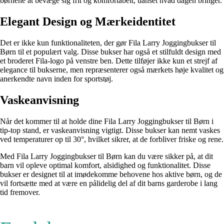
børnene at bevæge sig frit og komfortabelt, uanset hvad dagen bringer.
Elegant Design og Mærkeidentitet
Det er ikke kun funktionaliteten, der gør Fila Larry Joggingbukser til
Børn til et populært valg. Disse bukser har også et stilfuldt design med
et broderet Fila-logo på venstre ben. Dette tilføjer ikke kun et strejf af
elegance til bukserne, men repræsenterer også mærkets høje kvalitet og
anerkendte navn inden for sportstøj.
Vaskeanvisning
Når det kommer til at holde dine Fila Larry Joggingbukser til Børn i
tip-top stand, er vaskeanvisning vigtigt. Disse bukser kan nemt vaskes
ved temperaturer op til 30°, hvilket sikrer, at de forbliver friske og rene.
Med Fila Larry Joggingbukser til Børn kan du være sikker på, at dit
barn vil opleve optimal komfort, alsidighed og funktionalitet. Disse
bukser er designet til at imødekomme behovene hos aktive børn, og de
vil fortsætte med at være en pålidelig del af dit barns garderobe i lang
tid fremover.