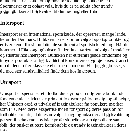
butikken har et solidt omdømme for kvalitet og pålidelighed.
Sportmaster er et oplagt valg, hvis du er på udkig efter trendy
joggingbukser af høj kvalitet til din træning eller fritid.
Intersport
Intersport er en international sportskæde, der opererer i mange lande,
herunder Danmark. Butikken har et stort udvalg af sportsprodukter og
er især kendt for sit omfattende sortiment af sportsbeklædning. Når det
kommer til Fila joggingbukser, finder du et varieret udvalg af modeller
og stilarter hos Intersport. Butikken har et fremragende omdømme og
tilbyder produkter af høj kvalitet til konkurrencedygtige priser. Uanset
om du leder efter klassiske eller mere moderne Fila joggingbukser, vil
du med stor sandsynlighed finde dem hos Intersport.
Unisport
Unisport er specialiseret i fodboldudstyr og er en førende butik inden
for denne niche. Mens de primært fokuserer på fodboldtøj og -tilbehør,
har Unisport også et udvalg af joggingbukser fra populære mærker
som Fila. Med deres ekspertise inden for sport og deres passion for
fodbold sikrer de, at deres udvalg af joggingbukser er af høj kvalitet og
passer til behovene hos både professionelle og amatørspillere samt
folk, der ønsker at bære komfortable og trendy joggingbukser i deres
fritid.