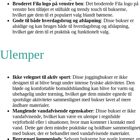
Broderet Fila logo på venstre ben
: Det broderede Fila logo på
venstre ben tilføjer et stilfuldt og trendy touch til bukserne,
hvilket gør dem til et populært valg blandt børnene.
Gode til både hverdagsbrug og afslapning
: Disse bukser er
alsidige og kan bruges både til hverdagsbrug og afslapning,
hvilket gør dem til et praktisk og funktionelt valg.
Ulemper
Ikke velegnet til aktiv sport
: Disse joggingbukser er ikke
designet til at blive brugt under intense fysiske aktiviteter. Den
bløde og komfortable bomuldsblanding kan blive for varm og
ubehagelig under træning, hvilket gør dem mindre egnede til
sportslige aktiviteter sammenlignet med bukser lavet af mere
åndbare materialer.
Manglende vandafvisende egenskaber
: Disse bukser er ikke
vandafvisende, hvilket kan være en ulempe i regnfulde
vejrforhold eller i situationer, hvor man kommer i kontakt med
vand. Dette gør dem mindre praktiske og holdbare sammenlignet
med bukser, der er behandlet med vandafvisende materialer.
Begrænset lommeplads
: Selvom bukserne har nogle lommer, er