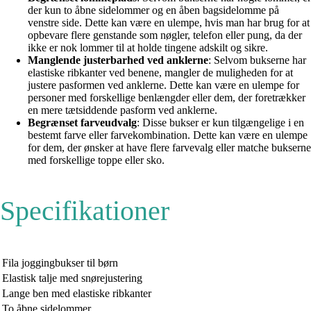
der kun to åbne sidelommer og en åben bagsidelomme på
venstre side. Dette kan være en ulempe, hvis man har brug for at
opbevare flere genstande som nøgler, telefon eller pung, da der
ikke er nok lommer til at holde tingene adskilt og sikre.
Manglende justerbarhed ved anklerne
: Selvom bukserne har
elastiske ribkanter ved benene, mangler de muligheden for at
justere pasformen ved anklerne. Dette kan være en ulempe for
personer med forskellige benlængder eller dem, der foretrækker
en mere tætsiddende pasform ved anklerne.
Begrænset farveudvalg
: Disse bukser er kun tilgængelige i en
bestemt farve eller farvekombination. Dette kan være en ulempe
for dem, der ønsker at have flere farvevalg eller matche bukserne
med forskellige toppe eller sko.
Specifikationer
Fila joggingbukser til børn
Elastisk talje med snørejustering
Lange ben med elastiske ribkanter
To åbne sidelommer