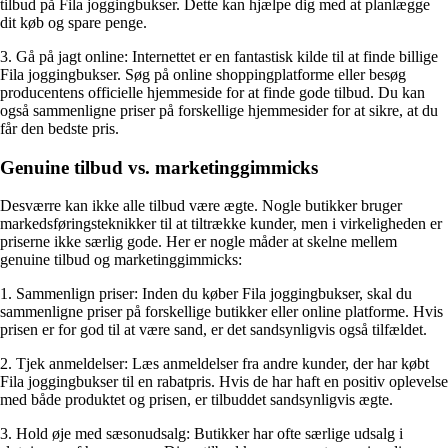
tilbud på Fila joggingbukser. Dette kan hjælpe dig med at planlægge
dit køb og spare penge.
3. Gå på jagt online: Internettet er en fantastisk kilde til at finde billige
Fila joggingbukser. Søg på online shoppingplatforme eller besøg
producentens officielle hjemmeside for at finde gode tilbud. Du kan
også sammenligne priser på forskellige hjemmesider for at sikre, at du
får den bedste pris.
Genuine tilbud vs. marketinggimmicks
Desværre kan ikke alle tilbud være ægte. Nogle butikker bruger
markedsføringsteknikker til at tiltrække kunder, men i virkeligheden er
priserne ikke særlig gode. Her er nogle måder at skelne mellem
genuine tilbud og marketinggimmicks:
1. Sammenlign priser: Inden du køber Fila joggingbukser, skal du
sammenligne priser på forskellige butikker eller online platforme. Hvis
prisen er for god til at være sand, er det sandsynligvis også tilfældet.
2. Tjek anmeldelser: Læs anmeldelser fra andre kunder, der har købt
Fila joggingbukser til en rabatpris. Hvis de har haft en positiv oplevelse
med både produktet og prisen, er tilbuddet sandsynligvis ægte.
3. Hold øje med sæsonudsalg: Butikker har ofte særlige udsalg i