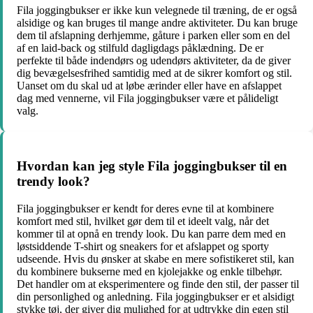
Fila joggingbukser er ikke kun velegnede til træning, de er også
alsidige og kan bruges til mange andre aktiviteter. Du kan bruge
dem til afslapning derhjemme, gåture i parken eller som en del
af en laid-back og stilfuld dagligdags påklædning. De er
perfekte til både indendørs og udendørs aktiviteter, da de giver
dig bevægelsesfrihed samtidig med at de sikrer komfort og stil.
Uanset om du skal ud at løbe ærinder eller have en afslappet
dag med vennerne, vil Fila joggingbukser være et pålideligt
valg.
Hvordan kan jeg style Fila joggingbukser til en
trendy look?
Fila joggingbukser er kendt for deres evne til at kombinere
komfort med stil, hvilket gør dem til et ideelt valg, når det
kommer til at opnå en trendy look. Du kan parre dem med en
løstsiddende T-shirt og sneakers for et afslappet og sporty
udseende. Hvis du ønsker at skabe en mere sofistikeret stil, kan
du kombinere bukserne med en kjolejakke og enkle tilbehør.
Det handler om at eksperimentere og finde den stil, der passer til
din personlighed og anledning. Fila joggingbukser er et alsidigt
stykke tøj, der giver dig mulighed for at udtrykke din egen stil