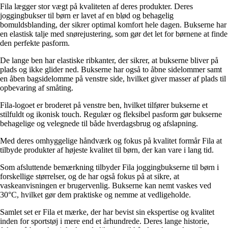
Fila lægger stor vægt på kvaliteten af deres produkter. Deres
joggingbukser til børn er lavet af en blød og behagelig
bomuldsblanding, der sikrer optimal komfort hele dagen. Bukserne har
en elastisk talje med snørejustering, som gør det let for børnene at finde
den perfekte pasform.
De lange ben har elastiske ribkanter, der sikrer, at bukserne bliver på
plads og ikke glider ned. Bukserne har også to åbne sidelommer samt
en åben bagsidelomme på venstre side, hvilket giver masser af plads til
opbevaring af småting.
Fila-logoet er broderet på venstre ben, hvilket tilfører bukserne et
stilfuldt og ikonisk touch. Regulær og fleksibel pasform gør bukserne
behagelige og velegnede til både hverdagsbrug og afslapning.
Med deres omhyggelige håndværk og fokus på kvalitet formår Fila at
tilbyde produkter af højeste kvalitet til børn, der kan vare i lang tid.
Som afsluttende bemærkning tilbyder Fila joggingbukserne til børn i
forskellige størrelser, og de har også fokus på at sikre, at
vaskeanvisningen er brugervenlig. Bukserne kan nemt vaskes ved
30°C, hvilket gør dem praktiske og nemme at vedligeholde.
Samlet set er Fila et mærke, der har bevist sin ekspertise og kvalitet
inden for sportstøj i mere end et århundrede. Deres lange historie,