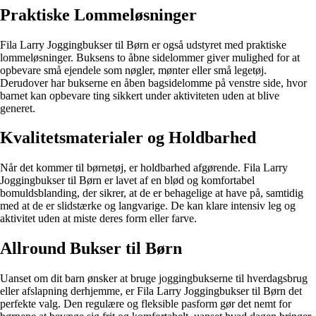
Praktiske Lommeløsninger
Fila Larry Joggingbukser til Børn er også udstyret med praktiske
lommeløsninger. Buksens to åbne sidelommer giver mulighed for at
opbevare små ejendele som nøgler, mønter eller små legetøj.
Derudover har bukserne en åben bagsidelomme på venstre side, hvor
barnet kan opbevare ting sikkert under aktiviteten uden at blive
generet.
Kvalitetsmaterialer og Holdbarhed
Når det kommer til børnetøj, er holdbarhed afgørende. Fila Larry
Joggingbukser til Børn er lavet af en blød og komfortabel
bomuldsblanding, der sikrer, at de er behagelige at have på, samtidig
med at de er slidstærke og langvarige. De kan klare intensiv leg og
aktivitet uden at miste deres form eller farve.
Allround Bukser til Børn
Uanset om dit barn ønsker at bruge joggingbukserne til hverdagsbrug
eller afslapning derhjemme, er Fila Larry Joggingbukser til Børn det
perfekte valg. Den regulære og fleksible pasform gør det nemt for