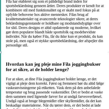
Fila har etableret sig som et pålideligt brand inden for
sportsbeklædning gennem årtier. Deres produkter er kendt for at
kombinere stil med funktionalitet og er skabt med fokus på at
opfylde behovene hos aktive mennesker. Filas brug af
kvalitetsmaterialer og avancerede teknologier sikrer, at deres
beklædningsgenstande er holdbare og modstandsdygtige over
for slid. Deres designs er altid opdaterede og moderne, hvilket
gør dem populære blandt både sportsfolk og modebevidste
individer. Når du køber Fila, får du ikke kun et produkt, du kan
stole på, men også et stykke sportsbeklædning, der afspejler din
personlige stil.
Hvordan kan jeg pleje mine Fila joggingbukser
for at sikre, at de holder længe?
For at sikre, at dine Fila joggingbukser holder længe, er det
vigtigt at pleje dem korrekt. Først og fremmest bør du altid følge
vaskeanvisningerne på etiketten. Vask dem på den anbefalede
temperatur og brug passende vaskemidler. Det er bedst at vaske
dem sammen med lignende farver for at undgå farveoverførsel.
Undgå også at bruge blegemidler eller skyllemidler, da det kan
beskadige materialerne. Når du tørrer dem, er det bedst at lade