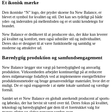
Et ikonisk mærke
Den ikoniske “N” logo, der pryder skoene fra New Balance, er
blevet et symbol for kvalitet og stil. Det kan ses tydeligt på både
yder- og indersiden på mellemfoden og er et unikt kendetegn for
brandet.
New Balance er dedikeret til at producere sko, der ikke kun leverer
på kvalitet og komfort, men også udstråler stil og individualitet.
Deres sko er designet til at være funktionelle og samtidig se
moderne og attraktive ud.
Bæredygtig produktion og samfundsengagement
New Balance lægger stor vægt på bæredygtighed og ansvarlig
produktion. Virksomheden arbejder kontinuerligt på at reducere
deres miljømæssige fodaftryk ved at implementere energieffektive
produktionsmetoder og bruge genanvendelige materialer, hvor det er
muligt. De er også engagerede i at støtte lokale samfund og værdige
formål.
Samlet set er New Balance en globalt anerkendt producent af sports-
og løbesko, der har bevist sit værd over tid. Deres fokus på kvalitet,
teknologi og bæredygtighed gør dem til et foretrukket valg for
mange atleter og aktive personer verden over.