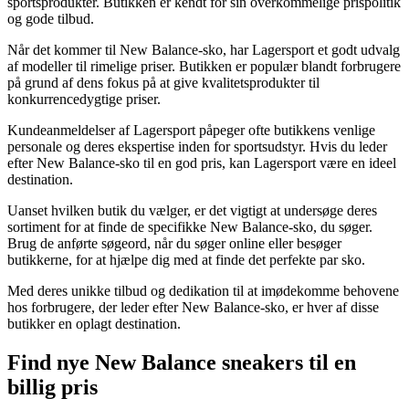
sportsprodukter. Butikken er kendt for sin overkommelige prispolitik
og gode tilbud.
Når det kommer til New Balance-sko, har Lagersport et godt udvalg
af modeller til rimelige priser. Butikken er populær blandt forbrugere
på grund af dens fokus på at give kvalitetsprodukter til
konkurrencedygtige priser.
Kundeanmeldelser af Lagersport påpeger ofte butikkens venlige
personale og deres ekspertise inden for sportsudstyr. Hvis du leder
efter New Balance-sko til en god pris, kan Lagersport være en ideel
destination.
Uanset hvilken butik du vælger, er det vigtigt at undersøge deres
sortiment for at finde de specifikke New Balance-sko, du søger.
Brug de anførte søgeord, når du søger online eller besøger
butikkerne, for at hjælpe dig med at finde det perfekte par sko.
Med deres unikke tilbud og dedikation til at imødekomme behovene
hos forbrugere, der leder efter New Balance-sko, er hver af disse
butikker en oplagt destination.
Find nye New Balance sneakers til en
billig pris