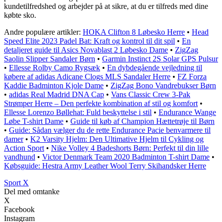
kundetilfredshed og arbejder på at sikre, at du er tilfreds med dine
købte sko.
Andre populære artikler:
HOKA Clifton 8 Løbesko Herre
•
Head
Speed Elite 2023 Padel Bat: Kraft og kontrol til dit spil
•
En
detaljeret guide til Asics Novablast 2 Løbesko Dame
•
ZigZag
Saolin Slipper Sandaler Børn
•
Garmin Instinct 2S Solar GPS Pulsur
•
Ellesse Rolby Camo Rygsæk
•
En dybdegående vejledning til
købere af adidas Adicane Clogs MLS Sandaler Herre
•
FZ Forza
Kaddie Badminton Kjole Dame
•
ZigZag Bono Vandrebukser Børn
•
adidas Real Madrid DNA Cap
•
Vans Classic Crew 3-Pak
Strømper Herre – Den perfekte kombination af stil og komfort
•
Ellesse Lorenzo Bøllehat: Fuld beskyttelse i stil
•
Endurance Wange
Løbe T-shirt Dame
•
Guide til køb af Champion Hættetrøje til Børn
•
Guide: Sådan vælger du de rette Endurance Pacie benvarmere til
damer
•
K2 Varsity Hjelm: Den Ultimative Hjelm til Cykling og
Action Sport
•
Nike Volley 4 Badeshorts Børn: Perfekt til din lille
vandhund
•
Victor Denmark Team 2020 Badminton T-shirt Dame
•
Købsguide: Hestra Army Leather Wool Terry Skihandsker Herre
Sport X
Del med omtanke
X
Facebook
Instagram