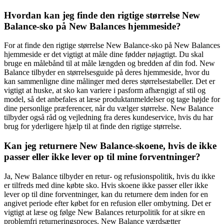
Hvordan kan jeg finde den rigtige størrelse New
Balance-sko på New Balances hjemmeside?
For at finde den rigtige størrelse New Balance-sko på New Balances
hjemmeside er det vigtigt at måle dine fødder nøjagtigt. Du skal
bruge en målebånd til at måle længden og bredden af din fod. New
Balance tilbyder en størrelsesguide på deres hjemmeside, hvor du
kan sammenligne dine målinger med deres størrelsestabeller. Det er
vigtigt at huske, at sko kan variere i pasform afhængigt af stil og
model, så det anbefales at læse produktanmeldelser og tage højde for
dine personlige præferencer, når du vælger størrelse. New Balance
tilbyder også råd og vejledning fra deres kundeservice, hvis du har
brug for yderligere hjælp til at finde den rigtige størrelse.
Kan jeg returnere New Balance-skoene, hvis de ikke
passer eller ikke lever op til mine forventninger?
Ja, New Balance tilbyder en retur- og refusionspolitik, hvis du ikke
er tilfreds med dine købte sko. Hvis skoene ikke passer eller ikke
lever op til dine forventninger, kan du returnere dem inden for en
angivet periode efter købet for en refusion eller ombytning. Det er
vigtigt at læse og følge New Balances returpolitik for at sikre en
problemfri returneringsproces. New Balance værdsætter