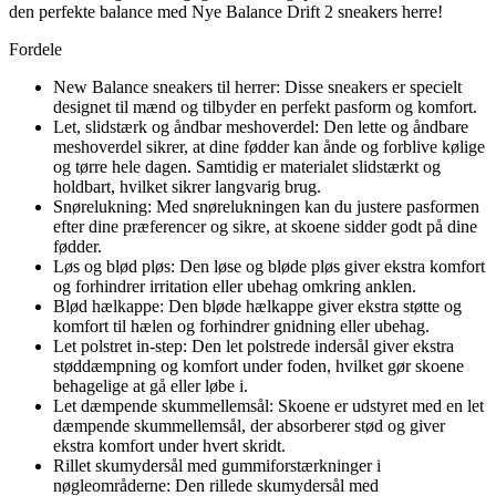
den perfekte balance med Nye Balance Drift 2 sneakers herre!
Fordele
New Balance sneakers til herrer: Disse sneakers er specielt
designet til mænd og tilbyder en perfekt pasform og komfort.
Let, slidstærk og åndbar meshoverdel: Den lette og åndbare
meshoverdel sikrer, at dine fødder kan ånde og forblive kølige
og tørre hele dagen. Samtidig er materialet slidstærkt og
holdbart, hvilket sikrer langvarig brug.
Snørelukning: Med snørelukningen kan du justere pasformen
efter dine præferencer og sikre, at skoene sidder godt på dine
fødder.
Løs og blød pløs: Den løse og bløde pløs giver ekstra komfort
og forhindrer irritation eller ubehag omkring anklen.
Blød hælkappe: Den bløde hælkappe giver ekstra støtte og
komfort til hælen og forhindrer gnidning eller ubehag.
Let polstret in-step: Den let polstrede indersål giver ekstra
støddæmpning og komfort under foden, hvilket gør skoene
behagelige at gå eller løbe i.
Let dæmpende skummellemsål: Skoene er udstyret med en let
dæmpende skummellemsål, der absorberer stød og giver
ekstra komfort under hvert skridt.
Rillet skumydersål med gummiforstærkninger i
nøgleområderne: Den rillede skumydersål med