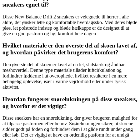
sneakers egnet til?
Disse New Balance Drift 2 sneakers er velegnede til herrer i alle
aldre, der ønsker lette og komfortable hverdagssko. Med deres bløde
pløs, let polstrede indstep og bløde hælkappe er de designet til at
give en god pasform og høj komfort hele dagen.
Hvilket materiale er den øverste del af skoen lavet af,
og hvordan påvirker det brugerens komfort?
Den øverste del af skoen er lavet af en let, slidstærk og åndbar
meshoverdel. Denne type materiale tillader luftcirkulation og
forhindrer fødderne i at overophede, hvilket resulterer i en mere
behagelig oplevelse, især i varme vejrforhold eller under fysisk
aktivitet.
Hvordan fungerer snørelukningen på disse sneakers,
og hvorfor er det vigtigt?
Disse sneakers har en snørelukning, der giver brugeren mulighed for
at tilpasse pasformen efter behov. Snørelukningen sikrer, at skoene
sidder godt på foden og forhindrer dem i at glide rundt under gang
eller løb. Det er vigtigt at have en ordentlig pasform for at undgå