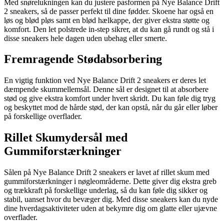
Med snørelukningen kan du justere pasformen på Nye Balance Drift
2 sneakers, så de passer perfekt til dine fødder. Skoene har også en
løs og blød pløs samt en blød hælkappe, der giver ekstra støtte og
komfort. Den let polstrede in-step sikrer, at du kan gå rundt og stå i
disse sneakers hele dagen uden ubehag eller smerte.
Fremragende Stødabsorbering
En vigtig funktion ved Nye Balance Drift 2 sneakers er deres let
dæmpende skummellemsål. Denne sål er designet til at absorbere
stød og give ekstra komfort under hvert skridt. Du kan føle dig tryg
og beskyttet mod de hårde stød, der kan opstå, når du går eller løber
på forskellige overflader.
Rillet Skumydersål med
Gummiforstærkninger
Sålen på Nye Balance Drift 2 sneakers er lavet af rillet skum med
gummiforstærkninger i nøgleområderne. Dette giver dig ekstra greb
og trækkraft på forskellige underlag, så du kan føle dig sikker og
stabil, uanset hvor du bevæger dig. Med disse sneakers kan du nyde
dine hverdagsaktiviteter uden at bekymre dig om glatte eller ujævne
overflader.