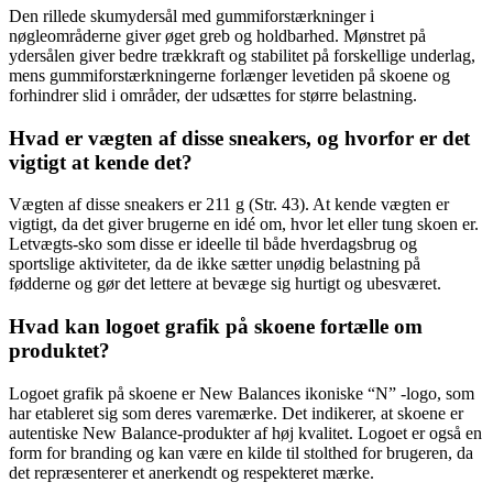
Den rillede skumydersål med gummiforstærkninger i
nøgleområderne giver øget greb og holdbarhed. Mønstret på
ydersålen giver bedre trækkraft og stabilitet på forskellige underlag,
mens gummiforstærkningerne forlænger levetiden på skoene og
forhindrer slid i områder, der udsættes for større belastning.
Hvad er vægten af ​​disse sneakers, og hvorfor er det
vigtigt at kende det?
Vægten af ​​disse sneakers er 211 g (Str. 43). At kende vægten er
vigtigt, da det giver brugerne en idé om, hvor let eller tung skoen er.
Letvægts-sko som disse er ideelle til både hverdagsbrug og
sportslige aktiviteter, da de ikke sætter unødig belastning på
fødderne og gør det lettere at bevæge sig hurtigt og ubesværet.
Hvad kan logoet grafik på skoene fortælle om
produktet?
Logoet grafik på skoene er New Balances ikoniske “N” -logo, som
har etableret sig som deres varemærke. Det indikerer, at skoene er
autentiske New Balance-produkter af høj kvalitet. Logoet er også en
form for branding og kan være en kilde til stolthed for brugeren, da
det repræsenterer et anerkendt og respekteret mærke.