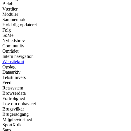
Beløb
Værdier
Moduler
Sammenhold
Hold dig opdateret
Følg
SoMe
Nyhedsbrev
Community
Området
Intern navigation
Websitekort
Opslag
Dataarkiv
Tekstunivers
Feed
Retssystem
Browserdata
Fortrolighed
Lov om ophavsret
Brugsvilkår
Brugeradgang
Miljøbevidsthed
SportX.dk
Saro