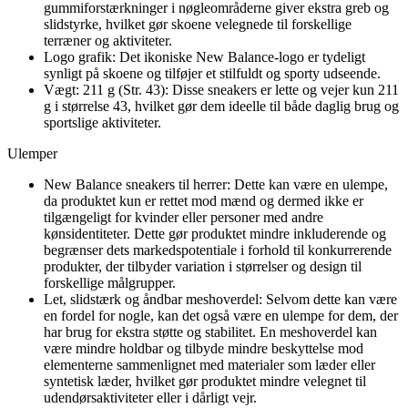
gummiforstærkninger i nøgleområderne giver ekstra greb og
slidstyrke, hvilket gør skoene velegnede til forskellige
terræner og aktiviteter.
Logo grafik: Det ikoniske New Balance-logo er tydeligt
synligt på skoene og tilføjer et stilfuldt og sporty udseende.
Vægt: 211 g (Str. 43): Disse sneakers er lette og vejer kun 211
g i størrelse 43, hvilket gør dem ideelle til både daglig brug og
sportslige aktiviteter.
Ulemper
New Balance sneakers til herrer: Dette kan være en ulempe,
da produktet kun er rettet mod mænd og dermed ikke er
tilgængeligt for kvinder eller personer med andre
kønsidentiteter. Dette gør produktet mindre inkluderende og
begrænser dets markedspotentiale i forhold til konkurrerende
produkter, der tilbyder variation i størrelser og design til
forskellige målgrupper.
Let, slidstærk og åndbar meshoverdel: Selvom dette kan være
en fordel for nogle, kan det også være en ulempe for dem, der
har brug for ekstra støtte og stabilitet. En meshoverdel kan
være mindre holdbar og tilbyde mindre beskyttelse mod
elementerne sammenlignet med materialer som læder eller
syntetisk læder, hvilket gør produktet mindre velegnet til
udendørsaktiviteter eller i dårligt vejr.