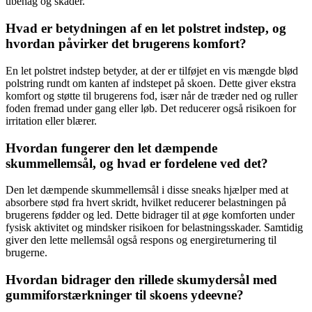
ubehag og skader.
Hvad er betydningen af ​​en let polstret indstep, og
hvordan påvirker det brugerens komfort?
En let polstret indstep betyder, at der er tilføjet en vis mængde blød
polstring rundt om kanten af ​​indstepet på skoen. Dette giver ekstra
komfort og støtte til brugerens fod, især når de træder ned og ruller
foden fremad under gang eller løb. Det reducerer også risikoen for
irritation eller blærer.
Hvordan fungerer den let dæmpende
skummellemsål, og hvad er fordelene ved det?
Den let dæmpende skummellemsål i disse sneaks hjælper med at
absorbere stød fra hvert skridt, hvilket reducerer belastningen på
brugerens fødder og led. Dette bidrager til at øge komforten under
fysisk aktivitet og mindsker risikoen for belastningsskader. Samtidig
giver den lette mellemsål også respons og energireturnering til
brugerne.
Hvordan bidrager den rillede skumydersål med
gummiforstærkninger til skoens ydeevne?