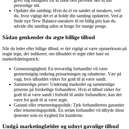
giver dig mulighed for at finde den perfekte sko til din
personlige stil.
Opdater din samling: Hvis du er en samler af sneakers, ved
du, hvor vigtigt det er at holde din samling opdateret. Ved at
finde nye New Balance-sneakers til en billig pris kan du
udvide din samling uden at bruge for mange penge.
Sådan genkender du ægte billige tilbud
Når du leder efter billige tilbud, er det vigtigt at være opmærksom på
nogle tegn, der indikerer, om tilbuddet er ægte eller bare en
markedsføringstrick:
Gennemsigtighed: En troværdig forhandler vil være
gennemsigtig omkring prissætningen og rabatterne. Vær på
vagt, hvis tilbuddet virker for godt til at være sandt.
Sammenlign priser: Undersøg markedet og sammenlign
priserne på forskellige forhandlere. Hvis et tilbud virker for
godt til at være sandt i forhold til andre forhandlere, kan det
være for godt til at være ægte.
Garanti eller returneringspolitik: Tjek forhandlerens garantier
eller returneringspolitik. En seriøs forhandler vil tilbyde disse
tjenester som en tryghed for kunderne.
Undgå marketingfælder og udnyt gavnlige tilbud