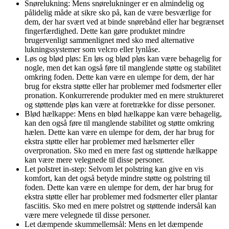
Snørelukning: Mens snørelukninger er en almindelig og
pålidelig måde at sikre sko på, kan de være besværlige for
dem, der har svært ved at binde snørebånd eller har begrænset
fingerfærdighed. Dette kan gøre produktet mindre
brugervenligt sammenlignet med sko med alternative
lukningssystemer som velcro eller lynlåse.
Løs og blød pløs: En løs og blød pløs kan være behagelig for
nogle, men det kan også føre til manglende støtte og stabilitet
omkring foden. Dette kan være en ulempe for dem, der har
brug for ekstra støtte eller har problemer med fodsmerter eller
pronation. Konkurrerende produkter med en mere struktureret
og støttende pløs kan være at foretrække for disse personer.
Blød hælkappe: Mens en blød hælkappe kan være behagelig,
kan den også føre til manglende stabilitet og støtte omkring
hælen. Dette kan være en ulempe for dem, der har brug for
ekstra støtte eller har problemer med hælsmerter eller
overpronation. Sko med en mere fast og støttende hælkappe
kan være mere velegnede til disse personer.
Let polstret in-step: Selvom let polstring kan give en vis
komfort, kan det også betyde mindre støtte og polstring til
foden. Dette kan være en ulempe for dem, der har brug for
ekstra støtte eller har problemer med fodsmerter eller plantar
fasciitis. Sko med en mere polstret og støttende indersål kan
være mere velegnede til disse personer.
Let dæmpende skummellemsål: Mens en let dæmpende