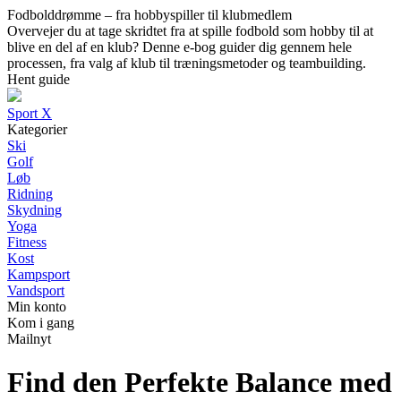
Fodbolddrømme – fra hobbyspiller til klubmedlem
Overvejer du at tage skridtet fra at spille fodbold som hobby til at
blive en del af en klub? Denne e-bog guider dig gennem hele
processen, fra valg af klub til træningsmetoder og teambuilding.
Hent guide
Sport X
Kategorier
Ski
Golf
Løb
Ridning
Skydning
Yoga
Fitness
Kost
Kampsport
Vandsport
Min konto
Kom i gang
Mailnyt
Find den Perfekte Balance med