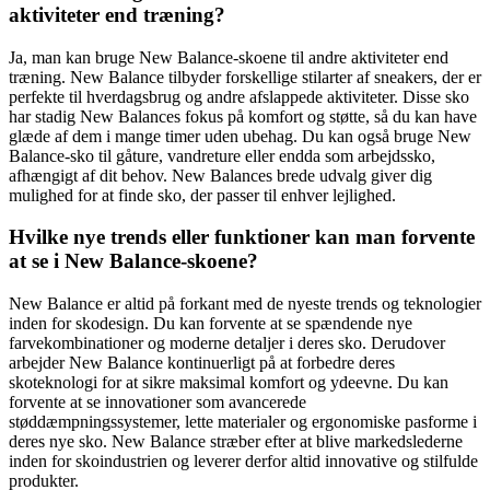
aktiviteter end træning?
Ja, man kan bruge New Balance-skoene til andre aktiviteter end
træning. New Balance tilbyder forskellige stilarter af sneakers, der er
perfekte til hverdagsbrug og andre afslappede aktiviteter. Disse sko
har stadig New Balances fokus på komfort og støtte, så du kan have
glæde af dem i mange timer uden ubehag. Du kan også bruge New
Balance-sko til gåture, vandreture eller endda som arbejdssko,
afhængigt af dit behov. New Balances brede udvalg giver dig
mulighed for at finde sko, der passer til enhver lejlighed.
Hvilke nye trends eller funktioner kan man forvente
at se i New Balance-skoene?
New Balance er altid på forkant med de nyeste trends og teknologier
inden for skodesign. Du kan forvente at se spændende nye
farvekombinationer og moderne detaljer i deres sko. Derudover
arbejder New Balance kontinuerligt på at forbedre deres
skoteknologi for at sikre maksimal komfort og ydeevne. Du kan
forvente at se innovationer som avancerede
støddæmpningssystemer, lette materialer og ergonomiske pasforme i
deres nye sko. New Balance stræber efter at blive markedslederne
inden for skoindustrien og leverer derfor altid innovative og stilfulde
produkter.