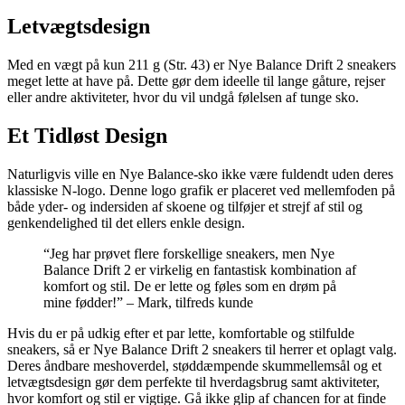
Letvægtsdesign
Med en vægt på kun 211 g (Str. 43) er Nye Balance Drift 2 sneakers
meget lette at have på. Dette gør dem ideelle til lange gåture, rejser
eller andre aktiviteter, hvor du vil undgå følelsen af tunge sko.
Et Tidløst Design
Naturligvis ville en Nye Balance-sko ikke være fuldendt uden deres
klassiske N-logo. Denne logo grafik er placeret ved mellemfoden på
både yder- og indersiden af skoene og tilføjer et strejf af stil og
genkendelighed til det ellers enkle design.
“Jeg har prøvet flere forskellige sneakers, men Nye
Balance Drift 2 er virkelig en fantastisk kombination af
komfort og stil. De er lette og føles som en drøm på
mine fødder!” – Mark, tilfreds kunde
Hvis du er på udkig efter et par lette, komfortable og stilfulde
sneakers, så er Nye Balance Drift 2 sneakers til herrer et oplagt valg.
Deres åndbare meshoverdel, støddæmpende skummellemsål og et
letvægtsdesign gør dem perfekte til hverdagsbrug samt aktiviteter,
hvor komfort og stil er vigtige. Gå ikke glip af chancen for at finde