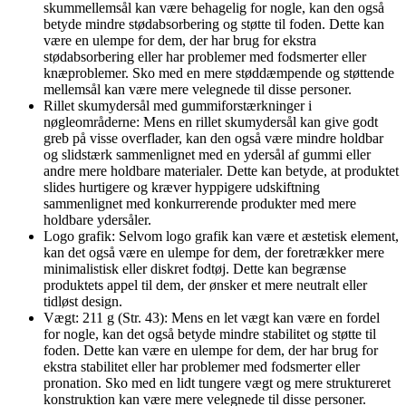
skummellemsål kan være behagelig for nogle, kan den også
betyde mindre stødabsorbering og støtte til foden. Dette kan
være en ulempe for dem, der har brug for ekstra
stødabsorbering eller har problemer med fodsmerter eller
knæproblemer. Sko med en mere støddæmpende og støttende
mellemsål kan være mere velegnede til disse personer.
Rillet skumydersål med gummiforstærkninger i
nøgleområderne: Mens en rillet skumydersål kan give godt
greb på visse overflader, kan den også være mindre holdbar
og slidstærk sammenlignet med en ydersål af gummi eller
andre mere holdbare materialer. Dette kan betyde, at produktet
slides hurtigere og kræver hyppigere udskiftning
sammenlignet med konkurrerende produkter med mere
holdbare ydersåler.
Logo grafik: Selvom logo grafik kan være et æstetisk element,
kan det også være en ulempe for dem, der foretrækker mere
minimalistisk eller diskret fodtøj. Dette kan begrænse
produktets appel til dem, der ønsker et mere neutralt eller
tidløst design.
Vægt: 211 g (Str. 43): Mens en let vægt kan være en fordel
for nogle, kan det også betyde mindre stabilitet og støtte til
foden. Dette kan være en ulempe for dem, der har brug for
ekstra stabilitet eller har problemer med fodsmerter eller
pronation. Sko med en lidt tungere vægt og mere struktureret
konstruktion kan være mere velegnede til disse personer.