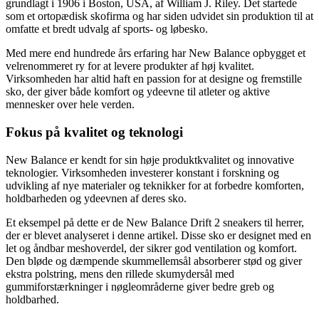
grundlagt i 1906 i Boston, USA, af William J. Riley. Det startede
som et ortopædisk skofirma og har siden udvidet sin produktion til at
omfatte et bredt udvalg af sports- og løbesko.
Med mere end hundrede års erfaring har New Balance opbygget et
velrenommeret ry for at levere produkter af høj kvalitet.
Virksomheden har altid haft en passion for at designe og fremstille
sko, der giver både komfort og ydeevne til atleter og aktive
mennesker over hele verden.
Fokus på kvalitet og teknologi
New Balance er kendt for sin høje produktkvalitet og innovative
teknologier. Virksomheden investerer konstant i forskning og
udvikling af nye materialer og teknikker for at forbedre komforten,
holdbarheden og ydeevnen af deres sko.
Et eksempel på dette er de New Balance Drift 2 sneakers til herrer,
der er blevet analyseret i denne artikel. Disse sko er designet med en
let og åndbar meshoverdel, der sikrer god ventilation og komfort.
Den bløde og dæmpende skummellemsål absorberer stød og giver
ekstra polstring, mens den rillede skumydersål med
gummiforstærkninger i nøgleområderne giver bedre greb og
holdbarhed.