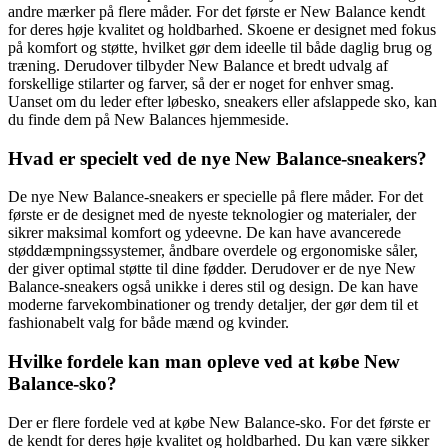
andre mærker på flere måder. For det første er New Balance kendt
for deres høje kvalitet og holdbarhed. Skoene er designet med fokus
på komfort og støtte, hvilket gør dem ideelle til både daglig brug og
træning. Derudover tilbyder New Balance et bredt udvalg af
forskellige stilarter og farver, så der er noget for enhver smag.
Uanset om du leder efter løbesko, sneakers eller afslappede sko, kan
du finde dem på New Balances hjemmeside.
Hvad er specielt ved de nye New Balance-sneakers?
De nye New Balance-sneakers er specielle på flere måder. For det
første er de designet med de nyeste teknologier og materialer, der
sikrer maksimal komfort og ydeevne. De kan have avancerede
støddæmpningssystemer, åndbare overdele og ergonomiske såler,
der giver optimal støtte til dine fødder. Derudover er de nye New
Balance-sneakers også unikke i deres stil og design. De kan have
moderne farvekombinationer og trendy detaljer, der gør dem til et
fashionabelt valg for både mænd og kvinder.
Hvilke fordele kan man opleve ved at købe New
Balance-sko?
Der er flere fordele ved at købe New Balance-sko. For det første er
de kendt for deres høje kvalitet og holdbarhed. Du kan være sikker