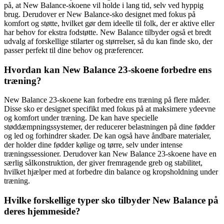
på, at New Balance-skoene vil holde i lang tid, selv ved hyppig
brug. Derudover er New Balance-sko designet med fokus på
komfort og støtte, hvilket gør dem ideelle til folk, der er aktive eller
har behov for ekstra fodstøtte. New Balance tilbyder også et bredt
udvalg af forskellige stilarter og størrelser, så du kan finde sko, der
passer perfekt til dine behov og præferencer.
Hvordan kan New Balance 23-skoene forbedre ens
træning?
New Balance 23-skoene kan forbedre ens træning på flere måder.
Disse sko er designet specifikt med fokus på at maksimere ydeevne
og komfort under træning. De kan have specielle
støddæmpningssystemer, der reducerer belastningen på dine fødder
og led og forhindrer skader. De kan også have åndbare materialer,
der holder dine fødder kølige og tørre, selv under intense
træningssessioner. Derudover kan New Balance 23-skoene have en
særlig sålkonstruktion, der giver fremragende greb og stabilitet,
hvilket hjælper med at forbedre din balance og kropsholdning under
træning.
Hvilke forskellige typer sko tilbyder New Balance på
deres hjemmeside?