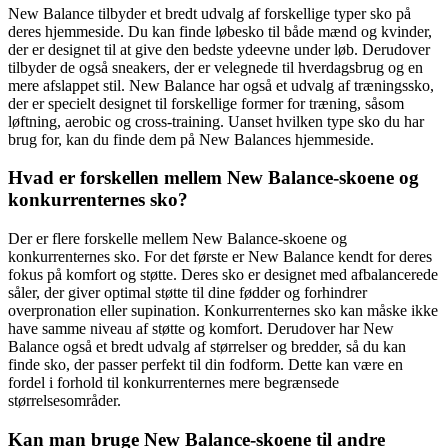
New Balance tilbyder et bredt udvalg af forskellige typer sko på
deres hjemmeside. Du kan finde løbesko til både mænd og kvinder,
der er designet til at give den bedste ydeevne under løb. Derudover
tilbyder de også sneakers, der er velegnede til hverdagsbrug og en
mere afslappet stil. New Balance har også et udvalg af træningssko,
der er specielt designet til forskellige former for træning, såsom
løftning, aerobic og cross-training. Uanset hvilken type sko du har
brug for, kan du finde dem på New Balances hjemmeside.
Hvad er forskellen mellem New Balance-skoene og
konkurrenternes sko?
Der er flere forskelle mellem New Balance-skoene og
konkurrenternes sko. For det første er New Balance kendt for deres
fokus på komfort og støtte. Deres sko er designet med afbalancerede
såler, der giver optimal støtte til dine fødder og forhindrer
overpronation eller supination. Konkurrenternes sko kan måske ikke
have samme niveau af støtte og komfort. Derudover har New
Balance også et bredt udvalg af størrelser og bredder, så du kan
finde sko, der passer perfekt til din fodform. Dette kan være en
fordel i forhold til konkurrenternes mere begrænsede
størrelsesområder.
Kan man bruge New Balance-skoene til andre