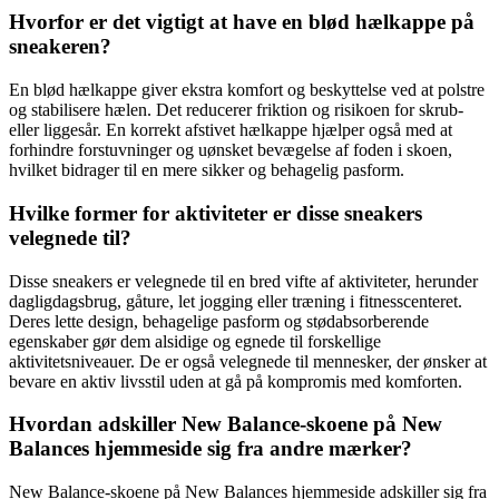
Hvorfor er det vigtigt at have en blød hælkappe på
sneakeren?
En blød hælkappe giver ekstra komfort og beskyttelse ved at polstre
og stabilisere hælen. Det reducerer friktion og risikoen for skrub-
eller liggesår. En korrekt afstivet hælkappe hjælper også med at
forhindre forstuvninger og uønsket bevægelse af foden i skoen,
hvilket bidrager til en mere sikker og behagelig pasform.
Hvilke former for aktiviteter er disse sneakers
velegnede til?
Disse sneakers er velegnede til en bred vifte af aktiviteter, herunder
dagligdagsbrug, gåture, let jogging eller træning i fitnesscenteret.
Deres lette design, behagelige pasform og stødabsorberende
egenskaber gør dem alsidige og egnede til forskellige
aktivitetsniveauer. De er også velegnede til mennesker, der ønsker at
bevare en aktiv livsstil uden at gå på kompromis med komforten.
Hvordan adskiller New Balance-skoene på New
Balances hjemmeside sig fra andre mærker?
New Balance-skoene på New Balances hjemmeside adskiller sig fra