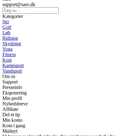
support@saro.dk
Kategorier
Ski
Golf
Løb
Ridning
Skydning
Yoga
Fitness
Kost
Kampsport
Vandsport
Om os
Support
Presseinfo
Eksponering
Min profil
Nyhedsbreve
Affiliate
Del et tip
Min konto
Kom i gang
Mailnyt