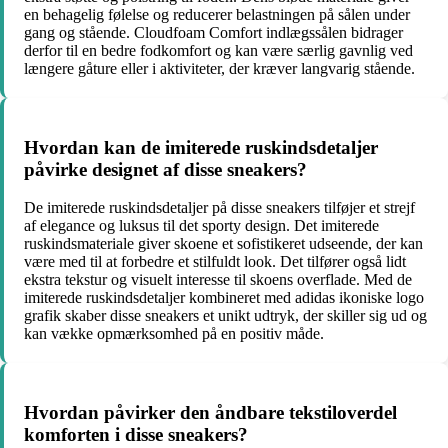
en behagelig følelse og reducerer belastningen på sålen under
gang og stående. Cloudfoam Comfort indlægssålen bidrager
derfor til en bedre fodkomfort og kan være særlig gavnlig ved
længere gåture eller i aktiviteter, der kræver langvarig stående.
Hvordan kan de imiterede ruskindsdetaljer
påvirke designet af disse sneakers?
De imiterede ruskindsdetaljer på disse sneakers tilføjer et strejf
af elegance og luksus til det sporty design. Det imiterede
ruskindsmateriale giver skoene et sofistikeret udseende, der kan
være med til at forbedre et stilfuldt look. Det tilfører også lidt
ekstra tekstur og visuelt interesse til skoens overflade. Med de
imiterede ruskindsdetaljer kombineret med adidas ikoniske logo
grafik skaber disse sneakers et unikt udtryk, der skiller sig ud og
kan vække opmærksomhed på en positiv måde.
Hvordan påvirker den åndbare tekstiloverdel
komforten i disse sneakers?