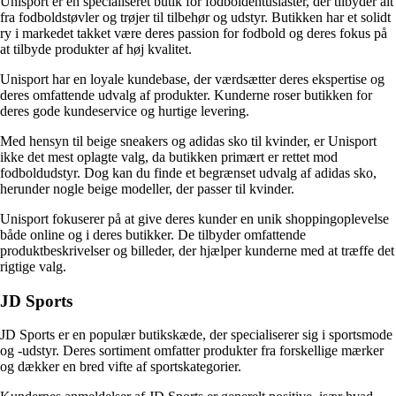
Unisport er en specialiseret butik for fodboldentusiaster, der tilbyder alt
fra fodboldstøvler og trøjer til tilbehør og udstyr. Butikken har et solidt
ry i markedet takket være deres passion for fodbold og deres fokus på
at tilbyde produkter af høj kvalitet.
Unisport har en loyale kundebase, der værdsætter deres ekspertise og
deres omfattende udvalg af produkter. Kunderne roser butikken for
deres gode kundeservice og hurtige levering.
Med hensyn til beige sneakers og adidas sko til kvinder, er Unisport
ikke det mest oplagte valg, da butikken primært er rettet mod
fodboldudstyr. Dog kan du finde et begrænset udvalg af adidas sko,
herunder nogle beige modeller, der passer til kvinder.
Unisport fokuserer på at give deres kunder en unik shoppingoplevelse
både online og i deres butikker. De tilbyder omfattende
produktbeskrivelser og billeder, der hjælper kunderne med at træffe det
rigtige valg.
JD Sports
JD Sports er en populær butikskæde, der specialiserer sig i sportsmode
og -udstyr. Deres sortiment omfatter produkter fra forskellige mærker
og dækker en bred vifte af sportskategorier.