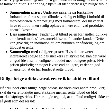
af falske “tilbud”. Her er nogle tips til at identificere ægte billige tilbud:
Sammenlign priser:
Undersøg priserne på forskellige
forhandlere for at se, om tilbudet virkelig er billigt i forhold til
markedsprisen. Vær forsigtig med forhandlere, der hævder at
have et tilbud, men stadig opkræver mere end hvad produktet
normalt koster.
Læs anmeldelser:
Finder du et tilbud på en forhandler, du ikke
er bekendt med, så læs anmeldelserne fra andre kunder. Dette
kan give dig en indikation af, om butikken er pålidelig, og om
tilbudet er ægte.
Sammenlign med tidligere priser:
Hvis du har været
interesseret i beige adidas sneakers i et stykke tid, kan det være
en god idé at sammenligne tilbuddet med tidligere priser. Hvis
prisen pludselig er meget lavere end tidligere, er der en god
chance for, at du har fundet et ægte tilbud.
Billige beige adidas sneakers er ikke altid et tilbud
Når du leder efter billige beige adidas sneakers eller andre produkter,
skal du være forsigtig med at skelne mellem ægte tilbud og blot
markedsføringstricks. Her er nogle tegn på, at et tilbud muligvis ikke er
så godt som det ser ud: