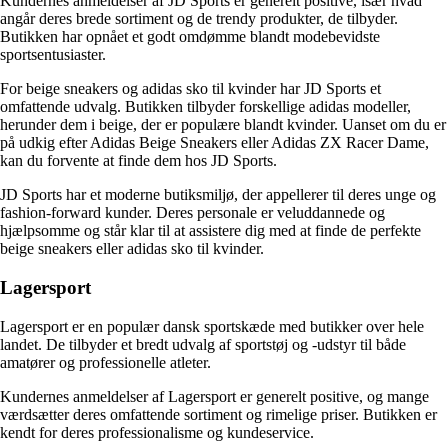
Kundernes anmeldelser af JD Sports er generelt positive, især hvad
angår deres brede sortiment og de trendy produkter, de tilbyder.
Butikken har opnået et godt omdømme blandt modebevidste
sportsentusiaster.
For beige sneakers og adidas sko til kvinder har JD Sports et
omfattende udvalg. Butikken tilbyder forskellige adidas modeller,
herunder dem i beige, der er populære blandt kvinder. Uanset om du er
på udkig efter Adidas Beige Sneakers eller Adidas ZX Racer Dame,
kan du forvente at finde dem hos JD Sports.
JD Sports har et moderne butiksmiljø, der appellerer til deres unge og
fashion-forward kunder. Deres personale er veluddannede og
hjælpsomme og står klar til at assistere dig med at finde de perfekte
beige sneakers eller adidas sko til kvinder.
Lagersport
Lagersport er en populær dansk sportskæde med butikker over hele
landet. De tilbyder et bredt udvalg af sportstøj og -udstyr til både
amatører og professionelle atleter.
Kundernes anmeldelser af Lagersport er generelt positive, og mange
værdsætter deres omfattende sortiment og rimelige priser. Butikken er
kendt for deres professionalisme og kundeservice.