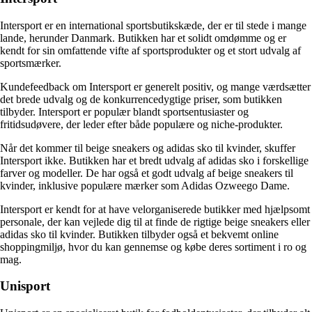
Intersport er en international sportsbutikskæde, der er til stede i mange
lande, herunder Danmark. Butikken har et solidt omdømme og er
kendt for sin omfattende vifte af sportsprodukter og et stort udvalg af
sportsmærker.
Kundefeedback om Intersport er generelt positiv, og mange værdsætter
det brede udvalg og de konkurrencedygtige priser, som butikken
tilbyder. Intersport er populær blandt sportsentusiaster og
fritidsudøvere, der leder efter både populære og niche-produkter.
Når det kommer til beige sneakers og adidas sko til kvinder, skuffer
Intersport ikke. Butikken har et bredt udvalg af adidas sko i forskellige
farver og modeller. De har også et godt udvalg af beige sneakers til
kvinder, inklusive populære mærker som Adidas Ozweego Dame.
Intersport er kendt for at have velorganiserede butikker med hjælpsomt
personale, der kan vejlede dig til at finde de rigtige beige sneakers eller
adidas sko til kvinder. Butikken tilbyder også et bekvemt online
shoppingmiljø, hvor du kan gennemse og købe deres sortiment i ro og
mag.
Unisport