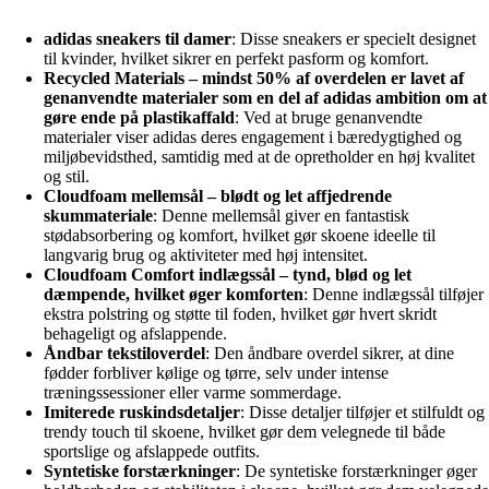
adidas sneakers til damer
: Disse sneakers er specielt designet
til kvinder, hvilket sikrer en perfekt pasform og komfort.
Recycled Materials – mindst 50% af overdelen er lavet af
genanvendte materialer som en del af adidas ambition om at
gøre ende på plastikaffald
: Ved at bruge genanvendte
materialer viser adidas deres engagement i bæredygtighed og
miljøbevidsthed, samtidig med at de opretholder en høj kvalitet
og stil.
Cloudfoam mellemsål – blødt og let affjedrende
skummateriale
: Denne mellemsål giver en fantastisk
stødabsorbering og komfort, hvilket gør skoene ideelle til
langvarig brug og aktiviteter med høj intensitet.
Cloudfoam Comfort indlægssål – tynd, blød og let
dæmpende, hvilket øger komforten
: Denne indlægssål tilføjer
ekstra polstring og støtte til foden, hvilket gør hvert skridt
behageligt og afslappende.
Åndbar tekstiloverdel
: Den åndbare overdel sikrer, at dine
fødder forbliver kølige og tørre, selv under intense
træningssessioner eller varme sommerdage.
Imiterede ruskindsdetaljer
: Disse detaljer tilføjer et stilfuldt og
trendy touch til skoene, hvilket gør dem velegnede til både
sportslige og afslappede outfits.
Syntetiske forstærkninger
: De syntetiske forstærkninger øger