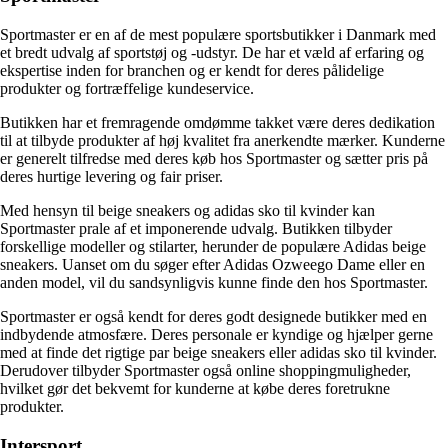
Sportmaster er en af de mest populære sportsbutikker i Danmark med
et bredt udvalg af sportstøj og -udstyr. De har et væld af erfaring og
ekspertise inden for branchen og er kendt for deres pålidelige
produkter og fortræffelige kundeservice.
Butikken har et fremragende omdømme takket være deres dedikation
til at tilbyde produkter af høj kvalitet fra anerkendte mærker. Kunderne
er generelt tilfredse med deres køb hos Sportmaster og sætter pris på
deres hurtige levering og fair priser.
Med hensyn til beige sneakers og adidas sko til kvinder kan
Sportmaster prale af et imponerende udvalg. Butikken tilbyder
forskellige modeller og stilarter, herunder de populære Adidas beige
sneakers. Uanset om du søger efter Adidas Ozweego Dame eller en
anden model, vil du sandsynligvis kunne finde den hos Sportmaster.
Sportmaster er også kendt for deres godt designede butikker med en
indbydende atmosfære. Deres personale er kyndige og hjælper gerne
med at finde det rigtige par beige sneakers eller adidas sko til kvinder.
Derudover tilbyder Sportmaster også online shoppingmuligheder,
hvilket gør det bekvemt for kunderne at købe deres foretrukne
produkter.
Intersport