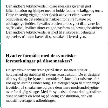
Den åndbare tekstiloverdel i disse sneakers giver en god
luftcirkulation og hjælper med at holde fødderne kølige og tørre.
Dette er særlig vigtigt under fysisk aktivitet eller i varme
omgivelser, da det reducerer risikoen for at få fugtige og
ubehagelige fødder. Tekstiloverdelen er designet til at være let
og fleksibel, hvilket sikrer en god pasform og bevægelsesfrihed.
Den åndbare tekstiloverdel er med til at skabe en behagelig
oplevelse, når man bærer disse sneakers i hverdagen.
Hvad er formålet med de syntetiske
forstærkninger på disse sneakers?
De syntetiske forstærkninger på disse sneakers tilføjer
holdbarhed og stabilitet til skoens konstruktion. De er designet
til at styrke og beskytte de områder af skoen, der udsættes for
slid og belastning under brug. De bidrager også til at forlænge
levetiden på sneakersne og gøre dem mere modstandsdygtige
over for daglig slitage. Med de syntetiske forstærkninger sikrer
disse sneakers en solid og pålidelig konstruktion, der kan
modstå hverdagens udfordringer.