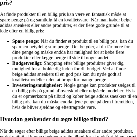
pris?
At finde produkter til en billig pris kan være en fantastisk måde at
spare penge på og samtidig få en kvalitetsvare. Når man køber beige
adidas sneakers eller andre produkter, er der flere gode grunde til at
lede efter en billig pris:
Spare penge:
Når du finder et produkt til en billig pris, kan du
spare en betydelig sum penge. Det betyder, at du får mere for
dine penge og måske endda har mulighed for at købe flere
produkter eller lægge penge til side til noget andet.
Budgetvenligt:
Shopping efter billige produkter giver dig
mulighed for at holde dig inden for dit budget. Ved at finde
beige adidas sneakers til en god pris kan du nyde godt af
kvalitetsmodeller uden at bruge for mange penge.
Investeringsmuligheder:
Nogle gange kan produkter sælges til
en billig pris på grund af overskud eller udgåede modeller. Hvis
du er opmærksom på tilbud og køber beige adidas sneakers til en
billig pris, kan du måske endda tjene penge på dem i fremtiden,
hvis de bliver sjældne og eftertragtede vare.
Hvordan genkender du ægte billige tilbud?
Når du søger efter billige beige adidas sneakers eller andre produkter,
er det vigtigt at kunne genkende ægte tilbud for at undgå at blive narret