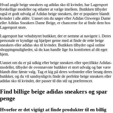
Hvad angår beige sneakers og adidas sko til kvinder, har Lagersport
forskellige modeller og stilarter at vælge imellem. Butikken tilbyder
også et godt udvalg af Adidas beige sneakers, der er populære blandt
kvinder i alle aldre. Uanset om du søger efter Adidas Ozweego Dame
eller Adidas Sneakers Dame Beige, er chancerne for at finde dem hos
Lagersport store.
Lagersport har veludstyret butikker, der er nemme at navigere i. Deres
personale er kyndige og hjælper gerne med at finde de rette beige
sneakers eller adidas sko til kvinder. Butikken tilbyder også online
shoppingmuligheder, så du kan handle lige fra komforten af dit eget
hjem.
Uanset om du er på udkig efter beige sneakers eller specifikke Adidas-
modeller, tilbyder de ovennævnte butikker et stort udvalg og bør være
blandt dine første valg. Tag et kig på deres websteder eller besøg deres
butikker, og du vil sandsynligvis finde de perfekte beige sneakers eller
adidas sko til kvinder, der passer til din stil og præferencer.
Find billige beige adidas sneakers og spar
penge
Hvorfor er det vigtigt at finde produkter til en billig