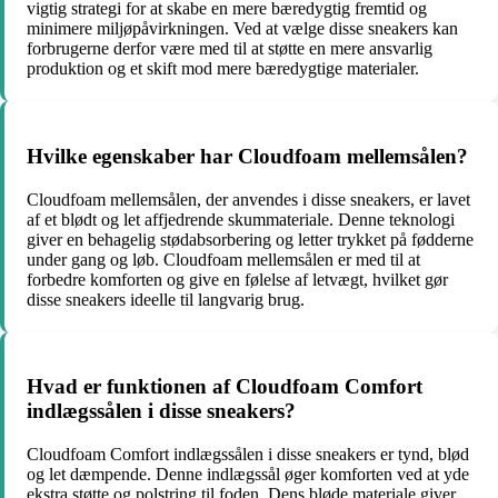
vigtig strategi for at skabe en mere bæredygtig fremtid og
minimere miljøpåvirkningen. Ved at vælge disse sneakers kan
forbrugerne derfor være med til at støtte en mere ansvarlig
produktion og et skift mod mere bæredygtige materialer.
Hvilke egenskaber har Cloudfoam mellemsålen?
Cloudfoam mellemsålen, der anvendes i disse sneakers, er lavet
af et blødt og let affjedrende skummateriale. Denne teknologi
giver en behagelig stødabsorbering og letter trykket på fødderne
under gang og løb. Cloudfoam mellemsålen er med til at
forbedre komforten og give en følelse af letvægt, hvilket gør
disse sneakers ideelle til langvarig brug.
Hvad er funktionen af Cloudfoam Comfort
indlægssålen i disse sneakers?
Cloudfoam Comfort indlægssålen i disse sneakers er tynd, blød
og let dæmpende. Denne indlægssål øger komforten ved at yde
ekstra støtte og polstring til foden. Dens bløde materiale giver