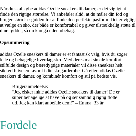
Når du skal købe adidas Ozelle sneakers til damer, er det vigtigt at
finde den rigtige størrelse. Vi anbefaler altid, at du måler din fod og
bruger størrelsesguiden for at finde den perfekte pasform. Det er vigtigt
at vælge en sko, der både er komfortabel og giver tilstrækkelig støtte til
dine fødder, så du kan gå uden ubehag.
Opsummering
adidas Ozelle sneakers til damer er et fantastisk valg, hvis du søger
lette og behagelige hverdagssko. Med deres maksimale komfort,
stilfulde design og bæredygtige materialer vil disse sneakers helt
sikkert blive en favorit i din skogarderobe. Gå efter adidas Ozelle
sneakers til damer, og kombinér komfort og stil på bedste vis.
Brugeranmeldelse:
“Jeg elsker mine adidas Ozelle sneakers til damer! De er
super behagelige at have på og ser samtidig rigtig flotte
ud. Jeg kan klart anbefale dem!” – Emma, 33 år
Fordele