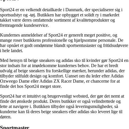
Sport24 er en velkendt detailkæde i Danmark, der specialiserer sig i
sportsudstyr og -tøj. Butikken har opbygget et solidt ry i markedet
takket være deres omfattende sortiment af kvalitetsprodukter og
fremragende kundeservice.
Kundernes anmeldelser af Sport24 er generelt meget positive, og
mange roser butikkens professionelle og hjælpsomme personale. De
har opnået et godt omdømme blandt sportsentusiaster og fritidsudøvere
i hele landet.
Med hensyn til beige sneakers og adidas sko til kvinder gør Sport24 en
stor indsats for at imødekomme kundernes behov. De har et bredt
udvalg af beige sneakers fra forskellige mærker, herunder adidas, der
tilbyder stilfuldt design og komfort. Uanset om du leder efter Adidas
Ozweego Dame eller Adidas ZX Racer Dame, er chancerne for at
finde det hos Sport24 meget store.
Sport24 har et intuitivt og brugervenligt websted, der gør det nemt at
finde det ønskede produkt. Deres butikker er også velindrettede og
lette at navigere i. Butikken tilbyder også leveringsmuligheder, så
kunderne kan få deres beige sneakers eller adidas sko leveret lige til
døren.
Sportmaster