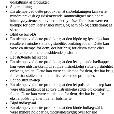
udskiftning af produktet.
Snørelukning
En ulempe ved dette produkt er, at snørelukningen kan være
mindre praktisk og tidskrævende sammenlignet med andre
lukningssystemer som velcro eller lynlåse. Dette kan være en
ulempe for dem, der ønsker hurtig og nem på- og afklædning af
skoene.
Blød og løs pløs
En ulempe ved dette produkt er, at den bløde og løse pløs kan
resultere i mindre støtte og stabilitet omkring foden. Dette kan
være en ulempe for dem, der har brug for ekstra støtte eller
foretrækker en mere tætsiddende pasform.
Let støttende hælkappe
En ulempe ved dette produkt er, at den let støttende hælkappe
kan være utilstrækkelig til at give tilstrækkelig støtte og stabilitet
omkring hælen. Dette kan være en ulempe for dem, der har brug
for ekstra støtte eller lider af hælrelaterede problemer.
Let polstret in-step
En ulempe ved dette produkt er, at den let polstrede in-step kan
være utilstrækkelig til at give tilstrækkelig støtte og komfort til
foden. Dette kan være en ulempe for dem, der har brug for
ekstra polstring eller lider af fodsmerter.
Blød indlægssål
En ulempe ved dette produkt er, at den bløde indlægssål kan
være mindre holdbar og modstandsdygtig over for slid