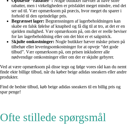
Opblæste “rabatter”:
Nogle butikker hævder at have store
rabatter, men i virkeligheden er prisfaldet meget mindre, end det
ser ud til. Vær opmærksom på præcis, hvor meget du sparer i
forhold til den oprindelige pris.
Begrænset lager:
Begrænsningen af lagerbeholdningen kan
skabe en falsk følelse af knaphed og få dig til at tro, at det er en
sjælden mulighed. Vær opmærksom på, om der er reelle beviser
for lav lagerbeholdning eller om det blot er et salgstrick.
Skjulte omkostninger:
Nogle butikker hæver måske prisen på
tilbehør eller leveringsomkostninger for at opveje “det gode
tilbud”. Vær opmærksom på, om prisen inkluderer alle
nødvendige omkostninger eller om der er skjulte gebyrer.
Ved at være opmærksom på disse tegn og følge vores råd kan du nemt
finde ekte billige tilbud, når du køber beige adidas sneakers eller andre
produkter.
Find de bedste tilbud, køb beige adidas sneakers til en billig pris og
spar penge!
Ofte stillede spørgsmål