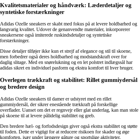
Kvalitetsmaterialer og håndværk: Læderdetaljer og
syntetiske forstærkninger
Adidas Ozelle sneakers er skabt med fokus på at levere holdbarhed og
langvarig kvalitet. Udover de genanvendte materialer, inkorporerer
sneakersene også imiterede ruskindsdetaljer og syntetiske
forstærkninger.
Disse detaljer tilføjer ikke kun et strejf af elegance og stil til skoene,
men forbedrer også deres holdbarhed og modstandskraft over for
daglig slitage. Med en snørelukning og en let polstret indlægssål har
adidas sikret en individuel pasform og ekstra komfort til hver bruger.
Overlegen trækkraft og stabilitet: Rillet gummiydersål
og bredere design
Adidas Ozelle sneakers til damer er udstyret med en rillet
gummiydersål, der sikrer enestående trækkraft på forskellige
overflader. Uanset om det er regnvejr eller glat underlag, kan man stole
på skoene til at levere pålidelig stabilitet og greb.
Den bredere hæl- og forfodsdesign giver også ekstra stabilitet og støtte
til foden. Dette er vigtigt for at reducere risikoen for skader og øge
komforten, især under længere gåture og sportslige aktiviteter.