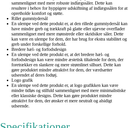
sammenlignet med mere robuste indlægssåler. Dette kan
resultere i behov for hyppigere udskiftning af indlægssålen for at
opretholde komfort og støtte.
Rillet gummiydersål
En ulempe ved dette produkt er, at den rillede gummiydersål kan
have mindre greb og trækkraft på glatte eller ujævne overflader
sammenlignet med mere mønstrede eller skridsikre såler. Dette
kan være en ulempe for dem, der har brug for ekstra stabilitet og
greb under forskellige forhold.
Bredere hæl- og forfodsdesign
En ulempe ved dette produkt er, at det bredere hæl- og
forfodsdesign kan være mindre æstetisk tiltalende for dem, der
foretrækker en slankere og mere strømlinet silhuet. Dette kan
gøre produktet mindre attraktivt for dem, der værdsætter
udseendet af deres fodtøj.
Logo grafik
En ulempe ved dette produkt er, at logo grafikken kan være
mindre tidløs og stilfuld sammenlignet med mere minimalistiske
eller klassiske designs. Dette kan gøre produktet mindre
attraktivt for dem, der ønsker et mere neutralt og alsidigt
udseende.
Specifikationer