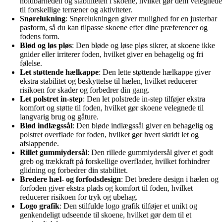
holdbarheden og stabiliteten i skoene, hvilket gør dem velegnede
til forskellige terræner og aktiviteter.
Snørelukning
: Snørelukningen giver mulighed for en justerbar
pasform, så du kan tilpasse skoene efter dine præferencer og
fodens form.
Blød og løs pløs
: Den bløde og løse pløs sikrer, at skoene ikke
gnider eller irriterer foden, hvilket giver en behagelig og fri
følelse.
Let støttende hælkappe
: Den lette støttende hælkappe giver
ekstra stabilitet og beskyttelse til hælen, hvilket reducerer
risikoen for skader og forbedrer din gang.
Let polstret in-step
: Den let polstrede in-step tilføjer ekstra
komfort og støtte til foden, hvilket gør skoene velegnede til
langvarig brug og gåture.
Blød indlægssål
: Den bløde indlægssål giver en behagelig og
polstret overflade for foden, hvilket gør hvert skridt let og
afslappende.
Rillet gummiydersål
: Den rillede gummiydersål giver et godt
greb og trækkraft på forskellige overflader, hvilket forhindrer
glidning og forbedrer din stabilitet.
Bredere hæl- og forfodsdesign
: Det bredere design i hælen og
forfoden giver ekstra plads og komfort til foden, hvilket
reducerer risikoen for tryk og ubehag.
Logo grafik
: Den stilfulde logo grafik tilføjer et unikt og
genkendeligt udseende til skoene, hvilket gør dem til et