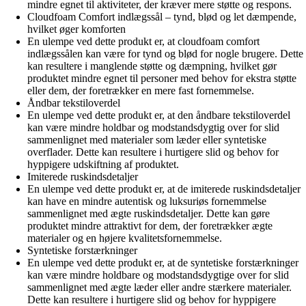
mindre egnet til aktiviteter, der kræver mere støtte og respons.
Cloudfoam Comfort indlægssål – tynd, blød og let dæmpende,
hvilket øger komforten
En ulempe ved dette produkt er, at cloudfoam comfort
indlægssålen kan være for tynd og blød for nogle brugere. Dette
kan resultere i manglende støtte og dæmpning, hvilket gør
produktet mindre egnet til personer med behov for ekstra støtte
eller dem, der foretrækker en mere fast fornemmelse.
Åndbar tekstiloverdel
En ulempe ved dette produkt er, at den åndbare tekstiloverdel
kan være mindre holdbar og modstandsdygtig over for slid
sammenlignet med materialer som læder eller syntetiske
overflader. Dette kan resultere i hurtigere slid og behov for
hyppigere udskiftning af produktet.
Imiterede ruskindsdetaljer
En ulempe ved dette produkt er, at de imiterede ruskindsdetaljer
kan have en mindre autentisk og luksuriøs fornemmelse
sammenlignet med ægte ruskindsdetaljer. Dette kan gøre
produktet mindre attraktivt for dem, der foretrækker ægte
materialer og en højere kvalitetsfornemmelse.
Syntetiske forstærkninger
En ulempe ved dette produkt er, at de syntetiske forstærkninger
kan være mindre holdbare og modstandsdygtige over for slid
sammenlignet med ægte læder eller andre stærkere materialer.
Dette kan resultere i hurtigere slid og behov for hyppigere