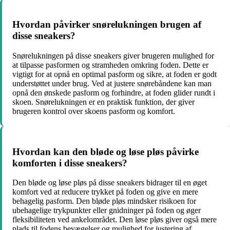
Hvordan påvirker snørelukningen brugen af
disse sneakers?
Snørelukningen på disse sneakers giver brugeren mulighed for
at tilpasse pasformen og stramheden omkring foden. Dette er
vigtigt for at opnå en optimal pasform og sikre, at foden er godt
understøttet under brug. Ved at justere snørebåndene kan man
opnå den ønskede pasform og forhindre, at foden glider rundt i
skoen. Snørelukningen er en praktisk funktion, der giver
brugeren kontrol over skoens pasform og komfort.
Hvordan kan den bløde og løse pløs påvirke
komforten i disse sneakers?
Den bløde og løse pløs på disse sneakers bidrager til en øget
komfort ved at reducere trykket på foden og give en mere
behagelig pasform. Den bløde pløs mindsker risikoen for
ubehagelige trykpunkter eller gnidninger på foden og øger
fleksibiliteten ved ankelområdet. Den løse pløs giver også mere
plads til fodens bevægelser og mulighed for justering af