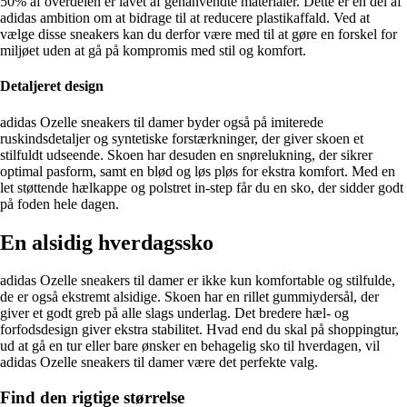
50% af overdelen er lavet af genanvendte materialer. Dette er en del af
adidas ambition om at bidrage til at reducere plastikaffald. Ved at
vælge disse sneakers kan du derfor være med til at gøre en forskel for
miljøet uden at gå på kompromis med stil og komfort.
Detaljeret design
adidas Ozelle sneakers til damer byder også på imiterede
ruskindsdetaljer og syntetiske forstærkninger, der giver skoen et
stilfuldt udseende. Skoen har desuden en snørelukning, der sikrer
optimal pasform, samt en blød og løs pløs for ekstra komfort. Med en
let støttende hælkappe og polstret in-step får du en sko, der sidder godt
på foden hele dagen.
En alsidig hverdagssko
adidas Ozelle sneakers til damer er ikke kun komfortable og stilfulde,
de er også ekstremt alsidige. Skoen har en rillet gummiydersål, der
giver et godt greb på alle slags underlag. Det bredere hæl- og
forfodsdesign giver ekstra stabilitet. Hvad end du skal på shoppingtur,
ud at gå en tur eller bare ønsker en behagelig sko til hverdagen, vil
adidas Ozelle sneakers til damer være det perfekte valg.
Find den rigtige størrelse