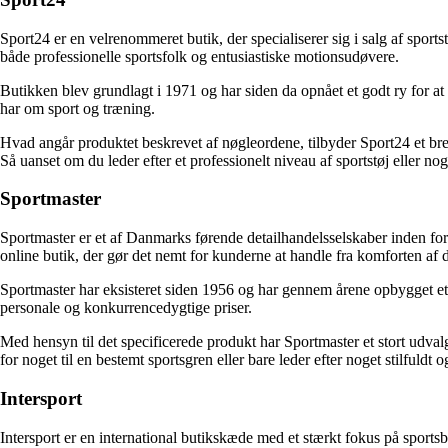
Sport24 er en velrenommeret butik, der specialiserer sig i salg af spor
både professionelle sportsfolk og entusiastiske motionsudøvere.
Butikken blev grundlagt i 1971 og har siden da opnået et godt ry for at
har om sport og træning.
Hvad angår produktet beskrevet af nøgleordene, tilbyder Sport24 et bredt
Så uanset om du leder efter et professionelt niveau af sportstøj eller 
Sportmaster
Sportmaster er et af Danmarks førende detailhandelsselskaber inden for
online butik, der gør det nemt for kunderne at handle fra komforten af 
Sportmaster har eksisteret siden 1956 og har gennem årene opbygget e
personale og konkurrencedygtige priser.
Med hensyn til det specificerede produkt har Sportmaster et stort udvalg
for noget til en bestemt sportsgren eller bare leder efter noget stilfuldt 
Intersport
Intersport er en international butikskæde med et stærkt fokus på sports