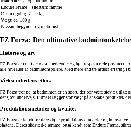
Materiale: stål og aluminium
Endure Frame – slidstærk ramme
Opstrengning: 7 – 9 kg
Vægt: ca. 100 g
Niveau: begynder og motionist
FZ Forza: Den ultimative badmintonketcher
Historie og arv
FZ Forza er en af de mest anerkendte og højt respekterede producenter a
alle niveauer af badmintonspillere. Med mere end tre årtiers erfaring i 
Virksomhedens ethos
FZ Forza tror på, at badminton er en sport, der bør være sjov og tilgæng
det sjovt undervejs. Firmaet lægger stor vægt på at skabe produkter, der
Produktionsmetoder og kvalitet
FZ Forza er kendt for deres høje produktionsstandarder og innovative ti
slagene. Deres slidstærke ramme, også kendt som Endure Frame, sikrer,