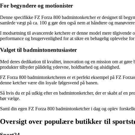
For begyndere og motionister
Denne specifikke FZ Forza 800 badmintonketcher er designet til begynd
samlede vægt på ca. 100 g gør den også nem at håndtere og manøvrere u
I modsætning til avancerede ketchere er denne model mere tilgivende og
performance og brugervenlighed for at sikre en behagelig oplevelse for
Valget til badmintonentusiaster
Med deres dedikation til kvalitet, innovation og en mission om at gøre 
produkter tilbyder pålidelig ydeevne, holdbarhed og alsidighed.
FZ Forza 800 badmintonketcheren er et perfekt eksempel på FZ Forzas en
denne ketcher være din loyale følgesvend på banen.
Så hvis du er på udkig efter en badmintonketcher, der er skabt af en pr
bør vælge.
Saml din egen FZ Forza 800 badmintonketcher i dag og oplev forskellen
Oversigt over populære butikker til sportst
Sport24