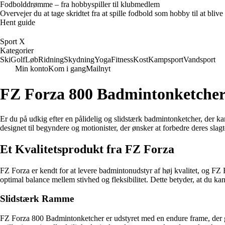
Fodbolddrømme – fra hobbyspiller til klubmedlem
Overvejer du at tage skridtet fra at spille fodbold som hobby til at bl
Hent guide
Sport X
Kategorier
Ski
Golf
Løb
Ridning
Skydning
Yoga
Fitness
Kost
Kampsport
Vandsport
Min konto
Kom i gang
Mailnyt
FZ Forza 800 Badmintonketche
Er du på udkig efter en pålidelig og slidstærk badmintonketcher, der k
designet til begyndere og motionister, der ønsker at forbedre deres sl
Et Kvalitetsprodukt fra FZ Forza
FZ Forza er kendt for at levere badmintonudstyr af høj kvalitet, og FZ
optimal balance mellem stivhed og fleksibilitet. Dette betyder, at du kan
Slidstærk Ramme
FZ Forza 800 Badmintonketcher er udstyret med en endure frame, der gø