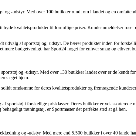
tstøj og -udstyr. Med over 100 butikker rundt om i landet og en omfatten
 tilbyde kvalitetsprodukter til fornuftige priser. Kundeanmeldelser rose
 udvalg af sportstøj og -udstyr. De bærer produkter inden for forskellig
noget mere budgetvenligt, har Sport24 noget for enhver smag og ethvert b
 sportstøj og -udstyr. Med over 130 butikker landet over er de kendt fo
deres eget hjem.
t solidt omdømme for deres kvalitetsprodukter og fremragende kundeser
 af sportstøj i forskellige prisklasser. Deres butikker er velassortered
og behageligt træningstøj, er Sportmaster det perfekte sted at gå hen.
beklædning og -udstyr. Med mere end 5.500 butikker i over 40 lande har 