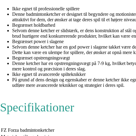
Ikke egnet til professionelle spillere
Denne badmintonketcher er designet til begyndere og motionister,
attraktivt for dem, der ønsker at tage deres spil til et højere nivea
Begrænset holdbarhed
Selvom denne ketcher er slidstærk, er dens konstruktion af stål 
brud hurtigere end konkurrerende produkter, hvilket kan være en 
Begrænset power i slagene
Selvom denne ketcher har en god power i slagene takket være den
Dette kan være en ulempe for spillere, der ønsker at opnå mere k
Begrænset opstrengningsvægt
Denne ketcher har en opstrengningsvægt på 7-9 kg, hvilket bety
mere kontrol og præcision i deres slag.
Ikke egnet til avancerede spilteknikker
På grund af dens design og egenskaber er denne ketcher ikke egnet
udføre mere avancerede teknikker og strategier i deres spil.
Specifikationer
FZ Forza badmintonketcher