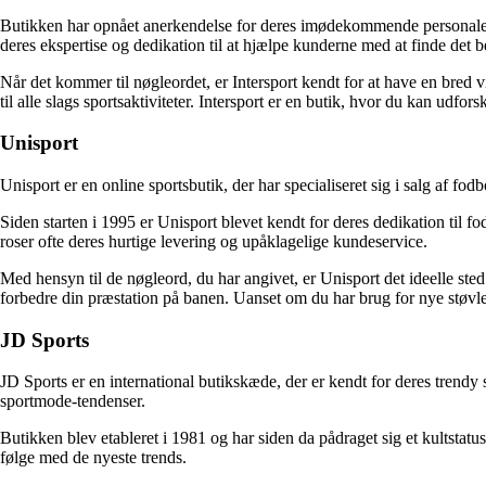
Butikken har opnået anerkendelse for deres imødekommende personale og 
deres ekspertise og dedikation til at hjælpe kunderne med at finde det b
Når det kommer til nøgleordet, er Intersport kendt for at have en bred v
til alle slags sportsaktiviteter. Intersport er en butik, hvor du kan udfor
Unisport
Unisport er en online sportsbutik, der har specialiseret sig i salg af fo
Siden starten i 1995 er Unisport blevet kendt for deres dedikation til fo
roser ofte deres hurtige levering og upåklagelige kundeservice.
Med hensyn til de nøgleord, du har angivet, er Unisport det ideelle sted
forbedre din præstation på banen. Uanset om du har brug for nye støvler, 
JD Sports
JD Sports er en international butikskæde, der er kendt for deres trendy
sportmode-tendenser.
Butikken blev etableret i 1981 og har siden da pådraget sig et kultsta
følge med de nyeste trends.