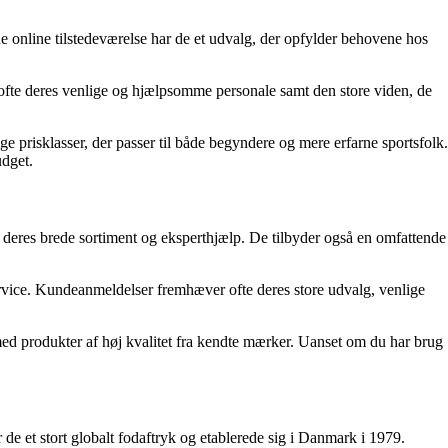
de online tilstedeværelse har de et udvalg, der opfylder behovene hos
r ofte deres venlige og hjælpsomme personale samt den store viden, de
e prisklasser, der passer til både begyndere og mere erfarne sportsfolk.
udget.
r deres brede sortiment og eksperthjælp. De tilbyder også en omfattende
vice. Kundeanmeldelser fremhæver ofte deres store udvalg, venlige
e med produkter af høj kvalitet fra kendte mærker. Uanset om du har brug
de et stort globalt fodaftryk og etablerede sig i Danmark i 1979.