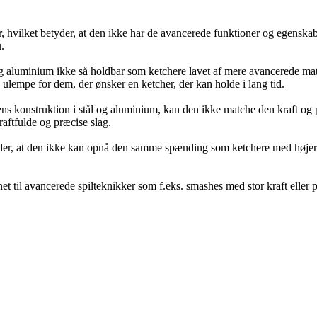
 hvilket betyder, at den ikke har de avancerede funktioner og egenskabe
u.
og aluminium ikke så holdbar som ketchere lavet af mere avancerede mater
ulempe for dem, der ønsker en ketcher, der kan holde i lang tid.
s konstruktion i stål og aluminium, kan den ikke matche den kraft og p
raftfulde og præcise slag.
der, at den ikke kan opnå den samme spænding som ketchere med højere
 til avancerede spilteknikker som f.eks. smashes med stor kraft eller p