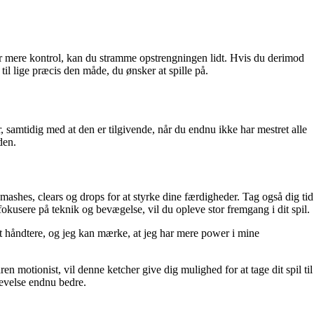
er mere kontrol, kan du stramme opstrengningen lidt. Hvis du derimod
til lige præcis den måde, du ønsker at spille på.
 samtidig med at den er tilgivende, når du endnu ikke har mestret alle
den.
ashes, clears og drops for at styrke dine færdigheder. Tag også dig tid
okusere på teknik og bevægelse, vil du opleve stor fremgang i dit spil.
t håndtere, og jeg kan mærke, at jeg har mere power i mine
otionist, vil denne ketcher give dig mulighed for at tage dit spil til
evelse endnu bedre.