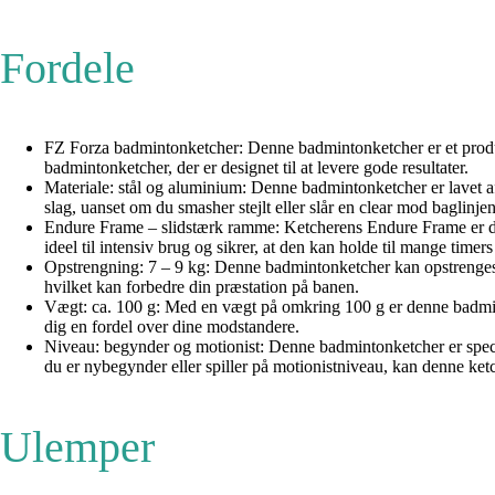
Fordele
FZ Forza badmintonketcher: Denne badmintonketcher er et produk
badmintonketcher, der er designet til at levere gode resultater.
Materiale: stål og aluminium: Denne badmintonketcher er lavet af 
slag, uanset om du smasher stejlt eller slår en clear mod baglinjen
Endure Frame – slidstærk ramme: Ketcherens Endure Frame er desi
ideel til intensiv brug og sikrer, at den kan holde til mange timers 
Opstrengning: 7 – 9 kg: Denne badmintonketcher kan opstrenges m
hvilket kan forbedre din præstation på banen.
Vægt: ca. 100 g: Med en vægt på omkring 100 g er denne badminton
dig en fordel over dine modstandere.
Niveau: begynder og motionist: Denne badmintonketcher er speciel
du er nybegynder eller spiller på motionistniveau, kan denne ketc
Ulemper