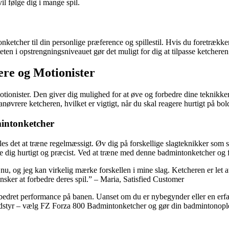
vil følge dig i mange spil.
etcher til din personlige præference og spillestil. Hvis du foretrækk
ten i opstrengningsniveauet gør det muligt for dig at tilpasse ketcheren 
ere og Motionister
ionister. Den giver dig mulighed for at øve og forbedre dine teknikker,
nøvrere ketcheren, hvilket er vigtigt, når du skal reagere hurtigt på bol
intonketcher
s det at træne regelmæssigt. Øv dig på forskellige slagteknikker som sm
tte dig hurtigt og præcist. Ved at træne med denne badmintonketcher og f
u, og jeg kan virkelig mærke forskellen i mine slag. Ketcheren er let a
nsker at forbedre deres spil.” – Maria, Satisfied Customer
et performance på banen. Uanset om du er nybegynder eller en erfaren m
udstyr – vælg FZ Forza 800 Badmintonketcher og gør din badmintonopl