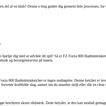
ive en del af en klub? Denne e-bog guider dig gennem hele processen, fra
r
an hjælpe dig med at udvikle dit spil? Så er FZ Forza 800 Badmintonket
agteknik og bevægelsesevne på banen.
 Forza 800 Badmintonketcher er ingen undtagelse. Denne ketcher er lave
 forvente kraftfulde slag, uanset om du smasher stejlt eller slår en clear
r ketcheren ekstra slidstærk. Dette betyder, at den kan modstå gentag