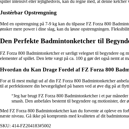
spiller intensivt eller lejlighedsvis, kan du regne med, at denne ketcher 
Justérbar Opstrengning
Med en opstrengning på 7-9 kg kan du tilpasse FZ Forza 800 Badmintonk
ønsker mere power i dine slag, kan du løsne opstrengningen. Fleksibilite
Den Perfekte Badmintonketcher til Begynd
FZ Forza 800 Badmintonketcher er særligt velegnet til begyndere og mot
elementer af spillet. Den lette vægt på ca. 100 g gør det også nemt at ma
Hvordan du Kan Drage Fordel af FZ Forza 800 Badm
For at få mest muligt ud af din FZ Forza 800 Badmintonketcher anbefale
til at perfektionere din bevægelighed på banen ved at øve dig på at fly
“Jeg har brugt FZ Forza 800 Badmintonketcher i et par måneder n
smash. Den anbefales bestemt til begyndere og motionister, der ø
Med FZ Forza 800 Badmintonketcher kan du forvente at opleve en forbedr
næste niveau. Gå ikke på kompromis med kvaliteten af dit badminton
SKU: 414-FZ204183#5002