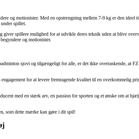
ere og motionister. Med en opstrengning mellem 7-9 kg er den ideel til
nder spillet.
 giver spillere mulighed for at udvikle deres teknik uden at blive ove
 begyndere og motionister.
badminton sjovt og tilgængeligt for alle, er det ikke overraskende, at F
gagement for at levere fremragende kvalitet til en overkommelig pris. 
oducent med en stærk arv, en passion for sporten og et ønske om at hjælp
, som dette mærke kan gøre i dit spil!
øj