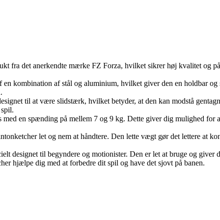
t fra det anerkendte mærke FZ Forza, hvilket sikrer høj kvalitet og på
en kombination af stål og aluminium, hvilket giver den en holdbar og stæ
.
gnet til at være slidstærk, hvilket betyder, at den kan modstå gentagne
spil.
ed en spænding på mellem 7 og 9 kg. Dette giver dig mulighed for at t
ketcher let og nem at håndtere. Den lette vægt gør det lettere at kont
t designet til begyndere og motionister. Den er let at bruge og giver 
her hjælpe dig med at forbedre dit spil og have det sjovt på banen.