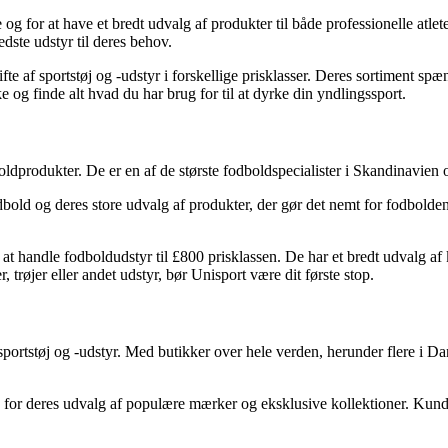
for at have et bredt udvalg af produkter til både professionelle atlete
edste udstyr til deres behov.
ifte af sportstøj og -udstyr i forskellige prisklasser. Deres sortiment s
ske og finde alt hvad du har brug for til at dyrke din yndlingssport.
dboldprodukter. De er en af de største fodboldspecialister i Skandinavien
dbold og deres store udvalg af produkter, der gør det nemt for fodboldent
 at handle fodboldudstyr til £800 prisklassen. De har et bredt udvalg af 
trøjer eller andet udstyr, bør Unisport være dit første stop.
 sportstøj og -udstyr. Med butikker over hele verden, herunder flere i 
tus for deres udvalg af populære mærker og eksklusive kollektioner. Kun