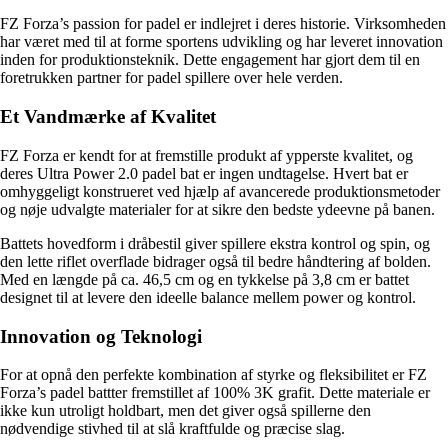
FZ Forza’s passion for padel er indlejret i deres historie. Virksomheden
har været med til at forme sportens udvikling og har leveret innovation
inden for produktionsteknik. Dette engagement har gjort dem til en
foretrukken partner for padel spillere over hele verden.
Et Vandmærke af Kvalitet
FZ Forza er kendt for at fremstille produkt af ypperste kvalitet, og
deres Ultra Power 2.0 padel bat er ingen undtagelse. Hvert bat er
omhyggeligt konstrueret ved hjælp af avancerede produktionsmetoder
og nøje udvalgte materialer for at sikre den bedste ydeevne på banen.
Battets hovedform i dråbestil giver spillere ekstra kontrol og spin, og
den lette riflet overflade bidrager også til bedre håndtering af bolden.
Med en længde på ca. 46,5 cm og en tykkelse på 3,8 cm er battet
designet til at levere den ideelle balance mellem power og kontrol.
Innovation og Teknologi
For at opnå den perfekte kombination af styrke og fleksibilitet er FZ
Forza’s padel battter fremstillet af 100% 3K grafit. Dette materiale er
ikke kun utroligt holdbart, men det giver også spillerne den
nødvendige stivhed til at slå kraftfulde og præcise slag.