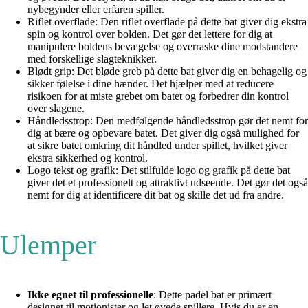
nybegynder eller erfaren spiller.
Riflet overflade: Den riflet overflade på dette bat giver dig ekstra
spin og kontrol over bolden. Det gør det lettere for dig at
manipulere boldens bevægelse og overraske dine modstandere
med forskellige slagteknikker.
Blødt grip: Det bløde greb på dette bat giver dig en behagelig og
sikker følelse i dine hænder. Det hjælper med at reducere
risikoen for at miste grebet om batet og forbedrer din kontrol
over slagene.
Håndledsstrop: Den medfølgende håndledsstrop gør det nemt for
dig at bære og opbevare batet. Det giver dig også mulighed for
at sikre batet omkring dit håndled under spillet, hvilket giver
ekstra sikkerhed og kontrol.
Logo tekst og grafik: Det stilfulde logo og grafik på dette bat
giver det et professionelt og attraktivt udseende. Det gør det også
nemt for dig at identificere dit bat og skille det ud fra andre.
Ulemper
Ikke egnet til professionelle
: Dette padel bat er primært
designet til motionister og let øvede spillere. Hvis du er en