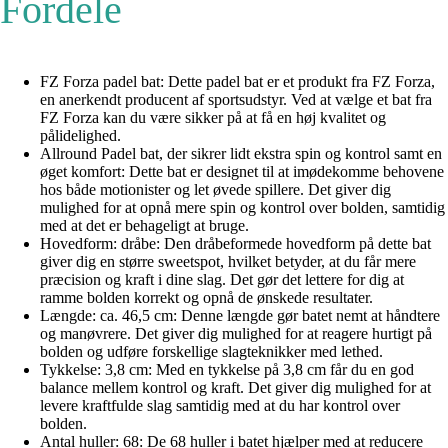
Fordele
FZ Forza padel bat: Dette padel bat er et produkt fra FZ Forza,
en anerkendt producent af sportsudstyr. Ved at vælge et bat fra
FZ Forza kan du være sikker på at få en høj kvalitet og
pålidelighed.
Allround Padel bat, der sikrer lidt ekstra spin og kontrol samt en
øget komfort: Dette bat er designet til at imødekomme behovene
hos både motionister og let øvede spillere. Det giver dig
mulighed for at opnå mere spin og kontrol over bolden, samtidig
med at det er behageligt at bruge.
Hovedform: dråbe: Den dråbeformede hovedform på dette bat
giver dig en større sweetspot, hvilket betyder, at du får mere
præcision og kraft i dine slag. Det gør det lettere for dig at
ramme bolden korrekt og opnå de ønskede resultater.
Længde: ca. 46,5 cm: Denne længde gør batet nemt at håndtere
og manøvrere. Det giver dig mulighed for at reagere hurtigt på
bolden og udføre forskellige slagteknikker med lethed.
Tykkelse: 3,8 cm: Med en tykkelse på 3,8 cm får du en god
balance mellem kontrol og kraft. Det giver dig mulighed for at
levere kraftfulde slag samtidig med at du har kontrol over
bolden.
Antal huller: 68: De 68 huller i batet hjælper med at reducere