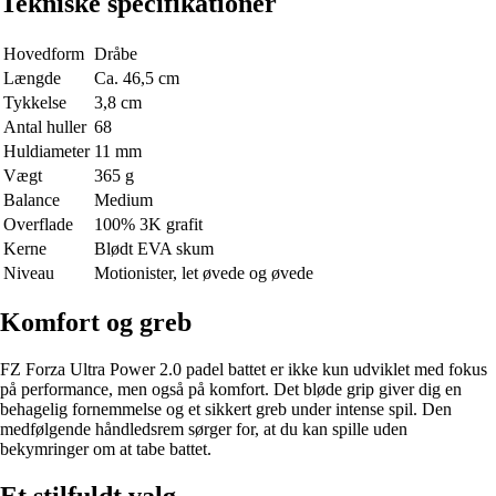
Tekniske specifikationer
Hovedform
Dråbe
Længde
Ca. 46,5 cm
Tykkelse
3,8 cm
Antal huller
68
Huldiameter
11 mm
Vægt
365 g
Balance
Medium
Overflade
100% 3K grafit
Kerne
Blødt EVA skum
Niveau
Motionister, let øvede og øvede
Komfort og greb
FZ Forza Ultra Power 2.0 padel battet er ikke kun udviklet med fokus
på performance, men også på komfort. Det bløde grip giver dig en
behagelig fornemmelse og et sikkert greb under intense spil. Den
medfølgende håndledsrem sørger for, at du kan spille uden
bekymringer om at tabe battet.