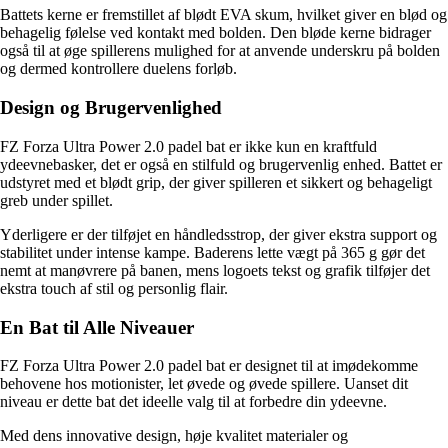
Battets kerne er fremstillet af blødt EVA skum, hvilket giver en blød og
behagelig følelse ved kontakt med bolden. Den bløde kerne bidrager
også til at øge spillerens mulighed for at anvende underskru på bolden
og dermed kontrollere duelens forløb.
Design og Brugervenlighed
FZ Forza Ultra Power 2.0 padel bat er ikke kun en kraftfuld
ydeevnebasker, det er også en stilfuld og brugervenlig enhed. Battet er
udstyret med et blødt grip, der giver spilleren et sikkert og behageligt
greb under spillet.
Yderligere er der tilføjet en håndledsstrop, der giver ekstra support og
stabilitet under intense kampe. Baderens lette vægt på 365 g gør det
nemt at manøvrere på banen, mens logoets tekst og grafik tilføjer det
ekstra touch af stil og personlig flair.
En Bat til Alle Niveauer
FZ Forza Ultra Power 2.0 padel bat er designet til at imødekomme
behovene hos motionister, let øvede og øvede spillere. Uanset dit
niveau er dette bat det ideelle valg til at forbedre din ydeevne.
Med dens innovative design, høje kvalitet materialer og