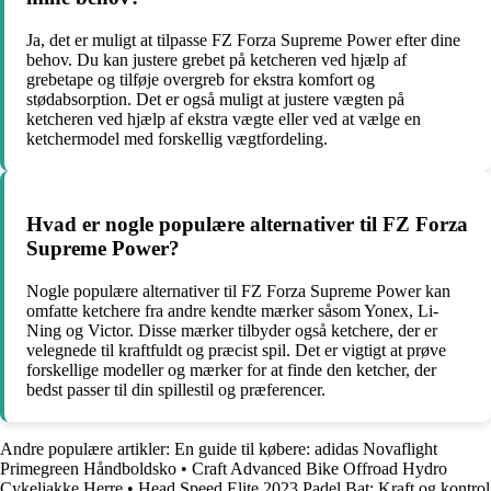
Ja, det er muligt at tilpasse FZ Forza Supreme Power efter dine
behov. Du kan justere grebet på ketcheren ved hjælp af
grebetape og tilføje overgreb for ekstra komfort og
stødabsorption. Det er også muligt at justere vægten på
ketcheren ved hjælp af ekstra vægte eller ved at vælge en
ketchermodel med forskellig vægtfordeling.
Hvad er nogle populære alternativer til FZ Forza
Supreme Power?
Nogle populære alternativer til FZ Forza Supreme Power kan
omfatte ketchere fra andre kendte mærker såsom Yonex, Li-
Ning og Victor. Disse mærker tilbyder også ketchere, der er
velegnede til kraftfuldt og præcist spil. Det er vigtigt at prøve
forskellige modeller og mærker for at finde den ketcher, der
bedst passer til din spillestil og præferencer.
Andre populære artikler:
En guide til købere: adidas Novaflight
Primegreen Håndboldsko
•
Craft Advanced Bike Offroad Hydro
Cykeljakke Herre
•
Head Speed Elite 2023 Padel Bat: Kraft og kontrol