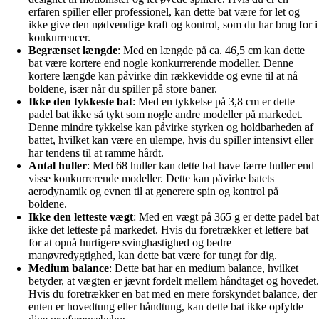
erfaren spiller eller professionel, kan dette bat være for let og
ikke give den nødvendige kraft og kontrol, som du har brug for i
konkurrencer.
Begrænset længde
: Med en længde på ca. 46,5 cm kan dette
bat være kortere end nogle konkurrerende modeller. Denne
kortere længde kan påvirke din rækkevidde og evne til at nå
boldene, især når du spiller på store baner.
Ikke den tykkeste bat
: Med en tykkelse på 3,8 cm er dette
padel bat ikke så tykt som nogle andre modeller på markedet.
Denne mindre tykkelse kan påvirke styrken og holdbarheden af ​​
battet, hvilket kan være en ulempe, hvis du spiller intensivt eller
har tendens til at ramme hårdt.
Antal huller
: Med 68 huller kan dette bat have færre huller end
visse konkurrerende modeller. Dette kan påvirke batets
aerodynamik og evnen til at generere spin og kontrol på
boldene.
Ikke den letteste vægt
: Med en vægt på 365 g er dette padel bat
ikke det letteste på markedet. Hvis du foretrækker et lettere bat
for at opnå hurtigere svinghastighed og bedre
manøvredygtighed, kan dette bat være for tungt for dig.
Medium balance
: Dette bat har en medium balance, hvilket
betyder, at vægten er jævnt fordelt mellem håndtaget og hovedet.
Hvis du foretrækker en bat med en mere forskyndet balance, der
enten er hovedtung eller håndtung, kan dette bat ikke opfylde