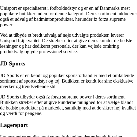
Unisport er specialiseret i fodboldudstyr og er en af Danmarks mest
populære butikker inden for denne kategori. Deres sortiment inkluderer
også et udvalg af badmintonprodukter, herunder fz forza supreme
power.
Ved at tilbyde et bredt udvalg af nøje udvalgte produkter, leverer
Unisport høj kvalitet. De stræber efter at give deres kunder de bedste
løsninger og har dedikeret personale, der kan vejlede omkring
produktvalg og yde professionel service.
JD Sports
JD Sports er en kendt og populær sportsforhandler med et omfattende
sortiment af sportsudstyr og tøj. Butikken er kendt for sine eksklusive
mærker og trendsættende stil.
JD Sports tilbyder også fz forza supreme power i deres sortiment.
Butikken stræber efter at give kunderne mulighed for at vælge blandt
de bedste produkter på markedet, samtidig med at de sikrer høj kvalitet
og værdi for pengene.
Lagersport
Lagersport er en discount sportsforhandler, der er kendt for sine