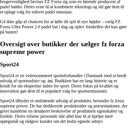
brugervenlighed beviser FZ Forza sig som en førende producent af
padel battter. Deres evne til at kombinere teknologi og stil gør dem til
et oplagt valg for enhver padel entusiast.
Gå ikke glip af chancen for at løfte dit spil til nye højder – vælg FZ
Forza Ultra Power 2.0 padel bat i dag og oplev forskellen det kan gøre
på banen!
Oversigt over butikker der sælger fz forza
supreme power
Sport24
Sport24 er en velrenommeret sportsforhandler i Danmark med et bredt
udvalg af sportsudstyr og -tøj. Butikken har en lang historie og er
kendt for sin ekspertise inden for sport. Deres fokus på kvalitet og
innovation gør dem til et populært valg for sportsentusiaster.
Sport24 tilbyder et omfattende udvalg af produkter, herunder fz forza
supreme power. De har dedikerede produktsider og præsentationer, der
giver kunderne en detaljeret beskrivelse af produktets egenskaber og
fordele. Deres erfarne personale står altid klar til at hjælpe med
spørgsmål og rådgive kunder om det bedst egnede udstyr.