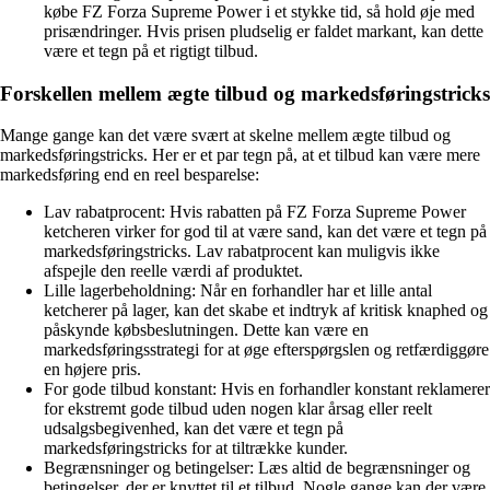
købe FZ Forza Supreme Power i et stykke tid, så hold øje med
prisændringer. Hvis prisen pludselig er faldet markant, kan dette
være et tegn på et rigtigt tilbud.
Forskellen mellem ægte tilbud og markedsføringstricks
Mange gange kan det være svært at skelne mellem ægte tilbud og
markedsføringstricks. Her er et par tegn på, at et tilbud kan være mere
markedsføring end en reel besparelse:
Lav rabatprocent: Hvis rabatten på FZ Forza Supreme Power
ketcheren virker for god til at være sand, kan det være et tegn på
markedsføringstricks. Lav rabatprocent kan muligvis ikke
afspejle den reelle værdi af produktet.
Lille lagerbeholdning: Når en forhandler har et lille antal
ketcherer på lager, kan det skabe et indtryk af kritisk knaphed og
påskynde købsbeslutningen. Dette kan være en
markedsføringsstrategi for at øge efterspørgslen og retfærdiggøre
en højere pris.
For gode tilbud konstant: Hvis en forhandler konstant reklamerer
for ekstremt gode tilbud uden nogen klar årsag eller reelt
udsalgsbegivenhed, kan det være et tegn på
markedsføringstricks for at tiltrække kunder.
Begrænsninger og betingelser: Læs altid de begrænsninger og
betingelser, der er knyttet til et tilbud. Nogle gange kan der være