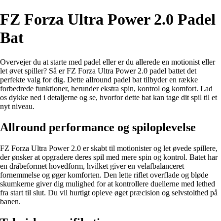
FZ Forza Ultra Power 2.0 Padel
Bat
Overvejer du at starte med padel eller er du allerede en motionist eller
let øvet spiller? Så er FZ Forza Ultra Power 2.0 padel battet det
perfekte valg for dig. Dette allround padel bat tilbyder en række
forbedrede funktioner, herunder ekstra spin, kontrol og komfort. Lad
os dykke ned i detaljerne og se, hvorfor dette bat kan tage dit spil til et
nyt niveau.
Allround performance og spiloplevelse
FZ Forza Ultra Power 2.0 er skabt til motionister og let øvede spillere,
der ønsker at opgradere deres spil med mere spin og kontrol. Batet har
en dråbeformet hovedform, hvilket giver en velafbalanceret
fornemmelse og øger komforten. Den lette riflet overflade og bløde
skumkerne giver dig mulighed for at kontrollere duellerne med lethed
fra start til slut. Du vil hurtigt opleve øget præcision og selvstolthed på
banen.