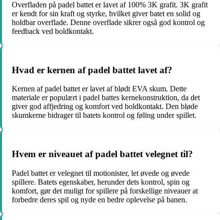
Overfladen på padel battet er lavet af 100% 3K grafit. 3K grafit
er kendt for sin kraft og styrke, hvilket giver batet en solid og
holdbar overflade. Denne overflade sikrer også god kontrol og
feedback ved boldkontakt.
Hvad er kernen af padel battet lavet af?
Kernen af padel battet er lavet af blødt EVA skum. Dette
materiale er populært i padel battes kernekonstruktion, da det
giver god affjedring og komfort ved boldkontakt. Den bløde
skumkerne bidrager til batets kontrol og føling under spillet.
Hvem er niveauet af padel battet velegnet til?
Padel battet er velegnet til motionister, let øvede og øvede
spillere. Batets egenskaber, herunder dets kontrol, spin og
komfort, gør det muligt for spillere på forskellige niveauer at
forbedre deres spil og nyde en bedre oplevelse på banen.