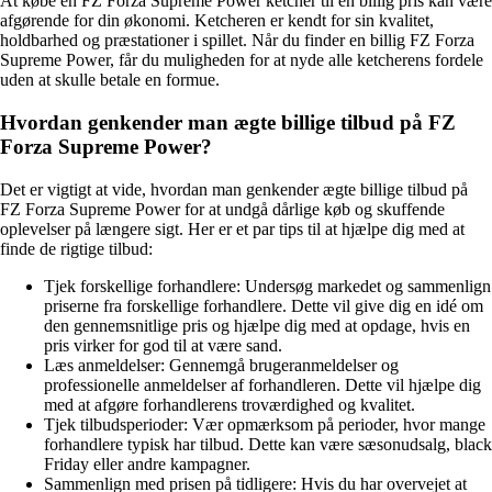
At købe en FZ Forza Supreme Power ketcher til en billig pris kan være
afgørende for din økonomi. Ketcheren er kendt for sin kvalitet,
holdbarhed og præstationer i spillet. Når du finder en billig FZ Forza
Supreme Power, får du muligheden for at nyde alle ketcherens fordele
uden at skulle betale en formue.
Hvordan genkender man ægte billige tilbud på FZ
Forza Supreme Power?
Det er vigtigt at vide, hvordan man genkender ægte billige tilbud på
FZ Forza Supreme Power for at undgå dårlige køb og skuffende
oplevelser på længere sigt. Her er et par tips til at hjælpe dig med at
finde de rigtige tilbud:
Tjek forskellige forhandlere: Undersøg markedet og sammenlign
priserne fra forskellige forhandlere. Dette vil give dig en idé om
den gennemsnitlige pris og hjælpe dig med at opdage, hvis en
pris virker for god til at være sand.
Læs anmeldelser: Gennemgå brugeranmeldelser og
professionelle anmeldelser af forhandleren. Dette vil hjælpe dig
med at afgøre forhandlerens troværdighed og kvalitet.
Tjek tilbudsperioder: Vær opmærksom på perioder, hvor mange
forhandlere typisk har tilbud. Dette kan være sæsonudsalg, black
Friday eller andre kampagner.
Sammenlign med prisen på tidligere: Hvis du har overvejet at