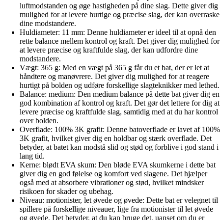
luftmodstanden og øge hastigheden på dine slag. Dette giver dig
mulighed for at levere hurtige og præcise slag, der kan overraske
dine modstandere.
Huldiameter: 11 mm: Denne huldiameter er ideel til at opnå den
rette balance mellem kontrol og kraft. Det giver dig mulighed for
at levere præcise og kraftfulde slag, der kan udfordre dine
modstandere.
Vægt: 365 g: Med en vægt på 365 g får du et bat, der er let at
håndtere og manøvrere. Det giver dig mulighed for at reagere
hurtigt på bolden og udføre forskellige slagteknikker med lethed.
Balance: medium: Den medium balance på dette bat giver dig en
god kombination af kontrol og kraft. Det gør det lettere for dig at
levere præcise og kraftfulde slag, samtidig med at du har kontrol
over bolden.
Overflade: 100% 3K grafit: Denne batoverflade er lavet af 100%
3K grafit, hvilket giver dig en holdbar og stærk overflade. Det
betyder, at batet kan modstå slid og stød og forblive i god stand i
lang tid.
Kerne: blødt EVA skum: Den bløde EVA skumkerne i dette bat
giver dig en god følelse og komfort ved slagene. Det hjælper
også med at absorbere vibrationer og stød, hvilket mindsker
risikoen for skader og ubehag.
Niveau: motionister, let øvede og øvede: Dette bat er velegnet til
spillere på forskellige niveauer, lige fra motionister til let øvede
og øvede. Det betyder, at du kan bruge det, uanset om du er