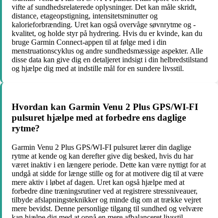
vifte af sundhedsrelaterede oplysninger. Det kan måle skridt,
distance, etageopstigning, intensitetsminutter og
kalorieforbrænding. Uret kan også overvåge søvnrytme og -
kvalitet, og holde styr på hydrering. Hvis du er kvinde, kan du
bruge Garmin Connect-appen til at følge med i din
menstruationscyklus og andre sundhedsmæssige aspekter. Alle
disse data kan give dig en detaljeret indsigt i din helbredstilstand
og hjælpe dig med at indstille mål for en sundere livsstil.
Hvordan kan Garmin Venu 2 Plus GPS/WI-FI
pulsuret hjælpe med at forbedre ens daglige
rytme?
Garmin Venu 2 Plus GPS/WI-FI pulsuret lærer din daglige
rytme at kende og kan derefter give dig besked, hvis du har
været inaktiv i en længere periode. Dette kan være nyttigt for at
undgå at sidde for længe stille og for at motivere dig til at være
mere aktiv i løbet af dagen. Uret kan også hjælpe med at
forbedre dine træningsrutiner ved at registrere stressniveauer,
tilbyde afslapningsteknikker og minde dig om at trække vejret
mere bevidst. Denne personlige tilgang til sundhed og velvære
kan hjælpe dig med at opnå en mere afbalanceret livsstil.