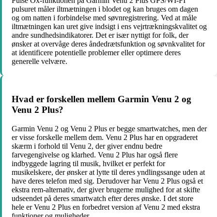
Pulse Ox-funktionen på Garmin Venu 2 Plus GPS/WI-FI
pulsuret måler iltmætningen i blodet og kan bruges om dagen
og om natten i forbindelse med søvnregistrering. Ved at måle
iltmætningen kan uret give indsigt i ens vejrtrækningskvalitet og
andre sundhedsindikatorer. Det er især nyttigt for folk, der
ønsker at overvåge deres åndedrætsfunktion og søvnkvalitet for
at identificere potentielle problemer eller optimere deres
generelle velvære.
Hvad er forskellen mellem Garmin Venu 2 og
Venu 2 Plus?
Garmin Venu 2 og Venu 2 Plus er begge smartwatches, men der
er visse forskelle mellem dem. Venu 2 Plus har en opgraderet
skærm i forhold til Venu 2, der giver endnu bedre
farvegengivelse og klarhed. Venu 2 Plus har også flere
indbyggede lagring til musik, hvilket er perfekt for
musikelskere, der ønsker at lytte til deres yndlingssange uden at
have deres telefon med sig. Derudover har Venu 2 Plus også et
ekstra rem-alternativ, der giver brugerne mulighed for at skifte
udseendet på deres smartwatch efter deres ønske. I det store
hele er Venu 2 Plus en forbedret version af Venu 2 med ekstra
funktioner og muligheder.