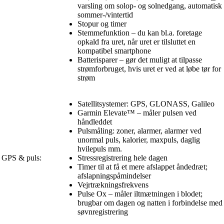
varsling om solop- og solnedgang, automatisk
sommer-/vintertid
Stopur og timer
Stemmefunktion – du kan bl.a. foretage
opkald fra uret, når uret er tilsluttet en
kompatibel smartphone
Batterisparer – gør det muligt at tilpasse
strømforbruget, hvis uret er ved at løbe tør for
strøm
Satellitsystemer: GPS, GLONASS, Galileo
Garmin Elevate™ – måler pulsen ved
håndleddet
Pulsmåling: zoner, alarmer, alarmer ved
unormal puls, kalorier, maxpuls, daglig
hvilepuls mm.
GPS & puls:
Stressregistrering hele dagen
Timer til at få et mere afslappet åndedræt;
afslapningspåmindelser
Vejrtrækningsfrekvens
Pulse Ox – måler iltmætningen i blodet;
brugbar om dagen og natten i forbindelse med
søvnregistrering