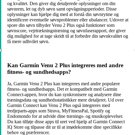
og kvalitet. Den giver dig detaljerede oplysninger om din
søvnrem, let og dyb søvn samt opvågningsperioder. Disse
oplysninger kan hjælpe dig med at forstå din søvnrytme og
identificere eventuelle søvnproblemer eller ubalancer. Udover at
spore din søvn tilbyder Venu 2 Plus også funktioner som
søvnscore, vejrtrækningstræning og søvnfaserapport, der giver
dig mulighed for at tage skridt til at forbedre din søvnkvalitet og
få mere udhvilet søvn.
Kan Garmin Venu 2 Plus integreres med andre
fitness- og sundhedsapps?
Ja, Garmin Venu 2 Plus kan integreres med andre populære
fitness- og sundhedsapps. Det er kompatibelt med Garmin
Connect-appen, hvor du kan synkronisere og analysere dine
træningsdata og sundhedsstatistikker mere detaljeret. Ud over
Garmin Connect kan Venu 2 Plus også integreres med
tredjeparts-apps som Strava, MyFitnessPal, Spotify og
Endomondo for at udvide dine trænings- og musikoplevelser.
Du kan tilføje disse apps til uret ved hjælp af Garmin Connect
IQ Store og tilpasse dit ur til at imødekomme dine specifikke
behov og præferencer.