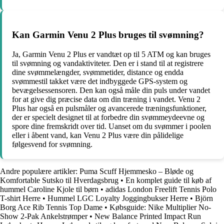
Kan Garmin Venu 2 Plus bruges til svømning?
Ja, Garmin Venu 2 Plus er vandtæt op til 5 ATM og kan bruges
til svømning og vandaktiviteter. Den er i stand til at registrere
dine svømmelængder, svømmetider, distance og endda
svømmestil takket være det indbyggede GPS-system og
bevægelsessensoren. Den kan også måle din puls under vandet
for at give dig præcise data om din træning i vandet. Venu 2
Plus har også en pulsmåler og avancerede træningsfunktioner,
der er specielt designet til at forbedre din svømmeydeevne og
spore dine fremskridt over tid. Uanset om du svømmer i poolen
eller i åbent vand, kan Venu 2 Plus være din pålidelige
følgesvend for svømning.
Andre populære artikler:
Puma Scuff Hjemmesko – Bløde og
Komfortable Sutsko til Hverdagsbrug
•
En komplet guide til køb af
hummel Caroline Kjole til børn
•
adidas London Freelift Tennis Polo
T-shirt Herre
•
Hummel LGC Loyalty Joggingbukser Herre
•
Björn
Borg Ace Rib Tennis Top Dame
•
Købsguide: Nike Multiplier No-
Show 2-Pak Ankelstrømper
•
New Balance Printed Impact Run