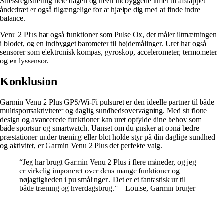
Stressregistrering hele dagen og neen indbyggede timer til afslappet
åndedræt er også tilgængelige for at hjælpe dig med at finde indre
balance.
Venu 2 Plus har også funktioner som Pulse Ox, der måler iltmætningen
i blodet, og en indbygget barometer til højdemålinger. Uret har også
sensorer som elektronisk kompas, gyroskop, accelerometer, termometer
og en lyssensor.
Konklusion
Garmin Venu 2 Plus GPS/Wi-Fi pulsuret er den ideelle partner til både
multisportsaktiviteter og daglig sundhedsovervågning. Med sit flotte
design og avancerede funktioner kan uret opfylde dine behov som
både sportsur og smartwatch. Uanset om du ønsker at opnå bedre
præstationer under træning eller blot holde styr på din daglige sundhed
og aktivitet, er Garmin Venu 2 Plus det perfekte valg.
“Jeg har brugt Garmin Venu 2 Plus i flere måneder, og jeg
er virkelig imponeret over dens mange funktioner og
nøjagtigheden i pulsmålingen. Det er et fantastisk ur til
både træning og hverdagsbrug.” – Louise, Garmin bruger