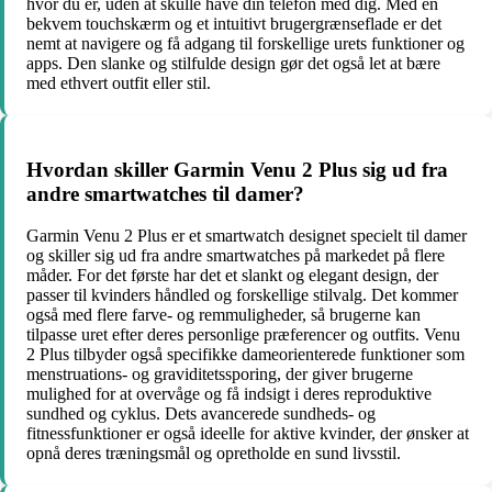
hvor du er, uden at skulle have din telefon med dig. Med en
bekvem touchskærm og et intuitivt brugergrænseflade er det
nemt at navigere og få adgang til forskellige urets funktioner og
apps. Den slanke og stilfulde design gør det også let at bære
med ethvert outfit eller stil.
Hvordan skiller Garmin Venu 2 Plus sig ud fra
andre smartwatches til damer?
Garmin Venu 2 Plus er et smartwatch designet specielt til damer
og skiller sig ud fra andre smartwatches på markedet på flere
måder. For det første har det et slankt og elegant design, der
passer til kvinders håndled og forskellige stilvalg. Det kommer
også med flere farve- og remmuligheder, så brugerne kan
tilpasse uret efter deres personlige præferencer og outfits. Venu
2 Plus tilbyder også specifikke dameorienterede funktioner som
menstruations- og graviditetssporing, der giver brugerne
mulighed for at overvåge og få indsigt i deres reproduktive
sundhed og cyklus. Dets avancerede sundheds- og
fitnessfunktioner er også ideelle for aktive kvinder, der ønsker at
opnå deres træningsmål og opretholde en sund livsstil.