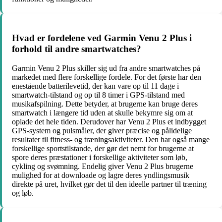
Hvad er fordelene ved Garmin Venu 2 Plus i
forhold til andre smartwatches?
Garmin Venu 2 Plus skiller sig ud fra andre smartwatches på
markedet med flere forskellige fordele. For det første har den
enestående batterilevetid, der kan vare op til 11 dage i
smartwatch-tilstand og op til 8 timer i GPS-tilstand med
musikafspilning. Dette betyder, at brugerne kan bruge deres
smartwatch i længere tid uden at skulle bekymre sig om at
oplade det hele tiden. Derudover har Venu 2 Plus et indbygget
GPS-system og pulsmåler, der giver præcise og pålidelige
resultater til fitness- og træningsaktiviteter. Den har også mange
forskellige sportstilstande, der gør det nemt for brugerne at
spore deres præstationer i forskellige aktiviteter som løb,
cykling og svømning. Endelig giver Venu 2 Plus brugerne
mulighed for at downloade og lagre deres yndlingsmusik
direkte på uret, hvilket gør det til den ideelle partner til træning
og løb.