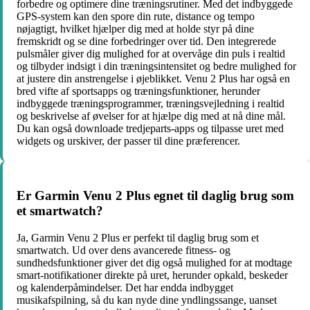
forbedre og optimere dine træningsrutiner. Med det indbyggede
GPS-system kan den spore din rute, distance og tempo
nøjagtigt, hvilket hjælper dig med at holde styr på dine
fremskridt og se dine forbedringer over tid. Den integrerede
pulsmåler giver dig mulighed for at overvåge din puls i realtid
og tilbyder indsigt i din træningsintensitet og bedre mulighed for
at justere din anstrengelse i øjeblikket. Venu 2 Plus har også en
bred vifte af sportsapps og træningsfunktioner, herunder
indbyggede træningsprogrammer, træningsvejledning i realtid
og beskrivelse af øvelser for at hjælpe dig med at nå dine mål.
Du kan også downloade tredjeparts-apps og tilpasse uret med
widgets og urskiver, der passer til dine præferencer.
Er Garmin Venu 2 Plus egnet til daglig brug som
et smartwatch?
Ja, Garmin Venu 2 Plus er perfekt til daglig brug som et
smartwatch. Ud over dens avancerede fitness- og
sundhedsfunktioner giver det dig også mulighed for at modtage
smart-notifikationer direkte på uret, herunder opkald, beskeder
og kalenderpåmindelser. Det har endda indbygget
musikafspilning, så du kan nyde dine yndlingssange, uanset