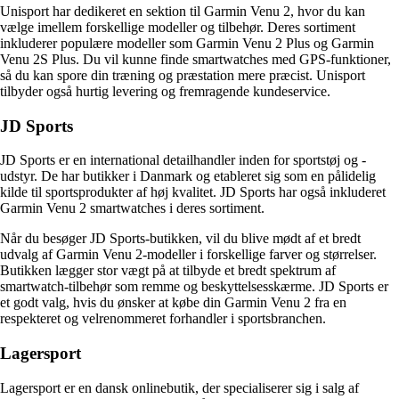
Unisport har dedikeret en sektion til Garmin Venu 2, hvor du kan
vælge imellem forskellige modeller og tilbehør. Deres sortiment
inkluderer populære modeller som Garmin Venu 2 Plus og Garmin
Venu 2S Plus. Du vil kunne finde smartwatches med GPS-funktioner,
så du kan spore din træning og præstation mere præcist. Unisport
tilbyder også hurtig levering og fremragende kundeservice.
JD Sports
JD Sports er en international detailhandler inden for sportstøj og -
udstyr. De har butikker i Danmark og etableret sig som en pålidelig
kilde til sportsprodukter af høj kvalitet. JD Sports har også inkluderet
Garmin Venu 2 smartwatches i deres sortiment.
Når du besøger JD Sports-butikken, vil du blive mødt af et bredt
udvalg af Garmin Venu 2-modeller i forskellige farver og størrelser.
Butikken lægger stor vægt på at tilbyde et bredt spektrum af
smartwatch-tilbehør som remme og beskyttelsesskærme. JD Sports er
et godt valg, hvis du ønsker at købe din Garmin Venu 2 fra en
respekteret og velrenommeret forhandler i sportsbranchen.
Lagersport
Lagersport er en dansk onlinebutik, der specialiserer sig i salg af