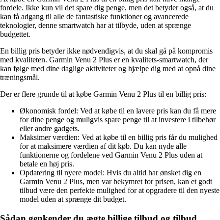
fordele. Ikke kun vil det spare dig penge, men det betyder også, at du
kan få adgang til alle de fantastiske funktioner og avancerede
teknologier, denne smartwatch har at tilbyde, uden at sprænge
budgettet.
En billig pris betyder ikke nødvendigvis, at du skal gå på kompromis
med kvaliteten. Garmin Venu 2 Plus er en kvalitets-smartwatch, der
kan følge med dine daglige aktiviteter og hjælpe dig med at opnå dine
træningsmål.
Der er flere grunde til at købe Garmin Venu 2 Plus til en billig pris:
Økonomisk fordel: Ved at købe til en lavere pris kan du få mere
for dine penge og muligvis spare penge til at investere i tilbehør
eller andre gadgets.
Maksimer værdien: Ved at købe til en billig pris får du mulighed
for at maksimere værdien af dit køb. Du kan nyde alle
funktionerne og fordelene ved Garmin Venu 2 Plus uden at
betale en høj pris.
Opdatering til nyere model: Hvis du altid har ønsket dig en
Garmin Venu 2 Plus, men var bekymret for prisen, kan et godt
tilbud være den perfekte mulighed for at opgradere til den nyeste
model uden at sprænge dit budget.
Sådan genkender du ægte billige tilbud og tilbud