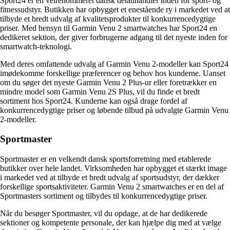
Sport24 er en velrenommeret dansk detailhandler inden for sport- og
fitnessudstyr. Butikken har opbygget et enestående ry i markedet ved at
tilbyde et bredt udvalg af kvalitetsprodukter til konkurrencedygtige
priser. Med hensyn til Garmin Venu 2 smartwatches har Sport24 en
dedikeret sektion, der giver forbrugerne adgang til det nyeste inden for
smartwatch-teknologi.
Med deres omfattende udvalg af Garmin Venu 2-modeller kan Sport24
imødekomme forskellige præferencer og behov hos kunderne. Uanset
om du søger det nyeste Garmin Venu 2 Plus-ur eller foretrækker en
mindre model som Garmin Venu 2S Plus, vil du finde et bredt
sortiment hos Sport24. Kunderne kan også drage fordel af
konkurrencedygtige priser og løbende tilbud på udvalgte Garmin Venu
2-modeller.
Sportmaster
Sportmaster er en velkendt dansk sportsforretning med etablerede
butikker over hele landet. Virksomheden har opbygget et stærkt image
i markedet ved at tilbyde et bredt udvalg af sportsudstyr, der dækker
forskellige sportsaktiviteter. Garmin Venu 2 smartwatches er en del af
Sportmasters sortiment og tilbydes til konkurrencedygtige priser.
Når du besøger Sportmaster, vil du opdage, at de har dedikerede
sektioner og kompetente personale, der kan hjælpe dig med at vælge