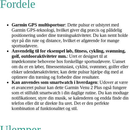
Fordele
Garmin GPS multisportsur
: Dette pulsur er udstyret med
Garmin GPS-teknologi, hvilket giver dig præcis og pålidelig
positionering under dine træningsaktiviteter. Du kan nemt holde
styr på din rute og distance, hvilket er afgørende for mange
sportsudøvere.
Anvendelig til for eksempel løb, fitness, cykling, svømning,
golf, outdooraktiviteter mm.
: Uret er designet til at
imødekomme behovene hos forskellige sportsudøvere. Uanset
om du er en løber, fitnessentusiast, cyklist, svømmer, golfer eller
elsker udendørsaktiviteter, kan dette pulsur hjælpe dig med at
optimere din træning og forbedre dine resultater.
Kan anvendes som smartwatch i hverdagen
: Udover at være
et avanceret pulsur kan dette Garmin Venu 2 Plus også fungere
som et stilfuldt smartwatch i din daglige rutine. Du kan modtage
notifikationer, styre din musik, se kalenderen og endda finde din
telefon eller dit ur direkte fra uret. Det er den perfekte
kombination af funktionalitet og stil.
Ulemper