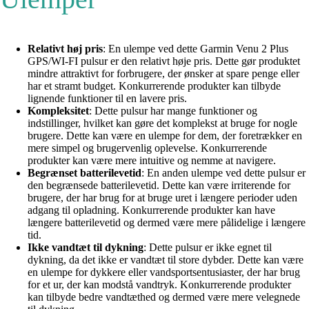
Relativt høj pris
: En ulempe ved dette Garmin Venu 2 Plus
GPS/WI-FI pulsur er den relativt høje pris. Dette gør produktet
mindre attraktivt for forbrugere, der ønsker at spare penge eller
har et stramt budget. Konkurrerende produkter kan tilbyde
lignende funktioner til en lavere pris.
Kompleksitet
: Dette pulsur har mange funktioner og
indstillinger, hvilket kan gøre det komplekst at bruge for nogle
brugere. Dette kan være en ulempe for dem, der foretrækker en
mere simpel og brugervenlig oplevelse. Konkurrerende
produkter kan være mere intuitive og nemme at navigere.
Begrænset batterilevetid
: En anden ulempe ved dette pulsur er
den begrænsede batterilevetid. Dette kan være irriterende for
brugere, der har brug for at bruge uret i længere perioder uden
adgang til opladning. Konkurrerende produkter kan have
længere batterilevetid og dermed være mere pålidelige i længere
tid.
Ikke vandtæt til dykning
: Dette pulsur er ikke egnet til
dykning, da det ikke er vandtæt til store dybder. Dette kan være
en ulempe for dykkere eller vandsportsentusiaster, der har brug
for et ur, der kan modstå vandtryk. Konkurrerende produkter
kan tilbyde bedre vandtæthed og dermed være mere velegnede