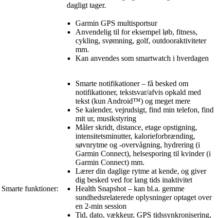
dagligt tager.
Garmin GPS multisportsur
Anvendelig til for eksempel løb, fitness,
cykling, svømning, golf, outdooraktiviteter
mm.
Kan anvendes som smartwatch i hverdagen
Smarte notifikationer – få besked om
notifikationer, tekstsvar/afvis opkald med
tekst (kun Android™) og meget mere
Se kalender, vejrudsigt, find min telefon, find
mit ur, musikstyring
Måler skridt, distance, etage opstigning,
intensitetsminutter, kalorieforbrænding,
søvnrytme og -overvågning, hydrering (i
Garmin Connect), helsesporing til kvinder (i
Garmin Connect) mm.
Lærer din daglige rytme at kende, og giver
dig besked ved for lang tids inaktivitet
Smarte funktioner:
Health Snapshot – kan bl.a. gemme
sundhedsrelaterede oplysninger optaget over
en 2-min session
Tid, dato, vækkeur, GPS tidssynkronisering,