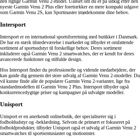
den rigtige Garmin Venu 2-model. Uanset om du er på udkig efter den
nyeste Garmin Venu 2 Plus eller foretrækker en mere kompakt udgave
som Garmin Venu 2S, kan Sportmaster imødekomme dine behov.
Intersport
Intersport er en international sportsforretning med butikker i Danmark.
De har en stærk tilstedeværelse i markedet og tilbyder et omfattende
sortiment af sportsudstyr til forskellige behov. Deres sortiment
inkluderer også Garmin Venu 2 smartwatches, der er kendt for deres
avancerede funktioner og stilfulde design.
Hos Intersport finder du professionelle og vidende medarbejdere, der
kan guide dig gennem det store udvalg af Garmin Venu 2-modeller. Du
vil kunne finde alle de populære Garmin Venu 2-varianter, lige fra
standardmodellen til Garmin Venu 2 Plus. Intersport tilbyder også
konkurrencedygtige priser og kampagner på udvalgte modeller.
Unisport
Unisport er en anerkendt onlinebutik, der specialiserer sig i
fodboldudstyr og -beklædning. Selvom de primært er fokuseret på
fodboldprodukter, tilbyder Unisport også et udvalg af Garmin Venu 2
smartwatches til sportsentusiaster og motionister.