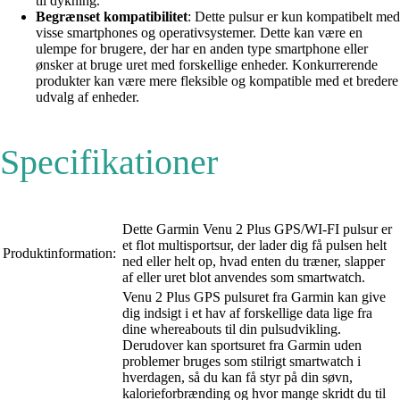
til dykning.
Begrænset kompatibilitet
: Dette pulsur er kun kompatibelt med
visse smartphones og operativsystemer. Dette kan være en
ulempe for brugere, der har en anden type smartphone eller
ønsker at bruge uret med forskellige enheder. Konkurrerende
produkter kan være mere fleksible og kompatible med et bredere
udvalg af enheder.
Specifikationer
Dette Garmin Venu 2 Plus GPS/WI-FI pulsur er
et flot multisportsur, der lader dig få pulsen helt
Produktinformation:
ned eller helt op, hvad enten du træner, slapper
af eller uret blot anvendes som smartwatch.
Venu 2 Plus GPS pulsuret fra Garmin kan give
dig indsigt i et hav af forskellige data lige fra
dine whereabouts til din pulsudvikling.
Derudover kan sportsuret fra Garmin uden
problemer bruges som stilrigt smartwatch i
hverdagen, så du kan få styr på din søvn,
kalorieforbrænding og hvor mange skridt du til