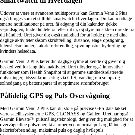
Smartwatch til Hverdagen
Udover at være et avanceret multisportsur kan Garmin Venu 2 Plus
også bruges som et stilfuldt smartwatch i hverdagen. Du kan modtage
smarte notifikationer på uret, få adgang til din kalender, tjekke
vejrudsigten, finde din telefon eller dit ur, og styre musikken direkte fra
dit håndled. Uret giver dig også mulighed for at holde øje med dine
daglige aktiviteter såsom skridttælling, distance, etage-opstigning,
intensitetsminutter, kalorieforbrænding, søvnmønstre, hydrering og
kvinders helsedata.
Garmin Venu 2 Plus lærer din daglige rytme at kende og giver dig
besked ved for lang tids inaktivitet. Uret tilbyder også innovative
funktioner som Health Snapshot til at gemme sundhedsrelaterede
oplysninger, tidssynkronisering via GPS, varsling om solop- og
solnedgang og batterisparer til at optimere strømforbruget.
Pålidelig GPS og Puls Overvågning
Med Garmin Venu 2 Plus kan du stole på præcise GPS-data takket
være satellitsystemerne GPS, GLONASS og Galileo. Uret har også
Garmin Elevate™ pulsmålingsteknologi, der giver dig mulighed for at
overvåge dine pulszoner, få alarmer ved unormal puls og få indsigt i
kalorieforbrænding, maksimal puls og daglig hvilepuls.