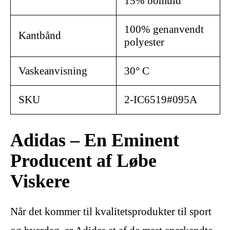
15% bomuld
100% genanvendt
Kantbånd
polyester
Vaskeanvisning
30° C
SKU
2-IC6519#095A
Adidas – En Eminent
Producent af Løbe
Viskere
Når det kommer til kvalitetsprodukter til sport