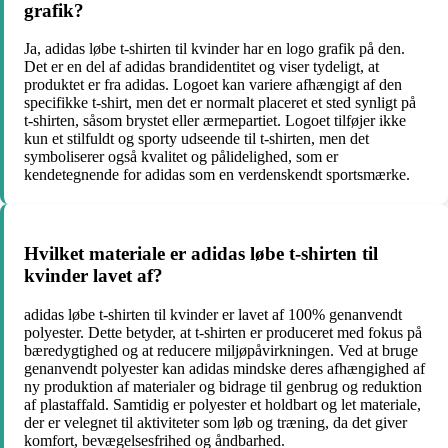
grafik?
Ja, adidas løbe t-shirten til kvinder har en logo grafik på den.
Det er en del af adidas brandidentitet og viser tydeligt, at
produktet er fra adidas. Logoet kan variere afhængigt af den
specifikke t-shirt, men det er normalt placeret et sted synligt på
t-shirten, såsom brystet eller ærmepartiet. Logoet tilføjer ikke
kun et stilfuldt og sporty udseende til t-shirten, men det
symboliserer også kvalitet og pålidelighed, som er
kendetegnende for adidas som en verdenskendt sportsmærke.
Hvilket materiale er adidas løbe t-shirten til
kvinder lavet af?
adidas løbe t-shirten til kvinder er lavet af 100% genanvendt
polyester. Dette betyder, at t-shirten er produceret med fokus på
bæredygtighed og at reducere miljøpåvirkningen. Ved at bruge
genanvendt polyester kan adidas mindske deres afhængighed af
ny produktion af materialer og bidrage til genbrug og reduktion
af plastaffald. Samtidig er polyester et holdbart og let materiale,
der er velegnet til aktiviteter som løb og træning, da det giver
komfort, bevægelsesfrihed og åndbarhed.