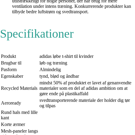
utilstrækkeligt for nogle personer, der har brug for mere
ventilation under intens træning. Konkurrerende produkter kan
tilbyde bedre luftstrøm og svedtransport.
Specifikationer
Produkt
adidas løbe t-shirt til kvinder
Brugbar til
løb og træning
Pasform
Almindelig
Egenskaber
tynd, blød og åndbar
mindst 50% af produktet er lavet af genanvendte
Recycled Materials
materialer som en del af adidas ambition om at
gøre ende på plastikaffald
svedtransporterende materiale der holder dig tør
Aeroready
og tilpas
Rund hals med lille
kant
Korte ærmer
Mesh-paneler langs