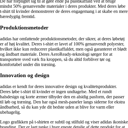
De har forpligtet sig til at gøre ende på plastikaffald ved at bruge
mindst 50% genanvendte materialer i deres produkter. Med deres løbe
t-shirt til kvinder demonstrerer de deres engagemang i at skabe en mere
bæredygtig fremtid.
Produktionsmetoder
adidas har omfattende produktionsmetoder, der sikrer, at deres løbetøj
er af høj kvalitet. Deres t-shirt er lavet af 100% genanvendt polyester,
hvilket ikke kun reducerer plastikaffaldet, men også garanterer et blødt
og åndbart materiale. Deres AeroReady-teknologi sørger for at
transportere sved væk fra kroppen, så du altid forbliver tør og
komfortabel under din træning.
Innovation og design
adidas er kendt for deres innovative design og kvalitetsprodukter.
Deres løbe t-shirt til kvinder er ingen undtagelse. Med et rundt
halsdesign og korte ærmer tilbyder den en alsidig pasform, der passer
til løb og træning. Den har også mesh-paneler langs siderne for ekstra
åndbarhed, så du kan yde dit bedste uden at blive for varm eller
ubehagelig.
Logo grafikken på t-shirten er subtil og stilfuld og viser adidas ikoniske
branding. Der er lagt tanke i hver eneste detalje af dette produkt for at