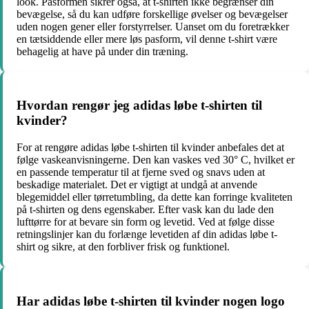
look. Pasformen sikrer også, at t-shirten ikke begrænser din
bevægelse, så du kan udføre forskellige øvelser og bevægelser
uden nogen gener eller forstyrrelser. Uanset om du foretrækker
en tætsiddende eller mere løs pasform, vil denne t-shirt være
behagelig at have på under din træning.
Hvordan rengør jeg adidas løbe t-shirten til
kvinder?
For at rengøre adidas løbe t-shirten til kvinder anbefales det at
følge vaskeanvisningerne. Den kan vaskes ved 30° C, hvilket er
en passende temperatur til at fjerne sved og snavs uden at
beskadige materialet. Det er vigtigt at undgå at anvende
blegemiddel eller tørretumbling, da dette kan forringe kvaliteten
på t-shirten og dens egenskaber. Efter vask kan du lade den
lufttørre for at bevare sin form og levetid. Ved at følge disse
retningslinjer kan du forlænge levetiden af din adidas løbe t-
shirt og sikre, at den forbliver frisk og funktionel.
Har adidas løbe t-shirten til kvinder nogen logo