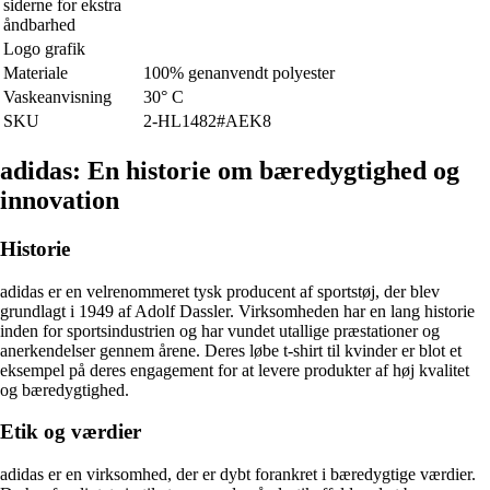
siderne for ekstra
åndbarhed
Logo grafik
Materiale
100% genanvendt polyester
Vaskeanvisning
30° C
SKU
2-HL1482#AEK8
adidas: En historie om bæredygtighed og
innovation
Historie
adidas er en velrenommeret tysk producent af sportstøj, der blev
grundlagt i 1949 af Adolf Dassler. Virksomheden har en lang historie
inden for sportsindustrien og har vundet utallige præstationer og
anerkendelser gennem årene. Deres løbe t-shirt til kvinder er blot et
eksempel på deres engagement for at levere produkter af høj kvalitet
og bæredygtighed.
Etik og værdier
adidas er en virksomhed, der er dybt forankret i bæredygtige værdier.