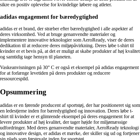
sikre en positiv oplevelse for kvindelige løbere og atleter.
adidas engagement for bæredygtighed
adidas er et brand, der stræber efter bæredygtighed i alle aspekter af
deres virksomhed. Ved at bruge genanvendte materialer og
implementere innovative teknologier som AeroReady, viser de deres
dedikation til at reducere deres miljøpåvirkning. Deres løbe t-shirt til
kvinder er et bevis på, at det er muligt at skabe produkter af høj kvalitet
og samtidig tage hensyn til planeten.
Vaskeanvisningen på 30° C er også et eksempel på adidas engagement
for at forlænge levetiden på deres produkter og reducere
ressourcespild.
Opsummering
adidas er en førende producent af sportstøj, der har positioneret sig som
en ledestjerne inden for bæredygtighed og innovation. Deres løbe t-
shirt til kvinder er et glimrende eksempel på deres engagement for at
levere produkter af høj kvalitet, der tager højde for miljømæssige
udfordringer. Med deres genanvendte materialer, AeroReady teknologi
og innovative design, er adidas et mærke, der skiller sig ud og fortjener
sin plads som førstevalg inden for sportstøj.