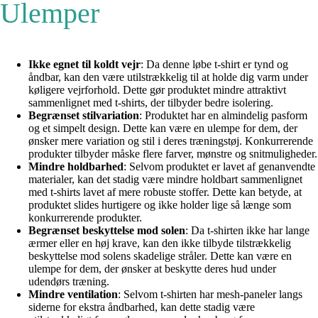
Ulemper
Ikke egnet til koldt vejr
: Da denne løbe t-shirt er tynd og
åndbar, kan den være utilstrækkelig til at holde dig varm under
køligere vejrforhold. Dette gør produktet mindre attraktivt
sammenlignet med t-shirts, der tilbyder bedre isolering.
Begrænset stilvariation
: Produktet har en almindelig pasform
og et simpelt design. Dette kan være en ulempe for dem, der
ønsker mere variation og stil i deres træningstøj. Konkurrerende
produkter tilbyder måske flere farver, mønstre og snitmuligheder.
Mindre holdbarhed
: Selvom produktet er lavet af genanvendte
materialer, kan det stadig være mindre holdbart sammenlignet
med t-shirts lavet af mere robuste stoffer. Dette kan betyde, at
produktet slides hurtigere og ikke holder lige så længe som
konkurrerende produkter.
Begrænset beskyttelse mod solen
: Da t-shirten ikke har lange
ærmer eller en høj krave, kan den ikke tilbyde tilstrækkelig
beskyttelse mod solens skadelige stråler. Dette kan være en
ulempe for dem, der ønsker at beskytte deres hud under
udendørs træning.
Mindre ventilation
: Selvom t-shirten har mesh-paneler langs
siderne for ekstra åndbarhed, kan dette stadig være