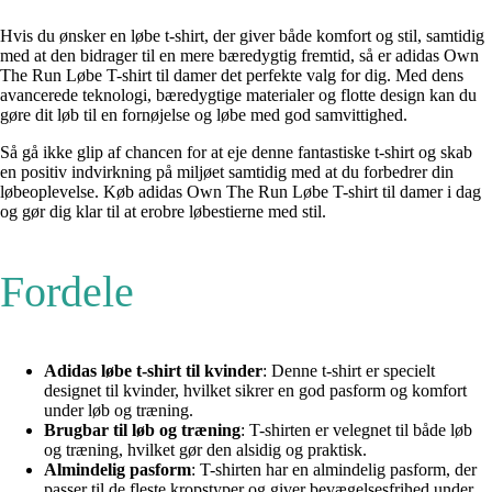
Hvis du ønsker en løbe t-shirt, der giver både komfort og stil, samtidig
med at den bidrager til en mere bæredygtig fremtid, så er adidas Own
The Run Løbe T-shirt til damer det perfekte valg for dig. Med dens
avancerede teknologi, bæredygtige materialer og flotte design kan du
gøre dit løb til en fornøjelse og løbe med god samvittighed.
Så gå ikke glip af chancen for at eje denne fantastiske t-shirt og skab
en positiv indvirkning på miljøet samtidig med at du forbedrer din
løbeoplevelse. Køb adidas Own The Run Løbe T-shirt til damer i dag
og gør dig klar til at erobre løbestierne med stil.
Fordele
Adidas løbe t-shirt til kvinder
: Denne t-shirt er specielt
designet til kvinder, hvilket sikrer en god pasform og komfort
under løb og træning.
Brugbar til løb og træning
: T-shirten er velegnet til både løb
og træning, hvilket gør den alsidig og praktisk.
Almindelig pasform
: T-shirten har en almindelig pasform, der
passer til de fleste kropstyper og giver bevægelsesfrihed under