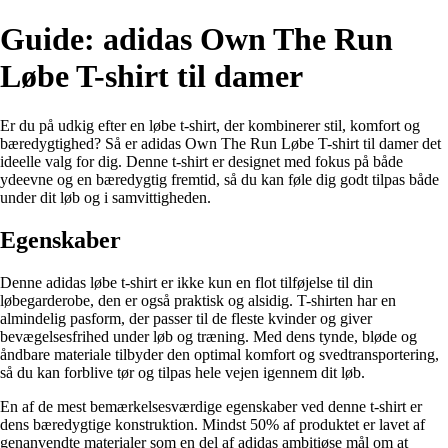
Guide: adidas Own The Run
Løbe T-shirt til damer
Er du på udkig efter en løbe t-shirt, der kombinerer stil, komfort og
bæredygtighed? Så er adidas Own The Run Løbe T-shirt til damer det
ideelle valg for dig. Denne t-shirt er designet med fokus på både
ydeevne og en bæredygtig fremtid, så du kan føle dig godt tilpas både
under dit løb og i samvittigheden.
Egenskaber
Denne adidas løbe t-shirt er ikke kun en flot tilføjelse til din
løbegarderobe, den er også praktisk og alsidig. T-shirten har en
almindelig pasform, der passer til de fleste kvinder og giver
bevægelsesfrihed under løb og træning. Med dens tynde, bløde og
åndbare materiale tilbyder den optimal komfort og svedtransportering,
så du kan forblive tør og tilpas hele vejen igennem dit løb.
En af de mest bemærkelsesværdige egenskaber ved denne t-shirt er
dens bæredygtige konstruktion. Mindst 50% af produktet er lavet af
genanvendte materialer som en del af adidas ambitiøse mål om at