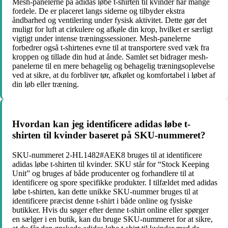
Mesh-panelerne på adidas løbe t-shirten til kvinder har mange
fordele. De er placeret langs siderne og tilbyder ekstra
åndbarhed og ventilering under fysisk aktivitet. Dette gør det
muligt for luft at cirkulere og afkøle din krop, hvilket er særligt
vigtigt under intense træningssessioner. Mesh-panelerne
forbedrer også t-shirtenes evne til at transportere sved væk fra
kroppen og tillade din hud at ånde. Samlet set bidrager mesh-
panelerne til en mere behagelig og behagelig træningsoplevelse
ved at sikre, at du forbliver tør, afkølet og komfortabel i løbet af
din løb eller træning.
Hvordan kan jeg identificere adidas løbe t-
shirten til kvinder baseret på SKU-nummeret?
SKU-nummeret 2-HL1482#AEK8 bruges til at identificere
adidas løbe t-shirten til kvinder. SKU står for “Stock Keeping
Unit” og bruges af både producenter og forhandlere til at
identificere og spore specifikke produkter. I tilfældet med adidas
løbe t-shirten, kan dette unikke SKU-nummer bruges til at
identificere præcist denne t-shirt i både online og fysiske
butikker. Hvis du søger efter denne t-shirt online eller spørger
en sælger i en butik, kan du bruge SKU-nummeret for at sikre,