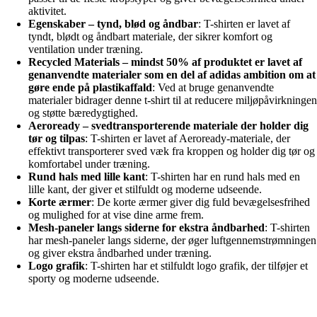
aktivitet.
Egenskaber – tynd, blød og åndbar
: T-shirten er lavet af
tyndt, blødt og åndbart materiale, der sikrer komfort og
ventilation under træning.
Recycled Materials – mindst 50% af produktet er lavet af
genanvendte materialer som en del af adidas ambition om at
gøre ende på plastikaffald
: Ved at bruge genanvendte
materialer bidrager denne t-shirt til at reducere miljøpåvirkningen
og støtte bæredygtighed.
Aeroready – svedtransporterende materiale der holder dig
tør og tilpas
: T-shirten er lavet af Aeroready-materiale, der
effektivt transporterer sved væk fra kroppen og holder dig tør og
komfortabel under træning.
Rund hals med lille kant
: T-shirten har en rund hals med en
lille kant, der giver et stilfuldt og moderne udseende.
Korte ærmer
: De korte ærmer giver dig fuld bevægelsesfrihed
og mulighed for at vise dine arme frem.
Mesh-paneler langs siderne for ekstra åndbarhed
: T-shirten
har mesh-paneler langs siderne, der øger luftgennemstrømningen
og giver ekstra åndbarhed under træning.
Logo grafik
: T-shirten har et stilfuldt logo grafik, der tilføjer et
sporty og moderne udseende.