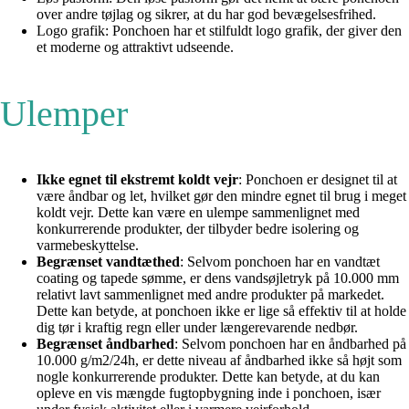
over andre tøjlag og sikrer, at du har god bevægelsesfrihed.
Logo grafik: Ponchoen har et stilfuldt logo grafik, der giver den
et moderne og attraktivt udseende.
Ulemper
Ikke egnet til ekstremt koldt vejr
: Ponchoen er designet til at
være åndbar og let, hvilket gør den mindre egnet til brug i meget
koldt vejr. Dette kan være en ulempe sammenlignet med
konkurrerende produkter, der tilbyder bedre isolering og
varmebeskyttelse.
Begrænset vandtæthed
: Selvom ponchoen har en vandtæt
coating og tapede sømme, er dens vandsøjletryk på 10.000 mm
relativt lavt sammenlignet med andre produkter på markedet.
Dette kan betyde, at ponchoen ikke er lige så effektiv til at holde
dig tør i kraftig regn eller under længerevarende nedbør.
Begrænset åndbarhed
: Selvom ponchoen har en åndbarhed på
10.000 g/m2/24h, er dette niveau af åndbarhed ikke så højt som
nogle konkurrerende produkter. Dette kan betyde, at du kan
opleve en vis mængde fugtopbygning inde i ponchoen, især