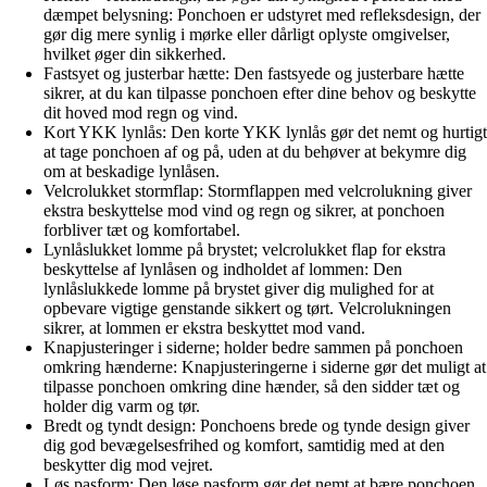
dæmpet belysning: Ponchoen er udstyret med refleksdesign, der
gør dig mere synlig i mørke eller dårligt oplyste omgivelser,
hvilket øger din sikkerhed.
Fastsyet og justerbar hætte: Den fastsyede og justerbare hætte
sikrer, at du kan tilpasse ponchoen efter dine behov og beskytte
dit hoved mod regn og vind.
Kort YKK lynlås: Den korte YKK lynlås gør det nemt og hurtigt
at tage ponchoen af og på, uden at du behøver at bekymre dig
om at beskadige lynlåsen.
Velcrolukket stormflap: Stormflappen med velcrolukning giver
ekstra beskyttelse mod vind og regn og sikrer, at ponchoen
forbliver tæt og komfortabel.
Lynlåslukket lomme på brystet; velcrolukket flap for ekstra
beskyttelse af lynlåsen og indholdet af lommen: Den
lynlåslukkede lomme på brystet giver dig mulighed for at
opbevare vigtige genstande sikkert og tørt. Velcrolukningen
sikrer, at lommen er ekstra beskyttet mod vand.
Knapjusteringer i siderne; holder bedre sammen på ponchoen
omkring hænderne: Knapjusteringerne i siderne gør det muligt at
tilpasse ponchoen omkring dine hænder, så den sidder tæt og
holder dig varm og tør.
Bredt og tyndt design: Ponchoens brede og tynde design giver
dig god bevægelsesfrihed og komfort, samtidig med at den
beskytter dig mod vejret.
Løs pasform: Den løse pasform gør det nemt at bære ponchoen