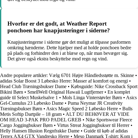
Hvorfor er det godt, at Weather Report
ponchoen har knapjusteringer i siderne?
Knapjusteringerne i siderne gør det muligt at tilpasse pasformen
omkring hænderne. Dette hjælper med at holde ponchoen bedre
på plads og forhindrer den i at blæse op, når man bevæger sig.
Det giver også ekstra beskyttelse mod regn og vind.
Andre populære artikler:
Vælg 6701 Højre Håndledsstøtte m. Skinne
•
adidas Solar Boost 3 Løbesko Herre: Masser af komfort og energi
•
Head Club Træningsbukser Dame
•
Købsguide: Nike Crossback Sport
Bikini Børn
•
SmellWell Original Hawaii Lugtfjerner
•
En komplet
guide til Select Muskelsalve 1
•
Mols Linga Vinterstøvler Børn
•
Asics
Gel-Cumulus 23 Løbesko Dame
•
Puma Neymar JR Creativity
Træningsbukser Børn
•
Asics Magic Speed 2 Løbesko Herre
•
Bulls
Metis Softip Dartpile – 18 gram
•
ALT DU BEHØVER AT VIDE
OM HEAD 3-PAK PRO PADEL GREB
•
Nike Sportswear Fleece
Cargo Joggingbukser Børn
•
Virtus Streat Joggingbukser til Herrer
•
Helly Hansen Illusion Regnfrakke Dame
•
Guide til køb af adidas
Terrex AX4 GTX Vandresko Herre
•
Meso Danmark T-shirt: Kom i