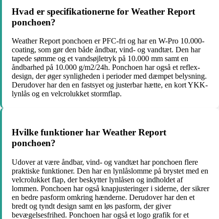
Hvad er specifikationerne for Weather Report
ponchoen?
Weather Report ponchoen er PFC-fri og har en W-Pro 10.000-
coating, som gør den både åndbar, vind- og vandtæt. Den har
tapede sømme og et vandsøjletryk på 10.000 mm samt en
åndbarhed på 10.000 g/m2/24h. Ponchoen har også et reflex-
design, der øger synligheden i perioder med dæmpet belysning.
Derudover har den en fastsyet og justerbar hætte, en kort YKK-
lynlås og en velcrolukket stormflap.
Hvilke funktioner har Weather Report
ponchoen?
Udover at være åndbar, vind- og vandtæt har ponchoen flere
praktiske funktioner. Den har en lynlåslomme på brystet med en
velcrolukket flap, der beskytter lynlåsen og indholdet af
lommen. Ponchoen har også knapjusteringer i siderne, der sikrer
en bedre pasform omkring hænderne. Derudover har den et
bredt og tyndt design samt en løs pasform, der giver
bevægelsesfrihed. Ponchoen har også et logo grafik for et