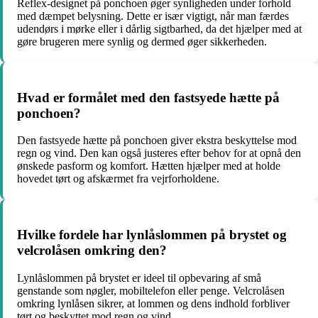
Reflex-designet på ponchoen øger synligheden under forhold
med dæmpet belysning. Dette er især vigtigt, når man færdes
udendørs i mørke eller i dårlig sigtbarhed, da det hjælper med at
gøre brugeren mere synlig og dermed øger sikkerheden.
Hvad er formålet med den fastsyede hætte på
ponchoen?
Den fastsyede hætte på ponchoen giver ekstra beskyttelse mod
regn og vind. Den kan også justeres efter behov for at opnå den
ønskede pasform og komfort. Hætten hjælper med at holde
hovedet tørt og afskærmet fra vejrforholdene.
Hvilke fordele har lynlåslommen på brystet og
velcrolåsen omkring den?
Lynlåslommen på brystet er ideel til opbevaring af små
genstande som nøgler, mobiltelefon eller penge. Velcrolåsen
omkring lynlåsen sikrer, at lommen og dens indhold forbliver
tørt og beskyttet mod regn og vind.