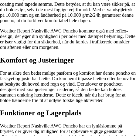
coating med tapede sømme. Dette betyder, at du kan være sikker på, at
du holdes tør, selv i de mest fugtige vejrforhold. Med et vandsøjletryk
på 10.000 mm og en åndbarhed på 10.000 g/m2/24h garanterer denne
poncho, at du forbliver komfortabel hele dagen.
Weather Report Nashville AWG Poncho kommer også med reflex-
design, der øger din synlighed i perioder med dæmpet belysning. Dette
er især vigtigt for din sikkerhed, når du færdes i trafikerede områder
om aftenen eller om morgenen.
Komfort og Justeringer
For at sikre den bedst mulige pasform og komfort har denne poncho en
fastsyet og justerbar hætte. Du kan nemt tilpasse hætten efter behov for
at beskytte dit hoved mod regn og vind. Derudover er ponchoen
designet med knapjusteringer i siderne, så den bedre kan holdes
sammen omkring hænderne. Dette er ideelt, når du har brug for at
holde hænderne frie til at udføre forskellige aktiviteter.
Funktioner og Lagerplads
Weather Report Nashville AWG Poncho har en lynlåslomme på
brystet, der giver dig mulighed for at opbevare vigtige genstande