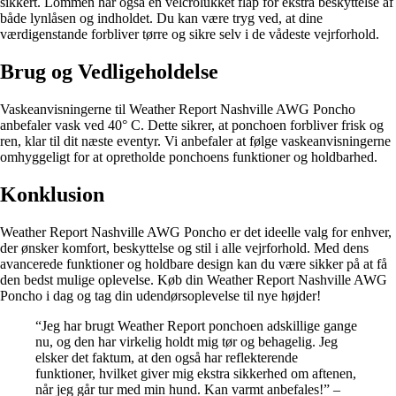
sikkert. Lommen har også en velcrolukket flap for ekstra beskyttelse af
både lynlåsen og indholdet. Du kan være tryg ved, at dine
værdigenstande forbliver tørre og sikre selv i de vådeste vejrforhold.
Brug og Vedligeholdelse
Vaskeanvisningerne til Weather Report Nashville AWG Poncho
anbefaler vask ved 40° C. Dette sikrer, at ponchoen forbliver frisk og
ren, klar til dit næste eventyr. Vi anbefaler at følge vaskeanvisningerne
omhyggeligt for at opretholde ponchoens funktioner og holdbarhed.
Konklusion
Weather Report Nashville AWG Poncho er det ideelle valg for enhver,
der ønsker komfort, beskyttelse og stil i alle vejrforhold. Med dens
avancerede funktioner og holdbare design kan du være sikker på at få
den bedst mulige oplevelse. Køb din Weather Report Nashville AWG
Poncho i dag og tag din udendørsoplevelse til nye højder!
“Jeg har brugt Weather Report ponchoen adskillige gange
nu, og den har virkelig holdt mig tør og behagelig. Jeg
elsker det faktum, at den også har reflekterende
funktioner, hvilket giver mig ekstra sikkerhed om aftenen,
når jeg går tur med min hund. Kan varmt anbefales!” –