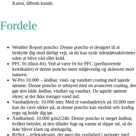
Karen, tilfreds kunde.
Fordele
Weather Report poncho: Denne poncho er designet til at
beskytte dig mod dårligt vejr, så du kan nyde udendørsaktiviteter
uden at blive våd eller kold.
PFC fri (fluor-fri): Ved at være fri for PFC (perfluorerede
kemikalier) er denne poncho mere miljøvenlig og skånsom mod
naturen.
W-Pro 10.000 – åndbar, vind- og vandtæt coating med tapede
sømme: Denne poncho er udstyret med en avanceret coating, der
gør den både åndbar, vindtæt og vandtæt. De tapede sømme
sikrer, at der ikke trænger vand ind.
Vandsøjletryk: 10.000 mm: Med et vandsøjletryk på 10.000 mm
kan du være sikker på, at denne poncho kan modstå selv kraftig
regn og holde dig tør.
Åndbarhed: 10.000 g/m2/24h: Denne poncho er meget åndbar,
hvilket betyder, at den tillader fugt og varme at slippe ud, så du
ikke bliver klam og ubehagelig.
Reflex – refleksdesign, der øger din synlighed i perioder med