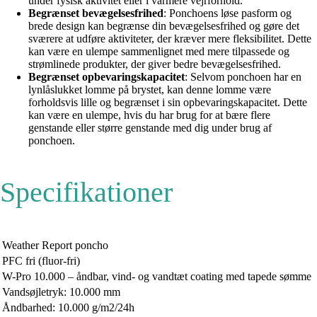
under fysisk aktivitet eller i varmere vejrforhold.
Begrænset bevægelsesfrihed
: Ponchoens løse pasform og
brede design kan begrænse din bevægelsesfrihed og gøre det
sværere at udføre aktiviteter, der kræver mere fleksibilitet. Dette
kan være en ulempe sammenlignet med mere tilpassede og
strømlinede produkter, der giver bedre bevægelsesfrihed.
Begrænset opbevaringskapacitet
: Selvom ponchoen har en
lynlåslukket lomme på brystet, kan denne lomme være
forholdsvis lille og begrænset i sin opbevaringskapacitet. Dette
kan være en ulempe, hvis du har brug for at bære flere
genstande eller større genstande med dig under brug af
ponchoen.
Specifikationer
Weather Report poncho
PFC fri (fluor-fri)
W-Pro 10.000 – åndbar, vind- og vandtæt coating med tapede sømme
Vandsøjletryk: 10.000 mm
Åndbarhed: 10.000 g/m2/24h