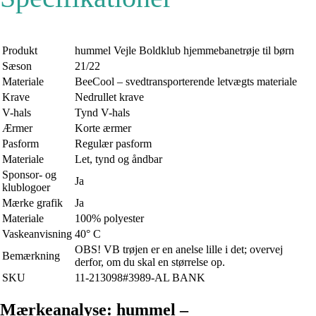
Produkt
hummel Vejle Boldklub hjemmebanetrøje til børn
Sæson
21/22
Materiale
BeeCool – svedtransporterende letvægts materiale
Krave
Nedrullet krave
V-hals
Tynd V-hals
Ærmer
Korte ærmer
Pasform
Regulær pasform
Materiale
Let, tynd og åndbar
Sponsor- og
Ja
klublogoer
Mærke grafik
Ja
Materiale
100% polyester
Vaskeanvisning
40° C
OBS! VB trøjen er en anelse lille i det; overvej
Bemærkning
derfor, om du skal en størrelse op.
SKU
11-213098#3989-AL BANK
Mærkeanalyse: hummel –