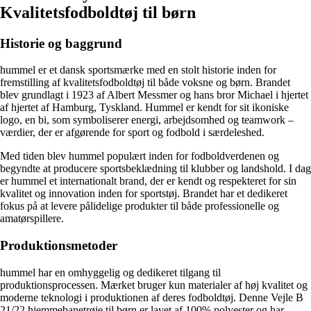
Kvalitetsfodboldtøj til børn
Historie og baggrund
hummel er et dansk sportsmærke med en stolt historie inden for
fremstilling af kvalitetsfodboldtøj til både voksne og børn. Brandet
blev grundlagt i 1923 af Albert Messmer og hans bror Michael i hjertet
af hjertet af Hamburg, Tyskland. Hummel er kendt for sit ikoniske
logo, en bi, som symboliserer energi, arbejdsomhed og teamwork –
værdier, der er afgørende for sport og fodbold i særdeleshed.
Med tiden blev hummel populært inden for fodboldverdenen og
begyndte at producere sportsbeklædning til klubber og landshold. I dag
er hummel et internationalt brand, der er kendt og respekteret for sin
kvalitet og innovation inden for sportstøj. Brandet har et dedikeret
fokus på at levere pålidelige produkter til både professionelle og
amatørspillere.
Produktionsmetoder
hummel har en omhyggelig og dedikeret tilgang til
produktionsprocessen. Mærket bruger kun materialer af høj kvalitet og
moderne teknologi i produktionen af deres fodboldtøj. Denne Vejle B
21/22 hjemmebanetrøje til børn er lavet af 100% polyester og har