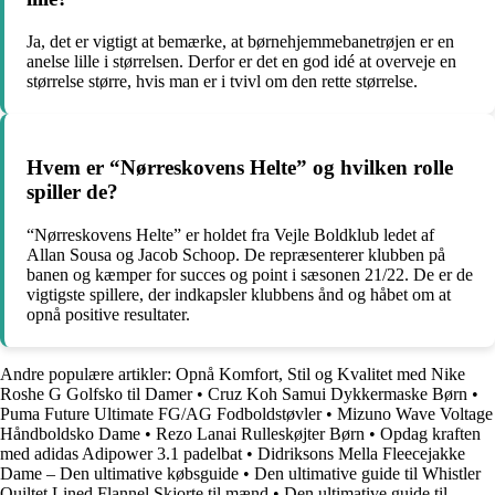
Ja, det er vigtigt at bemærke, at børnehjemmebanetrøjen er en
anelse lille i størrelsen. Derfor er det en god idé at overveje en
størrelse større, hvis man er i tvivl om den rette størrelse.
Hvem er “Nørreskovens Helte” og hvilken rolle
spiller de?
“Nørreskovens Helte” er holdet fra Vejle Boldklub ledet af
Allan Sousa og Jacob Schoop. De repræsenterer klubben på
banen og kæmper for succes og point i sæsonen 21/22. De er de
vigtigste spillere, der indkapsler klubbens ånd og håbet om at
opnå positive resultater.
Andre populære artikler:
Opnå Komfort, Stil og Kvalitet med Nike
Roshe G Golfsko til Damer
•
Cruz Koh Samui Dykkermaske Børn
•
Puma Future Ultimate FG/AG Fodboldstøvler
•
Mizuno Wave Voltage
Håndboldsko Dame
•
Rezo Lanai Rulleskøjter Børn
•
Opdag kraften
med adidas Adipower 3.1 padelbat
•
Didriksons Mella Fleecejakke
Dame – Den ultimative købsguide
•
Den ultimative guide til Whistler
Quiltet Lined Flannel Skjorte til mænd
•
Den ultimative guide til