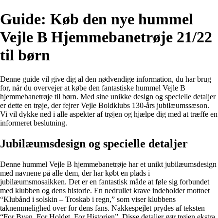
Guide: Køb den nye hummel
Vejle B Hjemmebanetrøje 21/22
til børn
Denne guide vil give dig al den nødvendige information, du har brug
for, når du overvejer at købe den fantastiske hummel Vejle B
hjemmebanetrøje til børn. Med sine unikke design og specielle detaljer
er dette en trøje, der fejrer Vejle Boldklubs 130-års jubilæumssæson.
Vi vil dykke ned i alle aspekter af trøjen og hjælpe dig med at træffe en
informeret beslutning.
Jubilæumsdesign og specielle detaljer
Denne hummel Vejle B hjemmebanetrøje har et unikt jubilæumsdesign
med navnene på alle dem, der har købt en plads i
jubilæumsmosaikken. Det er en fantastisk måde at føle sig forbundet
med klubben og dens historie. En nedrullet krave indeholder mottoet
“Klubånd i solskin – Troskab i regn,” som viser klubbens
taknemmelighed over for dens fans. Nakkespejlet prydes af teksten
“For Byen, For Holdet, For Historien”. Disse detaljer gør trøjen ekstra