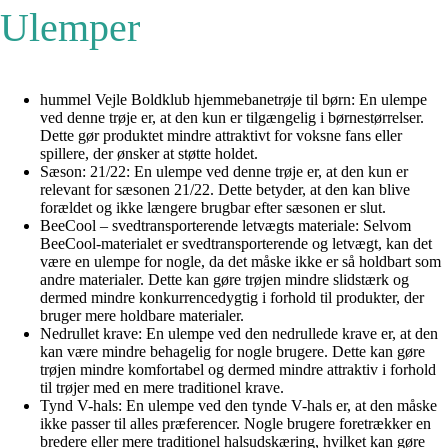
Ulemper
hummel Vejle Boldklub hjemmebanetrøje til børn: En ulempe
ved denne trøje er, at den kun er tilgængelig i børnestørrelser.
Dette gør produktet mindre attraktivt for voksne fans eller
spillere, der ønsker at støtte holdet.
Sæson: 21/22: En ulempe ved denne trøje er, at den kun er
relevant for sæsonen 21/22. Dette betyder, at den kan blive
forældet og ikke længere brugbar efter sæsonen er slut.
BeeCool – svedtransporterende letvægts materiale: Selvom
BeeCool-materialet er svedtransporterende og letvægt, kan det
være en ulempe for nogle, da det måske ikke er så holdbart som
andre materialer. Dette kan gøre trøjen mindre slidstærk og
dermed mindre konkurrencedygtig i forhold til produkter, der
bruger mere holdbare materialer.
Nedrullet krave: En ulempe ved den nedrullede krave er, at den
kan være mindre behagelig for nogle brugere. Dette kan gøre
trøjen mindre komfortabel og dermed mindre attraktiv i forhold
til trøjer med en mere traditionel krave.
Tynd V-hals: En ulempe ved den tynde V-hals er, at den måske
ikke passer til alles præferencer. Nogle brugere foretrækker en
bredere eller mere traditionel halsudskæring, hvilket kan gøre