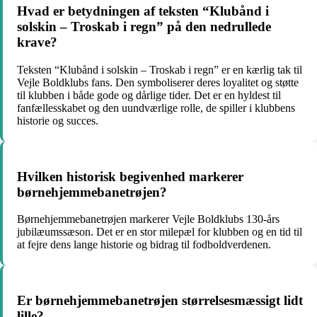
Hvad er betydningen af teksten “Klubånd i
solskin – Troskab i regn” på den nedrullede
krave?
Teksten “Klubånd i solskin – Troskab i regn” er en kærlig tak til
Vejle Boldklubs fans. Den symboliserer deres loyalitet og støtte
til klubben i både gode og dårlige tider. Det er en hyldest til
fanfællesskabet og den uundværlige rolle, de spiller i klubbens
historie og succes.
Hvilken historisk begivenhed markerer
børnehjemmebanetrøjen?
Børnehjemmebanetrøjen markerer Vejle Boldklubs 130-års
jubilæumssæson. Det er en stor milepæl for klubben og en tid til
at fejre dens lange historie og bidrag til fodboldverdenen.
Er børnehjemmebanetrøjen størrelsesmæssigt lidt
lille?