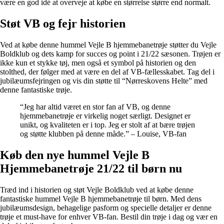
være en god idé at overveje at købe en størrelse større end normalt.
Støt VB og fejr historien
Ved at købe denne hummel Vejle B hjemmebanetrøje støtter du Vejle
Boldklub og dets kamp for succes og point i 21/22 sæsonen. Trøjen er
ikke kun et stykke tøj, men også et symbol på historien og den
stolthed, der følger med at være en del af VB-fællesskabet. Tag del i
jubilæumsfejringen og vis din støtte til “Nørreskovens Helte” med
denne fantastiske trøje.
“Jeg har altid været en stor fan af VB, og denne
hjemmebanetrøje er virkelig noget særligt. Designet er
unikt, og kvaliteten er i top. Jeg er stolt af at bære trøjen
og støtte klubben på denne måde.” – Louise, VB-fan
Køb den nye hummel Vejle B
Hjemmebanetrøje 21/22 til børn nu
Træd ind i historien og støt Vejle Boldklub ved at købe denne
fantastiske hummel Vejle B hjemmebanetrøje til børn. Med dens
jubilæumsdesign, behagelige pasform og specielle detaljer er denne
trøje et must-have for enhver VB-fan. Bestil din trøje i dag og vær en