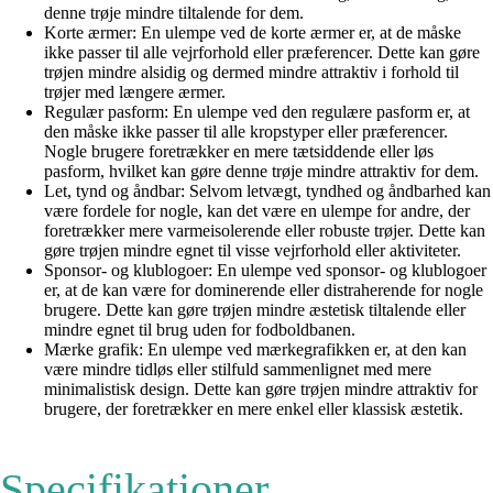
denne trøje mindre tiltalende for dem.
Korte ærmer: En ulempe ved de korte ærmer er, at de måske
ikke passer til alle vejrforhold eller præferencer. Dette kan gøre
trøjen mindre alsidig og dermed mindre attraktiv i forhold til
trøjer med længere ærmer.
Regulær pasform: En ulempe ved den regulære pasform er, at
den måske ikke passer til alle kropstyper eller præferencer.
Nogle brugere foretrækker en mere tætsiddende eller løs
pasform, hvilket kan gøre denne trøje mindre attraktiv for dem.
Let, tynd og åndbar: Selvom letvægt, tyndhed og åndbarhed kan
være fordele for nogle, kan det være en ulempe for andre, der
foretrækker mere varmeisolerende eller robuste trøjer. Dette kan
gøre trøjen mindre egnet til visse vejrforhold eller aktiviteter.
Sponsor- og klublogoer: En ulempe ved sponsor- og klublogoer
er, at de kan være for dominerende eller distraherende for nogle
brugere. Dette kan gøre trøjen mindre æstetisk tiltalende eller
mindre egnet til brug uden for fodboldbanen.
Mærke grafik: En ulempe ved mærkegrafikken er, at den kan
være mindre tidløs eller stilfuld sammenlignet med mere
minimalistisk design. Dette kan gøre trøjen mindre attraktiv for
brugere, der foretrækker en mere enkel eller klassisk æstetik.
Specifikationer