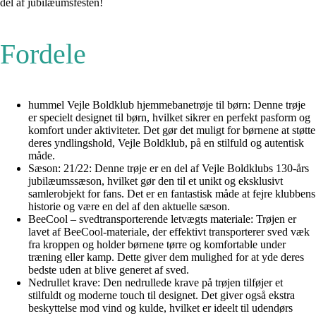
del af jubilæumsfesten!
Fordele
hummel Vejle Boldklub hjemmebanetrøje til børn: Denne trøje
er specielt designet til børn, hvilket sikrer en perfekt pasform og
komfort under aktiviteter. Det gør det muligt for børnene at støtte
deres yndlingshold, Vejle Boldklub, på en stilfuld og autentisk
måde.
Sæson: 21/22: Denne trøje er en del af Vejle Boldklubs 130-års
jubilæumssæson, hvilket gør den til et unikt og eksklusivt
samlerobjekt for fans. Det er en fantastisk måde at fejre klubbens
historie og være en del af den aktuelle sæson.
BeeCool – svedtransporterende letvægts materiale: Trøjen er
lavet af BeeCool-materiale, der effektivt transporterer sved væk
fra kroppen og holder børnene tørre og komfortable under
træning eller kamp. Dette giver dem mulighed for at yde deres
bedste uden at blive generet af sved.
Nedrullet krave: Den nedrullede krave på trøjen tilføjer et
stilfuldt og moderne touch til designet. Det giver også ekstra
beskyttelse mod vind og kulde, hvilket er ideelt til udendørs