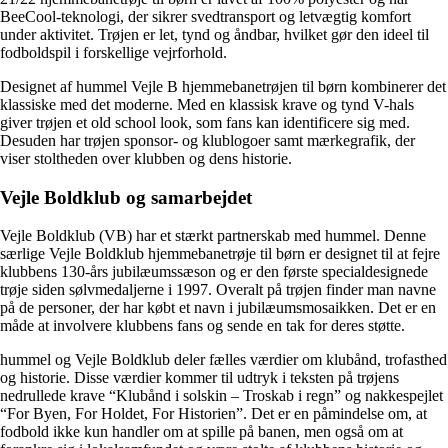
BeeCool-teknologi, der sikrer svedtransport og letvægtig komfort
under aktivitet. Trøjen er let, tynd og åndbar, hvilket gør den ideel til
fodboldspil i forskellige vejrforhold.
Designet af hummel Vejle B hjemmebanetrøjen til børn kombinerer det
klassiske med det moderne. Med en klassisk krave og tynd V-hals
giver trøjen et old school look, som fans kan identificere sig med.
Desuden har trøjen sponsor- og klublogoer samt mærkegrafik, der
viser stoltheden over klubben og dens historie.
Vejle Boldklub og samarbejdet
Vejle Boldklub (VB) har et stærkt partnerskab med hummel. Denne
særlige Vejle Boldklub hjemmebanetrøje til børn er designet til at fejre
klubbens 130-års jubilæumssæson og er den første specialdesignede
trøje siden sølvmedaljerne i 1997. Overalt på trøjen finder man navne
på de personer, der har købt et navn i jubilæumsmosaikken. Det er en
måde at involvere klubbens fans og sende en tak for deres støtte.
hummel og Vejle Boldklub deler fælles værdier om klubånd, trofasthed
og historie. Disse værdier kommer til udtryk i teksten på trøjens
nedrullede krave “Klubånd i solskin – Troskab i regn” og nakkespejlet
“For Byen, For Holdet, For Historien”. Det er en påmindelse om, at
fodbold ikke kun handler om at spille på banen, men også om at