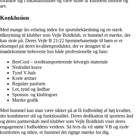
forankre sig i lokalsamfundet og være stolte af klubbens historie og
arv.
Konklusion
Med mange års erfaring inden for sportsbeklædning og en stærk
tilknytning til klubber som Vejle Boldklub, er hummel et mærke, der
kan stole på. Deres Vejle B 21/22 hjemmebanetrøje til børn er et
eksempel på deres kvalitetsprodukter, der er designet til at
imødekomme behovene hos både professionelle og fans:
BeeCool – svedtransporterende letvægts materiale
Nedrullet krave
Tynd V-hals
Korte ærmer
Regulær pasform
Let, tynd og åndbar
Sponsor- og klublogoer
Mærke grafik
Med hummel kan man være sikker på at få fodboldtøj af høj kvalitet,
der kombinerer stil og funktionalitet. Deres dedikation til sportens ånd
og deres partnerskab med klubber som Vejle Boldklub viser deres
engagement i fodboldens verdens. Så hvis du vil støtte VB og nyde
komforten og stilen, er hummel det rigtige mærke for dig.