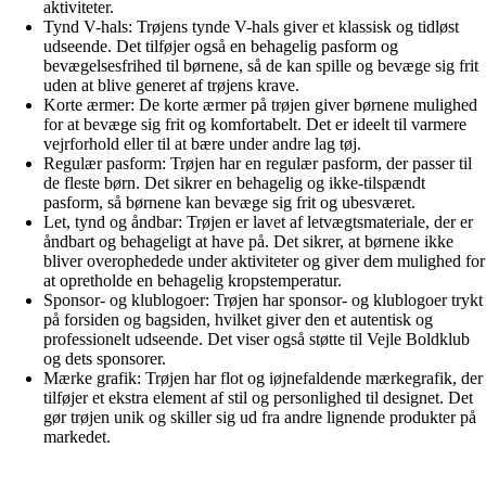
aktiviteter.
Tynd V-hals: Trøjens tynde V-hals giver et klassisk og tidløst
udseende. Det tilføjer også en behagelig pasform og
bevægelsesfrihed til børnene, så de kan spille og bevæge sig frit
uden at blive generet af trøjens krave.
Korte ærmer: De korte ærmer på trøjen giver børnene mulighed
for at bevæge sig frit og komfortabelt. Det er ideelt til varmere
vejrforhold eller til at bære under andre lag tøj.
Regulær pasform: Trøjen har en regulær pasform, der passer til
de fleste børn. Det sikrer en behagelig og ikke-tilspændt
pasform, så børnene kan bevæge sig frit og ubesværet.
Let, tynd og åndbar: Trøjen er lavet af letvægtsmateriale, der er
åndbart og behageligt at have på. Det sikrer, at børnene ikke
bliver overophedede under aktiviteter og giver dem mulighed for
at opretholde en behagelig kropstemperatur.
Sponsor- og klublogoer: Trøjen har sponsor- og klublogoer trykt
på forsiden og bagsiden, hvilket giver den et autentisk og
professionelt udseende. Det viser også støtte til Vejle Boldklub
og dets sponsorer.
Mærke grafik: Trøjen har flot og iøjnefaldende mærkegrafik, der
tilføjer et ekstra element af stil og personlighed til designet. Det
gør trøjen unik og skiller sig ud fra andre lignende produkter på
markedet.