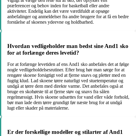
vigtigt at vælge den rette stil af sko, der opfylder ens
præferencer og behov inden for basketball eller andre
aktiviteter. Endelig kan det være værdifuldt at opsøge
anbefalinger og anmeldelser fra andre brugere for at få en bedre
forståelse af skoenes ydeevne og holdbarhed.
Hvordan vedligeholder man bedst sine And1 sko
for at forlænge deres levetid?
For at forlænge levetiden af ens And1 sko anbefales det at følge
nogle vedligeholdelsesrutiner. Efter brug bør man sørge for at
rengøre skoene forsigtigt ved at fjerne snavs og pletter med en
fugtig klud. Lad skoene tørre naturligt ved stuetemperatur og
undgå at tørre dem med direkte varme. Det anbefales også at
bruge en skobørste til at fjerne støv og snavs fra sålen
regelmæssigt. Hvis skoene udsættes for vand eller våde forhold,
bør man lade dem tørre grundigt før næste brug for at undgå
lugt eller skader på materialerne.
Er der forskellige modeller og stilarter af And1