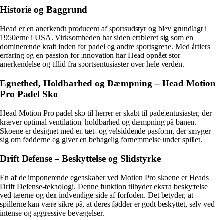
Historie og Baggrund
Head er en anerkendt producent af sportsudstyr og blev grundlagt i
1950erne i USA. Virksomheden har siden etableret sig som en
dominerende kraft inden for padel og andre sportsgrene. Med årtiers
erfaring og en passion for innovation har Head opnået stor
anerkendelse og tillid fra sportsentusiaster over hele verden.
Egnethed, Holdbarhed og Dæmpning – Head Motion
Pro Padel Sko
Head Motion Pro padel sko til herrer er skabt til padelentusiaster, der
kræver optimal ventilation, holdbarhed og dæmpning på banen.
Skoene er designet med en tæt- og velsiddende pasform, der smyger
sig om fødderne og giver en behagelig fornemmelse under spillet.
Drift Defense – Beskyttelse og Slidstyrke
En af de imponerende egenskaber ved Motion Pro skoene er Heads
Drift Defense-teknologi. Denne funktion tilbyder ekstra beskyttelse
ved tæerne og den indvendige side af forfoden. Det betyder, at
spillerne kan være sikre på, at deres fødder er godt beskyttet, selv ved
intense og aggressive bevægelser.