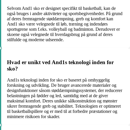
Selvom And1 sko er designet specifikt til basketball, kan de
også bruges i andre aktiviteter og sportsbegivenheder. På grund
af deres fremragende støddæmpning, greb og komfort kan
And1 sko være velegnede til løb, træning og indendørs
sportsgrene som f.eks. volleyball og badminton. Derudover er
skoene også velegnede til hverdagsbrug på grund af deres
stilfulde og moderne udseende.
Hvad er unikt ved And1s teknologi inden for
sko?
And1s teknologi inden for sko er baseret på omhyggelig
forskning og udvikling. De bruger avancerede materialer og
designfunktioner såsom støddæmpningssystemer, der reducerer
belastningen på fødder og led, samtidig med at de giver
maksimal komfort. Deres unikke sålkonstruktion og mønster
sikrer fremragende greb og stabilitet. Teknologien er optimeret
til basketballspillere og er med til at forbedre præstationer og
minimere risikoen for skader.