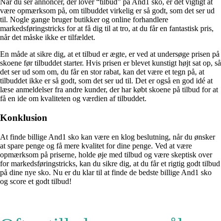
Når du ser annoncer, der lover “tilbud” på And1 sko, er det vigtigt at
være opmærksom på, om tilbuddet virkelig er så godt, som det ser ud
til. Nogle gange bruger butikker og online forhandlere
markedsføringstricks for at få dig til at tro, at du får en fantastisk pris,
når det måske ikke er tilfældet.
En måde at sikre dig, at et tilbud er ægte, er ved at undersøge prisen på
skoene før tilbuddet starter. Hvis prisen er blevet kunstigt højt sat op, så
det ser ud som om, du får en stor rabat, kan det være et tegn på, at
tilbuddet ikke er så godt, som det ser ud til. Det er også en god idé at
læse anmeldelser fra andre kunder, der har købt skoene på tilbud for at
få en ide om kvaliteten og værdien af tilbuddet.
Konklusion
At finde billige And1 sko kan være en klog beslutning, når du ønsker
at spare penge og få mere kvalitet for dine penge. Ved at være
opmærksom på priserne, holde øje med tilbud og være skeptisk over
for markedsføringstricks, kan du sikre dig, at du får et rigtig godt tilbud
på dine nye sko. Nu er du klar til at finde de bedste billige And1 sko
og score et godt tilbud!