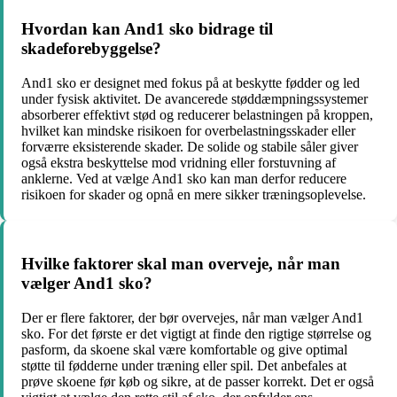
Hvordan kan And1 sko bidrage til
skadeforebyggelse?
And1 sko er designet med fokus på at beskytte fødder og led
under fysisk aktivitet. De avancerede støddæmpningssystemer
absorberer effektivt stød og reducerer belastningen på kroppen,
hvilket kan mindske risikoen for overbelastningsskader eller
forværre eksisterende skader. De solide og stabile såler giver
også ekstra beskyttelse mod vridning eller forstuvning af
anklerne. Ved at vælge And1 sko kan man derfor reducere
risikoen for skader og opnå en mere sikker træningsoplevelse.
Hvilke faktorer skal man overveje, når man
vælger And1 sko?
Der er flere faktorer, der bør overvejes, når man vælger And1
sko. For det første er det vigtigt at finde den rigtige størrelse og
pasform, da skoene skal være komfortable og give optimal
støtte til fødderne under træning eller spil. Det anbefales at
prøve skoene før køb og sikre, at de passer korrekt. Det er også