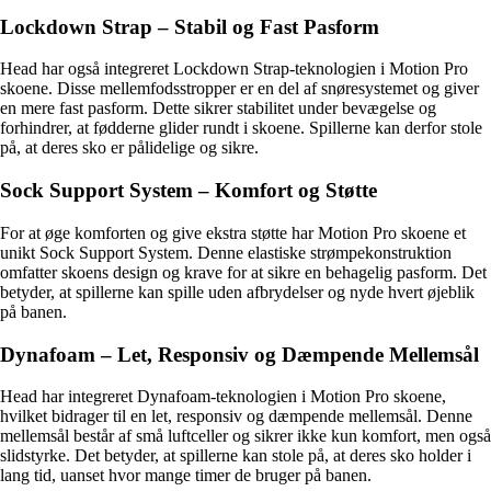
Lockdown Strap – Stabil og Fast Pasform
Head har også integreret Lockdown Strap-teknologien i Motion Pro
skoene. Disse mellemfodsstropper er en del af snøresystemet og giver
en mere fast pasform. Dette sikrer stabilitet under bevægelse og
forhindrer, at fødderne glider rundt i skoene. Spillerne kan derfor stole
på, at deres sko er pålidelige og sikre.
Sock Support System – Komfort og Støtte
For at øge komforten og give ekstra støtte har Motion Pro skoene et
unikt Sock Support System. Denne elastiske strømpekonstruktion
omfatter skoens design og krave for at sikre en behagelig pasform. Det
betyder, at spillerne kan spille uden afbrydelser og nyde hvert øjeblik
på banen.
Dynafoam – Let, Responsiv og Dæmpende Mellemsål
Head har integreret Dynafoam-teknologien i Motion Pro skoene,
hvilket bidrager til en let, responsiv og dæmpende mellemsål. Denne
mellemsål består af små luftceller og sikrer ikke kun komfort, men også
slidstyrke. Det betyder, at spillerne kan stole på, at deres sko holder i
lang tid, uanset hvor mange timer de bruger på banen.