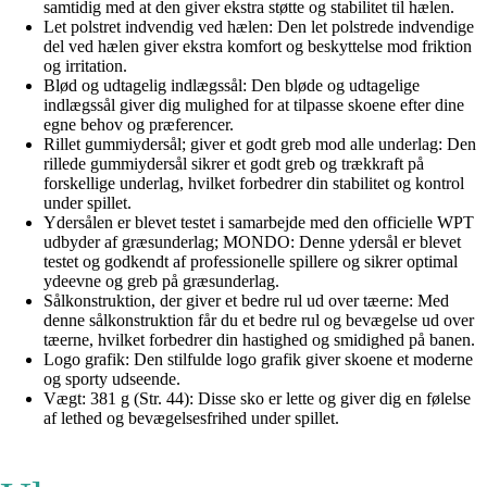
samtidig med at den giver ekstra støtte og stabilitet til hælen.
Let polstret indvendig ved hælen: Den let polstrede indvendige
del ved hælen giver ekstra komfort og beskyttelse mod friktion
og irritation.
Blød og udtagelig indlægssål: Den bløde og udtagelige
indlægssål giver dig mulighed for at tilpasse skoene efter dine
egne behov og præferencer.
Rillet gummiydersål; giver et godt greb mod alle underlag: Den
rillede gummiydersål sikrer et godt greb og trækkraft på
forskellige underlag, hvilket forbedrer din stabilitet og kontrol
under spillet.
Ydersålen er blevet testet i samarbejde med den officielle WPT
udbyder af græsunderlag; MONDO: Denne ydersål er blevet
testet og godkendt af professionelle spillere og sikrer optimal
ydeevne og greb på græsunderlag.
Sålkonstruktion, der giver et bedre rul ud over tæerne: Med
denne sålkonstruktion får du et bedre rul og bevægelse ud over
tæerne, hvilket forbedrer din hastighed og smidighed på banen.
Logo grafik: Den stilfulde logo grafik giver skoene et moderne
og sporty udseende.
Vægt: 381 g (Str. 44): Disse sko er lette og giver dig en følelse
af lethed og bevægelsesfrihed under spillet.