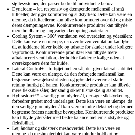
støttesystemer, der passer bedre til individuelle behov.
Dynafoam – let, responsiv og dæmpende mellemsål af små
luftceller, der øger komforten og slidstyrken: Dette kan være en
ulempe, da luftcellerne kan blive komprimeret over tid og miste
deres dæmpningsevne. Konkurrerende produkter kan tilbyde
mere holdbare og langvarige dæmpningsmaterialer.
Cooling System – 360° ventilation ved overdelen og ydersålen:
Dette kan være en ulempe, da overdreven ventilation kan føre
til, at fødderne bliver kolde og udsatte for skader under køligere
vejrforhold. Konkurrerende produkter kan tilbyde mere
afbalanceret ventilation, der holder fødderne kølige uden at
overeksponere dem for kulde.
Lateral Control+ – forhøjet mellemsål, der giver lateral stabilitet:
Dette kan være en ulempe, da den forhøjede mellemsål kan
begrænse bevægelsesfriheden og gøre det sværere at skifte
retning hurtigt på banen. Konkurrerende produkter kan tilbyde
mere fleksible såler, der stadig sikrer tilstrækkelig stabilitet.
Hybrasion+™ – særlig gummiydersål, der øger slidstyrken og
forbedrer grebet mod underlaget: Dette kan være en ulempe, da
den særlige gummiydersål kan være mindre fleksibel og dermed
begrænse fodens naturlige bevægelse. Konkurrerende produkter
kan tilbyde ydersåler med bedre balance mellem slidstyrke og
fleksibilitet.
Let, åndbar og slidstærk meshoverdel: Dette kan være en
ulempe, da meshmaterialet kan være mindre holdbart og