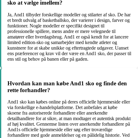
sko at vælge imellem?
Ja, And1 tilbyder forskellige modeller og stilarter af sko. De har
et bredt udvalg af basketballsko, der varierer i design, farver og
funktioner. Nogle modeller er specifikt designet til
professionelle spillere, mens andre er mere velegnede til
amatører eller hverdagsbrug. And1 er også kendt for at lancere
limited edition-sko og samarbejder med kendte atleter og
kunstnere for at skabe unikke og eftertragtede udgaver. Uanset
ens præferencer og krav vil der være en And1 sko, der passer til
ens stil og behov på banen eller på gaden.
Hvordan kan man købe And1 sko og finde den
rette forhandler?
And1 sko kan købes online på deres officielle hjemmeside eller
via forskellige e-handelsplatforme. Det anbefales at købe
skoene fra autoriserede forhandlere eller anerkendte
detailhandlere for at sikre, at man modtager et autentisk produkt
af høj kvalitet. Gennemse listen over anerkendte forhandlere på
And1s officielle hjemmeside eller søg efter troværdige
forhandlere med gode anmeldelser og en pålidelig historie. Ved