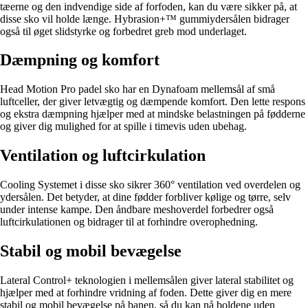
tæerne og den indvendige side af forfoden, kan du være sikker på, at
disse sko vil holde længe. Hybrasion+™ gummiydersålen bidrager
også til øget slidstyrke og forbedret greb mod underlaget.
Dæmpning og komfort
Head Motion Pro padel sko har en Dynafoam mellemsål af små
luftceller, der giver letvægtig og dæmpende komfort. Den lette respons
og ekstra dæmpning hjælper med at mindske belastningen på fødderne
og giver dig mulighed for at spille i timevis uden ubehag.
Ventilation og luftcirkulation
Cooling Systemet i disse sko sikrer 360° ventilation ved overdelen og
ydersålen. Det betyder, at dine fødder forbliver kølige og tørre, selv
under intense kampe. Den åndbare meshoverdel forbedrer også
luftcirkulationen og bidrager til at forhindre overophedning.
Stabil og mobil bevægelse
Lateral Control+ teknologien i mellemsålen giver lateral stabilitet og
hjælper med at forhindre vridning af foden. Dette giver dig en mere
stabil og mobil bevægelse på banen, så du kan nå boldene uden