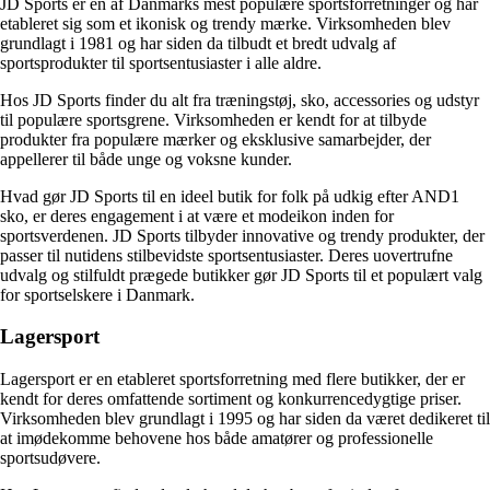
JD Sports er en af Danmarks mest populære sportsforretninger og har
etableret sig som et ikonisk og trendy mærke. Virksomheden blev
grundlagt i 1981 og har siden da tilbudt et bredt udvalg af
sportsprodukter til sportsentusiaster i alle aldre.
Hos JD Sports finder du alt fra træningstøj, sko, accessories og udstyr
til populære sportsgrene. Virksomheden er kendt for at tilbyde
produkter fra populære mærker og eksklusive samarbejder, der
appellerer til både unge og voksne kunder.
Hvad gør JD Sports til en ideel butik for folk på udkig efter AND1
sko, er deres engagement i at være et modeikon inden for
sportsverdenen. JD Sports tilbyder innovative og trendy produkter, der
passer til nutidens stilbevidste sportsentusiaster. Deres uovertrufne
udvalg og stilfuldt prægede butikker gør JD Sports til et populært valg
for sportselskere i Danmark.
Lagersport
Lagersport er en etableret sportsforretning med flere butikker, der er
kendt for deres omfattende sortiment og konkurrencedygtige priser.
Virksomheden blev grundlagt i 1995 og har siden da været dedikeret til
at imødekomme behovene hos både amatører og professionelle
sportsudøvere.