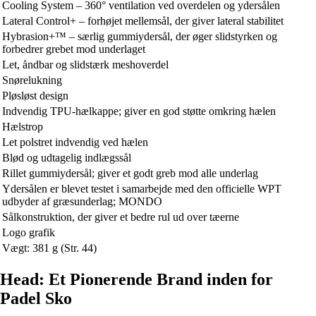
Cooling System – 360° ventilation ved overdelen og ydersålen
Lateral Control+ – forhøjet mellemsål, der giver lateral stabilitet
Hybrasion+™ – særlig gummiydersål, der øger slidstyrken og
forbedrer grebet mod underlaget
Let, åndbar og slidstærk meshoverdel
Snørelukning
Pløsløst design
Indvendig TPU-hælkappe; giver en god støtte omkring hælen
Hælstrop
Let polstret indvendig ved hælen
Blød og udtagelig indlægssål
Rillet gummiydersål; giver et godt greb mod alle underlag
Ydersålen er blevet testet i samarbejde med den officielle WPT
udbyder af græsunderlag; MONDO
Sålkonstruktion, der giver et bedre rul ud over tæerne
Logo grafik
Vægt: 381 g (Str. 44)
Head: Et Pionerende Brand inden for
Padel Sko