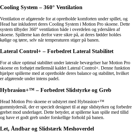
Cooling System – 360° Ventilation
Ventilation er afgørende for at opretholde komforten under spillet, og
Head har inkluderet deres Cooling System i Motion Pro skoene. Dette
system tilbyder 360° ventilation både i overdelen og ydersålen af
skoene. Spillerne kan derfor være sikre på, at deres fødder holdes
kølige og tørre, selv når temperaturen stiger på banen.
Lateral Control+ – Forbedret Lateral Stabilitet
For at sikre optimal stabilitet under laterale bevægelser har Motion Pro
skoene en forhøjet mellemsål kaldet Lateral Control+. Denne funktion
hjælper spillerne med at opretholde deres balance og stabilitet, hvilket
er afgørende under intens padel.
Hybrasion+™ – Forbedret Slidstyrke og Greb
Head Motion Pro skoene er udstyret med Hybrasion+™
gummiydersål, der er specielt designet til at øge slidstyrken og forbedre
grebet mod underlaget. Dette betyder, at spillerne kan spille med tillid
og have et godt greb under forskellige forhold på banen.
Let, Åndbar og Slidstærk Meshoverdel