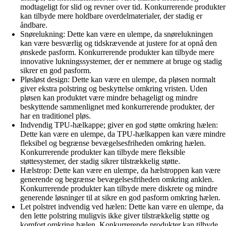
modtageligt for slid og revner over tid. Konkurrerende produkter
kan tilbyde mere holdbare overdelmaterialer, der stadig er
åndbare.
Snørelukning: Dette kan være en ulempe, da snørelukningen
kan være besværlig og tidskrævende at justere for at opnå den
ønskede pasform. Konkurrerende produkter kan tilbyde mere
innovative lukningssystemer, der er nemmere at bruge og stadig
sikrer en god pasform.
Pløsløst design: Dette kan være en ulempe, da pløsen normalt
giver ekstra polstring og beskyttelse omkring vristen. Uden
pløsen kan produktet være mindre behageligt og mindre
beskyttende sammenlignet med konkurrerende produkter, der
har en traditionel pløs.
Indvendig TPU-hælkappe; giver en god støtte omkring hælen:
Dette kan være en ulempe, da TPU-hælkappen kan være mindre
fleksibel og begrænse bevægelsesfriheden omkring hælen.
Konkurrerende produkter kan tilbyde mere fleksible
støttesystemer, der stadig sikrer tilstrækkelig støtte.
Hælstrop: Dette kan være en ulempe, da hælstroppen kan være
generende og begrænse bevægelsesfriheden omkring anklen.
Konkurrerende produkter kan tilbyde mere diskrete og mindre
generende løsninger til at sikre en god pasform omkring hælen.
Let polstret indvendig ved hælen: Dette kan være en ulempe, da
den lette polstring muligvis ikke giver tilstrækkelig støtte og
komfort omkring hælen. Konkurrerende produkter kan tilbyde