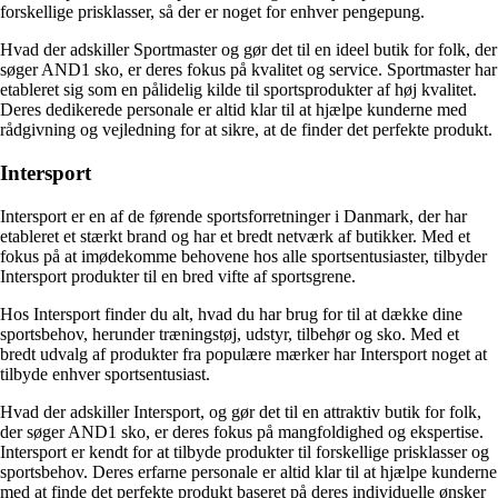
forskellige prisklasser, så der er noget for enhver pengepung.
Hvad der adskiller Sportmaster og gør det til en ideel butik for folk, der
søger AND1 sko, er deres fokus på kvalitet og service. Sportmaster har
etableret sig som en pålidelig kilde til sportsprodukter af høj kvalitet.
Deres dedikerede personale er altid klar til at hjælpe kunderne med
rådgivning og vejledning for at sikre, at de finder det perfekte produkt.
Intersport
Intersport er en af de førende sportsforretninger i Danmark, der har
etableret et stærkt brand og har et bredt netværk af butikker. Med et
fokus på at imødekomme behovene hos alle sportsentusiaster, tilbyder
Intersport produkter til en bred vifte af sportsgrene.
Hos Intersport finder du alt, hvad du har brug for til at dække dine
sportsbehov, herunder træningstøj, udstyr, tilbehør og sko. Med et
bredt udvalg af produkter fra populære mærker har Intersport noget at
tilbyde enhver sportsentusiast.
Hvad der adskiller Intersport, og gør det til en attraktiv butik for folk,
der søger AND1 sko, er deres fokus på mangfoldighed og ekspertise.
Intersport er kendt for at tilbyde produkter til forskellige prisklasser og
sportsbehov. Deres erfarne personale er altid klar til at hjælpe kunderne
med at finde det perfekte produkt baseret på deres individuelle ønsker