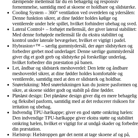
dæmpende mellemsål får du en behagelig og responsiv
fornemmelse, samtidig med at skoene er holdbare og slidstærke.
Cooling System – 360° ventilation ved overdelen og ydersålen:
Denne funktion sikrer, at dine fødder holdes kølige og
ventilerede under hele spillet, hvilket forhindrer ubehag og sved.
Lateral Control+ – forhøjet mellemsål, der giver lateral stabilitet:
Med denne forhøjede mellemsål får du ekstra stabilitet og
kontrol under laterale bevægelser, hvilket er vigtigt i padel.
Hybrasion+™ – særlig gummiydersål, der øger slidstyrken og
forbedrer grebet mod underlaget: Denne særlige gummiydersål
giver dig et godt greb og slidstyrke på forskellige underlag,
hvilket forbedrer din præstation på banen.
Let, åndbar og slidstærk meshoverdel: Den lette og åndbare
meshoverdel sikrer, at dine fødder holdes komfortable og
ventilerede, samtidig med at den er slidstærk og holdbar.
Snørelukning: Med snørelukningen kan du justere pasformen og
sikre, at skoene sidder godt og stabilt på dine fødder.
Pløsløst design: Det pløsløse design giver dig en mere behagelig
og fleksibel pasform, samtidig med at det reducerer risikoen for
irritation og ubehag.
Indvendig TPU-hælkappe; giver en god støtte omkring hælen:
Den indvendige TPU-hælkappe giver ekstra støtte og stabilitet
omkring hælen, hvilket er vigtigt for at undgå skader og forbedre
din præstation.
Hælstrop: Hælstroppen gør det nemt at tage skoene af og på,