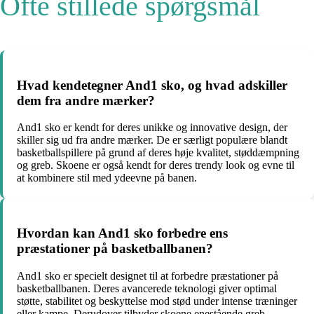
Ofte stillede spørgsmål
Hvad kendetegner And1 sko, og hvad adskiller
dem fra andre mærker?
And1 sko er kendt for deres unikke og innovative design, der
skiller sig ud fra andre mærker. De er særligt populære blandt
basketballspillere på grund af deres høje kvalitet, støddæmpning
og greb. Skoene er også kendt for deres trendy look og evne til
at kombinere stil med ydeevne på banen.
Hvordan kan And1 sko forbedre ens
præstationer på basketballbanen?
And1 sko er specielt designet til at forbedre præstationer på
basketballbanen. Deres avancerede teknologi giver optimal
støtte, stabilitet og beskyttelse mod stød under intense træninger
eller kampe. Derudover tilbyder skoene enestående greb,