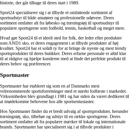
historie, der går tilbage til deres start i 1989.
Sport24 specialiserer sig i at tilbyde et omfattende sortiment af
sportsudstyr til både amatører og professionelle udøvere. Deres
sortiment omfatter alt fra løbesko og træningstøj til sportsudstyr til
populære sportsgrene som fodbold, tennis, basketball og meget mere.
Hvad gør Sport24 til et ideelt sted for folk, der leder efter produkter
som AND1 sko, er deres engagement i at tilbyde produkter af høj
kvalitet. Sport24 har et solidt ry for at bringe de nyeste og mest trendy
sportsprodukter til deres butikker. Deres erfarne personale er altid klar
til at rådgive og hjælpe kunderne med at finde det perfekte produkt til
deres behov og præferencer.
Sportmaster
Sportmaster har etableret sig som en af Danmarks mest
velrenommerede sportsforretninger med et stærkt fodfæste i markedet.
Virksomheden blev grundlagt i 1981 og har siden da været dedikeret til
at imødekomme behovene hos alle sportsentusiaster.
Hos Sportmaster finder du et bredt udvalg af sportsprodukter, herunder
træningstøj, sko, tilbehør og udstyr til en række sportsgrene. Deres
sortiment omfatter alt fra populære mærker til lokale og internationale
brands. Sportmaster har specialiseret sig i at tilbyde produkter i