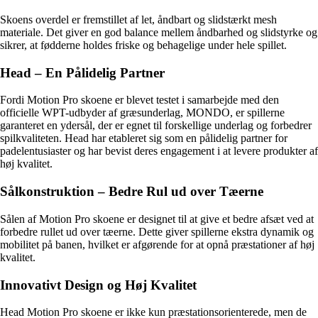
Skoens overdel er fremstillet af let, åndbart og slidstærkt mesh
materiale. Det giver en god balance mellem åndbarhed og slidstyrke og
sikrer, at fødderne holdes friske og behagelige under hele spillet.
Head – En Pålidelig Partner
Fordi Motion Pro skoene er blevet testet i samarbejde med den
officielle WPT-udbyder af græsunderlag, MONDO, er spillerne
garanteret en ydersål, der er egnet til forskellige underlag og forbedrer
spilkvaliteten. Head har etableret sig som en pålidelig partner for
padelentusiaster og har bevist deres engagement i at levere produkter af
høj kvalitet.
Sålkonstruktion – Bedre Rul ud over Tæerne
Sålen af Motion Pro skoene er designet til at give et bedre afsæt ved at
forbedre rullet ud over tæerne. Dette giver spillerne ekstra dynamik og
mobilitet på banen, hvilket er afgørende for at opnå præstationer af høj
kvalitet.
Innovativt Design og Høj Kvalitet
Head Motion Pro skoene er ikke kun præstationsorienterede, men de