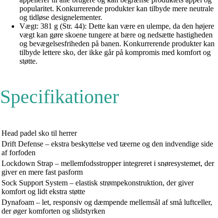
popularitet. Konkurrerende produkter kan tilbyde mere neutrale
og tidløse designelementer.
Vægt: 381 g (Str. 44): Dette kan være en ulempe, da den højere
vægt kan gøre skoene tungere at bære og nedsætte hastigheden
og bevægelsesfriheden på banen. Konkurrerende produkter kan
tilbyde lettere sko, der ikke går på kompromis med komfort og
støtte.
Specifikationer
Head padel sko til herrer
Drift Defense – ekstra beskyttelse ved tæerne og den indvendige side
af forfoden
Lockdown Strap – mellemfodsstropper integreret i snøresystemet, der
giver en mere fast pasform
Sock Support System – elastisk strømpekonstruktion, der giver
komfort og lidt ekstra støtte
Dynafoam – let, responsiv og dæmpende mellemsål af små luftceller,
der øger komforten og slidstyrken