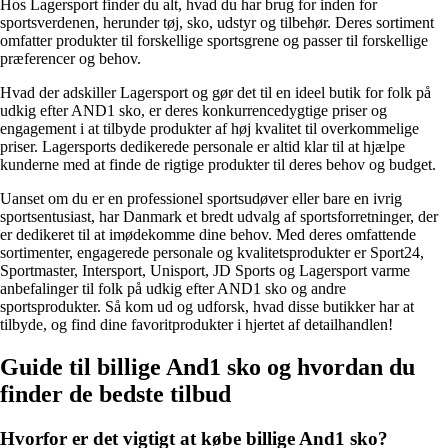
Hos Lagersport finder du alt, hvad du har brug for inden for
sportsverdenen, herunder tøj, sko, udstyr og tilbehør. Deres sortiment
omfatter produkter til forskellige sportsgrene og passer til forskellige
præferencer og behov.
Hvad der adskiller Lagersport og gør det til en ideel butik for folk på
udkig efter AND1 sko, er deres konkurrencedygtige priser og
engagement i at tilbyde produkter af høj kvalitet til overkommelige
priser. Lagersports dedikerede personale er altid klar til at hjælpe
kunderne med at finde de rigtige produkter til deres behov og budget.
Uanset om du er en professionel sportsudøver eller bare en ivrig
sportsentusiast, har Danmark et bredt udvalg af sportsforretninger, der
er dedikeret til at imødekomme dine behov. Med deres omfattende
sortimenter, engagerede personale og kvalitetsprodukter er Sport24,
Sportmaster, Intersport, Unisport, JD Sports og Lagersport varme
anbefalinger til folk på udkig efter AND1 sko og andre
sportsprodukter. Så kom ud og udforsk, hvad disse butikker har at
tilbyde, og find dine favoritprodukter i hjertet af detailhandlen!
Guide til billige And1 sko og hvordan du
finder de bedste tilbud
Hvorfor er det vigtigt at købe billige And1 sko?