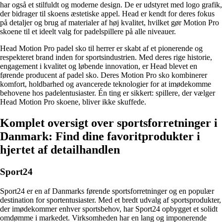
har også et stilfuldt og moderne design. De er udstyret med logo grafik,
der bidrager til skoens æstetiske appel. Head er kendt for deres fokus
på detaljer og brug af materialer af høj kvalitet, hvilket gør Motion Pro
skoene til et ideelt valg for padelspillere på alle niveauer.
Head Motion Pro padel sko til herrer er skabt af et pionerende og
respekteret brand inden for sportsindustrien. Med deres rige historie,
engagement i kvalitet og løbende innovation, er Head blevet en
førende producent af padel sko. Deres Motion Pro sko kombinerer
komfort, holdbarhed og avancerede teknologier for at imødekomme
behovene hos padelentusiaster. Én ting er sikkert: spillere, der vælger
Head Motion Pro skoene, bliver ikke skuffede.
Komplet oversigt over sportsforretninger i
Danmark: Find dine favoritprodukter i
hjertet af detailhandlen
Sport24
Sport24 er en af Danmarks førende sportsforretninger og en populær
destination for sportentusiaster. Med et bredt udvalg af sportsprodukter,
der imødekommer enhver sportsbehov, har Sport24 opbygget et solidt
omdømme i markedet. Virksomheden har en lang og imponerende