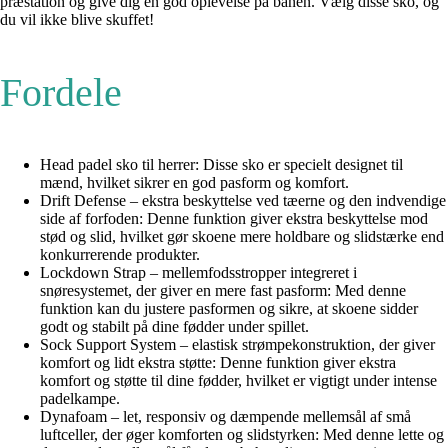
præstation og give dig en god oplevelse på banen. Vælg disse sko, og
du vil ikke blive skuffet!
Fordele
Head padel sko til herrer: Disse sko er specielt designet til
mænd, hvilket sikrer en god pasform og komfort.
Drift Defense – ekstra beskyttelse ved tæerne og den indvendige
side af forfoden: Denne funktion giver ekstra beskyttelse mod
stød og slid, hvilket gør skoene mere holdbare og slidstærke end
konkurrerende produkter.
Lockdown Strap – mellemfodsstropper integreret i
snøresystemet, der giver en mere fast pasform: Med denne
funktion kan du justere pasformen og sikre, at skoene sidder
godt og stabilt på dine fødder under spillet.
Sock Support System – elastisk strømpekonstruktion, der giver
komfort og lidt ekstra støtte: Denne funktion giver ekstra
komfort og støtte til dine fødder, hvilket er vigtigt under intense
padelkampe.
Dynafoam – let, responsiv og dæmpende mellemsål af små
luftceller, der øger komforten og slidstyrken: Med denne lette og