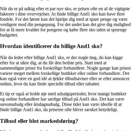
Når du er på udkig efter et par nye sko, er prisen ofte en af de vigtigste
faktorer i dine overvejelser. At finde billige And1 sko kan have flere
fordele. For det første kan det hjælpe dig med at spare penge og være
venligere mod din pengepung. For det andet kan det give dig mulighed
for at få mere kvalitet for pengene og købe flere sko uden at sprænge
budgettet.
Hvordan identificerer du billige And1 sko?
Når du leder efter billige And1 sko, er der nogle ting, du kan kigge
efter for at sikre dig, at du får den bedste pris. Start med at
sammenligne priser fra forskellige forhandlere. Nogle gange kan prisen
variere meget mellem forskellige butikker eller online forhandlere. Det
kan også være en god idé at tjekke tilbudsaviser eller se efter annoncer
online, hvor du kan finde specielle tilbud eller rabatter.
Et tip er også at holde øje med udsalgsperioder, hvor mange butikker
og online forhandlere har særlige tilbud på And1 sko. Det kan være
sæsonudsalg eller årsdagsudsalg. Disse tider kan være ideelle til at
finde billige And1 sko, da priserne ofte bliver sænket betydeligt.
Tilbud eller blot markedsføring?