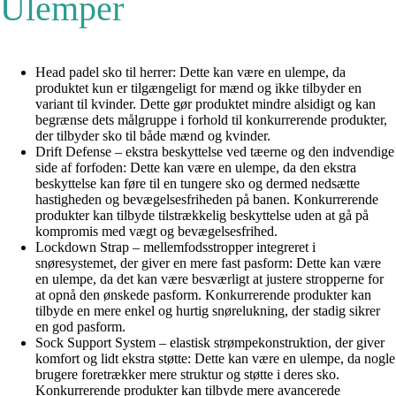
Ulemper
Head padel sko til herrer: Dette kan være en ulempe, da
produktet kun er tilgængeligt for mænd og ikke tilbyder en
variant til kvinder. Dette gør produktet mindre alsidigt og kan
begrænse dets målgruppe i forhold til konkurrerende produkter,
der tilbyder sko til både mænd og kvinder.
Drift Defense – ekstra beskyttelse ved tæerne og den indvendige
side af forfoden: Dette kan være en ulempe, da den ekstra
beskyttelse kan føre til en tungere sko og dermed nedsætte
hastigheden og bevægelsesfriheden på banen. Konkurrerende
produkter kan tilbyde tilstrækkelig beskyttelse uden at gå på
kompromis med vægt og bevægelsesfrihed.
Lockdown Strap – mellemfodsstropper integreret i
snøresystemet, der giver en mere fast pasform: Dette kan være
en ulempe, da det kan være besværligt at justere stropperne for
at opnå den ønskede pasform. Konkurrerende produkter kan
tilbyde en mere enkel og hurtig snørelukning, der stadig sikrer
en god pasform.
Sock Support System – elastisk strømpekonstruktion, der giver
komfort og lidt ekstra støtte: Dette kan være en ulempe, da nogle
brugere foretrækker mere struktur og støtte i deres sko.
Konkurrerende produkter kan tilbyde mere avancerede