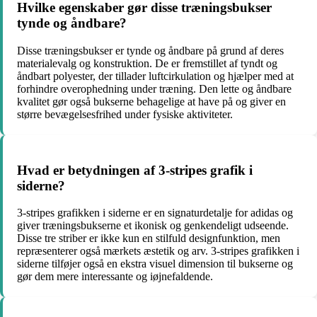
Hvilke egenskaber gør disse træningsbukser
tynde og åndbare?
Disse træningsbukser er tynde og åndbare på grund af deres
materialevalg og konstruktion. De er fremstillet af tyndt og
åndbart polyester, der tillader luftcirkulation og hjælper med at
forhindre overophedning under træning. Den lette og åndbare
kvalitet gør også bukserne behagelige at have på og giver en
større bevægelsesfrihed under fysiske aktiviteter.
Hvad er betydningen af 3-stripes grafik i
siderne?
3-stripes grafikken i siderne er en signaturdetalje for adidas og
giver træningsbukserne et ikonisk og genkendeligt udseende.
Disse tre striber er ikke kun en stilfuld designfunktion, men
repræsenterer også mærkets æstetik og arv. 3-stripes grafikken i
siderne tilføjer også en ekstra visuel dimension til bukserne og
gør dem mere interessante og iøjnefaldende.