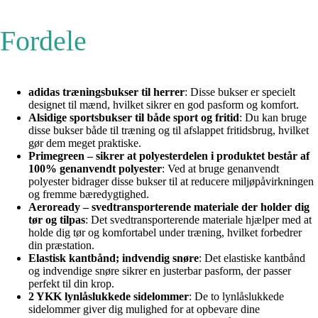
Fordele
adidas træningsbukser til herrer
: Disse bukser er specielt
designet til mænd, hvilket sikrer en god pasform og komfort.
Alsidige sportsbukser til både sport og fritid
: Du kan bruge
disse bukser både til træning og til afslappet fritidsbrug, hvilket
gør dem meget praktiske.
Primegreen – sikrer at polyesterdelen i produktet består af
100% genanvendt polyester
: Ved at bruge genanvendt
polyester bidrager disse bukser til at reducere miljøpåvirkningen
og fremme bæredygtighed.
Aeroready – svedtransporterende materiale der holder dig
tør og tilpas
: Det svedtransporterende materiale hjælper med at
holde dig tør og komfortabel under træning, hvilket forbedrer
din præstation.
Elastisk kantbånd; indvendig snøre
: Det elastiske kantbånd
og indvendige snøre sikrer en justerbar pasform, der passer
perfekt til din krop.
2 YKK lynlåslukkede sidelommer
: De to lynlåslukkede
sidelommer giver dig mulighed for at opbevare dine