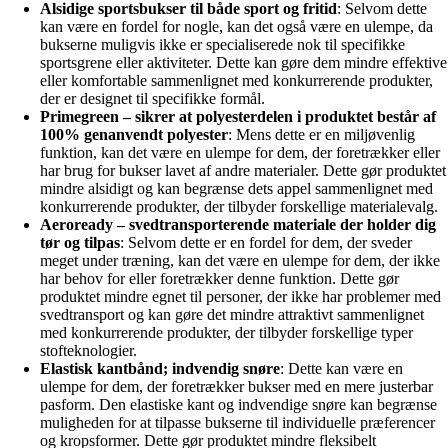
Alsidige sportsbukser til både sport og fritid
: Selvom dette
kan være en fordel for nogle, kan det også være en ulempe, da
bukserne muligvis ikke er specialiserede nok til specifikke
sportsgrene eller aktiviteter. Dette kan gøre dem mindre effektive
eller komfortable sammenlignet med konkurrerende produkter,
der er designet til specifikke formål.
Primegreen – sikrer at polyesterdelen i produktet består af
100% genanvendt polyester
: Mens dette er en miljøvenlig
funktion, kan det være en ulempe for dem, der foretrækker eller
har brug for bukser lavet af andre materialer. Dette gør produktet
mindre alsidigt og kan begrænse dets appel sammenlignet med
konkurrerende produkter, der tilbyder forskellige materialevalg.
Aeroready – svedtransporterende materiale der holder dig
tør og tilpas
: Selvom dette er en fordel for dem, der sveder
meget under træning, kan det være en ulempe for dem, der ikke
har behov for eller foretrækker denne funktion. Dette gør
produktet mindre egnet til personer, der ikke har problemer med
svedtransport og kan gøre det mindre attraktivt sammenlignet
med konkurrerende produkter, der tilbyder forskellige typer
stofteknologier.
Elastisk kantbånd; indvendig snøre
: Dette kan være en
ulempe for dem, der foretrækker bukser med en mere justerbar
pasform. Den elastiske kant og indvendige snøre kan begrænse
muligheden for at tilpasse bukserne til individuelle præferencer
og kropsformer. Dette gør produktet mindre fleksibelt