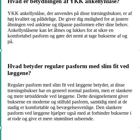
Hvad er betydningen af YKK ankellynlåse?
YKK ankellynlåse, der anvendes på disse træningsbukser, er af
høj kvalitet og pålidelige. De giver dig mulighed for at justere
åbningen ved anklene og tilpasse pasformen efter dine behov.
Ankellynlåsene kan let åbnes og lukkes for at sikre en
komfortabel pasform og gøre det nemt at tage bukserne af og
på.
Hvad betyder regulær pasform med slim fit ved
læggene?
Regulær pasform med slim fit ved læggene betyder, at disse
træningsbukser har en generel normal pasform, men er slankere
og mere tætsiddende ved læggene. Dette designelement giver
bukserne en moderne og stilfuld pasform, samtidig med at de
stadig er komfortable og bevægelsesvenlige. Den slankere
pasform ved læggene hjælper også med at forhindre bukserne i
at rode og give et mere strømlinet udseende.