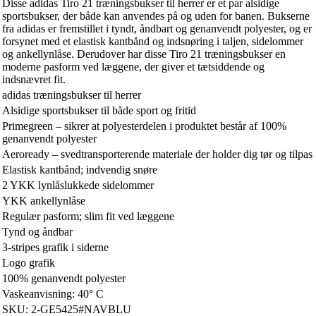
Disse adidas Tiro 21 træningsbukser til herrer er et par alsidige
sportsbukser, der både kan anvendes på og uden for banen. Bukserne
fra adidas er fremstillet i tyndt, åndbart og genanvendt polyester, og er
forsynet med et elastisk kantbånd og indsnøring i taljen, sidelommer
og ankellynlåse. Derudover har disse Tiro 21 træningsbukser en
moderne pasform ved læggene, der giver et tætsiddende og
indsnævret fit.
adidas træningsbukser til herrer
Alsidige sportsbukser til både sport og fritid
Primegreen – sikrer at polyesterdelen i produktet består af 100%
genanvendt polyester
Aeroready – svedtransporterende materiale der holder dig tør og tilpas
Elastisk kantbånd; indvendig snøre
2 YKK lynlåslukkede sidelommer
YKK ankellynlåse
Regulær pasform; slim fit ved læggene
Tynd og åndbar
3-stripes grafik i siderne
Logo grafik
100% genanvendt polyester
Vaskeanvisning: 40° C
SKU: 2-GE5425#NAVBLU