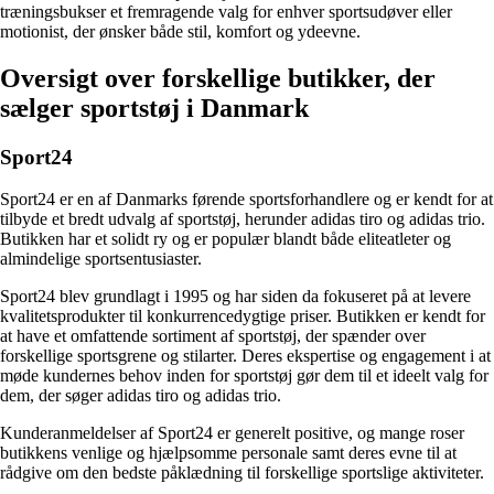
træningsbukser et fremragende valg for enhver sportsudøver eller
motionist, der ønsker både stil, komfort og ydeevne.
Oversigt over forskellige butikker, der
sælger sportstøj i Danmark
Sport24
Sport24 er en af Danmarks førende sportsforhandlere og er kendt for at
tilbyde et bredt udvalg af sportstøj, herunder adidas tiro og adidas trio.
Butikken har et solidt ry og er populær blandt både eliteatleter og
almindelige sportsentusiaster.
Sport24 blev grundlagt i 1995 og har siden da fokuseret på at levere
kvalitetsprodukter til konkurrencedygtige priser. Butikken er kendt for
at have et omfattende sortiment af sportstøj, der spænder over
forskellige sportsgrene og stilarter. Deres ekspertise og engagement i at
møde kundernes behov inden for sportstøj gør dem til et ideelt valg for
dem, der søger adidas tiro og adidas trio.
Kunderanmeldelser af Sport24 er generelt positive, og mange roser
butikkens venlige og hjælpsomme personale samt deres evne til at
rådgive om den bedste påklædning til forskellige sportslige aktiviteter.