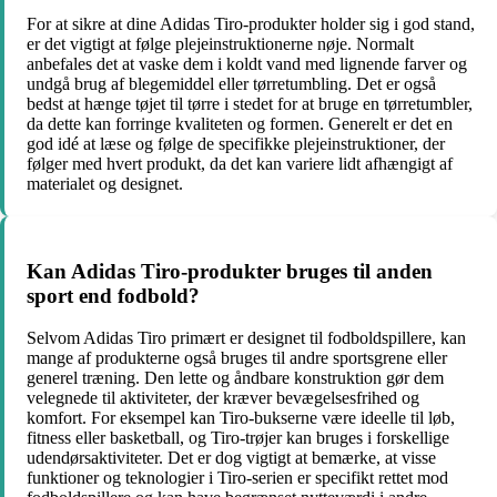
For at sikre at dine Adidas Tiro-produkter holder sig i god stand,
er det vigtigt at følge plejeinstruktionerne nøje. Normalt
anbefales det at vaske dem i koldt vand med lignende farver og
undgå brug af blegemiddel eller tørretumbling. Det er også
bedst at hænge tøjet til tørre i stedet for at bruge en tørretumbler,
da dette kan forringe kvaliteten og formen. Generelt er det en
god idé at læse og følge de specifikke plejeinstruktioner, der
følger med hvert produkt, da det kan variere lidt afhængigt af
materialet og designet.
Kan Adidas Tiro-produkter bruges til anden
sport end fodbold?
Selvom Adidas Tiro primært er designet til fodboldspillere, kan
mange af produkterne også bruges til andre sportsgrene eller
generel træning. Den lette og åndbare konstruktion gør dem
velegnede til aktiviteter, der kræver bevægelsesfrihed og
komfort. For eksempel kan Tiro-bukserne være ideelle til løb,
fitness eller basketball, og Tiro-trøjer kan bruges i forskellige
udendørsaktiviteter. Det er dog vigtigt at bemærke, at visse
funktioner og teknologier i Tiro-serien er specifikt rettet mod