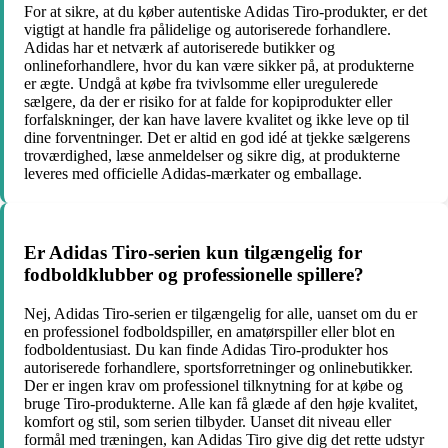
For at sikre, at du køber autentiske Adidas Tiro-produkter, er det
vigtigt at handle fra pålidelige og autoriserede forhandlere.
Adidas har et netværk af autoriserede butikker og
onlineforhandlere, hvor du kan være sikker på, at produkterne
er ægte. Undgå at købe fra tvivlsomme eller uregulerede
sælgere, da der er risiko for at falde for kopiprodukter eller
forfalskninger, der kan have lavere kvalitet og ikke leve op til
dine forventninger. Det er altid en god idé at tjekke sælgerens
troværdighed, læse anmeldelser og sikre dig, at produkterne
leveres med officielle Adidas-mærkater og emballage.
Er Adidas Tiro-serien kun tilgængelig for
fodboldklubber og professionelle spillere?
Nej, Adidas Tiro-serien er tilgængelig for alle, uanset om du er
en professionel fodboldspiller, en amatørspiller eller blot en
fodboldentusiast. Du kan finde Adidas Tiro-produkter hos
autoriserede forhandlere, sportsforretninger og onlinebutikker.
Der er ingen krav om professionel tilknytning for at købe og
bruge Tiro-produkterne. Alle kan få glæde af den høje kvalitet,
komfort og stil, som serien tilbyder. Uanset dit niveau eller
formål med træningen, kan Adidas Tiro give dig det rette udstyr