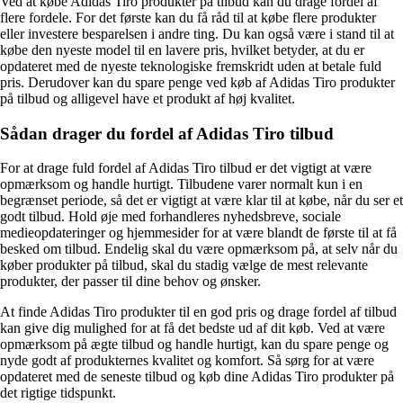
Ved at købe Adidas Tiro produkter på tilbud kan du drage fordel af
flere fordele. For det første kan du få råd til at købe flere produkter
eller investere besparelsen i andre ting. Du kan også være i stand til at
købe den nyeste model til en lavere pris, hvilket betyder, at du er
opdateret med de nyeste teknologiske fremskridt uden at betale fuld
pris. Derudover kan du spare penge ved køb af Adidas Tiro produkter
på tilbud og alligevel have et produkt af høj kvalitet.
Sådan drager du fordel af Adidas Tiro tilbud
For at drage fuld fordel af Adidas Tiro tilbud er det vigtigt at være
opmærksom og handle hurtigt. Tilbudene varer normalt kun i en
begrænset periode, så det er vigtigt at være klar til at købe, når du ser et
godt tilbud. Hold øje med forhandleres nyhedsbreve, sociale
medieopdateringer og hjemmesider for at være blandt de første til at få
besked om tilbud. Endelig skal du være opmærksom på, at selv når du
køber produkter på tilbud, skal du stadig vælge de mest relevante
produkter, der passer til dine behov og ønsker.
At finde Adidas Tiro produkter til en god pris og drage fordel af tilbud
kan give dig mulighed for at få det bedste ud af dit køb. Ved at være
opmærksom på ægte tilbud og handle hurtigt, kan du spare penge og
nyde godt af produkternes kvalitet og komfort. Så sørg for at være
opdateret med de seneste tilbud og køb dine Adidas Tiro produkter på
det rigtige tidspunkt.