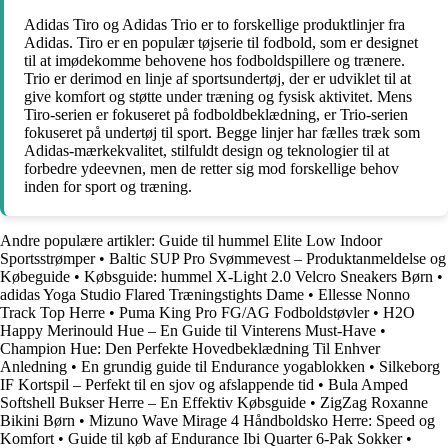
Adidas Tiro og Adidas Trio er to forskellige produktlinjer fra
Adidas. Tiro er en populær tøjserie til fodbold, som er designet
til at imødekomme behovene hos fodboldspillere og trænere.
Trio er derimod en linje af sportsundertøj, der er udviklet til at
give komfort og støtte under træning og fysisk aktivitet. Mens
Tiro-serien er fokuseret på fodboldbeklædning, er Trio-serien
fokuseret på undertøj til sport. Begge linjer har fælles træk som
Adidas-mærkekvalitet, stilfuldt design og teknologier til at
forbedre ydeevnen, men de retter sig mod forskellige behov
inden for sport og træning.
Andre populære artikler:
Guide til hummel Elite Low Indoor
Sportsstrømper
•
Baltic SUP Pro Svømmevest – Produktanmeldelse og
Købeguide
•
Købsguide: hummel X-Light 2.0 Velcro Sneakers Børn
•
adidas Yoga Studio Flared Træningstights Dame
•
Ellesse Nonno
Track Top Herre
•
Puma King Pro FG/AG Fodboldstøvler
•
H2O
Happy Merinould Hue – En Guide til Vinterens Must-Have
•
Champion Hue: Den Perfekte Hovedbeklædning Til Enhver
Anledning
•
En grundig guide til Endurance yogablokken
•
Silkeborg
IF Kortspil – Perfekt til en sjov og afslappende tid
•
Bula Amped
Softshell Bukser Herre – En Effektiv Købsguide
•
ZigZag Roxanne
Bikini Børn
•
Mizuno Wave Mirage 4 Håndboldsko Herre: Speed og
Komfort
•
Guide til køb af Endurance Ibi Quarter 6-Pak Sokker
•