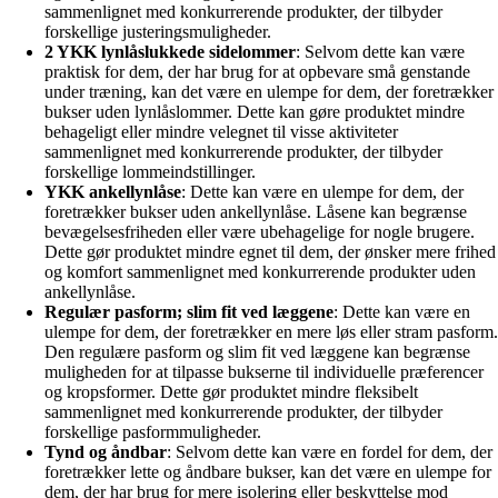
sammenlignet med konkurrerende produkter, der tilbyder
forskellige justeringsmuligheder.
2 YKK lynlåslukkede sidelommer
: Selvom dette kan være
praktisk for dem, der har brug for at opbevare små genstande
under træning, kan det være en ulempe for dem, der foretrækker
bukser uden lynlåslommer. Dette kan gøre produktet mindre
behageligt eller mindre velegnet til visse aktiviteter
sammenlignet med konkurrerende produkter, der tilbyder
forskellige lommeindstillinger.
YKK ankellynlåse
: Dette kan være en ulempe for dem, der
foretrækker bukser uden ankellynlåse. Låsene kan begrænse
bevægelsesfriheden eller være ubehagelige for nogle brugere.
Dette gør produktet mindre egnet til dem, der ønsker mere frihed
og komfort sammenlignet med konkurrerende produkter uden
ankellynlåse.
Regulær pasform; slim fit ved læggene
: Dette kan være en
ulempe for dem, der foretrækker en mere løs eller stram pasform.
Den regulære pasform og slim fit ved læggene kan begrænse
muligheden for at tilpasse bukserne til individuelle præferencer
og kropsformer. Dette gør produktet mindre fleksibelt
sammenlignet med konkurrerende produkter, der tilbyder
forskellige pasformmuligheder.
Tynd og åndbar
: Selvom dette kan være en fordel for dem, der
foretrækker lette og åndbare bukser, kan det være en ulempe for
dem, der har brug for mere isolering eller beskyttelse mod