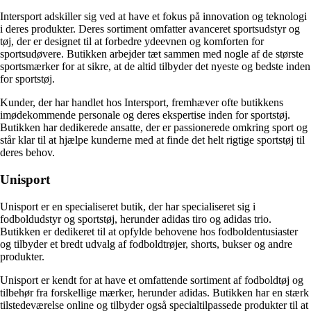
Intersport adskiller sig ved at have et fokus på innovation og teknologi
i deres produkter. Deres sortiment omfatter avanceret sportsudstyr og
tøj, der er designet til at forbedre ydeevnen og komforten for
sportsudøvere. Butikken arbejder tæt sammen med nogle af de største
sportsmærker for at sikre, at de altid tilbyder det nyeste og bedste inden
for sportstøj.
Kunder, der har handlet hos Intersport, fremhæver ofte butikkens
imødekommende personale og deres ekspertise inden for sportstøj.
Butikken har dedikerede ansatte, der er passionerede omkring sport og
står klar til at hjælpe kunderne med at finde det helt rigtige sportstøj til
deres behov.
Unisport
Unisport er en specialiseret butik, der har specialiseret sig i
fodboldudstyr og sportstøj, herunder adidas tiro og adidas trio.
Butikken er dedikeret til at opfylde behovene hos fodboldentusiaster
og tilbyder et bredt udvalg af fodboldtrøjer, shorts, bukser og andre
produkter.
Unisport er kendt for at have et omfattende sortiment af fodboldtøj og
tilbehør fra forskellige mærker, herunder adidas. Butikken har en stærk
tilstedeværelse online og tilbyder også specialtilpassede produkter til at