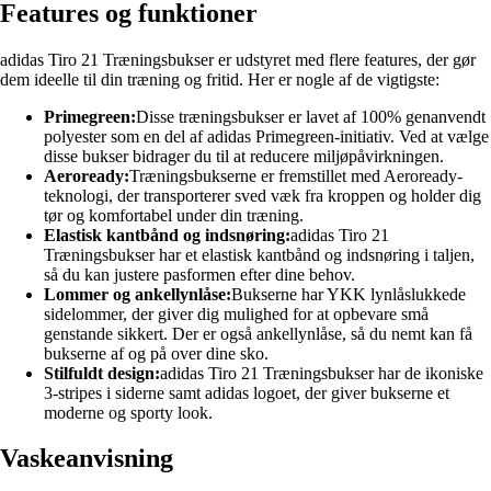
Features og funktioner
adidas Tiro 21 Træningsbukser er udstyret med flere features, der gør
dem ideelle til din træning og fritid. Her er nogle af de vigtigste:
Primegreen:
Disse træningsbukser er lavet af 100% genanvendt
polyester som en del af adidas Primegreen-initiativ. Ved at vælge
disse bukser bidrager du til at reducere miljøpåvirkningen.
Aeroready:
Træningsbukserne er fremstillet med Aeroready-
teknologi, der transporterer sved væk fra kroppen og holder dig
tør og komfortabel under din træning.
Elastisk kantbånd og indsnøring:
adidas Tiro 21
Træningsbukser har et elastisk kantbånd og indsnøring i taljen,
så du kan justere pasformen efter dine behov.
Lommer og ankellynlåse:
Bukserne har YKK lynlåslukkede
sidelommer, der giver dig mulighed for at opbevare små
genstande sikkert. Der er også ankellynlåse, så du nemt kan få
bukserne af og på over dine sko.
Stilfuldt design:
adidas Tiro 21 Træningsbukser har de ikoniske
3-stripes i siderne samt adidas logoet, der giver bukserne et
moderne og sporty look.
Vaskeanvisning