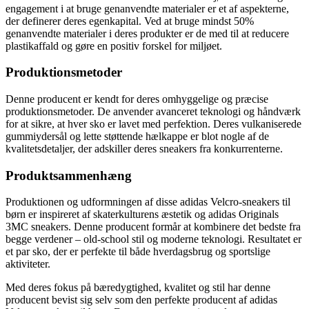
engagement i at bruge genanvendte materialer er et af aspekterne,
der definerer deres egenkapital. Ved at bruge mindst 50%
genanvendte materialer i deres produkter er de med til at reducere
plastikaffald og gøre en positiv forskel for miljøet.
Produktionsmetoder
Denne producent er kendt for deres omhyggelige og præcise
produktionsmetoder. De anvender avanceret teknologi og håndværk
for at sikre, at hver sko er lavet med perfektion. Deres vulkaniserede
gummiydersål og lette støttende hælkappe er blot nogle af de
kvalitetsdetaljer, der adskiller deres sneakers fra konkurrenterne.
Produktsammenhæng
Produktionen og udformningen af disse adidas Velcro-sneakers til
børn er inspireret af skaterkulturens æstetik og adidas Originals
3MC sneakers. Denne producent formår at kombinere det bedste fra
begge verdener – old-school stil og moderne teknologi. Resultatet er
et par sko, der er perfekte til både hverdagsbrug og sportslige
aktiviteter.
Med deres fokus på bæredygtighed, kvalitet og stil har denne
producent bevist sig selv som den perfekte producent af adidas