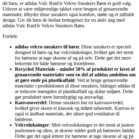
dit barn, er adidas Vulc Raid3r Velcro Sneakers Børn et godt valg.
Udover at være miljøvenlige takket være brugen af ​​genanvendte
materialer, tilbyder disse sneakers også komfort, støtte og et stilfuldt
design. Giv dit barn de bedste betingelser for en aktiv dag med
adidas Vulc Raid3r Velcro Sneakers Børn.
Fordele
adidas velcro sneakers til børn
: Disse sneakers er specielt
designet til børn og har velcrolukninger, hvilket gør det nemt
for børnene at tage skoene af og på selv. Dette gør det mere
bekvemt for både børnene og forældrene.
Recycled Materials – mindst 50% af produktet er lavet af
genanvendte materialer som en del af adidas ambition om
at gøre ende på plastikaffald
: Ved at bruge genanvendte
materialer i produktionen af disse sneakers, bidrager adidas til
at reducere mængden af plastikaffald og skåne miljøet. Dette
gør produktet mere bæredygtigt og ansvarligt.
Kanvasoverdel
: Denne sneakers har en kanvasoverdel,
hvilket giver skoen et klassisk og tidløst udseende. Kanvas er
også et åndbart materiale, der sikrer god ventilation til
fødderne.
Velcrolukninger
: Med velcrolukninger er det nemt at justere
pasformen og sikre, at skoene sidder godt på børnenes fødder.
Dette gør det også lettere for børnene at tage skoene af og på