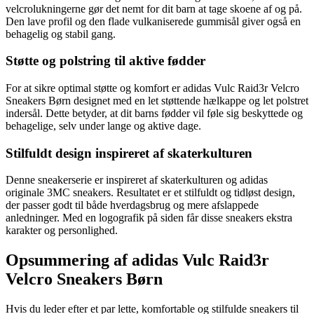
velcrolukningerne gør det nemt for dit barn at tage skoene af og på.
Den lave profil og den flade vulkaniserede gummisål giver også en
behagelig og stabil gang.
Støtte og polstring til aktive fødder
For at sikre optimal støtte og komfort er adidas Vulc Raid3r Velcro
Sneakers Børn designet med en let støttende hælkappe og let polstret
indersål. Dette betyder, at dit barns fødder vil føle sig beskyttede og
behagelige, selv under lange og aktive dage.
Stilfuldt design inspireret af skaterkulturen
Denne sneakerserie er inspireret af skaterkulturen og adidas
originale 3MC sneakers. Resultatet er et stilfuldt og tidløst design,
der passer godt til både hverdagsbrug og mere afslappede
anledninger. Med en logografik på siden får disse sneakers ekstra
karakter og personlighed.
Opsummering af adidas Vulc Raid3r
Velcro Sneakers Børn
Hvis du leder efter et par lette, komfortable og stilfulde sneakers til