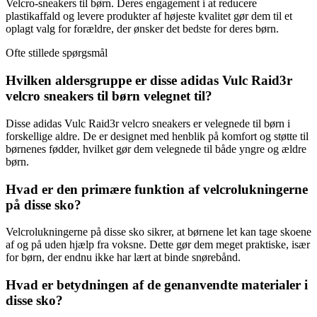
Velcro-sneakers til børn. Deres engagement i at reducere
plastikaffald og levere produkter af højeste kvalitet gør dem til et
oplagt valg for forældre, der ønsker det bedste for deres børn.
Ofte stillede spørgsmål
Hvilken aldersgruppe er disse adidas Vulc Raid3r
velcro sneakers til børn velegnet til?
Disse adidas Vulc Raid3r velcro sneakers er velegnede til børn i
forskellige aldre. De er designet med henblik på komfort og støtte til
børnenes fødder, hvilket gør dem velegnede til både yngre og ældre
børn.
Hvad er den primære funktion af velcrolukningerne
på disse sko?
Velcrolukningerne på disse sko sikrer, at børnene let kan tage skoene
af og på uden hjælp fra voksne. Dette gør dem meget praktiske, især
for børn, der endnu ikke har lært at binde snørebånd.
Hvad er betydningen af ​​de genanvendte materialer i
disse sko?