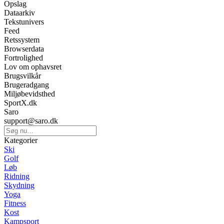
Opslag
Dataarkiv
Tekstunivers
Feed
Retssystem
Browserdata
Fortrolighed
Lov om ophavsret
Brugsvilkår
Brugeradgang
Miljøbevidsthed
SportX.dk
Saro
support@saro.dk
Kategorier
Ski
Golf
Løb
Ridning
Skydning
Yoga
Fitness
Kost
Kampsport