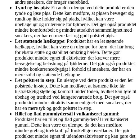
andre sneakers, der bruger snørebånd.
Tynd og løs pløs
: En anden ulempe ved dette produkt er den
tynde og løse pløs. Dette kan medføre, at pløsen bevæger sig
rundt og ikke holder sig på plads, hvilket kan være
ubehageligt og irriterende for børnene. Det gør også produktet
mindre komfortabelt og mindre attraktivt sammenlignet med
sneakers, der har en mere fast og godt polstret pløs.
Let støttende hælkappe
: Produktet har en let støttende
hælkappe, hvilket kan være en ulempe for børn, der har brug
for ekstra støtte og stabilitet omkring hælen. Dette gør
produktet mindre egnet til aktiviteter, der kræver mere
bevægelse og belastning på fødderne. Det gør også produktet
mindre konkurrencedygtigt i forhold til sneakers, der har en
mere solid og støttende hælkappe.
Let polstret in-step
: En ulempe ved dette produkt er den let
polstrede in-step. Dette kan medføre, at børnene ikke får
tilstrækkelig støtte og komfort under foden, hvilket kan føre til
ubehag og træthed ved længerevarende brug. Det gør også
produktet mindre attraktivt sammenlignet med sneakers, der
har en mere tyk og godt polstret in-step.
Rillet og flad gummiydersål i vulkaniseret gummi
:
Produktet har en rillet og flad gummiydersål i vulkaniseret
gummi. Dette kan være en ulempe, da det kan medføre
mindre greb og trækkraft på forskellige overflader. Det gør
produktet mindre egnet til udendørsaktiviteter og kan gøre det