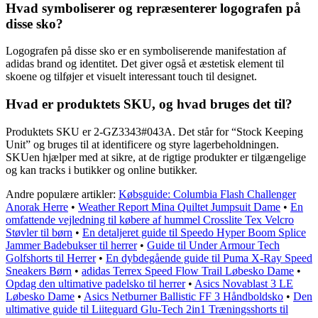
Hvad symboliserer og repræsenterer logografen på
disse sko?
Logografen på disse sko er en symboliserende manifestation af
adidas brand og identitet. Det giver også et æstetisk element til
skoene og tilføjer et visuelt interessant touch til designet.
Hvad er produktets SKU, og hvad bruges det til?
Produktets SKU er 2-GZ3343#043A. Det står for “Stock Keeping
Unit” og bruges til at identificere og styre lagerbeholdningen.
SKUen hjælper med at sikre, at de rigtige produkter er tilgængelige
og kan tracks i butikker og online butikker.
Andre populære artikler:
Købsguide: Columbia Flash Challenger
Anorak Herre
•
Weather Report Mina Quiltet Jumpsuit Dame
•
En
omfattende vejledning til købere af hummel Crosslite Tex Velcro
Støvler til børn
•
En detaljeret guide til Speedo Hyper Boom Splice
Jammer Badebukser til herrer
•
Guide til Under Armour Tech
Golfshorts til Herrer
•
En dybdegående guide til Puma X-Ray Speed
Sneakers Børn
•
adidas Terrex Speed Flow Trail Løbesko Dame
•
Opdag den ultimative padelsko til herrer
•
Asics Novablast 3 LE
Løbesko Dame
•
Asics Netburner Ballistic FF 3 Håndboldsko
•
Den
ultimative guide til Liiteguard Glu-Tech 2in1 Træningsshorts til