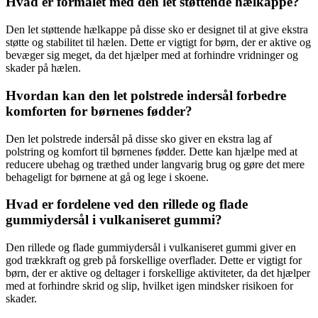
Hvad er formålet med den let støttende hælkappe?
Den let støttende hælkappe på disse sko er designet til at give ekstra
støtte og stabilitet til hælen. Dette er vigtigt for børn, der er aktive og
bevæger sig meget, da det hjælper med at forhindre vridninger og
skader på hælen.
Hvordan kan den let polstrede indersål forbedre
komforten for børnenes fødder?
Den let polstrede indersål på disse sko giver en ekstra lag af
polstring og komfort til børnenes fødder. Dette kan hjælpe med at
reducere ubehag og træthed under langvarig brug og gøre det mere
behageligt for børnene at gå og lege i skoene.
Hvad er fordelene ved den rillede og flade
gummiydersål i vulkaniseret gummi?
Den rillede og flade gummiydersål i vulkaniseret gummi giver en
god trækkraft og greb på forskellige overflader. Dette er vigtigt for
børn, der er aktive og deltager i forskellige aktiviteter, da det hjælper
med at forhindre skrid og slip, hvilket igen mindsker risikoen for
skader.