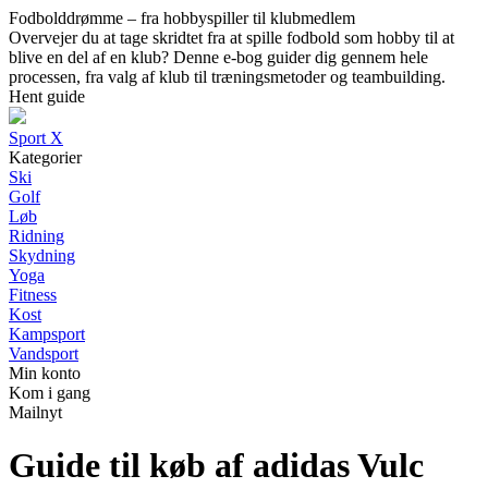
Fodbolddrømme – fra hobbyspiller til klubmedlem
Overvejer du at tage skridtet fra at spille fodbold som hobby til at
blive en del af en klub? Denne e-bog guider dig gennem hele
processen, fra valg af klub til træningsmetoder og teambuilding.
Hent guide
Sport X
Kategorier
Ski
Golf
Løb
Ridning
Skydning
Yoga
Fitness
Kost
Kampsport
Vandsport
Min konto
Kom i gang
Mailnyt
Guide til køb af adidas Vulc