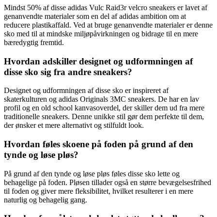
Mindst 50% af disse adidas Vulc Raid3r velcro sneakers er lavet af
genanvendte materialer som en del af adidas ambition om at
reducere plastikaffald. Ved at bruge genanvendte materialer er denne
sko med til at mindske miljøpåvirkningen og bidrage til en mere
bæredygtig fremtid.
Hvordan adskiller designet og udformningen af
disse sko sig fra andre sneakers?
Designet og udformningen af disse sko er inspireret af
skaterkulturen og adidas Originals 3MC sneakers. De har en lav
profil og en old school kanvasoverdel, der skiller dem ud fra mere
traditionelle sneakers. Denne unikke stil gør dem perfekte til dem,
der ønsker et mere alternativt og stilfuldt look.
Hvordan føles skoene på foden på grund af den
tynde og løse pløs?
På grund af den tynde og løse pløs føles disse sko lette og
behagelige på foden. Pløsen tillader også en større bevægelsesfrihed
til foden og giver mere fleksibilitet, hvilket resulterer i en mere
naturlig og behagelig gang.