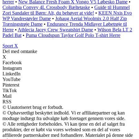
herrer
•
New Balance Fresh Foam X Vongo V5 Løbesko Dame
•
Columbia Convey 4L Crossbody Bæltetaske
•
Guide til Hummel
Zori Sandaler til Børn: Alt, du behøver at vide!
•
KEEN Nxis Evo
WP Vandrestøvler Dame
•
Johaug Aerial Woolmix 2.0 Half Zip
Træningstrøje Dame
•
Endurance Trenda Midlayer Løbetrøje til
Herre
•
Athlecia Jacey Crew Sweatshirt Dame
•
Wilson Bela LT 2
Padel Bat
•
Puma Cloudspun Taylor Golf Polo T-shirt Herre
Sport X
Del med omtanke
X
Facebook
Instagram
LinkedIn
YouTube
Pinterest
TikTok
Mail
RSS
© Uautoriseret brug er forbudt.
© Ophavsretligt beskyttet indhold. Vi er affiliatepartner og kan
modtage indtægt fra udvalgte køb foretaget gennem vores side.
© Alle rettigheder forbeholdes. Vi kan tjene en del af salget fra
produkter, der er købt via vores websted som en del af vores
affilierede partnerskaber med forhandlere. Materialet på denne side