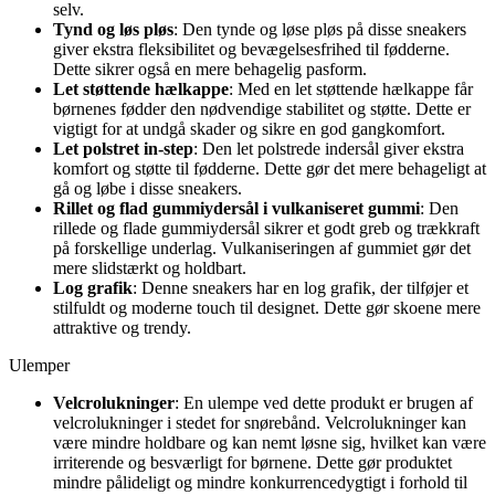
selv.
Tynd og løs pløs
: Den tynde og løse pløs på disse sneakers
giver ekstra fleksibilitet og bevægelsesfrihed til fødderne.
Dette sikrer også en mere behagelig pasform.
Let støttende hælkappe
: Med en let støttende hælkappe får
børnenes fødder den nødvendige stabilitet og støtte. Dette er
vigtigt for at undgå skader og sikre en god gangkomfort.
Let polstret in-step
: Den let polstrede indersål giver ekstra
komfort og støtte til fødderne. Dette gør det mere behageligt at
gå og løbe i disse sneakers.
Rillet og flad gummiydersål i vulkaniseret gummi
: Den
rillede og flade gummiydersål sikrer et godt greb og trækkraft
på forskellige underlag. Vulkaniseringen af gummiet gør det
mere slidstærkt og holdbart.
Log grafik
: Denne sneakers har en log grafik, der tilføjer et
stilfuldt og moderne touch til designet. Dette gør skoene mere
attraktive og trendy.
Ulemper
Velcrolukninger
: En ulempe ved dette produkt er brugen af
velcrolukninger i stedet for snørebånd. Velcrolukninger kan
være mindre holdbare og kan nemt løsne sig, hvilket kan være
irriterende og besværligt for børnene. Dette gør produktet
mindre pålideligt og mindre konkurrencedygtigt i forhold til