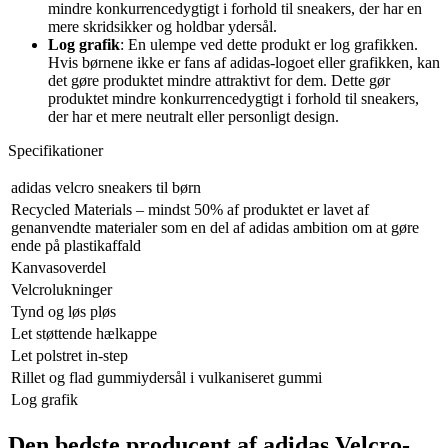
mindre konkurrencedygtigt i forhold til sneakers, der har en
mere skridsikker og holdbar ydersål.
Log grafik
: En ulempe ved dette produkt er log grafikken.
Hvis børnene ikke er fans af adidas-logoet eller grafikken, kan
det gøre produktet mindre attraktivt for dem. Dette gør
produktet mindre konkurrencedygtigt i forhold til sneakers,
der har et mere neutralt eller personligt design.
Specifikationer
adidas velcro sneakers til børn
Recycled Materials – mindst 50% af produktet er lavet af
genanvendte materialer som en del af adidas ambition om at gøre
ende på plastikaffald
Kanvasoverdel
Velcrolukninger
Tynd og løs pløs
Let støttende hælkappe
Let polstret in-step
Rillet og flad gummiydersål i vulkaniseret gummi
Log grafik
Den bedste producent af adidas Velcro-