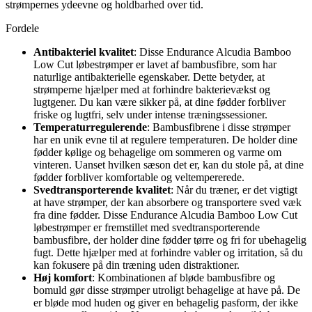
strømpernes ydeevne og holdbarhed over tid.
Fordele
Antibakteriel kvalitet
: Disse Endurance Alcudia Bamboo
Low Cut løbestrømper er lavet af bambusfibre, som har
naturlige antibakterielle egenskaber. Dette betyder, at
strømperne hjælper med at forhindre bakterievækst og
lugtgener. Du kan være sikker på, at dine fødder forbliver
friske og lugtfri, selv under intense træningssessioner.
Temperaturregulerende
: Bambusfibrene i disse strømper
har en unik evne til at regulere temperaturen. De holder dine
fødder kølige og behagelige om sommeren og varme om
vinteren. Uanset hvilken sæson det er, kan du stole på, at dine
fødder forbliver komfortable og veltempererede.
Svedtransporterende kvalitet
: Når du træner, er det vigtigt
at have strømper, der kan absorbere og transportere sved væk
fra dine fødder. Disse Endurance Alcudia Bamboo Low Cut
løbestrømper er fremstillet med svedtransporterende
bambusfibre, der holder dine fødder tørre og fri for ubehagelig
fugt. Dette hjælper med at forhindre vabler og irritation, så du
kan fokusere på din træning uden distraktioner.
Høj komfort
: Kombinationen af bløde bambusfibre og
bomuld gør disse strømper utroligt behagelige at have på. De
er bløde mod huden og giver en behagelig pasform, der ikke