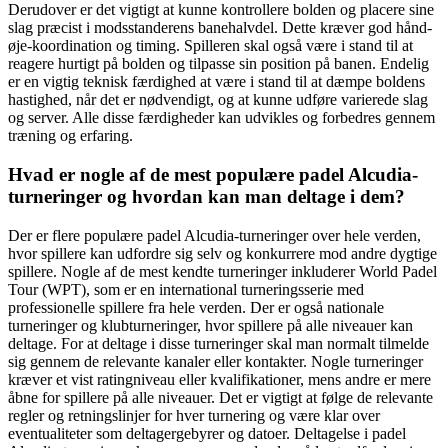
Derudover er det vigtigt at kunne kontrollere bolden og placere sine
slag præcist i modsstanderens banehalvdel. Dette kræver god hånd-
øje-koordination og timing. Spilleren skal også være i stand til at
reagere hurtigt på bolden og tilpasse sin position på banen. Endelig
er en vigtig teknisk færdighed at være i stand til at dæmpe boldens
hastighed, når det er nødvendigt, og at kunne udføre varierede slag
og server. Alle disse færdigheder kan udvikles og forbedres gennem
træning og erfaring.
Hvad er nogle af de mest populære padel Alcudia-
turneringer og hvordan kan man deltage i dem?
Der er flere populære padel Alcudia-turneringer over hele verden,
hvor spillere kan udfordre sig selv og konkurrere mod andre dygtige
spillere. Nogle af de mest kendte turneringer inkluderer World Padel
Tour (WPT), som er en international turneringsserie med
professionelle spillere fra hele verden. Der er også nationale
turneringer og klubturneringer, hvor spillere på alle niveauer kan
deltage. For at deltage i disse turneringer skal man normalt tilmelde
sig gennem de relevante kanaler eller kontakter. Nogle turneringer
kræver et vist ratingniveau eller kvalifikationer, mens andre er mere
åbne for spillere på alle niveauer. Det er vigtigt at følge de relevante
regler og retningslinjer for hver turnering og være klar over
eventualiteter som deltagergebyrer og datoer. Deltagelse i padel