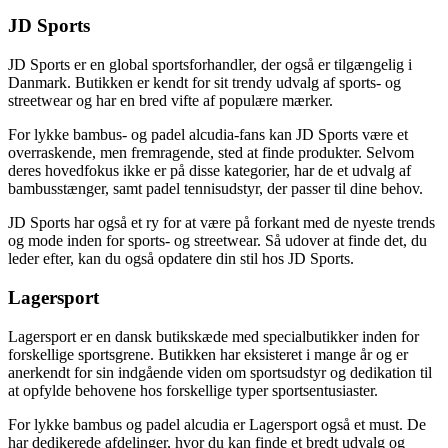
JD Sports
JD Sports er en global sportsforhandler, der også er tilgængelig i
Danmark. Butikken er kendt for sit trendy udvalg af sports- og
streetwear og har en bred vifte af populære mærker.
For lykke bambus- og padel alcudia-fans kan JD Sports være et
overraskende, men fremragende, sted at finde produkter. Selvom
deres hovedfokus ikke er på disse kategorier, har de et udvalg af
bambusstænger, samt padel tennisudstyr, der passer til dine behov.
JD Sports har også et ry for at være på forkant med de nyeste trends
og mode inden for sports- og streetwear. Så udover at finde det, du
leder efter, kan du også opdatere din stil hos JD Sports.
Lagersport
Lagersport er en dansk butikskæde med specialbutikker inden for
forskellige sportsgrene. Butikken har eksisteret i mange år og er
anerkendt for sin indgående viden om sportsudstyr og dedikation til
at opfylde behovene hos forskellige typer sportsentusiaster.
For lykke bambus og padel alcudia er Lagersport også et must. De
har dedikerede afdelinger, hvor du kan finde et bredt udvalg og