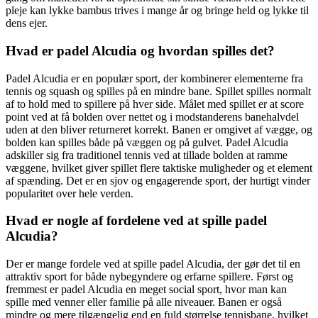
pleje kan lykke bambus trives i mange år og bringe held og lykke til
dens ejer.
Hvad er padel Alcudia og hvordan spilles det?
Padel Alcudia er en populær sport, der kombinerer elementerne fra
tennis og squash og spilles på en mindre bane. Spillet spilles normalt
af to hold med to spillere på hver side. Målet med spillet er at score
point ved at få bolden over nettet og i modstanderens banehalvdel
uden at den bliver returneret korrekt. Banen er omgivet af vægge, og
bolden kan spilles både på væggen og på gulvet. Padel Alcudia
adskiller sig fra traditionel tennis ved at tillade bolden at ramme
væggene, hvilket giver spillet flere taktiske muligheder og et element
af spænding. Det er en sjov og engagerende sport, der hurtigt vinder
popularitet over hele verden.
Hvad er nogle af fordelene ved at spille padel
Alcudia?
Der er mange fordele ved at spille padel Alcudia, der gør det til en
attraktiv sport for både nybegyndere og erfarne spillere. Først og
fremmest er padel Alcudia en meget social sport, hvor man kan
spille med venner eller familie på alle niveauer. Banen er også
mindre og mere tilgængelig end en fuld størrelse tennisbane, hvilket