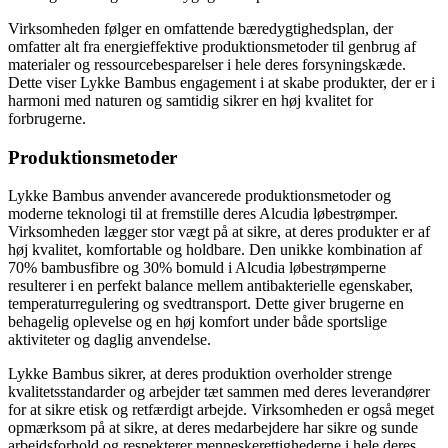
Virksomheden følger en omfattende bæredygtighedsplan, der
omfatter alt fra energieffektive produktionsmetoder til genbrug af
materialer og ressourcebesparelser i hele deres forsyningskæde.
Dette viser Lykke Bambus engagement i at skabe produkter, der er i
harmoni med naturen og samtidig sikrer en høj kvalitet for
forbrugerne.
Produktionsmetoder
Lykke Bambus anvender avancerede produktionsmetoder og
moderne teknologi til at fremstille deres Alcudia løbestrømper.
Virksomheden lægger stor vægt på at sikre, at deres produkter er af
høj kvalitet, komfortable og holdbare. Den unikke kombination af
70% bambusfibre og 30% bomuld i Alcudia løbestrømperne
resulterer i en perfekt balance mellem antibakterielle egenskaber,
temperaturregulering og svedtransport. Dette giver brugerne en
behagelig oplevelse og en høj komfort under både sportslige
aktiviteter og daglig anvendelse.
Lykke Bambus sikrer, at deres produktion overholder strenge
kvalitetsstandarder og arbejder tæt sammen med deres leverandører
for at sikre etisk og retfærdigt arbejde. Virksomheden er også meget
opmærksom på at sikre, at deres medarbejdere har sikre og sunde
arbejdsforhold og respekterer menneskerettighederne i hele deres