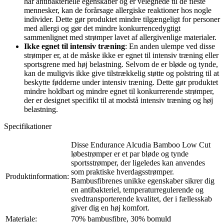
har antibakterielle egenskaber og er velegnede til de fleste
mennesker, kan de forårsage allergiske reaktioner hos nogle
individer. Dette gør produktet mindre tilgængeligt for personer
med allergi og gør det mindre konkurrencedygtigt
sammenlignet med strømper lavet af allergivenlige materialer.
Ikke egnet til intensiv træning
: En anden ulempe ved disse
strømper er, at de måske ikke er egnet til intensiv træning eller
sportsgrene med høj belastning. Selvom de er bløde og tynde,
kan de muligvis ikke give tilstrækkelig støtte og polstring til at
beskytte fødderne under intensiv træning. Dette gør produktet
mindre holdbart og mindre egnet til konkurrerende strømper,
der er designet specifikt til at modstå intensiv træning og høj
belastning.
Specifikationer
Disse Endurance Alcudia Bamboo Low Cut
løbestrømper er et par bløde og tynde
sportsstrømper, der ligeledes kan anvendes
som praktiske hverdagsstrømper.
Produktinformation:
Bambusfibrenes unikke egenskaber sikrer dig
en antibakteriel, temperaturregulerende og
svedtransporterende kvalitet, der i fællesskab
giver dig en høj komfort.
Materiale:
70% bambusfibre, 30% bomuld