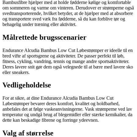
Bambusfibre hjælper med at holde fødderne kølige og komfortable
om sommeren og varme om vinteren. Derudover er strømperne også
svedtransporterende, hvilket betyder, at de hjælper med at absorbere
og transportere sved væk fra fødderne, så du kan forblive tør og
behagelig under træning eller aktivitet.
Målrettede brugsscenarier
Endurance Alcudia Bambus Low Cut Løbestrømper er ideelle til en
bred vifte af sportsgrene og aktiviteter. De passer perfekt til løb,
fitness, cykling, vandring, tennis og mange andre sportsaktiviteter.
Deres lavere snit gør dem også velegnede til at bære med lavere sko
eller sneakers.
Vedligeholdelse
For at sikre, at dine Endurance Alcudia Bambus Low Cut
Løbestrømper bevarer deres komfort, kvalitet og holdbarhed,
anbefales det at følge vaskeanvisningerne. Vask strømperne ved lav
temperatur og undgå brug af blegemidler eller stærke kemikalier, da
dette kan beskadige fibrene og forringe ydeevnen.
Valg af størrelse