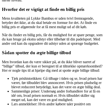
næste niveau.
Hvorfor det er vigtigt at finde en billig pris
Mens kvaliteten på Lykke Bambus er uden tvivl fremragende,
betyder det ikke, at du skal betale en formue for det. At finde en
billig pris er afgørende for at få mest muligt ud af dit køb.
Når du finder en billig pris, får du mulighed for at spare penge, som
du kan bruge på ekstra udstyr eller tilbehør til din padelsport. Med
andre ord kan du opgradere dit udstyr uden at sprænge budgettet.
Sådan spotter du ægte billige tilbud
Men hvordan kan du være sikker på, at du ikke bliver narret af
“billige” tilbud, der kun er beregnet til at tiltrække opmærksomhed?
Her er nogle tips til at hjælpe dig med at spotte ægte billige tilbud:
Tjek prishistorikken: Gå tilbage i tiden og se, hvad prisen har
været, før tilbuddet blev annonceret. Hvis prisen pludselig er
blevet reduceret betydeligt, kan det være en ægte billig deal.
Sammenlign priser: Undersøg andre forhandlere for at få en
idé om, hvad prisen normalt er. Hvis tilbuddet skiller sig
meget ud, kan det være en god mulighed.
Læs anmeldelser: Hvis andre købere taler positivt om