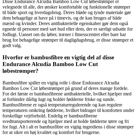
Disse Endurance Alcudia Bamboo Low Cut løbestrømper er
velegnede til alle, der ønsker komfortable og funktionelle strømper
til både sport og hverdagsbrug. Deres bløde og tynde materiale gør
dem behagelige at have på i timevis, og de kan bruges af både
mænd og kvinder. Deres antibakterielle egenskaber gør dem også
egnede til personer med sart hud eller dem, der er særligt udsatte for
fodlugt. Uanset om du løber, træner i fitnesscentret eller bare har
brug for behagelige strømper til dagligdagsbrug, er disse strømper et
godt valg.
Hvorfor er bambusfibre en vigtig del af disse
Endurance Alcudia Bamboo Low Cut
løbestrømper?
Bambusfibre spiller en vigtig rolle i disse Endurance Alcudia
Bamboo Low Cut løbestrømper på grund af deres mange fordele.
For det første er bambusfibrene antibakterielle, hvilket hjælper med
at forhindre dårlig lugt og holder fødderne friske og sunde.
Bambusfibrene er også temperaturregulerende og kan regulere
temperaturen omkring fødderne, hvilket bidrager til komforten under
forskellige vejrforhold. Endelig er bambusfibrene
svedtransporterende og hjælper med at holde fødderne tørre og fri
for fugt. Alt i alt er bambusfibre en vigtig ingrediens i disse strømper
for at sikre en høj kvalitet og komfort for brugerne.