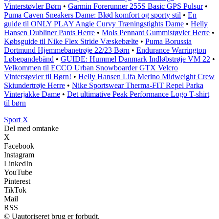
Vinterstøvler Børn
•
Garmin Forerunner 255S Basic GPS Pulsur
•
Puma Caven Sneakers Dame: Blød komfort og sporty stil
•
En
guide til ONLY PLAY Angie Curvy Træningstights Dame
•
Helly
Hansen Dubliner Pants Herre
•
Mols Pennant Gummistøvler Herre
•
Købsguide til Nike Flex Stride Væskebælte
•
Puma Borussia
Dortmund Hjemmebanetrøje 22/23 Børn
•
Endurance Warrington
Løbepandebånd
•
GUIDE: Hummel Danmark Indløbstrøje VM 22
•
Velkommen til ECCO Urban Snowboarder GTX Velcro
Vinterstøvler til Børn!
•
Helly Hansen Lifa Merino Midweight Crew
Skiundertrøje Herre
•
Nike Sportswear Therma-FIT Repel Parka
Vinterjakke Dame
•
Det ultimative Peak Performance Logo T-shirt
til børn
Sport X
Del med omtanke
X
Facebook
Instagram
LinkedIn
YouTube
Pinterest
TikTok
Mail
RSS
© Uautoriseret brug er forbudt.