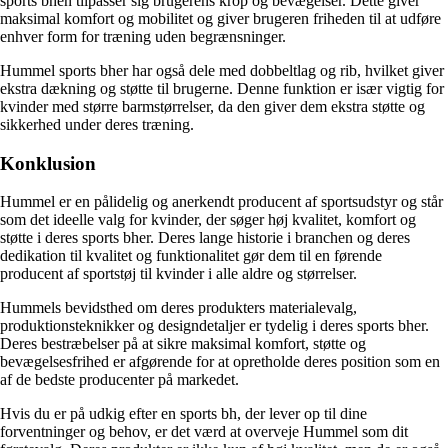
sports bhen tilpasser sig brugerens krop og bevægelser. Dette giver
maksimal komfort og mobilitet og giver brugeren friheden til at udføre
enhver form for træning uden begrænsninger.
Hummel sports bher har også dele med dobbeltlag og rib, hvilket giver
ekstra dækning og støtte til brugerne. Denne funktion er især vigtig for
kvinder med større barmstørrelser, da den giver dem ekstra støtte og
sikkerhed under deres træning.
Konklusion
Hummel er en pålidelig og anerkendt producent af sportsudstyr og står
som det ideelle valg for kvinder, der søger høj kvalitet, komfort og
støtte i deres sports bher. Deres lange historie i branchen og deres
dedikation til kvalitet og funktionalitet gør dem til en førende
producent af sportstøj til kvinder i alle aldre og størrelser.
Hummels bevidsthed om deres produkters materialevalg,
produktionsteknikker og designdetaljer er tydelig i deres sports bher.
Deres bestræbelser på at sikre maksimal komfort, støtte og
bevægelsesfrihed er afgørende for at opretholde deres position som en
af de bedste producenter på markedet.
Hvis du er på udkig efter en sports bh, der lever op til dine
forventninger og behov, er det værd at overveje Hummel som dit