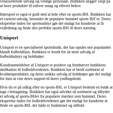
velassorterede udvalg og venlige personale. Butikken lægger vægt på
at have produkter til enhver smag og ethvert behov.
Intersport er også et godt sted at lede efter en sports-BH. Butikken har
et varieret udvalg, herunder de populære hummel sports BH’er. Deres
ekspertise inden for sportsudstyr gør det muligt for kunderne at få
vejledning og finde den perfekte sports-BH til deres træning.
Unisport
Unisport er en specialiseret sportsbutik, der har opnået stor popularitet
blandt fodboldfans. Butikken er kendt for sit store udvalg af
fodboldudstyr og holdtrøjer.
Kundeanmeldelser af Unisport er positive og fremhæver butikkens
dedikation til fodboldverdenen. Butikken har et bredt sortiment af
kvalitetsprodukter, og deres unikke udvalg af holdtrøjer gør det muligt
for fans at vise deres support til deres yndlingshold.
Hvis du er på udkig efter en sports-BH, er Unisport bestemt en butik at
tage i betragtning. Butikken har også udvidet sit sortiment og tilbyder
et udvalg af sports-BHer fra populære mærker som hummel. Deres
ekspertise inden for fodboldverdenen gør det muligt for kunderne at
finde en sports-BH, der både er funktionel og stilfuld.