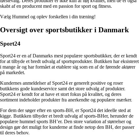
førstevalg. Deres produkter er ikke kun af høj kvalitet, men de er også
skabt af en producent med en passion for sport og fitness.
Vælg Hummel og oplev forskellen i din træning!
Oversigt over sportsbutikker i Danmark
Sport24
Sport24 er en af Danmarks mest populære sportsbutikker, der er kendt
for at tilbyde et bredt udvalg af sportsprodukter. Butikken har eksisteret
i mange år og har formået at etablere sig som en af de førende aktører
på markedet.
Kundernes anmeldelser af Sport24 er generelt positive og roser
butikkens gode kundeservice samt det store udvalg af produkter.
Sport24 er kendt for at have et stort fokus på kvalitet, og deres
sortiment indeholder produkter fra anerkendte og populære mærker.
For dem der søger efter en sports-BH, er Sport24 det ideelle sted at
kigge. Butikken tilbyder et bredt udvalg af sports-BHer, herunder de
populære hummel sports BH’er. Den store variation af størrelser og
design gør det muligt for kunderne at finde netop den BH, der passer
til deres behov.