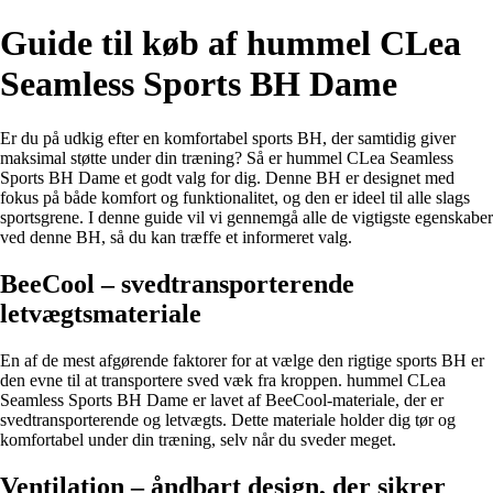
Guide til køb af hummel CLea
Seamless Sports BH Dame
Er du på udkig efter en komfortabel sports BH, der samtidig giver
maksimal støtte under din træning? Så er hummel CLea Seamless
Sports BH Dame et godt valg for dig. Denne BH er designet med
fokus på både komfort og funktionalitet, og den er ideel til alle slags
sportsgrene. I denne guide vil vi gennemgå alle de vigtigste egenskaber
ved denne BH, så du kan træffe et informeret valg.
BeeCool – svedtransporterende
letvægtsmateriale
En af de mest afgørende faktorer for at vælge den rigtige sports BH er
den evne til at transportere sved væk fra kroppen. hummel CLea
Seamless Sports BH Dame er lavet af BeeCool-materiale, der er
svedtransporterende og letvægts. Dette materiale holder dig tør og
komfortabel under din træning, selv når du sveder meget.
Ventilation – åndbart design, der sikrer