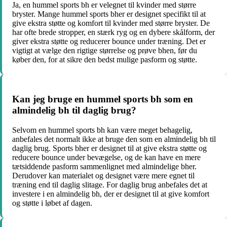
Ja, en hummel sports bh er velegnet til kvinder med større
bryster. Mange hummel sports bher er designet specifikt til at
give ekstra støtte og komfort til kvinder med større bryster. De
har ofte brede stropper, en stærk ryg og en dybere skålform, der
giver ekstra støtte og reducerer bounce under træning. Det er
vigtigt at vælge den rigtige størrelse og prøve bhen, før du
køber den, for at sikre den bedst mulige pasform og støtte.
Kan jeg bruge en hummel sports bh som en
almindelig bh til daglig brug?
Selvom en hummel sports bh kan være meget behagelig,
anbefales det normalt ikke at bruge den som en almindelig bh til
daglig brug. Sports bher er designet til at give ekstra støtte og
reducere bounce under bevægelse, og de kan have en mere
tætsiddende pasform sammenlignet med almindelige bher.
Derudover kan materialet og designet være mere egnet til
træning end til daglig slitage. For daglig brug anbefales det at
investere i en almindelig bh, der er designet til at give komfort
og støtte i løbet af dagen.