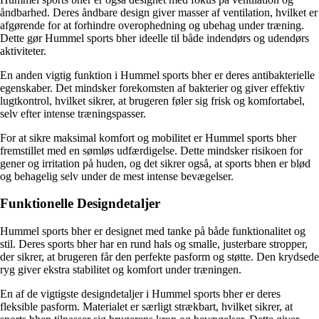
åndbarhed. Deres åndbare design giver masser af ventilation, hvilket er
afgørende for at forhindre overophedning og ubehag under træning.
Dette gør Hummel sports bher ideelle til både indendørs og udendørs
aktiviteter.
En anden vigtig funktion i Hummel sports bher er deres antibakterielle
egenskaber. Det mindsker forekomsten af bakterier og giver effektiv
lugtkontrol, hvilket sikrer, at brugeren føler sig frisk og komfortabel,
selv efter intense træningspasser.
For at sikre maksimal komfort og mobilitet er Hummel sports bher
fremstillet med en sømløs udfærdigelse. Dette mindsker risikoen for
gener og irritation på huden, og det sikrer også, at sports bhen er blød
og behagelig selv under de mest intense bevægelser.
Funktionelle Designdetaljer
Hummel sports bher er designet med tanke på både funktionalitet og
stil. Deres sports bher har en rund hals og smalle, justerbare stropper,
der sikrer, at brugeren får den perfekte pasform og støtte. Den krydsede
ryg giver ekstra stabilitet og komfort under træningen.
En af de vigtigste designdetaljer i Hummel sports bher er deres
fleksible pasform. Materialet er særligt strækbart, hvilket sikrer, at