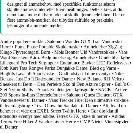
designet til ammebehov, med specifikke funktioner såsom
skjulte ammestrimler eller klemmeåbninger. Dette sikrer, at du
nemt kan amme dit barn uden at skulle fjerne hele bhen. Der er
flere amme-bh-mærker, der tilbyder stilfulde og praktiske
løsninger til ammende mødre.
Andre populære artikler:
Salomon Wander GTX Trail Vandresko
Herre
•
Puma Phase Portable Skuldertaske
•
Anmeldelse: ZigZag
Kingo Flyverdragt til Børn
•
Mols Bonner Uld Vandresokker
•
Vans
Ward Sneakers Børn: Bedømmelse og Anmeldelse
•
Guide til at købe
Liiteguard Pro Tech Strømper
•
Endurance Bayker LED Refleksvest
•
Køb Kari Traa Rongve Parka Dunjakke Dame: Blød og Varm
•
Haglöfs Lava 50 Sportstaske – Godt udstyr til dine eventyr
•
Nike
Benassi Just Do It Badesandaler Dame
•
New Balance 611 Velcro
Sneakers til Børn – Den Perfekte Sko til Den Aktive Spirer
•
Bull´s 6-
Sæt Nylon Shafts – Short: En detaljeret købsguide
•
SACKit Active
200 Sports In-Ears Høretelefoner
•
Salomon Quest Element GTX
Vandrestøvler til Damer
•
Vans Trecker Hue: Den ultimative strikhue
til hverdagsbrug
•
Teva Olowahu Sandaler til Damer
•
Alt, hvad du
behøver at vide om EXEL Street T-shirt Herre
•
Gør dig klar til
udendørs eventyr med adidas Terrex GTX jakke til herrer
•
Adidas
Terrex Free Hiker 2 Vandrestøvler Herre
•
CMP Nietos Vinterstøvler
til Damer