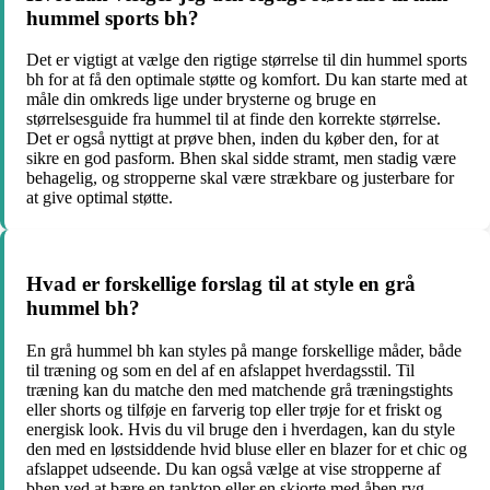
hummel sports bh?
Det er vigtigt at vælge den rigtige størrelse til din hummel sports
bh for at få den optimale støtte og komfort. Du kan starte med at
måle din omkreds lige under brysterne og bruge en
størrelsesguide fra hummel til at finde den korrekte størrelse.
Det er også nyttigt at prøve bhen, inden du køber den, for at
sikre en god pasform. Bhen skal sidde stramt, men stadig være
behagelig, og stropperne skal være strækbare og justerbare for
at give optimal støtte.
Hvad er forskellige forslag til at style en grå
hummel bh?
En grå hummel bh kan styles på mange forskellige måder, både
til træning og som en del af en afslappet hverdagsstil. Til
træning kan du matche den med matchende grå træningstights
eller shorts og tilføje en farverig top eller trøje for et friskt og
energisk look. Hvis du vil bruge den i hverdagen, kan du style
den med en løstsiddende hvid bluse eller en blazer for et chic og
afslappet udseende. Du kan også vælge at vise stropperne af
bhen ved at bære en tanktop eller en skjorte med åben ryg.