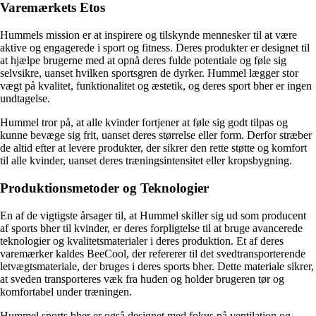
Varemærkets Etos
Hummels mission er at inspirere og tilskynde mennesker til at være
aktive og engagerede i sport og fitness. Deres produkter er designet til
at hjælpe brugerne med at opnå deres fulde potentiale og føle sig
selvsikre, uanset hvilken sportsgren de dyrker. Hummel lægger stor
vægt på kvalitet, funktionalitet og æstetik, og deres sport bher er ingen
undtagelse.
Hummel tror på, at alle kvinder fortjener at føle sig godt tilpas og
kunne bevæge sig frit, uanset deres størrelse eller form. Derfor stræber
de altid efter at levere produkter, der sikrer den rette støtte og komfort
til alle kvinder, uanset deres træningsintensitet eller kropsbygning.
Produktionsmetoder og Teknologier
En af de vigtigste årsager til, at Hummel skiller sig ud som producent
af sports bher til kvinder, er deres forpligtelse til at bruge avancerede
teknologier og kvalitetsmaterialer i deres produktion. Et af deres
varemærker kaldes BeeCool, der refererer til det svedtransporterende
letvægtsmateriale, der bruges i deres sports bher. Dette materiale sikrer,
at sveden transporteres væk fra huden og holder brugeren tør og
komfortabel under træningen.
Hummel sports bher er også designet med fokus på ventilation og