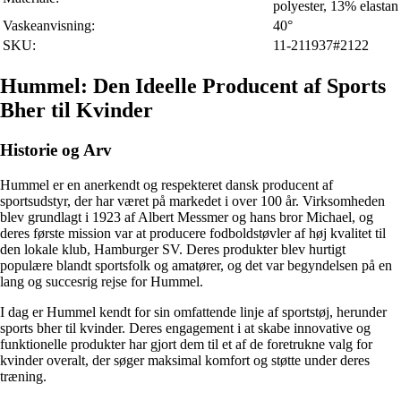
polyester, 13% elastan
Vaskeanvisning:
40°
SKU:
11-211937#2122
Hummel: Den Ideelle Producent af Sports
Bher til Kvinder
Historie og Arv
Hummel er en anerkendt og respekteret dansk producent af
sportsudstyr, der har været på markedet i over 100 år. Virksomheden
blev grundlagt i 1923 af Albert Messmer og hans bror Michael, og
deres første mission var at producere fodboldstøvler af høj kvalitet til
den lokale klub, Hamburger SV. Deres produkter blev hurtigt
populære blandt sportsfolk og amatører, og det var begyndelsen på en
lang og succesrig rejse for Hummel.
I dag er Hummel kendt for sin omfattende linje af sportstøj, herunder
sports bher til kvinder. Deres engagement i at skabe innovative og
funktionelle produkter har gjort dem til et af de foretrukne valg for
kvinder overalt, der søger maksimal komfort og støtte under deres
træning.