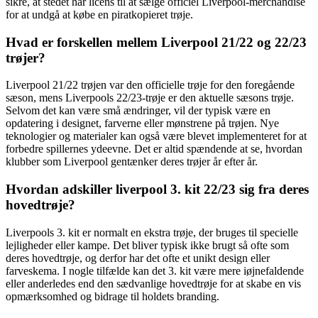
sikre, at stedet har licens til at sælge officiel Liverpool-merchandise
for at undgå at købe en piratkopieret trøje.
Hvad er forskellen mellem Liverpool 21/22 og 22/23
trøjer?
Liverpool 21/22 trøjen var den officielle trøje for den foregående
sæson, mens Liverpools 22/23-trøje er den aktuelle sæsons trøje.
Selvom det kan være små ændringer, vil der typisk være en
opdatering i designet, farverne eller mønstrene på trøjen. Nye
teknologier og materialer kan også være blevet implementeret for at
forbedre spillernes ydeevne. Det er altid spændende at se, hvordan
klubber som Liverpool gentænker deres trøjer år efter år.
Hvordan adskiller liverpool 3. kit 22/23 sig fra deres
hovedtrøje?
Liverpools 3. kit er normalt en ekstra trøje, der bruges til specielle
lejligheder eller kampe. Det bliver typisk ikke brugt så ofte som
deres hovedtrøje, og derfor har det ofte et unikt design eller
farveskema. I nogle tilfælde kan det 3. kit være mere iøjnefaldende
eller anderledes end den sædvanlige hovedtrøje for at skabe en vis
opmærksomhed og bidrage til holdets branding.