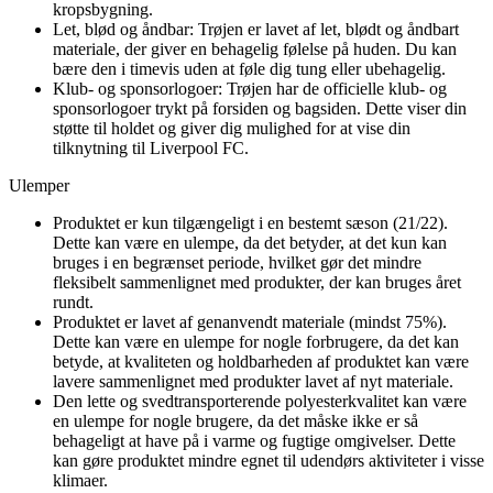
kropsbygning.
Let, blød og åndbar: Trøjen er lavet af let, blødt og åndbart
materiale, der giver en behagelig følelse på huden. Du kan
bære den i timevis uden at føle dig tung eller ubehagelig.
Klub- og sponsorlogoer: Trøjen har de officielle klub- og
sponsorlogoer trykt på forsiden og bagsiden. Dette viser din
støtte til holdet og giver dig mulighed for at vise din
tilknytning til Liverpool FC.
Ulemper
Produktet er kun tilgængeligt i en bestemt sæson (21/22).
Dette kan være en ulempe, da det betyder, at det kun kan
bruges i en begrænset periode, hvilket gør det mindre
fleksibelt sammenlignet med produkter, der kan bruges året
rundt.
Produktet er lavet af genanvendt materiale (mindst 75%).
Dette kan være en ulempe for nogle forbrugere, da det kan
betyde, at kvaliteten og holdbarheden af produktet kan være
lavere sammenlignet med produkter lavet af nyt materiale.
Den lette og svedtransporterende polyesterkvalitet kan være
en ulempe for nogle brugere, da det måske ikke er så
behageligt at have på i varme og fugtige omgivelser. Dette
kan gøre produktet mindre egnet til udendørs aktiviteter i visse
klimaer.