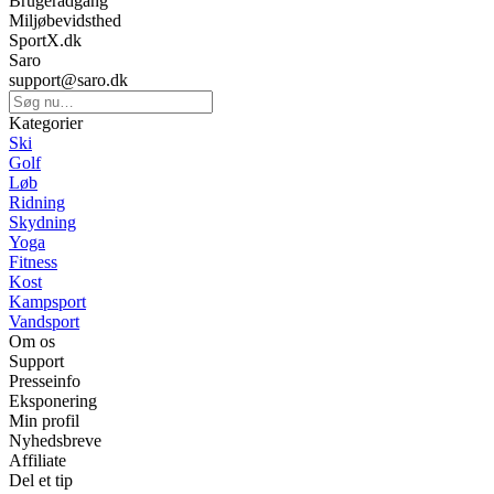
Brugeradgang
Miljøbevidsthed
SportX.dk
Saro
support@saro.dk
Kategorier
Ski
Golf
Løb
Ridning
Skydning
Yoga
Fitness
Kost
Kampsport
Vandsport
Om os
Support
Presseinfo
Eksponering
Min profil
Nyhedsbreve
Affiliate
Del et tip