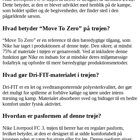
Dette betyder, at den er blevet udviklet med henblik på de kampe,
som holdet spiller og de begivenheder, der finder sted i den
pågældende sæson.
Hvad betyder “Move To Zero” på trøjen?
“Move To Zero” er en reference til den bæredygtige tilgang, som
Nike har taget i produktionen af denne trøje. Den sikrer, at mindst
75% af materiale i trøjen er genanvendt. Ved at inkludere denne
funktion gør Nike en indsats for at mindske deres miljømæssige
fodaftryk og opfordre til mere bæredygtige produktionsmetoder.
Hvad gør Dri-FIT-materialet i trøjen?
Dri-FIT er en let og svedtransporterende polyesterkvalitet, der gør
det muligt for spillerne at forblive kølige og tørre under intens
træning og kamp. Materialet absorberer sved og bidrager til en bedre
komfort under fysisk aktivitet.
Hvordan er pasformen af denne trøje?
Nike Liverpool FC 3. trøjen til herrer har en regulær pasform,
hvilket betyder, at den er designet til at sidde komfortabelt på
kroppen uden at være for stram eller for løs. Denne pasform giver