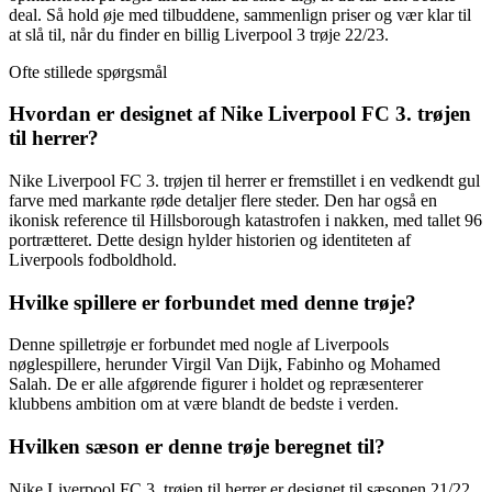
deal. Så hold øje med tilbuddene, sammenlign priser og vær klar til
at slå til, når du finder en billig Liverpool 3 trøje 22/23.
Ofte stillede spørgsmål
Hvordan er designet af Nike Liverpool FC 3. trøjen
til herrer?
Nike Liverpool FC 3. trøjen til herrer er fremstillet i en vedkendt gul
farve med markante røde detaljer flere steder. Den har også en
ikonisk reference til Hillsborough katastrofen i nakken, med tallet 96
portrætteret. Dette design hylder historien og identiteten af
Liverpools fodboldhold.
Hvilke spillere er forbundet med denne trøje?
Denne spilletrøje er forbundet med nogle af Liverpools
nøglespillere, herunder Virgil Van Dijk, Fabinho og Mohamed
Salah. De er alle afgørende figurer i holdet og repræsenterer
klubbens ambition om at være blandt de bedste i verden.
Hvilken sæson er denne trøje beregnet til?
Nike Liverpool FC 3. trøjen til herrer er designet til sæsonen 21/22.