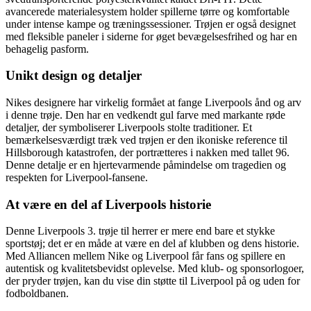
avancerede materialesystem holder spillerne tørre og komfortable
under intense kampe og træningssessioner. Trøjen er også designet
med fleksible paneler i siderne for øget bevægelsesfrihed og har en
behagelig pasform.
Unikt design og detaljer
Nikes designere har virkelig formået at fange Liverpools ånd og arv
i denne trøje. Den har en vedkendt gul farve med markante røde
detaljer, der symboliserer Liverpools stolte traditioner. Et
bemærkelsesværdigt træk ved trøjen er den ikoniske reference til
Hillsborough katastrofen, der portrætteres i nakken med tallet 96.
Denne detalje er en hjertevarmende påmindelse om tragedien og
respekten for Liverpool-fansene.
At være en del af Liverpools historie
Denne Liverpools 3. trøje til herrer er mere end bare et stykke
sportstøj; det er en måde at være en del af klubben og dens historie.
Med Alliancen mellem Nike og Liverpool får fans og spillere en
autentisk og kvalitetsbevidst oplevelse. Med klub- og sponsorlogoer,
der pryder trøjen, kan du vise din støtte til Liverpool på og uden for
fodboldbanen.