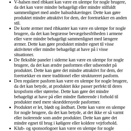
V-halsen med ribkant kan være en ulempe for nogle brugere,
da det kan være mindre behageligt eller mindre stilfuldt
sammenlignet med andre halsudskæringer. Dette kan gøre
produktet mindre attraktivt for dem, der foretrækker en anden
stil.
De korte ærmer med ribkanter kan være en ulempe for nogle
brugere, da det kan begrænse bevægelsesfriheden i armene
eller være mindre behageligt sammenlignet med længere
ærmer. Dette kan gøre produktet mindre egnet til visse
aktiviteter eller mindre behageligt at have på i visse
situationer.
De fleksible paneler i siderne kan være en ulempe for nogle
brugere, da det kan ændre pasformen eller udseendet på
produktet. Dette kan gøre det mindre attraktivt for dem, der
foretrækker en mere traditionel eller struktureret pasform.
Den regulære pasform kan være en ulempe for nogle brugere,
da det kan betyde, at produktet ikke passer perfekt til deres
kropsform eller størrelse. Dette kan gøre det mindre
behageligt at have på eller mindre flatterende i forhold til
produkter med mere skræddersyede pasformer.
Produktet er let, blødt og åndbart. Dette kan være en ulempe
for nogle brugere, da det kan betyde, at det ikke er så varmt
eller isolerende som andre produkter. Dette kan gøre det
mindre egnet til brug i køligere eller koldere vejrforhold.
Klub- og sponsorlogoer kan være en ulempe for nogle