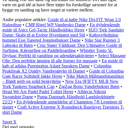
være en god idé at have flere trøjer fra forskellige sæsoner for at
bygge en samling og have noget at variere mellem.
Andre populære artikler:
Guide til at købe Nike Dri-FIT Wrap 2.0
Halsedisse
•
CMP Rigel WP Vandresko Dame
•
En dybdegående
guide til Asics Gel-Tactic Håndboldsko Herre
•
H2O Trek Sandaler
Dame: Skabt til at Erobre Hverdagen med Stil
•
Købsvejledning:
hummel Essi Tapered Joggingbukser Dame
•
Nike Star Runner 3
Løbesko til Børn
•
Cruz Slater Våddragt: Den Ultimative Guide til
Surfning, Kitesurfing og Paddleboarding
•
Whistler Tonto 5L
Drybag: Perfekt til vandring og udendørsaktiviteter
•
Select Massage
Olie: Den perfekte løsning til alle former for massage
•
En guide til
køb af adidas Puremotion Adapt Sneakers Dame
•
Columbia
Peakfreak X2 Outdry Vandrestøvler til Damer
•
Guide til Columbia
Gate Racer Softshell Jakke Herre
•
Nike Match Målmandshandsker
– Blødt greb og solid beskyttelse
•
New Era 9FIFTY MLB New
York Yankees Snapback Cap
•
ZigZag Bono Vandrebukser Børn
•
Head We Are Padel Padel T-shirt Herre
•
Athlecia Nikoni
Sweatshirt Dame
•
Puma Danmark Håndbold Landsholdstrøje
22/23
•
En dybdegående anmeldelse af Champion 7/8 Leggings til
damer
•
Craft Active Extreme X Roundneck Baselayer Trænings T-
shirt Dame
Sport X
Del med omtanke