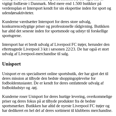
vigtigt fodfæste i Danmark. Med mere end 1.500 butikker på
verdensplan er Intersport kendt for sin ekspertise inden for sport og
udendørsaktiviteter.
Kunderne værdsætter Intersport for deres store udvalg,
konkurrencedygtige priser og professionelle rådgivning. Butikken
har altid det seneste inden for sportsmode og udstyr til forskellige
sportsgrene.
Intersport har et bredt udvalg af Liverpool FC trøjer, herunder den
eftertragtede Liverpool 3 kit i sæsonen 22/23. De har også et stort
udvalg af Liverpool-merchandise til salg.
Unisport
Unisport er en specialiseret online sportsbutik, der har gjort det til
deres mission at tilbyde den bedste shoppingoplevelse for
fodboldentusiaster. De er kendt for deres omfattende udvalg af
fodboldudstyr og -tøj.
Kunderne roser Unisport for deres hurtige levering, overkommelige
priser og deres fokus på at tilbyde produkter fra de bedste
sportsmærker. Butikken har altid de nyeste Liverpool FC trøjer og
har dedikeret en hel del af deres sortiment til klubbens merchandise.