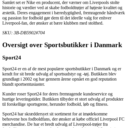
Samlet set er Nike en producent, der værner om Liverpools stolte
historie og værdier ved at skabe fodboldtrøjer af højeste kvalitet og
æstetik. Deres engagement i bæredygtighed, fremragende håndværk
og passion for fodbold gør dem til det ideelle valg for enhver
Liverpool-fan, der ønsker at bære klubben med stolthed.
SKU: 3B-DB5902#704
Oversigt over Sportsbutikker i Danmark
Sport24
Sport24 er en af de mest populære sportsbutikker i Danmark og er
kendt for sit brede udvalg af sportsudstyr og -tøj. Butikken blev
grundlagt i 2002 og har gennem årene opnået en god reputation
blandt sportsentusiaster.
Kunder roser Sport24 for deres fremragende kundeservice og
hurtige leveringstider. Butikken tilbyder et stort udvalg af produkter
til forskellige sportsgrene, herunder fodbold, løb og fitness.
Sport24 har skræddersyet sit sortiment for at imødekomme
behovene hos fodboldfans, der ønsker at købe officiel Liverpool FC
merchandise. De har et bredt udvalg af Liverpool-trøjer fra