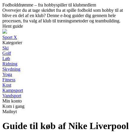
Fodbolddrømme – fra hobbyspiller til klubmedlem
Overvejer du at tage skridtet fra at spille fodbold som hobby til at
blive en del af en klub? Denne e-bog guider dig gennem hele
processen, fra valg af klub til træningsmetoder og teambuilding.
Hent guide
Sport X
Kategorier
Ski
Golf
Løb
Ridning
Skydning
Yoga
Fitness
Kost
Kampsport
Vandsport
Min konto
Kom i gang
Mailnyt
Guide til køb af Nike Liverpool