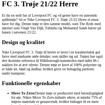
FC 3. Trøje 21/22 Herre
Er du en stolt fan af Liverpool FC og vil gerne have en autentisk
spilletrøje? Så er Nike Liverpool FC 3. Trøje 21/22 Herre et must-
have for dig. Denne trøje er den samme model, som The Reds med
stjerner som Virgil Van Dijk, Fabinho og Mohamed Salah bærer på
banen i sæsonen 21/22.
Design og kvalitet
Nike Liverpool FC 3. Trøje til herrer er lavet i en karakteristisk gul
farve med markante røde detaljer, som skiller sig ud. Trøjen har også
den ikoniske reference til Hillsborough-katastrofen med tallet 96 i
nakken for at ære ofrene. Denne trøje er lavet af 100% polyester og
er både let, blød og åndbar, hvilket giver en behagelig pasform
under kampene.
Funktionelle egenskaber
Move To Zero:
Denne trøje er produceret med bæredygtighed
for øje. Nikes Move To Zero-initiativ sikrer, at mindst 75% af
trøjens materiale er genanvendt, hvilket bidrager til en mere