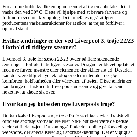
For at opretholde kvaliteten og udseendet af trøjen anbefales det at
vaske den ved 30° C. Dette vil hjælpe med at bevare farverne og
forhindre eventuel krympning. Det anbefales også at følge
producentens vaskeinstruktioner for at sikre, at trøjen forbliver i
optimal stand.
Hvilke ændringer er der ved Liverpool 3. trøje 22/23
i forhold til tidligere sæsoner?
Liverpool 3. trøje for sæson 22/23 byder på flere spændende
ændringer i forhold til tidligere sæsoner. Designet er blevet opdateret
med nye farver, mønstre eller elementer, der skiller sig ud. Desuden
kan der være tilføjet nye teknologier eller materialer, der øger
komforten, holdbarheden eller ydeevnen af trøjen. Disse ændringer
kan bringe en friskhed til Liverpools udseende og give fansene
noget nyt at glæde sig over.
Hvor kan jeg købe den nye Liverpools trøje?
Du kan købe Liverpools nye trøje fra forskellige steder. Typisk vil
officielle sportstøjsforhandlere eller Nike-butikker være de bedste
steder at finde trøjen. Du kan også finde den online på forskellige
webshops, der specialiserer sig i sportsbeklædning. Det er vigtigt at