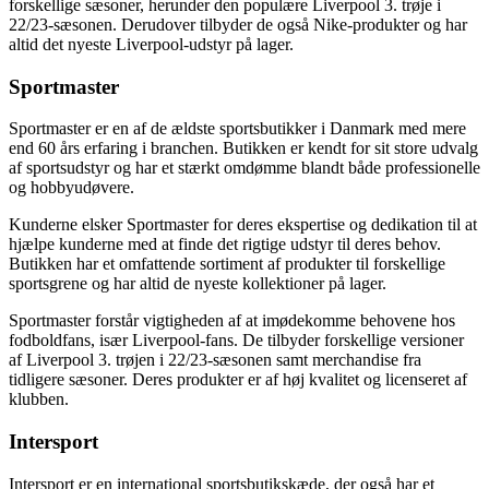
forskellige sæsoner, herunder den populære Liverpool 3. trøje i
22/23-sæsonen. Derudover tilbyder de også Nike-produkter og har
altid det nyeste Liverpool-udstyr på lager.
Sportmaster
Sportmaster er en af de ældste sportsbutikker i Danmark med mere
end 60 års erfaring i branchen. Butikken er kendt for sit store udvalg
af sportsudstyr og har et stærkt omdømme blandt både professionelle
og hobbyudøvere.
Kunderne elsker Sportmaster for deres ekspertise og dedikation til at
hjælpe kunderne med at finde det rigtige udstyr til deres behov.
Butikken har et omfattende sortiment af produkter til forskellige
sportsgrene og har altid de nyeste kollektioner på lager.
Sportmaster forstår vigtigheden af at imødekomme behovene hos
fodboldfans, især Liverpool-fans. De tilbyder forskellige versioner
af Liverpool 3. trøjen i 22/23-sæsonen samt merchandise fra
tidligere sæsoner. Deres produkter er af høj kvalitet og licenseret af
klubben.
Intersport
Intersport er en international sportsbutikskæde, der også har et