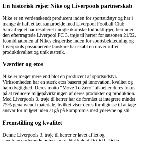
En historisk rejse: Nike og Liverpools partnerskab
Nike er en verdenskendt producent inden for sportsudstyr og har i
mange år haft et tæt samarbejde med Liverpool Football Club.
Samarbejdet har resulteret i nogle ikoniske fodboldtrøjer, herunder
den eftertragtede Liverpool FC 3. trøje til herrer for sæsonen 21/22.
Kombinationen af Nikes ekspertise inden for sportsbeklædning og
Liverpools passionerede fanskare har skabt en uovertruffen
produktkvalitet og unik æstetik.
Værdier og etos
Nike er meget mere end blot en producent af sportsudstyr.
Virksomheden har en stærk etos baseret på innovation, kvalitet og
bæredygtighed. Deres motto “Move To Zero” afspejler deres fokus
på at reducere miljøpåvirkningen af deres produkter og produktion.
Med Liverpools 3. trøje til herrer har de formået at integrere mindst
75% genanvendt materiale, hvilket viser deres forpligtelse til at tage
ansvar for miljøet uden at gå på kompromis med ydeevne og stil.
Fremstilling og kvalitet
Denne Liverpools 3. trøje til herrer er lavet af let og
svedtransporterende polyesterkvalitet kaldet Dri-FIT. Dette