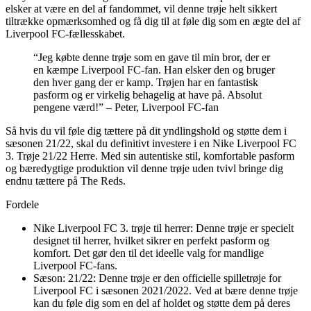
elsker at være en del af fandommet, vil denne trøje helt sikkert
tiltrække opmærksomhed og få dig til at føle dig som en ægte del af
Liverpool FC-fællesskabet.
“Jeg købte denne trøje som en gave til min bror, der er
en kæmpe Liverpool FC-fan. Han elsker den og bruger
den hver gang der er kamp. Trøjen har en fantastisk
pasform og er virkelig behagelig at have på. Absolut
pengene værd!” – Peter, Liverpool FC-fan
Så hvis du vil føle dig tættere på dit yndlingshold og støtte dem i
sæsonen 21/22, skal du definitivt investere i en Nike Liverpool FC
3. Trøje 21/22 Herre. Med sin autentiske stil, komfortable pasform
og bæredygtige produktion vil denne trøje uden tvivl bringe dig
endnu tættere på The Reds.
Fordele
Nike Liverpool FC 3. trøje til herrer: Denne trøje er specielt
designet til herrer, hvilket sikrer en perfekt pasform og
komfort. Det gør den til det ideelle valg for mandlige
Liverpool FC-fans.
Sæson: 21/22: Denne trøje er den officielle spilletrøje for
Liverpool FC i sæsonen 2021/2022. Ved at bære denne trøje
kan du føle dig som en del af holdet og støtte dem på deres