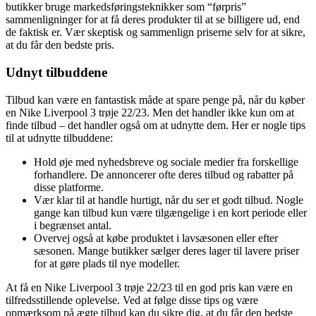
butikker bruge markedsføringsteknikker som “førpris”
sammenligninger for at få deres produkter til at se billigere ud, end
de faktisk er. Vær skeptisk og sammenlign priserne selv for at sikre,
at du får den bedste pris.
Udnyt tilbuddene
Tilbud kan være en fantastisk måde at spare penge på, når du køber
en Nike Liverpool 3 trøje 22/23. Men det handler ikke kun om at
finde tilbud – det handler også om at udnytte dem. Her er nogle tips
til at udnytte tilbuddene:
Hold øje med nyhedsbreve og sociale medier fra forskellige
forhandlere. De annoncerer ofte deres tilbud og rabatter på
disse platforme.
Vær klar til at handle hurtigt, når du ser et godt tilbud. Nogle
gange kan tilbud kun være tilgængelige i en kort periode eller
i begrænset antal.
Overvej også at købe produktet i lavsæsonen eller efter
sæsonen. Mange butikker sælger deres lager til lavere priser
for at gøre plads til nye modeller.
At få en Nike Liverpool 3 trøje 22/23 til en god pris kan være en
tilfredsstillende oplevelse. Ved at følge disse tips og være
opmærksom på ægte tilbud kan du sikre dig, at du får den bedste