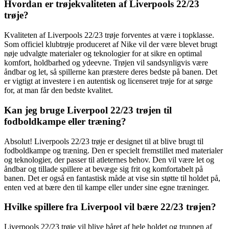
Hvordan er trøjekvaliteten af Liverpools 22/23
trøje?
Kvaliteten af Liverpools 22/23 trøje forventes at være i topklasse.
Som officiel klubtrøje produceret af Nike vil der være blevet brugt
nøje udvalgte materialer og teknologier for at sikre en optimal
komfort, holdbarhed og ydeevne. Trøjen vil sandsynligvis være
åndbar og let, så spillerne kan præstere deres bedste på banen. Det
er vigtigt at investere i en autentisk og licenseret trøje for at sørge
for, at man får den bedste kvalitet.
Kan jeg bruge Liverpool 22/23 trøjen til
fodboldkampe eller træning?
Absolut! Liverpools 22/23 trøje er designet til at blive brugt til
fodboldkampe og træning. Den er specielt fremstillet med materialer
og teknologier, der passer til atleternes behov. Den vil være let og
åndbar og tillade spillere at bevæge sig frit og komfortabelt på
banen. Det er også en fantastisk måde at vise sin støtte til holdet på,
enten ved at bære den til kampe eller under sine egne træninger.
Hvilke spillere fra Liverpool vil bære 22/23 trøjen?
Liverpools 22/23 trøje vil blive båret af hele holdet og truppen af