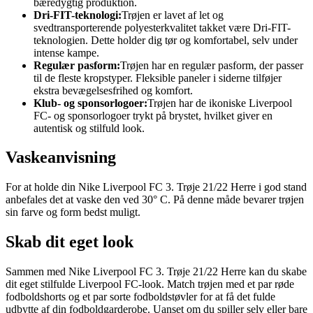
bæredygtig produktion.
Dri-FIT-teknologi:
Trøjen er lavet af let og
svedtransporterende polyesterkvalitet takket være Dri-FIT-
teknologien. Dette holder dig tør og komfortabel, selv under
intense kampe.
Regulær pasform:
Trøjen har en regulær pasform, der passer
til de fleste kropstyper. Fleksible paneler i siderne tilføjer
ekstra bevægelsesfrihed og komfort.
Klub- og sponsorlogoer:
Trøjen har de ikoniske Liverpool
FC- og sponsorlogoer trykt på brystet, hvilket giver en
autentisk og stilfuld look.
Vaskeanvisning
For at holde din Nike Liverpool FC 3. Trøje 21/22 Herre i god stand
anbefales det at vaske den ved 30° C. På denne måde bevarer trøjen
sin farve og form bedst muligt.
Skab dit eget look
Sammen med Nike Liverpool FC 3. Trøje 21/22 Herre kan du skabe
dit eget stilfulde Liverpool FC-look. Match trøjen med et par røde
fodboldshorts og et par sorte fodboldstøvler for at få det fulde
udbytte af din fodboldgarderobe. Uanset om du spiller selv eller bare