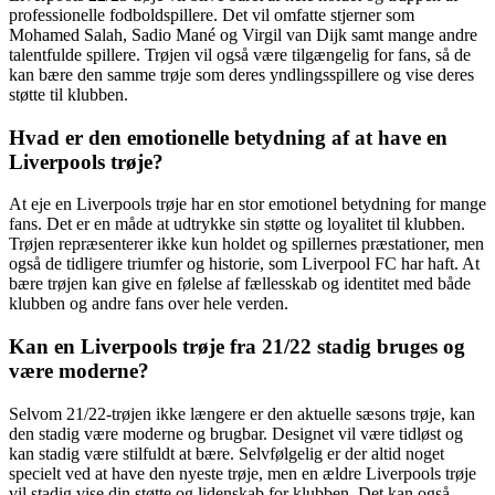
professionelle fodboldspillere. Det vil omfatte stjerner som
Mohamed Salah, Sadio Mané og Virgil van Dijk samt mange andre
talentfulde spillere. Trøjen vil også være tilgængelig for fans, så de
kan bære den samme trøje som deres yndlingsspillere og vise deres
støtte til klubben.
Hvad er den emotionelle betydning af at have en
Liverpools trøje?
At eje en Liverpools trøje har en stor emotionel betydning for mange
fans. Det er en måde at udtrykke sin støtte og loyalitet til klubben.
Trøjen repræsenterer ikke kun holdet og spillernes præstationer, men
også de tidligere triumfer og historie, som Liverpool FC har haft. At
bære trøjen kan give en følelse af fællesskab og identitet med både
klubben og andre fans over hele verden.
Kan en Liverpools trøje fra 21/22 stadig bruges og
være moderne?
Selvom 21/22-trøjen ikke længere er den aktuelle sæsons trøje, kan
den stadig være moderne og brugbar. Designet vil være tidløst og
kan stadig være stilfuldt at bære. Selvfølgelig er der altid noget
specielt ved at have den nyeste trøje, men en ældre Liverpools trøje
vil stadig vise din støtte og lidenskab for klubben. Det kan også