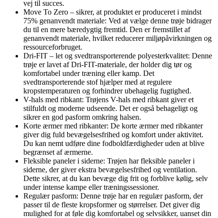
vej til succes.
Move To Zero – sikrer, at produktet er produceret i mindst
75% genanvendt materiale: Ved at vælge denne trøje bidrager
du til en mere bæredygtig fremtid. Den er fremstillet af
genanvendt materiale, hvilket reducerer miljøpåvirkningen og
ressourceforbruget.
Dri-FIT – let og svedtransporterende polyesterkvalitet: Denne
trøje er lavet af Dri-FIT-materiale, der holder dig tør og
komfortabel under træning eller kamp. Det
svedtransporterende stof hjælper med at regulere
kropstemperaturen og forhindrer ubehagelig fugtighed.
V-hals med ribkant: Trøjens V-hals med ribkant giver et
stilfuldt og moderne udseende. Det er også behageligt og
sikrer en god pasform omkring halsen.
Korte ærmer med ribkanter: De korte ærmer med ribkanter
giver dig fuld bevægelsesfrihed og komfort under aktivitet.
Du kan nemt udføre dine fodboldfærdigheder uden at blive
begrænset af ærmerne.
Fleksible paneler i siderne: Trøjen har fleksible paneler i
siderne, der giver ekstra bevægelsesfrihed og ventilation.
Dette sikrer, at du kan bevæge dig frit og forblive kølig, selv
under intense kampe eller træningssessioner.
Regulær pasform: Denne trøje har en regulær pasform, der
passer til de fleste kropsformer og størrelser. Det giver dig
mulighed for at føle dig komfortabel og selvsikker, uanset din