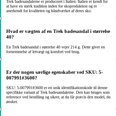
Trek badesandalerne er produceret i Italien. Italien er kendt for
at have en stærk tradition inden for skoproduktion og er
anerkendt for kvaliteten og håndværket af deres sko.
Hvad er vægten af ​​en Trek badesandal i størrelse
40?
En Trek badesandal i størrelse 40 vejer 214 g. Dette giver en
fornemmelse af letvægt og komfort ved brug.
Er der nogen særlige egenskaber ved SKU: 5-
007991#3600?
SKU: 5-007991#3600 er en unik identifikationskode til denne
specifikke variant af Trek badesandalerne. Den kan bruges som
reference ved bestilling og sikrer, at du får præcis den model, du
ønsker.