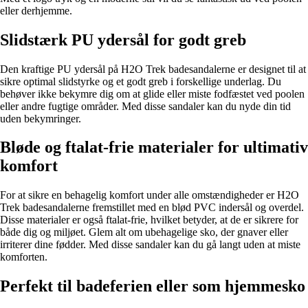
eller derhjemme.
Slidstærk PU ydersål for godt greb
Den kraftige PU ydersål på H2O Trek badesandalerne er designet til at
sikre optimal slidstyrke og et godt greb i forskellige underlag. Du
behøver ikke bekymre dig om at glide eller miste fodfæstet ved poolen
eller andre fugtige områder. Med disse sandaler kan du nyde din tid
uden bekymringer.
Bløde og ftalat-frie materialer for ultimativ
komfort
For at sikre en behagelig komfort under alle omstændigheder er H2O
Trek badesandalerne fremstillet med en blød PVC indersål og overdel.
Disse materialer er også ftalat-frie, hvilket betyder, at de er sikrere for
både dig og miljøet. Glem alt om ubehagelige sko, der gnaver eller
irriterer dine fødder. Med disse sandaler kan du gå langt uden at miste
komforten.
Perfekt til badeferien eller som hjemmesko