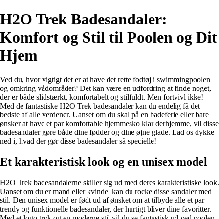
H2O Trek Badesandaler:
Komfort og Stil til Poolen og Dit
Hjem
Ved du, hvor vigtigt det er at have det rette fodtøj i swimmingpoolen
og omkring vådområder? Det kan være en udfordring at finde noget,
der er både slidstærkt, komfortabelt og stilfuldt. Men fortvivl ikke!
Med de fantastiske H2O Trek badesandaler kan du endelig få det
bedste af alle verdener. Uanset om du skal på en badeferie eller bare
ønsker at have et par komfortable hjemmesko klar derhjemme, vil disse
badesandaler gøre både dine fødder og dine øjne glade. Lad os dykke
ned i, hvad der gør disse badesandaler så specielle!
Et karakteristisk look og en unisex model
H2O Trek badesandalerne skiller sig ud med deres karakteristiske look.
Uanset om du er mand eller kvinde, kan du rocke disse sandaler med
stil. Den unisex model er født ud af ønsket om at tilbyde alle et par
trendy og funktionelle badesandaler, der hurtigt bliver dine favoritter.
Med et logo tryk og en moderne stil vil du se fantastisk ud ved poolen