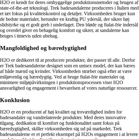
H2O er kendt for deres omhyggelige produktionsmetoder og brugen af
state-of-the-art teknologi. Trek badesandalerne produceres i Italien med
et tæt fokus på kvalitetskontrol og detaljer. Virksomheden bruger kun
de bedste materialer, herunder en kraftig PU ydersål, der sikrer høj
slidstyrke og et godt greb i underlaget. Den bløde og ftalat-frie indersål
og overdel giver en behagelig komfort og sikrer, at sandalerne kan
bruges i timevis uden ubehag.
Mangfoldighed og bæredygtighed
H2O er dedikeret til at producere produkter, der passer til alle. Derfor
er Trek badesandalerne designet som en unisex model, der kan bæres
af både mænd og kvinder. Virksomheden stræber også efter at være
miljøvenlig og bæredygtig. Ved at bruge ftalat-frie materialer og
minimere miljøpåvirkningen i produktionsprocessen viser H2O
ansvarlighed og engagement i bevarelsen af vores naturlige ressourcer.
Konklusion
H2O er en producent af høj kvalitet og troværdighed inden for
badesandaler og vandrelaterede produkter. Med deres innovative
tilgang, dedikation til komfort og funktionalitet samt fokus på
bæredygtighed, skiller virksomheden sig ud på markedet. Trek
badesandalerne er et perfekt eksempel på H2Os engagement i at levere