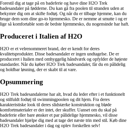
Forestil dig at tage på en badeferie og have dine H2O Trek
badesandaler på fødderne. Du kan gå fra poolen til stranden uden at
bekymre dig om at skifte fodtøj. Og når du er tilbage hjemme, kan du
bruge dem som dine go-to hjemmesko. De er nemme at smutte i og er
lige så komfortable som de bedste hjemmesko, du nogensinde har haft.
Produceret i Italien af H2O
H2O er et velrenommeret brand, der er kendt for deres
kvalitetsprodukter. Disse badesandaler er ingen undtagelse. De er
produceret i Italien med omhyggelig håndværk og opfylder de højeste
standarder. Når du køber H2O Trek badesandaler, får du en pålidelig
og holdbar løsning, der er skabt til at vare.
Opsummering
H2O Trek badesandalerne har alt, hvad du leder efter i et funktionelt
og stilfuldt fodtøj til swimmingpoolen og dit hjem. Fra deres
karakteristiske look til deres slidstærke konstruktion og bløde
komfortmaterialer er der intet, der skuffer. Uanset om du skal på
badeferie eller bare ønsker et par pålidelige hjemmesko, vil disse
badesandaler hjælpe dig med at tage det næste trin med stil. Køb dine
H2O Trek badesandaler i dag og oplev forskellen selv!