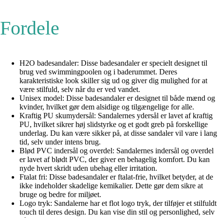
Fordele
H2O badesandaler: Disse badesandaler er specielt designet til
brug ved swimmingpoolen og i baderummet. Deres
karakteristiske look skiller sig ud og giver dig mulighed for at
være stilfuld, selv når du er ved vandet.
Unisex model: Disse badesandaler er designet til både mænd og
kvinder, hvilket gør dem alsidige og tilgængelige for alle.
Kraftig PU skumydersål: Sandalernes ydersål er lavet af kraftig
PU, hvilket sikrer høj slidstyrke og et godt greb på forskellige
underlag. Du kan være sikker på, at disse sandaler vil vare i lang
tid, selv under intens brug.
Blød PVC indersål og overdel: Sandalernes indersål og overdel
er lavet af blødt PVC, der giver en behagelig komfort. Du kan
nyde hvert skridt uden ubehag eller irritation.
Ftalat fri: Disse badesandaler er ftalat-frie, hvilket betyder, at de
ikke indeholder skadelige kemikalier. Dette gør dem sikre at
bruge og bedre for miljøet.
Logo tryk: Sandalerne har et flot logo tryk, der tilføjer et stilfuldt
touch til deres design. Du kan vise din stil og personlighed, selv