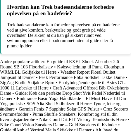
Hvordan kan Trek badesandalerne forbedre
oplevelsen på en badeferie?
Trek badesandalerne kan forbedre oplevelsen på en badeferie
ved at give komfort, beskyttelse og godt greb på våde
overflader. De sikrer, at du kan gå sikkert rundt ved
swimmingpoolen eller i baderummet uden at glide eller få
ømme fødder.
Andre populære artikler:
En guide til EXEL Shock Absorber 2.6
Round SB 103 Floorballstav
•
Købsvejledning til Puma Cloudspun
WRMLBL Golfjakke til Herre
•
Weather Report Floral Quiltet
Jumpsuit til Damer
•
Peak Performance Ebba Softshell Jakke Dame
•
ZigZag Kodin Skijakke Børn
•
En dybdegående guide til Asics GT-
1000 11 Løbesko til Herre
•
Craft Advanced Offroad Bib Cykelshorts
Dame
•
Guide: Køb den perfekte Drop Shot Yvis Padel Nederdel til
Damer
•
Endurance Basic Yoga Håndklæde – Et Must-Have Til Din
Yogapraksis
•
SOS Alta Shell Skibukser til Herre: Tynde, lette og
åndbare
•
Garmin Fenix 7 Sapphire Solar GPS Pulsur
•
Cruz Socorro
Svømmefødder
•
Puma Shuffle Sneakers: Komfort og stil til din
hverdagsgarderobe
•
Nike Court Dri-FIT Victory Tennisshorts Herre
•
Nike Court Vision Sneakers Dame – Guld Sneakers til Kvinder
•
Guide til køb af Vertical Meila Skijakke til Damer
•
Alt, hvad du