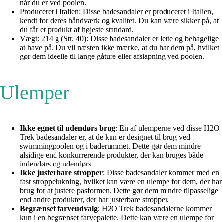
når du er ved poolen.
Produceret i Italien: Disse badesandaler er produceret i Italien,
kendt for deres håndværk og kvalitet. Du kan være sikker på, at
du får et produkt af højeste standard.
Vægt: 214 g (Str. 40): Disse badesandaler er lette og behagelige
at have på. Du vil næsten ikke mærke, at du har dem på, hvilket
gør dem ideelle til lange gåture eller afslapning ved poolen.
Ulemper
Ikke egnet til udendørs brug
: En af ulemperne ved disse H2O
Trek badesandaler er, at de kun er designet til brug ved
swimmingpoolen og i baderummet. Dette gør dem mindre
alsidige end konkurrerende produkter, der kan bruges både
indendørs og udendørs.
Ikke justerbare stropper
: Disse badesandaler kommer med en
fast stroppelukning, hvilket kan være en ulempe for dem, der har
brug for at justere pasformen. Dette gør dem mindre tilpasselige
end andre produkter, der har justerbare stropper.
Begrænset farveudvalg
: H2O Trek badesandalerne kommer
kun i en begrænset farvepalette. Dette kan være en ulempe for