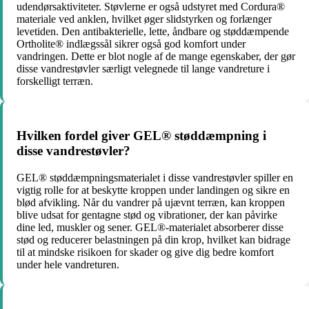
udendørsaktiviteter. Støvlerne er også udstyret med Cordura®
materiale ved anklen, hvilket øger slidstyrken og forlænger
levetiden. Den antibakterielle, lette, åndbare og støddæmpende
Ortholite® indlægssål sikrer også god komfort under
vandringen. Dette er blot nogle af de mange egenskaber, der gør
disse vandrestøvler særligt velegnede til lange vandreture i
forskelligt terræn.
Hvilken fordel giver GEL® støddæmpning i
disse vandrestøvler?
GEL® støddæmpningsmaterialet i disse vandrestøvler spiller en
vigtig rolle for at beskytte kroppen under landingen og sikre en
blød afvikling. Når du vandrer på ujævnt terræn, kan kroppen
blive udsat for gentagne stød og vibrationer, der kan påvirke
dine led, muskler og sener. GEL®-materialet absorberer disse
stød og reducerer belastningen på din krop, hvilket kan bidrage
til at mindske risikoen for skader og give dig bedre komfort
under hele vandreturen.