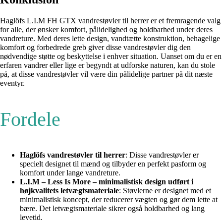
Haglöfs L.I.M FH GTX vandrestøvler til herrer er et fremragende valg
for alle, der ønsker komfort, pålidelighed og holdbarhed under deres
vandreture. Med deres lette design, vandtætte konstruktion, behagelige
komfort og forbedrede greb giver disse vandrestøvler dig den
nødvendige støtte og beskyttelse i enhver situation. Uanset om du er en
erfaren vandrer eller lige er begyndt at udforske naturen, kan du stole
på, at disse vandrestøvler vil være din pålidelige partner på dit næste
eventyr.
Fordele
Haglöfs vandrestøvler til herrer
: Disse vandrestøvler er
specielt designet til mænd og tilbyder en perfekt pasform og
komfort under lange vandreture.
L.I.M – Less Is More – minimalistisk design udført i
højkvalitets letvægtsmateriale
: Støvlerne er designet med et
minimalistisk koncept, der reducerer vægten og gør dem lette at
bære. Det letvægtsmateriale sikrer også holdbarhed og lang
levetid.