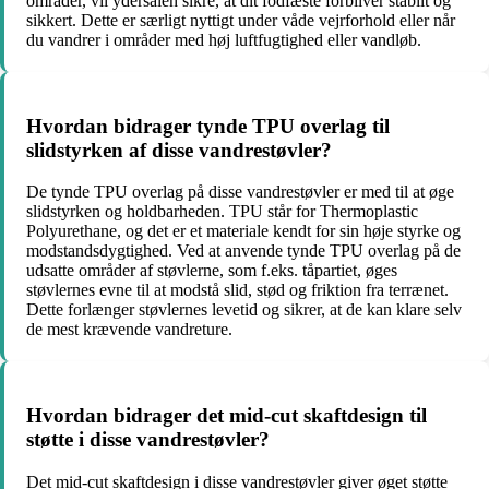
områder, vil ydersålen sikre, at dit fodfæste forbliver stabilt og
sikkert. Dette er særligt nyttigt under våde vejrforhold eller når
du vandrer i områder med høj luftfugtighed eller vandløb.
Hvordan bidrager tynde TPU overlag til
slidstyrken af disse vandrestøvler?
De tynde TPU overlag på disse vandrestøvler er med til at øge
slidstyrken og holdbarheden. TPU står for Thermoplastic
Polyurethane, og det er et materiale kendt for sin høje styrke og
modstandsdygtighed. Ved at anvende tynde TPU overlag på de
udsatte områder af støvlerne, som f.eks. tåpartiet, øges
støvlernes evne til at modstå slid, stød og friktion fra terrænet.
Dette forlænger støvlernes levetid og sikrer, at de kan klare selv
de mest krævende vandreture.
Hvordan bidrager det mid-cut skaftdesign til
støtte i disse vandrestøvler?
Det mid-cut skaftdesign i disse vandrestøvler giver øget støtte