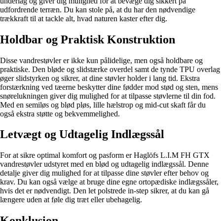
underlag og giver dig mulighed for at bevæge dig sikkert på
udfordrende terræn. Du kan stole på, at du har den nødvendige
trækkraft til at tackle alt, hvad naturen kaster efter dig.
Holdbar og Praktisk Konstruktion
Disse vandrestøvler er ikke kun pålidelige, men også holdbare og
praktiske. Den bløde og slidstærke overdel samt de tynde TPU overlag
øger slidstyrken og sikrer, at dine støvler holder i lang tid. Ekstra
forstærkning ved tæerne beskytter dine fødder mod stød og sten, mens
snørelukningen giver dig mulighed for at tilpasse støvlerne til din fod.
Med en semiløs og blød pløs, lille hælstrop og mid-cut skaft får du
også ekstra støtte og bekvemmelighed.
Letvægt og Udtagelig Indlægssål
For at sikre optimal komfort og pasform er Haglöfs L.I.M FH GTX
vandrestøvler udstyret med en blød og udtagelig indlægssål. Denne
detalje giver dig mulighed for at tilpasse dine støvler efter behov og
krav. Du kan også vælge at bruge dine egne ortopædiske indlægssåler,
hvis det er nødvendigt. Den let polstrede in-step sikrer, at du kan gå
længere uden at føle dig træt eller ubehagelig.
Konklusion