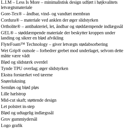
L.I.M – Less Is More – minimalistisk design udført i højkvalitets
letvægtsmateriale
Gore-Tex® – åndbar, vind- og vandtæt membran
Cordura® – materiale ved anklen der øger slidstyrken
Ortholite® – antibakteriel, let, åndbar og støddæmpende indlægssål
GEL® – støddæmpende materiale der beskytter kroppen under
landing og sikrer en blød afvikling
FlyteFoam™ Technology – giver letvægts stødabsorbering
Wet Grip® outsole – forbedrer grebet mod underlaget, selvom dette
måtte være vådt
Blød og slidstærk overdel
Tynde TPU overlag; øger slidstyrken
Ekstra forstærket ved tæerne
Snørelukning
Semiløs og blød pløs
Lille hælstrop
Mid-cut skaft; støttende design
Let polstret in-step
Blød og udtagelig indlægssål
Grov gummiydersål
Logo grafik