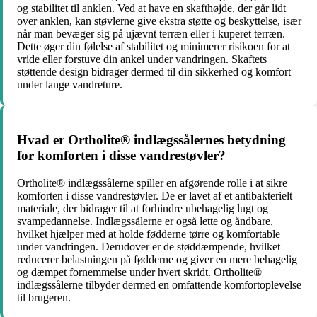
og stabilitet til anklen. Ved at have en skafthøjde, der går lidt
over anklen, kan støvlerne give ekstra støtte og beskyttelse, især
når man bevæger sig på ujævnt terræn eller i kuperet terræn.
Dette øger din følelse af stabilitet og minimerer risikoen for at
vride eller forstuve din ankel under vandringen. Skaftets
støttende design bidrager dermed til din sikkerhed og komfort
under lange vandreture.
Hvad er Ortholite® indlægssålernes betydning
for komforten i disse vandrestøvler?
Ortholite® indlægssålerne spiller en afgørende rolle i at sikre
komforten i disse vandrestøvler. De er lavet af et antibakterielt
materiale, der bidrager til at forhindre ubehagelig lugt og
svampedannelse. Indlægssålerne er også lette og åndbare,
hvilket hjælper med at holde fødderne tørre og komfortable
under vandringen. Derudover er de støddæmpende, hvilket
reducerer belastningen på fødderne og giver en mere behagelig
og dæmpet fornemmelse under hvert skridt. Ortholite®
indlægssålerne tilbyder dermed en omfattende komfortoplevelse
til brugeren.