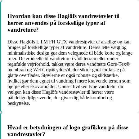
Hvordan kan disse Haglöfs vandrestøvler til
herrer anvendes på forskellige typer af
vandreture?
Disse Haglöfs L.I.M FH GTX vandrestøvler er alsidige og kan
bruges på forskellige typer af vandreture. Deres lette vægt og
minimalistiske design gør dem velegnede til både korte og lange
ruter. De er ideelle til vandreture i vådt terræn eller under
regnfulde vejrforhold, takket være deres vandtætte Gore-Tex®
membran og Wet Grip® ydersål, der sikrer godt fodfæste på
glatte overflader. Støvlerne er også robuste og slidstærke,
hvilket gør dem egnet til vandring i mere krævende terræn som
bjerge eller skovområder. Uanset hvilken type vandretur du
vælger, kan disse Haglöfs vandrestøvler til herrer være
pålidelige følgesvende, der giver dig både komfort og
beskyttelse.
Hvad er betydningen af logo grafikken på disse
vandrestøvler?