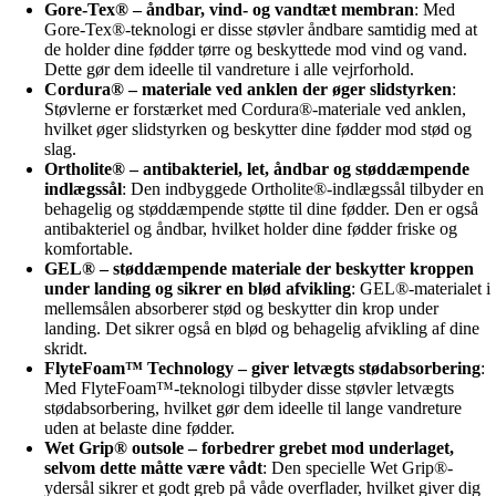
Gore-Tex® – åndbar, vind- og vandtæt membran
: Med
Gore-Tex®-teknologi er disse støvler åndbare samtidig med at
de holder dine fødder tørre og beskyttede mod vind og vand.
Dette gør dem ideelle til vandreture i alle vejrforhold.
Cordura® – materiale ved anklen der øger slidstyrken
:
Støvlerne er forstærket med Cordura®-materiale ved anklen,
hvilket øger slidstyrken og beskytter dine fødder mod stød og
slag.
Ortholite® – antibakteriel, let, åndbar og støddæmpende
indlægssål
: Den indbyggede Ortholite®-indlægssål tilbyder en
behagelig og støddæmpende støtte til dine fødder. Den er også
antibakteriel og åndbar, hvilket holder dine fødder friske og
komfortable.
GEL® – støddæmpende materiale der beskytter kroppen
under landing og sikrer en blød afvikling
: GEL®-materialet i
mellemsålen absorberer stød og beskytter din krop under
landing. Det sikrer også en blød og behagelig afvikling af dine
skridt.
FlyteFoam™ Technology – giver letvægts stødabsorbering
:
Med FlyteFoam™-teknologi tilbyder disse støvler letvægts
stødabsorbering, hvilket gør dem ideelle til lange vandreture
uden at belaste dine fødder.
Wet Grip® outsole – forbedrer grebet mod underlaget,
selvom dette måtte være vådt
: Den specielle Wet Grip®-
ydersål sikrer et godt greb på våde overflader, hvilket giver dig