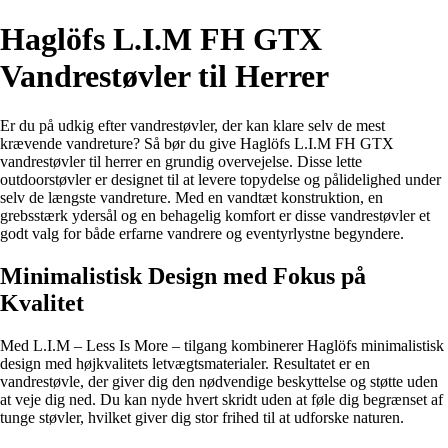
Haglöfs L.I.M FH GTX
Vandrestøvler til Herrer
Er du på udkig efter vandrestøvler, der kan klare selv de mest
krævende vandreture? Så bør du give Haglöfs L.I.M FH GTX
vandrestøvler til herrer en grundig overvejelse. Disse lette
outdoorstøvler er designet til at levere topydelse og pålidelighed under
selv de længste vandreture. Med en vandtæt konstruktion, en
grebsstærk ydersål og en behagelig komfort er disse vandrestøvler et
godt valg for både erfarne vandrere og eventyrlystne begyndere.
Minimalistisk Design med Fokus på
Kvalitet
Med L.I.M – Less Is More – tilgang kombinerer Haglöfs minimalistisk
design med højkvalitets letvægtsmaterialer. Resultatet er en
vandrestøvle, der giver dig den nødvendige beskyttelse og støtte uden
at veje dig ned. Du kan nyde hvert skridt uden at føle dig begrænset af
tunge støvler, hvilket giver dig stor frihed til at udforske naturen.