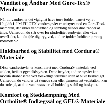
Vandtæt og Åndbar Med Gore-Tex®
Membran
Når du vandrer, er det vigtigt at have tørre fødder, uanset vejret.
Haglöfs L.I.M FH GTX vandrestøvler er udstyret med en Gore-Tex®
membran, der sikrer vandtæthed og samtidig tillader dine fødder at
ånde. Uanset om du står over for pludselige regnbyger eller våde
overflader, kan du føle dig tryg ved, at dine fødder forbliver tørre og
komfortable.
Holdbarhed og Stabilitet med Cordura®
Materiale
Disse vandrestøvler er konstrueret med Cordura® materiale ved
anklen, hvilket øger slidstyrken. Dette betyder, at dine støvler kan
modstå strabadserne ved forskellige terræner uden at blive beskadiget.
Uanset om du vandrer på stenede stier eller gennem tæt vegetation, kan
du stole på, at dine vandrestøvler vil holde dig stabil og beskyttet.
Komfort og Støddæmpning Med
Ortholite® Indlægssål og GEL® Materiale