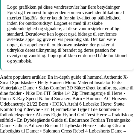
Logo grafikken på disse vandrestøvler har flere betydninger.
Først og fremmest fungerer den som en visuel identifikation af
mærket Haglöfs, der er kendt for sin kvalitet og pålidelighed
inden for outdoorudstyr. Logoet er med til at skabe
genkendelighed og signalere, at disse vandrestøvler er af høj
standard. Derudover kan logoet også bidrage til støvlernes
æstetiske appel og give en vis personlig stil. Det kan være
noget, der appellerer til outdoor-entusiaster, der ønsker at
udtrykke deres tilknytning til brandet og deres passion for
eventyr og vandring. Logo grafikken er dermed både funktionel
og symbolsk.
Andre populære artikler:
En in-depth guide til hummel Authentic X-
Small Sportstaske
•
Helly Hansen Mono Material Insulator Parka
Vinterjakke Dame
•
Sidas Comfort 3D Såler: Øget komfort og støtte til
dine fødder
•
Nike Dri-FIT Strike 1/4 Zip Træningstrøje til Herre
•
Puma X-Ray Speed Natural Sneakers Børn
•
Hummel AC Horsens
Udebanetrøje 21/22 Børn
•
HOKA Arahi 6 Løbesko Herre: Støtte,
Komfort og Ydeevne
•
En Hjemmebane Trøje til de kommende
fodboldeksperter
•
Abacus Elgin Hybrid Golf Vest Herre – Praktisk og
stilfuld
•
En Dybdegående Guide til Endurance Fortlian Træningssko
Dame
•
adidas Adizero Boston 11 Løbesko Herre
•
Johaug Gleam
Løbetights til Damer
•
Salomon Cross Rebel 4 Løbeshorts Dame –