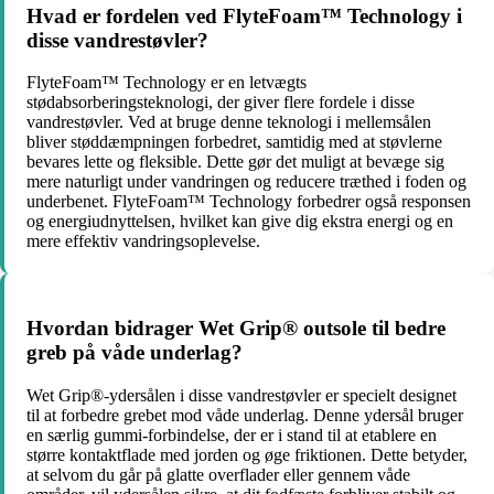
Hvad er fordelen ved FlyteFoam™ Technology i
disse vandrestøvler?
FlyteFoam™ Technology er en letvægts
stødabsorberingsteknologi, der giver flere fordele i disse
vandrestøvler. Ved at bruge denne teknologi i mellemsålen
bliver støddæmpningen forbedret, samtidig med at støvlerne
bevares lette og fleksible. Dette gør det muligt at bevæge sig
mere naturligt under vandringen og reducere træthed i foden og
underbenet. FlyteFoam™ Technology forbedrer også responsen
og energiudnyttelsen, hvilket kan give dig ekstra energi og en
mere effektiv vandringsoplevelse.
Hvordan bidrager Wet Grip® outsole til bedre
greb på våde underlag?
Wet Grip®-ydersålen i disse vandrestøvler er specielt designet
til at forbedre grebet mod våde underlag. Denne ydersål bruger
en særlig gummi-forbindelse, der er i stand til at etablere en
større kontaktflade med jorden og øge friktionen. Dette betyder,
at selvom du går på glatte overflader eller gennem våde