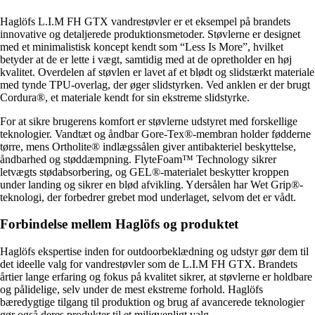
Haglöfs L.I.M FH GTX vandrestøvler er et eksempel på brandets
innovative og detaljerede produktionsmetoder. Støvlerne er designet
med et minimalistisk koncept kendt som “Less Is More”, hvilket
betyder at de er lette i vægt, samtidig med at de opretholder en høj
kvalitet. Overdelen af støvlen er lavet af et blødt og slidstærkt materiale
med tynde TPU-overlag, der øger slidstyrken. Ved anklen er der brugt
Cordura®, et materiale kendt for sin ekstreme slidstyrke.
For at sikre brugerens komfort er støvlerne udstyret med forskellige
teknologier. Vandtæt og åndbar Gore-Tex®-membran holder fødderne
tørre, mens Ortholite® indlægssålen giver antibakteriel beskyttelse,
åndbarhed og støddæmpning. FlyteFoam™ Technology sikrer
letvægts stødabsorbering, og GEL®-materialet beskytter kroppen
under landing og sikrer en blød afvikling. Ydersålen har Wet Grip®-
teknologi, der forbedrer grebet mod underlaget, selvom det er vådt.
Forbindelse mellem Haglöfs og produktet
Haglöfs ekspertise inden for outdoorbeklædning og udstyr gør dem til
det ideelle valg for vandrestøvler som de L.I.M FH GTX. Brandets
årtier lange erfaring og fokus på kvalitet sikrer, at støvlerne er holdbare
og pålidelige, selv under de mest ekstreme forhold. Haglöfs
bæredygtige tilgang til produktion og brug af avancerede teknologier
gør også deres produkter til et miljøvenligt valg.