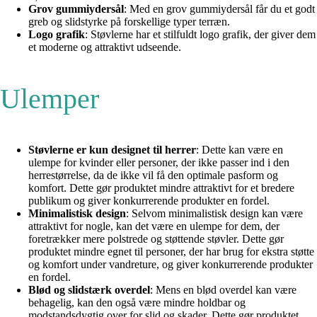
Grov gummiydersål
: Med en grov gummiydersål får du et godt
greb og slidstyrke på forskellige typer terræn.
Logo grafik
: Støvlerne har et stilfuldt logo grafik, der giver dem
et moderne og attraktivt udseende.
Ulemper
Støvlerne er kun designet til herrer
: Dette kan være en
ulempe for kvinder eller personer, der ikke passer ind i den
herrestørrelse, da de ikke vil få den optimale pasform og
komfort. Dette gør produktet mindre attraktivt for et bredere
publikum og giver konkurrerende produkter en fordel.
Minimalistisk design
: Selvom minimalistisk design kan være
attraktivt for nogle, kan det være en ulempe for dem, der
foretrækker mere polstrede og støttende støvler. Dette gør
produktet mindre egnet til personer, der har brug for ekstra støtte
og komfort under vandreture, og giver konkurrerende produkter
en fordel.
Blød og slidstærk overdel
: Mens en blød overdel kan være
behagelig, kan den også være mindre holdbar og
modstandsdygtig over for slid og skader. Dette gør produktet