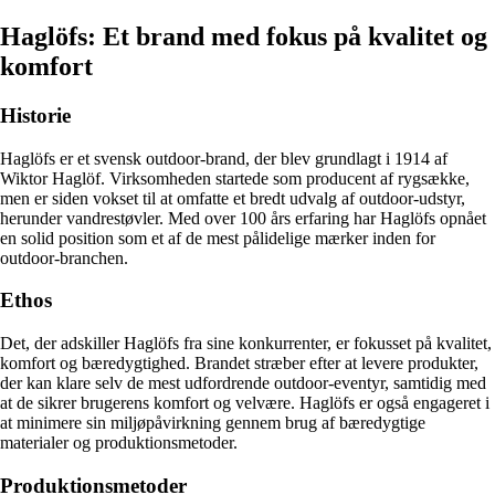
Haglöfs: Et brand med fokus på kvalitet og
komfort
Historie
Haglöfs er et svensk outdoor-brand, der blev grundlagt i 1914 af
Wiktor Haglöf. Virksomheden startede som producent af rygsække,
men er siden vokset til at omfatte et bredt udvalg af outdoor-udstyr,
herunder vandrestøvler. Med over 100 års erfaring har Haglöfs opnået
en solid position som et af de mest pålidelige mærker inden for
outdoor-branchen.
Ethos
Det, der adskiller Haglöfs fra sine konkurrenter, er fokusset på kvalitet,
komfort og bæredygtighed. Brandet stræber efter at levere produkter,
der kan klare selv de mest udfordrende outdoor-eventyr, samtidig med
at de sikrer brugerens komfort og velvære. Haglöfs er også engageret i
at minimere sin miljøpåvirkning gennem brug af bæredygtige
materialer og produktionsmetoder.
Produktionsmetoder