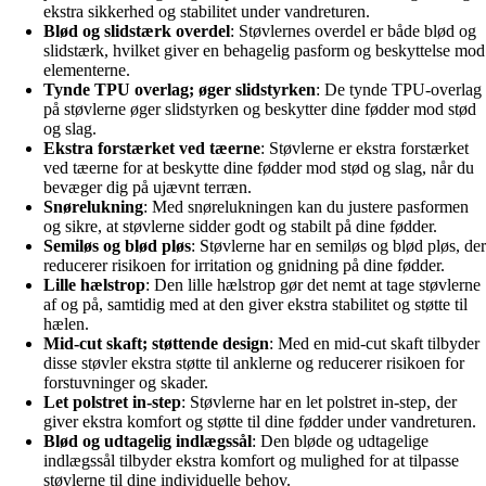
ekstra sikkerhed og stabilitet under vandreturen.
Blød og slidstærk overdel
: Støvlernes overdel er både blød og
slidstærk, hvilket giver en behagelig pasform og beskyttelse mod
elementerne.
Tynde TPU overlag; øger slidstyrken
: De tynde TPU-overlag
på støvlerne øger slidstyrken og beskytter dine fødder mod stød
og slag.
Ekstra forstærket ved tæerne
: Støvlerne er ekstra forstærket
ved tæerne for at beskytte dine fødder mod stød og slag, når du
bevæger dig på ujævnt terræn.
Snørelukning
: Med snørelukningen kan du justere pasformen
og sikre, at støvlerne sidder godt og stabilt på dine fødder.
Semiløs og blød pløs
: Støvlerne har en semiløs og blød pløs, der
reducerer risikoen for irritation og gnidning på dine fødder.
Lille hælstrop
: Den lille hælstrop gør det nemt at tage støvlerne
af og på, samtidig med at den giver ekstra stabilitet og støtte til
hælen.
Mid-cut skaft; støttende design
: Med en mid-cut skaft tilbyder
disse støvler ekstra støtte til anklerne og reducerer risikoen for
forstuvninger og skader.
Let polstret in-step
: Støvlerne har en let polstret in-step, der
giver ekstra komfort og støtte til dine fødder under vandreturen.
Blød og udtagelig indlægssål
: Den bløde og udtagelige
indlægssål tilbyder ekstra komfort og mulighed for at tilpasse
støvlerne til dine individuelle behov.