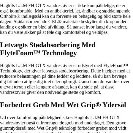
Haglöfs L.I.M FH GTX vandrestøvler er ikke kun pålidelige; de er
også komfortable. Med en antibakteriel, let, åndbar og støddæmpende
Ortholite® indlægssål kan du forvente en behagelig og blid støtte hele
dagen. Stødabsorberende GEL® materiale beskytter din krop under
landing og sikrer en blød afvikling. Så uanset hvor langt du vandrer,
kan du være sikker på at føle dig komfortabel og veltilpas.
Letvægts Stødabsorbering Med
FlyteFoam™ Technology
Haglöfs L.I.M FH GTX vandrestøvler er udstyret med FlyteFoam™
Technology, der giver letvægts stødabsorbering. Dette hjælper med at
reducere belastningen på dine fødder og leddene, så du kan bevæge
dig frit uden at føle dig træt eller opbrugt. Uanset om du vandrer over
ujævnt terræn eller længere afstande, kan du stole på, at disse
vandrestøvler giver den nødvendige støtte og komfort.
Forbedret Greb Med Wet Grip® Ydersål
Ud over komfort og pålidelighed sikrer Haglöfs L.I.M FH GTX
vandrestøvler også et fremragende greb mod underlaget. Den grove
gummiydersål med Wet Grip® teknologi forbedrer grebet mod vådt