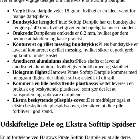
Her er nogle vigtige detaljer om Harrows Pirate Softtip Dartpile:
Vægt:
Disse dartpile vejer 18 gram, hvilket er en ideel vægt for
mange dartspillere.
Bundstykke længde:
Pirate Softtip Dartpile har en bundstykke
længde på 49 mm, hvilket giver en behagelig balance i hånden.
Omkreds:
Dartpilenes omkreds er 8,2 mm, hvilket gør dem
nemme at håndtere og kaste præcist.
Kontureret og rillet messing bundstykke:
Pilets bundstykke er
lavet af kontureret og rillet messing, hvilket sikrer et godt greb
og kontrol under kastet.
Anodiseret aluminiums shafts:
Pilets shafts er lavet af
anodiseret aluminium, hvilket giver holdbarhed og stabilitet.
Hologram flights:
Harrows Pirate Softtip Dartpile kommer med
hologram flights, der tilføjer stil og æstetik til dit spil.
Kommer i en lille beskyttende plastkasse:
Sættet leveres i en
praktisk og beskyttende plastkasse, som gør det let at
transportere og opbevare dartpilene.
Ekstra beskyttende pilespids-cover:
Der medfølger også et
ekstra beskyttende pilespids-cover, der sikrer, at dine pile
forbliver i god stand.
Udskiftelige Dele og Ekstra Softtip Spidser
En af fordelene ved Harrows Pirate Softtip Dartpile er, at alle deres