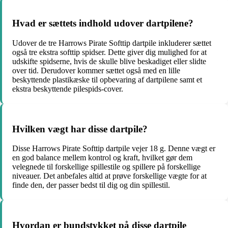
Hvad er sættets indhold udover dartpilene?
Udover de tre Harrows Pirate Softtip dartpile inkluderer sættet
også tre ekstra softtip spidser. Dette giver dig mulighed for at
udskifte spidserne, hvis de skulle blive beskadiget eller slidte
over tid. Derudover kommer sættet også med en lille
beskyttende plastikæske til opbevaring af dartpilene samt et
ekstra beskyttende pilespids-cover.
Hvilken vægt har disse dartpile?
Disse Harrows Pirate Softtip dartpile vejer 18 g. Denne vægt er
en god balance mellem kontrol og kraft, hvilket gør dem
velegnede til forskellige spillestile og spillere på forskellige
niveauer. Det anbefales altid at prøve forskellige vægte for at
finde den, der passer bedst til dig og din spillestil.
Hvordan er bundstykket på disse dartpile