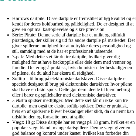
Harrows dartpile: Disse dartpile er fremstillet af høj kvalitet og er
kendt for deres holdbarhed og pålidelighed. De er designet til at
give en optimal kastoplevelse og sikre præcision.
Serie: Pirate: Denne serie af dartpile har et unikt og stilfuldt
piratdesign, der skiller sig ud fra andre dartpile på markedet. Det
giver spillerne mulighed for at udtrykke deres personlighed og
stil, samtidig med at de har et professionelt udseende.
3-pak: Med dette sæt får du tre dartpile, hvilket giver dig
mulighed for at have backuppile eller dele dem med venner og
familie. Det er også praktisk, hvis du mister eller beskadiger en
af pilene, da du altid har ekstra til rådighed.
Softtip – til brug på elektroniske dartskiver: Disse dartpile er
specielt designet til brug på elektroniske dartskiver, hvor pilene
skal have en blød spids. Dette gør dem ideelle til hjemmebrug
eller i barer og spillehaller med elektroniske dartskiver.
3 ekstra spidser medfølger: Med dette sæt får du ikke kun tre
dartpile, men også tre ekstra softtip spidser. Dette er praktisk,
hvis en af spidserne bliver beskadiget eller slidt, da du nemt kan
udskifte den og fortsætte med at spille.
Vægt: 18 g: Disse dartpile har en vægt på 18 gram, hvilket er en
populær vægt blandt mange dartspillere. Denne vægt giver en
god balance og kontrol under kastet, hvilket kan forbedre din