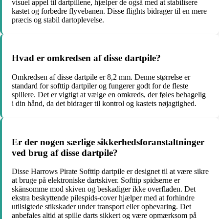
visuel appel til dartpillene, hjælper de også med at stabilisere
kastet og forbedre flyvebanen. Disse flights bidrager til en mere
præcis og stabil dartoplevelse.
Hvad er omkredsen af disse dartpile?
Omkredsen af disse dartpile er 8,2 mm. Denne størrelse er
standard for softtip dartpiler og fungerer godt for de fleste
spillere. Det er vigtigt at vælge en omkreds, der føles behagelig
i din hånd, da det bidrager til kontrol og kastets nøjagtighed.
Er der nogen særlige sikkerhedsforanstaltninger
ved brug af disse dartpile?
Disse Harrows Pirate Softtip dartpile er designet til at være sikre
at bruge på elektroniske dartskiver. Softtip spidserne er
skånsomme mod skiven og beskadiger ikke overfladen. Det
ekstra beskyttende pilespids-cover hjælper med at forhindre
utilsigtede stikskader under transport eller opbevaring. Det
anbefales altid at spille darts sikkert og være opmærksom på