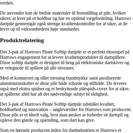
verden.
De anvender kun de bedste materialer til fremstilling af pile, hvilket
sikrer, at hver pil er holdbar og har en optimal vægtfordeling. Harrows
dartpile gennemgår også strenge kvalitetskontroller for at sikre, at de
lever op til virksomhedens høje standarder.
Produktrelatering
Det 3-pak af Harrows Pirate Softtip dartpile er et perfekt eksempel på
Harrows engagement for at levere kvalitetsprodukter til dartspillere.
Disse softtip dartpile er designet til brug på elektroniske dartskiver og
er velegnede til spillere på alle niveauer.
Med et kontureret og rillet messing bundstykke samt anodiserede
aluminiumsskafter er disse pile både robuste og stilfulde. De leveres
også med ekstra spidser og et beskyttende pilespids-cover for at sikre,
at spillerne altid har alt det nødvendige udstyr til rådighed.
Det 3-pak af Harrows Pirate Softtip dartpile udstråler kvalitet,
holdbarhed og innovation – nøgleværdier for Harrows som producent.
Disse pile er et ideelt valg, hvis man ønsker at forbedre sit dartspil og
opleve den glæde og spænding, som dart kan give.
Som en førende producent inden for dartindustrien er Harrows et