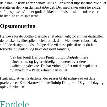
dele kan udskiftes efter behov. Hvis du ønsker at tilpasse dine pile eller
erstatte en del, kan du nemt gøre det. Der medfølger også tre ekstra
softtip spidser, så du er godt dækket ind, hvis du skulle miste eller
beskadige en af spidserne.
Opsummering
Harrows Pirate Softtip Dartpile er et ideelt valg for enhver dartspiller,
der ønsker kvalitetspile til elektronisk dart. Med deres robusthed,
stilfulde design og udskiftelige dele vil disse pile sikre, at du kan
forbedre dit dartspil og have det sjovt samtidig.
“Jeg har brugt Harrows Pirate Softtip Dartpile i flere
måneder nu, og jeg er virkelig imponeret over deres
kvalitet og ydeevne. De har virkelig løftet mit dartspil til et
nyt niveau.” – Peter, erfaren dartspiller
Husk altid at vælge dartpile, der passer til dit spilniveau og dine
præferencer. Køb Harrows Pirate Softtip Dartpile – 18 gram i dag og
oplev forskellen!
Fordele