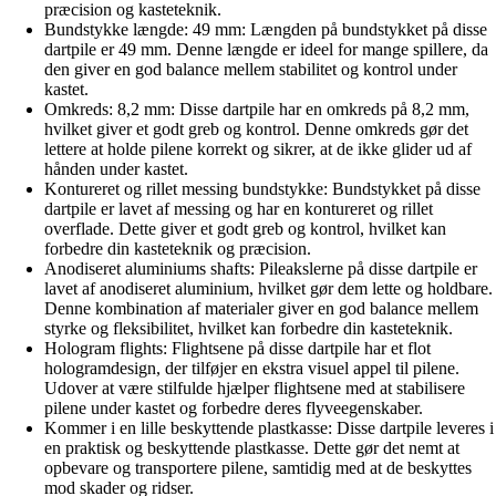
præcision og kasteteknik.
Bundstykke længde: 49 mm: Længden på bundstykket på disse
dartpile er 49 mm. Denne længde er ideel for mange spillere, da
den giver en god balance mellem stabilitet og kontrol under
kastet.
Omkreds: 8,2 mm: Disse dartpile har en omkreds på 8,2 mm,
hvilket giver et godt greb og kontrol. Denne omkreds gør det
lettere at holde pilene korrekt og sikrer, at de ikke glider ud af
hånden under kastet.
Kontureret og rillet messing bundstykke: Bundstykket på disse
dartpile er lavet af messing og har en kontureret og rillet
overflade. Dette giver et godt greb og kontrol, hvilket kan
forbedre din kasteteknik og præcision.
Anodiseret aluminiums shafts: Pileakslerne på disse dartpile er
lavet af anodiseret aluminium, hvilket gør dem lette og holdbare.
Denne kombination af materialer giver en god balance mellem
styrke og fleksibilitet, hvilket kan forbedre din kasteteknik.
Hologram flights: Flightsene på disse dartpile har et flot
hologramdesign, der tilføjer en ekstra visuel appel til pilene.
Udover at være stilfulde hjælper flightsene med at stabilisere
pilene under kastet og forbedre deres flyveegenskaber.
Kommer i en lille beskyttende plastkasse: Disse dartpile leveres i
en praktisk og beskyttende plastkasse. Dette gør det nemt at
opbevare og transportere pilene, samtidig med at de beskyttes
mod skader og ridser.