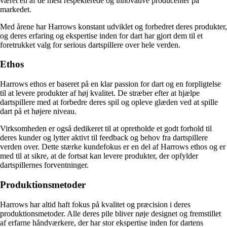
været en af de mest respekterede og innovative producenter på
markedet.
Med årene har Harrows konstant udviklet og forbedret deres produkter,
og deres erfaring og ekspertise inden for dart har gjort dem til et
foretrukket valg for serious dartspillere over hele verden.
Ethos
Harrows ethos er baseret på en klar passion for dart og en forpligtelse
til at levere produkter af høj kvalitet. De stræber efter at hjælpe
dartspillere med at forbedre deres spil og opleve glæden ved at spille
dart på et højere niveau.
Virksomheden er også dedikeret til at opretholde et godt forhold til
deres kunder og lytter aktivt til feedback og behov fra dartspillere
verden over. Dette stærke kundefokus er en del af Harrows ethos og er
med til at sikre, at de fortsat kan levere produkter, der opfylder
dartspillernes forventninger.
Produktionsmetoder
Harrows har altid haft fokus på kvalitet og præcision i deres
produktionsmetoder. Alle deres pile bliver nøje designet og fremstillet
af erfarne håndværkere, der har stor ekspertise inden for dartens