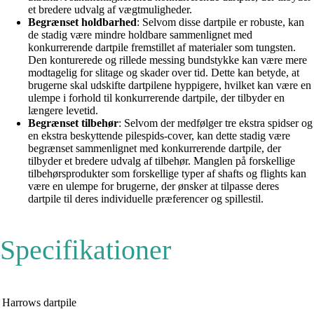
et bredere udvalg af vægtmuligheder.
Begrænset holdbarhed
: Selvom disse dartpile er robuste, kan
de stadig være mindre holdbare sammenlignet med
konkurrerende dartpile fremstillet af materialer som tungsten.
Den konturerede og rillede messing bundstykke kan være mere
modtagelig for slitage og skader over tid. Dette kan betyde, at
brugerne skal udskifte dartpilene hyppigere, hvilket kan være en
ulempe i forhold til konkurrerende dartpile, der tilbyder en
længere levetid.
Begrænset tilbehør
: Selvom der medfølger tre ekstra spidser og
en ekstra beskyttende pilespids-cover, kan dette stadig være
begrænset sammenlignet med konkurrerende dartpile, der
tilbyder et bredere udvalg af tilbehør. Manglen på forskellige
tilbehørsprodukter som forskellige typer af shafts og flights kan
være en ulempe for brugerne, der ønsker at tilpasse deres
dartpile til deres individuelle præferencer og spillestil.
Specifikationer
Harrows dartpile