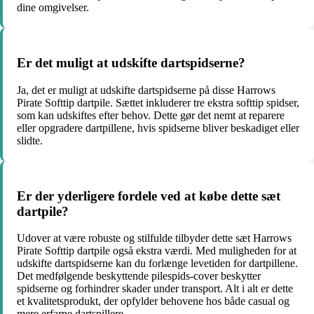
dine omgivelser.
Er det muligt at udskifte dartspidserne?
Ja, det er muligt at udskifte dartspidserne på disse Harrows
Pirate Softtip dartpile. Sættet inkluderer tre ekstra softtip spidser,
som kan udskiftes efter behov. Dette gør det nemt at reparere
eller opgradere dartpillene, hvis spidserne bliver beskadiget eller
slidte.
Er der yderligere fordele ved at købe dette sæt
dartpile?
Udover at være robuste og stilfulde tilbyder dette sæt Harrows
Pirate Softtip dartpile også ekstra værdi. Med muligheden for at
udskifte dartspidserne kan du forlænge levetiden for dartpillene.
Det medfølgende beskyttende pilespids-cover beskytter
spidserne og forhindrer skader under transport. Alt i alt er dette
et kvalitetsprodukt, der opfylder behovene hos både casual og
mere erfarne dartspillere.