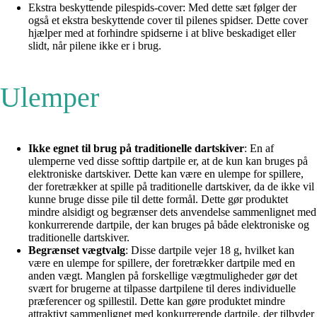
Ekstra beskyttende pilespids-cover: Med dette sæt følger der
også et ekstra beskyttende cover til pilenes spidser. Dette cover
hjælper med at forhindre spidserne i at blive beskadiget eller
slidt, når pilene ikke er i brug.
Ulemper
Ikke egnet til brug på traditionelle dartskiver
: En af
ulemperne ved disse softtip dartpile er, at de kun kan bruges på
elektroniske dartskiver. Dette kan være en ulempe for spillere,
der foretrækker at spille på traditionelle dartskiver, da de ikke vil
kunne bruge disse pile til dette formål. Dette gør produktet
mindre alsidigt og begrænser dets anvendelse sammenlignet med
konkurrerende dartpile, der kan bruges på både elektroniske og
traditionelle dartskiver.
Begrænset vægtvalg
: Disse dartpile vejer 18 g, hvilket kan
være en ulempe for spillere, der foretrækker dartpile med en
anden vægt. Manglen på forskellige vægtmuligheder gør det
svært for brugerne at tilpasse dartpilene til deres individuelle
præferencer og spillestil. Dette kan gøre produktet mindre
attraktivt sammenlignet med konkurrerende dartpile, der tilbyder