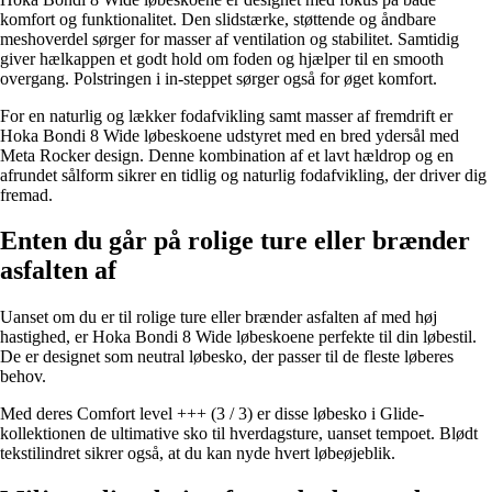
komfort og funktionalitet. Den slidstærke, støttende og åndbare
meshoverdel sørger for masser af ventilation og stabilitet. Samtidig
giver hælkappen et godt hold om foden og hjælper til en smooth
overgang. Polstringen i in-steppet sørger også for øget komfort.
For en naturlig og lækker fodafvikling samt masser af fremdrift er
Hoka Bondi 8 Wide løbeskoene udstyret med en bred ydersål med
Meta Rocker design. Denne kombination af et lavt hældrop og en
afrundet sålform sikrer en tidlig og naturlig fodafvikling, der driver dig
fremad.
Enten du går på rolige ture eller brænder
asfalten af
Uanset om du er til rolige ture eller brænder asfalten af med høj
hastighed, er Hoka Bondi 8 Wide løbeskoene perfekte til din løbestil.
De er designet som neutral løbesko, der passer til de fleste løberes
behov.
Med deres Comfort level +++ (3 / 3) er disse løbesko i Glide-
kollektionen de ultimative sko til hverdagsture, uanset tempoet. Blødt
tekstilindret sikrer også, at du kan nyde hvert løbeøjeblik.