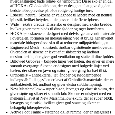
hverdagsturene; både rolige- og tempoturer: Disse sko er en del
af HOKAs Glide-kollektion, der er designet til at give dig den
bedste løbeoplevelse på både rolige og hurtige ture.
Løbestil: neutral: Skoene er velegnede til løbere med en neutral
løbestil, hvilket betyder, at de passer til de fleste løbere.
Wide – ekstra bredde: Disse sko er designet med ekstra bredde,
hvilket giver mere plads til dine fødder og øger komforten.
HOKA løbeskoene er designet med delvist genanvendt materiale
i overdelen, foringen og indlægssålen: Ved at bruge genanvendt
materiale bidrager disse sko til at reducere miljøpåvirkningen.
Engineered Mesh – slidstærk, åndbar og støttende meshoverdel:
Overdelen af skoene er lavet af et slidstærkt og åndbart
meshmateriale, der giver god ventilation og støtte til dine fødder.
Billowed Grooves – bølgede linjer ved hælen, der giver en mere
smooth overgang: Skoene er designet med bølgede linjer ved
hælen, der sikrer en jævn og naturlig overgang fra hæl til tå.
Ortholite® – antibakteriel, let, åndbar og støddæmpende
indlægssål: Indlægssålen er lavet af Ortholite®-materiale, der er
antibakterielt, let, åndbart og giver ekstra støddæmpning.
New Marshmallow – super blødt, letvægts og elastisk skum, der
giver støtte og sikrer et smooth løb: Skoene er udstyret med en
mellemsål lavet af New Marshmallow-skum, der er super blødt,
letvægts og elastisk, hvilket giver god støtte og sikrer en
behagelig løbeoplevelse.
Active Foot Frame – støttende og let ramme, der er integreret i