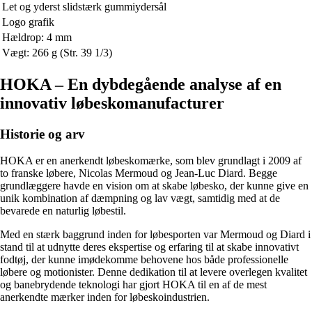
Let og yderst slidstærk gummiydersål
Logo grafik
Hældrop: 4 mm
Vægt: 266 g (Str. 39 1/3)
HOKA – En dybdegående analyse af en
innovativ løbeskomanufacturer
Historie og arv
HOKA er en anerkendt løbeskomærke, som blev grundlagt i 2009 af
to franske løbere, Nicolas Mermoud og Jean-Luc Diard. Begge
grundlæggere havde en vision om at skabe løbesko, der kunne give en
unik kombination af dæmpning og lav vægt, samtidig med at de
bevarede en naturlig løbestil.
Med en stærk baggrund inden for løbesporten var Mermoud og Diard i
stand til at udnytte deres ekspertise og erfaring til at skabe innovativt
fodtøj, der kunne imødekomme behovene hos både professionelle
løbere og motionister. Denne dedikation til at levere overlegen kvalitet
og banebrydende teknologi har gjort HOKA til en af de mest
anerkendte mærker inden for løbeskoindustrien.