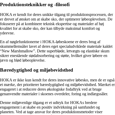
Produktionsteknikker og -filosofi
HOKA er kendt for deres unikke tilgang til produktionsprocessen, der
er drevet af ønsket om at skabe sko, der optimerer løbeoplevelsen. De
fokuserer på at kombinere teknisk ekspertise og materialer af høj
kvalitet for at skabe sko, der kan tilbyde maksimal komfort og
ydeevne.
En af nøglefunktionerne i HOKA-løbeskoene er deres brug af
skummellemsåler lavet af deres eget specialudviklede materiale kaldet
“New Marshmallow”. Dette superbløde, letvægts og elastiske skum
sikrer enestående stødabsorbering og støtte, hvilket giver løbere en
jævn og blød løbeoplevelse.
Bæredygtighed og miljøbevidsthed
HOKA er ikke kun kendt for deres innovative løbesko, men de er også
et mærke, der prioriterer bæredygtighed og miljøbevidsthed. Mærket er
engageret i at reducere deres økologiske fodaftryk ved at bruge
genanvendte materialer i skoenes overdeler, foring og indlægssåler.
Denne miljøvenlige tilgang er et udtryk for HOKAs bredere
engagement i at skabe en positiv indvirkning på samfundet og
planeten. Ved at tage ansvar for deres produktionsmetoder viser