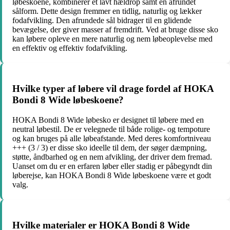
løbeskoene, kombinerer et lavt hældrop samt en afrundet
sålform. Dette design fremmer en tidlig, naturlig og lækker
fodafvikling. Den afrundede sål bidrager til en glidende
bevægelse, der giver masser af fremdrift. Ved at bruge disse sko
kan løbere opleve en mere naturlig og nem løbeoplevelse med
en effektiv og effektiv fodafvikling.
Hvilke typer af løbere vil drage fordel af HOKA
Bondi 8 Wide løbeskoene?
HOKA Bondi 8 Wide løbesko er designet til løbere med en
neutral løbestil. De er velegnede til både rolige- og tempoture
og kan bruges på alle løbeafstande. Med deres komfortniveau
+++ (3 / 3) er disse sko ideelle til dem, der søger dæmpning,
støtte, åndbarhed og en nem afvikling, der driver dem fremad.
Uanset om du er en erfaren løber eller stadig er påbegyndt din
løberejse, kan HOKA Bondi 8 Wide løbeskoene være et godt
valg.
Hvilke materialer er HOKA Bondi 8 Wide