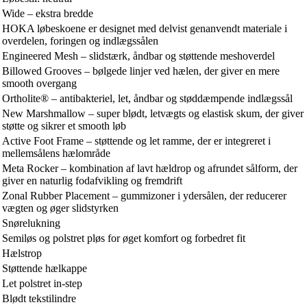
Wide – ekstra bredde
HOKA løbeskoene er designet med delvist genanvendt materiale i
overdelen, foringen og indlægssålen
Engineered Mesh – slidstærk, åndbar og støttende meshoverdel
Billowed Grooves – bølgede linjer ved hælen, der giver en mere
smooth overgang
Ortholite® – antibakteriel, let, åndbar og støddæmpende indlægssål
New Marshmallow – super blødt, letvægts og elastisk skum, der giver
støtte og sikrer et smooth løb
Active Foot Frame – støttende og let ramme, der er integreret i
mellemsålens hælområde
Meta Rocker – kombination af lavt hældrop og afrundet sålform, der
giver en naturlig fodafvikling og fremdrift
Zonal Rubber Placement – gummizoner i ydersålen, der reducerer
vægten og øger slidstyrken
Snørelukning
Semiløs og polstret pløs for øget komfort og forbedret fit
Hælstrop
Støttende hælkappe
Let polstret in-step
Blødt tekstilindre