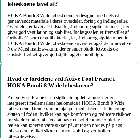
løbeskoene lavet af?
HOKA Bondi 8 Wide løbeskoene er designet med delvist
genanvendt materiale i deres overdeler, foring og indlægssåler.
Overdelen er lavet af slidstærkt, åndbart og støttende mesh, der
giver god ventilation og stabilitet. Indlægssålen er fremstillet af
Ortholite®, som er antibakteriel, let, åndbar og støddæmpende.
HOKA Bondi 8 Wide løbeskoene anvender også det innovative
New Marshmallow-skum, der er super blødt, letvægts og
elastisk, hvilket giver god støtte og et smooth løb.
Hvad er fordelene ved Active Foot Frame i
HOKA Bondi 8 Wide løbeskoene?
Active Foot Frame er en støttende og let ramme, der er
integreret i mellemsålens hælområde i HOKA Bondi 8 Wide
løbeskoene. Denne ramme hjælper med at øge stabiliteten og
støtten til foden, hvilket kan øge komforten og reducere risikoen
for skader under løb. Ved at have en solid ramme omkring
hælen kan løberen være sikker på, at foden holdes på plads i
løbeskoen, hvilket sikrer en mere stabil og kontrolleret
løbeoplevelse.