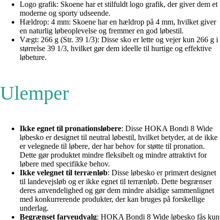
Logo grafik: Skoene har et stilfuldt logo grafik, der giver dem et
moderne og sporty udseende.
Hældrop: 4 mm: Skoene har en hældrop på 4 mm, hvilket giver
en naturlig løbeoplevelse og fremmer en god løbestil.
Vægt: 266 g (Str. 39 1/3): Disse sko er lette og vejer kun 266 g i
størrelse 39 1/3, hvilket gør dem ideelle til hurtige og effektive
løbeture.
Ulemper
Ikke egnet til pronationsløbere
: Disse HOKA Bondi 8 Wide
løbesko er designet til neutral løbestil, hvilket betyder, at de ikke
er velegnede til løbere, der har behov for støtte til pronation.
Dette gør produktet mindre fleksibelt og mindre attraktivt for
løbere med specifikke behov.
Ikke velegnet til terrænløb
: Disse løbesko er primært designet
til landevejsløb og er ikke egnet til terrænløb. Dette begrænser
deres anvendelighed og gør dem mindre alsidige sammenlignet
med konkurrerende produkter, der kan bruges på forskellige
underlag.
Begrænset farveudvalg
: HOKA Bondi 8 Wide løbesko fås kun