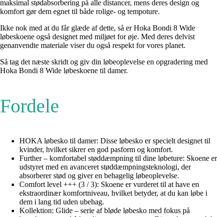
maksimal stødabsorbering på alle distancer, mens deres design og
komfort gør dem egnet til både rolige- og tempoture.
Ikke nok med at du får glæde af dette, så er Hoka Bondi 8 Wide
løbeskoene også designet med miljøet for øje. Med deres delvist
genanvendte materiale viser du også respekt for vores planet.
Så tag det næste skridt og giv din løbeoplevelse en opgradering med
Hoka Bondi 8 Wide løbeskoene til damer.
Fordele
HOKA løbesko til damer: Disse løbesko er specielt designet til
kvinder, hvilket sikrer en god pasform og komfort.
Further – komfortabel støddæmpning til dine løbeture: Skoene er
udstyret med en avanceret støddæmpningsteknologi, der
absorberer stød og giver en behagelig løbeoplevelse.
Comfort level +++ (3 / 3): Skoene er vurderet til at have en
ekstraordinær komfortniveau, hvilket betyder, at du kan løbe i
dem i lang tid uden ubehag.
Kollektion: Glide – serie af bløde løbesko med fokus på