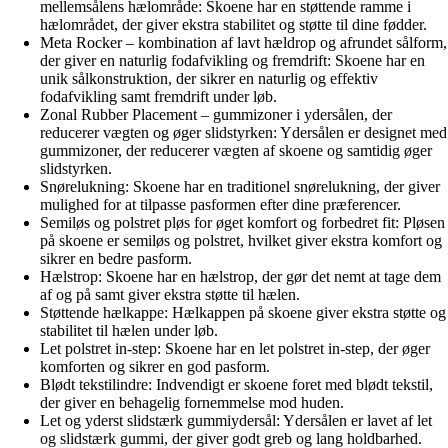
mellemsålens hælområde: Skoene har en støttende ramme i
hælområdet, der giver ekstra stabilitet og støtte til dine fødder.
Meta Rocker – kombination af lavt hældrop og afrundet sålform,
der giver en naturlig fodafvikling og fremdrift: Skoene har en
unik sålkonstruktion, der sikrer en naturlig og effektiv
fodafvikling samt fremdrift under løb.
Zonal Rubber Placement – gummizoner i ydersålen, der
reducerer vægten og øger slidstyrken: Ydersålen er designet med
gummizoner, der reducerer vægten af skoene og samtidig øger
slidstyrken.
Snørelukning: Skoene har en traditionel snørelukning, der giver
mulighed for at tilpasse pasformen efter dine præferencer.
Semiløs og polstret pløs for øget komfort og forbedret fit: Pløsen
på skoene er semiløs og polstret, hvilket giver ekstra komfort og
sikrer en bedre pasform.
Hælstrop: Skoene har en hælstrop, der gør det nemt at tage dem
af og på samt giver ekstra støtte til hælen.
Støttende hælkappe: Hælkappen på skoene giver ekstra støtte og
stabilitet til hælen under løb.
Let polstret in-step: Skoene har en let polstret in-step, der øger
komforten og sikrer en god pasform.
Blødt tekstilindre: Indvendigt er skoene foret med blødt tekstil,
der giver en behagelig fornemmelse mod huden.
Let og yderst slidstærk gummiydersål: Ydersålen er lavet af let
og slidstærk gummi, der giver godt greb og lang holdbarhed.