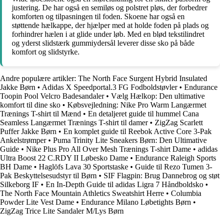
justering. De har også en semiløs og polstret pløs, der forbedrer
komforten og tilpasningen til foden. Skoene har også en
støttende hælkappe, der hjælper med at holde foden på plads og
forhindrer hælen i at glide under løb. Med en blød tekstilindret
og yderst slidstærk gummiydersål leverer disse sko på både
komfort og slidstyrke.
Andre populære artikler:
The North Face Surgent Hybrid Insulated
Jakke Børn
•
Adidas X Speedportal.3 FG Fodboldstøvler
•
Endurance
Toopin Pool Velcro Badesandaler
•
Vælg Hælkop: Den ultimative
komfort til dine sko
•
Købsvejledning: Nike Pro Warm Langærmet
Trænings T-shirt til Mænd
•
En detaljeret guide til hummel Cana
Seamless Langærmet Trænings T-shirt til damer
•
ZigZag Scarlett
Puffer Jakke Børn
•
En komplet guide til Reebok Active Core 3-Pak
Ankelstrømper
•
Puma Trinity Lite Sneakers Børn: Den Ultimative
Guide
•
Nike Plus Pro All Over Mesh Trænings T-shirt Dame
•
adidas
Ultra Boost 22 C.RDY II Løbesko Dame
•
Endurance Raleigh Sports
BH Dame
•
Haglöfs Lava 30 Sportstaske
•
Guide til Rezo Tumen 3-
Pak Beskyttelsesudstyr til Børn
•
SIF Flagpin: Brug Dannebrog og støt
Silkeborg IF
•
En In-Depth Guide til adidas Ligra 7 Håndboldsko
•
The North Face Mountain Athletics Sweatshirt Herre
•
Columbia
Powder Lite Vest Dame
•
Endurance Milano Løbetights Børn
•
ZigZag Trice Lite Sandaler M/Lys Børn