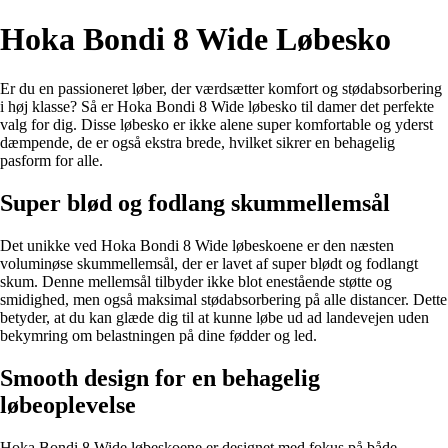
Hoka Bondi 8 Wide Løbesko
Er du en passioneret løber, der værdsætter komfort og stødabsorbering
i høj klasse? Så er Hoka Bondi 8 Wide løbesko til damer det perfekte
valg for dig. Disse løbesko er ikke alene super komfortable og yderst
dæmpende, de er også ekstra brede, hvilket sikrer en behagelig
pasform for alle.
Super blød og fodlang skummellemsål
Det unikke ved Hoka Bondi 8 Wide løbeskoene er den næsten
voluminøse skummellemsål, der er lavet af super blødt og fodlangt
skum. Denne mellemsål tilbyder ikke blot enestående støtte og
smidighed, men også maksimal stødabsorbering på alle distancer. Dette
betyder, at du kan glæde dig til at kunne løbe ud ad landevejen uden
bekymring om belastningen på dine fødder og led.
Smooth design for en behagelig
løbeoplevelse
Hoka Bondi 8 Wide løbeskoene er designet med fokus på både