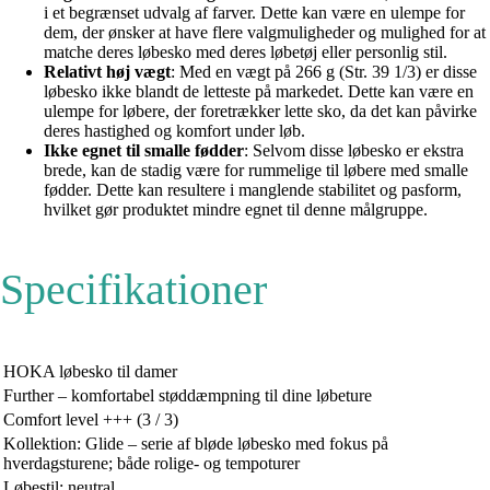
i et begrænset udvalg af farver. Dette kan være en ulempe for
dem, der ønsker at have flere valgmuligheder og mulighed for at
matche deres løbesko med deres løbetøj eller personlig stil.
Relativt høj vægt
: Med en vægt på 266 g (Str. 39 1/3) er disse
løbesko ikke blandt de letteste på markedet. Dette kan være en
ulempe for løbere, der foretrækker lette sko, da det kan påvirke
deres hastighed og komfort under løb.
Ikke egnet til smalle fødder
: Selvom disse løbesko er ekstra
brede, kan de stadig være for rummelige til løbere med smalle
fødder. Dette kan resultere i manglende stabilitet og pasform,
hvilket gør produktet mindre egnet til denne målgruppe.
Specifikationer
HOKA løbesko til damer
Further – komfortabel støddæmpning til dine løbeture
Comfort level +++ (3 / 3)
Kollektion: Glide – serie af bløde løbesko med fokus på
hverdagsturene; både rolige- og tempoturer
Løbestil: neutral