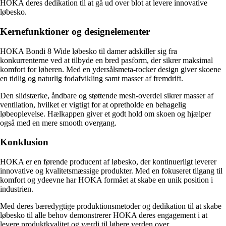
HOKA deres dedikation til at gå ud over blot at levere innovative
løbesko.
Kernefunktioner og designelementer
HOKA Bondi 8 Wide løbesko til damer adskiller sig fra
konkurrenterne ved at tilbyde en bred pasform, der sikrer maksimal
komfort for løberen. Med en ydersålsmeta-rocker design giver skoene
en tidlig og naturlig fodafvikling samt masser af fremdrift.
Den slidstærke, åndbare og støttende mesh-overdel sikrer masser af
ventilation, hvilket er vigtigt for at opretholde en behagelig
løbeoplevelse. Hælkappen giver et godt hold om skoen og hjælper
også med en mere smooth overgang.
Konklusion
HOKA er en førende producent af løbesko, der kontinuerligt leverer
innovative og kvalitetsmæssige produkter. Med en fokuseret tilgang til
komfort og ydeevne har HOKA formået at skabe en unik position i
industrien.
Med deres bæredygtige produktionsmetoder og dedikation til at skabe
løbesko til alle behov demonstrerer HOKA deres engagement i at
levere produktkvalitet og værdi til løbere verden over.