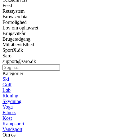
Feed
Retssystem
Browserdata
Fortrolighed
Lov om ophavsret
Brugsvilkår
Brugeradgang
Miljøbevidsthed
SportX.dk
Saro
support@saro.dk
Kategorier
Ski
Golf
Løb
Ridning
Skydning
Yoga
Fitness
Kost
Kampsport
Vandsport
Om os