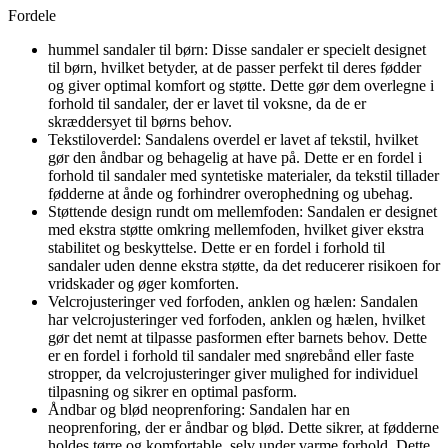
Fordele
hummel sandaler til børn: Disse sandaler er specielt designet
til børn, hvilket betyder, at de passer perfekt til deres fødder
og giver optimal komfort og støtte. Dette gør dem overlegne i
forhold til sandaler, der er lavet til voksne, da de er
skræddersyet til børns behov.
Tekstiloverdel: Sandalens overdel er lavet af tekstil, hvilket
gør den åndbar og behagelig at have på. Dette er en fordel i
forhold til sandaler med syntetiske materialer, da tekstil tillader
fødderne at ånde og forhindrer overophedning og ubehag.
Støttende design rundt om mellemfoden: Sandalen er designet
med ekstra støtte omkring mellemfoden, hvilket giver ekstra
stabilitet og beskyttelse. Dette er en fordel i forhold til
sandaler uden denne ekstra støtte, da det reducerer risikoen for
vridskader og øger komforten.
Velcrojusteringer ved forfoden, anklen og hælen: Sandalen
har velcrojusteringer ved forfoden, anklen og hælen, hvilket
gør det nemt at tilpasse pasformen efter barnets behov. Dette
er en fordel i forhold til sandaler med snørebånd eller faste
stropper, da velcrojusteringer giver mulighed for individuel
tilpasning og sikrer en optimal pasform.
Åndbar og blød neoprenforing: Sandalen har en
neoprenforing, der er åndbar og blød. Dette sikrer, at fødderne
holdes tørre og komfortable, selv under varme forhold. Dette