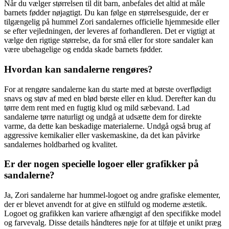
Når du vælger størrelsen til dit barn, anbefales det altid at måle
barnets fødder nøjagtigt. Du kan følge en størrelsesguide, der er
tilgængelig på hummel Zori sandalernes officielle hjemmeside eller
se efter vejledningen, der leveres af forhandleren. Det er vigtigt at
vælge den rigtige størrelse, da for små eller for store sandaler kan
være ubehagelige og endda skade barnets fødder.
Hvordan kan sandalerne rengøres?
For at rengøre sandalerne kan du starte med at børste overflødigt
snavs og støv af med en blød børste eller en klud. Derefter kan du
tørre dem rent med en fugtig klud og mild sæbevand. Lad
sandalerne tørre naturligt og undgå at udsætte dem for direkte
varme, da dette kan beskadige materialerne. Undgå også brug af
aggressive kemikalier eller vaskemaskine, da det kan påvirke
sandalernes holdbarhed og kvalitet.
Er der nogen specielle logoer eller grafikker på
sandalerne?
Ja, Zori sandalerne har hummel-logoet og andre grafiske elementer,
der er blevet anvendt for at give en stilfuld og moderne æstetik.
Logoet og grafikken kan variere afhængigt af den specifikke model
og farvevalg. Disse details håndteres nøje for at tilføje et unikt præg