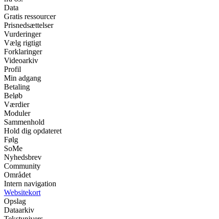
Data
Gratis ressourcer
Prisnedsættelser
Vurderinger
Vælg rigtigt
Forklaringer
Videoarkiv
Profil
Min adgang
Betaling
Beløb
Værdier
Moduler
Sammenhold
Hold dig opdateret
Følg
SoMe
Nyhedsbrev
Community
Området
Intern navigation
Websitekort
Opslag
Dataarkiv
Tekstunivers