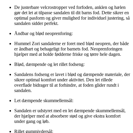
De justerbare velcrostropper ved forfoden, anklen og hælen
gør det let at tilpasse sandalen til dit barns fod. Dette sikrer en
optimal pasform og giver mulighed for individuel justering, så
sandalen sidder perfekt.
Åndbar og blød neoprenforing:
Hummel Zori sandalerne er foret med blød neopren, der både
er åndbart og behageligt for barnets fod. Neoprenforingen
hjælper med at holde fødderne friske og tørre hele dagen.
Blød, dæmpende og let rillet fodseng:
Sandalens fodseng er lavet i blød og dæmpende materiale, der
sikrer optimal komfort under aktivitet. Den let rillede
overflade bidrager til at forhindre, at foden glider rundt i
sandalen.
Let dæmpende skummellemsål:
Sandalen er udstyret med en let dæmpende skummellemsål,
der hjælper med at absorbere stød og give ekstra komfort
under gang og løb.
Rillet gummiydersål: