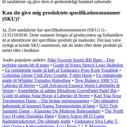
til sandalerne og give dem et genkendeligt hummel-udseende.
Kan du give mig produktets specifikationsnummer
(SKU)?
Ja, Zori sandalerne har specifikationsnummeret (SKU) 11-
213515#3030. Dette nummer bruges af producenten og forhandlere
til at identificere det specifikke produkt på markedet. Det kan være
nyttigt at kende SKU-nummeret, når du leder efter dette produkt på
nettet eller i butikker.
Andre populære artikler:
Nike Swoosh Sports BH Børn – Den
perfekte sports-bh til piger
•
Guide til Yonex Stencil Logo Skabelon
•
En omfattende guide til køb af Endurance Poso Kork Yogablok
•
Columbia Alpine Chill Zero Graphic T-shirt Herre
•
En omfattende
guide til Whistler Tornados Halsedisse
•
New Balance 1080 V11
Løbesko til Herrer
•
Craft Advanced Essence Warm Løbetights til
Herrer
•
Anmeldelse af adidas Metalbone GreenPadel Padel Bat
•
Guide til adidas Solar Boost 4 Løbesko til Herrer
•
Kari Traa Nora
Træningstop Dame – Din bedste træningspartner
•
Det ultimative
købsguide til hummel Nanna Træningstights til børn
•
H2O Trek
Sandaler Dame – Klassiske Og Moderne Badesandaler
•
The North
Face Hyalite Dunjakke Børn
•
Yonex Astrox 88 D Game
Badmintonketcher: Din ultimate guide
•
Endurance Siva Løbe T-
shirt Dame
•
Købsvejledning: Ecco Biom 2.1 X Mountain