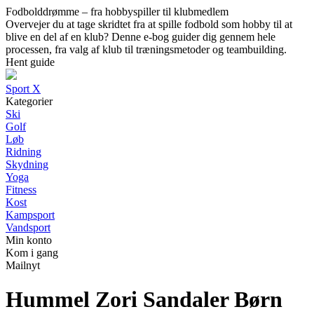
Fodbolddrømme – fra hobbyspiller til klubmedlem
Overvejer du at tage skridtet fra at spille fodbold som hobby til at
blive en del af en klub? Denne e-bog guider dig gennem hele
processen, fra valg af klub til træningsmetoder og teambuilding.
Hent guide
Sport X
Kategorier
Ski
Golf
Løb
Ridning
Skydning
Yoga
Fitness
Kost
Kampsport
Vandsport
Min konto
Kom i gang
Mailnyt
Hummel Zori Sandaler Børn