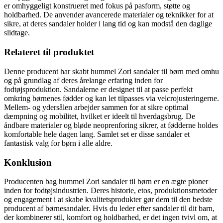
er omhyggeligt konstrueret med fokus på pasform, støtte og
holdbarhed. De anvender avancerede materialer og teknikker for at
sikre, at deres sandaler holder i lang tid og kan modstå den daglige
slidtage.
Relateret til produktet
Denne producent har skabt hummel Zori sandaler til børn med omhu
og på grundlag af deres årelange erfaring inden for
fodtøjsproduktion. Sandalerne er designet til at passe perfekt
omkring børnenes fødder og kan let tilpasses via velcrojusteringerne.
Mellem- og ydersålen arbejder sammen for at sikre optimal
dæmpning og mobilitet, hvilket er ideelt til hverdagsbrug. De
åndbare materialer og bløde neoprenforing sikrer, at fødderne holdes
komfortable hele dagen lang. Samlet set er disse sandaler et
fantastisk valg for børn i alle aldre.
Konklusion
Producenten bag hummel Zori sandaler til børn er en ægte pioner
inden for fodtøjsindustrien. Deres historie, etos, produktionsmetoder
og engagement i at skabe kvalitetsprodukter gør dem til den bedste
producent af børnesandaler. Hvis du leder efter sandaler til dit barn,
der kombinerer stil, komfort og holdbarhed, er det ingen tvivl om, at