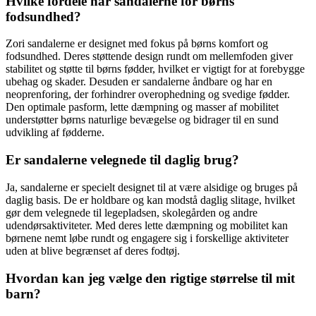
Hvilke fordele har sandalerne for børns
fodsundhed?
Zori sandalerne er designet med fokus på børns komfort og
fodsundhed. Deres støttende design rundt om mellemfoden giver
stabilitet og støtte til børns fødder, hvilket er vigtigt for at forebygge
ubehag og skader. Desuden er sandalerne åndbare og har en
neoprenforing, der forhindrer overophedning og svedige fødder.
Den optimale pasform, lette dæmpning og masser af mobilitet
understøtter børns naturlige bevægelse og bidrager til en sund
udvikling af fødderne.
Er sandalerne velegnede til daglig brug?
Ja, sandalerne er specielt designet til at være alsidige og bruges på
daglig basis. De er holdbare og kan modstå daglig slitage, hvilket
gør dem velegnede til legepladsen, skolegården og andre
udendørsaktiviteter. Med deres lette dæmpning og mobilitet kan
børnene nemt løbe rundt og engagere sig i forskellige aktiviteter
uden at blive begrænset af deres fodtøj.
Hvordan kan jeg vælge den rigtige størrelse til mit
barn?