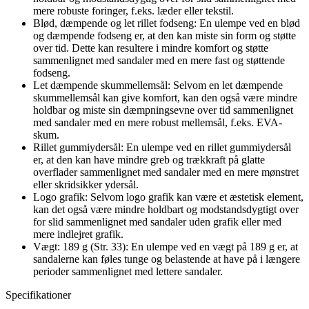
mere robuste foringer, f.eks. læder eller tekstil.
Blød, dæmpende og let rillet fodseng: En ulempe ved en blød
og dæmpende fodseng er, at den kan miste sin form og støtte
over tid. Dette kan resultere i mindre komfort og støtte
sammenlignet med sandaler med en mere fast og støttende
fodseng.
Let dæmpende skummellemsål: Selvom en let dæmpende
skummellemsål kan give komfort, kan den også være mindre
holdbar og miste sin dæmpningsevne over tid sammenlignet
med sandaler med en mere robust mellemsål, f.eks. EVA-
skum.
Rillet gummiydersål: En ulempe ved en rillet gummiydersål
er, at den kan have mindre greb og trækkraft på glatte
overflader sammenlignet med sandaler med en mere mønstret
eller skridsikker ydersål.
Logo grafik: Selvom logo grafik kan være et æstetisk element,
kan det også være mindre holdbart og modstandsdygtigt over
for slid sammenlignet med sandaler uden grafik eller med
mere indlejret grafik.
Vægt: 189 g (Str. 33): En ulempe ved en vægt på 189 g er, at
sandalerne kan føles tunge og belastende at have på i længere
perioder sammenlignet med lettere sandaler.
Specifikationer