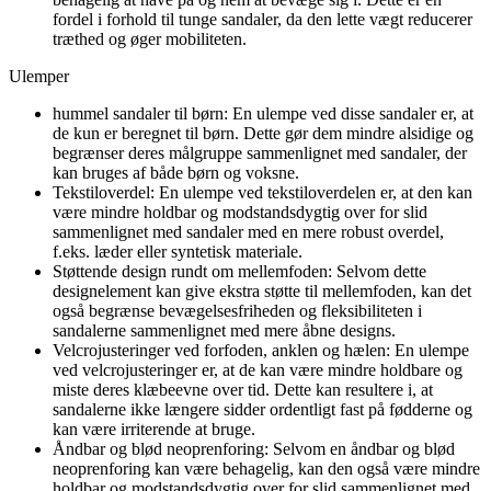
fordel i forhold til tunge sandaler, da den lette vægt reducerer
træthed og øger mobiliteten.
Ulemper
hummel sandaler til børn: En ulempe ved disse sandaler er, at
de kun er beregnet til børn. Dette gør dem mindre alsidige og
begrænser deres målgruppe sammenlignet med sandaler, der
kan bruges af både børn og voksne.
Tekstiloverdel: En ulempe ved tekstiloverdelen er, at den kan
være mindre holdbar og modstandsdygtig over for slid
sammenlignet med sandaler med en mere robust overdel,
f.eks. læder eller syntetisk materiale.
Støttende design rundt om mellemfoden: Selvom dette
designelement kan give ekstra støtte til mellemfoden, kan det
også begrænse bevægelsesfriheden og fleksibiliteten i
sandalerne sammenlignet med mere åbne designs.
Velcrojusteringer ved forfoden, anklen og hælen: En ulempe
ved velcrojusteringer er, at de kan være mindre holdbare og
miste deres klæbeevne over tid. Dette kan resultere i, at
sandalerne ikke længere sidder ordentligt fast på fødderne og
kan være irriterende at bruge.
Åndbar og blød neoprenforing: Selvom en åndbar og blød
neoprenforing kan være behagelig, kan den også være mindre
holdbar og modstandsdygtig over for slid sammenlignet med