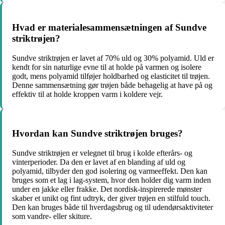
Hvad er materialesammensætningen af Sundve
striktrøjen?
Sundve striktrøjen er lavet af 70% uld og 30% polyamid. Uld er
kendt for sin naturlige evne til at holde på varmen og isolere
godt, mens polyamid tilføjer holdbarhed og elasticitet til trøjen.
Denne sammensætning gør trøjen både behagelig at have på og
effektiv til at holde kroppen varm i koldere vejr.
Hvordan kan Sundve striktrøjen bruges?
Sundve striktrøjen er velegnet til brug i kolde efterårs- og
vinterperioder. Da den er lavet af en blanding af uld og
polyamid, tilbyder den god isolering og varmeeffekt. Den kan
bruges som et lag i lag-system, hvor den holder dig varm inden
under en jakke eller frakke. Det nordisk-inspirerede mønster
skaber et unikt og fint udtryk, der giver trøjen en stilfuld touch.
Den kan bruges både til hverdagsbrug og til udendørsaktiviteter
som vandre- eller skiture.