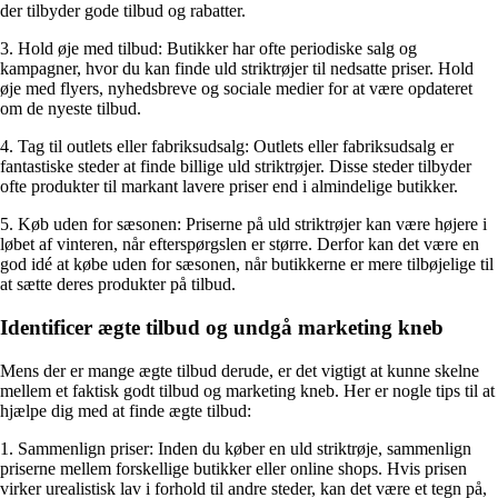
der tilbyder gode tilbud og rabatter.
3. Hold øje med tilbud: Butikker har ofte periodiske salg og
kampagner, hvor du kan finde uld striktrøjer til nedsatte priser. Hold
øje med flyers, nyhedsbreve og sociale medier for at være opdateret
om de nyeste tilbud.
4. Tag til outlets eller fabriksudsalg: Outlets eller fabriksudsalg er
fantastiske steder at finde billige uld striktrøjer. Disse steder tilbyder
ofte produkter til markant lavere priser end i almindelige butikker.
5. Køb uden for sæsonen: Priserne på uld striktrøjer kan være højere i
løbet af vinteren, når efterspørgslen er større. Derfor kan det være en
god idé at købe uden for sæsonen, når butikkerne er mere tilbøjelige til
at sætte deres produkter på tilbud.
Identificer ægte tilbud og undgå marketing kneb
Mens der er mange ægte tilbud derude, er det vigtigt at kunne skelne
mellem et faktisk godt tilbud og marketing kneb. Her er nogle tips til at
hjælpe dig med at finde ægte tilbud:
1. Sammenlign priser: Inden du køber en uld striktrøje, sammenlign
priserne mellem forskellige butikker eller online shops. Hvis prisen
virker urealistisk lav i forhold til andre steder, kan det være et tegn på,