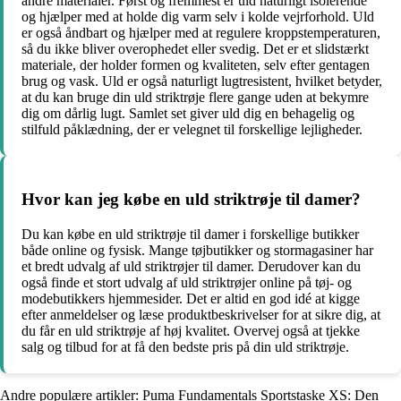
andre materialer. Først og fremmest er uld naturligt isolerende
og hjælper med at holde dig varm selv i kolde vejrforhold. Uld
er også åndbart og hjælper med at regulere kroppstemperaturen,
så du ikke bliver overophedet eller svedig. Det er et slidstærkt
materiale, der holder formen og kvaliteten, selv efter gentagen
brug og vask. Uld er også naturligt lugtresistent, hvilket betyder,
at du kan bruge din uld striktrøje flere gange uden at bekymre
dig om dårlig lugt. Samlet set giver uld dig en behagelig og
stilfuld påklædning, der er velegnet til forskellige lejligheder.
Hvor kan jeg købe en uld striktrøje til damer?
Du kan købe en uld striktrøje til damer i forskellige butikker
både online og fysisk. Mange tøjbutikker og stormagasiner har
et bredt udvalg af uld striktrøjer til damer. Derudover kan du
også finde et stort udvalg af uld striktrøjer online på tøj- og
modebutikkers hjemmesider. Det er altid en god idé at kigge
efter anmeldelser og læse produktbeskrivelser for at sikre dig, at
du får en uld striktrøje af høj kvalitet. Overvej også at tjekke
salg og tilbud for at få den bedste pris på din uld striktrøje.
Andre populære artikler:
Puma Fundamentals Sportstaske XS: Den