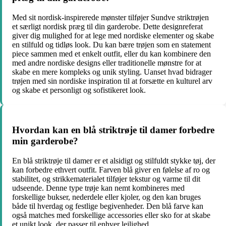
Med sit nordisk-inspirerede mønster tilføjer Sundve striktrøjen
et særligt nordisk præg til din garderobe. Dette designreferat
giver dig mulighed for at lege med nordiske elementer og skabe
en stilfuld og tidløs look. Du kan bære trøjen som en statement
piece sammen med et enkelt outfit, eller du kan kombinere den
med andre nordiske designs eller traditionelle mønstre for at
skabe en mere kompleks og unik styling. Uanset hvad bidrager
trøjen med sin nordiske inspiration til at forsætte en kulturel arv
og skabe et personligt og sofistikeret look.
Hvordan kan en blå striktrøje til damer forbedre
min garderobe?
En blå striktrøje til damer er et alsidigt og stilfuldt stykke tøj, der
kan forbedre ethvert outfit. Farven blå giver en følelse af ro og
stabilitet, og strikkematerialet tilføjer tekstur og varme til dit
udseende. Denne type trøje kan nemt kombineres med
forskellige bukser, nederdele eller kjoler, og den kan bruges
både til hverdag og festlige begivenheder. Den blå farve kan
også matches med forskellige accessories eller sko for at skabe
et unikt look, der passer til enhver lejlighed.