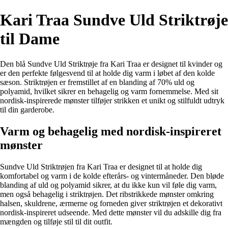
Kari Traa Sundve Uld Striktrøje
til Dame
Den blå Sundve Uld Striktrøje fra Kari Traa er designet til kvinder og
er den perfekte følgesvend til at holde dig varm i løbet af den kolde
sæson. Striktrøjen er fremstillet af en blanding af 70% uld og
polyamid, hvilket sikrer en behagelig og varm fornemmelse. Med sit
nordisk-inspirerede mønster tilføjer strikken et unikt og stilfuldt udtryk
til din garderobe.
Varm og behagelig med nordisk-inspireret
mønster
Sundve Uld Striktrøjen fra Kari Traa er designet til at holde dig
komfortabel og varm i de kolde efterårs- og vintermåneder. Den bløde
blanding af uld og polyamid sikrer, at du ikke kun vil føle dig varm,
men også behagelig i striktrøjen. Det ribstrikkede mønster omkring
halsen, skuldrene, ærmerne og forneden giver striktrøjen et dekorativt
nordisk-inspireret udseende. Med dette mønster vil du adskille dig fra
mængden og tilføje stil til dit outfit.