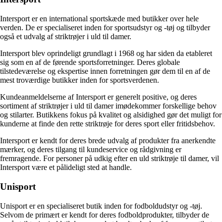
Intersport er en international sportskæde med butikker over hele
verden. De er specialiseret inden for sportsudstyr og -tøj og tilbyder
også et udvalg af striktrøjer i uld til damer.
Intersport blev oprindeligt grundlagt i 1968 og har siden da etableret
sig som en af ​​de førende sportsforretninger. Deres globale
tilstedeværelse og ekspertise innen forretningen gør dem til en af de
mest troværdige butikker inden for sportsverdenen.
Kundeanmeldelserne af Intersport er generelt positive, og deres
sortiment af striktrøjer i uld til damer imødekommer forskellige behov
og stilarter. Butikkens fokus på kvalitet og alsidighed gør det muligt for
kunderne at finde den rette striktrøje for deres sport eller fritidsbehov.
Intersport er kendt for deres brede udvalg af produkter fra anerkendte
mærker, og deres tilgang til kundeservice og rådgivning er
fremragende. For personer på udkig efter en uld striktrøje til damer, vil
Intersport være et pålideligt sted at handle.
Unisport
Unisport er en specialiseret butik inden for fodboldudstyr og -tøj.
Selvom de primært er kendt for deres fodboldprodukter, tilbyder de