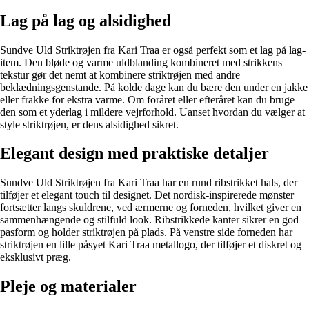
Lag på lag og alsidighed
Sundve Uld Striktrøjen fra Kari Traa er også perfekt som et lag på lag-
item. Den bløde og varme uldblanding kombineret med strikkens
tekstur gør det nemt at kombinere striktrøjen med andre
beklædningsgenstande. På kolde dage kan du bære den under en jakke
eller frakke for ekstra varme. Om foråret eller efteråret kan du bruge
den som et yderlag i mildere vejrforhold. Uanset hvordan du vælger at
style striktrøjen, er dens alsidighed sikret.
Elegant design med praktiske detaljer
Sundve Uld Striktrøjen fra Kari Traa har en rund ribstrikket hals, der
tilføjer et elegant touch til designet. Det nordisk-inspirerede mønster
fortsætter langs skuldrene, ved ærmerne og forneden, hvilket giver en
sammenhængende og stilfuld look. Ribstrikkede kanter sikrer en god
pasform og holder striktrøjen på plads. På venstre side forneden har
striktrøjen en lille påsyet Kari Traa metallogo, der tilføjer et diskret og
eksklusivt præg.
Pleje og materialer