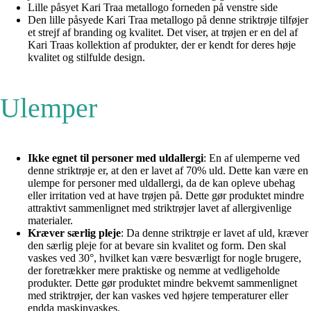
Lille påsyet Kari Traa metallogo forneden på venstre side
Den lille påsyede Kari Traa metallogo på denne striktrøje tilføjer
et strejf af branding og kvalitet. Det viser, at trøjen er en del af
Kari Traas kollektion af produkter, der er kendt for deres høje
kvalitet og stilfulde design.
Ulemper
Ikke egnet til personer med uldallergi
: En af ulemperne ved
denne striktrøje er, at den er lavet af 70% uld. Dette kan være en
ulempe for personer med uldallergi, da de kan opleve ubehag
eller irritation ved at have trøjen på. Dette gør produktet mindre
attraktivt sammenlignet med striktrøjer lavet af allergivenlige
materialer.
Kræver særlig pleje
: Da denne striktrøje er lavet af uld, kræver
den særlig pleje for at bevare sin kvalitet og form. Den skal
vaskes ved 30°, hvilket kan være besværligt for nogle brugere,
der foretrækker mere praktiske og nemme at vedligeholde
produkter. Dette gør produktet mindre bekvemt sammenlignet
med striktrøjer, der kan vaskes ved højere temperaturer eller
endda maskinvaskes.