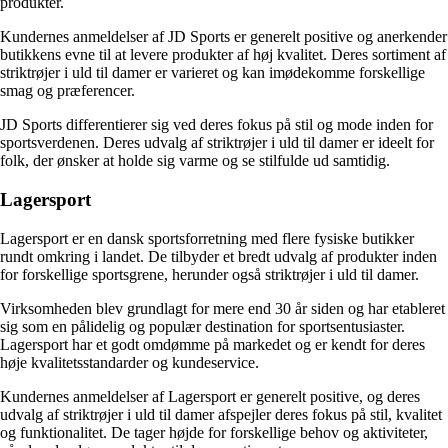
produkter.
Kundernes anmeldelser af JD Sports er generelt positive og anerkender
butikkens evne til at levere produkter af høj kvalitet. Deres sortiment af
striktrøjer i uld til damer er varieret og kan imødekomme forskellige
smag og præferencer.
JD Sports differentierer sig ved deres fokus på stil og mode inden for
sportsverdenen. Deres udvalg af striktrøjer i uld til damer er ideelt for
folk, der ønsker at holde sig varme og se stilfulde ud samtidig.
Lagersport
Lagersport er en dansk sportsforretning med flere fysiske butikker
rundt omkring i landet. De tilbyder et bredt udvalg af produkter inden
for forskellige sportsgrene, herunder også striktrøjer i uld til damer.
Virksomheden blev grundlagt for mere end 30 år siden og har etableret
sig som en pålidelig og populær destination for sportsentusiaster.
Lagersport har et godt omdømme på markedet og er kendt for deres
høje kvalitetsstandarder og kundeservice.
Kundernes anmeldelser af Lagersport er generelt positive, og deres
udvalg af striktrøjer i uld til damer afspejler deres fokus på stil, kvalitet
og funktionalitet. De tager højde for forskellige behov og aktiviteter,