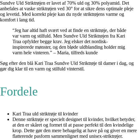
Sundve Uld Striktrøjen er lavet af 70% uld og 30% polyamid. Det
anbefales at vaske striktrøjen ved 30° for at sikre dens optimale pleje
og levetid. Med korrekt pleje kan du nyde striktrøjens varme og
komfort i lang tid.
“Jeg har altid haft svært ved at finde en striktrøje, der både
var varm og stilfuld. Men Sundve Uld Striktrøjen fra Kari
Traa opfylder begge krav. Jeg elsker det nordisk-
inspirerede mønster, og den bløde uldblanding holder mig
varm hele vinteren.” – Maria, tilfreds kunde
Søg efter den blå Kari Traa Sundve Uld Striktrøje til damer i dag, og
gør dig klar til en varm og stilfuld vinterstil.
Fordele
Kari Traa uld striktrøje til kvinder
Denne striktrøje er specielt designet til kvinder, hvilket betyder,
at den er skåret og formet til at passe perfekt til den kvindelige
krop. Dette gør den mere behagelig at have på og giver en mere
flatterende pasform sammenlignet med unisex-striktrøjer.