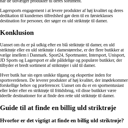
når de udvælger produkter til deres sortiment.
Lagersports engagement i at levere produkter af høj kvalitet og deres
dedikation til kundernes tilfredshed gør dem til en førsteklasses
destination for personer, der søger en uld striktrøje til damer.
Konklusion
Uanset om du er på udkig efter en blå striktrøje til damer, en uld
striktrøje eller en uld striktrøje i damestørrelse, er der flere butikker at
vælge imellem i Danmark. Sport24, Sportmaster, Intersport, Unisport,
JD Sports og Lagersport er alle pålidelige og populære butikker, der
tilbyder et bredt sortiment af striktrøjer i uld til damer.
Hver butik har sin egen unikke tilgang og ekspertise inden for
sportsverdenen. De leverer produkter af høj kvalitet, der imødekommer
forskellige behov og præferencer. Uanset om du er en sportsentusiast
eller leder efter en striktrøje til fritidsbrug, vil disse butikker være
ideelle destinationer for at finde den rette uld striktrøje til damer.
Guide til at finde en billig uld striktrøje
Hvorfor er det vigtigt at finde en billig uld striktrøje?