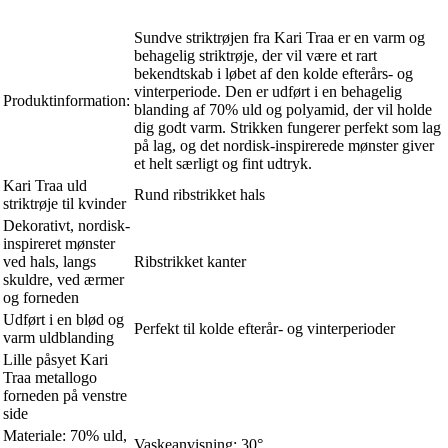
Sundve striktrøjen fra Kari Traa er en varm og
behagelig striktrøje, der vil være et rart
bekendtskab i løbet af den kolde efterårs- og
vinterperiode. Den er udført i en behagelig
Produktinformation:
blanding af 70% uld og polyamid, der vil holde
dig godt varm. Strikken fungerer perfekt som lag
på lag, og det nordisk-inspirerede mønster giver
et helt særligt og fint udtryk.
Kari Traa uld
Rund ribstrikket hals
striktrøje til kvinder
Dekorativt, nordisk-
inspireret mønster
ved hals, langs
Ribstrikket kanter
skuldre, ved ærmer
og forneden
Udført i en blød og
Perfekt til kolde efterår- og vinterperioder
varm uldblanding
Lille påsyet Kari
Traa metallogo
forneden på venstre
side
Materiale: 70% uld,
Vaskeanvisning: 30°