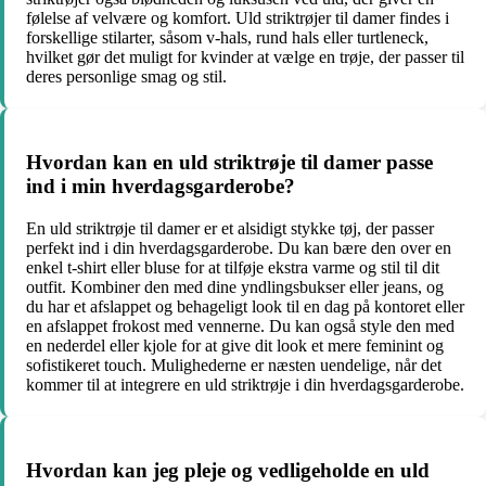
følelse af velvære og komfort. Uld striktrøjer til damer findes i
forskellige stilarter, såsom v-hals, rund hals eller turtleneck,
hvilket gør det muligt for kvinder at vælge en trøje, der passer til
deres personlige smag og stil.
Hvordan kan en uld striktrøje til damer passe
ind i min hverdagsgarderobe?
En uld striktrøje til damer er et alsidigt stykke tøj, der passer
perfekt ind i din hverdagsgarderobe. Du kan bære den over en
enkel t-shirt eller bluse for at tilføje ekstra varme og stil til dit
outfit. Kombiner den med dine yndlingsbukser eller jeans, og
du har et afslappet og behageligt look til en dag på kontoret eller
en afslappet frokost med vennerne. Du kan også style den med
en nederdel eller kjole for at give dit look et mere feminint og
sofistikeret touch. Mulighederne er næsten uendelige, når det
kommer til at integrere en uld striktrøje i din hverdagsgarderobe.
Hvordan kan jeg pleje og vedligeholde en uld