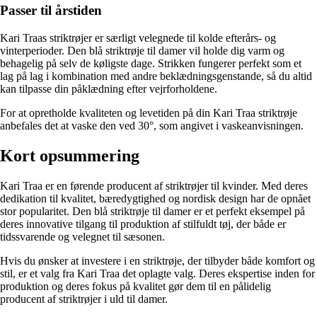
Passer til årstiden
Kari Traas striktrøjer er særligt velegnede til kolde efterårs- og
vinterperioder. Den blå striktrøje til damer vil holde dig varm og
behagelig på selv de køligste dage. Strikken fungerer perfekt som et
lag på lag i kombination med andre beklædningsgenstande, så du altid
kan tilpasse din påklædning efter vejrforholdene.
For at opretholde kvaliteten og levetiden på din Kari Traa striktrøje
anbefales det at vaske den ved 30°, som angivet i vaskeanvisningen.
Kort opsummering
Kari Traa er en førende producent af striktrøjer til kvinder. Med deres
dedikation til kvalitet, bæredygtighed og nordisk design har de opnået
stor popularitet. Den blå striktrøje til damer er et perfekt eksempel på
deres innovative tilgang til produktion af stilfuldt tøj, der både er
tidssvarende og velegnet til sæsonen.
Hvis du ønsker at investere i en striktrøje, der tilbyder både komfort og
stil, er et valg fra Kari Traa det oplagte valg. Deres ekspertise inden for
produktion og deres fokus på kvalitet gør dem til en pålidelig
producent af striktrøjer i uld til damer.