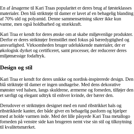
En af årsagerne til Kari Traas popularitet er deres brug af førsteklasses
materialer. Den blå striktrøje til damer er lavet af en behagelig blanding
af 70% uld og polyamid. Denne sammensætning sikrer ikke kun
varme, men også holdbarhed og strækkraft.
Kari Traa er kendt for deres ønske om at skabe miljøvenlige produkter.
Derfor er deres striktrøjer fremstillet med fokus på bæredygtighed og
ansvarlighed. Virksomheden bruger udelukkende materialer, der er
økologisk dyrket og certificeret, samt processer, der reducerer deres
miljømæssige fodaftryk.
Design og stil
Kari Traa er kendt for deres unikke og nordisk-inspirerede design. Den
blå striktrøje til damer er ingen undtagelse. Med dens dekorative
mønster ved halsen, langs skuldrene, ærmerne og forneden, tilføjer den
et særligt og elegant udtryk til enhver kvinde, der bærer den.
Derudover er striktrøjen designet med en rund ribstrikket hals og
ribstrikkede kanter, der både giver en behagelig pasform og hjælper
med at holde varmen inde. Med det lille påsyede Kari Traa metallogo
forneden på venstre side kan brugeren nemt vise sin stil og tilknytning
til kvalitetsmærket.