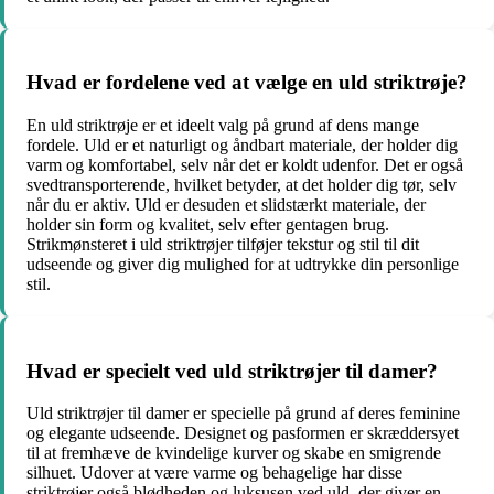
Hvad er fordelene ved at vælge en uld striktrøje?
En uld striktrøje er et ideelt valg på grund af dens mange
fordele. Uld er et naturligt og åndbart materiale, der holder dig
varm og komfortabel, selv når det er koldt udenfor. Det er også
svedtransporterende, hvilket betyder, at det holder dig tør, selv
når du er aktiv. Uld er desuden et slidstærkt materiale, der
holder sin form og kvalitet, selv efter gentagen brug.
Strikmønsteret i uld striktrøjer tilføjer tekstur og stil til dit
udseende og giver dig mulighed for at udtrykke din personlige
stil.
Hvad er specielt ved uld striktrøjer til damer?
Uld striktrøjer til damer er specielle på grund af deres feminine
og elegante udseende. Designet og pasformen er skræddersyet
til at fremhæve de kvindelige kurver og skabe en smigrende
silhuet. Udover at være varme og behagelige har disse
striktrøjer også blødheden og luksusen ved uld, der giver en