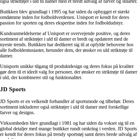
også striktrøjer i uld til damer med et bredt udvalg af farver og stilarter.
Butikken blev grundlagt i 1995 og har siden da opbygget et stærkt
omdømme inden for fodboldverdenen. Unisport er kendt for deres
passion for sporten og deres ekspertise inden for fodboldudstyr.
Kundeanmeldelserne af Unisport er overvejende positive, og deres
sortiment af striktrøjer i uld til damer er bredt og opdateret med de
nyeste trends. Butikken har dedikeret sig til at opfylde behovene hos
alle fodboldentusiaster, herunder dem, der ønsker en uld striktrøje til
damer.
Unisports unikke tilgang til produktdesign og deres fokus på kvalitet
gør dem til et ideelt valg for personer, der ønsker en striktrøje til damer
i uld, der kombinerer stil og funktionalitet.
JD Sports
JD Sports er en velkendt forhandler af sportsmode og tilbehør. Deres
sortiment inkluderer også striktrøjer i uld til damer med forskellige
farver og designs.
Virksomheden blev grundlagt i 1981 og har siden da vokset sig til en
global detaljer med mange butikker rundt omkring i verden. JD Sports
er kendt for deres fokus på trendy sportstøj samt deres brede udvalg af