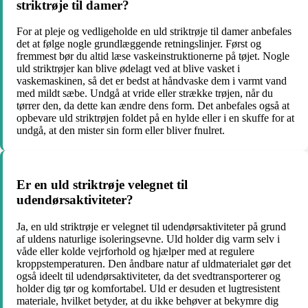
striktrøje til damer?
For at pleje og vedligeholde en uld striktrøje til damer anbefales
det at følge nogle grundlæggende retningslinjer. Først og
fremmest bør du altid læse vaskeinstruktionerne på tøjet. Nogle
uld striktrøjer kan blive ødelagt ved at blive vasket i
vaskemaskinen, så det er bedst at håndvaske dem i varmt vand
med mildt sæbe. Undgå at vride eller strække trøjen, når du
tørrer den, da dette kan ændre dens form. Det anbefales også at
opbevare uld striktrøjen foldet på en hylde eller i en skuffe for at
undgå, at den mister sin form eller bliver fnulret.
Er en uld striktrøje velegnet til
udendørsaktiviteter?
Ja, en uld striktrøje er velegnet til udendørsaktiviteter på grund
af uldens naturlige isoleringsevne. Uld holder dig varm selv i
våde eller kolde vejrforhold og hjælper med at regulere
kroppstemperaturen. Den åndbare natur af uldmaterialet gør det
også ideelt til udendørsaktiviteter, da det svedtransporterer og
holder dig tør og komfortabel. Uld er desuden et lugtresistent
materiale, hvilket betyder, at du ikke behøver at bekymre dig