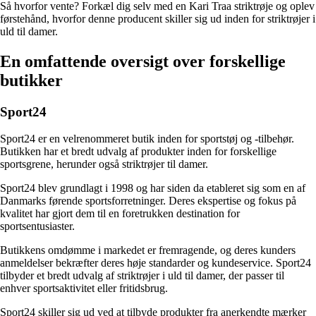
Så hvorfor vente? Forkæl dig selv med en Kari Traa striktrøje og oplev
førstehånd, hvorfor denne producent skiller sig ud inden for striktrøjer i
uld til damer.
En omfattende oversigt over forskellige
butikker
Sport24
Sport24 er en velrenommeret butik inden for sportstøj og -tilbehør.
Butikken har et bredt udvalg af produkter inden for forskellige
sportsgrene, herunder også striktrøjer til damer.
Sport24 blev grundlagt i 1998 og har siden da etableret sig som en af
Danmarks førende sportsforretninger. Deres ekspertise og fokus på
kvalitet har gjort dem til en foretrukken destination for
sportsentusiaster.
Butikkens omdømme i markedet er fremragende, og deres kunders
anmeldelser bekræfter deres høje standarder og kundeservice. Sport24
tilbyder et bredt udvalg af striktrøjer i uld til damer, der passer til
enhver sportsaktivitet eller fritidsbrug.
Sport24 skiller sig ud ved at tilbyde produkter fra anerkendte mærker