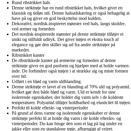
Rund ribstrikket hals
Denne striktrøje har en rund ribstrikket hals, hvilket giver en
klassisk og tidløs stil. Denne halsudskæring er også behagelig at
have på og giver en god beskyttelse mod kulden.
Dekorativt, nordisk-inspireret mønster ved hals, langs skuldre,
ved ærmer og forneden
Det nordisk-inspirerede mønster på denne striktrøje tilføjer et
unikt og stilfuldt udtryk. Det giver trøjen et ekstra touch af
elegance og gør den skiller sig ud fra andre striktrøjer på
markedet.
Ribstrikket kanter
De ribstrikkede kanter på ærmerne og forneden af ​​denne
striktrøje giver en god pasform og hjælper med at holde varmen
inde. De forhindrer også trøjen i at strække sig og miste formen
over tid.
Udført i en blød og varm uldblanding
Denne striktrøje er lavet af en blanding af 70% uld og polyamid,
hvilket gør den både blød og varm. Uld er kendt for sine
isolerende egenskaber, der holder dig varm selv i de koldeste
temperaturer. Polyamid tilføjer holdbarhed og elasticitet til trøjen.
Perfekt til kolde efterår- og vinterperioder
På grund af dens varme og isolerende egenskaber er denne
striktrøje perfekt til at holde dig varm i de kolde efterårs- og
vinterperioder. Du kan bruge den som et lag på lag under en
jakke eller som en standalone trøje, afhængigt af vejret.