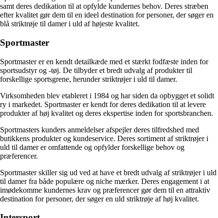
samt deres dedikation til at opfylde kundernes behov. Deres stræben
efter kvalitet gør dem til en ideel destination for personer, der søger en
blå striktrøje til damer i uld af højeste kvalitet.
Sportmaster
Sportmaster er en kendt detailkæde med et stærkt fodfæste inden for
sportsudstyr og -tøj. De tilbyder et bredt udvalg af produkter til
forskellige sportsgrene, herunder striktrøjer i uld til damer.
Virksomheden blev etableret i 1984 og har siden da opbygget et solidt
ry i markedet. Sportmaster er kendt for deres dedikation til at levere
produkter af høj kvalitet og deres ekspertise inden for sportsbranchen.
Sportmasters kunders anmeldelser afspejler deres tilfredshed med
butikkens produkter og kundeservice. Deres sortiment af striktrøjer i
uld til damer er omfattende og opfylder forskellige behov og
præferencer.
Sportmaster skiller sig ud ved at have et bredt udvalg af striktrøjer i uld
til damer fra både populære og niche mærker. Deres engagement i at
imødekomme kundernes krav og præferencer gør dem til en attraktiv
destination for personer, der søger en uld striktrøje af høj kvalitet.
Intersport