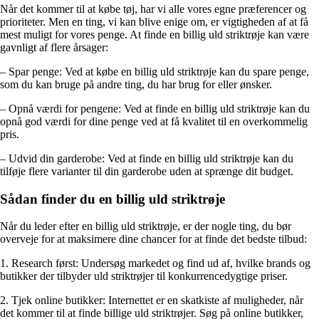
Når det kommer til at købe tøj, har vi alle vores egne præferencer og
prioriteter. Men en ting, vi kan blive enige om, er vigtigheden af at få
mest muligt for vores penge. At finde en billig uld striktrøje kan være
gavnligt af flere årsager:
– Spar penge: Ved at købe en billig uld striktrøje kan du spare penge,
som du kan bruge på andre ting, du har brug for eller ønsker.
– Opnå værdi for pengene: Ved at finde en billig uld striktrøje kan du
opnå god værdi for dine penge ved at få kvalitet til en overkommelig
pris.
– Udvid din garderobe: Ved at finde en billig uld striktrøje kan du
tilføje flere varianter til din garderobe uden at sprænge dit budget.
Sådan finder du en billig uld striktrøje
Når du leder efter en billig uld striktrøje, er der nogle ting, du bør
overveje for at maksimere dine chancer for at finde det bedste tilbud:
1. Research først: Undersøg markedet og find ud af, hvilke brands og
butikker der tilbyder uld striktrøjer til konkurrencedygtige priser.
2. Tjek online butikker: Internettet er en skatkiste af muligheder, når
det kommer til at finde billige uld striktrøjer. Søg på online butikker,