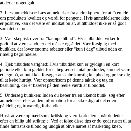
at der er noget galt.
2. Læs anmeldelser: Læs anmeldelser fra andre købere for at få en idé
om produktets kvalitet og værdi for pengene. Hvis anmeldelserne ikke
er positive, kan det være en indikation af, at tilbuddet ikke er så godt
som det ser ud.
3. Vær skeptisk over for “kæmpe tilbud”: Hvis tilbuddet virker for
godt til at være sandt, er det måske også det. Vær forsigtig med
butikker, der lover enorme rabatter eller “kun i dag” tilbud uden en
rimelig begrundelse.
4. Tjek tilbudets varighed: Hvis tilbuddet kun er gyldigt i en kort
periode eller kun gælder for et begrænset antal produkter, kan det være
et tegn på, at butikken forsøger at skabe kunstig knaphed og presse dig
til at købe hurtigt. Vær opmærksom på denne taktik og tag en
beslutning, der er baseret på den reelle værdi af tilbuddet.
5. Undersøg butikken: Inden du køber fra en ukendt butik, søg efter
anmeldelser eller anden information for at sikre dig, at det er en
pålidelig og troværdig forhandler.
Husk at være opmærksom, kritisk og værdi-orienteret, når du leder
efter en billig uld striktrøje. Ved at følge disse tips er du godt rustet til at
finde fantastiske tilbud og undgå at blive narret af marketing kneb.