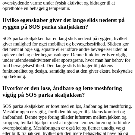
overskydende varme under fysisk aktivitet og bidrager til at
opretholde en behagelig temperatur.
Hvilke egenskaber giver det lange slids nederst på
ryggen på SOS parka skaljakken?
SOS parka skaljakken har en lang slids nederst på ryggen, hvilket
giver mulighed for øget mobilitet og bevægelsesfrihed. Slidsen gør
det nemt at bøje sig, squatte eller udføre andre bevægelser uden at
opleve ubehag eller begrænsninger. Denne funktion er især vigtig
under udendørsaktiviteter eller sportsgrene, hvor man har behov for
fuld bevægelsesfrihed. Den lange slids bidrager til jakkens
funktionalitet og design, samtidig med at den giver ekstra beskyttelse
og dækning.
Hvorfor er den løse, åndbare og lette meshforing
vigtig på SOS parka skaljakken?
SOS parka skaljakken er foret med en løs, åndbar og let meshforing.
Meshforingen er vigtig, fordi den bidrager til jakkens komfort og
åndbarhed. Denne type foring tillader luftstrøm mellem jakken og
kroppen, hvilket hjælper med at regulere temperaturen og forhindre
overophedning. Meshforingen er også let og fjerner unødig vægt
eller bulk fra jakken, hvilket gør den mere behagelig at have på og