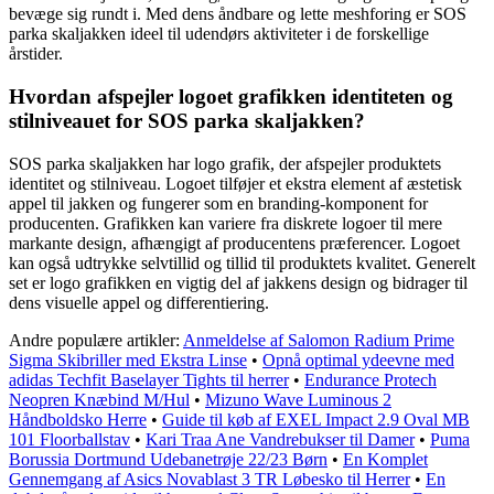
bevæge sig rundt i. Med dens åndbare og lette meshforing er SOS
parka skaljakken ideel til udendørs aktiviteter i de forskellige
årstider.
Hvordan afspejler logoet grafikken identiteten og
stilniveauet for SOS parka skaljakken?
SOS parka skaljakken har logo grafik, der afspejler produktets
identitet og stilniveau. Logoet tilføjer et ekstra element af æstetisk
appel til jakken og fungerer som en branding-komponent for
producenten. Grafikken kan variere fra diskrete logoer til mere
markante design, afhængigt af producentens præferencer. Logoet
kan også udtrykke selvtillid og tillid til produktets kvalitet. Generelt
set er logo grafikken en vigtig del af jakkens design og bidrager til
dens visuelle appel og differentiering.
Andre populære artikler:
Anmeldelse af Salomon Radium Prime
Sigma Skibriller med Ekstra Linse
•
Opnå optimal ydeevne med
adidas Techfit Baselayer Tights til herrer
•
Endurance Protech
Neopren Knæbind M/Hul
•
Mizuno Wave Luminous 2
Håndboldsko Herre
•
Guide til køb af EXEL Impact 2.9 Oval MB
101 Floorballstav
•
Kari Traa Ane Vandrebukser til Damer
•
Puma
Borussia Dortmund Udebanetrøje 22/23 Børn
•
En Komplet
Gennemgang af Asics Novablast 3 TR Løbesko til Herrer
•
En