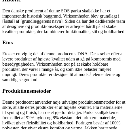
Den danske producent af denne SOS parka skaljakke har et
imponerende historisk baggrund. Virksomheden blev grundlagt i
[årstal] af [grundlæggerens navn]. Siden da har det dedikerede team
af designere og produktionseksperter arbejdet hårdt på at skabe
kvalitetsprodukter, der kombinerer funktionalitet, stil og holdbarhed.
Etos
Etos er en vigtig del af denne producents DNA. De stræber efter at
levere produkter af højeste kvalitet uden at gå på kompromis med
bæredygtigheden. Virksomheden tror på at skabe holdbare
produkter, der varer i mange år, og som ikke belaster miljøet
unødigt. Deres produkter er designet til at modstå elementerne og
samtidig se godt ud.
Produktionsmetoder
Denne producent anvender nøje udvalgte produktionsmetoder for at
sikre, at alle deres produkter er af højeste kvalitet. Fra materialerne
til syning og finish, har de et øje for detaljer. Parka skalljakken er
fremstillet af 92% nylon og 8% elastan i det primære materiale,
hvilket giver fleksibilitet og holdbarhed. Foringen består af 100%
polyester, der giver ekstra komfort og varme. Jakken har tapede