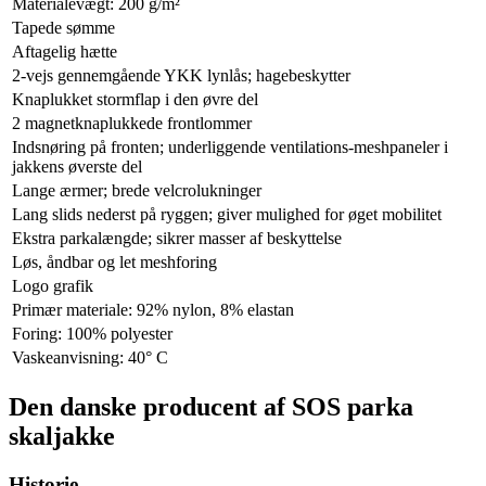
Materialevægt: 200 g/m²
Tapede sømme
Aftagelig hætte
2-vejs gennemgående YKK lynlås; hagebeskytter
Knaplukket stormflap i den øvre del
2 magnetknaplukkede frontlommer
Indsnøring på fronten; underliggende ventilations-meshpaneler i
jakkens øverste del
Lange ærmer; brede velcrolukninger
Lang slids nederst på ryggen; giver mulighed for øget mobilitet
Ekstra parkalængde; sikrer masser af beskyttelse
Løs, åndbar og let meshforing
Logo grafik
Primær materiale: 92% nylon, 8% elastan
Foring: 100% polyester
Vaskeanvisning: 40° C
Den danske producent af SOS parka
skaljakke
Historie