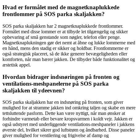
Hvad er formålet med de magnetknaplukkede
frontlommer på SOS parka skaljakken?
SOS parka skaljakken har 2 magnetknaplukkede frontlommer.
Formålet med disse lommer er at tilbyde let tilgængelig og sikker
opbevaring af små genstande som nøgler, telefon eller penge.
Magnetknaplukningen gør det nemt at åbne og lukke lommerne med
en hånd, mens den stadig er sikker og holdbar. Frontlommerne er
også strategisk placeret, så de ikke generer bevægeligheden eller
komforten, når man bærer jakken. De tilbyder både funktionalitet og
æstetisk appel.
Hvordan bidrager indsnøringen på fronten og
ventilations-meshpanelerne på SOS parka
skaljakken til ydeevnen?
SOS parka skaljakken har en indsnøring på fronten, som giver
mulighed for at stramme jakken ind omkring taljen og skabe en mere
tettsluttende pasform. Dette kan være nyttigt, når man ønsker at
forhindre varmetab eller bevare kropsvarmen i koldt vejr. Jakken er
også udstyret med underliggende ventilations-meshpaneler i jakkens
øverste del, hvilket sikrer god luftstrøm og åndbarhed. Disse paneler
giver mulighed for ventilering og frigivelse af damp og