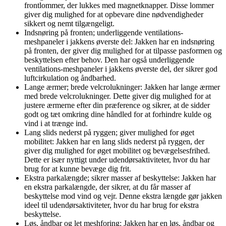
frontlommer, der lukkes med magnetknapper. Disse lommer
giver dig mulighed for at opbevare dine nødvendigheder
sikkert og nemt tilgængeligt.
Indsnøring på fronten; underliggende ventilations-
meshpaneler i jakkens øverste del: Jakken har en indsnøring
på fronten, der giver dig mulighed for at tilpasse pasformen og
beskyttelsen efter behov. Den har også underliggende
ventilations-meshpaneler i jakkens øverste del, der sikrer god
luftcirkulation og åndbarhed.
Lange ærmer; brede velcrolukninger: Jakken har lange ærmer
med brede velcrolukninger. Dette giver dig mulighed for at
justere ærmerne efter din præference og sikrer, at de sidder
godt og tæt omkring dine håndled for at forhindre kulde og
vind i at trænge ind.
Lang slids nederst på ryggen; giver mulighed for øget
mobilitet: Jakken har en lang slids nederst på ryggen, der
giver dig mulighed for øget mobilitet og bevægelsesfrihed.
Dette er især nyttigt under udendørsaktiviteter, hvor du har
brug for at kunne bevæge dig frit.
Ekstra parkalængde; sikrer masser af beskyttelse: Jakken har
en ekstra parkalængde, der sikrer, at du får masser af
beskyttelse mod vind og vejr. Denne ekstra længde gør jakken
ideel til udendørsaktiviteter, hvor du har brug for ekstra
beskyttelse.
Løs, åndbar og let meshforing: Jakken har en løs, åndbar og