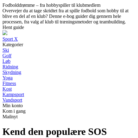
Fodbolddrømme – fra hobbyspiller til klubmedlem
Overvejer du at tage skridtet fra at spille fodbold som hobby til at
blive en del af en klub? Denne e-bog guider dig gennem hele
processen, fra valg af klub til træningsmetoder og teambuilding.
Hent guide
Sport X
Kategorier
Ski
Golf
Løb
Ridning
Skydning
Yoga
Fitness
Kost
Kampsport
Vandsport
Min konto
Kom i gang
Mailnyt
Kend den populære SOS