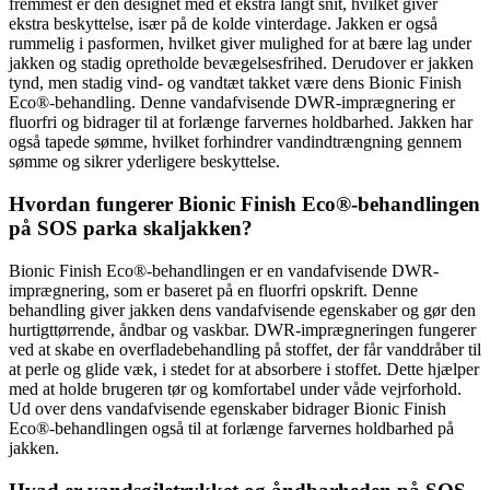
fremmest er den designet med et ekstra langt snit, hvilket giver
ekstra beskyttelse, især på de kolde vinterdage. Jakken er også
rummelig i pasformen, hvilket giver mulighed for at bære lag under
jakken og stadig opretholde bevægelsesfrihed. Derudover er jakken
tynd, men stadig vind- og vandtæt takket være dens Bionic Finish
Eco®-behandling. Denne vandafvisende DWR-imprægnering er
fluorfri og bidrager til at forlænge farvernes holdbarhed. Jakken har
også tapede sømme, hvilket forhindrer vandindtrængning gennem
sømme og sikrer yderligere beskyttelse.
Hvordan fungerer Bionic Finish Eco®-behandlingen
på SOS parka skaljakken?
Bionic Finish Eco®-behandlingen er en vandafvisende DWR-
imprægnering, som er baseret på en fluorfri opskrift. Denne
behandling giver jakken dens vandafvisende egenskaber og gør den
hurtigttørrende, åndbar og vaskbar. DWR-imprægneringen fungerer
ved at skabe en overfladebehandling på stoffet, der får vanddråber til
at perle og glide væk, i stedet for at absorbere i stoffet. Dette hjælper
med at holde brugeren tør og komfortabel under våde vejrforhold.
Ud over dens vandafvisende egenskaber bidrager Bionic Finish
Eco®-behandlingen også til at forlænge farvernes holdbarhed på
jakken.