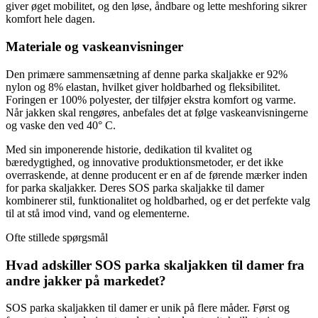
giver øget mobilitet, og den løse, åndbare og lette meshforing sikrer
komfort hele dagen.
Materiale og vaskeanvisninger
Den primære sammensætning af denne parka skaljakke er 92%
nylon og 8% elastan, hvilket giver holdbarhed og fleksibilitet.
Foringen er 100% polyester, der tilføjer ekstra komfort og varme.
Når jakken skal rengøres, anbefales det at følge vaskeanvisningerne
og vaske den ved 40° C.
Med sin imponerende historie, dedikation til kvalitet og
bæredygtighed, og innovative produktionsmetoder, er det ikke
overraskende, at denne producent er en af de førende mærker inden
for parka skaljakker. Deres SOS parka skaljakke til damer
kombinerer stil, funktionalitet og holdbarhed, og er det perfekte valg
til at stå imod vind, vand og elementerne.
Ofte stillede spørgsmål
Hvad adskiller SOS parka skaljakken til damer fra
andre jakker på markedet?
SOS parka skaljakken til damer er unik på flere måder. Først og