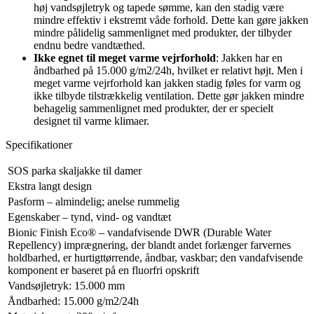
høj vandsøjletryk og tapede sømme, kan den stadig være
mindre effektiv i ekstremt våde forhold. Dette kan gøre jakken
mindre pålidelig sammenlignet med produkter, der tilbyder
endnu bedre vandtæthed.
Ikke egnet til meget varme vejrforhold
: Jakken har en
åndbarhed på 15.000 g/m2/24h, hvilket er relativt højt. Men i
meget varme vejrforhold kan jakken stadig føles for varm og
ikke tilbyde tilstrækkelig ventilation. Dette gør jakken mindre
behagelig sammenlignet med produkter, der er specielt
designet til varme klimaer.
Specifikationer
SOS parka skaljakke til damer
Ekstra langt design
Pasform – almindelig; anelse rummelig
Egenskaber – tynd, vind- og vandtæt
Bionic Finish Eco® – vandafvisende DWR (Durable Water
Repellency) imprægnering, der blandt andet forlænger farvernes
holdbarhed, er hurtigttørrende, åndbar, vaskbar; den vandafvisende
komponent er baseret på en fluorfri opskrift
Vandsøjletryk: 15.000 mm
Åndbarhed: 15.000 g/m2/24h