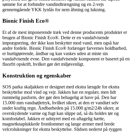
sømme for at forhindre vandindtrængning og en 2-vejs
gennemgående YKK lynlås for nem åbning og lukning.
Bionic Finish Eco®
Et af de mest imponerende træk ved denne producents produkter er
brugen af Bionic Finish Eco®. Dette er en vandafvisende
imprægnering, der ikke kun beskytter mod vand, men også har
andre fordele. Bionic Finish Eco® forlænger farvernes holdbarhed,
er hurtigtørrende, åndbar og kan vaskes uden at miste sin
vandafvisende evne. Den vandafvisende komponent er baseret på en
fluorfri opskrift, hvilket gør det miljøvenligt.
Konstruktion og egenskaber
SOS parka skaljakken er designet med ekstra længde for ekstra
beskyttelse mod vind og vejr. Jakken har en regulær, men lidt
rummelig pasform, der gør den behagelig at have på. Den har
15.000 mm vandsøjletryk, hvilket sikrer, at den er vandtæt selv
under kraftig regn. Åndbarheden på 15.000 g/m2/24h sikrer, at
overskydende varme og fugt kan slippe ud, så du holdes tør og
komfortabel. Jakken er udstyret med en aftagelig hætte,
magnetknaplukkede frontlommer og lange ærmer med brede
velcrolukninger for ekstra beskyttelse. Slidsen nederst på ryggen