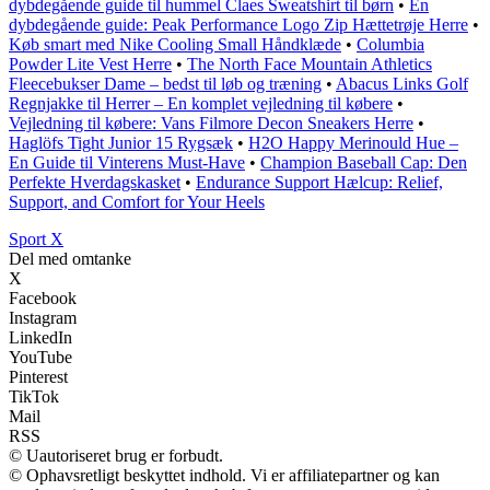
dybdegående guide til hummel Claes Sweatshirt til børn
•
En
dybdegående guide: Peak Performance Logo Zip Hættetrøje Herre
•
Køb smart med Nike Cooling Small Håndklæde
•
Columbia
Powder Lite Vest Herre
•
The North Face Mountain Athletics
Fleecebukser Dame – bedst til løb og træning
•
Abacus Links Golf
Regnjakke til Herrer – En komplet vejledning til købere
•
Vejledning til købere: Vans Filmore Decon Sneakers Herre
•
Haglöfs Tight Junior 15 Rygsæk
•
H2O Happy Merinould Hue –
En Guide til Vinterens Must-Have
•
Champion Baseball Cap: Den
Perfekte Hverdagskasket
•
Endurance Support Hælcup: Relief,
Support, and Comfort for Your Heels
Sport X
Del med omtanke
X
Facebook
Instagram
LinkedIn
YouTube
Pinterest
TikTok
Mail
RSS
© Uautoriseret brug er forbudt.
© Ophavsretligt beskyttet indhold. Vi er affiliatepartner og kan