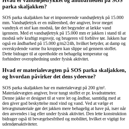
Hvad er vandsøjletrykket og åndbarheden på SOS
parka skaljakken?
SOS parka skaljakken har et imponerende vandsøjletryk på 15.000
mm. Vandsøjletryk er en måleenhed, der angiver, hvor meget
vandtryk et stof kan modstå, før det begynder at lække vand
igennem. Med et vandsøjletryk på 15.000 mm er jakken i stand til at
modstå selv kraftigt regnvejr, og brugeren vil forblive tør. Jakken har
også en åndbarhed på 15.000 g/m2/24h, hvilket betyder, at damp og
overskydende varme fra kroppen kan slippe ud gennem stoffet.
Dette bidrager til at opretholde en behagelig temperatur og
forhindrer overophedning under fysisk aktivitet.
Hvad er materialevægten på SOS parka skaljakken,
og hvordan påvirker det dens ydeevne?
SOS parka skaljakken har en materialevægt på 200 g/m².
Materialevægten angiver, hvor tungt stoffet er pr. kvadratmeter.
Denne jakke er designet til at være let og åndbar, samtidig med at
den giver god beskyttelse mod vind og vand. Ved at vælge et
letvægtsmateriale gør det jakken mere behagelig at have på, især når
den anvendes i lag eller under fysisk aktivitet. Den lette konstruktion
bidrager også til bevægelsesfrihed og mobilitet, hvilket er vigtigt for
udendørsaktiviteter.