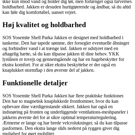
ikke kun imod vand og holder dig tør, men forlænger også farvernes
holdbarhed. Jakken er desuden hurtigtørrende og åndbar, så du altid
kan føle dig komfortabel, uanset vejret.
Høj kvalitet og holdbarhed
SOS Yosemite Shell Parka Jakken er designet med holdbarhed i
tankerne. Den har tapede sømme, der forsegler eventuelle åbninger
og forhindrer vand i at trænge ind. Jakken er udstyret med en
aftagelig hætte, så du kan tilpasse jakken til dine behov. YKK
lynlåsen er tovejs og gennemgående og har en hagebeskytter for
ekstra komfort. For at sikre ekstra beskyttelse er der også en
knaplukket stormflap i den øverste del af jakken.
Funktionelle detaljer
SOS Yosemite Shell Parka Jakken har flere praktiske funktioner.
Den har to magnetisk knaplukkede frontlommer, hvor du kan
opbevare dine værdigenstande sikkert. Jakken har også en
indsnøring på fronten og underliggende ventilations-meshpaneler i
jakkens øverste del for at sikre optimal temperaturregulering.
Ærmerne er lange og har brede velcrolukninger, så du kan tilpasse
pasformen. Den ekstra lange slids nederst på ryggen giver dig
mulighed for øget mobilitet.