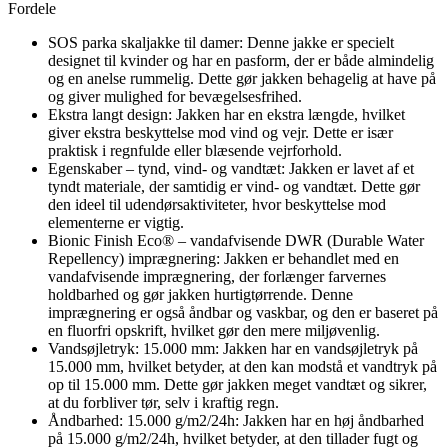
Fordele
SOS parka skaljakke til damer: Denne jakke er specielt
designet til kvinder og har en pasform, der er både almindelig
og en anelse rummelig. Dette gør jakken behagelig at have på
og giver mulighed for bevægelsesfrihed.
Ekstra langt design: Jakken har en ekstra længde, hvilket
giver ekstra beskyttelse mod vind og vejr. Dette er især
praktisk i regnfulde eller blæsende vejrforhold.
Egenskaber – tynd, vind- og vandtæt: Jakken er lavet af et
tyndt materiale, der samtidig er vind- og vandtæt. Dette gør
den ideel til udendørsaktiviteter, hvor beskyttelse mod
elementerne er vigtig.
Bionic Finish Eco® – vandafvisende DWR (Durable Water
Repellency) imprægnering: Jakken er behandlet med en
vandafvisende imprægnering, der forlænger farvernes
holdbarhed og gør jakken hurtigtørrende. Denne
imprægnering er også åndbar og vaskbar, og den er baseret på
en fluorfri opskrift, hvilket gør den mere miljøvenlig.
Vandsøjletryk: 15.000 mm: Jakken har en vandsøjletryk på
15.000 mm, hvilket betyder, at den kan modstå et vandtryk på
op til 15.000 mm. Dette gør jakken meget vandtæt og sikrer,
at du forbliver tør, selv i kraftig regn.
Åndbarhed: 15.000 g/m2/24h: Jakken har en høj åndbarhed
på 15.000 g/m2/24h, hvilket betyder, at den tillader fugt og