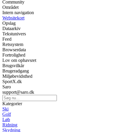
Community
Området
Intern navigation
Websitekort
Opslag
Dataarkiv
Tekstunivers
Feed
Retssystem
Browserdata
Fortrolighed
Lov om ophavsret
Brugsvilkår
Brugeradgang
Miljøbevidsthed
SportX.dk
Saro
support@saro.dk
Kategorier
Ski
Golf
Løb
Ridning
Skydning