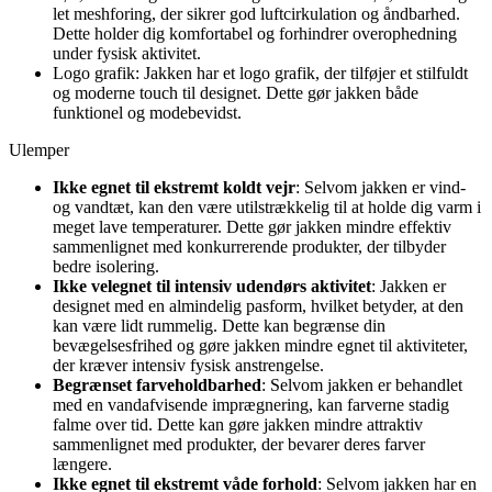
let meshforing, der sikrer god luftcirkulation og åndbarhed.
Dette holder dig komfortabel og forhindrer overophedning
under fysisk aktivitet.
Logo grafik: Jakken har et logo grafik, der tilføjer et stilfuldt
og moderne touch til designet. Dette gør jakken både
funktionel og modebevidst.
Ulemper
Ikke egnet til ekstremt koldt vejr
: Selvom jakken er vind-
og vandtæt, kan den være utilstrækkelig til at holde dig varm i
meget lave temperaturer. Dette gør jakken mindre effektiv
sammenlignet med konkurrerende produkter, der tilbyder
bedre isolering.
Ikke velegnet til intensiv udendørs aktivitet
: Jakken er
designet med en almindelig pasform, hvilket betyder, at den
kan være lidt rummelig. Dette kan begrænse din
bevægelsesfrihed og gøre jakken mindre egnet til aktiviteter,
der kræver intensiv fysisk anstrengelse.
Begrænset farveholdbarhed
: Selvom jakken er behandlet
med en vandafvisende imprægnering, kan farverne stadig
falme over tid. Dette kan gøre jakken mindre attraktiv
sammenlignet med produkter, der bevarer deres farver
længere.
Ikke egnet til ekstremt våde forhold
: Selvom jakken har en