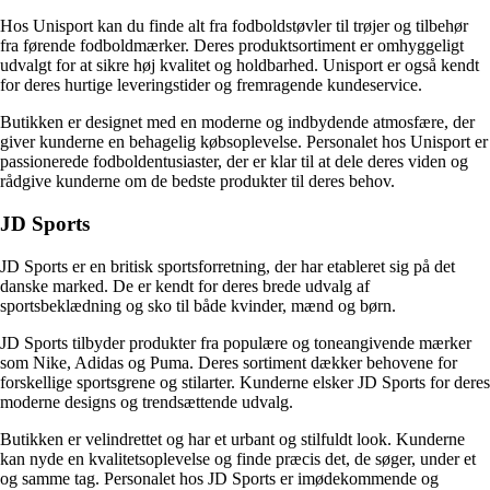
Hos Unisport kan du finde alt fra fodboldstøvler til trøjer og tilbehør
fra førende fodboldmærker. Deres produktsortiment er omhyggeligt
udvalgt for at sikre høj kvalitet og holdbarhed. Unisport er også kendt
for deres hurtige leveringstider og fremragende kundeservice.
Butikken er designet med en moderne og indbydende atmosfære, der
giver kunderne en behagelig købsoplevelse. Personalet hos Unisport er
passionerede fodboldentusiaster, der er klar til at dele deres viden og
rådgive kunderne om de bedste produkter til deres behov.
JD Sports
JD Sports er en britisk sportsforretning, der har etableret sig på det
danske marked. De er kendt for deres brede udvalg af
sportsbeklædning og sko til både kvinder, mænd og børn.
JD Sports tilbyder produkter fra populære og toneangivende mærker
som Nike, Adidas og Puma. Deres sortiment dækker behovene for
forskellige sportsgrene og stilarter. Kunderne elsker JD Sports for deres
moderne designs og trendsættende udvalg.
Butikken er velindrettet og har et urbant og stilfuldt look. Kunderne
kan nyde en kvalitetsoplevelse og finde præcis det, de søger, under et
og samme tag. Personalet hos JD Sports er imødekommende og