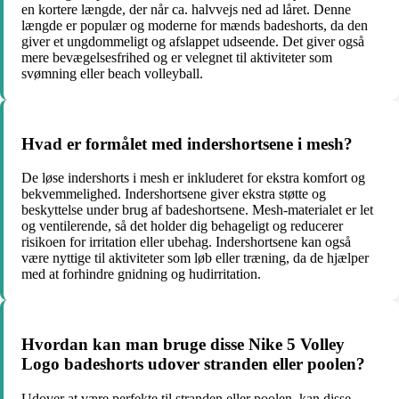
en kortere længde, der når ca. halvvejs ned ad låret. Denne
længde er populær og moderne for mænds badeshorts, da den
giver et ungdommeligt og afslappet udseende. Det giver også
mere bevægelsesfrihed og er velegnet til aktiviteter som
svømning eller beach volleyball.
Hvad er formålet med indershortsene i mesh?
De løse indershorts i mesh er inkluderet for ekstra komfort og
bekvemmelighed. Indershortsene giver ekstra støtte og
beskyttelse under brug af badeshortsene. Mesh-materialet er let
og ventilerende, så det holder dig behageligt og reducerer
risikoen for irritation eller ubehag. Indershortsene kan også
være nyttige til aktiviteter som løb eller træning, da de hjælper
med at forhindre gnidning og hudirritation.
Hvordan kan man bruge disse Nike 5 Volley
Logo badeshorts udover stranden eller poolen?
Udover at være perfekte til stranden eller poolen, kan disse