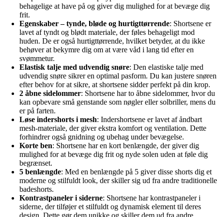
behagelige at have på og giver dig mulighed for at bevæge dig
frit.
Egenskaber – tynde, bløde og hurtigttørrende
: Shortsene er
lavet af tyndt og blødt materiale, der føles behageligt mod
huden. De er også hurtigttørrende, hvilket betyder, at du ikke
behøver at bekymre dig om at være våd i lang tid efter en
svømmetur.
Elastisk talje med udvendig snøre
: Den elastiske talje med
udvendig snøre sikrer en optimal pasform. Du kan justere snøren
efter behov for at sikre, at shortsene sidder perfekt på din krop.
2 åbne sidelommer
: Shortsene har to åbne sidelommer, hvor du
kan opbevare små genstande som nøgler eller solbriller, mens du
er på farten.
Løse indershorts i mesh
: Indershortsene er lavet af åndbart
mesh-materiale, der giver ekstra komfort og ventilation. Dette
forhindrer også gnidning og ubehag under bevægelse.
Korte ben
: Shortsene har en kort benlængde, der giver dig
mulighed for at bevæge dig frit og nyde solen uden at føle dig
begrænset.
5 benlængde
: Med en benlængde på 5 giver disse shorts dig et
moderne og stilfuldt look, der skiller sig ud fra andre traditionelle
badeshorts.
Kontrastpaneler i siderne
: Shortsene har kontrastpaneler i
siderne, der tilføjer et stilfuldt og dynamisk element til deres
design. Dette gør dem unikke og skiller dem ud fra andre