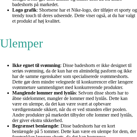
badeshorts på markedet.
Logo grafik
: Shortsene har et Nike-logo, der tilføjer et sporty og
trendy touch til deres udseende. Dette viser også, at du har valgt
et produkt af høj kvalitet.
Ulemper
Ikke egnet til svømning
: Disse badeshorts er ikke designet til
seriøs svømning, da de kun har en almindelig pasform og ikke
har de samme egenskaber som specialiserede svømmeshorts.
Dette gør dem mindre velegnede til konkurrencer eller længere
svømmeture sammenlignet med konkurrerende produkter.
Manglende lommer med lynlås
: Selvom disse shorts har to
åbne sidelommer, mangler de lommer med lynlås. Dette kan
være en ulempe, da det kan være svært at opbevare
værdigenstande sikkert, når du er ved stranden eller poolen.
Andre produkter på markedet tilbyder ofte lommer med lynlås,
der giver ekstra sikkerhed.
Begrænset benlængde
: Disse badeshorts har en kort
benlængde på 5 tommer. Dette kan være en ulempe for dem, der
foretrækker længere shorts, da det kan begrænse