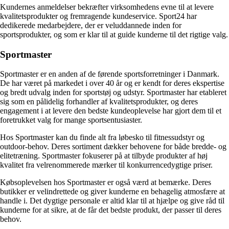
Kundernes anmeldelser bekræfter virksomhedens evne til at levere
kvalitetsprodukter og fremragende kundeservice. Sport24 har
dedikerede medarbejdere, der er veluddannede inden for
sportsprodukter, og som er klar til at guide kunderne til det rigtige valg.
Sportmaster
Sportmaster er en anden af de førende sportsforretninger i Danmark.
De har været på markedet i over 40 år og er kendt for deres ekspertise
og bredt udvalg inden for sportstøj og udstyr. Sportmaster har etableret
sig som en pålidelig forhandler af kvalitetsprodukter, og deres
engagement i at levere den bedste kundeoplevelse har gjort dem til et
foretrukket valg for mange sportsentusiaster.
Hos Sportmaster kan du finde alt fra løbesko til fitnessudstyr og
outdoor-behov. Deres sortiment dækker behovene for både bredde- og
elitetræning. Sportmaster fokuserer på at tilbyde produkter af høj
kvalitet fra velrenommerede mærker til konkurrencedygtige priser.
Købsoplevelsen hos Sportmaster er også værd at bemærke. Deres
butikker er velindrettede og giver kunderne en behagelig atmosfære at
handle i. Det dygtige personale er altid klar til at hjælpe og give råd til
kunderne for at sikre, at de får det bedste produkt, der passer til deres
behov.