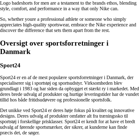
Logo badeshorts for men are a testament to the brands ethos, blending
style, comfort, and performance in a way that only Nike can.
So, whether youre a professional athlete or someone who simply
appreciates high-quality sportswear, embrace the Nike experience and
discover the difference that sets them apart from the rest.
Oversigt over sportsforretninger i
Danmark
Sport24
Sport24 er en af de mest populære sportsforretninger i Danmark, der
specialiserer sig i sportstøj og sportsudstyr. Virksomheden blev
grundlagt i 1983 og har siden da opbygget et stærkt ry i markedet. Med
deres brede udvalg af produkter og hurtige leveringstider har de vundet
tillid hos både fritidsudøvere og professionelle sportsfolk.
Det unikke ved Sport24 er deres høje fokus på kvalitet og innovative
designs. Deres udvalg af produkter omfatter alt fra træningssko til
sportstøj i forskellige prisklasser. Sport24 er kendt for at have et bredt
udvalg af førende sportsmærker, der sikrer, at kunderne kan finde
præcis det, de søger.