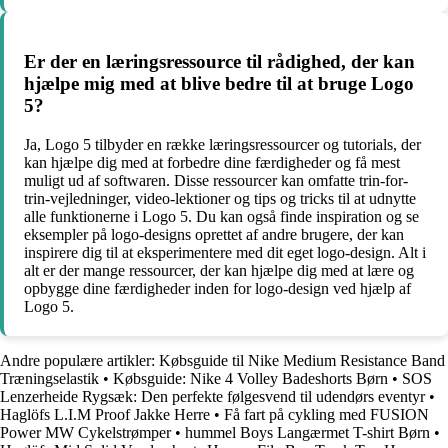
Er der en læringsressource til rådighed, der kan
hjælpe mig med at blive bedre til at bruge Logo
5?
Ja, Logo 5 tilbyder en række læringsressourcer og tutorials, der
kan hjælpe dig med at forbedre dine færdigheder og få mest
muligt ud af softwaren. Disse ressourcer kan omfatte trin-for-
trin-vejledninger, video-lektioner og tips og tricks til at udnytte
alle funktionerne i Logo 5. Du kan også finde inspiration og se
eksempler på logo-designs oprettet af andre brugere, der kan
inspirere dig til at eksperimentere med dit eget logo-design. Alt i
alt er der mange ressourcer, der kan hjælpe dig med at lære og
opbygge dine færdigheder inden for logo-design ved hjælp af
Logo 5.
Andre populære artikler:
Købsguide til Nike Medium Resistance Band
Træningselastik
•
Købsguide: Nike 4 Volley Badeshorts Børn
•
SOS
Lenzerheide Rygsæk: Den perfekte følgesvend til udendørs eventyr
•
Haglöfs L.I.M Proof Jakke Herre
•
Få fart på cykling med FUSION
Power MW Cykelstrømper
•
hummel Boys Langærmet T-shirt Børn
•