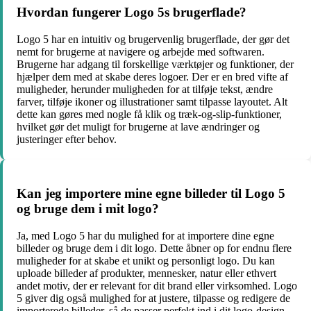
Hvordan fungerer Logo 5s brugerflade?
Logo 5 har en intuitiv og brugervenlig brugerflade, der gør det
nemt for brugerne at navigere og arbejde med softwaren.
Brugerne har adgang til forskellige værktøjer og funktioner, der
hjælper dem med at skabe deres logoer. Der er en bred vifte af
muligheder, herunder muligheden for at tilføje tekst, ændre
farver, tilføje ikoner og illustrationer samt tilpasse layoutet. Alt
dette kan gøres med nogle få klik og træk-og-slip-funktioner,
hvilket gør det muligt for brugerne at lave ændringer og
justeringer efter behov.
Kan jeg importere mine egne billeder til Logo 5
og bruge dem i mit logo?
Ja, med Logo 5 har du mulighed for at importere dine egne
billeder og bruge dem i dit logo. Dette åbner op for endnu flere
muligheder for at skabe et unikt og personligt logo. Du kan
uploade billeder af produkter, mennesker, natur eller ethvert
andet motiv, der er relevant for dit brand eller virksomhed. Logo
5 giver dig også mulighed for at justere, tilpasse og redigere de
importerede billeder, så de passer perfekt ind i dit logo-design.