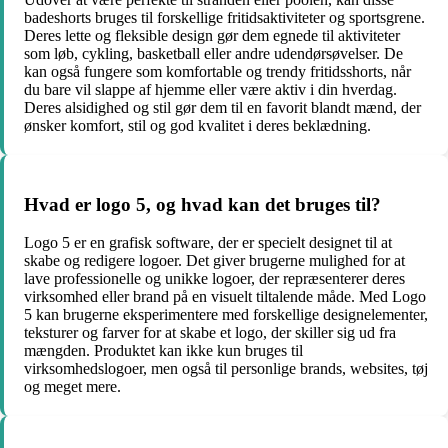
badeshorts bruges til forskellige fritidsaktiviteter og sportsgrene.
Deres lette og fleksible design gør dem egnede til aktiviteter
som løb, cykling, basketball eller andre udendørsøvelser. De
kan også fungere som komfortable og trendy fritidsshorts, når
du bare vil slappe af hjemme eller være aktiv i din hverdag.
Deres alsidighed og stil gør dem til en favorit blandt mænd, der
ønsker komfort, stil og god kvalitet i deres beklædning.
Hvad er logo 5, og hvad kan det bruges til?
Logo 5 er en grafisk software, der er specielt designet til at
skabe og redigere logoer. Det giver brugerne mulighed for at
lave professionelle og unikke logoer, der repræsenterer deres
virksomhed eller brand på en visuelt tiltalende måde. Med Logo
5 kan brugerne eksperimentere med forskellige designelementer,
teksturer og farver for at skabe et logo, der skiller sig ud fra
mængden. Produktet kan ikke kun bruges til
virksomhedslogoer, men også til personlige brands, websites, tøj
og meget mere.