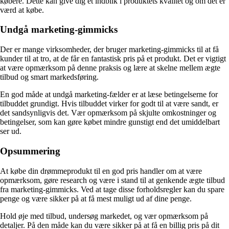
købere. Dette kan give dig et indblik i produktets kvalitet og om det er
værd at købe.
Undgå marketing-gimmicks
Der er mange virksomheder, der bruger marketing-gimmicks til at få
kunder til at tro, at de får en fantastisk pris på et produkt. Det er vigtigt
at være opmærksom på denne praksis og lære at skelne mellem ægte
tilbud og smart markedsføring.
En god måde at undgå marketing-fælder er at læse betingelserne for
tilbuddet grundigt. Hvis tilbuddet virker for godt til at være sandt, er
det sandsynligvis det. Vær opmærksom på skjulte omkostninger og
betingelser, som kan gøre købet mindre gunstigt end det umiddelbart
ser ud.
Opsummering
At købe din drømmeprodukt til en god pris handler om at være
opmærksom, gøre research og være i stand til at genkende ægte tilbud
fra marketing-gimmicks. Ved at tage disse forholdsregler kan du spare
penge og være sikker på at få mest muligt ud af dine penge.
Hold øje med tilbud, undersøg markedet, og vær opmærksom på
detaljer. På den måde kan du være sikker på at få en billig pris på dit