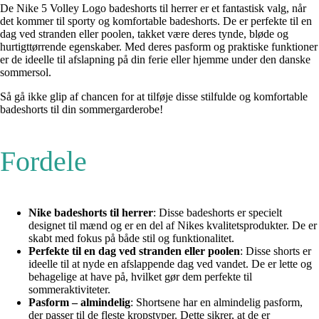
De Nike 5 Volley Logo badeshorts til herrer er et fantastisk valg, når
det kommer til sporty og komfortable badeshorts. De er perfekte til en
dag ved stranden eller poolen, takket være deres tynde, bløde og
hurtigttørrende egenskaber. Med deres pasform og praktiske funktioner
er de ideelle til afslapning på din ferie eller hjemme under den danske
sommersol.
Så gå ikke glip af chancen for at tilføje disse stilfulde og komfortable
badeshorts til din sommergarderobe!
Fordele
Nike badeshorts til herrer
: Disse badeshorts er specielt
designet til mænd og er en del af Nikes kvalitetsprodukter. De er
skabt med fokus på både stil og funktionalitet.
Perfekte til en dag ved stranden eller poolen
: Disse shorts er
ideelle til at nyde en afslappende dag ved vandet. De er lette og
behagelige at have på, hvilket gør dem perfekte til
sommeraktiviteter.
Pasform – almindelig
: Shortsene har en almindelig pasform,
der passer til de fleste kropstyper. Dette sikrer, at de er