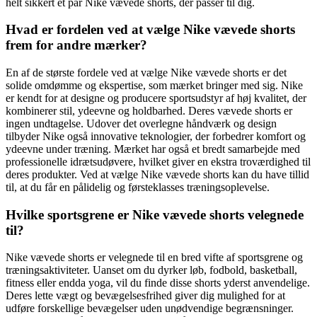
helt sikkert et par Nike vævede shorts, der passer til dig.
Hvad er fordelen ved at vælge Nike vævede shorts
frem for andre mærker?
En af de største fordele ved at vælge Nike vævede shorts er det
solide omdømme og ekspertise, som mærket bringer med sig. Nike
er kendt for at designe og producere sportsudstyr af høj kvalitet, der
kombinerer stil, ydeevne og holdbarhed. Deres vævede shorts er
ingen undtagelse. Udover det overlegne håndværk og design
tilbyder Nike også innovative teknologier, der forbedrer komfort og
ydeevne under træning. Mærket har også et bredt samarbejde med
professionelle idrætsudøvere, hvilket giver en ekstra troværdighed til
deres produkter. Ved at vælge Nike vævede shorts kan du have tillid
til, at du får en pålidelig og førsteklasses træningsoplevelse.
Hvilke sportsgrene er Nike vævede shorts velegnede
til?
Nike vævede shorts er velegnede til en bred vifte af sportsgrene og
træningsaktiviteter. Uanset om du dyrker løb, fodbold, basketball,
fitness eller endda yoga, vil du finde disse shorts yderst anvendelige.
Deres lette vægt og bevægelsesfrihed giver dig mulighed for at
udføre forskellige bevægelser uden unødvendige begrænsninger.