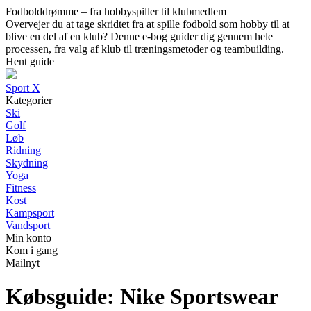
Fodbolddrømme – fra hobbyspiller til klubmedlem
Overvejer du at tage skridtet fra at spille fodbold som hobby til at
blive en del af en klub? Denne e-bog guider dig gennem hele
processen, fra valg af klub til træningsmetoder og teambuilding.
Hent guide
Sport X
Kategorier
Ski
Golf
Løb
Ridning
Skydning
Yoga
Fitness
Kost
Kampsport
Vandsport
Min konto
Kom i gang
Mailnyt
Købsguide: Nike Sportswear