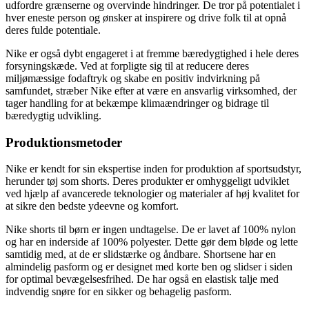
udfordre grænserne og overvinde hindringer. De tror på potentialet i
hver eneste person og ønsker at inspirere og drive folk til at opnå
deres fulde potentiale.
Nike er også dybt engageret i at fremme bæredygtighed i hele deres
forsyningskæde. Ved at forpligte sig til at reducere deres
miljømæssige fodaftryk og skabe en positiv indvirkning på
samfundet, stræber Nike efter at være en ansvarlig virksomhed, der
tager handling for at bekæmpe klimaændringer og bidrage til
bæredygtig udvikling.
Produktionsmetoder
Nike er kendt for sin ekspertise inden for produktion af sportsudstyr,
herunder tøj som shorts. Deres produkter er omhyggeligt udviklet
ved hjælp af avancerede teknologier og materialer af høj kvalitet for
at sikre den bedste ydeevne og komfort.
Nike shorts til børn er ingen undtagelse. De er lavet af 100% nylon
og har en inderside af 100% polyester. Dette gør dem bløde og lette
samtidig med, at de er slidstærke og åndbare. Shortsene har en
almindelig pasform og er designet med korte ben og slidser i siden
for optimal bevægelsesfrihed. De har også en elastisk talje med
indvendig snøre for en sikker og behagelig pasform.