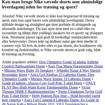
Kan man bruge Nike vævede shorts som almindeligt
hverdagstøj uden for træning og sport?
Absolut! Nike vævede shorts er ikke kun begrænset til træning og
sport, men kan også bæres som almindeligt hverdagstøj. Deres
stilfulde design og alsidighed gør dem perfekte til afslappede og
uformelle anledninger. Du kan style dem med en t-shirt eller en
sweatshirt og tilføje dine yndlings sneakers for et sporty og afslappet
look. Shortsene passer også godt til forskellige sommeraktiviteter
eller ferieeventyr. Deres lette og åndbare natur gør dem ideelle til
varmere vejr. Så hvis du leder efter et par shorts, der kombinerer stil,
komfort og funktionalitet, er Nike vævede shorts et godt valg, både
til træning og hverdag.
Andre populære artikler:
Den Ultimative Guide til adidas Adilette
Comfort Badesandaler Dame
•
Kari Traa Maria Træningstrøje Dame
•
Mizuno Wave Rider 10 Sneakers
•
Whistler Nasar 4 Way Stretch
Regnjakke Herre
•
Asics Gel-Nimbus 25 Løbesko Dame: Den
Ultimative Guide
•
Mizuno Wave Inspire 19 Løbesko Dame
•
Guide til købere: Abacus Cray Golf Polo T-shirt Herre
•
ONLY
PLAY Beo High Waist Korte Træningstights Dame
•
Victor
Thruster HMR F Badmintonketcher
•
Puma Cloudspun Taylor Golf
Polo T-shirt Herre
•
Helly Hansen Box Hue – Hold hovedet varmt
hele vinteren
•
Asics Gel-Contend 8 Løbesko Dame: En Guide til
dit Næste Køb
•
Wilson Blade 101L V8.0 Tennisketcher
•