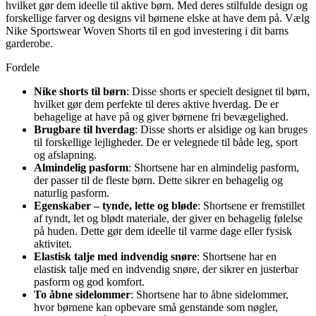
hvilket gør dem ideelle til aktive børn. Med deres stilfulde design og
forskellige farver og designs vil børnene elske at have dem på. Vælg
Nike Sportswear Woven Shorts til en god investering i dit barns
garderobe.
Fordele
Nike shorts til børn
: Disse shorts er specielt designet til børn,
hvilket gør dem perfekte til deres aktive hverdag. De er
behagelige at have på og giver børnene fri bevægelighed.
Brugbare til hverdag
: Disse shorts er alsidige og kan bruges
til forskellige lejligheder. De er velegnede til både leg, sport
og afslapning.
Almindelig pasform
: Shortsene har en almindelig pasform,
der passer til de fleste børn. Dette sikrer en behagelig og
naturlig pasform.
Egenskaber – tynde, lette og bløde
: Shortsene er fremstillet
af tyndt, let og blødt materiale, der giver en behagelig følelse
på huden. Dette gør dem ideelle til varme dage eller fysisk
aktivitet.
Elastisk talje med indvendig snøre
: Shortsene har en
elastisk talje med en indvendig snøre, der sikrer en justerbar
pasform og god komfort.
To åbne sidelommer
: Shortsene har to åbne sidelommer,
hvor børnene kan opbevare små genstande som nøgler,