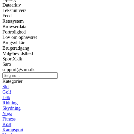
Dataarkiv
Tekstunivers
Feed
Retssystem
Browserdata
Fortrolighed
Lov om ophavsret
Brugsvilkår
Brugeradgang
Miljøbevidsthed
SportX.dk
Saro
support@saro.dk
Kategorier
Ski
Golf
Løb
Ridning
Skydning
Yoga
Fitness
Kost
Kampsport