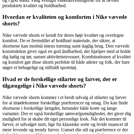
og i god stand. Følg venligst vaskeanvisningerne for at bevare
produktets kvalitet og holdbarhed.
Hvordan er kvaliteten og komforten i Nike vævede
shorts?
Nike vævede shorts er kendt for deres høje kvalitet og overlegne
komfort. De er fremstillet af holdbart materiale, der sikrer, at
shortsene kan modstå intens træning samt daglig brug. Den vævede
konstruktion giver også en god åndbarhed, der hjælper med at holde
dig kølig og tør, uanset aktivitetsniveauet. Kombinationen af kvalitet
og komfort gør disse shorts perfekte til både atleter og folk, der bare
søger et behageligt og stilfuldt sportstøj.
Hvad er de forskellige stilarter og farver, der er
tilgængelige i Nike vævede shorts?
Nike vævede shorts kommer i et bredt udvalg af stilarter og farver
for at imødekomme forskellige præferencer og smag. Du kan finde
shortsene i forskellige længder, herunder både korte og lange
varianter. Der er også forskellige sømvælgsmuligheder, der giver dig
mulighed for at skabe dit eget personlige look. Når det kommer til
farver, er udvalget stort, lige fra klassiske sorte og hvide nuancer til
mere levende og trendy farver. Uanset din stil og præference er der