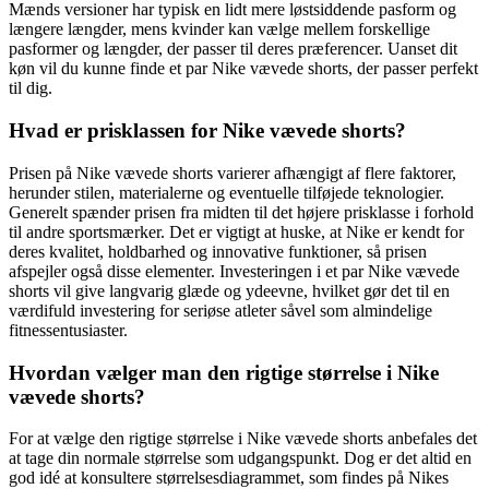
Mænds versioner har typisk en lidt mere løstsiddende pasform og
længere længder, mens kvinder kan vælge mellem forskellige
pasformer og længder, der passer til deres præferencer. Uanset dit
køn vil du kunne finde et par Nike vævede shorts, der passer perfekt
til dig.
Hvad er prisklassen for Nike vævede shorts?
Prisen på Nike vævede shorts varierer afhængigt af flere faktorer,
herunder stilen, materialerne og eventuelle tilføjede teknologier.
Generelt spænder prisen fra midten til det højere prisklasse i forhold
til andre sportsmærker. Det er vigtigt at huske, at Nike er kendt for
deres kvalitet, holdbarhed og innovative funktioner, så prisen
afspejler også disse elementer. Investeringen i et par Nike vævede
shorts vil give langvarig glæde og ydeevne, hvilket gør det til en
værdifuld investering for seriøse atleter såvel som almindelige
fitnessentusiaster.
Hvordan vælger man den rigtige størrelse i Nike
vævede shorts?
For at vælge den rigtige størrelse i Nike vævede shorts anbefales det
at tage din normale størrelse som udgangspunkt. Dog er det altid en
god idé at konsultere størrelsesdiagrammet, som findes på Nikes