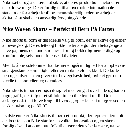
Nike sætter også en ære i at sikre, at deres produktionsmetoder er
etisk forsvarlige. De er forpligtet til at overholde internationale
standarder for arbejdskraft og menneskerettigheder og arbejder
aktivt på at skabe en ansvarlig forsyningskæde.
Nike Woven Shorts – Perfekt til Børn På Farten
Nike shorts til børn er det ideelle valg til børn, der er aktive og elsker
at bevæge sig. Deres lette og bløde materiale gør dem behagelige at
have på, mens den åndbare mesh-foring holder børnene kølige og
komfortable, selv under intense aktiviteter.
Med to åbne sidelommer har børnene også mulighed for at opbevare
små genstande som nøgler eller en mobiltelefon sikkert. De korte
ben og slidser i siden giver stor bevægelsesfrihed, hvilket gør dem
ideelle til sport eller leg udendørs.
Nike shorts til børn er også designet med en glat overflade og har en
logo grafik, der tilføjer et stilfuldt touch til ethvert outfit. De er
alsidige nok til at blive brugt til hverdag og er lette at rengøre ved en
vaskeanvisning på 30 °C.
I sidste ende er Nike shorts til børn et produkt, der repræsenterer alt
det bedste, som Nike står for – kvalitet, innovation og en stærk
forpligtelse til at opmuntre folk til at være deres bedste selv, uanset