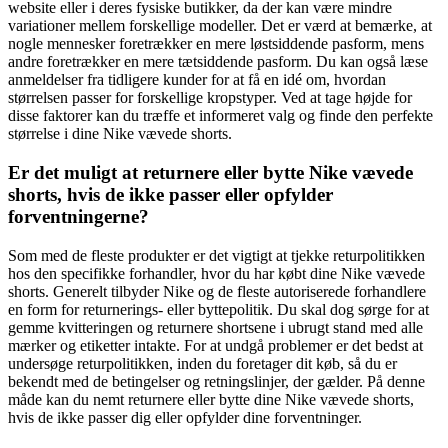
website eller i deres fysiske butikker, da der kan være mindre
variationer mellem forskellige modeller. Det er værd at bemærke, at
nogle mennesker foretrækker en mere løstsiddende pasform, mens
andre foretrækker en mere tætsiddende pasform. Du kan også læse
anmeldelser fra tidligere kunder for at få en idé om, hvordan
størrelsen passer for forskellige kropstyper. Ved at tage højde for
disse faktorer kan du træffe et informeret valg og finde den perfekte
størrelse i dine Nike vævede shorts.
Er det muligt at returnere eller bytte Nike vævede
shorts, hvis de ikke passer eller opfylder
forventningerne?
Som med de fleste produkter er det vigtigt at tjekke returpolitikken
hos den specifikke forhandler, hvor du har købt dine Nike vævede
shorts. Generelt tilbyder Nike og de fleste autoriserede forhandlere
en form for returnerings- eller byttepolitik. Du skal dog sørge for at
gemme kvitteringen og returnere shortsene i ubrugt stand med alle
mærker og etiketter intakte. For at undgå problemer er det bedst at
undersøge returpolitikken, inden du foretager dit køb, så du er
bekendt med de betingelser og retningslinjer, der gælder. På denne
måde kan du nemt returnere eller bytte dine Nike vævede shorts,
hvis de ikke passer dig eller opfylder dine forventninger.