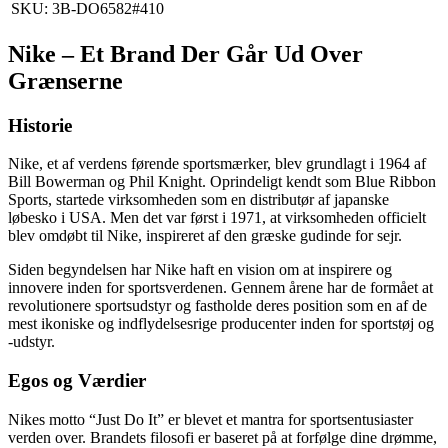
SKU: 3B-DO6582#410
Nike – Et Brand Der Går Ud Over
Grænserne
Historie
Nike, et af verdens førende sportsmærker, blev grundlagt i 1964 af
Bill Bowerman og Phil Knight. Oprindeligt kendt som Blue Ribbon
Sports, startede virksomheden som en distributør af japanske
løbesko i USA. Men det var først i 1971, at virksomheden officielt
blev omdøbt til Nike, inspireret af den græske gudinde for sejr.
Siden begyndelsen har Nike haft en vision om at inspirere og
innovere inden for sportsverdenen. Gennem årene har de formået at
revolutionere sportsudstyr og fastholde deres position som en af de
mest ikoniske og indflydelsesrige producenter inden for sportstøj og
-udstyr.
Egos og Værdier
Nikes motto “Just Do It” er blevet et mantra for sportsentusiaster
verden over. Brandets filosofi er baseret på at forfølge dine drømme,