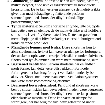
Almindelig pasform
: Shortsene har en almindelig pasform,
hvilket betyder, at de ikke er skræddersyet til individuelle
kropsformer. Dette kan være en ulempe, da de muligvis ikke
giver den mest behagelige og flatterende pasform
sammenlignet med shorts, der tilbyder forskellige
pasformmuligheder.
Tynde materiale
: Selvom shortsene er tynde, lette og bløde,
kan dette være en ulempe, da de muligvis ikke er så holdbare
som shorts lavet af tykkere materialer. Dette kan gøre dem
mere tilbøjelige til at blive beskadiget eller slidt hurtigere end
konkurrerende produkter.
Manglende lommer med lynlås
: Disse shorts har kun to
åbne sidelommer, hvilket kan være en ulempe for forbrugere,
der ønsker at opbevare deres ejendele sikkert under aktiviteter.
Shorts med lynlåslommer kan være mere praktiske og sikre.
Begrænset ventilation
: Selvom shortsene har en åndbar
mesh-foring, kan dette være utilstrækkeligt for nogle
forbrugere, der har brug for øget ventilation under fysisk
aktivitet. Shorts med mere avancerede ventilationssystemer
kan være mere komfortable og effektive.
Begrænset bevægelsesfrihed
: På grund af shortsens korte
ben og slidser i siden kan bevægelsesfriheden være begrænset
sammenlignet med shorts, der tilbyder en mere løs pasform
eller elastiske materialer. Dette kan være en ulempe for
forbrugere, der har brug for fuld bevægelsesfrihed under