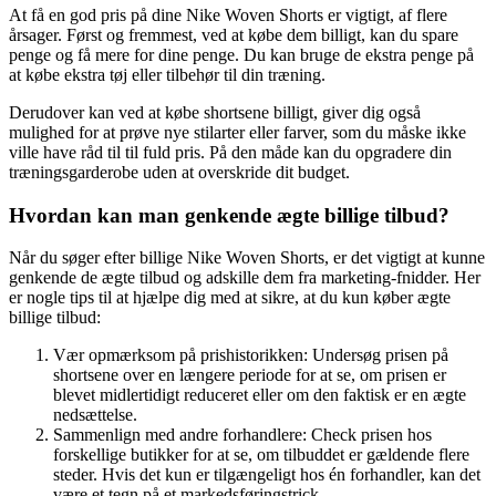
At få en god pris på dine Nike Woven Shorts er vigtigt, af flere
årsager. Først og fremmest, ved at købe dem billigt, kan du spare
penge og få mere for dine penge. Du kan bruge de ekstra penge på
at købe ekstra tøj eller tilbehør til din træning.
Derudover kan ved at købe shortsene billigt, giver dig også
mulighed for at prøve nye stilarter eller farver, som du måske ikke
ville have råd til til fuld pris. På den måde kan du opgradere din
træningsgarderobe uden at overskride dit budget.
Hvordan kan man genkende ægte billige tilbud?
Når du søger efter billige Nike Woven Shorts, er det vigtigt at kunne
genkende de ægte tilbud og adskille dem fra marketing-fnidder. Her
er nogle tips til at hjælpe dig med at sikre, at du kun køber ægte
billige tilbud:
Vær opmærksom på prishistorikken: Undersøg prisen på
shortsene over en længere periode for at se, om prisen er
blevet midlertidigt reduceret eller om den faktisk er en ægte
nedsættelse.
Sammenlign med andre forhandlere: Check prisen hos
forskellige butikker for at se, om tilbuddet er gældende flere
steder. Hvis det kun er tilgængeligt hos én forhandler, kan det
være et tegn på et markedsføringstrick.