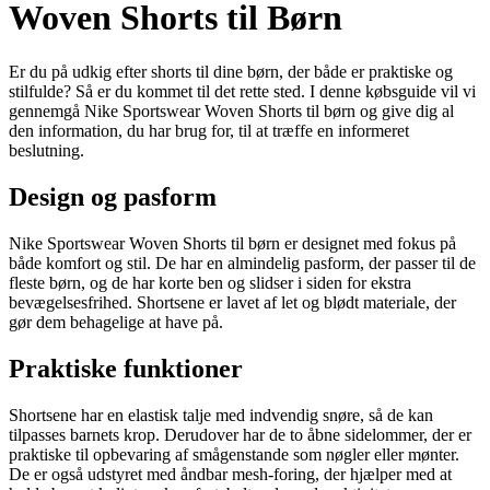
Woven Shorts til Børn
Er du på udkig efter shorts til dine børn, der både er praktiske og
stilfulde? Så er du kommet til det rette sted. I denne købsguide vil vi
gennemgå Nike Sportswear Woven Shorts til børn og give dig al
den information, du har brug for, til at træffe en informeret
beslutning.
Design og pasform
Nike Sportswear Woven Shorts til børn er designet med fokus på
både komfort og stil. De har en almindelig pasform, der passer til de
fleste børn, og de har korte ben og slidser i siden for ekstra
bevægelsesfrihed. Shortsene er lavet af let og blødt materiale, der
gør dem behagelige at have på.
Praktiske funktioner
Shortsene har en elastisk talje med indvendig snøre, så de kan
tilpasses barnets krop. Derudover har de to åbne sidelommer, der er
praktiske til opbevaring af smågenstande som nøgler eller mønter.
De er også udstyret med åndbar mesh-foring, der hjælper med at