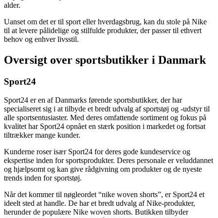
alder.
Uanset om det er til sport eller hverdagsbrug, kan du stole på Nike
til at levere pålidelige og stilfulde produkter, der passer til ethvert
behov og enhver livsstil.
Oversigt over sportsbutikker i Danmark
Sport24
Sport24 er en af ​​Danmarks førende sportsbutikker, der har
specialiseret sig i at tilbyde et bredt udvalg af sportstøj og -udstyr til
alle sportsentusiaster. Med deres omfattende sortiment og fokus på
kvalitet har Sport24 opnået en stærk position i markedet og fortsat
tiltrækker mange kunder.
Kunderne roser især Sport24 for deres gode kundeservice og
ekspertise inden for sportsprodukter. Deres personale er veluddannet
og hjælpsomt og kan give rådgivning om produkter og de nyeste
trends inden for sportstøj.
Når det kommer til nøgleordet “nike woven shorts”, er Sport24 et
ideelt sted at handle. De har et bredt udvalg af Nike-produkter,
herunder de populære Nike woven shorts. Butikken tilbyder