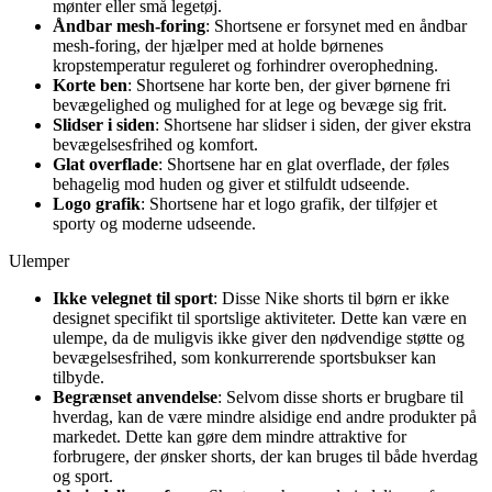
mønter eller små legetøj.
Åndbar mesh-foring
: Shortsene er forsynet med en åndbar
mesh-foring, der hjælper med at holde børnenes
kropstemperatur reguleret og forhindrer overophedning.
Korte ben
: Shortsene har korte ben, der giver børnene fri
bevægelighed og mulighed for at lege og bevæge sig frit.
Slidser i siden
: Shortsene har slidser i siden, der giver ekstra
bevægelsesfrihed og komfort.
Glat overflade
: Shortsene har en glat overflade, der føles
behagelig mod huden og giver et stilfuldt udseende.
Logo grafik
: Shortsene har et logo grafik, der tilføjer et
sporty og moderne udseende.
Ulemper
Ikke velegnet til sport
: Disse Nike shorts til børn er ikke
designet specifikt til sportslige aktiviteter. Dette kan være en
ulempe, da de muligvis ikke giver den nødvendige støtte og
bevægelsesfrihed, som konkurrerende sportsbukser kan
tilbyde.
Begrænset anvendelse
: Selvom disse shorts er brugbare til
hverdag, kan de være mindre alsidige end andre produkter på
markedet. Dette kan gøre dem mindre attraktive for
forbrugere, der ønsker shorts, der kan bruges til både hverdag
og sport.