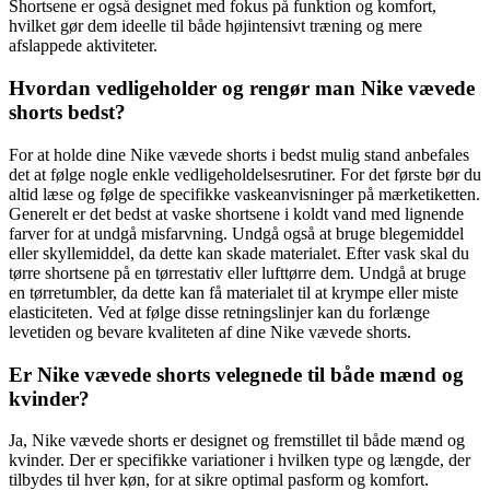
Shortsene er også designet med fokus på funktion og komfort,
hvilket gør dem ideelle til både højintensivt træning og mere
afslappede aktiviteter.
Hvordan vedligeholder og rengør man Nike vævede
shorts bedst?
For at holde dine Nike vævede shorts i bedst mulig stand anbefales
det at følge nogle enkle vedligeholdelsesrutiner. For det første bør du
altid læse og følge de specifikke vaskeanvisninger på mærketiketten.
Generelt er det bedst at vaske shortsene i koldt vand med lignende
farver for at undgå misfarvning. Undgå også at bruge blegemiddel
eller skyllemiddel, da dette kan skade materialet. Efter vask skal du
tørre shortsene på en tørrestativ eller lufttørre dem. Undgå at bruge
en tørretumbler, da dette kan få materialet til at krympe eller miste
elasticiteten. Ved at følge disse retningslinjer kan du forlænge
levetiden og bevare kvaliteten af dine Nike vævede shorts.
Er Nike vævede shorts velegnede til både mænd og
kvinder?
Ja, Nike vævede shorts er designet og fremstillet til både mænd og
kvinder. Der er specifikke variationer i hvilken type og længde, der
tilbydes til hver køn, for at sikre optimal pasform og komfort.