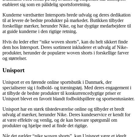
etableret sig som en pålidelig sportsforretning.
Kunderne værdsætter Intersports brede udvalg og deres dedikation
til at levere de bedste produkter på markedet. Butikken tilbyder
forskellige mærker, herunder Nike, og har dygtige medarbejdere til
at guide kunderne i den rigtige retning.
Hvis du leder efter “nike woven shorts”, kan du helt sikkert finde
dem hos Intersport. Deres sortiment inkluderer et udvalg af Nike-
produkter, herunder de populære woven shorts i forskellige farver
og størrelser.
Unisport
Unisport er en førende online sportsbutik i Danmark, der
specialiserer sig i fodbold- og træningstøj. Med deres engagement i
at tilbyde de bedste produkter til konkurrencedygtige priser er
Unisport blevet en favorit blandt fodboldspillere og sportsentusiaster.
Unisport har en stærk tilstedeværelse online og tilbyder et bredt
udvalg af mærker, herunder Nike. Deres kundeservice er kendt for
at være effektiv og venlig, og de kan besvare spørgsmål om
produkter og hjælpe med at finde det rigtige.
Når det gælder “nike woven shorts”, kan Unisport være et ideelt