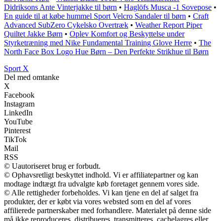
Didriksons Ante Vinterjakke til børn
•
Haglöfs Musca -1 Sovepose
•
En guide til at købe hummel Sport Velcro Sandaler til børn
•
Craft
Advanced SubZero Cykelsko Overtræk
•
Weather Report Piper
Quiltet Jakke Børn
•
Oplev Komfort og Beskyttelse under
Styrketræning med Nike Fundamental Training Glove Herre
•
The
North Face Box Logo Hue Børn – Den Perfekte Strikhue til Børn
Sport X
Del med omtanke
X
Facebook
Instagram
LinkedIn
YouTube
Pinterest
TikTok
Mail
RSS
© Uautoriseret brug er forbudt.
© Ophavsretligt beskyttet indhold. Vi er affiliatepartner og kan
modtage indtægt fra udvalgte køb foretaget gennem vores side.
© Alle rettigheder forbeholdes. Vi kan tjene en del af salget fra
produkter, der er købt via vores websted som en del af vores
affilierede partnerskaber med forhandlere. Materialet på denne side
må ikke reproduceres, distribueres, transmitteres, cachelagres eller