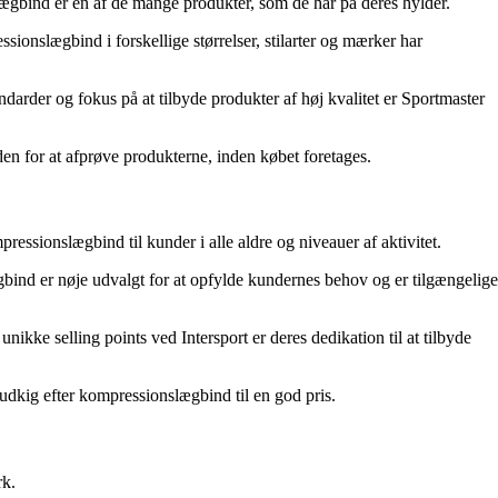
lægbind er en af de mange produkter, som de har på deres hylder.
sionslægbind i forskellige størrelser, stilarter og mærker har
rder og fokus på at tilbyde produkter af høj kvalitet er Sportmaster
en for at afprøve produkterne, inden købet foretages.
ressionslægbind til kunder i alle aldre og niveauer af aktivitet.
gbind er nøje udvalgt for at opfylde kundernes behov og er tilgængelige
kke selling points ved Intersport er deres dedikation til at tilbyde
 udkig efter kompressionslægbind til en god pris.
rk.