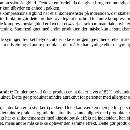
pressionslægbind. Dette er en fordel, da det giver brugeren mulighed fo
er kun tilbyder én enhed i pakken.
e kompressionslægbind har et silikonemønster på indersiden, der skaber e
funktion gør dette produkt overlegent i forhold til andre kompression
te kompressionslægbind er lavet af et 4-vejs strækbart materiale, hvilket 
 træning. Sammenlignet med andre produkter, der måske kun er strækbare
e syninger, hvilket betyder, at der ikke er nogen ujævnheder eller irri
se. I modsætning til andre produkter, der måske har synlige eller ru syn
spandex
: En ulempe ved dette produkt er, at det er lavet af 82% polyami
duktet. Dette gør produktet mindre attraktivt for personer med allergier 
, at der kun er to stykker i pakken. Dette kan være en ulempe for person
ktet mindre praktisk og mindre attraktivt sammenlignet med produkter, de
kt har et silikonemønster med kinesiologisk effekt på indersiden, kan ef
t, mens andre måske ikke oplever den samme effekt. Dette gør produk