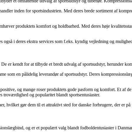
tilbyder et omfattende udvalg af sportsudstyr og tilbehør. Kompressions
handler inden for sportsindustrien. Med deres brede sortiment af kompres
hæver produktets komfort og holdbarhed. Med deres høje kvalitetsstanda
 også i deres ekstra services som f.eks. kyndig vejledning og mulighed
e er kendt for at tilbyde et bredt udvalg af sportsudstyr, herunder komp
ømme som en pålidelig leverandør af sportsudstyr. Deres kompressionslæ
sitive, og mange roser produktets gode pasform og komfort. Et af de uni
es troværdighed og popularitet blandt sportsentusiaster.
 hvilket gør dem til et attraktivt sted for danske forbrugere, der er på
ssionslægbind, og er et populært valg blandt fodboldentusiaster i Danma