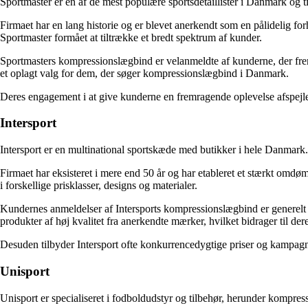
Sportmaster er en af de mest populære sportsdetaillister i Danmark og 
Firmaet har en lang historie og er blevet anerkendt som en pålidelig for
Sportmaster formået at tiltrække et bredt spektrum af kunder.
Sportmasters kompressionslægbind er velanmeldte af kunderne, der frem
et oplagt valg for dem, der søger kompressionslægbind i Danmark.
Deres engagement i at give kunderne en fremragende oplevelse afspejles
Intersport
Intersport er en multinational sportskæde med butikker i hele Danmark. D
Firmaet har eksisteret i mere end 50 år og har etableret et stærkt omd
i forskellige prisklasser, designs og materialer.
Kundernes anmeldelser af Intersports kompressionslægbind er generelt po
produkter af høj kvalitet fra anerkendte mærker, hvilket bidrager til der
Desuden tilbyder Intersport ofte konkurrencedygtige priser og kampagner,
Unisport
Unisport er specialiseret i fodboldudstyr og tilbehør, herunder kompre