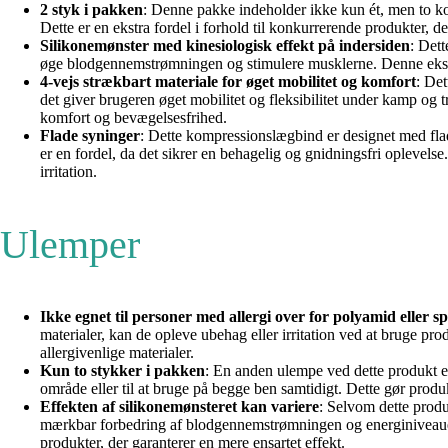
2 styk i pakken
: Denne pakke indeholder ikke kun ét, men to kom
Dette er en ekstra fordel i forhold til konkurrerende produkter, d
Silikonemønster med kinesiologisk effekt på indersiden
: Dett
øge blodgennemstrømningen og stimulere musklerne. Denne ekstra 
4-vejs strækbart materiale for øget mobilitet og komfort
: Det
det giver brugeren øget mobilitet og fleksibilitet under kamp og
komfort og bevægelsesfrihed.
Flade syninger
: Dette kompressionslægbind er designet med flad
er en fordel, da det sikrer en behagelig og gnidningsfri oplevel
irritation.
Ulemper
Ikke egnet til personer med allergi over for polyamid eller 
materialer, kan de opleve ubehag eller irritation ved at bruge pro
allergivenlige materialer.
Kun to stykker i pakken
: En anden ulempe ved dette produkt er
område eller til at bruge på begge ben samtidigt. Dette gør produ
Effekten af silikonemønsteret kan variere
: Selvom dette produ
mærkbar forbedring af blodgennemstrømningen og energiniveaue
produkter, der garanterer en mere ensartet effekt.