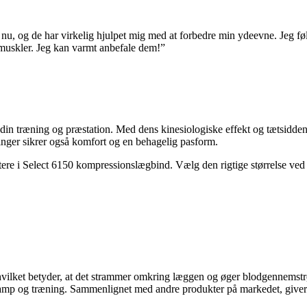
u, og de har virkelig hjulpet mig med at forbedre min ydeevne. Jeg føle
ægmuskler. Jeg kan varmt anbefale dem!”
re din træning og præstation. Med dens kinesiologiske effekt og tætsid
inger sikrer også komfort og en behagelig pasform.
estere i Select 6150 kompressionslægbind. Vælg den rigtige størrelse ved 
hvilket betyder, at det strammer omkring læggen og øger blodgennemstrø
 kamp og træning. Sammenlignet med andre produkter på markedet, giver