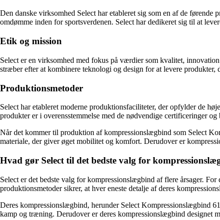
Den danske virksomhed Select har etableret sig som en af de førende pr
omdømme inden for sportsverdenen. Select har dedikeret sig til at leve
Etik og mission
Select er en virksomhed med fokus på værdier som kvalitet, innovation 
stræber efter at kombinere teknologi og design for at levere produkter, d
Produktionsmetoder
Select har etableret moderne produktionsfaciliteter, der opfylder de høj
produkter er i overensstemmelse med de nødvendige certificeringer og 
Når det kommer til produktion af kompressionslægbind som Select Komp
materiale, der giver øget mobilitet og komfort. Derudover er kompress
Hvad gør Select til det bedste valg for kompressionsl
Select er det bedste valg for kompressionslægbind af flere årsager. For
produktionsmetoder sikrer, at hver eneste detalje af deres kompression
Deres kompressionslægbind, herunder Select Kompressionslægbind 6150
kamp og træning. Derudover er deres kompressionslægbind designet med et