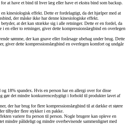
r at have et bind til hver læg eller have et ekstra bind som backup.
n kinesiologisk effekt. Dette er fordelagtigt, da det hjælper med at
sbind, der måske ikke har denne kinesiologiske effekt.
betyder, at det kan strække sig i alle retninger. Dette er en fordel, da
 i en eller to retninger, giver dette kompressionslægbind en overlegen
terende sømme, der kan gnave eller forårsage ubehag under brug. Dette
inger, giver dette kompressionslægbind en overlegen komfort og undgår
d og 18% spandex. Hvis en person har en allergi over for disse
og gør det mindre konkurrencedygtigt i forhold til produkter lavet af
er, der har brug for flere kompressionslægbind til at dække et større
r tilbyder flere stykker i en pakke.
fekten variere fra person til person. Nogle brugere kan opleve en
tet mindre pålideligt og mindre overbevisende sammenlignet med