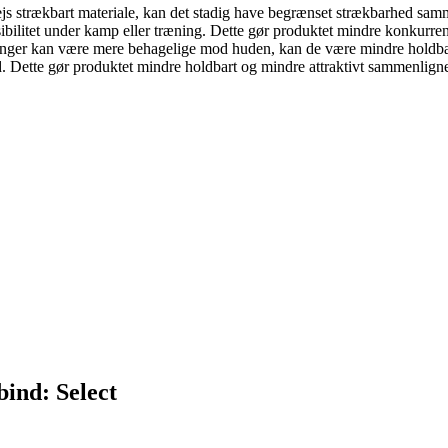
ejs strækbart materiale, kan det stadig have begrænset strækbarhed s
ibilitet under kamp eller træning. Dette gør produktet mindre konkurrence
inger kan være mere behagelige mod huden, kan de være mindre holdbar
r tid. Dette gør produktet mindre holdbart og mindre attraktivt sammenli
ind: Select