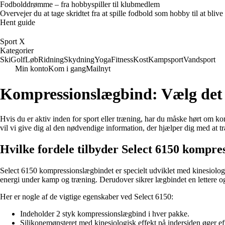
Fodbolddrømme – fra hobbyspiller til klubmedlem
Overvejer du at tage skridtet fra at spille fodbold som hobby til at bl
Hent guide
Sport X
Kategorier
Ski
Golf
Løb
Ridning
Skydning
Yoga
Fitness
Kost
Kampsport
Vandsport
Min konto
Kom i gang
Mailnyt
Kompressionslægbind: Vælg det 
Hvis du er aktiv inden for sport eller træning, har du måske hørt om k
vil vi give dig al den nødvendige information, der hjælper dig med at 
Hvilke fordele tilbyder Select 6150 kompre
Select 6150 kompressionslægbindet er specielt udviklet med kinesiolog
energi under kamp og træning. Derudover sikrer lægbindet en lettere og 
Her er nogle af de vigtige egenskaber ved Select 6150:
Indeholder 2 styk kompressionslægbind i hver pakke.
Silikonemønsteret med kinesiologisk effekt på indersiden øger eff