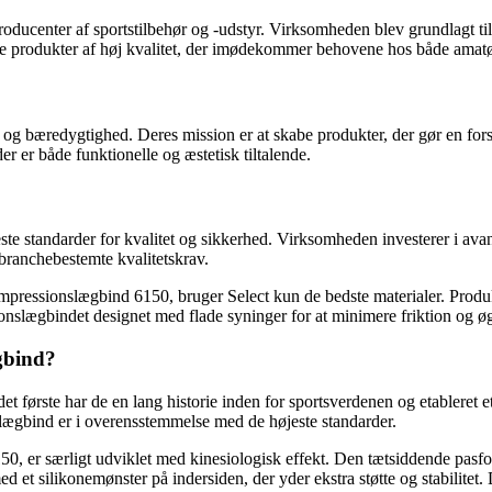
oducenter af sportstilbehør og -udstyr. Virksomheden blev grundlagt til
re produkter af høj kvalitet, der imødekommer behovene hos både amatør-
og bæredygtighed. Deres mission er at skabe produkter, der gør en forsk
er er både funktionelle og æstetisk tiltalende.
este standarder for kvalitet og sikkerhed. Virksomheden investerer i ava
branchebestemte kvalitetskrav.
ressionslægbind 6150, bruger Select kun de bedste materialer. Produk
ionslægbindet designet med flade syninger for at minimere friktion og 
ægbind?
 det første har de en lang historie inden for sportsverdenen og etablere
slægbind er i overensstemmelse med de højeste standarder.
, er særligt udviklet med kinesiologisk effekt. Den tætsiddende pasf
 silikonemønster på indersiden, der yder ekstra støtte og stabilitet. De