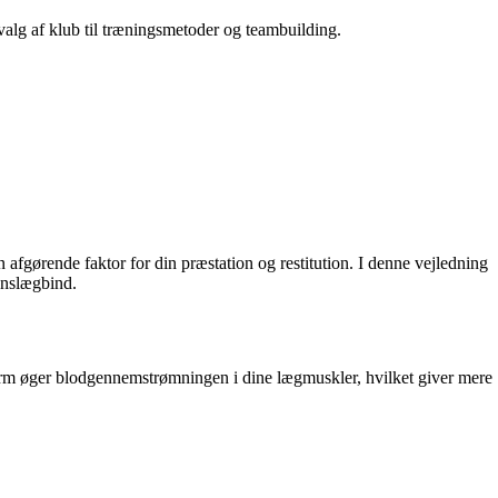
 valg af klub til træningsmetoder og teambuilding.
fgørende faktor for din præstation og restitution. I denne vejledning
onslægbind.
form øger blodgennemstrømningen i dine lægmuskler, hvilket giver mere