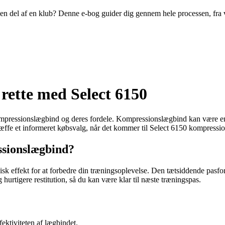
ive en del af en klub? Denne e-bog guider dig gennem hele processen, fra
rette med Select 6150
ompressionslægbind og deres fordele. Kompressionslægbind kan være en a
træffe et informeret købsvalg, når det kommer til Select 6150 kompressi
ssionslægbind?
isk effekt for at forbedre din træningsoplevelse. Den tætsiddende pas
hurtigere restitution, så du kan være klar til næste træningspas.
ektiviteten af lægbindet.