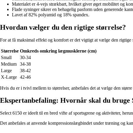
Materialet er 4-vejs strækbart, hvilket giver øget mobilitet og kom
Flade syninger sikrer en behagelig pasform uden generende kant
Lavet af 82% polyamid og 18% spandex.
Hvordan vælger du den rigtige størrelse?
For at få maksimal effekt og komfort er det vigtigt at vælge den rigtig
Størrelse
Omkreds omkring lægmusklerne (cm)
Small
30-34
Medium
34-38
Large
38-42
X-Large
42-46
Hvis du er i tvivl mellem to størrelser, anbefales det at vælge den større
Ekspertanbefaling: Hvornår skal du bruge
Select 6150 er ideelt til en bred vifte af sportsgrene og aktiviteter, he
Det anbefales at anvende kompressionslægbindet under træning og kamp