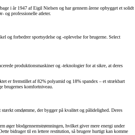
bage i år 1947 af Eigil Nielsen og har gennem årene opbygget et solidt
 og professionelle atleter.
el og forbedrer sportsydelse og -oplevelse for brugerne. Select
ncerede produktionsmaskiner og -teknologier for at sikre, at deres
tet er fremstillet af 82% polyamid og 18% spandex – et strækbart
øge brugernes komfortniveau.
t et stærkt omdømme, der bygger på kvalitet og pålidelighed. Deres
orm øger blodgennemstrømningen, hvilket giver mere energi under
tte bidrager til en lettere restitution, så brugere hurtigt kan komme