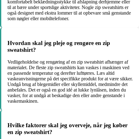
komfortabelt beklædningsstykke til afslapning derhjemme eller
til at bære under sportslige aktiviteter. Nogle zip sweatshirts er
også designet med ekstra lommer til at opbevare små genstande
som nøgler eller mobiltelefoner.
Hvordan skal jeg pleje og rengøre en zip
sweatshirt?
Vedligeholdelse og rengøring af en zip sweatshirt afhænger af
materialet. De fleste zip sweatshirts kan vaskes i maskinen ved
en passende temperatur og derefter lufttørres. Læs altid
vaskeanvisningerne på det specifikke produkt for at være sikker.
Undgå brug af blegemidler eller skyllemiddel, medmindre det
anbefales. Det er også en god idé at lukke lynlåsen, inden du
vasker, for at undgå at beskadige den eller andre genstande i
vaskemaskinen.
Hvilke faktorer skal jeg overveje, når jeg køber
en zip sweatshirt?