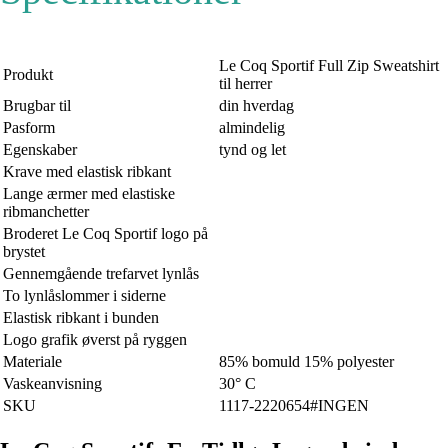
Le Coq Sportif Full Zip Sweatshirt
Produkt
til herrer
Brugbar til
din hverdag
Pasform
almindelig
Egenskaber
tynd og let
Krave med elastisk ribkant
Lange ærmer med elastiske
ribmanchetter
Broderet Le Coq Sportif logo på
brystet
Gennemgående trefarvet lynlås
To lynlåslommer i siderne
Elastisk ribkant i bunden
Logo grafik øverst på ryggen
Materiale
85% bomuld 15% polyester
Vaskeanvisning
30° C
SKU
1117-2220654#INGEN