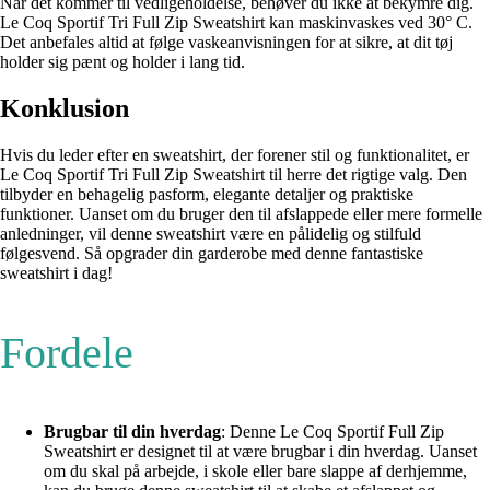
Når det kommer til vedligeholdelse, behøver du ikke at bekymre dig.
Le Coq Sportif Tri Full Zip Sweatshirt kan maskinvaskes ved 30° C.
Det anbefales altid at følge vaskeanvisningen for at sikre, at dit tøj
holder sig pænt og holder i lang tid.
Konklusion
Hvis du leder efter en sweatshirt, der forener stil og funktionalitet, er
Le Coq Sportif Tri Full Zip Sweatshirt til herre det rigtige valg. Den
tilbyder en behagelig pasform, elegante detaljer og praktiske
funktioner. Uanset om du bruger den til afslappede eller mere formelle
anledninger, vil denne sweatshirt være en pålidelig og stilfuld
følgesvend. Så opgrader din garderobe med denne fantastiske
sweatshirt i dag!
Fordele
Brugbar til din hverdag
: Denne Le Coq Sportif Full Zip
Sweatshirt er designet til at være brugbar i din hverdag. Uanset
om du skal på arbejde, i skole eller bare slappe af derhjemme,