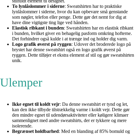
stilfuldt element til designet.
To lynlåslommer i siderne
: Sweatshirten har to praktiske
lynlåslommer i siderne, hvor du kan opbevare små genstande
som nøgler, telefon eller penge. Dette gør det nemt for dig at
have dine vigtigste ting lige ved hånden.
Elastisk ribkant i bunden
: Sweatshirten har en elastisk ribkant
i bunden, hvilket giver en behagelig pasform omkring hofterne.
Det forhindrer også kulde i at trænge ind og holder dig varm.
Logo grafik øverst på ryggen
: Udover det broderede logo på
brystet har denne sweatshirt også en logo grafik øverst på
ryggen. Dette tilføjer et ekstra element af stil og gør sweatshirten
unik.
Ulemper
Ikke egnet til koldt vejr
: Da denne sweatshirt er tynd og let,
kan den ikke tilbyde tilstrækkelig varme i koldt vejr. Dette gør
den mindre egnet til udendørsaktiviteter eller køligere klimaer
sammenlignet med andre sweatshirts, der er tykkere og mere
isolerende.
Begrænset holdbarhed
: Med en blanding af 85% bomuld og