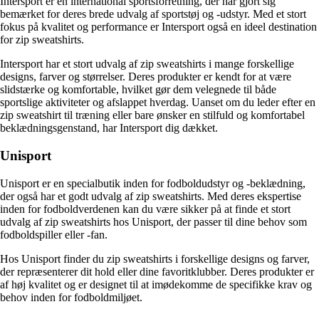
Intersport er en international sportsforretning, der har gjort sig
bemærket for deres brede udvalg af sportstøj og -udstyr. Med et stort
fokus på kvalitet og performance er Intersport også en ideel destination
for zip sweatshirts.
Intersport har et stort udvalg af zip sweatshirts i mange forskellige
designs, farver og størrelser. Deres produkter er kendt for at være
slidstærke og komfortable, hvilket gør dem velegnede til både
sportslige aktiviteter og afslappet hverdag. Uanset om du leder efter en
zip sweatshirt til træning eller bare ønsker en stilfuld og komfortabel
beklædningsgenstand, har Intersport dig dækket.
Unisport
Unisport er en specialbutik inden for fodboldudstyr og -beklædning,
der også har et godt udvalg af zip sweatshirts. Med deres ekspertise
inden for fodboldverdenen kan du være sikker på at finde et stort
udvalg af zip sweatshirts hos Unisport, der passer til dine behov som
fodboldspiller eller -fan.
Hos Unisport finder du zip sweatshirts i forskellige designs og farver,
der repræsenterer dit hold eller dine favoritklubber. Deres produkter er
af høj kvalitet og er designet til at imødekomme de specifikke krav og
behov inden for fodboldmiljøet.