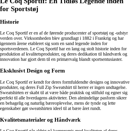
Le Coq Sportif: En Tidløs Legende inden
for Sportstøj
Historie
Le Coq Sportif er en af de førende producenter af sportstøj og -udstyr
verden over. Virksomheden blev grundlagt i 1882 i Frankrig og har
igennem årene etableret sig som en sand legende inden for
sportsverdenen. Le Coq Sportif har en lang og stolt historie inden for
produktion af kvalitetsprodukter, og deres dedikation til håndværk og
innovation har gjort dem til en primærvalg blandt sportsentusiaster.
Eksklusivt Design og Form
Le Coq Sportif er kendt for deres formfuldendte designs og innovative
produkter, og deres Full Zip Sweatshirt til herrer er ingen undtagelse.
Sweatshirten er skabt til at være både praktisk og stilfuld og egner sig
perfekt til alle hverdagens aktiviteter. Den almindelige pasform sikrer
en behagelig og naturlig bæreoplevelse, mens de tynde og lette
egenskaber gør sweatshirten ideel til at bære året rundt.
Kvalitetsmaterialer og Håndværk
Le Coq Sportif går aldrig på kompromis med kvaliteten af deres