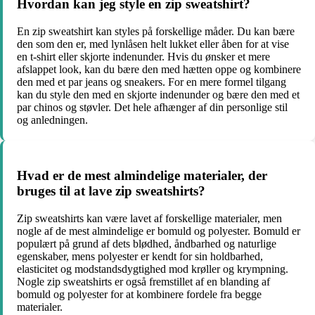
Hvordan kan jeg style en zip sweatshirt?
En zip sweatshirt kan styles på forskellige måder. Du kan bære
den som den er, med lynlåsen helt lukket eller åben for at vise
en t-shirt eller skjorte indenunder. Hvis du ønsker et mere
afslappet look, kan du bære den med hætten oppe og kombinere
den med et par jeans og sneakers. For en mere formel tilgang
kan du style den med en skjorte indenunder og bære den med et
par chinos og støvler. Det hele afhænger af din personlige stil
og anledningen.
Hvad er de mest almindelige materialer, der
bruges til at lave zip sweatshirts?
Zip sweatshirts kan være lavet af forskellige materialer, men
nogle af de mest almindelige er bomuld og polyester. Bomuld er
populært på grund af dets blødhed, åndbarhed og naturlige
egenskaber, mens polyester er kendt for sin holdbarhed,
elasticitet og modstandsdygtighed mod krøller og krympning.
Nogle zip sweatshirts er også fremstillet af en blanding af
bomuld og polyester for at kombinere fordele fra begge
materialer.