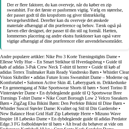
Der er flere faktorer, du kan overveje, når du køber en zip
sweatshirt. For det første er pasformen vigtig. Vælg en størrelse,
der passer godt til din kropsform og giver tilstrækkelig
bevægelsesfrihed. Derefter kan du overveje det ønskede
materiale afhængigt af din præference og behov. Tænk også på
farven eller designet, der passer til din stil og formål. Hætten,
lommernes placering og andre ekstra funktioner kan også være
vigtige afhængigt af dine præferencer eller anvendelsesområder.
Andre populære artikler:
Nike Pro 3 Korte Træningstights Dame
•
Ellesse Velly Hue – En Smart Strikhue til Hverdagsbrug
•
Guide til
køb af adidas 3-Pak Crew Neck T-shirt til herrer
•
Guide til køb af
adidas Terrex Trailmaker Rain Ready Vandresko Børn
•
Whistler Clear
Vision Skibriller
•
adidas Future Icons Sweatshirt Dame – Moderne og
Komfortabel
•
Salomon Active Skin 4L Løberygsæk m. Drikkedunke
•
En gennemgang af Nike Sportswear Shorts til børn
•
Sorel Torino II
Vinterstøvler Dame
•
En dybdegående guide til Q Sportswear Bree
Trænings T-shirt Dame
•
Nike Court Borough Low 2 Velcro Sneakers
Børn
•
ZigZag Elsa Bikini Børn: Den Perfekte Bikini til Dine Børn
•
Whistler Suscol Støvler Dame: Kvalitet og Stil til Din Garderobe
•
New Balance Heat Grid Half Zip Løbetrøje Herre
•
Mizuno Wave
Inspire 18 Løbesko Dame
•
En dybdegående guide til adidas Predator
Edge.3 FG fodboldstøvler til børn
•
Alt hvad du behøver at vide om