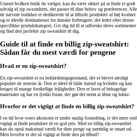
Uanset hvilken butik du vælger, kan du være sikker på at finde et godt
udvalg af zip sweatshirts, der passer til dine behov og præferencer. Alle
de nævnte butikker er dedikerede til at tilbyde produkter af høj kvalitet
og er ideelle destinationer for danske forbrugere, der leder efter denne
specifikke produktkategori. Giv dig tid til at udforske deres sortimenter
og find den perfekte zip sweatshirt til dig.
Guide til at finde en billig zip-sweatshirt:
Sådan får du mest værdi for pengene
Hvad er en zip-sweatshirt?
En zip-sweatshirt er en beklædningsgenstand, der er blevet utroligt
populær de seneste år. Den er ideel til både mænd og kvinder og kan
bruges til mange forskellige lejligheder. Den er lavet af behagelige
materialer og har en lynlås foran, der gør det nemt at åbne og lukke.
Hvorfor er det vigtigt at finde en billig zip-sweatshirt?
I en tid hvor vores økonomi er under stadig forandring, er det mere end
vigtigt at finde produkter til en god pris. Med en billig zip-sweatshirt
kan du opnå maksimal værdi for dine penge og samtidig se smart ud.
Men hvorfor er det så vigtigt at finde den på tilbud?