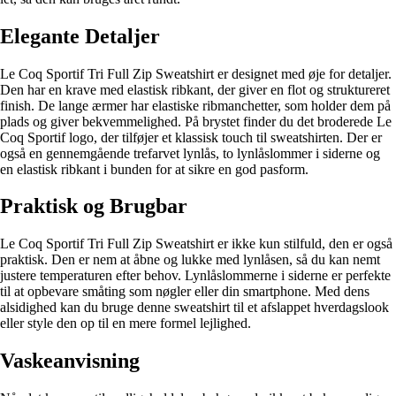
Elegante Detaljer
Le Coq Sportif Tri Full Zip Sweatshirt er designet med øje for detaljer.
Den har en krave med elastisk ribkant, der giver en flot og struktureret
finish. De lange ærmer har elastiske ribmanchetter, som holder dem på
plads og giver bekvemmelighed. På brystet finder du det broderede Le
Coq Sportif logo, der tilføjer et klassisk touch til sweatshirten. Der er
også en gennemgående trefarvet lynlås, to lynlåslommer i siderne og
en elastisk ribkant i bunden for at sikre en god pasform.
Praktisk og Brugbar
Le Coq Sportif Tri Full Zip Sweatshirt er ikke kun stilfuld, den er også
praktisk. Den er nem at åbne og lukke med lynlåsen, så du kan nemt
justere temperaturen efter behov. Lynlåslommerne i siderne er perfekte
til at opbevare småting som nøgler eller din smartphone. Med dens
alsidighed kan du bruge denne sweatshirt til et afslappet hverdagslook
eller style den op til en mere formel lejlighed.
Vaskeanvisning