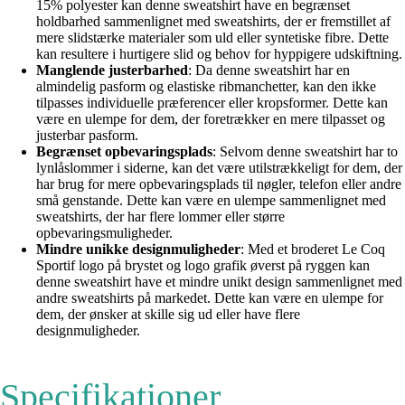
15% polyester kan denne sweatshirt have en begrænset
holdbarhed sammenlignet med sweatshirts, der er fremstillet af
mere slidstærke materialer som uld eller syntetiske fibre. Dette
kan resultere i hurtigere slid og behov for hyppigere udskiftning.
Manglende justerbarhed
: Da denne sweatshirt har en
almindelig pasform og elastiske ribmanchetter, kan den ikke
tilpasses individuelle præferencer eller kropsformer. Dette kan
være en ulempe for dem, der foretrækker en mere tilpasset og
justerbar pasform.
Begrænset opbevaringsplads
: Selvom denne sweatshirt har to
lynlåslommer i siderne, kan det være utilstrækkeligt for dem, der
har brug for mere opbevaringsplads til nøgler, telefon eller andre
små genstande. Dette kan være en ulempe sammenlignet med
sweatshirts, der har flere lommer eller større
opbevaringsmuligheder.
Mindre unikke designmuligheder
: Med et broderet Le Coq
Sportif logo på brystet og logo grafik øverst på ryggen kan
denne sweatshirt have et mindre unikt design sammenlignet med
andre sweatshirts på markedet. Dette kan være en ulempe for
dem, der ønsker at skille sig ud eller have flere
designmuligheder.
Specifikationer