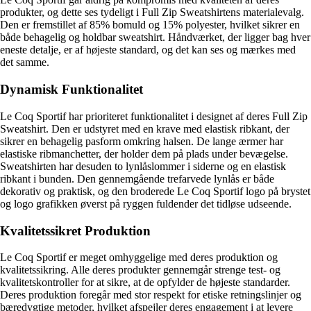
produkter, og dette ses tydeligt i Full Zip Sweatshirtens materialevalg.
Den er fremstillet af 85% bomuld og 15% polyester, hvilket sikrer en
både behagelig og holdbar sweatshirt. Håndværket, der ligger bag hver
eneste detalje, er af højeste standard, og det kan ses og mærkes med
det samme.
Dynamisk Funktionalitet
Le Coq Sportif har prioriteret funktionalitet i designet af deres Full Zip
Sweatshirt. Den er udstyret med en krave med elastisk ribkant, der
sikrer en behagelig pasform omkring halsen. De lange ærmer har
elastiske ribmanchetter, der holder dem på plads under bevægelse.
Sweatshirten har desuden to lynlåslommer i siderne og en elastisk
ribkant i bunden. Den gennemgående trefarvede lynlås er både
dekorativ og praktisk, og den broderede Le Coq Sportif logo på brystet
og logo grafikken øverst på ryggen fuldender det tidløse udseende.
Kvalitetssikret Produktion
Le Coq Sportif er meget omhyggelige med deres produktion og
kvalitetssikring. Alle deres produkter gennemgår strenge test- og
kvalitetskontroller for at sikre, at de opfylder de højeste standarder.
Deres produktion foregår med stor respekt for etiske retningslinjer og
bæredygtige metoder, hvilket afspejler deres engagement i at levere