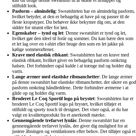
kan du bruge denne sweatshirt til at skabe et afslappet og
stilfuldt look.
Pasform – almindelig
: Sweatshirten har en almindelig pasform,
hvilket betyder, at den er behagelig at have på og passer til de
fleste kropstyper. Du behøver ikke bekymre dig om, at den
sidder for stramt eller for løst.
Egenskaber – tynd og let
: Denne sweatshirt er tynd og let,
hvilket gør den ideel til forår og sommer. Du kan bære den som
et let lag over en t-shirt eller bruge den som en let jakke på
kølige sommeraftener.
Krave med elastisk ribkant
: Sweatshirten har en krave med
elastisk ribkant, hvilket giver en behagelig pasform omkring
halsen. Det forhindrer også kulde i at trænge ind og holder dig
varm.
Lange ærmer med elastiske ribmanchetter
: De lange ærmer
på denne sweatshirt har elastiske ribmanchetter, der sikrer en god
pasform omkring håndleddene. Dette forhindrer ærmerne i at
glide op og holder dig varm.
Broderet Le Coq Sportif logo på brystet
: Sweatshirten har et
broderet Le Coq Sportif logo på brystet, hvilket tilføjer et
stilfuldt og sporty touch til designet. Det viser også, at du har
valgt en kvalitetsprodukt fra et anerkendt mærke.
Gennemgående trefarvet lynlås
: Denne sweatshirt har en
gennemgående trefarvet lynlås, der giver dig mulighed for at
justere åbningen og ventilationen efter behov. Det tilføjer også et