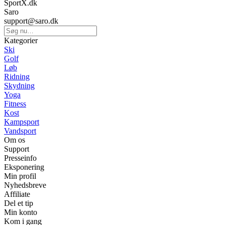
SportX.dk
Saro
support@saro.dk
Kategorier
Ski
Golf
Løb
Ridning
Skydning
Yoga
Fitness
Kost
Kampsport
Vandsport
Om os
Support
Presseinfo
Eksponering
Min profil
Nyhedsbreve
Affiliate
Del et tip
Min konto
Kom i gang