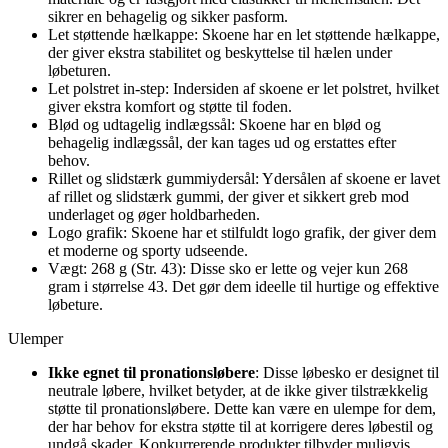
sikrer en behagelig og sikker pasform.
Let støttende hælkappe: Skoene har en let støttende hælkappe,
der giver ekstra stabilitet og beskyttelse til hælen under
løbeturen.
Let polstret in-step: Indersiden af skoene er let polstret, hvilket
giver ekstra komfort og støtte til foden.
Blød og udtagelig indlægssål: Skoene har en blød og
behagelig indlægssål, der kan tages ud og erstattes efter
behov.
Rillet og slidstærk gummiydersål: Ydersålen af skoene er lavet
af rillet og slidstærk gummi, der giver et sikkert greb mod
underlaget og øger holdbarheden.
Logo grafik: Skoene har et stilfuldt logo grafik, der giver dem
et moderne og sporty udseende.
Vægt: 268 g (Str. 43): Disse sko er lette og vejer kun 268
gram i størrelse 43. Det gør dem ideelle til hurtige og effektive
løbeture.
Ulemper
Ikke egnet til pronationsløbere
: Disse løbesko er designet til
neutrale løbere, hvilket betyder, at de ikke giver tilstrækkelig
støtte til pronationsløbere. Dette kan være en ulempe for dem,
der har behov for ekstra støtte til at korrigere deres løbestil og
undgå skader. Konkurrerende produkter tilbyder muligvis