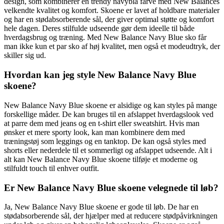
design, som kombinerer en trendy navyblå farve med New Balances
velkendte kvalitet og komfort. Skoene er lavet af holdbare materialer
og har en stødabsorberende sål, der giver optimal støtte og komfort
hele dagen. Deres stilfulde udseende gør dem ideelle til både
hverdagsbrug og træning. Med New Balance Navy Blue sko får
man ikke kun et par sko af høj kvalitet, men også et modeudtryk, der
skiller sig ud.
Hvordan kan jeg style New Balance Navy Blue
skoene?
New Balance Navy Blue skoene er alsidige og kan styles på mange
forskellige måder. De kan bruges til en afslappet hverdagslook ved
at parre dem med jeans og en t-shirt eller sweatshirt. Hvis man
ønsker et mere sporty look, kan man kombinere dem med
træningstøj som leggings og en tanktop. De kan også styles med
shorts eller nederdele til et sommerligt og afslappet udseende. Alt i
alt kan New Balance Navy Blue skoene tilføje et moderne og
stilfuldt touch til enhver outfit.
Er New Balance Navy Blue skoene velegnede til løb?
Ja, New Balance Navy Blue skoene er gode til løb. De har en
stødabsorberende sål, der hjælper med at reducere stødpåvirkningen