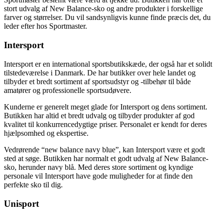
stort udvalg af New Balance-sko og andre produkter i forskellige
farver og størrelser. Du vil sandsynligvis kunne finde præcis det, du
leder efter hos Sportmaster.
Intersport
Intersport er en international sportsbutikskæde, der også har et solidt
tilstedeværelse i Danmark. De har butikker over hele landet og
tilbyder et bredt sortiment af sportsudstyr og -tilbehør til både
amatører og professionelle sportsudøvere.
Kunderne er generelt meget glade for Intersport og dens sortiment.
Butikken har altid et bredt udvalg og tilbyder produkter af god
kvalitet til konkurrencedygtige priser. Personalet er kendt for deres
hjælpsomhed og ekspertise.
Vedrørende “new balance navy blue”, kan Intersport være et godt
sted at søge. Butikken har normalt et godt udvalg af New Balance-
sko, herunder navy blå. Med deres store sortiment og kyndige
personale vil Intersport have gode muligheder for at finde den
perfekte sko til dig.
Unisport