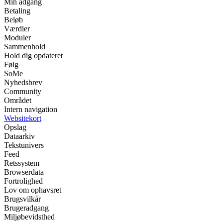
Min adgang
Betaling
Beløb
Værdier
Moduler
Sammenhold
Hold dig opdateret
Følg
SoMe
Nyhedsbrev
Community
Området
Intern navigation
Websitekort
Opslag
Dataarkiv
Tekstunivers
Feed
Retssystem
Browserdata
Fortrolighed
Lov om ophavsret
Brugsvilkår
Brugeradgang
Miljøbevidsthed