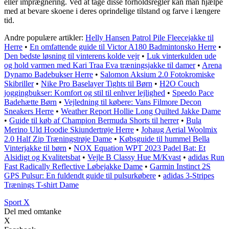
eller imprægnering. Ved at tage disse forholdsregler kan man hjælpe
med at bevare skoene i deres oprindelige tilstand og farve i længere
tid.
Andre populære artikler:
Helly Hansen Patrol Pile Fleecejakke til
Herre
•
En omfattende guide til Victor A180 Badmintonsko Herre
•
Den bedste løsning til vinterens kolde vejr
•
Luk vinterkulden ude
og hold varmen med Kari Traa Eva træningsjakke til damer
•
Arena
Dynamo Badebukser Herre
•
Salomon Aksium 2.0 Fotokromiske
Skibriller
•
Nike Pro Baselayer Tights til Børn
•
H2O Couch
joggingbukser: Komfort og stil til enhver lejlighed
•
Speedo Pace
Badehætte Børn
•
Vejledning til købere: Vans Filmore Decon
Sneakers Herre
•
Weather Report Hollie Long Quilted Jakke Dame
•
Guide til køb af Champion Bermuda Shorts til herrer
•
Bula
Merino Uld Hoodie Skiundertrøje Herre
•
Johaug Aerial Woolmix
2.0 Half Zip Træningstrøje Dame
•
Købsguide til hummel Bella
Vinterjakke til børn
•
NOX Equation WPT 2023 Padel Bat: Et
Alsidigt og Kvalitetsbat
•
Vejle B Classy Hue M/Kvast
•
adidas Run
Fast Radically Reflective Løbejakke Dame
•
Garmin Instinct 2S
GPS Pulsur: En fuldendt guide til pulsurkøbere
•
adidas 3-Stripes
Trænings T-shirt Dame
Sport X
Del med omtanke
X