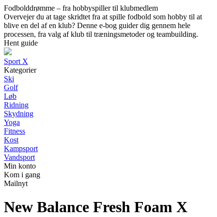
Fodbolddrømme – fra hobbyspiller til klubmedlem
Overvejer du at tage skridtet fra at spille fodbold som hobby til at
blive en del af en klub? Denne e-bog guider dig gennem hele
processen, fra valg af klub til træningsmetoder og teambuilding.
Hent guide
Sport X
Kategorier
Ski
Golf
Løb
Ridning
Skydning
Yoga
Fitness
Kost
Kampsport
Vandsport
Min konto
Kom i gang
Mailnyt
New Balance Fresh Foam X