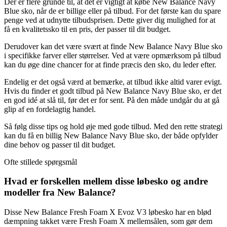
Der er flere grunde til, at det er vigtigt at købe New Balance Navy
Blue sko, når de er billige eller på tilbud. For det første kan du spare
penge ved at udnytte tilbudsprisen. Dette giver dig mulighed for at
få en kvalitetssko til en pris, der passer til dit budget.
Derudover kan det være svært at finde New Balance Navy Blue sko
i specifikke farver eller størrelser. Ved at være opmærksom på tilbud
kan du øge dine chancer for at finde præcis den sko, du leder efter.
Endelig er det også værd at bemærke, at tilbud ikke altid varer evigt.
Hvis du finder et godt tilbud på New Balance Navy Blue sko, er det
en god idé at slå til, før det er for sent. På den måde undgår du at gå
glip af en fordelagtig handel.
Så følg disse tips og hold øje med gode tilbud. Med den rette strategi
kan du få en billig New Balance Navy Blue sko, der både opfylder
dine behov og passer til dit budget.
Ofte stillede spørgsmål
Hvad er forskellen mellem disse løbesko og andre
modeller fra New Balance?
Disse New Balance Fresh Foam X Evoz V3 løbesko har en blød
dæmpning takket være Fresh Foam X mellemsålen, som gør dem