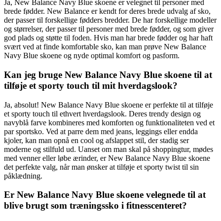
Ja, New Balance Navy Blue skoene er velegnet til personer med
brede fødder. New Balance er kendt for deres brede udvalg af sko,
der passer til forskellige fødders bredder. De har forskellige modeller
og størrelser, der passer til personer med brede fødder, og som giver
god plads og støtte til foden. Hvis man har brede fødder og har haft
svært ved at finde komfortable sko, kan man prøve New Balance
Navy Blue skoene og nyde optimal komfort og pasform.
Kan jeg bruge New Balance Navy Blue skoene til at
tilføje et sporty touch til mit hverdagslook?
Ja, absolut! New Balance Navy Blue skoene er perfekte til at tilføje
et sporty touch til ethvert hverdagslook. Deres trendy design og
navyblå farve kombineres med komforten og funktionaliteten ved et
par sportsko. Ved at parre dem med jeans, leggings eller endda
kjoler, kan man opnå en cool og afslappet stil, der stadig ser
moderne og stilfuld ud. Uanset om man skal på shoppingtur, mødes
med venner eller løbe ærinder, er New Balance Navy Blue skoene
det perfekte valg, når man ønsker at tilføje et sporty twist til sin
påklædning.
Er New Balance Navy Blue skoene velegnede til at
blive brugt som træningssko i fitnesscenteret?