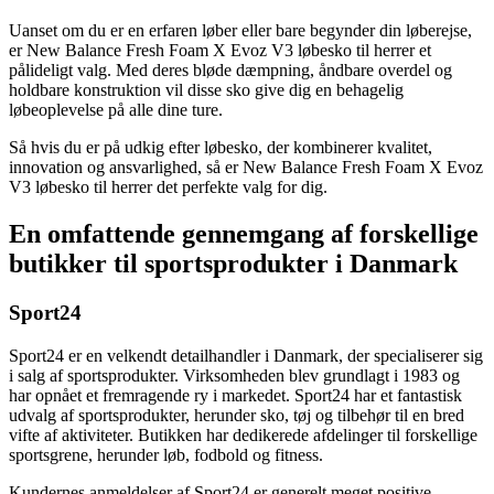
Uanset om du er en erfaren løber eller bare begynder din løberejse,
er New Balance Fresh Foam X Evoz V3 løbesko til herrer et
pålideligt valg. Med deres bløde dæmpning, åndbare overdel og
holdbare konstruktion vil disse sko give dig en behagelig
løbeoplevelse på alle dine ture.
Så hvis du er på udkig efter løbesko, der kombinerer kvalitet,
innovation og ansvarlighed, så er New Balance Fresh Foam X Evoz
V3 løbesko til herrer det perfekte valg for dig.
En omfattende gennemgang af forskellige
butikker til sportsprodukter i Danmark
Sport24
Sport24 er en velkendt detailhandler i Danmark, der specialiserer sig
i salg af sportsprodukter. Virksomheden blev grundlagt i 1983 og
har opnået et fremragende ry i markedet. Sport24 har et fantastisk
udvalg af sportsprodukter, herunder sko, tøj og tilbehør til en bred
vifte af aktiviteter. Butikken har dedikerede afdelinger til forskellige
sportsgrene, herunder løb, fodbold og fitness.
Kundernes anmeldelser af Sport24 er generelt meget positive.