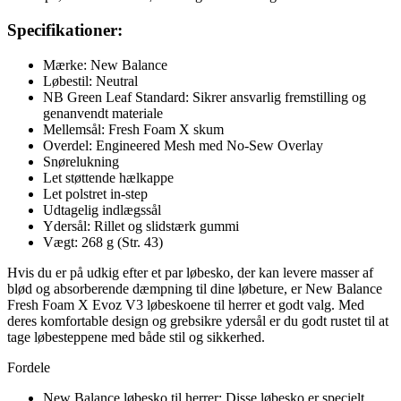
Specifikationer:
Mærke: New Balance
Løbestil: Neutral
NB Green Leaf Standard: Sikrer ansvarlig fremstilling og
genanvendt materiale
Mellemsål: Fresh Foam X skum
Overdel: Engineered Mesh med No-Sew Overlay
Snørelukning
Let støttende hælkappe
Let polstret in-step
Udtagelig indlægssål
Ydersål: Rillet og slidstærk gummi
Vægt: 268 g (Str. 43)
Hvis du er på udkig efter et par løbesko, der kan levere masser af
blød og absorberende dæmpning til dine løbeture, er New Balance
Fresh Foam X Evoz V3 løbeskoene til herrer et godt valg. Med
deres komfortable design og grebsikre ydersål er du godt rustet til at
tage løbesteppene med både stil og sikkerhed.
Fordele
New Balance løbesko til herrer: Disse løbesko er specielt