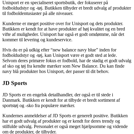
Unisport er en specialiseret sportsbutik, der fokuserer på
fodboldudstyr og -tøj. Butikken tilbyder et bredt udvalg af produkter
til fodboldentusiaster på alle niveauer.
Kunderne er meget positive over for Unisport og dets produkter.
Butikken er kendt for at have produkter af høj kvalitet og en bred
vifte af muligheder. Unisport har også et godt omdømme, når det
kommer til levering og kundeservice.
Hvis du er på udkig efter “new balance navy blue” inden for
fodboldudstyr og -tøj, kan Unisport være et godt sted at lede.
Selvom deres primære fokus er fodbold, har de stadig et godt udvalg
af sko og tøj fra kendte mærker som New Balance. Du kan finde
navy blå produkter hos Unisport, der passer til dit behov.
JD Sports
JD Sports er en engelsk detailhandler, der også er til stede i
Danmark. Butikken er kendt for at tilbyde et bredt sortiment af
sportstøj og -sko fra populære mærker.
Kundernes anmeldelser af JD Sports er generelt positive. Butikken
har et godt udvalg af produkter og er kendt for deres trendy og
stilfulde udvalg. Personalet er også meget hjælpsomme og vidende
om de produkter, de tilbyder.