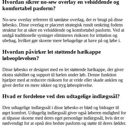
Hvordan sikrer no-sew overlay en velsiddende og
komfortabel pasform?
No-sew overlay refererer til sømløse overlag, der er brugt på disse
løbesko. Disse overlag er placeret strategisk rundt omkring fodens
struktur for at sikre en velsiddende og komfortabel pasform. Ved at
undgå traditionelle syninger elimineres risikoen for irritation og
ubehag, hvilket gør skoene mere behagelige at have på og løbe i.
Hvordan påvirker let støttende hælkappe
løbeoplevelsen?
Disse løbesko er designet med en let støttende hælkappe, der giver
ekstra stabilitet og support til hælen under løb. Denne funktion
hjælper med at reducere risikoen for at vride eller skade anklen og
giver derfor en mere sikker og tryg løbeoplevelse.
Hvad er fordelene ved den udtagelige indlægssål?
Den udtagelige indlægssål i disse løbesko er blød og bidrager til
øget komfort. Udtagelig indlægssål giver også løberen mulighed for
at tilpasse skoene med deres eget personlige indlægssål, hvis det er
nødvendigt for at opnå den bedste pasform og støtte til deres fødder.