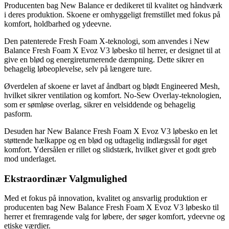
Producenten bag New Balance er dedikeret til kvalitet og håndværk
i deres produktion. Skoene er omhyggeligt fremstillet med fokus på
komfort, holdbarhed og ydeevne.
Den patenterede Fresh Foam X-teknologi, som anvendes i New
Balance Fresh Foam X Evoz V3 løbesko til herrer, er designet til at
give en blød og energireturnerende dæmpning. Dette sikrer en
behagelig løbeoplevelse, selv på længere ture.
Øverdelen af skoene er lavet af åndbart og blødt Engineered Mesh,
hvilket sikrer ventilation og komfort. No-Sew Overlay-teknologien,
som er sømløse overlag, sikrer en velsiddende og behagelig
pasform.
Desuden har New Balance Fresh Foam X Evoz V3 løbesko en let
støttende hælkappe og en blød og udtagelig indlægssål for øget
komfort. Ydersålen er rillet og slidstærk, hvilket giver et godt greb
mod underlaget.
Ekstraordinær Valgmulighed
Med et fokus på innovation, kvalitet og ansvarlig produktion er
producenten bag New Balance Fresh Foam X Evoz V3 løbesko til
herrer et fremragende valg for løbere, der søger komfort, ydeevne og
etiske værdier.