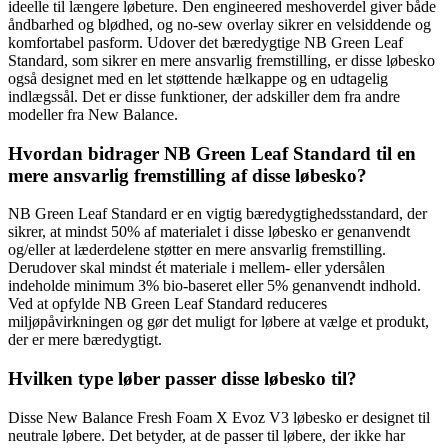
ideelle til længere løbeture. Den engineered meshoverdel giver både
åndbarhed og blødhed, og no-sew overlay sikrer en velsiddende og
komfortabel pasform. Udover det bæredygtige NB Green Leaf
Standard, som sikrer en mere ansvarlig fremstilling, er disse løbesko
også designet med en let støttende hælkappe og en udtagelig
indlægssål. Det er disse funktioner, der adskiller dem fra andre
modeller fra New Balance.
Hvordan bidrager NB Green Leaf Standard til en
mere ansvarlig fremstilling af disse løbesko?
NB Green Leaf Standard er en vigtig bæredygtighedsstandard, der
sikrer, at mindst 50% af materialet i disse løbesko er genanvendt
og/eller at læderdelene støtter en mere ansvarlig fremstilling.
Derudover skal mindst ét materiale i mellem- eller ydersålen
indeholde minimum 3% bio-baseret eller 5% genanvendt indhold.
Ved at opfylde NB Green Leaf Standard reduceres
miljøpåvirkningen og gør det muligt for løbere at vælge et produkt,
der er mere bæredygtigt.
Hvilken type løber passer disse løbesko til?
Disse New Balance Fresh Foam X Evoz V3 løbesko er designet til
neutrale løbere. Det betyder, at de passer til løbere, der ikke har