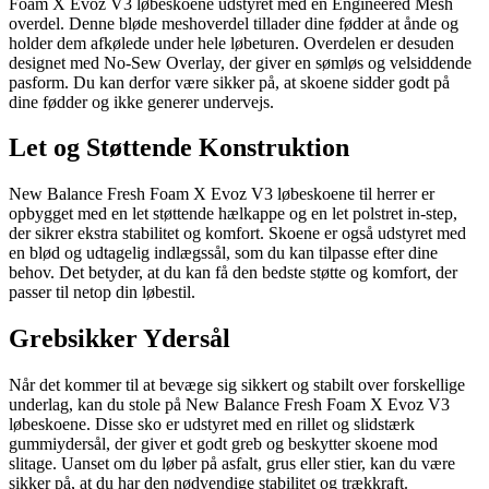
Foam X Evoz V3 løbeskoene udstyret med en Engineered Mesh
overdel. Denne bløde meshoverdel tillader dine fødder at ånde og
holder dem afkølede under hele løbeturen. Overdelen er desuden
designet med No-Sew Overlay, der giver en sømløs og velsiddende
pasform. Du kan derfor være sikker på, at skoene sidder godt på
dine fødder og ikke generer undervejs.
Let og Støttende Konstruktion
New Balance Fresh Foam X Evoz V3 løbeskoene til herrer er
opbygget med en let støttende hælkappe og en let polstret in-step,
der sikrer ekstra stabilitet og komfort. Skoene er også udstyret med
en blød og udtagelig indlægssål, som du kan tilpasse efter dine
behov. Det betyder, at du kan få den bedste støtte og komfort, der
passer til netop din løbestil.
Grebsikker Ydersål
Når det kommer til at bevæge sig sikkert og stabilt over forskellige
underlag, kan du stole på New Balance Fresh Foam X Evoz V3
løbeskoene. Disse sko er udstyret med en rillet og slidstærk
gummiydersål, der giver et godt greb og beskytter skoene mod
slitage. Uanset om du løber på asfalt, grus eller stier, kan du være
sikker på, at du har den nødvendige stabilitet og trækkraft.