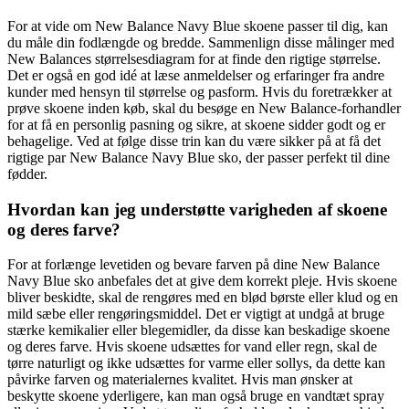
For at vide om New Balance Navy Blue skoene passer til dig, kan
du måle din fodlængde og bredde. Sammenlign disse målinger med
New Balances størrelsesdiagram for at finde den rigtige størrelse.
Det er også en god idé at læse anmeldelser og erfaringer fra andre
kunder med hensyn til størrelse og pasform. Hvis du foretrækker at
prøve skoene inden køb, skal du besøge en New Balance-forhandler
for at få en personlig pasning og sikre, at skoene sidder godt og er
behagelige. Ved at følge disse trin kan du være sikker på at få det
rigtige par New Balance Navy Blue sko, der passer perfekt til dine
fødder.
Hvordan kan jeg understøtte varigheden af skoene
og deres farve?
For at forlænge levetiden og bevare farven på dine New Balance
Navy Blue sko anbefales det at give dem korrekt pleje. Hvis skoene
bliver beskidte, skal de rengøres med en blød børste eller klud og en
mild sæbe eller rengøringsmiddel. Det er vigtigt at undgå at bruge
stærke kemikalier eller blegemidler, da disse kan beskadige skoene
og deres farve. Hvis skoene udsættes for vand eller regn, skal de
tørre naturligt og ikke udsættes for varme eller sollys, da dette kan
påvirke farven og materialernes kvalitet. Hvis man ønsker at
beskytte skoene yderligere, kan man også bruge en vandtæt spray