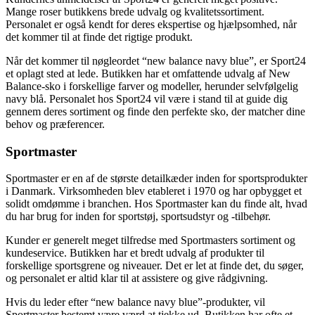
Mange roser butikkens brede udvalg og kvalitetssortiment.
Personalet er også kendt for deres ekspertise og hjælpsomhed, når
det kommer til at finde det rigtige produkt.
Når det kommer til nøgleordet “new balance navy blue”, er Sport24
et oplagt sted at lede. Butikken har et omfattende udvalg af New
Balance-sko i forskellige farver og modeller, herunder selvfølgelig
navy blå. Personalet hos Sport24 vil være i stand til at guide dig
gennem deres sortiment og finde den perfekte sko, der matcher dine
behov og præferencer.
Sportmaster
Sportmaster er en af de største detailkæder inden for sportsprodukter
i Danmark. Virksomheden blev etableret i 1970 og har opbygget et
solidt omdømme i branchen. Hos Sportmaster kan du finde alt, hvad
du har brug for inden for sportstøj, sportsudstyr og -tilbehør.
Kunder er generelt meget tilfredse med Sportmasters sortiment og
kundeservice. Butikken har et bredt udvalg af produkter til
forskellige sportsgrene og niveauer. Det er let at finde det, du søger,
og personalet er altid klar til at assistere og give rådgivning.
Hvis du leder efter “new balance navy blue”-produkter, vil
Sportmaster bestemt være værd at tjekke ud. Butikken har ofte et