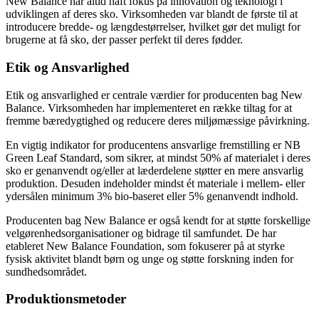
New Balance har altid haft fokus på innovation og teknologi i
udviklingen af deres sko. Virksomheden var blandt de første til at
introducere bredde- og længdestørrelser, hvilket gør det muligt for
brugerne at få sko, der passer perfekt til deres fødder.
Etik og Ansvarlighed
Etik og ansvarlighed er centrale værdier for producenten bag New
Balance. Virksomheden har implementeret en række tiltag for at
fremme bæredygtighed og reducere deres miljømæssige påvirkning.
En vigtig indikator for producentens ansvarlige fremstilling er NB
Green Leaf Standard, som sikrer, at mindst 50% af materialet i deres
sko er genanvendt og/eller at læderdelene støtter en mere ansvarlig
produktion. Desuden indeholder mindst ét materiale i mellem- eller
ydersålen minimum 3% bio-baseret eller 5% genanvendt indhold.
Producenten bag New Balance er også kendt for at støtte forskellige
velgørenhedsorganisationer og bidrage til samfundet. De har
etableret New Balance Foundation, som fokuserer på at styrke
fysisk aktivitet blandt børn og unge og støtte forskning inden for
sundhedsområdet.
Produktionsmetoder