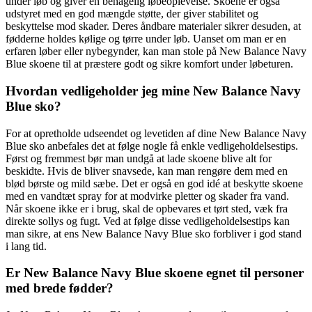
under løb og giver en behagelig løbeoplevelse. Skoene er også
udstyret med en god mængde støtte, der giver stabilitet og
beskyttelse mod skader. Deres åndbare materialer sikrer desuden, at
fødderne holdes kølige og tørre under løb. Uanset om man er en
erfaren løber eller nybegynder, kan man stole på New Balance Navy
Blue skoene til at præstere godt og sikre komfort under løbeturen.
Hvordan vedligeholder jeg mine New Balance Navy
Blue sko?
For at opretholde udseendet og levetiden af dine New Balance Navy
Blue sko anbefales det at følge nogle få enkle vedligeholdelsestips.
Først og fremmest bør man undgå at lade skoene blive alt for
beskidte. Hvis de bliver snavsede, kan man rengøre dem med en
blød børste og mild sæbe. Det er også en god idé at beskytte skoene
med en vandtæt spray for at modvirke pletter og skader fra vand.
Når skoene ikke er i brug, skal de opbevares et tørt sted, væk fra
direkte sollys og fugt. Ved at følge disse vedligeholdelsestips kan
man sikre, at ens New Balance Navy Blue sko forbliver i god stand
i lang tid.
Er New Balance Navy Blue skoene egnet til personer
med brede fødder?