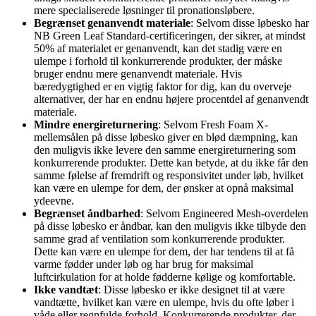
mere specialiserede løsninger til pronationsløbere.
Begrænset genanvendt materiale
: Selvom disse løbesko har
NB Green Leaf Standard-certificeringen, der sikrer, at mindst
50% af materialet er genanvendt, kan det stadig være en
ulempe i forhold til konkurrerende produkter, der måske
bruger endnu mere genanvendt materiale. Hvis
bæredygtighed er en vigtig faktor for dig, kan du overveje
alternativer, der har en endnu højere procentdel af genanvendt
materiale.
Mindre energireturnering
: Selvom Fresh Foam X-
mellemsålen på disse løbesko giver en blød dæmpning, kan
den muligvis ikke levere den samme energireturnering som
konkurrerende produkter. Dette kan betyde, at du ikke får den
samme følelse af fremdrift og responsivitet under løb, hvilket
kan være en ulempe for dem, der ønsker at opnå maksimal
ydeevne.
Begrænset åndbarhed
: Selvom Engineered Mesh-overdelen
på disse løbesko er åndbar, kan den muligvis ikke tilbyde den
samme grad af ventilation som konkurrerende produkter.
Dette kan være en ulempe for dem, der har tendens til at få
varme fødder under løb og har brug for maksimal
luftcirkulation for at holde fødderne kølige og komfortable.
Ikke vandtæt
: Disse løbesko er ikke designet til at være
vandtætte, hvilket kan være en ulempe, hvis du ofte løber i
våde eller regnfulde forhold. Konkurrerende produkter, der