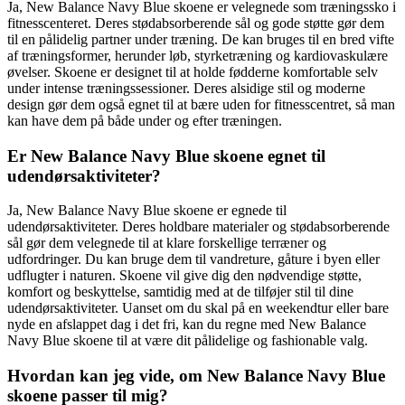
Ja, New Balance Navy Blue skoene er velegnede som træningssko i
fitnesscenteret. Deres stødabsorberende sål og gode støtte gør dem
til en pålidelig partner under træning. De kan bruges til en bred vifte
af træningsformer, herunder løb, styrketræning og kardiovaskulære
øvelser. Skoene er designet til at holde fødderne komfortable selv
under intense træningssessioner. Deres alsidige stil og moderne
design gør dem også egnet til at bære uden for fitnesscentret, så man
kan have dem på både under og efter træningen.
Er New Balance Navy Blue skoene egnet til
udendørsaktiviteter?
Ja, New Balance Navy Blue skoene er egnede til
udendørsaktiviteter. Deres holdbare materialer og stødabsorberende
sål gør dem velegnede til at klare forskellige terræner og
udfordringer. Du kan bruge dem til vandreture, gåture i byen eller
udflugter i naturen. Skoene vil give dig den nødvendige støtte,
komfort og beskyttelse, samtidig med at de tilføjer stil til dine
udendørsaktiviteter. Uanset om du skal på en weekendtur eller bare
nyde en afslappet dag i det fri, kan du regne med New Balance
Navy Blue skoene til at være dit pålidelige og fashionable valg.
Hvordan kan jeg vide, om New Balance Navy Blue
skoene passer til mig?