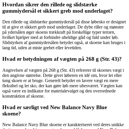
Hvordan sikrer den rillede og slidstærke
gummiydersål et sikkert greb mod underlaget?
Den rillede og slidstærke gummiydersål på disse løbesko er designet
til at give et sikkert greb mod underlaget. De dybe riller og mønstre
på ydersålen øger skoens trækkraft på forskellige typer terræn,
hvilket hjælper med at forhindre uheldige glid og fald under løb.
Slidstyrken af gummiydersålen betyder også, at skoene kan bruges i
lang tid, uden at miste grebet eller levetiden.
Hvad er betydningen af vægten på 268 g (Str. 43)?
Angivelsen af vægten på 268 g (Str. 43) refererer til skoenes vægt i
den angivne størrelse. Dette giver løberen en idé om, hvor let eller
tung skoen er at bruge. Generelt betyder en lavere vægt en mere
fleksibel og let sko, der kan gøre løb mere ubesværet. Vægten kan
også være en indikator for materialevalget og den overordnede
konstruktion af skoene.
Hvad er særligt ved New Balance Navy Blue
skoene?
New Balance Navy Blue skoene er karakteriseret ved deres unikke