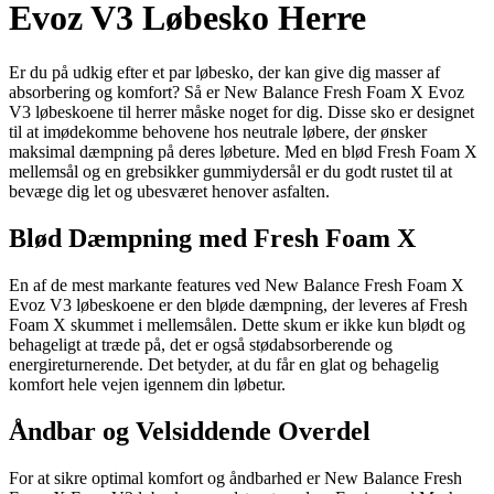
Evoz V3 Løbesko Herre
Er du på udkig efter et par løbesko, der kan give dig masser af
absorbering og komfort? Så er New Balance Fresh Foam X Evoz
V3 løbeskoene til herrer måske noget for dig. Disse sko er designet
til at imødekomme behovene hos neutrale løbere, der ønsker
maksimal dæmpning på deres løbeture. Med en blød Fresh Foam X
mellemsål og en grebsikker gummiydersål er du godt rustet til at
bevæge dig let og ubesværet henover asfalten.
Blød Dæmpning med Fresh Foam X
En af de mest markante features ved New Balance Fresh Foam X
Evoz V3 løbeskoene er den bløde dæmpning, der leveres af Fresh
Foam X skummet i mellemsålen. Dette skum er ikke kun blødt og
behageligt at træde på, det er også stødabsorberende og
energireturnerende. Det betyder, at du får en glat og behagelig
komfort hele vejen igennem din løbetur.
Åndbar og Velsiddende Overdel
For at sikre optimal komfort og åndbarhed er New Balance Fresh