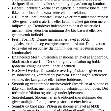
designet til mænd, hvilket sikrer en god pasform og komfort.
Løbestil: neutral: Skoene er velegnede til neutrale løbere, der
ikke har behov for ekstra støtte eller korrektion.
NB Green Leaf Standard: Disse sko er fremstillet med mindst
50% genanvendt materiale eller læder, hvilket gør dem mere
miljøvenlige. Derudover indeholder mindst ét materiale i
mellem- eller ydersålen minimum 3% bio-baseret eller 5%
genanvendt indhold.
Fresh Foam X: Denne mellemsål er lavet af blødt,
stødabsorberende og energireturnerende skum. Det giver en
behagelig og responsiv dæmpning, der gør løbeturen mere
komfortabel.
Engineered Mesh: Overdelen af skoene er lavet af åndbart og
blødt mesh-materiale. Det sikrer god ventilation og holder
fødderne kølige og tørre under løbeturen.
No-Sew Overlay: De sømløse overlag på skoene giver en
velsiddende og komfortabel pasform. Der er ingen generende
sømme, der kan gnave eller irritere fødderne.
Smooth og ventilerende meshoverdel: Overdelen af skoene er
ikke kun åndbar, men også glat og behagelig mod huden. Det
forhindrer friktion og ubehag under løbeturen.
Snørelukning: Skoene har en traditionel snørelukning, der
giver mulighed for at justere pasformen efter behov.
Semiløs og blød pløs: Pløsen på skoene er lavet af blødt
materiale og er fastgjort med elastikker til mellemsålen. Det