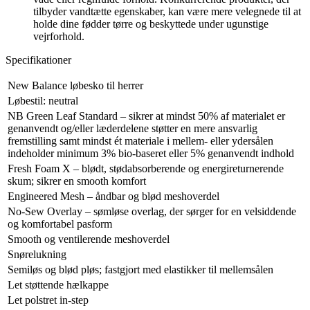
tilbyder vandtætte egenskaber, kan være mere velegnede til at
holde dine fødder tørre og beskyttede under ugunstige
vejrforhold.
Specifikationer
New Balance løbesko til herrer
Løbestil: neutral
NB Green Leaf Standard – sikrer at mindst 50% af materialet er
genanvendt og/eller læderdelene støtter en mere ansvarlig
fremstilling samt mindst ét materiale i mellem- eller ydersålen
indeholder minimum 3% bio-baseret eller 5% genanvendt indhold
Fresh Foam X – blødt, stødabsorberende og energireturnerende
skum; sikrer en smooth komfort
Engineered Mesh – åndbar og blød meshoverdel
No-Sew Overlay – sømløse overlag, der sørger for en velsiddende
og komfortabel pasform
Smooth og ventilerende meshoverdel
Snørelukning
Semiløs og blød pløs; fastgjort med elastikker til mellemsålen
Let støttende hælkappe
Let polstret in-step