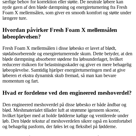
særlige behov for korrektion eller støtte. De neutrale løbere kan
nyde gavn af den bløde dæmpning og energireturnering fra Fresh
Foam X mellemsålen, som giver en smooth komfort og støtte under
længere ture.
Hvordan påvirker Fresh Foam X mellemsålen
løbeoplevelsen?
Fresh Foam X mellemsålen i disse løbesko er lavet af blødt,
stødabsorberende og energireturnerende skum. Dette betyder, at den
bløde dæmpning absorberer stødene fra løbsunderlaget, hvilket
reducerer risikoen for belastningsskader og giver en mere behagelig
løbeoplevelse. Samtidig hjælper energireturneringen med at give
løberen et ekstra dynamisk skub fremad, så man kan bevare
momentum og fart.
Hvad er fordelene ved den engineered meshoverdel?
Den engineered meshoverdel på disse løbesko er både åndbar og
blød. Meshmaterialet tillader luft at strømme igennem skoene,
hvilket hjælper med at holde fødderne kølige og ventilerede under
løb. Den bløde tekstur af meshoverdelen sikrer også en komfortabel
og behagelig pasform, der føles let og fleksibel på fødderne.