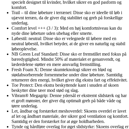
specielt designet til kvinder, hvilket sikrer en god pasform og
komfort.
Trail – til dine løbeture i terrænet: Disse sko er ideelle til løb i
ujævnt terræn, da de giver dig stabilitet og greb på forskellige
underlag.
Comfort level +++ (3 / 3): Med en høj komfortniveau kan du
nyde dine løbeture uden ubehag eller smerte.
Løbestil: neutral: Disse sko er velegnede til løbere med en
neutral løbestil, hvilket betyder, at de giver en naturlig og stabil
løbeoplevelse.
NB Green Leaf Standard: Disse sko er fremstillet med fokus på
bæredygtighed. Mindst 50% af materialet er genanvendt, og
læderdelene støtter en mere ansvarlig fremstilling.
Fresh Foam X: Denne skumteknologi sikrer en blød og
stødabsorberende fornemmelse under dine løbeture. Samtidig
returnerer den energi, hvilket giver dig ekstra fart og effektivitet.
Toe Protect: Den ekstra beskyttende kant i snuden af skoen
beskytter dine tæer mod stød og slag.
Vibram® Megagrip: Denne ydersål er ekstremt slidstærk og har
et groft mønster, der giver dig optimalt greb på både våde og
tørre underlag.
Let, åndbar og forstærket meshoverdel: Skoens overdel er lavet
af let og åndbart materiale, der sikrer god ventilation og komfort.
Samtidig er den forstærket for at øge holdbarheden.
Tynde og hårdføre overlag for øget slidstyrke: Skoens overlag er