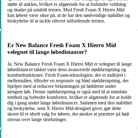
støtte til anklen, hvilket er afgørende for at forhindre vridning
og skader på ustabilt terræn. Med Fresh Foam X Hierro Mid
kan løbere være sikre på, at de har den nødvendige stabilitet og
beskyttelse til at tackle ethvert udfordrende terræn.
Er New Balance Fresh Foam X Hierro Mid
velegnet til lange løbedistancer?
Ja, New Balance Fresh Foam X Hierro Mid er velegnet til lange
løbedistancer takket være dens avancerede støddæmpning og
komfortfunktioner. Fresh Foam-teknologien, der er indlejret i
mellemsålen, tilbyder en responsiv og blød støddæmpning, der
hjælper med at reducere belastningen på fødderne under
længere løb. Denne støddæmpning er også med til at mindske
træthed og forbedre komforten, hvilket er afgørende for at holde
dig i gang under lange løbedistancer. Sammen med den stabilitet
og beskyttelse, som X Hierro Mid-designet giver, gør dette
skoen til et ideelt valg for løbere, der ønsker at præstere på højt
niveau over lange strækninger.