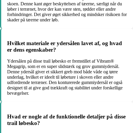
skoen. Denne kant øger beskyttelsen af tæerne, særligt når du
løber i terrænet, hvor der kan være sten, rødder eller andre
forhindringer. Det giver øget sikkerhed og mindsker risikoen for
skader på tæerne under løb.
Hvilket materiale er ydersålen lavet af, og hvad
er dens egenskaber?
Ydersålen på disse trail løbesko er fremstillet af Vibram®
Megagrip, som er en super slidstærk og grov gummiydersål.
Denne ydersål giver et sikkert greb mod både våde og tørre
underlag, hvilket er ideelt til løbeture i skoven eller andre
udfordrende terræner. Den konturerede gummiydersål er også
designet til at give god trækkraft og stabilitet under forskellige
bevægelser.
Hvad er nogle af de funktionelle detaljer på disse
trail løbesko?