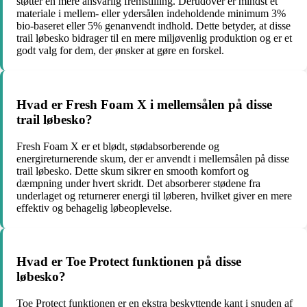
støtter en mere ansvarlig fremstilling. Derudover er mindst ét
materiale i mellem- eller ydersålen indeholdende minimum 3%
bio-baseret eller 5% genanvendt indhold. Dette betyder, at disse
trail løbesko bidrager til en mere miljøvenlig produktion og er et
godt valg for dem, der ønsker at gøre en forskel.
Hvad er Fresh Foam X i mellemsålen på disse
trail løbesko?
Fresh Foam X er et blødt, stødabsorberende og
energireturnerende skum, der er anvendt i mellemsålen på disse
trail løbesko. Dette skum sikrer en smooth komfort og
dæmpning under hvert skridt. Det absorberer stødene fra
underlaget og returnerer energi til løberen, hvilket giver en mere
effektiv og behagelig løbeoplevelse.
Hvad er Toe Protect funktionen på disse
løbesko?
Toe Protect funktionen er en ekstra beskyttende kant i snuden af