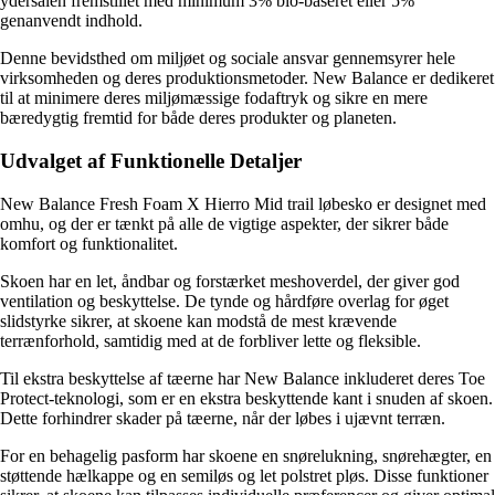
ydersålen fremstillet med minimum 3% bio-baseret eller 5%
genanvendt indhold.
Denne bevidsthed om miljøet og sociale ansvar gennemsyrer hele
virksomheden og deres produktionsmetoder. New Balance er dedikeret
til at minimere deres miljømæssige fodaftryk og sikre en mere
bæredygtig fremtid for både deres produkter og planeten.
Udvalget af Funktionelle Detaljer
New Balance Fresh Foam X Hierro Mid trail løbesko er designet med
omhu, og der er tænkt på alle de vigtige aspekter, der sikrer både
komfort og funktionalitet.
Skoen har en let, åndbar og forstærket meshoverdel, der giver god
ventilation og beskyttelse. De tynde og hårdføre overlag for øget
slidstyrke sikrer, at skoene kan modstå de mest krævende
terrænforhold, samtidig med at de forbliver lette og fleksible.
Til ekstra beskyttelse af tæerne har New Balance inkluderet deres Toe
Protect-teknologi, som er en ekstra beskyttende kant i snuden af skoen.
Dette forhindrer skader på tæerne, når der løbes i ujævnt terræn.
For en behagelig pasform har skoene en snørelukning, snørehægter, en
støttende hælkappe og en semiløs og let polstret pløs. Disse funktioner