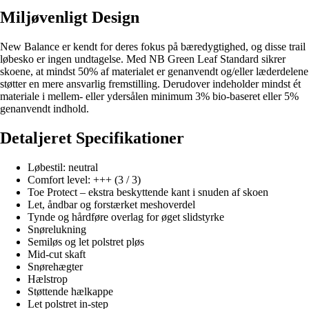
Miljøvenligt Design
New Balance er kendt for deres fokus på bæredygtighed, og disse trail
løbesko er ingen undtagelse. Med NB Green Leaf Standard sikrer
skoene, at mindst 50% af materialet er genanvendt og/eller læderdelene
støtter en mere ansvarlig fremstilling. Derudover indeholder mindst ét
materiale i mellem- eller ydersålen minimum 3% bio-baseret eller 5%
genanvendt indhold.
Detaljeret Specifikationer
Løbestil: neutral
Comfort level: +++ (3 / 3)
Toe Protect – ekstra beskyttende kant i snuden af skoen
Let, åndbar og forstærket meshoverdel
Tynde og hårdføre overlag for øget slidstyrke
Snørelukning
Semiløs og let polstret pløs
Mid-cut skaft
Snørehægter
Hælstrop
Støttende hælkappe
Let polstret in-step