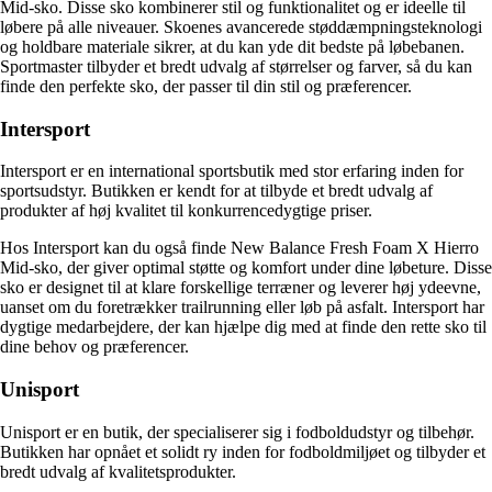
Mid-sko. Disse sko kombinerer stil og funktionalitet og er ideelle til
løbere på alle niveauer. Skoenes avancerede støddæmpningsteknologi
og holdbare materiale sikrer, at du kan yde dit bedste på løbebanen.
Sportmaster tilbyder et bredt udvalg af størrelser og farver, så du kan
finde den perfekte sko, der passer til din stil og præferencer.
Intersport
Intersport er en international sportsbutik med stor erfaring inden for
sportsudstyr. Butikken er kendt for at tilbyde et bredt udvalg af
produkter af høj kvalitet til konkurrencedygtige priser.
Hos Intersport kan du også finde New Balance Fresh Foam X Hierro
Mid-sko, der giver optimal støtte og komfort under dine løbeture. Disse
sko er designet til at klare forskellige terræner og leverer høj ydeevne,
uanset om du foretrækker trailrunning eller løb på asfalt. Intersport har
dygtige medarbejdere, der kan hjælpe dig med at finde den rette sko til
dine behov og præferencer.
Unisport
Unisport er en butik, der specialiserer sig i fodboldudstyr og tilbehør.
Butikken har opnået et solidt ry inden for fodboldmiljøet og tilbyder et
bredt udvalg af kvalitetsprodukter.