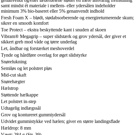
genanvendt og/eller læderdelene støtter en mere ansvarlig fremstilling
samt mindst ét materiale i mellem- eller ydersålen indeholder
minimum 3% bio-baseret eller 5% genanvendt indhold
Fresh Foam X – blødt, stødabsorberende og energireturnerende skum;
sikrer en smooth komfort
Toe Protect – ekstra beskyttende kant i snuden af skoen
Vibram® Megagrip – super slidstærk og grov ydersål, der giver et
sikkert greb mod våde og tørre underlag
Let, åndbar og forstærket meshoverdel
Tynde og hårdføre overlag for øget slidstyrke
Snørelukning
Semiløs og let polstret pløs
Mid-cut skaft
Snørehægter
Hælstrop
Støttende hælkappe
Let polstret in-step
Udtagelig indlægssål
Grov og kontureret gummiydersål
Udvidet gummistykke ved hælen; giver en større landingsflade
Hældrop: 8 mm
Vægt: 284 g (Str. 39)