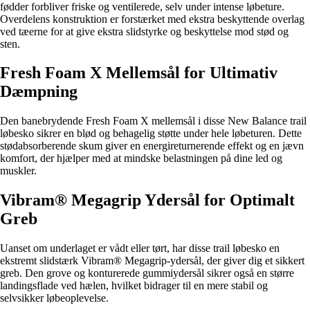
fødder forbliver friske og ventilerede, selv under intense løbeture.
Overdelens konstruktion er forstærket med ekstra beskyttende overlag
ved tæerne for at give ekstra slidstyrke og beskyttelse mod stød og
sten.
Fresh Foam X Mellemsål for Ultimativ
Dæmpning
Den banebrydende Fresh Foam X mellemsål i disse New Balance trail
løbesko sikrer en blød og behagelig støtte under hele løbeturen. Dette
stødabsorberende skum giver en energireturnerende effekt og en jævn
komfort, der hjælper med at mindske belastningen på dine led og
muskler.
Vibram® Megagrip Ydersål for Optimalt
Greb
Uanset om underlaget er vådt eller tørt, har disse trail løbesko en
ekstremt slidstærk Vibram® Megagrip-ydersål, der giver dig et sikkert
greb. Den grove og konturerede gummiydersål sikrer også en større
landingsflade ved hælen, hvilket bidrager til en mere stabil og
selvsikker løbeoplevelse.