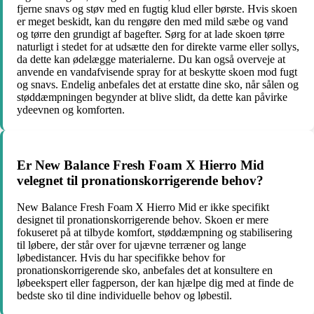
fjerne snavs og støv med en fugtig klud eller børste. Hvis skoen
er meget beskidt, kan du rengøre den med mild sæbe og vand
og tørre den grundigt af bagefter. Sørg for at lade skoen tørre
naturligt i stedet for at udsætte den for direkte varme eller sollys,
da dette kan ødelægge materialerne. Du kan også overveje at
anvende en vandafvisende spray for at beskytte skoen mod fugt
og snavs. Endelig anbefales det at erstatte dine sko, når sålen og
støddæmpningen begynder at blive slidt, da dette kan påvirke
ydeevnen og komforten.
Er New Balance Fresh Foam X Hierro Mid
velegnet til pronationskorrigerende behov?
New Balance Fresh Foam X Hierro Mid er ikke specifikt
designet til pronationskorrigerende behov. Skoen er mere
fokuseret på at tilbyde komfort, støddæmpning og stabilisering
til løbere, der står over for ujævne terræner og lange
løbedistancer. Hvis du har specifikke behov for
pronationskorrigerende sko, anbefales det at konsultere en
løbeekspert eller fagperson, der kan hjælpe dig med at finde de
bedste sko til dine individuelle behov og løbestil.