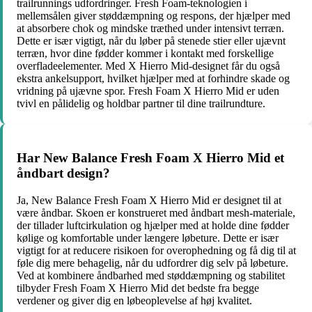
trailrunnings udfordringer. Fresh Foam-teknologien i
mellemsålen giver støddæmpning og respons, der hjælper med
at absorbere chok og mindske træthed under intensivt terræn.
Dette er især vigtigt, når du løber på stenede stier eller ujævnt
terræn, hvor dine fødder kommer i kontakt med forskellige
overfladeelementer. Med X Hierro Mid-designet får du også
ekstra ankelsupport, hvilket hjælper med at forhindre skade og
vridning på ujævne spor. Fresh Foam X Hierro Mid er uden
tvivl en pålidelig og holdbar partner til dine trailrundture.
Har New Balance Fresh Foam X Hierro Mid et
åndbart design?
Ja, New Balance Fresh Foam X Hierro Mid er designet til at
være åndbar. Skoen er konstrueret med åndbart mesh-materiale,
der tillader luftcirkulation og hjælper med at holde dine fødder
kølige og komfortable under længere løbeture. Dette er især
vigtigt for at reducere risikoen for overophedning og få dig til at
føle dig mere behagelig, når du udfordrer dig selv på løbeture.
Ved at kombinere åndbarhed med støddæmpning og stabilitet
tilbyder Fresh Foam X Hierro Mid det bedste fra begge
verdener og giver dig en løbeoplevelse af høj kvalitet.