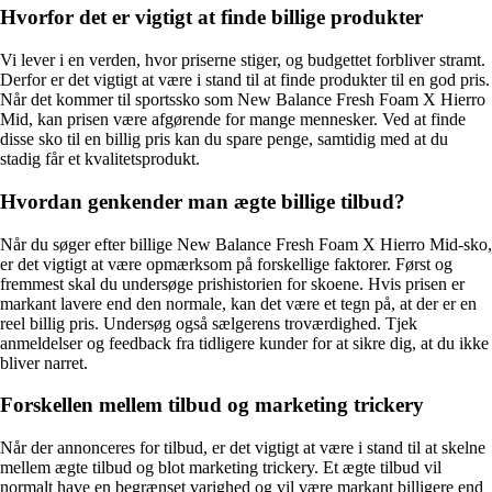
Hvorfor det er vigtigt at finde billige produkter
Vi lever i en verden, hvor priserne stiger, og budgettet forbliver stramt.
Derfor er det vigtigt at være i stand til at finde produkter til en god pris.
Når det kommer til sportssko som New Balance Fresh Foam X Hierro
Mid, kan prisen være afgørende for mange mennesker. Ved at finde
disse sko til en billig pris kan du spare penge, samtidig med at du
stadig får et kvalitetsprodukt.
Hvordan genkender man ægte billige tilbud?
Når du søger efter billige New Balance Fresh Foam X Hierro Mid-sko,
er det vigtigt at være opmærksom på forskellige faktorer. Først og
fremmest skal du undersøge prishistorien for skoene. Hvis prisen er
markant lavere end den normale, kan det være et tegn på, at der er en
reel billig pris. Undersøg også sælgerens troværdighed. Tjek
anmeldelser og feedback fra tidligere kunder for at sikre dig, at du ikke
bliver narret.
Forskellen mellem tilbud og marketing trickery
Når der annonceres for tilbud, er det vigtigt at være i stand til at skelne
mellem ægte tilbud og blot marketing trickery. Et ægte tilbud vil
normalt have en begrænset varighed og vil være markant billigere end