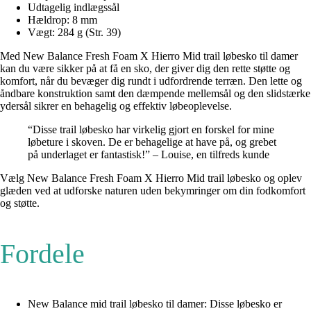
Udtagelig indlægssål
Hældrop: 8 mm
Vægt: 284 g (Str. 39)
Med New Balance Fresh Foam X Hierro Mid trail løbesko til damer
kan du være sikker på at få en sko, der giver dig den rette støtte og
komfort, når du bevæger dig rundt i udfordrende terræn. Den lette og
åndbare konstruktion samt den dæmpende mellemsål og den slidstærke
ydersål sikrer en behagelig og effektiv løbeoplevelse.
“Disse trail løbesko har virkelig gjort en forskel for mine
løbeture i skoven. De er behagelige at have på, og grebet
på underlaget er fantastisk!” – Louise, en tilfreds kunde
Vælg New Balance Fresh Foam X Hierro Mid trail løbesko og oplev
glæden ved at udforske naturen uden bekymringer om din fodkomfort
og støtte.
Fordele
New Balance mid trail løbesko til damer: Disse løbesko er