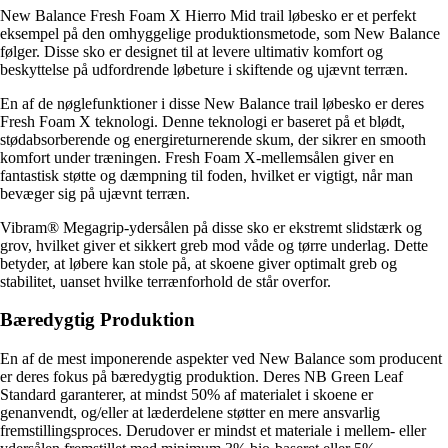
New Balance Fresh Foam X Hierro Mid trail løbesko er et perfekt
eksempel på den omhyggelige produktionsmetode, som New Balance
følger. Disse sko er designet til at levere ultimativ komfort og
beskyttelse på udfordrende løbeture i skiftende og ujævnt terræn.
En af de nøglefunktioner i disse New Balance trail løbesko er deres
Fresh Foam X teknologi. Denne teknologi er baseret på et blødt,
stødabsorberende og energireturnerende skum, der sikrer en smooth
komfort under træningen. Fresh Foam X-mellemsålen giver en
fantastisk støtte og dæmpning til foden, hvilket er vigtigt, når man
bevæger sig på ujævnt terræn.
Vibram® Megagrip-ydersålen på disse sko er ekstremt slidstærk og
grov, hvilket giver et sikkert greb mod våde og tørre underlag. Dette
betyder, at løbere kan stole på, at skoene giver optimalt greb og
stabilitet, uanset hvilke terrænforhold de står overfor.
Bæredygtig Produktion
En af de mest imponerende aspekter ved New Balance som producent
er deres fokus på bæredygtig produktion. Deres NB Green Leaf
Standard garanterer, at mindst 50% af materialet i skoene er
genanvendt, og/eller at læderdelene støtter en mere ansvarlig
fremstillingsproces. Derudover er mindst et materiale i mellem- eller