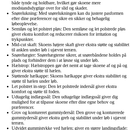
både tynde og holdbare, hvilket gør skoene mere
modstandsdygtige over for slid og skader.
Snørelukning: Med snørelukningen kan du justere pasformen
efter dine præferencer og sikre en sikker og behagelig
løbeoplevelse.
Semiløs og let polstret pløs: Den semiløse og let polstrede pløs
giver ekstra komfort og reducerer risikoen for irritation og
trykpunkter.
Mid-cut skaft: Skoens højere skaft giver ekstra støtte og stabilitet
til anklen under løb i ujævnt terræn.
Snørehægter: Snørehægterne sikrer, at snørebåndene holdes på
plads og forhindrer dem i at løsne sig under løb.
Hælstrop: Hælstroppen gør det nemt at tage skoene af og på og
giver ekstra støtte til hælen.
Støttende hælkappe: Skoens hælkappe giver ekstra stabilitet og
støtte til hælen under løb.
Let polstret in-step: Den let polstrede indersål giver ekstra
komfort og støtte til foden.
Udtagelig indlægssål: Den udtagelige indlægssål giver dig
mulighed for at tilpasse skoene efter dine egne behov og
præferencer.
Grov og kontureret gummiydersål: Den grove og konturerede
gummiydersål giver ekstra greb og stabilitet under løb i ujævnt
terræn.
Udvidet gummistykke ved hælen; giver en større landingsflade: