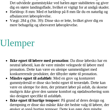
Det udvidede gummistykke ved hælen øger stabiliteten og giver
dig en større landingsflade, hvilket er vigtigt for at undgå skader.
Hældrop: 8 mm: Med et hældrop på 8 mm får du en naturlig og
afbalanceret løbeoplevelse.
Vægt: 284 g (Str. 39): Disse sko er lette, hvilket giver dig en
mere behagelig og ubesværet løbeoplevelse.
Ulemper
Ikke egnet til løbere med pronation
: Da disse løbesko har en
neutral løbestil, kan de være mindre velegnede til løbere med
pronation. Dette kan være en ulempe sammenlignet med
konkurrerende produkter, der tilbyder støtte til pronation.
Mindre egnet til asfaltløb
: Med en grov og kontureret
gummiydersål er disse sko bedst egnet til terrænløb. Dette kan
være en ulempe for dem, der primært løber på asfalt, da skoene
muligvis ikke giver den samme komfort og stødabsorbering som
sko designet specifikt til asfaltløb.
Ikke egnet til hurtige tempoer
: På grund af deres design og
dæmpning er disse sko måske ikke det bedste valg til løbere, der
ønsker at opnå hurtige tempoer. Dette kan gøre dem mindre