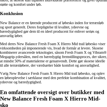
sikrer, at skoene kan tilpasses individuelle præferencer og giver optimal
støtte og komfort under løb.
Konklusion
New Balance er en førende producent af løbesko inden for terrænløb
og sport generelt. Deres forpligtelse til kvalitet, ydeevne og
bæredygtighed gør dem til en ideel producent for enhver seriøs og
ansvarlig løber.
Med deres New Balance Fresh Foam X Hierro Mid trail løbesko viser
virksomheden på imponerende vis, hvad de formår at levere. Skoene
kombinerer avancerede teknologier, såsom Fresh Foam X og Vibram®
Megagrip-ydersålen, med en bæredygtig fremstillingsproces, der sikrer,
at mindst 50% af materialerne er genanvendt. Dette gør skoene ideelle
til alle terrænløbere, der værdsætter både komfort og ansvarlighed.
Vælg New Balance Fresh Foam X Hierro Mid trail løbesko, og oplev
en løbeoplevelse i særklasse med den perfekte kombination af kvalitet,
ydeevne og bæredygtighed.
En omfattende oversigt over butikker med
New Balance Fresh Foam X Hierro Mid-
sko