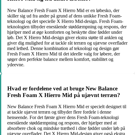
New Balance Fresh Foam X Hierro Mid er en løbesko, der
skiller sig ud fra andre på grund af dens unikke Fresh Foam-
teknologi og det specielle X Hierro Mid-design. Fresh Foam-
teknologien tilbyder enestående støddæmpning og respons, der
hjælper med at øge komforten og beskytte dine fødder under
løb. Det X Hierro Mid-design giver ekstra støtte til anklen og
giver dig mulighed for at tackle råt terræn og ujævne overflader
med lethed. Denne kombination af teknologi og design gør
Fresh Foam X Hierro Mid til det ideelle valg for løbere, der
søger den perfekte balance mellem komfort, stabilitet og
ydeevne.
Hvad er fordelene ved at bruge New Balance
Fresh Foam X Hierro Mid på ujævnt terræn?
New Balance Fresh Foam X Hierro Mid er specielt designet til
at tackle ujævnt terræn og tilbyder flere fordele i denne
henseende. For det første giver dens Fresh Foam-teknologi
enestående støddæmpning og respons, der hjælper med at
absorbere chok og mindske træthed i dine fødder under løb på
ujævne overflader. Det X Hierro Mid-design giver også ekstra