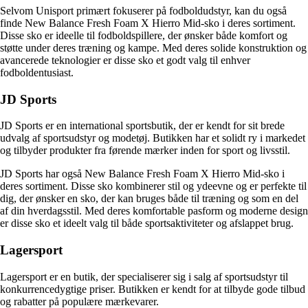
Selvom Unisport primært fokuserer på fodboldudstyr, kan du også
finde New Balance Fresh Foam X Hierro Mid-sko i deres sortiment.
Disse sko er ideelle til fodboldspillere, der ønsker både komfort og
støtte under deres træning og kampe. Med deres solide konstruktion og
avancerede teknologier er disse sko et godt valg til enhver
fodboldentusiast.
JD Sports
JD Sports er en international sportsbutik, der er kendt for sit brede
udvalg af sportsudstyr og modetøj. Butikken har et solidt ry i markedet
og tilbyder produkter fra førende mærker inden for sport og livsstil.
JD Sports har også New Balance Fresh Foam X Hierro Mid-sko i
deres sortiment. Disse sko kombinerer stil og ydeevne og er perfekte til
dig, der ønsker en sko, der kan bruges både til træning og som en del
af din hverdagsstil. Med deres komfortable pasform og moderne design
er disse sko et ideelt valg til både sportsaktiviteter og afslappet brug.
Lagersport
Lagersport er en butik, der specialiserer sig i salg af sportsudstyr til
konkurrencedygtige priser. Butikken er kendt for at tilbyde gode tilbud
og rabatter på populære mærkevarer.