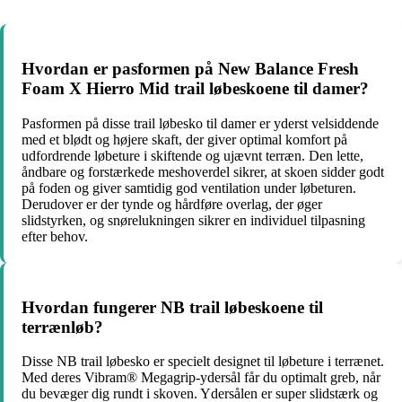
Hvordan er pasformen på New Balance Fresh
Foam X Hierro Mid trail løbeskoene til damer?
Pasformen på disse trail løbesko til damer er yderst velsiddende
med et blødt og højere skaft, der giver optimal komfort på
udfordrende løbeture i skiftende og ujævnt terræn. Den lette,
åndbare og forstærkede meshoverdel sikrer, at skoen sidder godt
på foden og giver samtidig god ventilation under løbeturen.
Derudover er der tynde og hårdføre overlag, der øger
slidstyrken, og snørelukningen sikrer en individuel tilpasning
efter behov.
Hvordan fungerer NB trail løbeskoene til
terrænløb?
Disse NB trail løbesko er specielt designet til løbeture i terrænet.
Med deres Vibram® Megagrip-ydersål får du optimalt greb, når
du bevæger dig rundt i skoven. Ydersålen er super slidstærk og